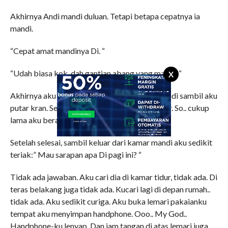
Akhirnya Andi mandi duluan. Tetapi betapa cepatnya ia
mandi.
“Cepat amat mandinya Di. “
“Udah biasa kok, dah gantian abang yang mandi. “
X
Akhirnya aku mandi juga, masuk ke kamar mandi sambil aku
putar kran. Sebelum mandi aku buang air besar. So.. cukup
lama aku berada di kamar mandi.
Setelah selesai, sambil keluar dari kamar mandi aku sedikit
teriak:” Mau sarapan apa Di pagi ini? “
Tidak ada jawaban. Aku cari dia di kamar tidur, tidak ada. Di
teras belakang juga tidak ada. Kucari lagi di depan rumah..
tidak ada. Aku sedikit curiga. Aku buka lemari pakaianku
tempat aku menyimpan handphone. Ooo.. My God..
Handphone-ku lenyap. Dan jam tangan di atas lemari juga