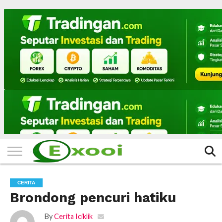
HOME
FILTER
BERITA
BIODATA
CERITA
CERPEN
EKSKLUSIF
FOTO
VIDEO
TIPS
MORE
CERITA
Brondong pencuri hatiku
By
Cerita Iciklik