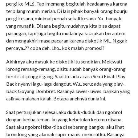
pergi ke ML:). Tapi memang begitulah keadaannya karena
terbilang murah meriah. Di lain pihak banyak orang bourju
pergi kesana, minimal pernah sekali kesana. Ya.. banyak
yang munafik. Disana begitu mudahnya kita bisa dapat
pasangan, tapi juga begitu mudahnya kita akan berantem
dan mengakhiri masa pacaran karena diskotik ML. Nggak
percaya..?? coba deh. Lho.. kok malah promosi?
Akhirnya aku masuk ke diskotik itu sendirian. Melewati
lorong remang-remang, disitu sudah banyak orang-orang
berdiri di pinggir gang. Saat itu ada acara Semi Final: Play
Back nyanyi lagu-lagu dangdut. Wu.. seru; ada yang play-
back Goyang Dombret. Rasanya luwes-luwes, bahkan yang
aslinya malahan kalah. Betapa anehnya dunia ini.
Saat pertunjukan selesai, aku duduk-duduk dan ngobrol
dengan kedua teman-ku yang kebetulan ketemu disana.
Saat aku ngobrol tiba-tiba di seberang bangku, aku lihat
brondong yang alamak super manis, menurutku. Rasanya