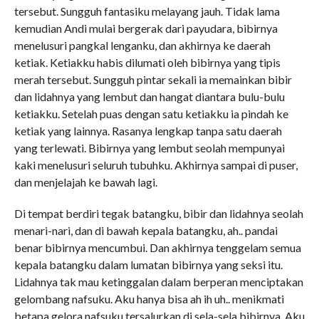
tersebut. Sungguh fantasiku melayang jauh. Tidak lama
kemudian Andi mulai bergerak dari payudara, bibirnya
menelusuri pangkal lenganku, dan akhirnya ke daerah
ketiak. Ketiakku habis dilumati oleh bibirnya yang tipis
merah tersebut. Sungguh pintar sekali ia memainkan bibir
dan lidahnya yang lembut dan hangat diantara bulu-bulu
ketiakku. Setelah puas dengan satu ketiakku ia pindah ke
ketiak yang lainnya. Rasanya lengkap tanpa satu daerah
yang terlewati. Bibirnya yang lembut seolah mempunyai
kaki menelusuri seluruh tubuhku. Akhirnya sampai di puser,
dan menjelajah ke bawah lagi.
Di tempat berdiri tegak batangku, bibir dan lidahnya seolah
menari-nari, dan di bawah kepala batangku, ah.. pandai
benar bibirnya mencumbui. Dan akhirnya tenggelam semua
kepala batangku dalam lumatan bibirnya yang seksi itu.
Lidahnya tak mau ketinggalan dalam berperan menciptakan
gelombang nafsuku. Aku hanya bisa ah ih uh.. menikmati
betapa gelora nafsuku tersalurkan di sela-sela bibirnya. Aku