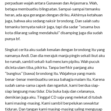
perpaduan wajah antara Gunawan dan Anjasmara. Wah,
betapa membuatku blingsatan. Sampai-sampai temanku
heran, ada apa gerangan dengan diriku. Akhirnya ketahuan
juga, bahwa aku sedang naksir brondong. Dan salah satu
temanku ternyata naksir juga, tapi dia sadar “sesama bus
kota dilarang saling mendahului” disamping juga dia sudah
punya bf.
Singkat cerita aku sudah kenalan dengan brondong itu yang
namanya Andi. Dan dia merajuk manja pingin sekali ikut aku
ke rumah, sambil sekali-kali mencium pipiku. Wah pucuk
dicinta ulam tiba, pikirku. Tanpa berfikir panjang aku
“bungkus” (bawa) brondong itu. Wajahnya yang manis
benar-benar membuatku serasa bahagia malam itu. Karena
sudah sama-sama capek dan ngantuk, kami berdua siap-
siap langsung mau tidur. Dia buka baju dan celananya,
demikian juga aku. Tinggal CD saja yang melekat di tubuh
kami masing-masing. Kami sambil berpelukan sewaktur
tiduran. Dan tangan kami masing-masing saling mengusap