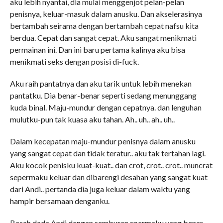
aku lebih nyantai, dia mulai menggenjot pelan-pelan
penisnya, keluar-masuk dalam anusku. Dan akselerasinya
bertambah seirama dengan bertambah cepat nafsu kita
berdua. Cepat dan sangat cepat. Aku sangat menikmati
permainan ini. Dan ini baru pertama kalinya aku bisa
menikmati seks dengan posisi di-fuck.
Aku raih pantatnya dan aku tarik untuk lebih menekan
pantatku. Dia benar-benar seperti sedang menunggang
kuda binal. Maju-mundur dengan cepatnya. dan lenguhan
mulutku-pun tak kuasa aku tahan. Ah.. uh.. ah.. uh..
Dalam kecepatan maju-mundur penisnya dalam anusku
yang sangat cepat dan tidak teratur.. aku tak tertahan lagi.
Aku kocok penisku kuat-kuat.. dan crot, crot.. crot.. muncrat
sepermaku keluar dan dibarengi desahan yang sangat kuat
dari Andi.. pertanda dia juga keluar dalam waktu yang
hampir bersamaan denganku.
Basah dada Andi dengan semburan spermaku yang benar-