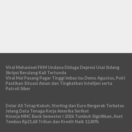
Viral Mahasiswi FKM Undana Diduga Depresi Usai Sidang
Skripsi Berulang Kali Tertunda
Viral Mal Pasang Pagar Tinggi Imbas Isu Demo Agustus, Polri
Pastikan Situasi Aman dan Tingkatkan Intelijen serta
Patroli Siber
Dolar AS Tetap Kokoh, Sterling dan Euro Bergerak Terbatas
Jelang Data Tenaga Kerja Amerika Serikat
Kinerja MNC Bank Semester I 2026 Tumbuh Signifikan, Aset
Tembus Rp21,68 Triliun dan Kredit Naik 12,80%