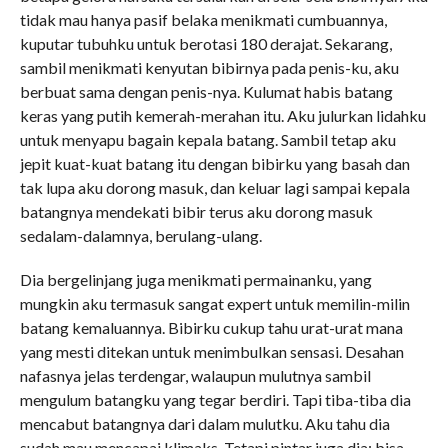
tidak mau hanya pasif belaka menikmati cumbuannya,
kuputar tubuhku untuk berotasi 180 derajat. Sekarang,
sambil menikmati kenyutan bibirnya pada penis-ku, aku
berbuat sama dengan penis-nya. Kulumat habis batang
keras yang putih kemerah-merahan itu. Aku julurkan lidahku
untuk menyapu bagain kepala batang. Sambil tetap aku
jepit kuat-kuat batang itu dengan bibirku yang basah dan
tak lupa aku dorong masuk, dan keluar lagi sampai kepala
batangnya mendekati bibir terus aku dorong masuk
sedalam-dalamnya, berulang-ulang.
Dia bergelinjang juga menikmati permainanku, yang
mungkin aku termasuk sangat expert untuk memilin-milin
batang kemaluannya. Bibirku cukup tahu urat-urat mana
yang mesti ditekan untuk menimbulkan sensasi. Desahan
nafasnya jelas terdengar, walaupun mulutnya sambil
mengulum batangku yang tegar berdiri. Tapi tiba-tiba dia
mencabut batangnya dari dalam mulutku. Aku tahu dia
sudah mau mencapai klimaks. Tetapi pintar juga dia; bisa