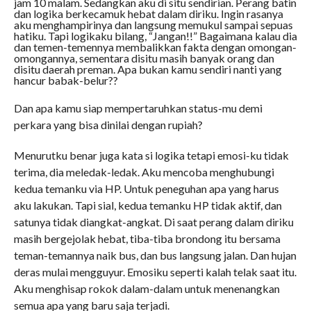
jam 10 malam. Sedangkan aku di situ sendirian. Perang batin
dan logika berkecamuk hebat dalam diriku. Ingin rasanya
aku menghampirinya dan langsung memukul sampai sepuas
hatiku. Tapi logikaku bilang, “Jangan!!” Bagaimana kalau dia
dan temen-temennya membalikkan fakta dengan omongan-
omongannya, sementara disitu masih banyak orang dan
disitu daerah preman. Apa bukan kamu sendiri nanti yang
hancur babak-belur??
Dan apa kamu siap mempertaruhkan status-mu demi
perkara yang bisa dinilai dengan rupiah?
Menurutku benar juga kata si logika tetapi emosi-ku tidak
terima, dia meledak-ledak. Aku mencoba menghubungi
kedua temanku via HP. Untuk peneguhan apa yang harus
aku lakukan. Tapi sial, kedua temanku HP tidak aktif, dan
satunya tidak diangkat-angkat. Di saat perang dalam diriku
masih bergejolak hebat, tiba-tiba brondong itu bersama
teman-temannya naik bus, dan bus langsung jalan. Dan hujan
deras mulai mengguyur. Emosiku seperti kalah telak saat itu.
Aku menghisap rokok dalam-dalam untuk menenangkan
semua apa yang baru saja terjadi.