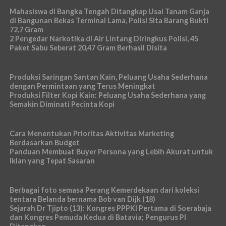
Mahasiswa di Bangka Tengah Ditangkap Usai Tanam Ganja
di Bangunan Bekas Terminal Lama, Polisi Sita Barang Bukti
72,7 Gram
2 Pengedar Narkotika di Air Lintang Diringkus Polisi, 45
Paket Sabu Seberat 20,47 Gram Berhasil Disita
Produksi Saringan Santan Kain, Peluang Usaha Sederhana
dengan Permintaan yang Terus Meningkat
Produksi Filter Kopi Kain: Peluang Usaha Sederhana yang
Semakin Diminati Pecinta Kopi
Cara Menentukan Prioritas Aktivitas Marketing
Berdasarkan Budget
Panduan Membuat Buyer Persona yang Lebih Akurat untuk
Iklan yang Tepat Sasaran
Berbagai foto semasa Perang Kemerdekaan dari koleksi
tentara Belanda bernama Bob van Dijk (18)
Sejarah Dr Tjipto (13): Kongres PPPKI Pertama di Soerabaja
dan Kongres Pemuda Kedua di Batavia; Pengurus PI