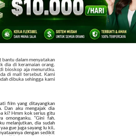
hingga membuat wajahnya
 Tapi justru karena itu aku
school di luar kota.
amun dari status sahabat
. Kucoba untuk menyatakan
u Mall ternama di kota ini.
pun bertemu di tempat
t bantu dalam menyatakan
 dia di keramaian orang.
i bioskop aja menurutku.
da di mall tersebut. Kami
udah dibuka sehingga kami
ti film yang ditayangkan
a. Dan aku mengajak dia
pa ki? Hmm kok serius gitu
a omonganku. “Gini fah.
aku melanjutkan, dia sudah
 gue juga sayang lu kii..
rnyataannya dengan sedikit