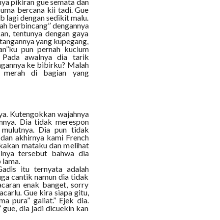
nya pikiran gue semata dan
Cuma bercana kii tadi. Gue
b lagi dengan sedikit malu.
elah berbincang’’ dengannya
an, tentunya dengan gaya
m tangannya yang kupegang,
an’’ku pun pernah kucium
 Pada awalnya dia tarik
tangannya ke bibirku? Malah
na merah di bagian yang
nya. Kutengokkan wajahnya
nnya. Dia tidak merespon
 mulutnya. Dia pun tidak
 dan akhirnya kami French
ukakan mataku dan melihat
sinya tersebut bahwa dia
 lama.
adis itu ternyata adalah
ga cantik namun dia tidak
acaran enak banget, sorry
arlu. Gue kira siapa gitu,
pura’’ galiat.’’ Ejek dia.
 gue, dia jadi dicuekin kan