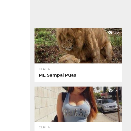
338
CERITA
ML Sampai Puas
291
CERITA