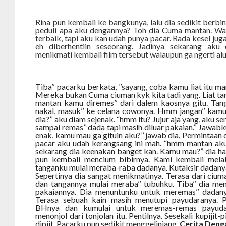
Rina pun kembali ke bangkunya, lalu dia sedikit berb
peduli apa aku dengannya? Toh dia Cuma mantan. Wa
terbaik, tapi aku kan udah punya pacar. Rada kesel juga 
eh diberhentiin seseorang. Jadinya sekarang aku
menikmati kembali film tersebut walaupun ga ngerti alu
Tiba’’ pacarku berkata, ‘’sayang, coba kamu liat itu
Mereka bukan Cuma ciuman kyk kita tadi yang. Liat ta
mantan kamu diremes’’ dari dalem kaosnya gitu. Ta
nakal, masuk’’ ke celana cowonya. Hmm jangan’’ kamu
dia?’’ aku diam sejenak. “hmm itu? Jujur aja yang, aku 
sampai remas’’ dada tapi masih diluar pakaian.’’ Jawabku
enak, kamu mau ga gituin aku?’’ jawab dia. Permintaa
pacar aku udah kerangsang ini mah. “hmm mantan aku s
sekarang dia keenakan banget kan. Kamu mau?” dia h
pun kembali mencium bibirnya. Kami kembali mela
tanganku mulai meraba-raba dadanya. Kutaksir dadany
Sepertinya dia sangat menikmatinya. Terasa dari ciu
dan tangannya mulai meraba’’ tubuhku. Tiba’’ dia m
pakaiannya. Dia menuntunku untuk meremas’’ dadany
Terasa sebuah kain masih menutupi payudaranya. P
BHnya dan kumulai untuk meremas-remas payuda
menonjol dari tonjolan itu. Pentilnya. Sesekali kupijit-pi
dipijt. Pacarku pun sedikit menggelinjang.
Cerita Deng