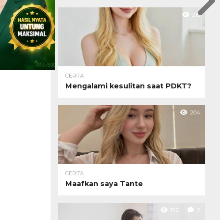
219
CERITA
Mengalami kesulitan saat PDKT?
204
CERITA
Maafkan saya Tante
192
2