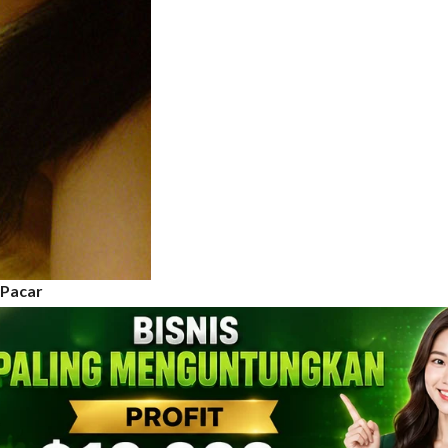
 Pacar
tan Pacar –
Namaku riki,
 di kota B. Tinggi badanku
enceritakan kisah seks-ku
tu teman 1 SMP-ku di kota
ah dengan memiliki wajah