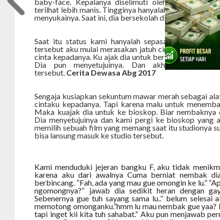
baby-face. Kepalanya diselimuti oleh kerudung se
terilhat lebih manis. Tingginya hanyalah sekitar 155 cm.
menyukainya. Saat ini, dia bersekolah di suatu boarding 
Saat itu status kami hanyalah sepasang sahabat. N
tersebut aku mulai merasakan jatuh cinta kepadanya
cinta kepadanya. Ku ajak dia untuk bertemu di salah sat
Dia pun menyetujuinya. Dan akhirnya kami 
tersebut.
Cerita Dewasa Abg 2017
Sengaja kusiapkan sekuntum mawar merah sebagai ala
cintaku kepadanya. Tapi karena malu untuk menembak
Maka kuajak dia untuk ke bioskop. Biar nembaknya d
Dia menyetujuinya dan kami pergi ke bioskop yang a
memilih sebuah film yang memang saat itu studionya s
bisa lansung masuk ke studio tersebut.
Kami menduduki jejeran bangku F, aku tidak menikma
karena aku dari awalnya Cuma berniat nembak di
berbincang. “Fah, ada yang mau gue omongin ke lu.” “A
ngomongnya?” jawab dia sedikit heran dengan gay
Sebenernya gue tuh sayang sama lu..’’ belum selesai 
memotong omonganku.”hmm lu mau nembak gue yaa? Iyaa
tapi inget kii kita tuh sahabat.” Aku pun menjawab pe