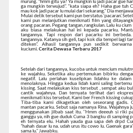
murung. “hmm gitu ya? Ya mungkin lu jadi pacar gue ha
ga mungkin terwujud’’. “kata siapa eh? Haha gue tuh 
mau kok jadi pacar lu mulai dari sekarang.’’ Dia menjawa
Mulai detik tersebut kami pun berstatus ‘pacaran’. Set
kami pun melanjutkan menikmati film yang ditayangk
orang pacaran. Pegang tangan, rangkulan. Lalu ku ciu
aku biasa melakukan hal ini kepada pacarku. Mant
tangannya. Tapi respon dari pacarku ini berbeda.
tangannya. Katanya sih geli, tapi kok dia tempel lagi 
diteken’’. Alhasil tangannya pun sedikit berwar
kuciumi.
Cerita Dewasa Terbaru 2017
Setelah dari tangannya, kucoba untuk mencium mulut
ke wajahku. Seketika aku pertemukan bibirku denga
negatif. Lalu perlahan kuselipkan lidahku ke dalam
menolaknya. Hingga kedua lidah kami saling bertemu
kissing. Saat melakukan kiss tersebut , sempat aku b
cantik wajahnya. Dan ternyata terlihat dari ekspre
menikmati kiss tersebut. Kami ber French kissing cukup
Tiba-tiba kami dikagetkan oleh seseorang gadis. G
mantan pacarku. Sebut saja namanya Rina. Wajahnya ju
menggunakan jilbab saat itu. ‘’Hmm deeeuh si riki p
ganggu ya, nih gue duduk Cuma 3 bangku di samping pac
eh ternyata elu. Hahah yauda gua sapa deh drpd Cuma 
“hahah dasar lu na. udah urus itu cowo lu. Gaenak gara’’
sama lu.’’ Jawabku.