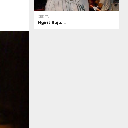
CERITA
Ngirit Baju….