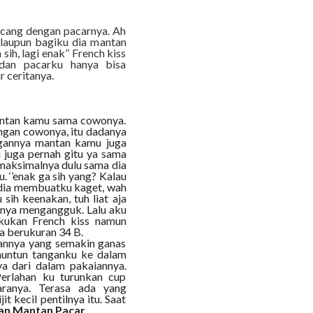
incang dengan pacarnya. Ah
laupun bagiku dia mantan
sih, lagi enak’’ French kiss
 dan pacarku hanya bisa
r ceritanya.
 mantan kamu sama cowonya.
ngan cowonya, itu dadanya
ngannya mantan kamu juga
 juga pernah gitu ya sama
semaksimalnya dulu sama dia
. ‘’enak ga sih yang? Kalau
n dia membuatku kaget, wah
ih keenakan, tuh liat aja
anya mengangguk. Lalu aku
kukan French kiss namun
a berukuran 34 B.
mannya yang semakin ganas
enuntun tanganku ke dalam
a dari dalam pakaiannya.
erlahan ku turunkan cup
ranya. Terasa ada yang
jit kecil pentilnya itu. Saat
an Mantan Pacar