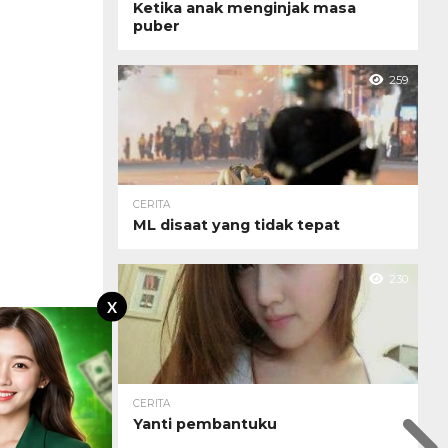
Ketika anak menginjak masa
puber
259
CERITA
ML disaat yang tidak tepat
230
X
CERITA
Yanti pembantuku