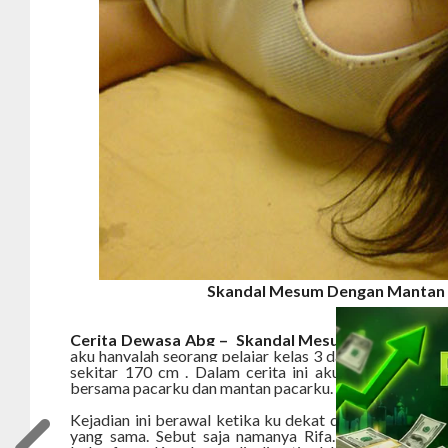
Skandal Mesum Dengan Mantan
Cerita Dewasa Abg – Skandal Mesum Dengan Man
aku hanyalah seorang pelajar kelas 3 dari sebuah SMA
sekitar 170 cm . Dalam cerita ini aku hanya ingin m
bersama pacarku dan mantan pacarku.
Kejadian ini berawal ketika ku dekat dengan salah sa
yang sama. Sebut saja namanya Rifa. Orangnya ram