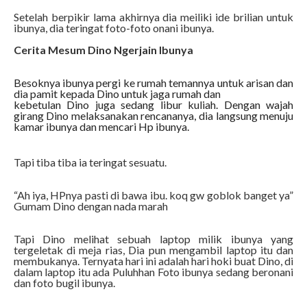
Setelah berpikir lama akhirnya dia meiliki ide brilian untuk
ibunya, dia teringat foto-foto onani ibunya.
Cerita Mesum Dino Ngerjain Ibunya
Besoknya ibunya pergi ke rumah temannya untuk arisan dan
dia pamit kepada Dino untuk jaga rumah dan
kebetulan Dino juga sedang libur kuliah. Dengan wajah
girang Dino melaksanakan rencananya, dia langsung menuju
kamar ibunya dan mencari Hp ibunya.
Tapi tiba tiba ia teringat sesuatu.
“Ah iya, HPnya pasti di bawa ibu. koq gw goblok banget ya”
Gumam Dino dengan nada marah
Tapi Dino melihat sebuah laptop milik ibunya yang
tergeletak di meja rias, Dia pun mengambil laptop itu dan
membukanya. Ternyata hari ini adalah hari hoki buat Dino, di
dalam laptop itu ada Puluhhan Foto ibunya sedang beronani
dan foto bugil ibunya.