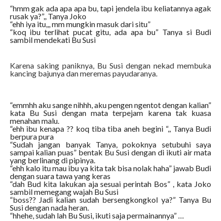
“hmm gak ada apa apa bu, tapi jendela ibu keliatannya agak
rusak ya?”,, Tanya Joko
“ehh iya itu,,, mm mungkin masuk dari situ”
“koq ibu terlihat pucat gitu, ada apa bu” Tanya si Budi
sambil mendekati Bu Susi
Karena saking paniknya, Bu Susi dengan nekad membuka
kancing bajunya dan meremas payudaranya.
“emmhh aku sange nihhh, aku pengen ngentot dengan kalian”
kata Bu Susi dengan mata terpejam karena tak kuasa
menahan malu.
“ehh ibu kenapa ?? koq tiba tiba aneh begini “,, Tanya Budi
berpura pura
“Sudah jangan banyak Tanya, pokoknya setubuhi saya
sampai kalian puas” bentak Bu Susi dengan di ikuti air mata
yang berlinang di pipinya.
“ehh kalo itu mau ibu ya kita tak bisa nolak haha” jawab Budi
dengan suara tawa yang keras
“dah Bud kita lakukan aja sesuai perintah Bos” , kata Joko
sambil memegang wajah Bu Susi
“boss?? Jadi kalian sudah bersengkongkol ya?” Tanya Bu
Susi dengan nada heran.
“hhehe, sudah lah Bu Susi, ikuti saja permainannya” …