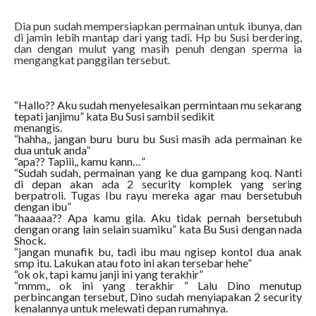
Dia pun sudah mempersiapkan permainan untuk ibunya, dan
di jamin lebih mantap dari yang tadi. Hp bu Susi berdering,
dan dengan mulut yang masih penuh dengan sperma ia
mengangkat panggilan tersebut.
“Hallo?? Aku sudah menyelesaikan permintaan mu sekarang
tepati janjimu” kata Bu Susi sambil sedikit
menangis.
“hahha,, jangan buru buru bu Susi masih ada permainan ke
dua untuk anda”
“apa?? Tapiii,, kamu kann…”
“Sudah sudah, permainan yang ke dua gampang koq. Nanti
di depan akan ada 2 security komplek yang sering
berpatroli. Tugas Ibu rayu mereka agar mau bersetubuh
dengan ibu”
“haaaaa?? Apa kamu gila. Aku tidak pernah bersetubuh
dengan orang lain selain suamiku” kata Bu Susi dengan nada
Shock.
“jangan munafik bu, tadi ibu mau ngisep kontol dua anak
smp itu. Lakukan atau foto ini akan tersebar hehe”
“ok ok, tapi kamu janji ini yang terakhir”
“mmm,, ok ini yang terakhir “ Lalu Dino menutup
perbincangan tersebut, Dino sudah menyiapakan 2 security
kenalannya untuk melewati depan rumahnya.