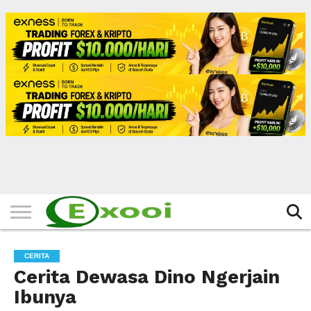
HOME
FILTER
BERITA
BIODATA
CERITA
CERPEN
EKSKLUSIF
FOTO
VIDEO
TIPS
MORE
CERITA
Cerita Dewasa Dino Ngerjain
Ibunya