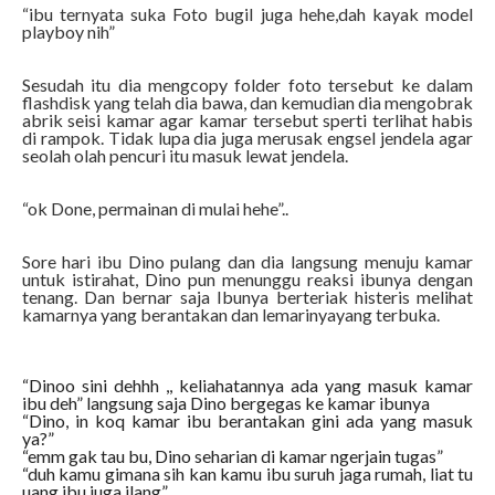
“ibu ternyata suka Foto bugil juga hehe,dah kayak model
playboy nih”
Sesudah itu dia mengcopy folder foto tersebut ke dalam
flashdisk yang telah dia bawa, dan kemudian dia mengobrak
abrik seisi kamar agar kamar tersebut sperti terlihat habis
di rampok. Tidak lupa dia juga merusak engsel jendela agar
seolah olah pencuri itu masuk lewat jendela.
“ok Done, permainan di mulai hehe”..
Sore hari ibu Dino pulang dan dia langsung menuju kamar
untuk istirahat, Dino pun menunggu reaksi ibunya dengan
tenang. Dan bernar saja Ibunya berteriak histeris melihat
kamarnya yang berantakan dan lemarinyayang terbuka.
“Dinoo sini dehhh ,, keliahatannya ada yang masuk kamar
ibu deh” langsung saja Dino bergegas ke kamar ibunya
“Dino, in koq kamar ibu berantakan gini ada yang masuk
ya?”
“emm gak tau bu, Dino seharian di kamar ngerjain tugas”
“duh kamu gimana sih kan kamu ibu suruh jaga rumah, liat tu
uang ibu juga ilang”