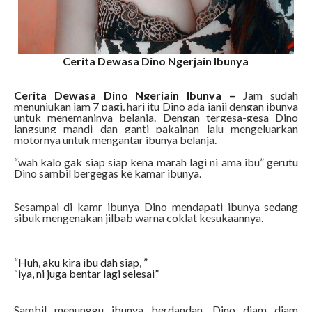
Cerita Dewasa Dino Ngerjain Ibunya
Cerita Dewasa Dino Ngerjain Ibunya –
Jam sudah
menunjukan jam 7 pagi, hari itu Dino ada janji dengan ibunya
untuk menemaninya belanja. Dengan tergesa-gesa Dino
langsung mandi dan ganti pakainan lalu mengeluarkan
motornya untuk mengantar ibunya belanja.
“wah kalo gak siap siap kena marah lagi ni ama ibu” gerutu
Dino sambil bergegas ke kamar ibunya.
Sesampai di kamr ibunya Dino mendapati ibunya sedang
sibuk mengenakan jilbab warna coklat kesukaannya.
“Huh, aku kira ibu dah siap, ”
“iya, ni juga bentar lagi selesai”
Sambil menunggu ibunya berdandan, Dino diam diam