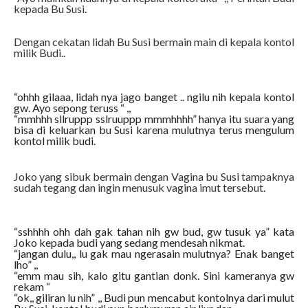
kepada Bu Susi.
Dengan cekatan lidah Bu Susi bermain main di kepala kontol
milik Budi..
“ohhh gilaaa, lidah nya jago banget .. ngilu nih kepala kontol
gw. Ayo sepong teruss “ ,,
“mmhhh sllruppp sslruuppp mmmhhhh” hanya itu suara yang
bisa di keluarkan bu Susi karena mulutnya terus mengulum
kontol milik budi.
Joko yang sibuk bermain dengan Vagina bu Susi tampaknya
sudah tegang dan ingin menusuk vagina imut tersebut.
“sshhhh ohh dah gak tahan nih gw bud, gw tusuk ya” kata
Joko kepada budi yang sedang mendesah nikmat.
“jangan dulu,, lu gak mau ngerasain mulutnya? Enak banget
lho” ,,
“emm mau sih, kalo gitu gantian donk. Sini kameranya gw
rekam “
“ok,, giliran lu nih” ,, Budi pun mencabut kontolnya dari mulut