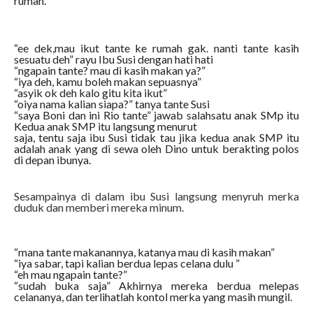
rumah.
“ee dek,mau ikut tante ke rumah gak. nanti tante kasih
sesuatu deh” rayu Ibu Susi dengan hati hati
“ngapain tante? mau di kasih makan ya?”
“iya deh, kamu boleh makan sepuasnya”
“asyik ok deh kalo gitu kita ikut”
“oiya nama kalian siapa?” tanya tante Susi
“saya Boni dan ini Rio tante” jawab salahsatu anak SMp itu
Kedua anak SMP itu langsung menurut
saja, tentu saja ibu Susi tidak tau jika kedua anak SMP itu
adalah anak yang di sewa oleh Dino untuk berakting polos
di depan ibunya.
Sesampainya di dalam ibu Susi langsung menyruh merka
duduk dan memberi mereka minum.
“mana tante makanannya, katanya mau di kasih makan”
“iya sabar, tapi kalian berdua lepas celana dulu ”
“eh mau ngapain tante?”
“sudah buka saja” Akhirnya mereka berdua melepas
celananya, dan terlihatlah kontol merka yang masih mungil.