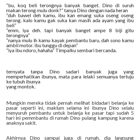
“bu, koq beli terongnya banyak banget. Dino di suruh
makan terong mulu donk?” tanya Dino dengan nada heran
“duh bawel deh kamu, ibu kan emang suka oseng oseng
terong. kalo kamu gak suka kan masih ada ayam yang ibu
beli”
“emm, iya deh. tapi banyak banget ampe 8 biji gitu
terongnya”
“nanya mulu ih kamu kayak pembantu baru, dah sono kamu
ambil motor. ibu tunggu di depan”
“iya ibu ndoro, hahaha” Timpalku sembari bercanda.
ternyata tanpa Dino sadari banyak juga yang
memperhatikan ibunya, mata para lelaki semuanya tertuju
ke tubuh ibunya
yang montok.
Mungkin mereka tidak pernah melihat bidadari belanja ke
pasar seperti ini, maklum selama ini ibunya Dino selalu
menyuruh pembantu untuk belanja ke pasar tapi sudah 5
hari ini pemmbantu di rumah Dino pulang kampung karena
anaknya sakit.
Akhirnya Dino sampai juga di rumah, dia langsung