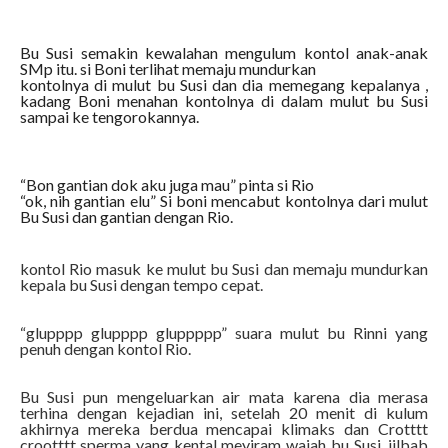
Bu Susi semakin kewalahan mengulum kontol anak-anak
SMp itu. si Boni terlihat memaju mundurkan
kontolnya di mulut bu Susi dan dia memegang kepalanya ,
kadang Boni menahan kontolnya di dalam mulut bu Susi
sampai ke tengorokannya.
“Bon gantian dok aku juga mau” pinta si Rio
“ok, nih gantian elu” Si boni mencabut kontolnya dari mulut
Bu Susi dan gantian dengan Rio.
kontol Rio masuk ke mulut bu Susi dan memaju mundurkan
kepala bu Susi dengan tempo cepat.
“glupppp glupppp gluppppp” suara mulut bu Rinni yang
penuh dengan kontol Rio.
Bu Susi pun mengeluarkan air mata karena dia merasa
terhina dengan kejadian ini, setelah 20 menit di kulum
akhirnya mereka berdua mencapai klimaks dan Crotttt
crootttt sperma yang kental meyiram wajah bu Susi, jilbab