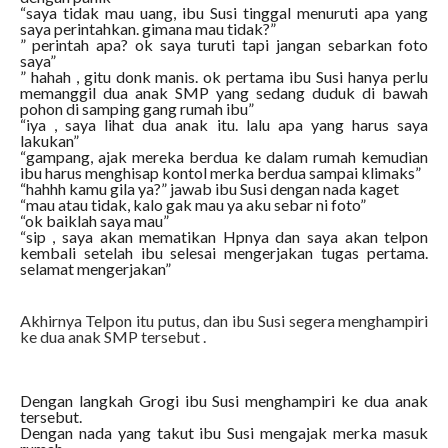
“saya tidak mau uang, ibu Susi tinggal menuruti apa yang
saya perintahkan. gimana mau tidak?”
” perintah apa? ok saya turuti tapi jangan sebarkan foto
saya”
” hahah , gitu donk manis. ok pertama ibu Susi hanya perlu
memanggil dua anak SMP yang sedang duduk di bawah
pohon di samping gang rumah ibu”
“iya , saya lihat dua anak itu. lalu apa yang harus saya
lakukan”
“gampang, ajak mereka berdua ke dalam rumah kemudian
ibu harus menghisap kontol merka berdua sampai klimaks”
“hahhh kamu gila ya?” jawab ibu Susi dengan nada kaget
“mau atau tidak, kalo gak mau ya aku sebar ni foto”
“ok baiklah saya mau”
“sip , saya akan mematikan Hpnya dan saya akan telpon
kembali setelah ibu selesai mengerjakan tugas pertama.
selamat mengerjakan”
Akhirnya Telpon itu putus, dan ibu Susi segera menghampiri
ke dua anak SMP tersebut .
Dengan langkah Grogi ibu Susi menghampiri ke dua anak
tersebut.
Dengan nada yang takut ibu Susi mengajak merka masuk