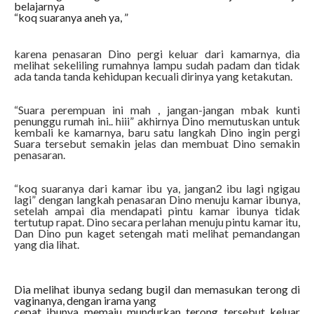
belajarnya
“koq suaranya aneh ya, ”
karena penasaran Dino pergi keluar dari kamarnya, dia
melihat sekeliling rumahnya lampu sudah padam dan tidak
ada tanda tanda kehidupan kecuali dirinya yang ketakutan.
“Suara perempuan ini mah , jangan-jangan mbak kunti
penunggu rumah ini.. hiii” akhirnya Dino memutuskan untuk
kembali ke kamarnya, baru satu langkah Dino ingin pergi
Suara tersebut semakin jelas dan membuat Dino semakin
penasaran.
“koq suaranya dari kamar ibu ya, jangan2 ibu lagi ngigau
lagi” dengan langkah penasaran Dino menuju kamar ibunya,
setelah ampai dia mendapati pintu kamar ibunya tidak
tertutup rapat. Dino secara perlahan menuju pintu kamar itu,
Dan Dino pun kaget setengah mati melihat pemandangan
yang dia lihat.
Dia melihat ibunya sedang bugil dan memasukan terong di
vaginanya, dengan irama yang
cepat ibunya memaju mundurkan terong tersebut keluar