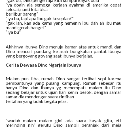
“gak bu, Dino pengen aja kita kumpul kayak dulu”
“ya doain aja semoga kerjaan ayahmu di amerika cepat
selesai, nanti kita bisa
berlibur bareng”
“iya bu, tapi apa ibu gak kesepian?”
“gak lah, kan ada kamu yang nemenin ibu. dah ah ibu mau
mandi gerah banget”
“iya bu”
Akhirnya ibunya Dino menuju kamar atas untuk mandi, dan
Dino mencuri pandang ke arah bongkahan pantat ibunya
yang bergoyang goyang saat ibunya berjalan.
Cerita Dewasa Dino Ngerjain Ibunya
Malam pun tiba, rumah Dino sangat terlihat sepi karena
pembantunya yang pulang kampung, Rumah sebesar itu
hanya Dino dan ibunya yg menempati. malam itu Dino
sedang belajar untuk ujian hari senin besok, dengan samar
samar dia mendengar suara rintihan
tertahan yang tidak begitu jelas.
“waduh malam malam gini ada suara kayak gitu, ett
merinding nih” gerutu Dino sambil beranjak dari meja