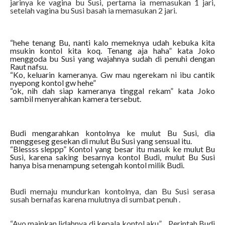
jarinya ke vagina bu Susi, pertama ia memasukan 1 jari,
setelah vagina bu Susi basah ia memasukan 2 jari.
“hehe tenang Bu, nanti kalo memeknya udah kebuka kita
msukin kontol kita koq. Tenang aja haha” kata Joko
menggoda bu Susi yang wajahnya sudah di penuhi dengan
Raut nafsu.
“Ko, keluarin kameranya. Gw mau ngerekam ni ibu cantik
nyepong kontol gw hehe”
“ok, nih dah siap kameranya tinggal rekam” kata Joko
sambil menyerahkan kamera tersebut.
Budi mengarahkan kontolnya ke mulut Bu Susi, dia
menggeseg gesekan di mulut Bu Susi yang sensual itu.
“Blessss sleppp” Kontol yang besar itu masuk ke mulut Bu
Susi, karena saking besarnya kontol Budi, mulut Bu Susi
hanya bisa menampung setengah kontol milik Budi.
Budi memaju mundurkan kontolnya, dan Bu Susi serasa
susah bernafas karena mulutnya di sumbat penuh .
“Ayo mainkan lidahnya di kepala kontol aku” ,, Perintah Budi