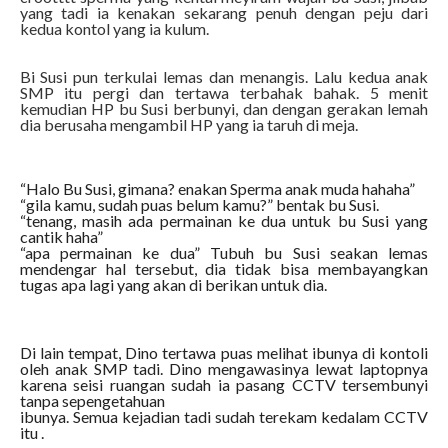
yang tadi ia kenakan sekarang penuh dengan peju dari
kedua kontol yang ia kulum.
Bi Susi pun terkulai lemas dan menangis. Lalu kedua anak
SMP itu pergi dan tertawa terbahak bahak. 5 menit
kemudian HP bu Susi berbunyi, dan dengan gerakan lemah
dia berusaha mengambil HP yang ia taruh di meja.
“Halo Bu Susi, gimana? enakan Sperma anak muda hahaha”
“gila kamu, sudah puas belum kamu?” bentak bu Susi.
“tenang, masih ada permainan ke dua untuk bu Susi yang
cantik haha”
“apa permainan ke dua” Tubuh bu Susi seakan lemas
mendengar hal tersebut, dia tidak bisa membayangkan
tugas apa lagi yang akan di berikan untuk dia.
Di lain tempat, Dino tertawa puas melihat ibunya di kontoli
oleh anak SMP tadi. Dino mengawasinya lewat laptopnya
karena seisi ruangan sudah ia pasang CCTV tersembunyi
tanpa sepengetahuan
ibunya. Semua kejadian tadi sudah terekam kedalam CCTV
itu .