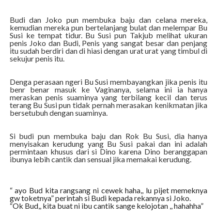
Budi dan Joko pun membuka baju dan celana mereka,
kemudian mereka pun bertelanjang bulat dan melempar Bu
Susi ke tempat tidur. Bu Susi pun Takjub melihat ukuran
penis Joko dan Budi, Penis yang sangat besar dan penjang
itu sudah berdiri dan di hiasi dengan urat urat yang timbul di
sekujur penis itu.
Denga perasaan ngeri Bu Susi membayangkan jika penis itu
benr benar masuk ke Vaginanya, selama ini ia hanya
meraskan penis suaminya yang terbilang kecil dan terus
terang Bu Susi pun tidak pernah merasakan kenikmatan jika
bersetubuh dengan suaminya.
Si budi pun membuka baju dan Rok Bu Susi, dia hanya
menyisakan kerudung yang Bu Susi pakai dan ini adalah
permintaan khusus dari si Dino karena Dino beranggapan
ibunya lebih cantik dan sensual jika memakai kerudung.
“ ayo Bud kita rangsang ni cewek haha,, lu pijet memeknya
gw toketnya” perintah si Budi kepada rekannya si Joko.
“Ok Bud,, kita buat ni ibu cantik sange kelojotan ,, hahahha”