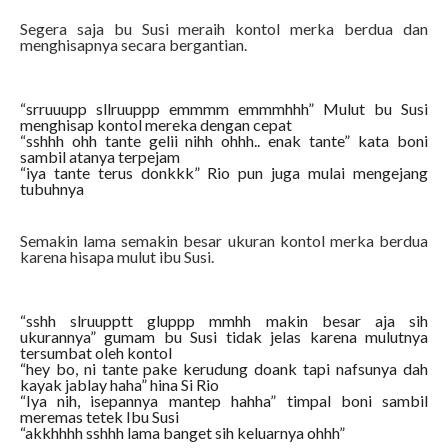
Segera saja bu Susi meraih kontol merka berdua dan
menghisapnya secara bergantian.
“srruuupp sllruuppp emmmm emmmhhh” Mulut bu Susi
menghisap kontol mereka dengan cepat
“sshhh ohh tante gelii nihh ohhh.. enak tante” kata boni
sambil atanya terpejam
“iya tante terus donkkk” Rio pun juga mulai mengejang
tubuhnya
Semakin lama semakin besar ukuran kontol merka berdua
karena hisapa mulut ibu Susi.
“sshh slruupptt gluppp mmhh makin besar aja sih
ukurannya” gumam bu Susi tidak jelas karena mulutnya
tersumbat oleh kontol
“hey bo, ni tante pake kerudung doank tapi nafsunya dah
kayak jablay haha” hina Si Rio
“Iya nih, isepannya mantep hahha” timpal boni sambil
meremas tetek Ibu Susi
“akkhhhh sshhh lama banget sih keluarnya ohhh”