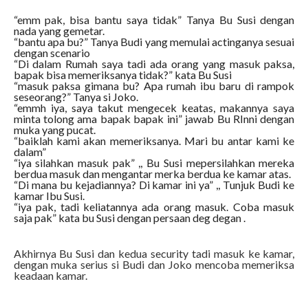
“emm pak, bisa bantu saya tidak” Tanya Bu Susi dengan
nada yang gemetar.
“bantu apa bu?” Tanya Budi yang memulai actinganya sesuai
dengan scenario
“Di dalam Rumah saya tadi ada orang yang masuk paksa,
bapak bisa memeriksanya tidak?” kata Bu Susi
“masuk paksa gimana bu? Apa rumah ibu baru di rampok
seseorang?” Tanya si Joko.
“emmh iya, saya takut mengecek keatas, makannya saya
minta tolong ama bapak bapak ini” jawab Bu RInni dengan
muka yang pucat.
“baiklah kami akan memeriksanya. Mari bu antar kami ke
dalam”
“iya silahkan masuk pak” ,, Bu Susi mepersilahkan mereka
berdua masuk dan mengantar merka berdua ke kamar atas.
“Di mana bu kejadiannya? Di kamar ini ya” ,, Tunjuk Budi ke
kamar Ibu Susi.
“iya pak, tadi keliatannya ada orang masuk. Coba masuk
saja pak” kata bu Susi dengan persaan deg degan .
Akhirnya Bu Susi dan kedua security tadi masuk ke kamar,
dengan muka serius si Budi dan Joko mencoba memeriksa
keadaan kamar.