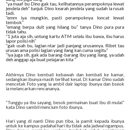
“ya maaf bu Dino gak tau, kelihatannya perampoknya lewat
jendela deh” tunjuk Dino kearah jendela yang sudah ia rusak
tadi.
“emm iya mungkin, pasti perampoknya loncat lewat
tembok”
“emang berpa duit yang hilang bu” tanya Dino pura pura
tidak tahu.
“1 juta aja sih, untung kartu ATM selalu ibu bawa, ibu harus
lapor polisi nih”
“gak usah bu, lagian ntar jadi panjang urusannya. Ribet tau
urusan ama polisi lagian yang ilang kan cuma segitu”
“iya juga sih, gak ada barang-barang ibu yang ilang. ya udah
deh anggap aja buat pelajaran kita ”
Akhirnya Dino kembali kebawah dan kembali ke kamar,
sedangkan ibunya masih terlihat kesal. Di kamar Dino sudah
mencetak Foto yang ia ambil dair laptop ibunya dan bseok
ia melancarkan rencananya.
“Tunggu ya ibu sayang, besok permainan buat ibu di mulai”
kata Dino sambil mencium foto ibunya.
Hari yang di nanti Dino pun tiba, ia pamit kepada ibunya
untuk ke kampus padahal hari itu tidak ada jadwal ngampus.