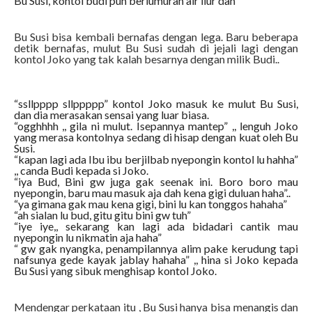
Bu Susi, kontol budi pun berlumuran air liur dan
Bu Susi bisa kembali bernafas dengan lega. Baru beberapa
detik bernafas, mulut Bu Susi sudah di jejali lagi dengan
kontol Joko yang tak kalah besarnya dengan milik Budi..
“ssllpppp sllppppp” kontol Joko masuk ke mulut Bu Susi,
dan dia merasakan sensai yang luar biasa.
“ogghhhh ,, gila ni mulut. Isepannya mantep” ,, lenguh Joko
yang merasa kontolnya sedang di hisap dengan kuat oleh Bu
Susi.
“kapan lagi ada Ibu ibu berjilbab nyepongin kontol lu hahha”
,, canda Budi kepada si Joko.
“iya Bud, Bini gw juga gak seenak ini. Boro boro mau
nyepongin, baru mau masuk aja dah kena gigi duluan haha”..
“ya gimana gak mau kena gigi, bini lu kan tonggos hahaha”
“ah sialan lu bud, gitu gitu bini gw tuh”
“iye iye,, sekarang kan lagi ada bidadari cantik mau
nyepongin lu nikmatin aja haha”
“ gw gak nyangka, penampilannya alim pake kerudung tapi
nafsunya gede kayak jablay hahaha” ,, hina si Joko kepada
Bu Susi yang sibuk menghisap kontol Joko.
Mendengar perkataan itu , Bu Susi hanya bisa menangis dan