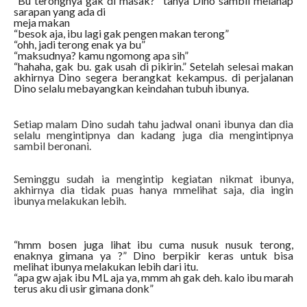
“Bu terongnya gak di masak?” tanya Dino sambil melahap
sarapan yang ada di
meja makan
“besok aja, ibu lagi gak pengen makan terong”
“ohh, jadi terong enak ya bu”
“maksudnya? kamu ngomong apa sih”
“hahaha, gak bu. gak usah di pikirin.” Setelah selesai makan
akhirnya Dino segera berangkat kekampus. di perjalanan
Dino selalu mebayangkan keindahan tubuh ibunya.
Setiap malam Dino sudah tahu jadwal onani ibunya dan dia
selalu mengintipnya dan kadang juga dia mengintipnya
sambil beronani.
Seminggu sudah ia mengintip kegiatan nikmat ibunya,
akhirnya dia tidak puas hanya mmelihat saja, dia ingin
ibunya melakukan lebih.
“hmm bosen juga lihat ibu cuma nusuk nusuk terong,
enaknya gimana ya ?” Dino berpikir keras untuk bisa
melihat ibunya melakukan lebih dari itu.
“apa gw ajak ibu ML aja ya, mmm ah gak deh. kalo ibu marah
terus aku di usir gimana donk”