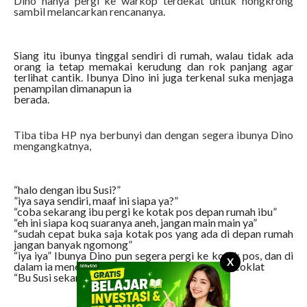
Dino hanya pergi ke warkop terdekat untuk nongkrong
sambil melancarkan rencananya.
Siang itu ibunya tinggal sendiri di rumah, walau tidak ada
orang ia tetap memakai kerudung dan rok panjang agar
terlihat cantik. Ibunya Dino ini juga terkenal suka menjaga
penampilan dimanapun ia
berada.
Tiba tiba HP nya berbunyi dan dengan segera ibunya Dino
mengangkatnya,
“halo dengan ibu Susi?”
”iya saya sendiri, maaf ini siapa ya?”
“coba sekarang ibu pergi ke kotak pos depan rumah ibu”
“eh ini siapa koq suaranya aneh, jangan main main ya”
“sudah cepat buka saja kotak pos yang ada di depan rumah
jangan banyak ngomong”
“iya iya” Ibunya Dino pun segera pergi ke kotak pos, dan di
X
dalam ia menemukan sebuah amplop berwarna coklat
“Bu Susi sekarang coba buka amplop itu”