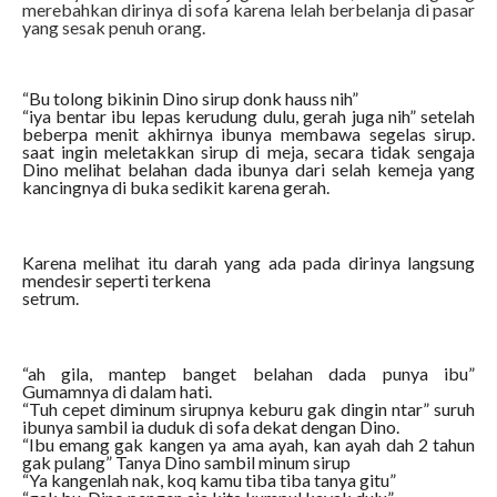
merebahkan dirinya di sofa karena lelah berbelanja di pasar
yang sesak penuh orang.
“Bu tolong bikinin Dino sirup donk hauss nih”
“iya bentar ibu lepas kerudung dulu, gerah juga nih” setelah
beberpa menit akhirnya ibunya membawa segelas sirup.
saat ingin meletakkan sirup di meja, secara tidak sengaja
Dino melihat belahan dada ibunya dari selah kemeja yang
kancingnya di buka sedikit karena gerah.
Karena melihat itu darah yang ada pada dirinya langsung
mendesir seperti terkena
setrum.
“ah gila, mantep banget belahan dada punya ibu”
Gumamnya di dalam hati.
“Tuh cepet diminum sirupnya keburu gak dingin ntar” suruh
ibunya sambil ia duduk di sofa dekat dengan Dino.
“Ibu emang gak kangen ya ama ayah, kan ayah dah 2 tahun
gak pulang” Tanya Dino sambil minum sirup
“Ya kangenlah nak, koq kamu tiba tiba tanya gitu”