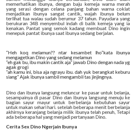
memerhatikan ibunya, dengan baju kemeja warna merah
yang serasi dengan celana panjang bahan warna coklat
menjadikan ibunya sangat cantik, wajah ibunya belum
terlihat tua walau sudah berumur 37 tahun. Payudara yang
berukuran 34B menyembul indah di balik kemeja yang ia
kenakan. Pantat yang semok kadang membuat Dino ingin
menepuk pantat ibunya saat ibunya sedang berjalan.
“Heh koq melamun?? ntar kesambet lho”kata ibunya
mengagetkan Dino yang sedang melamun
“eh gak bu, ibu makin cantik aja” jawab Dino dengan nada yg
agak grogi
“ah kamu ini, bisa aja ngrayu ibu. dah yuk berangkat keburu
siang” Ajak ibunya sambil mengambil tas jinjingnya.
Dino dan ibunya langsung meluncur ke pasar untuk belanja,
sesampainya di pasar Dino dan ibunya langsung menuju ke
bagian sayur mayur untuk berbelanja kebutuhan sayur
untuk makan sehari hari. setelah beberapa menit berbelanja
akhirnya keranjang belanja milik ibunya telah penuh, Tetapi
ada beberapa hal yang menjadi pertanyaan Dino.
Cerita Sex Dino Ngerjain Ibunya