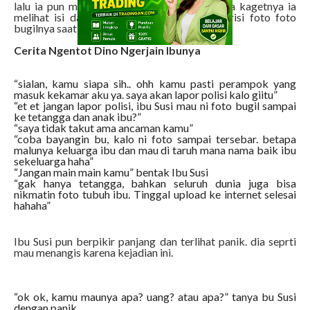
lalu ia pun membuka amplop itu, dan betapa kagetnya ia
melihat isi dari amplop itu. Amplop itu berisi foto foto
bugilnya saat onani
Cerita Ngentot Dino Ngerjain Ibunya
“sialan, kamu siapa sih.. ohh kamu pasti perampok yang
masuk kekamar aku ya. saya akan lapor polisi kalo giitu”
“et et jangan lapor polisi, ibu Susi mau ni foto bugil sampai
ke tetangga dan anak ibu?”
“saya tidak takut ama ancaman kamu”
“coba bayangin bu, kalo ni foto sampai tersebar. betapa
malunya keluarga ibu dan mau di taruh mana nama baik ibu
sekeluarga haha”
“Jangan main main kamu” bentak Ibu Susi
“gak hanya tetangga, bahkan seluruh dunia juga bisa
nikmatin foto tubuh ibu. Tinggal upload ke internet selesai
hahaha”
Ibu Susi pun berpikir panjang dan terlihat panik. dia seprti
mau menangis karena kejadian ini.
“ok ok, kamu maunya apa? uang? atau apa?” tanya bu Susi
dengan panik