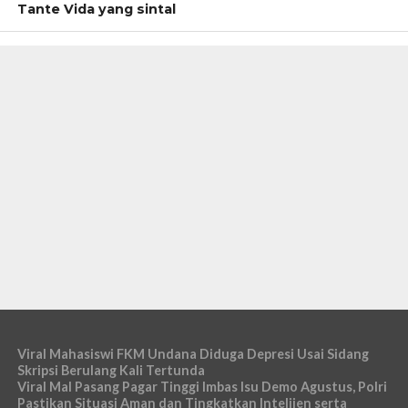
Tante Vida yang sintal
Viral Mahasiswi FKM Undana Diduga Depresi Usai Sidang
Skripsi Berulang Kali Tertunda
Viral Mal Pasang Pagar Tinggi Imbas Isu Demo Agustus, Polri
Pastikan Situasi Aman dan Tingkatkan Intelijen serta