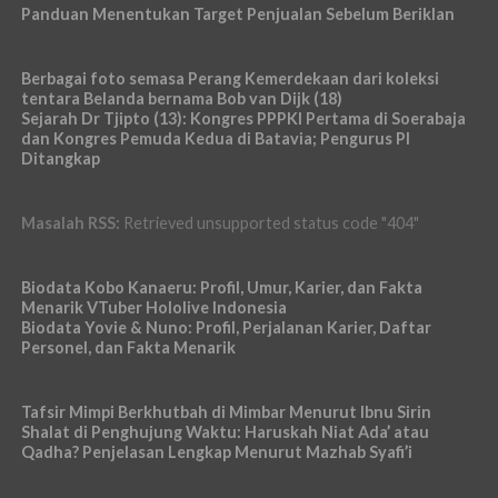
Panduan Menentukan Target Penjualan Sebelum Beriklan
Berbagai foto semasa Perang Kemerdekaan dari koleksi
tentara Belanda bernama Bob van Dijk (18)
Sejarah Dr Tjipto (13): Kongres PPPKI Pertama di Soerabaja
dan Kongres Pemuda Kedua di Batavia; Pengurus PI
Ditangkap
Masalah RSS:
Retrieved unsupported status code "404"
Biodata Kobo Kanaeru: Profil, Umur, Karier, dan Fakta
Menarik VTuber Hololive Indonesia
Biodata Yovie & Nuno: Profil, Perjalanan Karier, Daftar
Personel, dan Fakta Menarik
Tafsir Mimpi Berkhutbah di Mimbar Menurut Ibnu Sirin
Shalat di Penghujung Waktu: Haruskah Niat Ada’ atau
Qadha? Penjelasan Lengkap Menurut Mazhab Syafi’i