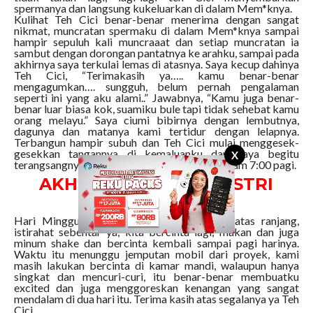
spermanya dan langsung kukeluarkan di dalam Mem*knya.
Kulihat Teh Cici benar-benar menerima dengan sangat
nikmat, muncratan spermaku di dalam Mem*knya sampai
hampir sepuluh kali muncraaat dan setiap muncratan ia
sambut dengan dorongan pantatnya ke arahku, sampai pada
akhirnya saya terkulai lemas di atasnya. Saya kecup dahinya
Teh Cici, “Terimakasih ya….. kamu benar-benar
mengagumkan…. sungguh, belum pernah pengalaman
seperti ini yang aku alami..” Jawabnya, “Kamu juga benar-
benar luar biasa kok, suamiku bule tapi tidak sehebat kamu
orang melayu.” Saya ciumi bibirnya dengan lembutnya,
dagunya dan matanya kami tertidur dengan lelapnya.
Terbangun hampir subuh dan Teh Cici mulai menggesek-
gesekkan tangannya di kemaluanku dan saya begitu
X
terangsangnya lalu kami bercinta lagi sampai jam 7:00 pagi.
AKHIR KISAH BIRAHI ISTRI
SIMPANAN
Hari Minggu ini benar-benar kami isi di atas ranjang,
istirahat sebentar ya, kita bercinta lagi, makan dan juga
minum shake dan bercinta kembali sampai pagi harinya.
Waktu itu menunggu jemputan mobil dari proyek, kami
masih lakukan bercinta di kamar mandi, walaupun hanya
singkat dan mencuri-curi, itu benar-benar membuatku
excited dan juga menggoreskan kenangan yang sangat
mendalam di dua hari itu. Terima kasih atas segalanya ya Teh
Cici.