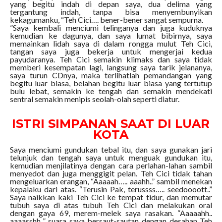
yang begitu indah di depan saya, dua delima yang
tergantung indah, tanpa bisa menyembunyikan
kekagumanku, “Teh Cici…. bener-bener sangat sempurna.
”Saya kembali menciumi telinganya dan juga kuduknya
kemudian ke dagunya, dan saya lumat bibirnya, saya
memainkan lidah saya di dalam rongga mulut Teh Cici,
tangan saya juga bekerja untuk mengerjai kedua
payudaranya. Teh Cici semakin klimaks dan saya tidak
memberi kesempatan lagi, langsung saya tarik jelananya,
saya turun CDnya, maka terlihatlah pemandangan yang
begitu luar biasa, belahan begitu luar biasa yang tertutup
bulu lebat, semakin ke tengah dan semakin mendekati
sentral semakin menipis seolah-olah seperti diatur.
ISTRI SIMPANAN SAAT DI LUAR
KOTA
Saya menciumi gundukan tebal itu, dan saya gunakan jari
telunjuk dan tengah saya untuk menguak gundukan itu,
kemudian menjilatinya dengan cara perlahan-lahan sambil
menyedot dan juga menggigit pelan. Teh Cici tidak tahan
mengeluarkan erangan, “Aaaaah….. aaahh..” sambil menekan
kepalaku dari atas. “Terusin Pak, terussss….. seedoooott..”
Saya naikkan kaki Teh Cici ke tempat tidur, dan memutar
tubuh saya di atas tubuh Teh Cici dan melakukan oral
dengan gaya 69, merem-melek saya rasakan. “Aaaaahh..
aaaasshh..” suara saya bersaut-sautan dengan desahan Teh