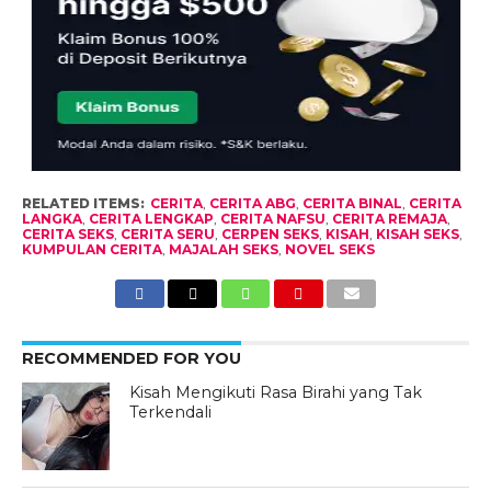
RELATED ITEMS:
CERITA
,
CERITA ABG
,
CERITA BINAL
,
CERITA
LANGKA
,
CERITA LENGKAP
,
CERITA NAFSU
,
CERITA REMAJA
,
CERITA SEKS
,
CERITA SERU
,
CERPEN SEKS
,
KISAH
,
KISAH SEKS
,
KUMPULAN CERITA
,
MAJALAH SEKS
,
NOVEL SEKS
RECOMMENDED FOR YOU
Kisah Mengikuti Rasa Birahi yang Tak
Terkendali