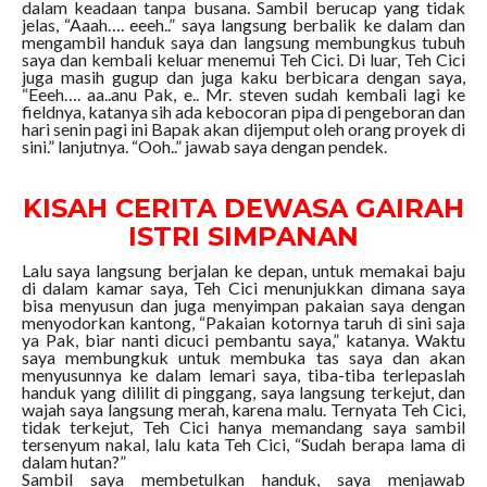
dalam keadaan tanpa busana. Sambil berucap yang tidak
jelas, “Aaah…. eeeh..” saya langsung berbalik ke dalam dan
mengambil handuk saya dan langsung membungkus tubuh
saya dan kembali keluar menemui Teh Cici. Di luar, Teh Cici
juga masih gugup dan juga kaku berbicara dengan saya,
“Eeeh…. aa..anu Pak, e.. Mr. steven sudah kembali lagi ke
fieldnya, katanya sih ada kebocoran pipa di pengeboran dan
hari senin pagi ini Bapak akan dijemput oleh orang proyek di
sini.” lanjutnya. “Ooh..” jawab saya dengan pendek.
KISAH CERITA DEWASA GAIRAH
ISTRI SIMPANAN
Lalu saya langsung berjalan ke depan, untuk memakai baju
di dalam kamar saya, Teh Cici menunjukkan dimana saya
bisa menyusun dan juga menyimpan pakaian saya dengan
menyodorkan kantong, “Pakaian kotornya taruh di sini saja
ya Pak, biar nanti dicuci pembantu saya,” katanya. Waktu
saya membungkuk untuk membuka tas saya dan akan
menyusunnya ke dalam lemari saya, tiba-tiba terlepaslah
handuk yang dililit di pinggang, saya langsung terkejut, dan
wajah saya langsung merah, karena malu. Ternyata Teh Cici,
tidak terkejut, Teh Cici hanya memandang saya sambil
tersenyum nakal, lalu kata Teh Cici, “Sudah berapa lama di
dalam hutan?”
Sambil saya membetulkan handuk, saya menjawab