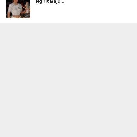
Ngirit Baju….