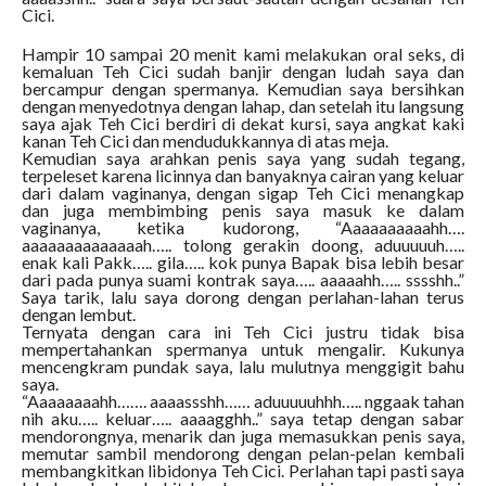
Cici.
Hampir 10 sampai 20 menit kami melakukan oral seks, di
kemaluan Teh Cici sudah banjir dengan ludah saya dan
bercampur dengan spermanya. Kemudian saya bersihkan
dengan menyedotnya dengan lahap, dan setelah itu langsung
saya ajak Teh Cici berdiri di dekat kursi, saya angkat kaki
kanan Teh Cici dan mendudukkannya di atas meja.
Kemudian saya arahkan penis saya yang sudah tegang,
terpeleset karena licinnya dan banyaknya cairan yang keluar
dari dalam vaginanya, dengan sigap Teh Cici menangkap
dan juga membimbing penis saya masuk ke dalam
vaginanya, ketika kudorong, “Aaaaaaaaaahh….
aaaaaaaaaaaaaah….. tolong gerakin doong, aduuuuuh…..
enak kali Pakk….. gila….. kok punya Bapak bisa lebih besar
dari pada punya suami kontrak saya….. aaaaahh….. sssshh..”
Saya tarik, lalu saya dorong dengan perlahan-lahan terus
dengan lembut.
Ternyata dengan cara ini Teh Cici justru tidak bisa
mempertahankan spermanya untuk mengalir. Kukunya
mencengkram pundak saya, lalu mulutnya menggigit bahu
saya.
“Aaaaaaaahh……. aaaassshh…… aduuuuuhhh….. nggaak tahan
nih aku….. keluar….. aaaagghh..” saya tetap dengan sabar
mendorongnya, menarik dan juga memasukkan penis saya,
memutar sambil mendorong dengan pelan-pelan kembali
membangkitkan libidonya Teh Cici. Perlahan tapi pasti saya