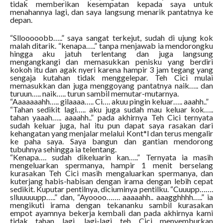
tidak memberikan kesempatan kepada saya untuk
menahannya lagi, dan saya langsung menarik pantatnya ke
depan.
“Sllooooobb…..” saya sangat terkejut, sudah di ujung kok
malah ditarik. “kenapa…..” tanpa menjawab ia mendorongku
hingga aku jatuh terlentang dan juga langsung
mengangkangi dan memasukkan penisku yang berdiri
kokoh itu dan agak nyeri karena hampir 3 jam tegang yang
sengaja kutahan tidak menggelepar. Teh Cici mulai
memasukkan dan juga menggoyang pantatnya naik….. dan
turuun….. naik….. turun sambil memutar-mutarnya.
“Aaaaaaahh….. gilaaaa….. Ci…. akuu pingin keluar….. aaahh..”
“Tahan sedikit lagi….. aku juga sudah mau keluar kok…..
tahan yaaah….. aaaahh..” pada akhirnya Teh Cici ternyata
sudah keluar juga, hal itu pun dapat saya rasakan dari
kehangatan yang menjalar melalui Kont*l dan terus mengalir
ke paha saya. Saya bangun dan gantian mendorong
tubuhnya sehingga ia telentang.
“Kenapa…. sudah dikeluarin kan…..” Ternyata ia masih
mengeluarkan spermanya, hampir 1 menit berselang
kurasakan Teh Cici masih mengaluarkan spermanya, dan
kuterjang habis-habisan dengan irama dengan lebih cepat
sedikit. Kuputar pentilnya, diciuminya pentilku. “Cuuupp…….
slluuuuupp…..” dan, “Ayoooo……. aaaaahh.. aaagghhhh…..” ia
mengikuti irama dengan tekananku sambil kurasakan
empot ayamnya bekerja kembali dan pada akhirnya kami
tidak tahan lagi, lagi-lagi teh Cici menyemburkan