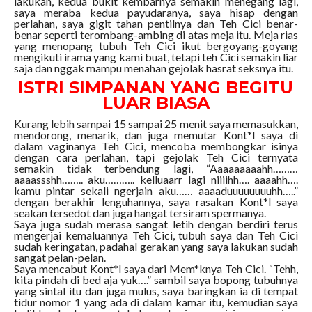
lakukan, kedua bukit kembarnya semakin menegang lagi,
saya meraba kedua payudaranya, saya hisap dengan
perlahan, saya gigit tahan pentilnya dan Teh Cici benar-
benar seperti terombang-ambing di atas meja itu. Meja rias
yang menopang tubuh Teh Cici ikut bergoyang-goyang
mengikuti irama yang kami buat, tetapi teh Cici semakin liar
saja dan nggak mampu menahan gejolak hasrat seksnya itu.
ISTRI SIMPANAN YANG BEGITU
LUAR BIASA
Kurang lebih sampai 15 sampai 25 menit saya memasukkan,
mendorong, menarik, dan juga memutar Kont*l saya di
dalam vaginanya Teh Cici, mencoba membongkar isinya
dengan cara perlahan, tapi gejolak Teh Cici ternyata
semakin tidak terbendung lagi, “Aaaaaaaaahh………
aaaassshh…….. aku……….. kelluaarr lagi niiiihh…. aaaahh….
kamu pintar sekali ngerjain aku…… aaaaduuuuuuuuhh…..”
dengan berakhir lenguhannya, saya rasakan Kont*l saya
seakan tersedot dan juga hangat tersiram spermanya.
Saya juga sudah merasa sangat letih dengan berdiri terus
mengerjai kemaluannya Teh Cici, tubuh saya dan Teh Cici
sudah keringatan, padahal gerakan yang saya lakukan sudah
sangat pelan-pelan.
Saya mencabut Kont*l saya dari Mem*knya Teh Cici. “Tehh,
kita pindah di bed aja yuk….” sambil saya bopong tubuhnya
yang sintal itu dan juga mulus, saya baringkan ia di tempat
tidur nomor 1 yang ada di dalam kamar itu, kemudian saya