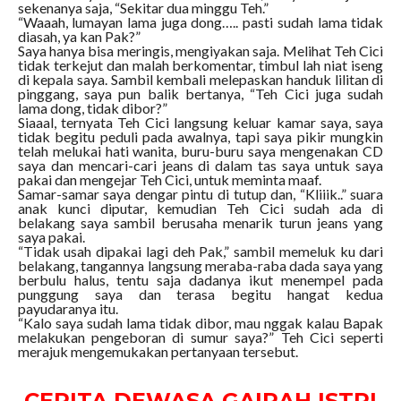
sekenanya saja, “Sekitar dua minggu Teh.”
“Waaah, lumayan lama juga dong….. pasti sudah lama tidak
diasah, ya kan Pak?”
Saya hanya bisa meringis, mengiyakan saja. Melihat Teh Cici
tidak terkejut dan malah berkomentar, timbul lah niat iseng
di kepala saya. Sambil kembali melepaskan handuk lilitan di
pinggang, saya pun balik bertanya, “Teh Cici juga sudah
lama dong, tidak dibor?”
Siaaal, ternyata Teh Cici langsung keluar kamar saya, saya
tidak begitu peduli pada awalnya, tapi saya pikir mungkin
telah melukai hati wanita, buru-buru saya mengenakan CD
saya dan mencari-cari jeans di dalam tas saya untuk saya
pakai dan mengejar Teh Cici, untuk meminta maaf.
Samar-samar saya dengar pintu di tutup dan, “Kliiik..” suara
anak kunci diputar, kemudian Teh Cici sudah ada di
belakang saya sambil berusaha menarik turun jeans yang
saya pakai.
“Tidak usah dipakai lagi deh Pak,” sambil memeluk ku dari
belakang, tangannya langsung meraba-raba dada saya yang
berbulu halus, tentu saja dadanya ikut menempel pada
punggung saya dan terasa begitu hangat kedua
payudaranya itu.
“Kalo saya sudah lama tidak dibor, mau nggak kalau Bapak
melakukan pengeboran di sumur saya?” Teh Cici seperti
merajuk mengemukakan pertanyaan tersebut.
CERITA DEWASA GAIRAH ISTRI