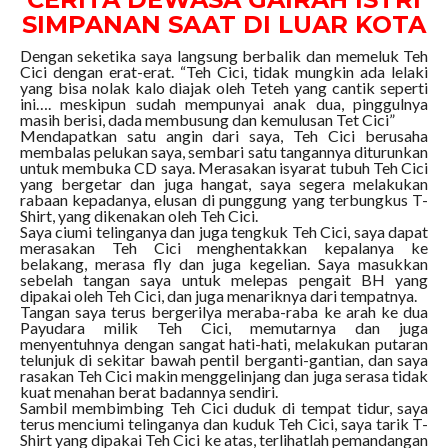
SIMPANAN SAAT DI LUAR KOTA
Dengan seketika saya langsung berbalik dan memeluk Teh
Cici dengan erat-erat. “Teh Cici, tidak mungkin ada lelaki
yang bisa nolak kalo diajak oleh Teteh yang cantik seperti
ini…. meskipun sudah mempunyai anak dua, pinggulnya
masih berisi, dada membusung dan kemulusan Tet Cici”
Mendapatkan satu angin dari saya, Teh Cici berusaha
membalas pelukan saya, sembari satu tangannya diturunkan
untuk membuka CD saya. Merasakan isyarat tubuh Teh Cici
yang bergetar dan juga hangat, saya segera melakukan
rabaan kepadanya, elusan di punggung yang terbungkus T-
Shirt, yang dikenakan oleh Teh Cici.
Saya ciumi telinganya dan juga tengkuk Teh Cici, saya dapat
merasakan Teh Cici menghentakkan kepalanya ke
belakang, merasa fly dan juga kegelian. Saya masukkan
sebelah tangan saya untuk melepas pengait BH yang
dipakai oleh Teh Cici, dan juga menariknya dari tempatnya.
Tangan saya terus bergerilya meraba-raba ke arah ke dua
Payudara milik Teh Cici, memutarnya dan juga
menyentuhnya dengan sangat hati-hati, melakukan putaran
telunjuk di sekitar bawah pentil berganti-gantian, dan saya
rasakan Teh Cici makin menggelinjang dan juga serasa tidak
kuat menahan berat badannya sendiri.
Sambil membimbing Teh Cici duduk di tempat tidur, saya
terus menciumi telinganya dan kuduk Teh Cici, saya tarik T-
Shirt yang dipakai Teh Cici ke atas, terlihatlah pemandangan