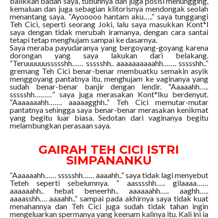
balikkan badan saya, tubuhnya dan juga posisi menungging,
kemaluan dan juga sebagian klitorisnya mendongak seolah
menantang saya. “Ayooooo hantam aku…..” saya tunggangi
Teh Cici, seperti seorang Joki, lalu saya masukkan Kont*l
saya dengan tidak merubah iramanya, dengan cara santai
tetapi tetap menghujam sampai ke dasarnya.
Saya meraba payudaranya yang bergoyang-goyang karena
dorongan yang saya lakukan dari belakang.
“Teruuuuuussssshh…… ssssshh.. aaaaaaaaaahh……. ssssshh..”
gremang Teh Cici benar-benar membuatku semakin asyik
menggoyang pantatnya itu, menghujam ke vaginanya yang
sudah benar-benar banjir dengan lendir. “Aaaaahh…..
ssssshh………” saya juga merasakan Kont*lku berdenyut.
“Aaaaaaahh……. aaaaagghh..” Teh Cici memutar-mutar
pantatnya sehingga saya benar-benar merasakan kenikmat
yang begitu luar biasa. Sedotan dari vaginanya begitu
melambungkan perasaan saya.
GAIRAH TEH CICI ISTRI
SIMPANANKU
“Aaaaaahh…… ssssshh…… aaaahh..” saya tidak lagi menyebut
Teteh seperti sebelumnya. “ aasssshh….. gilaaaa……
aaaaaahh.. hebat beneerhh.. aaaaaahh….. aaghh…..
aaaasshh…. aaaahh..” sampai pada akhirnya saya tidak kuat
menahannya dan Teh Cici juga sudah tidak tahan ingin
mengeluarkan spermanya yang keenam kalinya itu. Kali ini ia