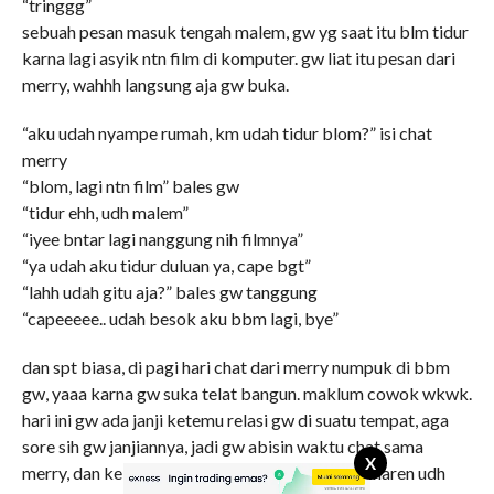
“tringgg”
sebuah pesan masuk tengah malem, gw yg saat itu blm tidur
karna lagi asyik ntn film di komputer. gw liat itu pesan dari
merry, wahhh langsung aja gw buka.
“aku udah nyampe rumah, km udah tidur blom?” isi chat
merry
“blom, lagi ntn film” bales gw
“tidur ehh, udh malem”
“iyee bntar lagi nanggung nih filmnya”
“ya udah aku tidur duluan ya, cape bgt”
“lahh udah gitu aja?” bales gw tanggung
“capeeeee.. udah besok aku bbm lagi, bye”
dan spt biasa, di pagi hari chat dari merry numpuk di bbm
gw, yaaa karna gw suka telat bangun. maklum cowok wkwk.
hari ini gw ada janji ketemu relasi gw di suatu tempat, aga
sore sih gw janjiannya, jadi gw abisin waktu chat sama
X
merry, dan kebetulan merry off hari ini karna kmaren udh