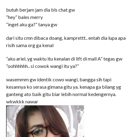
butuh berjam jam dia bls chat gw
“hey” bales merry
“inget aku ga?” tanya gw
dari situ cmn dibaca doang, kamprettt.. entah dia lupa apa
risih sama org ga kenal
“aku ariel, yg waktu itu kenalan di lift di mall A” tegas gw
“oohhhhhh.. si cowok wangi itu ya?”
wasemmm gw identik cowo wangi, bangga sih tapi
kesannya ko serasa gimana gitu ya. kenapa ga bilang yg
ganteng ato baik gitu biar lebih normal kedengernya.
wkwkkk nawar