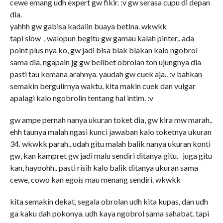
cewe emang udh expert gw fikir. :v gw serasa cupu di depan
dia.
yahhh gw gabisa kadalin buaya betina. wkwkk
tapi slow , walopun begitu gw gamau kalah pinter.. ada
point plus nya ko, gw jadi bisa blak blakan kalo ngobrol
sama dia, ngapain jg gw belibet obrolan toh ujungnya dia
pasti tau kemana arahnya. yaudah gw cuek aja.. :v bahkan
semakin bergulirnya waktu, kita makin cuek dan vulgar
apalagi kalo ngobrolin tentang hal intim. :v
gw ampe pernah nanya ukuran toket dia, gw kira mw marah..
ehh taunya malah ngasi kunci jawaban kalo toketnya ukuran
34. wkwkk parah.. udah gitu malah balik nanya ukuran konti
gw, kan kampret gw jadi malu sendiri ditanya gitu. juga gitu
kan, hayoohh.. pasti risih kalo balik ditanya ukuran sama
cewe, cowo kan egois mau menang sendiri. wkwkk
kita semakin dekat, segala obrolan udh kita kupas, dan udh
ga kaku dah pokonya. udh kaya ngobrol sama sahabat. tapi