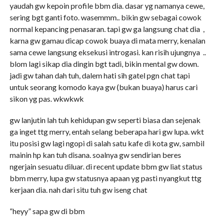
yaudah gw kepoin profile bbm dia. dasar yg namanya cewe,
sering bgt ganti foto. wasemmm.. bikin gw sebagai cowok
normal kepancing penasaran. tapi gw ga langsung chat dia ,
karna gw gamau dicap cowok buaya di mata merry, kenalan
sama cewe langsung eksekusi introgasi. kan risih ujungnya ..
blom lagi sikap dia dingin bgt tadi, bikin mental gw down.
jadi gw tahan dah tuh, dalem hati sih gatel pgn chat tapi
untuk seorang komodo kaya gw (bukan buaya) harus cari
sikon yg pas. wkwkwk
gw lanjutin lah tuh kehidupan gw seperti biasa dan sejenak
ga inget ttg merry, entah selang beberapa hari gw lupa. wkt
itu posisi gw lagi ngopi di salah satu kafe di kota gw, sambil
mainin hp kan tuh disana. soalnya gw sendirian beres
ngerjain sesuatu diluar. di recent update bbm gw liat status
bbm merry, lupa gw statusnya apaan yg pasti nyangkut ttg
kerjaan dia. nah dari situ tuh gw iseng chat
“heyy” sapa gw di bbm