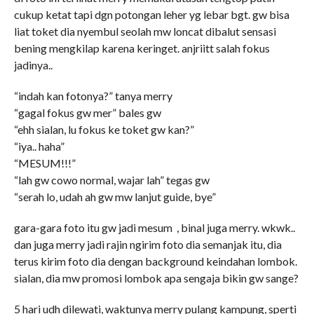
cukup ketat tapi dgn potongan leher yg lebar bgt. gw bisa
liat toket dia nyembul seolah mw loncat dibalut sensasi
bening mengkilap karena keringet. anjriitt salah fokus
jadinya..
“indah kan fotonya?” tanya merry
“gagal fokus gw mer” bales gw
“ehh sialan, lu fokus ke toket gw kan?”
“iya.. haha”
“MESUM!!!”
“lah gw cowo normal, wajar lah” tegas gw
“serah lo, udah ah gw mw lanjut guide, bye”
gara-gara foto itu gw jadi mesum , binal juga merry. wkwk..
dan juga merry jadi rajin ngirim foto dia semanjak itu, dia
terus kirim foto dia dengan background keindahan lombok.
sialan, dia mw promosi lombok apa sengaja bikin gw sange?
5 hari udh dilewati, waktunya merry pulang kampung, sperti