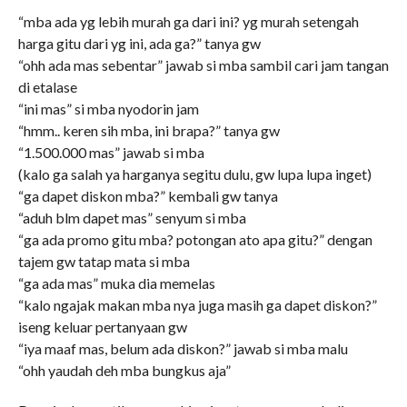
“mba ada yg lebih murah ga dari ini? yg murah setengah
harga gitu dari yg ini, ada ga?” tanya gw
“ohh ada mas sebentar” jawab si mba sambil cari jam tangan
di etalase
“ini mas” si mba nyodorin jam
“hmm.. keren sih mba, ini brapa?” tanya gw
“1.500.000 mas” jawab si mba
(kalo ga salah ya harganya segitu dulu, gw lupa lupa inget)
“ga dapet diskon mba?” kembali gw tanya
“aduh blm dapet mas” senyum si mba
“ga ada promo gitu mba? potongan ato apa gitu?” dengan
tajem gw tatap mata si mba
“ga ada mas” muka dia memelas
“kalo ngajak makan mba nya juga masih ga dapet diskon?”
iseng keluar pertanyaan gw
“iya maaf mas, belum ada diskon?” jawab si mba malu
“ohh yaudah deh mba bungkus aja”