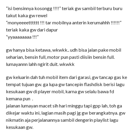
“isi bensinnya kosongg !!!!” teriak gw sambil terburu buru
takut kaka gw rewel
“monyeeeetttttt !!! tar mobilnya anterin kerumahhh !!!!!!”
teriak kaka gw dari dapur
“yyaaaaaaaa !!!”
gw hanya bisa ketawa, wkwkk.. udh bisa jalan pake mobil
seharian, bensin full, motor pun pasti diisiin bensin full.
lumayannn lahh ngirit duit. wkwkk
gw keluarin dah tuh mobil item dari garasi, gw tancap gas ke
tempat tujuan gw. ga lupa gw tancepin flashdisk berisi lagu
kesukaan gw di player mobil, karna gw selalu bawa fd
kemana pun .
jalanan lumayan macet sih hari minggu tapi gpp lah, toh ga
dikejar waktu ini, lagian masih pagi jg gw berangkatnya. gw
nikmatin aja perjalanannya sambil dengerin playlist lagu
kesukaan gw.