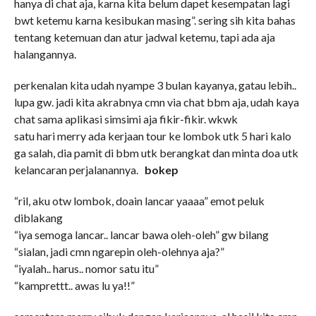
hanya di chat aja, karna kita belum dapet kesempatan lagi
bwt ketemu karna kesibukan masing”. sering sih kita bahas
tentang ketemuan dan atur jadwal ketemu, tapi ada aja
halangannya.
perkenalan kita udah nyampe 3 bulan kayanya, gatau lebih..
lupa gw. jadi kita akrabnya cmn via chat bbm aja, udah kaya
chat sama aplikasi simsimi aja fikir-fikir. wkwk
satu hari merry ada kerjaan tour ke lombok utk 5 hari kalo
ga salah, dia pamit di bbm utk berangkat dan minta doa utk
kelancaran perjalanannya.
bokep
“ril, aku otw lombok, doain lancar yaaaa” emot peluk
diblakang
“iya semoga lancar.. lancar bawa oleh-oleh” gw bilang
“sialan, jadi cmn ngarepin oleh-olehnya aja?”
“iyalah.. harus.. nomor satu itu”
“kamprettt.. awas lu ya!!”