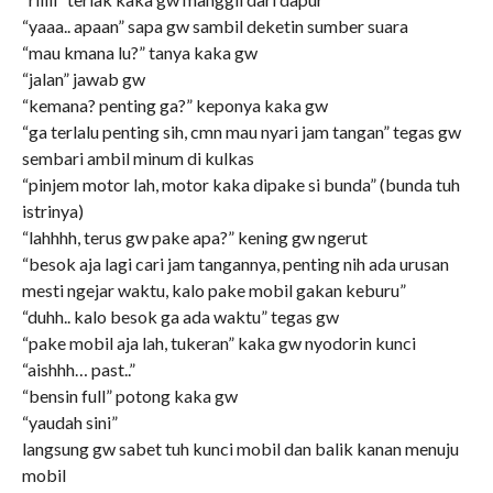
“yaaa.. apaan” sapa gw sambil deketin sumber suara
“mau kmana lu?” tanya kaka gw
“jalan” jawab gw
“kemana? penting ga?” keponya kaka gw
“ga terlalu penting sih, cmn mau nyari jam tangan” tegas gw
sembari ambil minum di kulkas
“pinjem motor lah, motor kaka dipake si bunda” (bunda tuh
istrinya)
“lahhhh, terus gw pake apa?” kening gw ngerut
“besok aja lagi cari jam tangannya, penting nih ada urusan
mesti ngejar waktu, kalo pake mobil gakan keburu”
“duhh.. kalo besok ga ada waktu” tegas gw
“pake mobil aja lah, tukeran” kaka gw nyodorin kunci
“aishhh… past..”
“bensin full” potong kaka gw
“yaudah sini”
langsung gw sabet tuh kunci mobil dan balik kanan menuju
mobil