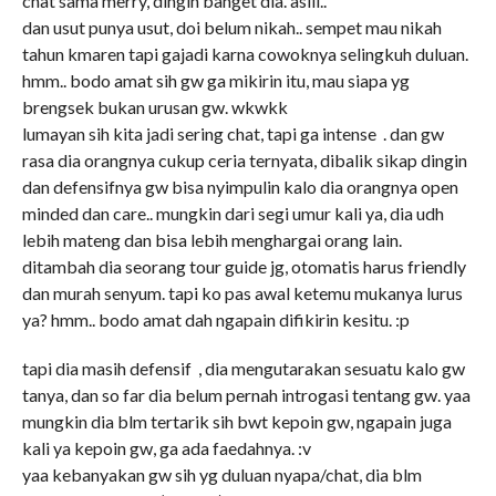
chat sama merry, dingin banget dia. aslii..
dan usut punya usut, doi belum nikah.. sempet mau nikah
tahun kmaren tapi gajadi karna cowoknya selingkuh duluan.
hmm.. bodo amat sih gw ga mikirin itu, mau siapa yg
brengsek bukan urusan gw. wkwkk
lumayan sih kita jadi sering chat, tapi ga intense . dan gw
rasa dia orangnya cukup ceria ternyata, dibalik sikap dingin
dan defensifnya gw bisa nyimpulin kalo dia orangnya open
minded dan care.. mungkin dari segi umur kali ya, dia udh
lebih mateng dan bisa lebih menghargai orang lain.
ditambah dia seorang tour guide jg, otomatis harus friendly
dan murah senyum. tapi ko pas awal ketemu mukanya lurus
ya? hmm.. bodo amat dah ngapain difikirin kesitu. :p
tapi dia masih defensif , dia mengutarakan sesuatu kalo gw
tanya, dan so far dia belum pernah introgasi tentang gw. yaa
mungkin dia blm tertarik sih bwt kepoin gw, ngapain juga
kali ya kepoin gw, ga ada faedahnya. :v
yaa kebanyakan gw sih yg duluan nyapa/chat, dia blm