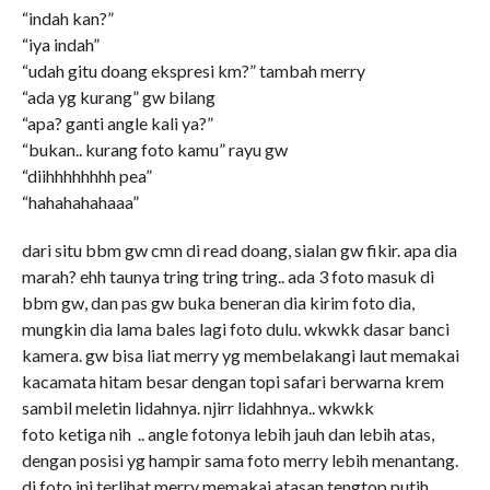
“indah kan?”
“iya indah”
“udah gitu doang ekspresi km?” tambah merry
“ada yg kurang” gw bilang
“apa? ganti angle kali ya?”
“bukan.. kurang foto kamu” rayu gw
“diihhhhhhhh pea”
“hahahahahaaa”
dari situ bbm gw cmn di read doang, sialan gw fikir. apa dia
marah? ehh taunya tring tring tring.. ada 3 foto masuk di
bbm gw, dan pas gw buka beneran dia kirim foto dia,
mungkin dia lama bales lagi foto dulu. wkwkk dasar banci
kamera. gw bisa liat merry yg membelakangi laut memakai
kacamata hitam besar dengan topi safari berwarna krem
sambil meletin lidahnya. njirr lidahhnya.. wkwkk
foto ketiga nih .. angle fotonya lebih jauh dan lebih atas,
dengan posisi yg hampir sama foto merry lebih menantang.
di foto ini terlihat merry memakai atasan tengtop putih