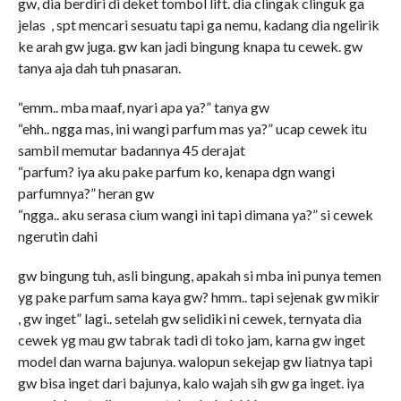
gw, dia berdiri di deket tombol lift. dia clingak clinguk ga
jelas , spt mencari sesuatu tapi ga nemu, kadang dia ngelirik
ke arah gw juga. gw kan jadi bingung knapa tu cewek. gw
tanya aja dah tuh pnasaran.
“emm.. mba maaf, nyari apa ya?” tanya gw
“ehh.. ngga mas, ini wangi parfum mas ya?” ucap cewek itu
sambil memutar badannya 45 derajat
“parfum? iya aku pake parfum ko, kenapa dgn wangi
parfumnya?” heran gw
“ngga.. aku serasa cium wangi ini tapi dimana ya?” si cewek
ngerutin dahi
gw bingung tuh, asli bingung, apakah si mba ini punya temen
yg pake parfum sama kaya gw? hmm.. tapi sejenak gw mikir
, gw inget” lagi.. setelah gw selidiki ni cewek, ternyata dia
cewek yg mau gw tabrak tadi di toko jam, karna gw inget
model dan warna bajunya. walopun sekejap gw liatnya tapi
gw bisa inget dari bajunya, kalo wajah sih gw ga inget. iya