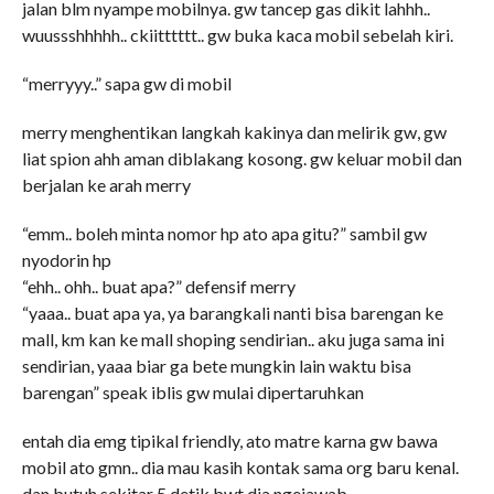
jalan blm nyampe mobilnya. gw tancep gas dikit lahhh..
wuussshhhhh.. ckiitttttt.. gw buka kaca mobil sebelah kiri.
“merryyy..” sapa gw di mobil
merry menghentikan langkah kakinya dan melirik gw, gw
liat spion ahh aman diblakang kosong. gw keluar mobil dan
berjalan ke arah merry
“emm.. boleh minta nomor hp ato apa gitu?” sambil gw
nyodorin hp
“ehh.. ohh.. buat apa?” defensif merry
“yaaa.. buat apa ya, ya barangkali nanti bisa barengan ke
mall, km kan ke mall shoping sendirian.. aku juga sama ini
sendirian, yaaa biar ga bete mungkin lain waktu bisa
barengan” speak iblis gw mulai dipertaruhkan
entah dia emg tipikal friendly, ato matre karna gw bawa
mobil ato gmn.. dia mau kasih kontak sama org baru kenal.
dan butuh sekitar 5 detik bwt dia ngejawab