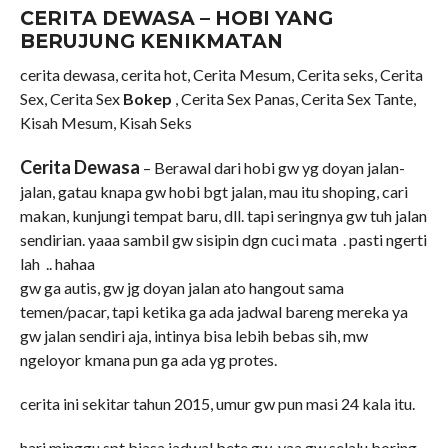
CERITA DEWASA – HOBI YANG
BERUJUNG KENIKMATAN
cerita dewasa, cerita hot, Cerita Mesum, Cerita seks, Cerita
Sex, Cerita Sex
Bokep
, Cerita Sex Panas, Cerita Sex Tante,
Kisah Mesum, Kisah Seks
Cerita Dewasa
– Berawal dari hobi gw yg doyan jalan-
jalan, gatau knapa gw hobi bgt jalan, mau itu shoping, cari
makan, kunjungi tempat baru, dll. tapi seringnya gw tuh jalan
sendirian. yaaa sambil gw sisipin dgn cuci mata . pasti ngerti
lah .. hahaa
gw ga autis, gw jg doyan jalan ato hangout sama
temen/pacar, tapi ketika ga ada jadwal bareng mereka ya
gw jalan sendiri aja, intinya bisa lebih bebas sih, mw
ngeloyor kmana pun ga ada yg protes.
cerita ini sekitar tahun 2015, umur gw pun masi 24 kala itu.
hari minggu spt biasa jadwal bete gw, yaa gw selalu boring