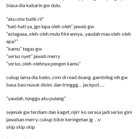
biasa dia kabarin gw dulu.
“aku otw balik ril”
“hati-hati ya, jgn lupa oleh-oleh” jawab gw
“astagaaa, oleh-oleh mulu fikirannya.. yaudah mau oleh-oleh
apa?”
“kamu” tegas gw
“serius nyet” jawab merry
“serius, oleh-olehnya pengen kamu”
cukup lama dia bales, cmn di read doang. gambling nih gw
basa basi nusuk disini. dan tringgg… jackpot….
“yaudah, tunggu aku pulang”
sejenak gw terdiam dan kaget, njirr ko serasa jadi serius gini
jawaban merry. cukup bikin keringetan jg . :v
skip skip skip