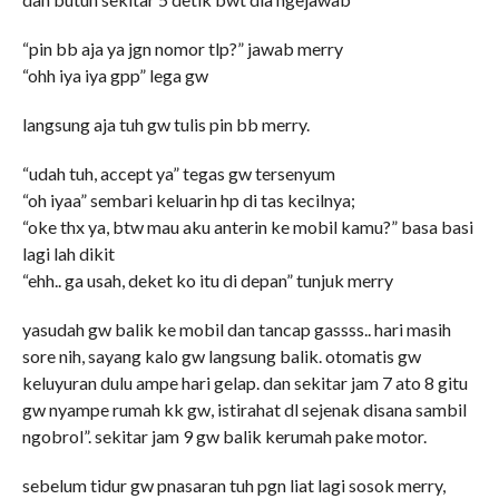
“pin bb aja ya jgn nomor tlp?” jawab merry
“ohh iya iya gpp” lega gw
langsung aja tuh gw tulis pin bb merry.
“udah tuh, accept ya” tegas gw tersenyum
“oh iyaa” sembari keluarin hp di tas kecilnya;
“oke thx ya, btw mau aku anterin ke mobil kamu?” basa basi
lagi lah dikit
“ehh.. ga usah, deket ko itu di depan” tunjuk merry
yasudah gw balik ke mobil dan tancap gassss.. hari masih
sore nih, sayang kalo gw langsung balik. otomatis gw
keluyuran dulu ampe hari gelap. dan sekitar jam 7 ato 8 gitu
gw nyampe rumah kk gw, istirahat dl sejenak disana sambil
ngobrol”. sekitar jam 9 gw balik kerumah pake motor.
sebelum tidur gw pnasaran tuh pgn liat lagi sosok merry,