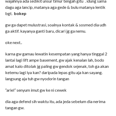
wajahnya ada sedikit unsur timur tengah gitu . idung sama
dagu aga lancip, matanya aga gede & bulu matanya lentik
bgt.
bokep
gw ga dapet mulustrasi, soalnya kontak & sosmed dia udh
ga aktif. kayanya ganti baru, dicari jg ga nemu.
oke next..
karna gw gamau lewatin kesempatan yang hanya tinggal 2
lantai lagi lift ampe basement, gw ajak kenalan lah, bodo
amat kalo ditolak jg paling gw gendok sejenak, toh ga akan
ketemu lagi iya kan? daripada lepas gitu aja kan sayang.
langsung aja tuh gw nyodorin tangan
“ariel” senyum imut gw ke ni cewek
dia aga defend sih waktu itu, ada jeda sebelum dia nerima
tangan gw.