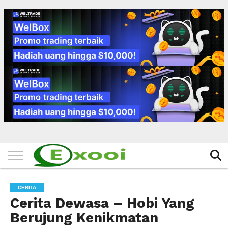
HOME
FILTER
BERITA
BIODATA
CERITA
CERPEN
EKSKLUSIF
FOTO
VIDEO
TIPS
MORE
CERITA
Cerita Dewasa – Hobi Yang
Berujung Kenikmatan