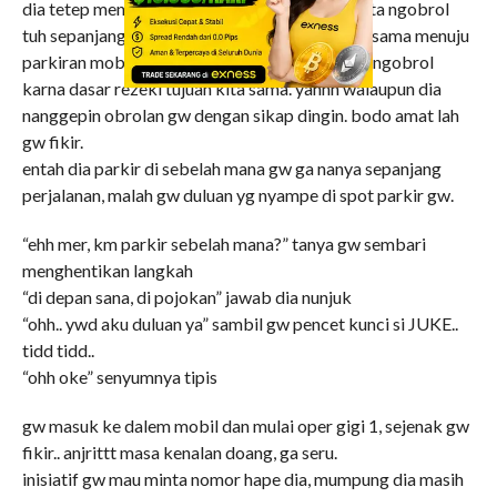
dia tetep menyanggah obrolan gw, akhirnya kita ngobrol
tuh sepanjang perjalanan, dan ternyata dia pun sama menuju
parkiran mobil, yaudah makin panjang tuh kita ngobrol
karna dasar rezeki tujuan kita sama. yahhh walaupun dia
nanggepin obrolan gw dengan sikap dingin. bodo amat lah
gw fikir.
entah dia parkir di sebelah mana gw ga nanya sepanjang
perjalanan, malah gw duluan yg nyampe di spot parkir gw.
“ehh mer, km parkir sebelah mana?” tanya gw sembari
menghentikan langkah
“di depan sana, di pojokan” jawab dia nunjuk
“ohh.. ywd aku duluan ya” sambil gw pencet kunci si JUKE..
tidd tidd..
“ohh oke” senyumnya tipis
gw masuk ke dalem mobil dan mulai oper gigi 1, sejenak gw
fikir.. anjrittt masa kenalan doang, ga seru.
inisiatif gw mau minta nomor hape dia, mumpung dia masih