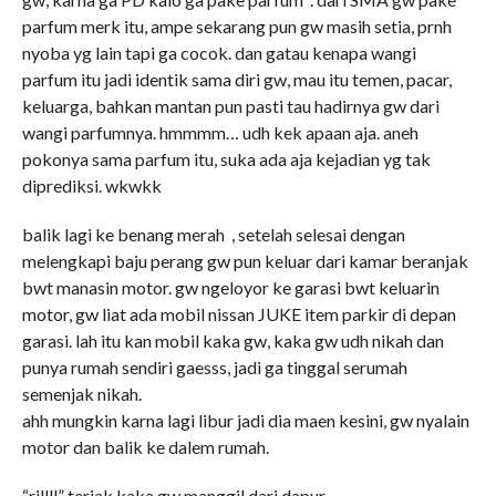
parfum merk itu, ampe sekarang pun gw masih setia, prnh
nyoba yg lain tapi ga cocok. dan gatau kenapa wangi
parfum itu jadi identik sama diri gw, mau itu temen, pacar,
keluarga, bahkan mantan pun pasti tau hadirnya gw dari
wangi parfumnya. hmmmm… udh kek apaan aja. aneh
pokonya sama parfum itu, suka ada aja kejadian yg tak
diprediksi. wkwkk
balik lagi ke benang merah , setelah selesai dengan
melengkapi baju perang gw pun keluar dari kamar beranjak
bwt manasin motor. gw ngeloyor ke garasi bwt keluarin
motor, gw liat ada mobil nissan JUKE item parkir di depan
garasi. lah itu kan mobil kaka gw, kaka gw udh nikah dan
punya rumah sendiri gaesss, jadi ga tinggal serumah
semenjak nikah.
ahh mungkin karna lagi libur jadi dia maen kesini, gw nyalain
motor dan balik ke dalem rumah.
“rillll” teriak kaka gw manggil dari dapur