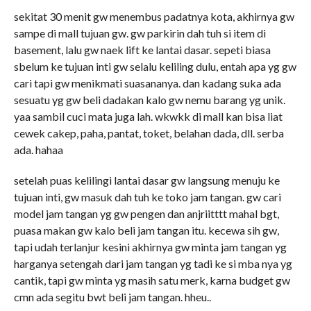
sekitat 30 menit gw menembus padatnya kota, akhirnya gw
sampe di mall tujuan gw. gw parkirin dah tuh si item di
basement, lalu gw naek lift ke lantai dasar. sepeti biasa
sbelum ke tujuan inti gw selalu keliling dulu, entah apa yg gw
cari tapi gw menikmati suasananya. dan kadang suka ada
sesuatu yg gw beli dadakan kalo gw nemu barang yg unik.
yaa sambil cuci mata juga lah. wkwkk di mall kan bisa liat
cewek cakep, paha, pantat, toket, belahan dada, dll. serba
ada. hahaa
setelah puas kelilingi lantai dasar gw langsung menuju ke
tujuan inti, gw masuk dah tuh ke toko jam tangan. gw cari
model jam tangan yg gw pengen dan anjriitttt mahal bgt,
puasa makan gw kalo beli jam tangan itu. kecewa sih gw,
tapi udah terlanjur kesini akhirnya gw minta jam tangan yg
harganya setengah dari jam tangan yg tadi ke si mba nya yg
cantik, tapi gw minta yg masih satu merk, karna budget gw
cmn ada segitu bwt beli jam tangan. hheu..