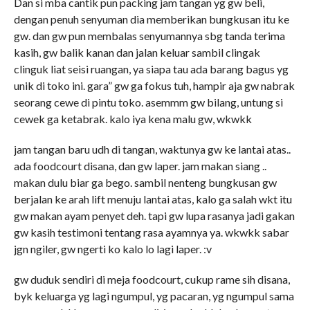
Dan si mba cantik pun packing jam tangan yg gw beli,
dengan penuh senyuman dia memberikan bungkusan itu ke
gw. dan gw pun membalas senyumannya sbg tanda terima
kasih, gw balik kanan dan jalan keluar sambil clingak
clinguk liat seisi ruangan, ya siapa tau ada barang bagus yg
unik di toko ini. gara” gw ga fokus tuh, hampir aja gw nabrak
seorang cewe di pintu toko. asemmm gw bilang, untung si
cewek ga ketabrak. kalo iya kena malu gw, wkwkk
jam tangan baru udh di tangan, waktunya gw ke lantai atas..
ada foodcourt disana, dan gw laper. jam makan siang ..
makan dulu biar ga bego. sambil nenteng bungkusan gw
berjalan ke arah lift menuju lantai atas, kalo ga salah wkt itu
gw makan ayam penyet deh. tapi gw lupa rasanya jadi gakan
gw kasih testimoni tentang rasa ayamnya ya. wkwkk sabar
jgn ngiler, gw ngerti ko kalo lo lagi laper. :v
gw duduk sendiri di meja foodcourt, cukup rame sih disana,
byk keluarga yg lagi ngumpul, yg pacaran, yg ngumpul sama