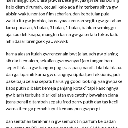
kalo diem dirumah, kecuali kalo ada film terbaru sih ya gw
abisin waktu nonton film seharian. dan kebetulan pula
waktu itu gw jomblo, karna yaaa umuran segitu gw ga tahan
lama pacaran, 6 bulan, 3 bulan, 1 bulan, bahkan seminggu
aja. tau deh knapa, mungkin karna gw ga terlalu fokus kali.
hihii dasar brengsek ya .. wkwkk
karna alasan itulah gw rencanain bwt jalan, udh gw planing
sih dari semalem, sekalian gw mw nyari jam tangan baru.
seperti biasa gw bangun pagi, sarapan, mandi.. bla bla blaaa.
dan ga lupa nih karna gw orangnya tipikal perfeksionis, jadi
pake baju celana sepatu harus yg good looking, yaa gw pake
kaos putih dibalut kemeja panjang kotak” tapi kancingnya
gw biarin terbuka biar keliatan eye catchy, bawahan clana
jeans pensil ditambah sepatu fred perry putih dan tas kecil
warna item ga pernah luput kemanapun gw pergi.
dan sentuhan terakhir sih gw semprotin parfum ke badan
gw, karna ga PD kalo ga pake parfum . dari SMA gw pake