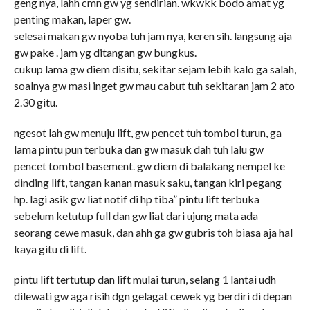
geng nya, lahh cmn gw yg sendirian. wkwkk bodo amat yg
penting makan, laper gw.
selesai makan gw nyoba tuh jam nya, keren sih. langsung aja
gw pake . jam yg ditangan gw bungkus.
cukup lama gw diem disitu, sekitar sejam lebih kalo ga salah,
soalnya gw masi inget gw mau cabut tuh sekitaran jam 2 ato
2.30 gitu.
ngesot lah gw menuju lift, gw pencet tuh tombol turun, ga
lama pintu pun terbuka dan gw masuk dah tuh lalu gw
pencet tombol basement. gw diem di balakang nempel ke
dinding lift, tangan kanan masuk saku, tangan kiri pegang
hp. lagi asik gw liat notif di hp tiba” pintu lift terbuka
sebelum ketutup full dan gw liat dari ujung mata ada
seorang cewe masuk, dan ahh ga gw gubris toh biasa aja hal
kaya gitu di lift.
pintu lift tertutup dan lift mulai turun, selang 1 lantai udh
dilewati gw aga risih dgn gelagat cewek yg berdiri di depan