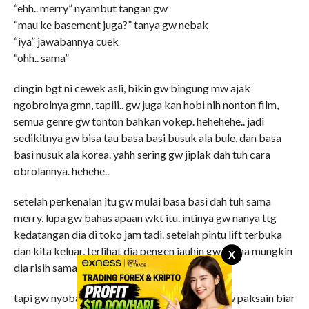
“ehh.. merry” nyambut tangan gw
“mau ke basement juga?” tanya gw nebak
“iya” jawabannya cuek
“ohh.. sama”
dingin bgt ni cewek asli, bikin gw bingung mw ajak
ngobrolnya gmn, tapiii.. gw juga kan hobi nih nonton film,
semua genre gw tonton bahkan vokep. hehehehe.. jadi
sedikitnya gw bisa tau basa basi busuk ala bule, dan basa
basi nusuk ala korea. yahh sering gw jiplak dah tuh cara
obrolannya. hehehe..
setelah perkenalan itu gw mulai basa basi dah tuh sama
merry, lupa gw bahas apaan wkt itu. intinya gw nanya ttg
kedatangan dia di toko jam tadi. setelah pintu lift terbuka
dan kita keluar, terlihat dia pengen jauhin gw karna mungkin
X
dia risih sama org baru kenal.
tapi gw nyoba cari pembahasan lain wkt itu, gw paksain biar