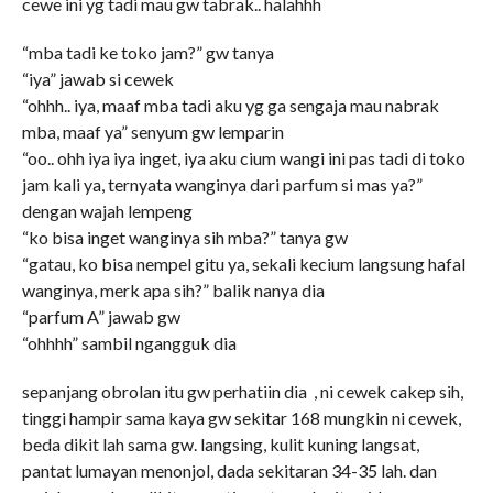
cewe ini yg tadi mau gw tabrak.. halahhh
“mba tadi ke toko jam?” gw tanya
“iya” jawab si cewek
“ohhh.. iya, maaf mba tadi aku yg ga sengaja mau nabrak
mba, maaf ya” senyum gw lemparin
“oo.. ohh iya iya inget, iya aku cium wangi ini pas tadi di toko
jam kali ya, ternyata wanginya dari parfum si mas ya?”
dengan wajah lempeng
“ko bisa inget wanginya sih mba?” tanya gw
“gatau, ko bisa nempel gitu ya, sekali kecium langsung hafal
wanginya, merk apa sih?” balik nanya dia
“parfum A” jawab gw
“ohhhh” sambil ngangguk dia
sepanjang obrolan itu gw perhatiin dia , ni cewek cakep sih,
tinggi hampir sama kaya gw sekitar 168 mungkin ni cewek,
beda dikit lah sama gw. langsing, kulit kuning langsat,
pantat lumayan menonjol, dada sekitaran 34-35 lah. dan