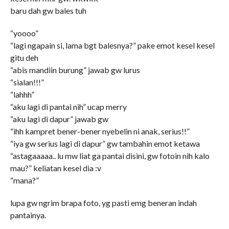
baru dah gw bales tuh
“yoooo”
“lagi ngapain si, lama bgt balesnya?” pake emot kesel kesel
gitu deh
“abis mandiin burung” jawab gw lurus
“sialan!!!”
“lahhh”
“aku lagi di pantai nih” ucap merry
“aku lagi di dapur” jawab gw
“ihh kampret bener-bener nyebelin ni anak, serius!!”
“iya gw serius lagi di dapur” gw tambahin emot ketawa
“astagaaaaa.. lu mw liat ga pantai disini, gw fotoin nih kalo
mau?” keliatan kesel dia :v
“mana?”
lupa gw ngrim brapa foto, yg pasti emg beneran indah
pantainya.