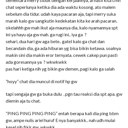
sementara merry sibuk dengan kerjaannya, al hasil kita cmn
chat seperlunya ketika dia ada waktu kosong. ato malem
sebelum dia tidur. udah kaya pacaran aja, tapi merry suka
marah kalo gw sangkutin kedekatan kita ke arah pacaran.
okelahhh gw mah ikut aja maunya dia, kalo nyamannya spt
ini ya hayu aja gw mah. ga rugi ini.. iya ga ?
sehari, dua hari gw aga bete.. gatel kalo ga chat dan
becandain dia, ga ada hiburan yg bisa bikin ketawa. soalnya
makin sini dia makin eror ternyata. cewek cakep pun pasti
ada goresannya ya ? wkwkwkk
pas hari ketiga nih yg bikin gw demen, pagi kalo ga salah
“hoyy” chat dia muncul di notif hp gw
tapi sengaja gw ga buka dulu , pgn tau reaksi dia spt apa. gw
diemin aja tu chat.
“PING PING PING PING” entah berapa kali dia ping bbm
gw, ampe nulis ariel huruf E nya banyakkk.. nah udh mulai
kesel nih fikir gw. wkwkk