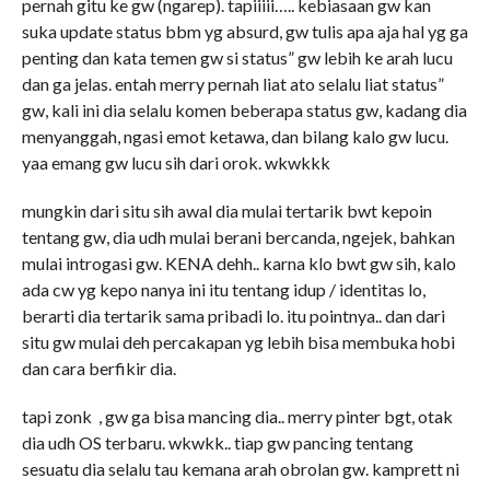
pernah gitu ke gw (ngarep). tapiiiii….. kebiasaan gw kan
suka update status bbm yg absurd, gw tulis apa aja hal yg ga
penting dan kata temen gw si status” gw lebih ke arah lucu
dan ga jelas. entah merry pernah liat ato selalu liat status”
gw, kali ini dia selalu komen beberapa status gw, kadang dia
menyanggah, ngasi emot ketawa, dan bilang kalo gw lucu.
yaa emang gw lucu sih dari orok. wkwkkk
mungkin dari situ sih awal dia mulai tertarik bwt kepoin
tentang gw, dia udh mulai berani bercanda, ngejek, bahkan
mulai introgasi gw. KENA dehh.. karna klo bwt gw sih, kalo
ada cw yg kepo nanya ini itu tentang idup / identitas lo,
berarti dia tertarik sama pribadi lo. itu pointnya.. dan dari
situ gw mulai deh percakapan yg lebih bisa membuka hobi
dan cara berfikir dia.
tapi zonk , gw ga bisa mancing dia.. merry pinter bgt, otak
dia udh OS terbaru. wkwkk.. tiap gw pancing tentang
sesuatu dia selalu tau kemana arah obrolan gw. kamprett ni