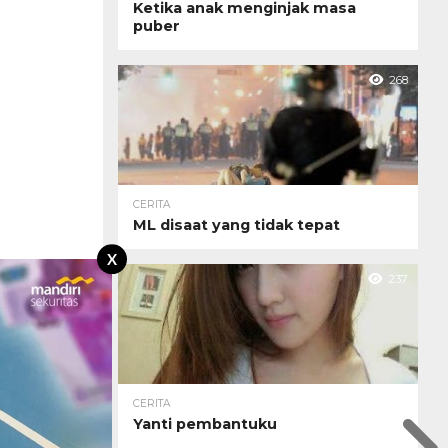
Ketika anak menginjak masa
puber
268
CERITA
ML disaat yang tidak tepat
X
237
CERITA
Yanti pembantuku