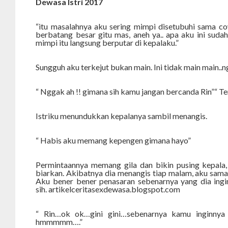
Dewasa Istri 2017
“itu masalahnya aku sering mimpi disetubuhi sama 
berbatang besar gitu mas, aneh ya.. apa aku ini sudah 
mimpi itu langsung berputar di kepalaku.”
Sungguh aku terkejut bukan main. Ini tidak main main..n
“ Nggak ah !! gimana sih kamu jangan bercanda Rin”“ T
Istriku menundukkan kepalanya sambil menangis.
“ Habis aku memang kepengen gimana hayo”
Permintaannya memang gila dan bikin pusing kepala,
biarkan. Akibatnya dia menangis tiap malam, aku sama s
Aku bener bener penasaran sebenarnya yang dia ingi
sih.
artikelceritasexdewasa.blogspot.com
“ Rin…ok ok…gini gini…sebenarnya kamu inginnya
hmmmmm….”