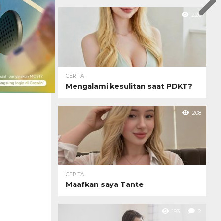
226
CERITA
Mengalami kesulitan saat PDKT?
208
CERITA
Maafkan saya Tante
193
2