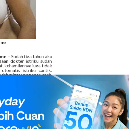
ome
ome –
Sudah tiga tahun aku
saan dokter istriku sudah
t, kehamilannya juga tidak
tomatis istriku cantik,
udah minta yang aneh aneh,
ndiri di pohonnya” what !!
t, tentu saja memakai tali
in aku terperanjat bingung
i kamar tiba tiba istriku
eh mas tapi takut ngomong