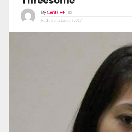
Threesome
By
Cerita ++
Posted on
5 Januari 2017