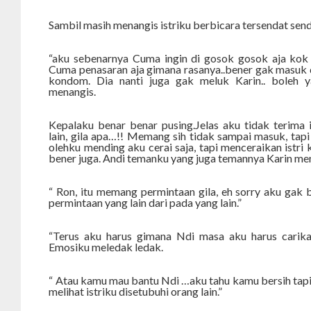
Sambil masih menangis istriku berbicara tersendat sen
“aku sebenarnya Cuma ingin di gosok gosok aja kok
Cuma penasaran aja gimana rasanya..bener gak masuk d
kondom. Dia nanti juga gak meluk Karin.. boleh y
menangis.
Kepalaku benar benar pusing.Jelas aku tidak terima is
lain, gila apa…!! Memang sih tidak sampai masuk, tapi 
olehku mending aku cerai saja, tapi menceraikan istri k
bener juga. Andi temanku yang juga temannya Karin men
“ Ron, itu memang permintaan gila, eh sorry aku gak bi
permintaan yang lain dari pada yang lain.”
“Terus aku harus gimana Ndi masa aku harus carikan
Emosiku meledak ledak.
“ Atau kamu mau bantu Ndi …aku tahu kamu bersih tapi 
melihat istriku disetubuhi orang lain.”