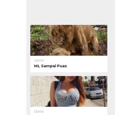
348
CERITA
ML Sampai Puas
298
CERITA