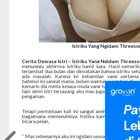
Istriku Yang Ngidam Threes
Cerita Dewasa Istri – Istriku Yang Ngidam Threes
menunggu akhirnya istriku hamil juga. Hasil pemerik
terlambat dua bulan, dan dinyatakan bahwa istriku seha
ada masalah. Karena ini kehamilan yang pertama o
bahenol ini sangat manja, belum waktunya ngidam dia s
kemarin dia minta kelapa muda yang harus aku ambil se
tapi demi istri tersayang aku mau juga belajar memanja
pengaman.
Tetapi permintaan kali ini sangat aneh sekali dan bik
bagaimana memenuhinya. Ketika kami asyik tiduran d
bicara pelan,
“ Mas sebenarnya aku ini ngidam sesuatu yang agak an