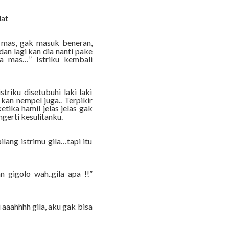
dat
 mas, gak masuk beneran,
an lagi kan dia nanti pake
a mas…” Istriku kembali
triku disetubuhi laki laki
kan nempel juga.. Terpikir
etika hamil jelas jelas gak
gerti kesulitanku.
lang istrimu gila…tapi itu
 gigolo wah..gila apa !!”
aaahhhh gila, aku gak bisa