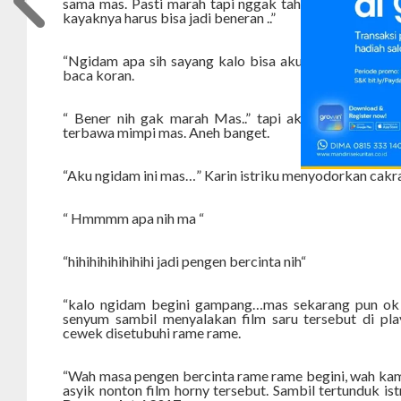
sama mas. Pasti marah tapi nggak tahu aku pusing ban
kayaknya harus bisa jadi beneran ..”
“Ngidam apa sih sayang kalo bisa aku cari ya tentulah
baca koran.
“ Bener nih gak marah Mas..” tapi aku sebenarnya 
terbawa mimpi mas. Aneh banget.
“Aku ngidam ini mas…” Karin istriku menyodorkan cakr
“ Hmmmm apa nih ma “
“hihihihihihihihi jadi pengen bercinta nih“
“kalo ngidam begini gampang…mas sekarang pun ok 
senyum sambil menyalakan film saru tersebut di pla
cewek disetubuhi rame rame.
“Wah masa pengen bercinta rame rame begini, wah kamu
asyik nonton film horny tersebut. Sambil tertunduk is