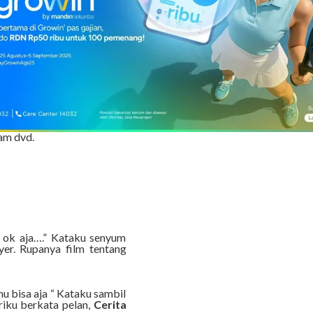
get, ngidam yang satu ini
 aku cari..” Kataku sambil
gak mau tapi entah sampe
am dvd.
ok aja….” Kataku senyum
yer. Rupanya film tentang
 bisa aja “ Kataku sambil
triku berkata pelan,
Cerita