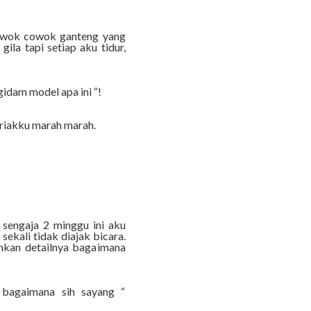
cowok cowok ganteng yang
gila tapi setiap aku tidur,
gidam model apa ini “!
eriakku marah marah.
 sengaja 2 minggu ini aku
ekali tidak diajak bicara.
nkan detailnya bagaimana
 bagaimana sih sayang “