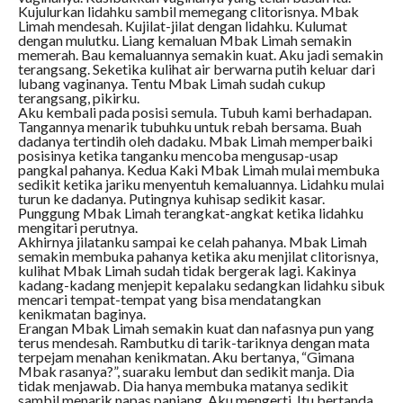
Kujulurkan lidahku sambil memegang clitorisnya. Mbak
Limah mendesah. Kujilat-jilat dengan lidahku. Kulumat
dengan mulutku. Liang kemaluan Mbak Limah semakin
memerah. Bau kemaluannya semakin kuat. Aku jadi semakin
terangsang. Seketika kulihat air berwarna putih keluar dari
lubang vaginanya. Tentu Mbak Limah sudah cukup
terangsang, pikirku.
Aku kembali pada posisi semula. Tubuh kami berhadapan.
Tangannya menarik tubuhku untuk rebah bersama. Buah
dadanya tertindih oleh dadaku. Mbak Limah memperbaiki
posisinya ketika tanganku mencoba mengusap-usap
pangkal pahanya. Kedua Kaki Mbak Limah mulai membuka
sedikit ketika jariku menyentuh kemaluannya. Lidahku mulai
turun ke dadanya. Putingnya kuhisap sedikit kasar.
Punggung Mbak Limah terangkat-angkat ketika lidahku
mengitari perutnya.
Akhirnya jilatanku sampai ke celah pahanya. Mbak Limah
semakin membuka pahanya ketika aku menjilat clitorisnya,
kulihat Mbak Limah sudah tidak bergerak lagi. Kakinya
kadang-kadang menjepit kepalaku sedangkan lidahku sibuk
mencari tempat-tempat yang bisa mendatangkan
kenikmatan baginya.
Erangan Mbak Limah semakin kuat dan nafasnya pun yang
terus mendesah. Rambutku di tarik-tariknya dengan mata
terpejam menahan kenikmatan. Aku bertanya, “Gimana
Mbak rasanya?”, suaraku lembut dan sedikit manja. Dia
tidak menjawab. Dia hanya membuka matanya sedikit
sambil menarik napas panjang. Aku mengerti. Itu bertanda