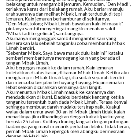
belakang untuk mengambil jemuran. Kemudian, “Den Mad!”,
teriaknya keras dari belakang rumah. Aku berlari menuju
arah suaranya dan melihat Mbak Limah terduduk di tepi
jemuran. Kain jemuran berhamburan di sekitarnya.
“Den Mad, tolong Mbak Limah bawakan kain ini masuk”,
pintanya sambil menyeringai mungkin menahan sakit.
“Mbak tadi tergelincir”, sambungnya.
Aku hanya mengangguk sambil mengambil kain yang
berserakan lalu sebelah tanganku coba membantu Mbak
Limah berdiri.
“Sebentar Mbak. Saya bawa masuk dulu kain ini”, kataku
sembari membantunya memegang kain yang berada di
tangan Mbak Limah.
Aku bergegas masuk ke dalam rumah. Kain jemuran
kuletakkan di atas kasur, di kamar Mbak Limah. Ketika aku
menghampiri Mbak Limah lagi, dia sudah separuh berdiri
dan mencoba berjalan terhuyung-huyung. Hujan semakin
lebat seakan dicurahkan semuanya dari langit.
Aku menuntun Mbak Limah masuk ke kamarnya dan
mendudukkan di kursi. Dadaku berdetak kencang ketika
tanganku tersentuh buah dada Mbak Limah. Terasa kenyal
sehingga membuat darah mudaku tersirap naik. Kuakui
walau dalam umur awal 30-an ini Mbak Limah tidak kalah
menariknya jika dibandingkan dengan kakak iparku yang
berusia 25 tahun. Kulitnya kuning langsat dengan potongan
badannya yang masih menarik perhatian lelaki. Tidak heran,
pernah Mbak Limah kepergok oleh abangku bermesraan
dengan laki-laki lain.