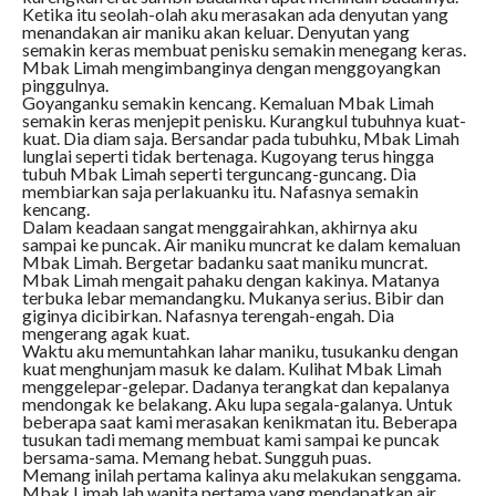
Ketika itu seolah-olah aku merasakan ada denyutan yang
menandakan air maniku akan keluar. Denyutan yang
semakin keras membuat penisku semakin menegang keras.
Mbak Limah mengimbanginya dengan menggoyangkan
pinggulnya.
Goyanganku semakin kencang. Kemaluan Mbak Limah
semakin keras menjepit penisku. Kurangkul tubuhnya kuat-
kuat. Dia diam saja. Bersandar pada tubuhku, Mbak Limah
lunglai seperti tidak bertenaga. Kugoyang terus hingga
tubuh Mbak Limah seperti terguncang-guncang. Dia
membiarkan saja perlakuanku itu. Nafasnya semakin
kencang.
Dalam keadaan sangat menggairahkan, akhirnya aku
sampai ke puncak. Air maniku muncrat ke dalam kemaluan
Mbak Limah. Bergetar badanku saat maniku muncrat.
Mbak Limah mengait pahaku dengan kakinya. Matanya
terbuka lebar memandangku. Mukanya serius. Bibir dan
giginya dicibirkan. Nafasnya terengah-engah. Dia
mengerang agak kuat.
Waktu aku memuntahkan lahar maniku, tusukanku dengan
kuat menghunjam masuk ke dalam. Kulihat Mbak Limah
menggelepar-gelepar. Dadanya terangkat dan kepalanya
mendongak ke belakang. Aku lupa segala-galanya. Untuk
beberapa saat kami merasakan kenikmatan itu. Beberapa
tusukan tadi memang membuat kami sampai ke puncak
bersama-sama. Memang hebat. Sungguh puas.
Memang inilah pertama kalinya aku melakukan senggama.
Mbak Limah lah wanita pertama yang mendapatkan air