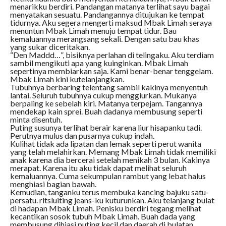
menarikku berdiri. Pandangan matanya terlihat sayu bagai
menyatakan sesuatu. Pandangannya ditujukan ke tempat
tidurnya. Aku segera mengerti maksud Mbak Limah seraya
menuntun Mbak Limah menuju tempat tidur. Bau
kemaluannya merangsang sekali. Dengan satu bau khas
yang sukar diceritakan.
“Den Maddd…”, bisiknya perlahan di telingaku. Aku terdiam
sambil mengikuti apa yang kuinginkan. Mbak Limah
sepertinya membiarkan saja. Kami benar-benar tenggelam.
Mbak Limah kini kutelanjangkan.
Tubuhnya berbaring telentang sambil kakinya menyentuh
lantai. Seluruh tubuhnya cukup menggiurkan. Mukanya
berpaling ke sebelah kiri. Matanya terpejam. Tangannya
mendekap kain sprei. Buah dadanya membusung seperti
minta disentuh.
Puting susunya terlihat berair karena liur hisapanku tadi.
Perutnya mulus dan pusarnya cukup indah.
Kulihat tidak ada lipatan dan lemak seperti perut wanita
yang telah melahirkan. Memang Mbak Limah tidak memiliki
anak karena dia bercerai setelah menikah 3 bulan. Kakinya
merapat. Karena itu aku tidak dapat melihat seluruh
kemaluannya. Cuma sekumpulan rambut yang lebat halus
menghiasi bagian bawah.
Kemudian, tanganku terus membuka kancing bajuku satu-
persatu. ritsluiting jeans-ku kuturunkan. Aku telanjang bulat
di hadapan Mbak Limah. Penisku berdiri tegang melihat
kecantikan sosok tubuh Mbak Limah. Buah dada yang
membusung dihiasi puting kecil dan daerah di bulatan