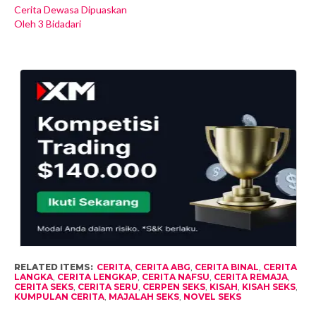
Cerita Dewasa Dipuaskan
Oleh 3 Bidadari
RELATED ITEMS:
CERITA
,
CERITA ABG
,
CERITA BINAL
,
CERITA
LANGKA
,
CERITA LENGKAP
,
CERITA NAFSU
,
CERITA REMAJA
,
CERITA SEKS
,
CERITA SERU
,
CERPEN SEKS
,
KISAH
,
KISAH SEKS
,
KUMPULAN CERITA
,
MAJALAH SEKS
,
NOVEL SEKS