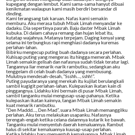
kupegang dengan lembut. Kami sama-sama hanyut dibuai
kenikmatan walaupun kami masih berdiri bersandar di
dinding.
Kami terangsang tak karuan. Nafas kami semakin
memburu. Aku merasa tubuh Mbak Limah menyandar ke
dadaku. Dia sepertinya pasrah. Baju daster Mbak Limah
kubuka. Di dalam cahaya remang dan hujan lebat itu,
kutatap wajahnya. Matanya terpejam. Daging kenyal yang
selama ini terbungkus rapi menghiasi dadanya kuremas
perlahan-lahan.
Bibirku mengecup puting buah dadanya secara perlahan.
Kuhisap puting yang mengeras itu hingga memerah. Mbak
Limah semakin gelisah dan nafasnya sudah tidak teratur lagi.
Tangannya liar menarik-narik rambutku, sedangkan aku
tenggelam di celah buah dadanya yang membusung.
Mulutnya mendesah-desah, “Ssshh…, sshh!”.
Puting payudaranya yang merekah itu kujilat berulangkali
sambil kugigit perlahan-lahan. Kulepaskan ikatan kain di
pinggangnya. Lidahku kini bermain di pusar Mbak Limah,
sambil tanganku mulai mengusap-usap pahanya. Ketika
kulepaskan ikatan kainnya, tangan Mbak Limah semakin
kuat menarik rambutku.
“Den Maddd…, Den Mad”, suara Mbak Limah memanggilku
perlahan. Aku terus melakukan usapanku. Nafasnya
terengah-engah ketika celana dalamnya kutarik ke bawah.
Tanganku mulai menyentuh daerah kemaluannya. Rambut
halus di sekitar kemaluannya kuusap-usap perlahan.
Ketika lidahku baru menyentuh kemaluannya, Mbak Limah