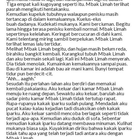
Tiga empat kali kugoyang seperti itu. Mbak Limah terlihat
pasrah mengikuti hentakanku.
Kemudian kupeluk tubuhnya walaupun penisku masih
tertancap di dalam kemaluannya. Kuelus-elus
buah dadanya. Kudekati mukanya. Kami berciuman. Begitu
lama hingga terasa penisku kembali normal. Mbak Limah
sepertinya kelelahan. Keringat bercucuran di dahi kami.
Kami telentang miring sambil berpelukan. Mbak Limah
terlihat lemas lalu tertidur.
Melihat Mbak Limah begitu, dan hujan masih belum reda,
birahiku bangkit kembali. Kurangkul tubuh Mbak Limah
dan aku bermain sekali lagi. Kali ini Mbak Limah menyerah.
Dia tidak menolak. Kumainkan kemaluannya sampai puas.
Bau di kamar ini adalah bau air mani kami. Bunyi tempat
tidur pun berdecit-cit.
“Ahh… aaghh.”
Sesudah itu perlahan-lahan aku berdiri dan memakai
kembali pakaianku. Aku keluar dari kamar Mbak Limah
menuju ke ruang depan. Sewaktu aku keluar, barulah aku
sadar pintu kamar Mbak Limah tidak tertutup rapat.
Rupa-rupanya kakak iparku sudah pulang. Mendadak aku
pucat kalau-kalau kejadian tadi disaksikan oleh kakak
iparku. Aku keluar sambil mencoba berlagak seperti tidak
terjadi apa-apa. Kemudian aku duduk di sofa. Sebentar
kemudian kakak iparku datang membawa minuman. Kulihat
mukanya biasa saja. Kuyakinkan diriku bahwa kakak iparku
tidak tahu apa yang telah terjadi tadi antara aku dengan
Mbak Limah.