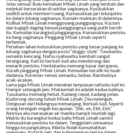
Jelas semua! Bulu kemaluan Mbak Limah yang lembab dan
melekat berserakan di sekitar vaginanya. Kusibakkan
sedikit untuk memberi ruang. Kumasukkan jari telunjukku
ke dalam lubang vaginanya. Kumain-mainkan di dalamnya.
Kulihat Mbak Limah menggoyang punggungnya. Kucium
dan kugigit daging kenyal punggungnya yang putih bersih
itu. Kemudan kurangkul pinggangnya. Kumasukkan penisku
ke liang vaginanya. Pinggang Mbak Limah seperti
terhentak.
Perlahan-lahan kutusukkan penisku yang besar panjang ke
lubang vaginanya dengan posisi “doggy-style”. Tusukanku
semakin kencang. Nafsu syahwatku kembali sangat
terangsang. Kali ini berkali-kali aku mendorong dan
menarik penisku. Hentakanku memang kasar dan ganas.
Kuraih pinggang Mbak Limah. Kemudian beralih ke buah
dadanya. Kuremas-remas semauku, bebas. Rambutnya
acak-acakan.
Lama juga Mbak Limah menahan lampiasan nafsuku kali ini.
Hampir setengah jam. Maklumlah ini adalah kedua kalinya.
Tusukanku memang hebat. Kadang cepat, kadang pelan.
Kudorong-dorong tubuh Mbak Limah. Dia melenguh.
Dengusan dari hidungnya memanjang. Berkali-kali. Seperti
orang terengah-engah kecapaian. “Ehh.. ek, Ekh, Ekh.”
Akirnya aku merasakan air maniku hampir muntah lagi.
Waktu itu kurangkul kedua bahu Mbak Limah sambil
menusukkan penisku ke dalam. Tenggelam semuanya
hingga ke pangkalnya. Waktu itulah kumuntahkan
spermaku. Kutarik lagi, dan kuhunjamkan lagi ke dalam.