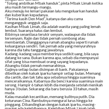
“Tolong ambilkan Mbak handuk”, pinta Mbak Limah ketika
aku masih termangu-mangu.
Aku menuju ke lemari pakaian lalu mengeluarkan handuk
dan kuberikan kepadanya.
“Terima kasih Den Mad”, katanya dan aku cuma
mengangguk-angguk saja.
Kasihan Mbak Limah, dia adalah wanita yang paling lemah
lembut. Suaranya halus dan lembut.
Bibirnya senantiasa terukir senyum, walaupun dia tidak
tersenyum. Rajin dan tidak pernah sombong atau
membantah. Dianggapnya rumah abangku seperti rumah
keluarganya sendiri. Tak pernah ada yang menyuruhnya
karena dia tahu tanggung jawabnya.
Kadang-kadang saya memberinya sedikit uang, bila saya
datang ke sana. Bukan karena apa, sebab dia mempunyai
sifat yang bisa membuat orang sayang kepadanya.
Abangku tidak pernah memarahinya.
Gajinya setiap bulan disimpan di bank. Pakaiannya
dibelikan oleh kakak iparku hampir setiap bulan. Memang
dia cantik, dan tak tahu apa sebabnya hingga suaminya
menceraikannya. Kabarnya dia benci karena suaminya main
serong. Hampir 6 tahun lebih dia menjanda setelah menikah
hanya 3 bulan. Sekarang dia baru berusia 33 tahun, masih
muda.
Kalau masalah kecantikan, memang kulitnya putih. Dia
keturunan Cina. Rambutnya mengurai lurus hingga ke
pinggang. Dibandingkan dengan kakak iparku, masing-
masing ada kelebihannya. Kelebihan Mbak Limah ialah