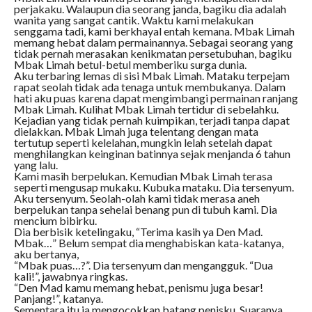
perjakaku. Walaupun dia seorang janda, bagiku dia adalah
wanita yang sangat cantik. Waktu kami melakukan
senggama tadi, kami berkhayal entah kemana. Mbak Limah
memang hebat dalam permainannya. Sebagai seorang yang
tidak pernah merasakan kenikmatan persetubuhan, bagiku
Mbak Limah betul-betul memberiku surga dunia.
Aku terbaring lemas di sisi Mbak Limah. Mataku terpejam
rapat seolah tidak ada tenaga untuk membukanya. Dalam
hati aku puas karena dapat mengimbangi permainan ranjang
Mbak Limah. Kulihat Mbak Limah tertidur di sebelahku.
Kejadian yang tidak pernah kuimpikan, terjadi tanpa dapat
dielakkan. Mbak Limah juga telentang dengan mata
tertutup seperti kelelahan, mungkin lelah setelah dapat
menghilangkan keinginan batinnya sejak menjanda 6 tahun
yang lalu.
Kami masih berpelukan. Kemudian Mbak Limah terasa
seperti mengusap mukaku. Kubuka mataku. Dia tersenyum.
Aku tersenyum. Seolah-olah kami tidak merasa aneh
berpelukan tanpa sehelai benang pun di tubuh kami. Dia
mencium bibirku.
Dia berbisik ketelingaku, “Terima kasih ya Den Mad.
Mbak…” Belum sempat dia menghabiskan kata-katanya,
aku bertanya,
“Mbak puas…?”. Dia tersenyum dan mengangguk. “Dua
kali!”, jawabnya ringkas.
“Den Mad kamu memang hebat, penismu juga besar!
Panjang!”, katanya.
Sementara itu ia mengocokkan batang penisku. Suaranya