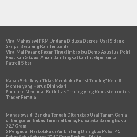
Viral Mahasiswi FKM Undana Diduga Depresi Usai Sidang
Skripsi Berulang Kali Tertunda
Viral Mal Pasang Pagar Tinggi Imbas Isu Demo Agustus, Polri
Pastikan Situasi Aman dan Tingkatkan Intelijen serta
Patroli Siber
Kapan Sebaiknya Tidak Membuka Posisi Trading? Kenali
Momen yang Harus Dihindari
Panduan Membuat Rutinitas Trading yang Konsisten untuk
Trader Pemula
Mahasiswa di Bangka Tengah Ditangkap Usai Tanam Ganja
di Bangunan Bekas Terminal Lama, Polisi Sita Barang Bukti
72,7 Gram
2 Pengedar Narkotika di Air Lintang Diringkus Polisi, 45
Paket Sabu Seberat 20,47 Gram Berhasil Disita