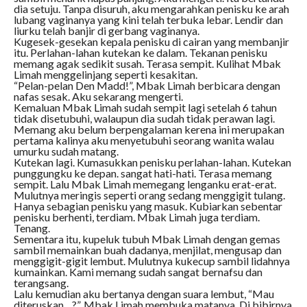
dia setuju. Tanpa disuruh, aku mengarahkan penisku ke arah
lubang vaginanya yang kini telah terbuka lebar. Lendir dan
liurku telah banjir di gerbang vaginanya.
Kugesek-gesekan kepala penisku di cairan yang membanjir
itu. Perlahan-lahan kutekan ke dalam. Tekanan penisku
memang agak sedikit susah. Terasa sempit. Kulihat Mbak
Limah menggelinjang seperti kesakitan.
“Pelan-pelan Den Madd!”, Mbak Limah berbicara dengan
nafas sesak. Aku sekarang mengerti.
Kemaluan Mbak Limah sudah sempit lagi setelah 6 tahun
tidak disetubuhi, walaupun dia sudah tidak perawan lagi.
Memang aku belum berpengalaman kerena ini merupakan
pertama kalinya aku menyetubuhi seorang wanita walau
umurku sudah matang.
Kutekan lagi. Kumasukkan penisku perlahan-lahan. Kutekan
punggungku ke depan. sangat hati-hati. Terasa memang
sempit. Lalu Mbak Limah memegang lenganku erat-erat.
Mulutnya meringis seperti orang sedang menggigit tulang.
Hanya sebagian penisku yang masuk. Kubiarkan sebentar
penisku berhenti, terdiam. Mbak Limah juga terdiam.
Tenang.
Sementara itu, kupeluk tubuh Mbak Limah dengan gemas
sambil memainkan buah dadanya, menjilat, mengusap dan
menggigit-gigit lembut. Mulutnya kukecup sambil lidahnya
kumainkan. Kami memang sudah sangat bernafsu dan
terangsang.
Lalu kemudian aku bertanya dengan suara lembut, “Mau
diteruskan…?”. Mbak Limah membuka matanya. Di bibirnya