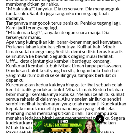
membangkitkan gairahku.
“Mbak suka?”, tanyaku. Dia tersenyum. Dia mengangguk
tanda suka. Saat itu juga tanganku memegang buah
dadanya.
Tangannya mengocok terus penisku. Penisku tegang lagi.
Kami jadi terangsang lagi.
“Mbak mau lagi?”, tanyaku dengan suara manja. Dia
tersenyum manis.
Apa yang kuimpikan kini benar-benar menjadi kenyataan.
Perlahan-lahan kubuka selimutnya. Kulihat kaki Mbak
Limah sudah mengejang. Sedikit demi sedikit terus kutarik
selimutnya ke bawah. Segunduk daging mulai terlihat.
Ufff…, detak jantungku kembali berdegup kencang.
Kunikmati kembali tubuh Mbak Limah tanpa perlawanan.
Gundukan bukit kecil yang bersih, dengan bulu-bulu tipis
yang mulai tumbuh di sekelilingnya, tampak berkilat di
depanku.
Kurentangkan kedua kakinya hingga terlihat sebuah celah
kecil di balik gundukan bukit Mbak Limah. Kedua belahan
bibir mungil kemaluannya kubuka. Melalui celah itu kulihat
semua rahasia di dalamnya. Aku menelan air liurku sendiri
sambil melihat kenikmatan yang telah menanti. Kudekatkan
kepalaku untuk meneliti pemandangan yang lebih jelas.
Memang indah membangkitkan birahi. Tak mampu aku
menahan ledakan birahi yang menghambat nafasku. Segera
X
kudekatkan mulutku sambil mengecup bibir kemaluan
Mbak Limah dengan bibir dan lidahku.
Rakus sekali lidahku menjilati setiap bagian kemaluan