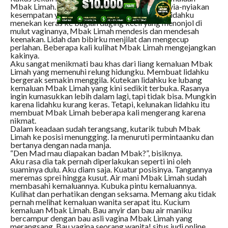
Mbak Limah. Terasa seperti tak ingin aku menyia-nyiakan
kesempatan yang dihidangkannya. Setiap kali lidahku
menekan keras ke bagian daging kecil yang menonjol di
mulut vaginanya, Mbak Limah mendesis dan mendesah
keenakan. Lidah dan bibirku menjilat dan mengecup
perlahan. Beberapa kali kulihat Mbak Limah mengejangkan
kakinya.
Aku sangat menikmati bau khas dari liang kemaluan Mbak
Limah yang memenuhi relung hidungku. Membuat lidahku
bergerak semakin menggila. Kutekan lidahku ke lubang
kemaluan Mbak Limah yang kini sedikit terbuka. Rasanya
ingin kumasukkan lebih dalam lagi, tapi tidak bisa. Mungkin
karena lidahku kurang keras. Tetapi, kelunakan lidahku itu
membuat Mbak Limah beberapa kali mengerang karena
nikmat.
Dalam keadaan sudah terangsang, kutarik tubuh Mbak
Limah ke posisi menungging. Ia menuruti permintaanku dan
bertanya dengan nada manja.
“Den Mad mau diapakan badan Mbak?”, bisiknya.
Aku rasa dia tak pernah diperlakukan seperti ini oleh
suaminya dulu. Aku diam saja. Kuatur posisinya. Tangannya
meremas sprei hingga kusut. Air mani Mbak Limah sudah
membasahi kemaluannya. Kubuka pintu kemaluannya.
Kulihat dan perhatikan dengan seksama. Memang aku tidak
pernah melihat kemaluan wanita serapat itu. Kucium
kemaluan Mbak Limah. Bau anyir dan bau air maniku
bercampur dengan bau asli vagina Mbak Limah yang
merangsang. Bau vagina seorang wanita! situs judi online