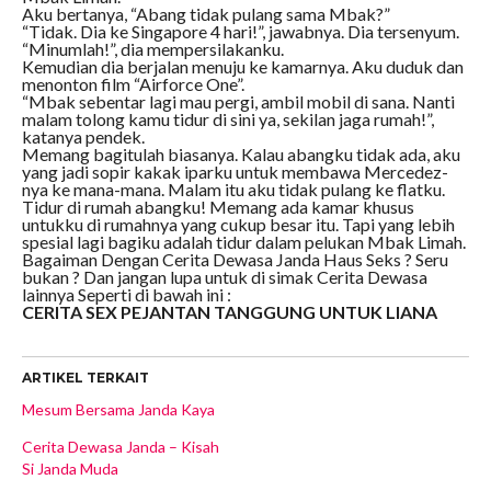
Aku bertanya, “Abang tidak pulang sama Mbak?”
“Tidak. Dia ke Singapore 4 hari!”, jawabnya. Dia tersenyum.
“Minumlah!”, dia mempersilakanku.
Kemudian dia berjalan menuju ke kamarnya. Aku duduk dan
menonton film “Airforce One”.
“Mbak sebentar lagi mau pergi, ambil mobil di sana. Nanti
malam tolong kamu tidur di sini ya, sekilan jaga rumah!”,
katanya pendek.
Memang bagitulah biasanya. Kalau abangku tidak ada, aku
yang jadi sopir kakak iparku untuk membawa Mercedez-
nya ke mana-mana. Malam itu aku tidak pulang ke flatku.
Tidur di rumah abangku! Memang ada kamar khusus
untukku di rumahnya yang cukup besar itu. Tapi yang lebih
spesial lagi bagiku adalah tidur dalam pelukan Mbak Limah.
Bagaiman Dengan Cerita Dewasa Janda Haus Seks ? Seru
bukan ? Dan jangan lupa untuk di simak Cerita Dewasa
lainnya Seperti di bawah ini :
CERITA SEX PEJANTAN TANGGUNG UNTUK LIANA
ARTIKEL TERKAIT
Mesum Bersama Janda Kaya
Cerita Dewasa Janda – Kisah
Si Janda Muda