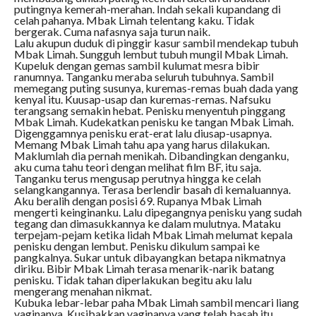
putingnya kemerah-merahan. Indah sekali kupandang di
celah pahanya. Mbak Limah telentang kaku. Tidak
bergerak. Cuma nafasnya saja turun naik.
Lalu akupun duduk di pinggir kasur sambil mendekap tubuh
Mbak Limah. Sungguh lembut tubuh mungil Mbak Limah.
Kupeluk dengan gemas sambil kulumat mesra bibir
ranumnya. Tanganku meraba seluruh tubuhnya. Sambil
memegang puting susunya, kuremas-remas buah dada yang
kenyal itu. Kuusap-usap dan kuremas-remas. Nafsuku
terangsang semakin hebat. Penisku menyentuh pinggang
Mbak Limah. Kudekatkan penisku ke tangan Mbak Limah.
Digenggamnya penisku erat-erat lalu diusap-usapnya.
Memang Mbak Limah tahu apa yang harus dilakukan.
Maklumlah dia pernah menikah. Dibandingkan denganku,
aku cuma tahu teori dengan melihat film BF, itu saja.
Tanganku terus mengusap perutnya hingga ke celah
selangkangannya. Terasa berlendir basah di kemaluannya.
Aku beralih dengan posisi 69. Rupanya Mbak Limah
mengerti keinginanku. Lalu dipegangnya penisku yang sudah
tegang dan dimasukkannya ke dalam mulutnya. Mataku
terpejam-pejam ketika lidah Mbak Limah melumat kepala
penisku dengan lembut. Penisku dikulum sampai ke
pangkalnya. Sukar untuk dibayangkan betapa nikmatnya
diriku. Bibir Mbak Limah terasa menarik-narik batang
penisku. Tidak tahan diperlakukan begitu aku lalu
mengerang menahan nikmat.
Kubuka lebar-lebar paha Mbak Limah sambil mencari liang
vaginanya. Kusibakkan vaginanya yang telah basah itu.