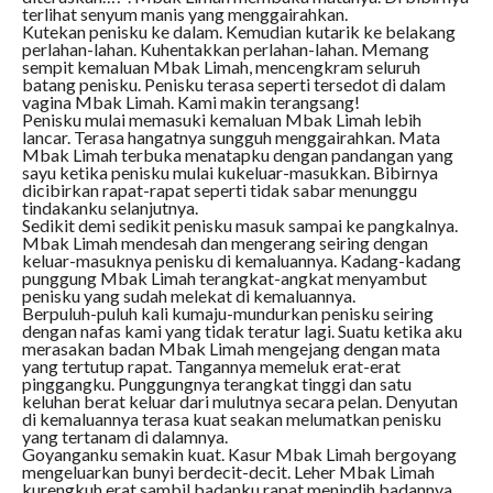
terlihat senyum manis yang menggairahkan.
Kutekan penisku ke dalam. Kemudian kutarik ke belakang
perlahan-lahan. Kuhentakkan perlahan-lahan. Memang
sempit kemaluan Mbak Limah, mencengkram seluruh
batang penisku. Penisku terasa seperti tersedot di dalam
vagina Mbak Limah. Kami makin terangsang!
Penisku mulai memasuki kemaluan Mbak Limah lebih
lancar. Terasa hangatnya sungguh menggairahkan. Mata
Mbak Limah terbuka menatapku dengan pandangan yang
sayu ketika penisku mulai kukeluar-masukkan. Bibirnya
dicibirkan rapat-rapat seperti tidak sabar menunggu
tindakanku selanjutnya.
Sedikit demi sedikit penisku masuk sampai ke pangkalnya.
Mbak Limah mendesah dan mengerang seiring dengan
keluar-masuknya penisku di kemaluannya. Kadang-kadang
punggung Mbak Limah terangkat-angkat menyambut
penisku yang sudah melekat di kemaluannya.
Berpuluh-puluh kali kumaju-mundurkan penisku seiring
dengan nafas kami yang tidak teratur lagi. Suatu ketika aku
merasakan badan Mbak Limah mengejang dengan mata
yang tertutup rapat. Tangannya memeluk erat-erat
pinggangku. Punggungnya terangkat tinggi dan satu
keluhan berat keluar dari mulutnya secara pelan. Denyutan
di kemaluannya terasa kuat seakan melumatkan penisku
yang tertanam di dalamnya.
Goyanganku semakin kuat. Kasur Mbak Limah bergoyang
mengeluarkan bunyi berdecit-decit. Leher Mbak Limah
kurengkuh erat sambil badanku rapat menindih badannya.