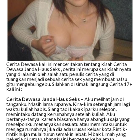
Cerita Dewasa kali ini menceritakan tentang kisah Cerita
Dewasa Janda Haus Seks , cerita ini merupakan kisah nyata
yang di alamin oleh salah satu penulis cerita yang di
tuangkan menjadi sebuah cerita sex yang membuat nafsu
gitu mengebu ngebu. Silahkan di simak langsung Cerita 17+
kali ini :
Cerita Dewasa Janda Haus Seks
– Aku melihat jam di
tanganku. Masih lama rupanya. Kira-kira setengah jam lagi
waktu kuliah habis. Siang tadi kakak iparku nelepon,
memintaku datang ke rumahnya setelah kuliah. Aku
bertanya-tanya, karena biasanya hanya abangku saja yang
menelponku, menanyakan sesuatu atau memintaku untuk
menjaga rumahnya jika dia ada urusan keluar kota.Rintik-
rintik hujan mulai turun semakin lebat. Mbak Limah yang
bekerja di rumah abangku ini bergegas ke halaman