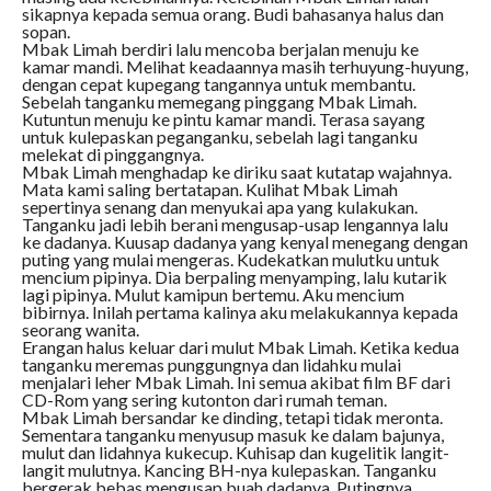
sikapnya kepada semua orang. Budi bahasanya halus dan
sopan.
Mbak Limah berdiri lalu mencoba berjalan menuju ke
kamar mandi. Melihat keadaannya masih terhuyung-huyung,
dengan cepat kupegang tangannya untuk membantu.
Sebelah tanganku memegang pinggang Mbak Limah.
Kutuntun menuju ke pintu kamar mandi. Terasa sayang
untuk kulepaskan peganganku, sebelah lagi tanganku
melekat di pinggangnya.
Mbak Limah menghadap ke diriku saat kutatap wajahnya.
Mata kami saling bertatapan. Kulihat Mbak Limah
sepertinya senang dan menyukai apa yang kulakukan.
Tanganku jadi lebih berani mengusap-usap lengannya lalu
ke dadanya. Kuusap dadanya yang kenyal menegang dengan
puting yang mulai mengeras. Kudekatkan mulutku untuk
mencium pipinya. Dia berpaling menyamping, lalu kutarik
lagi pipinya. Mulut kamipun bertemu. Aku mencium
bibirnya. Inilah pertama kalinya aku melakukannya kepada
seorang wanita.
Erangan halus keluar dari mulut Mbak Limah. Ketika kedua
tanganku meremas punggungnya dan lidahku mulai
menjalari leher Mbak Limah. Ini semua akibat film BF dari
CD-Rom yang sering kutonton dari rumah teman.
Mbak Limah bersandar ke dinding, tetapi tidak meronta.
Sementara tanganku menyusup masuk ke dalam bajunya,
mulut dan lidahnya kukecup. Kuhisap dan kugelitik langit-
langit mulutnya. Kancing BH-nya kulepaskan. Tanganku
bergerak bebas mengusap buah dadanya. Putingnya