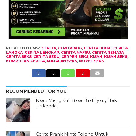
RELATED ITEMS:
CERITA
,
CERITA ABG
,
CERITA BINAL
,
CERITA
LANGKA
,
CERITA LENGKAP
,
CERITA NAFSU
,
CERITA REMAJA
,
CERITA SEKS
,
CERITA SERU
,
CERPEN SEKS
,
KISAH
,
KISAH SEKS
,
KUMPULAN CERITA
,
MAJALAH SEKS
,
NOVEL SEKS
RECOMMENDED FOR YOU
Kisah Mengikuti Rasa Birahi yang Tak
Terkendali
Cerita Prank Minta Tolong Untuk