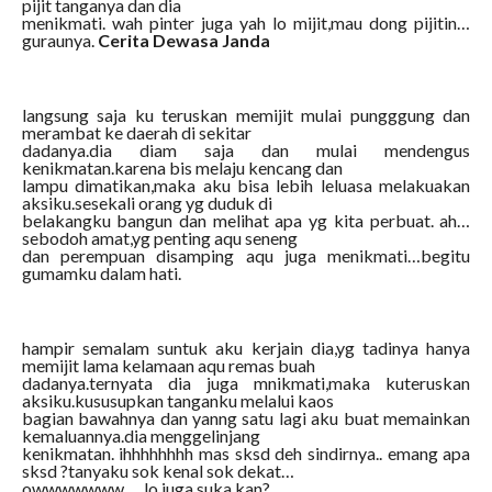
pijit tanganya dan dia
menikmati. wah pinter juga yah lo mijit,mau dong pijitin…
guraunya.
Cerita Dewasa Janda
langsung saja ku teruskan memijit mulai pungggung dan
merambat ke daerah di sekitar
dadanya.dia diam saja dan mulai mendengus
kenikmatan.karena bis melaju kencang dan
lampu dimatikan,maka aku bisa lebih leluasa melakuakan
aksiku.sesekali orang yg duduk di
belakangku bangun dan melihat apa yg kita perbuat. ah…
sebodoh amat,yg penting aqu seneng
dan perempuan disamping aqu juga menikmati…begitu
gumamku dalam hati.
hampir semalam suntuk aku kerjain dia,yg tadinya hanya
memijit lama kelamaan aqu remas buah
dadanya.ternyata dia juga mnikmati,maka kuteruskan
aksiku.kususupkan tanganku melalui kaos
bagian bawahnya dan yanng satu lagi aku buat memainkan
kemaluannya.dia menggelinjang
kenikmatan. ihhhhhhhh mas sksd deh sindirnya.. emang apa
sksd ?tanyaku sok kenal sok dekat…
owwwwwww…. lo juga suka kan?