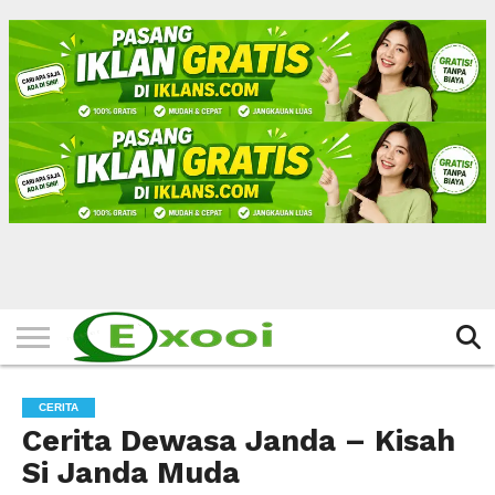
HOME
FILTER
BERITA
BIODATA
CERITA
CERPEN
EKSKLUSIF
FOTO
VIDEO
TIPS
MORE
CERITA
Cerita Dewasa Janda – Kisah
Si Janda Muda