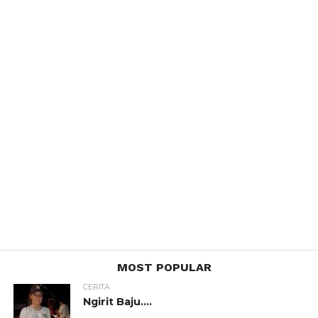
MOST POPULAR
CERITA
Ngirit Baju….