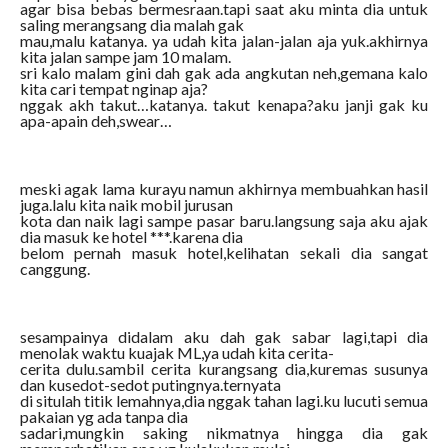
agar bisa bebas bermesraan.tapi saat aku minta dia untuk
saling merangsang dia malah gak
mau,malu katanya. ya udah kita jalan-jalan aja yuk.akhirnya
kita jalan sampe jam 10 malam.
sri kalo malam gini dah gak ada angkutan neh,gemana kalo
kita cari tempat nginap aja?
nggak akh takut…katanya. takut kenapa?aku janji gak ku
apa-apain deh,swear…
meski agak lama kurayu namun akhirnya membuahkan hasil
juga.lalu kita naik mobil jurusan
kota dan naik lagi sampe pasar baru.langsung saja aku ajak
dia masuk ke hotel ***.karena dia
belom pernah masuk hotel,kelihatan sekali dia sangat
canggung.
sesampainya didalam aku dah gak sabar lagi,tapi dia
menolak waktu kuajak ML,ya udah kita cerita-
cerita dulu.sambil cerita kurangsang dia,kuremas susunya
dan kusedot-sedot putingnya.ternyata
di situlah titik lemahnya,dia nggak tahan lagi.ku lucuti semua
pakaian yg ada tanpa dia
sadari,mungkin saking nikmatnya hingga dia gak