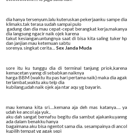
dia hanya tersenyum.lalu kuteruskan pekerjaanku sampe dia
klimaks.tak terasa sudah sampai pulo
gadung dan dia mau cepat-cepat berangkat kerja.makanya
dia langsung ngacir naik ojek karena
takut kesiangan.untungnya saat di bisa kita saling tuker hp
dan janjian mau ketemuan sabtu
sorenya. singkat cerita…
Sex Janda Muda
sore itu ku tunggu dia di terminal tanjung priok,karena
kemacetan yanng di sebabkan naiknya
harga BBM (waktu itu pas hari pertama naik) maka dia agak
terlambat,waktu aku telp dia
kubilang,udah naik ojek aja ntar aqu yg bayarin.
mau kemana kita sri….kemana aja deh mas katanya…. ya
udah ke ancol aja yuk..
aku dah sangat bernafsu begitu dia sambut ajakanku.yanng
ada dalam benakku hanya
bagaimana aku bisa ngentot sama dia. sesampainya di ancol
kupilih tempat yg agak sepi