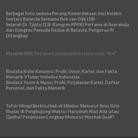
Berbagai foto semasa Perang Kemerdekaan dari koleksi
tentara Belanda bernama Bob van Dijk (18)
Sejarah Dr Tjipto (13): Kongres PPPKI Pertama di Soerabaja
dan Kongres Pemuda Kedua di Batavia; Pengurus PI
Ditangkap
Masalah RSS:
Retrieved unsupported status code "404"
Biodata Kobo Kanaeru: Profil, Umur, Karier, dan Fakta
Menarik VTuber Hololive Indonesia
Biodata Yovie & Nuno: Profil, Perjalanan Karier, Daftar
Personel, dan Fakta Menarik
Tafsir Mimpi Berkhutbah di Mimbar Menurut Ibnu Sirin
Shalat di Penghujung Waktu: Haruskah Niat Ada’ atau
Qadha? Penjelasan Lengkap Menurut Mazhab Syafi’i