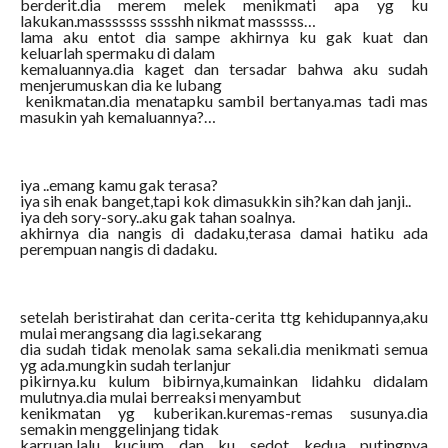
berderit.dia merem melek menikmati apa yg ku
lakukan.masssssss sssshh nikmat masssss…
lama aku entot dia sampe akhirnya ku gak kuat dan
keluarlah spermaku di dalam
kemaluannya.dia kaget dan tersadar bahwa aku sudah
menjerumuskan dia ke lubang
kenikmatan.dia menatapku sambil bertanya.mas tadi mas
masukin yah kemaluannya?…
iya ..emang kamu gak terasa?
iya sih enak banget,tapi kok dimasukkin sih?kan dah janji..
iya deh sory-sory..aku gak tahan soalnya.
akhirnya dia nangis di dadaku,terasa damai hatiku ada
perempuan nangis di dadaku.
setelah beristirahat dan cerita-cerita ttg kehidupannya,aku
mulai merangsang dia lagi.sekarang
dia sudah tidak menolak sama sekali.dia menikmati semua
yg ada.mungkin sudah terlanjur
pikirnya.ku kulum bibirnya,kumainkan lidahku didalam
mulutnya.dia mulai berreaksi menyambut
kenikmatan yg kuberikan.kuremas-remas susunya.dia
semakin menggelinjang tidak
karruan.lalu kucium dan ku sedot kedua putingnya