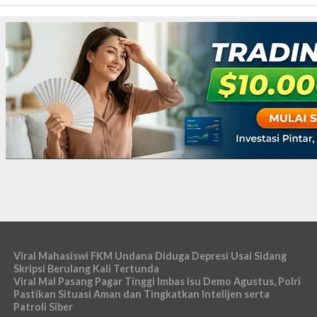
Viral Mahasiswi FKM Undana Diduga Depresi Usai Sidang
Skripsi Berulang Kali Tertunda
Viral Mal Pasang Pagar Tinggi Imbas Isu Demo Agustus, Polri
Pastikan Situasi Aman dan Tingkatkan Intelijen serta
Patroli Siber