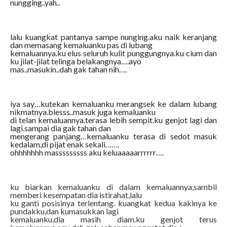
nungging..yah..
lalu kuangkat pantanya sampe nunging.aku naik keranjang
dan memasang kemaluanku pas di lubang
kemaluannya.ku elus seluruh kulit punggungnya.ku cium dan
ku jilat-jilat telinga belakangnya….ayo
mas..masukin..dah gak tahan nih….
iya say…kutekan kemaluanku merangsek ke dalam lubang
nikmatnya.blesss..masuk juga kemaluanku
di telan kemaluannya.terasa lebih sempit.ku genjot lagi dan
lagi.sampai dia gak tahan dan
mengerang panjang…kemaluanku terasa di sedot masuk
kedalam,di pijat enak sekali…….
ohhhhhhh masssssssss aku keluaaaaarrrrrr….
ku biarkan kemaluanku di dalam kemaluannya,sambil
memberi kesempatan dia istirahat,lalu
ku ganti posisinya terlentang. kuangkat kedua kakinya ke
pundakku,dan kumasukkan lagi
kemaluanku,dia masih diam.ku genjot terus