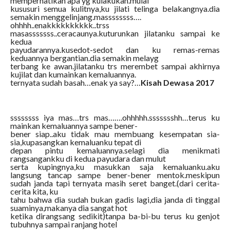
memperhatikan apa yg kulakukan.mulai
kususuri semua kulitnya,ku jilati telinga belakangnya.dia
semakin menggelinjang.massssssss….
ohhhh..enakkkkkkkkkk..trss
masasssssss..ceracaunya.kuturunkan jilatanku sampai ke
kedua
payudarannya.kusedot-sedot dan ku remas-remas
keduannya bergantian.dia semakin melayg
terbang ke awan.jilatanku trs merembet sampai akhirnya
kujilat dan kumainkan kemaluannya.
ternyata sudah basah…enak ya say?…
Kisah Dewasa 2017
ssssssss iya mas…trs mas…….ohhhhh.ssssssshh…terus ku
mainkan kemaluannya sampe bener-
bener siap..aku tidak mau membuang kesempatan sia-
sia,kupasangkan kemaluanku tepat di
depan pintu kemaluannya.selagi dia menikmati
rangsangankku di kedua payudara dan mulut
serta kupingnya,ku masukkan saja kemaluanku.aku
langsung tancap sampe bener-bener mentok.meskipun
sudah janda tapi ternyata masih seret banget.(dari cerita-
cerita kita, ku
tahu bahwa dia sudah bukan gadis lagi,dia janda di tinggal
suaminya,makanya dia sangat hot
ketika dirangsang sedikit)tanpa ba-bi-bu terus ku genjot
tubuhnya sampai ranjang hotel