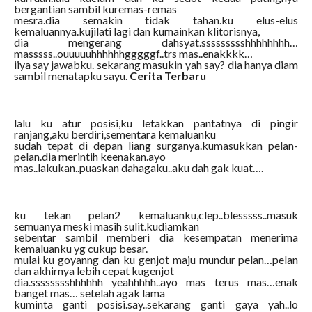
bergantian sambil kuremas-remas
mesra.dia semakin tidak tahan.ku elus-elus
kemaluannya.kujilati lagi dan kumainkan klitorisnya,
dia mengerang dahsyat.ssssssssshhhhhhhh…
masssss..ouuuuuhhhhhhgggggf..trs mas..enakkkk…
iiya say jawabku. sekarang masukin yah say? dia hanya diam
sambil menatapku sayu.
Cerita Terbaru
lalu ku atur posisi,ku letakkan pantatnya di pingir
ranjang,aku berdiri,sementara kemaluanku
sudah tepat di depan liang surganya.kumasukkan pelan-
pelan.dia merintih keenakan.ayo
mas..lakukan..puaskan dahagaku..aku dah gak kuat….
ku tekan pelan2 kemaluanku,clep..blesssss..masuk
semuanya meski masih sulit.kudiamkan
sebentar sambil memberi dia kesempatan menerima
kemaluanku yg cukup besar.
mulai ku goyanng dan ku genjot maju mundur pelan…pelan
dan akhirnya lebih cepat kugenjot
dia.sssssssshhhhhh yeahhhhh..ayo mas terus mas…enak
banget mas… setelah agak lama
kuminta ganti posisi.say..sekarang ganti gaya yah..lo