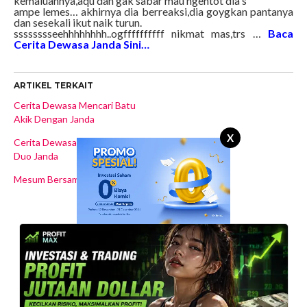
kemaluannya,aqu dah gak sabar mau ngentot dia s
ampe lemes… akhirnya dia berreaksi,dia goygkan pantanya
dan sesekali ikut naik turun.
sssssssseehhhhhhhh..ogffffffffff nikmat mas,trs …
Baca
Cerita Dewasa Janda Sini…
ARTIKEL TERKAIT
Cerita Dewasa Mencari Batu
Akik Dengan Janda
X
Cerita Dewasa Keganasan
Duo Janda
Mesum Bersama Janda Kaya