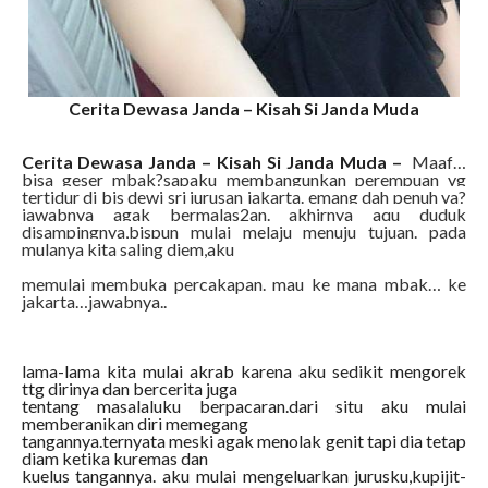
Cerita Dewasa Janda – Kisah Si Janda Muda
Cerita Dewasa Janda – Kisah Si Janda Muda –
Maaf…
bisa geser mbak?sapaku membangunkan perempuan yg
tertidur di bis dewi sri jurusan jakarta. emang dah penuh ya?
jawabnya agak bermalas2an. akhirnya aqu duduk
disampingnya,bispun mulai melaju menuju tujuan. pada
mulanya kita saling diem,aku
memulai membuka percakapan. mau ke mana mbak… ke
jakarta…jawabnya..
lama-lama kita mulai akrab karena aku sedikit mengorek
ttg dirinya dan bercerita juga
tentang masalaluku berpacaran.dari situ aku mulai
memberanikan diri memegang
tangannya.ternyata meski agak menolak genit tapi dia tetap
diam ketika kuremas dan
kuelus tangannya. aku mulai mengeluarkan jurusku,kupijit-