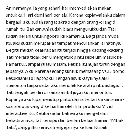
Ani namanya. Ia yang sehari-hari menyediakan makan
untukku. Hari demi hari berlalu. Karena kepiawaianku dalam
bergaul, aku sudah sangat akrab dengan orang-orang di
rumah itu. Bahkan Ani sudah biasa mengurutku dan Tati
sudah berani untuk ngobrol di kamarku. Bagi janda muda
itu, aku sudah merupakan tempat mencurahkan isi hatinya.
Begitu mudah keakraban itu terjadi hingga kadang-kadang
Tati merasa tidak perlu mengetuk pintu sebelum masuk ke
kamarku. Sampai suatu malam, ketika itu hujan turun dengan
lebatnya. Aku, karena sedang suntuk memasang VCD porno
kesukaanku di laptopku. Tengah asyik-asyiknya aku
menonton tanpa sadar aku menoleh ke arah pintu, astaga…,
Tati tengah berdiri di sana sambil juga ikut menonton.
Rupanya aku lupa menutup pintu, dan ia tertarik akan suara-
suara erotis yang dikeluarkan oleh film produksi Vivid
interactive itu. Ketika sadar bahwa aku mengetahui
kehadirannya, Tati tersipu dan berlari ke luar kamar. “Mbak
Tati..”, panggilku seraya mengejarnya ke luar. Kuraih