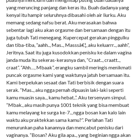
yang meruncing panjang dan keras itu. Buah dadanya yang
kenyal itu hampir seluruhnya dibasahi oleh air liurku. Aku
memang sedang nafsu berat. Aku merasakan bahwa
sebentar lagi aku akan orgasme dan bersamaan dengan itu
juga tubuh Tati menegang. Kupercepat gerakan pinggulku
dan tiba-tiba, “aahh.., Mas.., Masssâ€¦, aku keluarrr.., aahh”,
Jeritnya. Saat itu juga kusodokkan penisku ke dalam vagina
janda muda itu sekeras-kerasnya dan, “Craat.., craatt..,
craat”. “Ahh…, Mbaak”, erangku sambil meringis menikmati
puncak orgasme kami yang waktunya jatuh bersamaan itu.
Kami berpelukan sesaat dan Tati berbisik dengan suara
serak. “Mas.., aku ngga pernah dipuasin laki-laki seperti
kamu muasin saya.., kamu hebat..”. Aku tersenyum simpul.
“Mbak., aku masih punya 1001 teknik yang bisa membuat
kamu melayang ke surga ke-7.., ngga bosan kan kalo lain
waktu aku praktekkan sama kamu?”. Perlahan Tati
menurunkan paha kanannya dan mencabut penisku dari
vaginanya. “Bosan? Aku gila apa.., yang beginian ngga akan