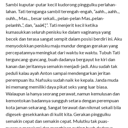
Sambi kuputar-putar kecil kudorong pinggulku perlahan-
lahan. Tati ternganga sambil terengah-engah, “aahh.., aahh..,
ouhh.., Mas.., besar sekali.., pelan-pelan Mas..pelan-
pelanhh..”, dan, “aaâ€¦”. Tati menjerit kecil ketika
kumasukkan seluruh penisku ke dalam vaginanya yang
becek dan terasa sangat sempit dalam posisi berdiri ini. Aku
menyodokkan penisku maju mundur dengan gerakan yang
percepatannya meningkat dari waktu ke waktu. Tubuh Tati
terguncang-guncang, buah dadanya bergayut ke kiri dan
kanan dan jeritannya semakin menjadi-jadi. Aku sudah tak
peduli kalau ayah Anton sampai mendengarkan jeritan
perempuan itu. Nafsuku sudah naik ke kepala. Janda muda
ini memang memiliki daya pikat seks yang luar biasa.
Walaupun ia hanya seorang perawat, namun kemulusan dan
kemontokan badannya sungguh setara dengan perempuan
kota jaman sekarang. Sangat terawat dan nikmat sekali bila
digesek-gesekkankan di kulit kita. Gerakan pinggulku
semakin cepat dan semakin cepat. Mulutku tak puas-
puasnya menciumi dan menghisap puting buah dadanya