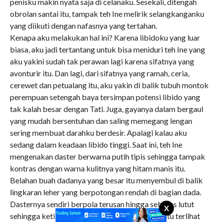
penisku makin nyata saja di celanaku. Sesekali, ditengah
obrolan santai itu, tampak teh Ine melirik selangkanganku
yang diikuti dengan nafasnya yang tertahan.
Kenapa aku melakukan hal ini? Karena libidoku yang luar
biasa, aku jadi tertantang untuk bisa meniduri teh Ine yang
aku yakini sudah tak perawan lagi karena sifatnya yang
avonturir itu. Dan lagi, dari sifatnya yang ramah, ceria,
cerewet dan petualang itu, aku yakin di balik tubuh montok
perempuan setengah baya tersimpan potensi libido yang
tak kalah besar dengan Tati. Juga, gayanya dalam bergaul
yang mudah bersentuhan dan saling memegang lengan
sering membuat darahku berdesir. Apalagi kalau aku
sedang dalam keadaan libido tinggi. Saat ini, teh Ine
mengenakan daster berwarna putih tipis sehingga tampak
kontras dengan warna kulitnya yang hitam manis itu.
Belahan buah dadanya yang besar itu menyembul di balik
lingkaran leher yang berpotongan rendah di bagian dada.
Dasternya sendiri berpola terusan hingga sebatas lutut
X
sehingga ketika duduk, pahanya yang montok itu terlihat