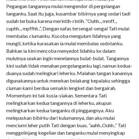
Pegangan tangannya mulai mengendor di pergelangan
tanganku. Saat itu juga, kusambar bibirnya yang sedari tadi
sudah terbuka karena merintih-rintih. “Ouhh.., mmff..,
cuphh.., mpffhh..”, Dengan nafas tersengal-sengal Tati mulai
membalas ciumanku. Kucoba mengulum lidahnya yang
mungil, ketika kurasakan ia mulai membalas sedotanku.
Bahkan ia kini mencoba menyedot lidahku ke dalam
mulutnya seakan ingin menelannya bulat-bulat. Tangannya
kini sudah tidak menahan pergelanganku lagi, namun kedua-
duanya sudah melingkari leherku. Malahan tangan kanannya
digunakannya untuk menekan belakang kepalaku sehingga
ciuman kami berdua semakin lengket dan bergairah.
Momentum ini tak kusia-siakan. Sementara Tati
melingkarkan kedua tangannya di leherku, akupun
melingkarkan kedua tanganku di pinggangnya. Aku
melepaskan bibirku dari kulumannya, dan aku mulai
menciumi leher putih Tati dengan buas. “aahh..Ouhh..” Tati
menggelinjang kegelian dan tanganku mulai menyingkap