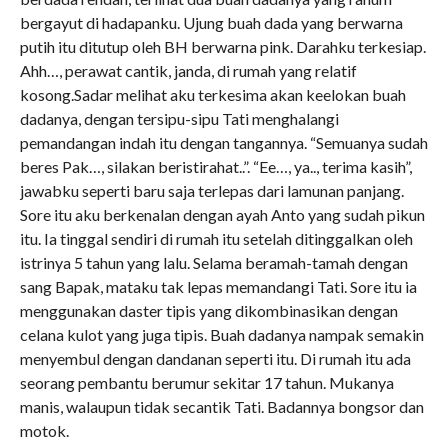
bergayut di hadapanku. Ujung buah dada yang berwarna
putih itu ditutup oleh BH berwarna pink. Darahku terkesiap.
Ahh…, perawat cantik, janda, di rumah yang relatif
kosong.Sadar melihat aku terkesima akan keelokan buah
dadanya, dengan tersipu-sipu Tati menghalangi
pemandangan indah itu dengan tangannya. “Semuanya sudah
beres Pak…, silakan beristirahat..”. “Ee…, ya.., terima kasih”,
jawabku seperti baru saja terlepas dari lamunan panjang.
Sore itu aku berkenalan dengan ayah Anto yang sudah pikun
itu. Ia tinggal sendiri di rumah itu setelah ditinggalkan oleh
istrinya 5 tahun yang lalu. Selama beramah-tamah dengan
sang Bapak, mataku tak lepas memandangi Tati. Sore itu ia
menggunakan daster tipis yang dikombinasikan dengan
celana kulot yang juga tipis. Buah dadanya nampak semakin
menyembul dengan dandanan seperti itu. Di rumah itu ada
seorang pembantu berumur sekitar 17 tahun. Mukanya
manis, walaupun tidak secantik Tati. Badannya bongsor dan
motok.