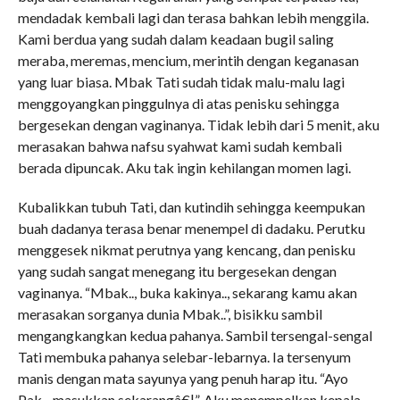
mendadak kembali lagi dan terasa bahkan lebih menggila.
Kami berdua yang sudah dalam keadaan bugil saling
meraba, meremas, mencium, merintih dengan keganasan
yang luar biasa. Mbak Tati sudah tidak malu-malu lagi
menggoyangkan pinggulnya di atas penisku sehingga
bergesekan dengan vaginanya. Tidak lebih dari 5 menit, aku
merasakan bahwa nafsu syahwat kami sudah kembali
berada dipuncak. Aku tak ingin kehilangan momen lagi.
Kubalikkan tubuh Tati, dan kutindih sehingga keempukan
buah dadanya terasa benar menempel di dadaku. Perutku
menggesek nikmat perutnya yang kencang, dan penisku
yang sudah sangat menegang itu bergesekan dengan
vaginanya. “Mbak.., buka kakinya.., sekarang kamu akan
merasakan sorganya dunia Mbak..”, bisikku sambil
mengangkangkan kedua pahanya. Sambil tersengal-sengal
Tati membuka pahanya selebar-lebarnya. Ia tersenyum
manis dengan mata sayunya yang penuh harap itu. “Ayo
Pak.., masukkan sekarangâ€¦”, Aku menempelkan kepala