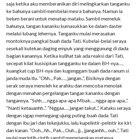
saja ketika aku memberanikan diri melingkarkan tanganku
ke bahunya sambil membelai mesra bahunya. Namun ia
belum berani untuk menatap mataku. Sambil memeluk
bahunya, tangan kananku kumasukkan ke dalam daster
melalui lubang lehernya. Tanganku mulai merasakan
montoknya pangkal buah dada Tati. Kubelai-belai seraya
sesekali kutekan daging empuk yang menggunung di dada
bagian kanannya. Ketika kulihat tak ada reaksi dari Tati,
secepat kilat kusisipkan tangganku ke dalam BH-nya…,
kuangkat cup BH-nya dan kugenggam buah dada ranum si
janda muda itu. “Ohh.., Pak…, jangan..”, Bisiknya dengan
serak seraya menoleh ke arahku dan mencoba menolak
dengan menahan pergelangan tangan kananku dengan
tangannya. “Sshh…, ngga apa-apa Mbak…, ngga apa-apa..”.
“Nanti ketauanhh..”. “Nggaa…, jangan takut..”, Kataku seraya
dengan sigap memegang ujung puting buah dada Tati
dengan ibu jari dan telunjukku, lalu kupelintir-pelintir ke kiri
dan kanan. “Ooh.., hh.., Pak.., Ouh.., jj.., jjanganhh.., ouh..”, Tati
mulai merintih-rintih sambil memejamkan matanya.