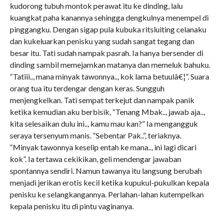
kudorong tubuh montok perawat itu ke dinding, lalu
kuangkat paha kanannya sehingga dengkulnya menempel di
pinggangku. Dengan sigap pula kubuka ritsluiting celanaku
dan kukeluarkan penisku yang sudah sangat tegang dan
besar itu. Tati sudah nampak pasrah. Ia hanya bersender di
dinding sambil memejamkan matanya dan memeluk bahuku.
“Tatiii.., mana minyak tawonnya.., kok lama betuulâ€¦”. Suara
orang tua itu terdengar dengan keras. Sungguh
menjengkelkan. Tati sempat terkejut dan nampak panik
ketika kemudian aku berbisik, “Tenang Mbak.., jawab aja..,
kita selesaikan dulu ini.., kamu mau kan?” Ia mengangguk
seraya tersenyum manis. “Sebentar Pak..”, teriaknya.
“Minyak tawonnya keselip entah ke mana.., ini lagi dicari
kok”. Ia tertawa cekikikan, geli mendengar jawaban
spontannya sendiri. Namun tawanya itu langsung berubah
menjadi jerikan erotis kecil ketika kupukul-pukulkan kepala
penisku ke selangkangannya. Perlahan-lahan kutempelkan
kepala penisku itu di pintu vaginanya.