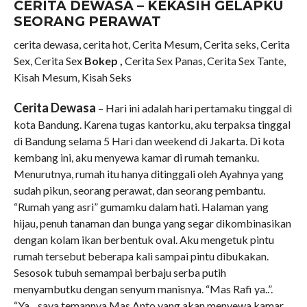
CERITA DEWASA – KEKASIH GELAPKU
SEORANG PERAWAT
cerita dewasa, cerita hot, Cerita Mesum, Cerita seks, Cerita
Sex, Cerita Sex
Bokep ,
Cerita Sex Panas, Cerita Sex Tante,
Kisah Mesum, Kisah Seks
Cerita Dewasa
– Hari ini adalah hari pertamaku tinggal di
kota Bandung. Karena tugas kantorku, aku terpaksa tinggal
di Bandung selama 5 Hari dan weekend di Jakarta. Di kota
kembang ini, aku menyewa kamar di rumah temanku.
Menurutnya, rumah itu hanya ditinggali oleh Ayahnya yang
sudah pikun, seorang perawat, dan seorang pembantu.
“Rumah yang asri” gumamku dalam hati. Halaman yang
hijau, penuh tanaman dan bunga yang segar dikombinasikan
dengan kolam ikan berbentuk oval. Aku mengetuk pintu
rumah tersebut beberapa kali sampai pintu dibukakan.
Sesosok tubuh semampai berbaju serba putih
menyambutku dengan senyum manisnya. “Mas Rafi ya..”.
“Ya.., saya temannya Mas Anto yang akan menyewa kamar