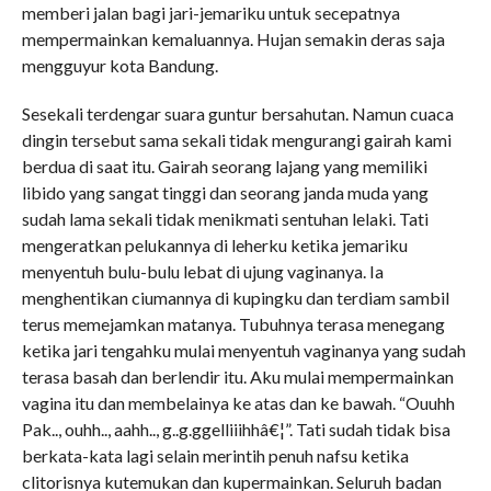
memberi jalan bagi jari-jemariku untuk secepatnya
mempermainkan kemaluannya. Hujan semakin deras saja
mengguyur kota Bandung.
Sesekali terdengar suara guntur bersahutan. Namun cuaca
dingin tersebut sama sekali tidak mengurangi gairah kami
berdua di saat itu. Gairah seorang lajang yang memiliki
libido yang sangat tinggi dan seorang janda muda yang
sudah lama sekali tidak menikmati sentuhan lelaki. Tati
mengeratkan pelukannya di leherku ketika jemariku
menyentuh bulu-bulu lebat di ujung vaginanya. Ia
menghentikan ciumannya di kupingku dan terdiam sambil
terus memejamkan matanya. Tubuhnya terasa menegang
ketika jari tengahku mulai menyentuh vaginanya yang sudah
terasa basah dan berlendir itu. Aku mulai mempermainkan
vagina itu dan membelainya ke atas dan ke bawah. “Ouuhh
Pak.., ouhh.., aahh.., g..g.ggelliiihhâ€¦”. Tati sudah tidak bisa
berkata-kata lagi selain merintih penuh nafsu ketika
clitorisnya kutemukan dan kupermainkan. Seluruh badan