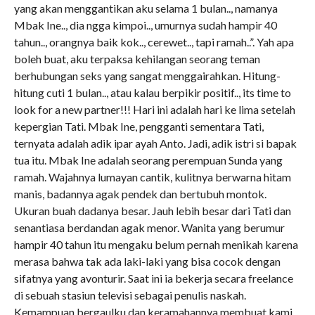
yang akan menggantikan aku selama 1 bulan.., namanya
Mbak Ine.., dia ngga kimpoi.., umurnya sudah hampir 40
tahun.., orangnya baik kok.., cerewet.., tapi ramah..”. Yah apa
boleh buat, aku terpaksa kehilangan seorang teman
berhubungan seks yang sangat menggairahkan. Hitung-
hitung cuti 1 bulan.., atau kalau berpikir positif.., its time to
look for a new partner!!! Hari ini adalah hari ke lima setelah
kepergian Tati. Mbak Ine, pengganti sementara Tati,
ternyata adalah adik ipar ayah Anto. Jadi, adik istri si bapak
tua itu. Mbak Ine adalah seorang perempuan Sunda yang
ramah. Wajahnya lumayan cantik, kulitnya berwarna hitam
manis, badannya agak pendek dan bertubuh montok.
Ukuran buah dadanya besar. Jauh lebih besar dari Tati dan
senantiasa berdandan agak menor. Wanita yang berumur
hampir 40 tahun itu mengaku belum pernah menikah karena
merasa bahwa tak ada laki-laki yang bisa cocok dengan
sifatnya yang avonturir. Saat ini ia bekerja secara freelance
di sebuah stasiun televisi sebagai penulis naskah.
Kemampuan bergaulku dan keramahannya membuat kami