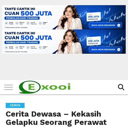
HOME
FILTER
BERITA
BIODATA
CERITA
CERPEN
EKSKLUSIF
FOTO
VIDEO
TIPS
MORE
CERITA
Cerita Dewasa – Kekasih
Gelapku Seorang Perawat