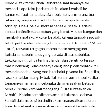
libidoku tak tersalurkan. Beberapa saat lamanya aku
menanti siapa tahu janda muda itu akan kembali ke
kamarku. Tapi nampaknya ia sibuk mengurus orang tua
pikun itu, sampai aku tertidur. Entah berapa lama aku
terlelap, tiba-tiba aku merasa napasku sesak. Dadaku
serasa tertindih suatu beban yang berat. Aku terbangun dan
membuka mataku. Aku terbelalak, karena tampak sesosok
tubuh putih mulus telanjang bulat menindih tubuhku. “Mbak
Tati?”, Tanyaku tergagap karena masih mengagumi
keindahan tubuh mulus yang berada di atas tubuhku.
Lekukan pinggulnya terlihat landai, dan perutnya terasa
masih kencang. Buah dadanya yang lancip dan montok itu
menindih dadaku yang masih terbalut piyama itu. Seketika,
rasa kantukku hilang. Mbak Tati tersenyum simpul ketika
tangannya memegang celanaku dan merasakan betapa
penisku sudah kembali menegang. “Kita tuntaskan ya
Mbak?”, Kataku sambil menyambut kuluman lidahnya.
Sambil dalam posisi tertindih aku menanggalkan seluruh
baju dan celanaku. Kegairahan yang sempat terputus itu,