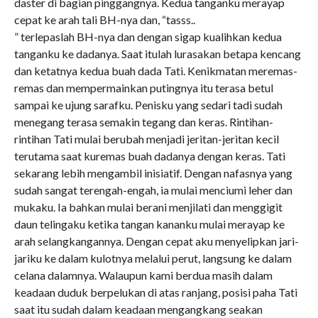
daster di bagian pinggangnya. Kedua tanganku merayap
cepat ke arah tali BH-nya dan, “tasss..
” terlepaslah BH-nya dan dengan sigap kualihkan kedua
tanganku ke dadanya. Saat itulah lurasakan betapa kencang
dan ketatnya kedua buah dada Tati. Kenikmatan meremas-
remas dan mempermainkan putingnya itu terasa betul
sampai ke ujung sarafku. Penisku yang sedari tadi sudah
menegang terasa semakin tegang dan keras. Rintihan-
rintihan Tati mulai berubah menjadi jeritan-jeritan kecil
terutama saat kuremas buah dadanya dengan keras. Tati
sekarang lebih mengambil inisiatif. Dengan nafasnya yang
sudah sangat terengah-engah, ia mulai menciumi leher dan
mukaku. Ia bahkan mulai berani menjilati dan menggigit
daun telingaku ketika tangan kananku mulai merayap ke
arah selangkangannya. Dengan cepat aku menyelipkan jari-
jariku ke dalam kulotnya melalui perut, langsung ke dalam
celana dalamnya. Walaupun kami berdua masih dalam
keadaan duduk berpelukan di atas ranjang, posisi paha Tati
saat itu sudah dalam keadaan mengangkang seakan