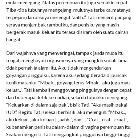
mulai menegang. Nafas perempuan itu juga semakin cepat.
Tiba-tiba tubuhnya mengejang, mulutnya terbuka, matanya
terpejam,dan alisnya merengut “aahh..”. Tati menjerit panjang
seraya menjambak rambutku, dan penisku yang masih
bergerak masuk keluar itu terasa disiram oleh suatu cairan
hangat.
Dari wajahnya yang menyeringai, tampak janda muda itu
tengah menghayati orgasmenya yang mungkin sudah lama
tidak pernah ia alami itu. Aku tidak mengendurkan
goyangan pinggulku, karena aku sedang berada di puncak
kenikmatanku. “Mbak.., goyang terus Mbak.., aku juga mau
keluar..”. Tati kembali menggoyang pinggulnya dengan cepat
dan beberapa detik kemudian, seluruh tubuhku menegang.
“Keluarkan di dalam saja pak”, bisik Tati, “Aku masih pakai
IUD”. Begitu Tati selesai berbisik, aku melenguh. “Mbak..,
aku keluar.., aku keluarr¦., aahh..”, dan…, “Crat.., crat.., craat”,
kubenamkan penisku dalam-dalam di vagina perempuan itu.
Seakan mengerti, Tati mengangkat pinggulnya tinggi-tinggi