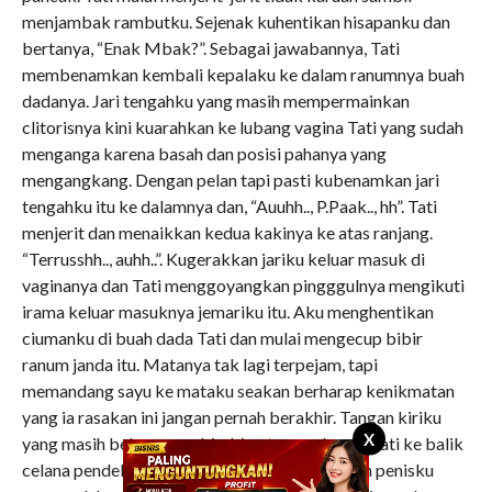
menjambak rambutku. Sejenak kuhentikan hisapanku dan
bertanya, “Enak Mbak?”. Sebagai jawabannya, Tati
membenamkan kembali kepalaku ke dalam ranumnya buah
dadanya. Jari tengahku yang masih mempermainkan
clitorisnya kini kuarahkan ke lubang vagina Tati yang sudah
menganga karena basah dan posisi pahanya yang
mengangkang. Dengan pelan tapi pasti kubenamkan jari
tengahku itu ke dalamnya dan, “Auuhh.., P.Paak.., hh”. Tati
menjerit dan menaikkan kedua kakinya ke atas ranjang.
“Terrusshh.., auhh..”. Kugerakkan jariku keluar masuk di
vaginanya dan Tati menggoyangkan pingggulnya mengikuti
irama keluar masuknya jemariku itu. Aku menghentikan
ciumanku di buah dada Tati dan mulai mengecup bibir
ranum janda itu. Matanya tak lagi terpejam, tapi
memandang sayu ke mataku seakan berharap kenikmatan
yang ia rasakan ini jangan pernah berakhir. Tangan kiriku
X
yang masih bebas, membimbing tangan kanan Tati ke balik
celana pendekku. Ketika tangannya menyentuh penisku