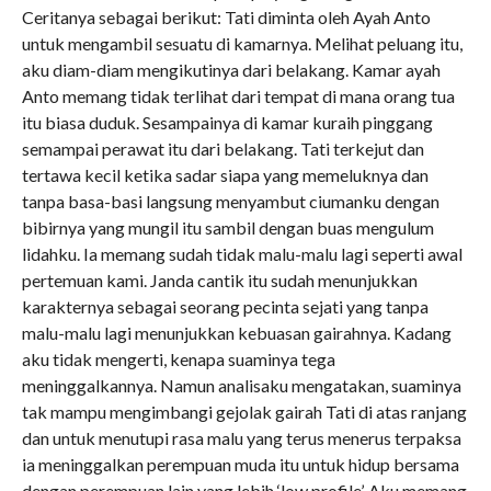
Ceritanya sebagai berikut: Tati diminta oleh Ayah Anto
untuk mengambil sesuatu di kamarnya. Melihat peluang itu,
aku diam-diam mengikutinya dari belakang. Kamar ayah
Anto memang tidak terlihat dari tempat di mana orang tua
itu biasa duduk. Sesampainya di kamar kuraih pinggang
semampai perawat itu dari belakang. Tati terkejut dan
tertawa kecil ketika sadar siapa yang memeluknya dan
tanpa basa-basi langsung menyambut ciumanku dengan
bibirnya yang mungil itu sambil dengan buas mengulum
lidahku. Ia memang sudah tidak malu-malu lagi seperti awal
pertemuan kami. Janda cantik itu sudah menunjukkan
karakternya sebagai seorang pecinta sejati yang tanpa
malu-malu lagi menunjukkan kebuasan gairahnya. Kadang
aku tidak mengerti, kenapa suaminya tega
meninggalkannya. Namun analisaku mengatakan, suaminya
tak mampu mengimbangi gejolak gairah Tati di atas ranjang
dan untuk menutupi rasa malu yang terus menerus terpaksa
ia meninggalkan perempuan muda itu untuk hidup bersama
dengan perempuan lain yang lebih ‘low profile’. Aku memang