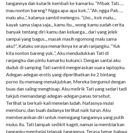
tangannya dan kutarik kembali ke kamarku. “Mbak Tati…,
mau nonton bareng? Ngga apa-apa kok..”. “Ah, ngga Pak…,
malu aku..”, katanya sambil melengos. “Lho.., kok malu..,
kayak sama siapa saja.., kamu itu.., wong kamu sudah cerita
banyak tentang diri kamu dan keluarga.., dari yang jelek
sampai yang bagus.., masak masih ngomong malu sama
aku?”, Kataku seraya menariknya ke arah ranjangku. “Yuk
kita nonton bareng yuk..”, Aku mendudukkan Tati di
ranjangku dan pintu kamarku kukunci. Dengan santai aku
duduk di samping Tati sambil mengeraskan suara laptopku.
Adegan-adegan erotis yang diperlihatkan ke 2 bintang
porno itu memang menakjubkan. Mereka bergumul dengan
buas dan saling menghisap. Aku melirik Tati yang sedari tadi
takjub memandangi adegan-adegan panas tersebut.
Terlihat ia berkali-kali menelan ludah. Nafasnya mulai
memburu, dan buah dadanya terlihat naik turun. Aku
memberanikan diri untuk memegang tangannya yang putih
mulus itu. Tati tampak sedikit kaget, namun ia membiarkan
tanganku membelai telapak tangannya. Terasa benar bahwa