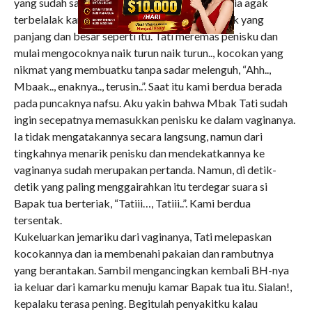
yang sudah sangat keras dan besar itu, terlihat ia agak
terbelalak karena belum pernah melihat bentuk yang
panjang dan besar seperti itu. Tati meremas penisku dan
mulai mengocoknya naik turun naik turun.., kocokan yang
nikmat yang membuatku tanpa sadar melenguh, “Ahh..,
Mbaak.., enaknya.., terusin..”. Saat itu kami berdua berada
pada puncaknya nafsu. Aku yakin bahwa Mbak Tati sudah
ingin secepatnya memasukkan penisku ke dalam vaginanya.
Ia tidak mengatakannya secara langsung, namun dari
tingkahnya menarik penisku dan mendekatkannya ke
vaginanya sudah merupakan pertanda. Namun, di detik-
detik yang paling menggairahkan itu terdegar suara si
Bapak tua berteriak, “Tatiii…, Tatiii..”. Kami berdua
tersentak.
Kukeluarkan jemariku dari vaginanya, Tati melepaskan
kocokannya dan ia membenahi pakaian dan rambutnya
yang berantakan. Sambil mengancingkan kembali BH-nya
ia keluar dari kamarku menuju kamar Bapak tua itu. Sialan!,
kepalaku terasa pening. Begitulah penyakitku kalau