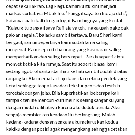
cepat sekali akrab. Lagi-lagi, kamarku itu kini menjadi
markas curhatnya Mbak Ine. “Panggil saya teh Ine aja deh..”,
katanya suatu kali dengan logat Bandungnya yang kental.
“Kalau gitu panggil saya Rafi aja ya teh.., ngga usah pake pak
pak-an segala..”, balasku sambil tertawa. Baru 5 hari kami
bergaul, namun sepertinya kami sudah lama saling
mengenal. Kami seperti dua orang yang kasmaran, saling
memperhatikan dan saling bersimpati. Persis seperti cinta
monyet ketika kita remaja. Saat itu seperti biasa, kami
sedang ngobrol santai dari hati ke hati sambil duduk di atas
ranjangku. Aku memakai baju kaos dan celana pendek yang
ketat sehingga tanpa kusadari tekstur penis dan testisku
tercetak dengan jelas. Bila kuperhatikan, beberapa kali
tampak teh Ine mencuri-curi melirik selangkanganku yang
dengan mudah dilihatnya karena aku duduk bersila. Aku
sengaja membiarkan keadaan itu berlangsung. Malah
kadang-kadang dengan sengaja aku meluruskan kedua
kakiku dengan posisi agak mengangkang sehingga cetakan