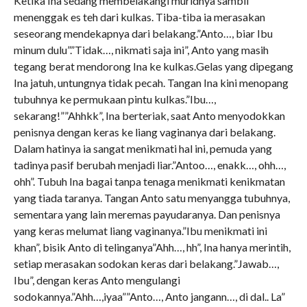
Ketika Ina sedang membelakangi muridnya sambil
menenggak es teh dari kulkas. Tiba-tiba ia merasakan
seseorang mendekapnya dari belakang.”Anto…, biar Ibu
minum dulu”.”Tidak…, nikmati saja ini”, Anto yang masih
tegang berat mendorong Ina ke kulkas.Gelas yang dipegang
Ina jatuh, untungnya tidak pecah. Tangan Ina kini menopang
tubuhnya ke permukaan pintu kulkas.”Ibu…,
sekarang!””Ahhkk”, Ina berteriak, saat Anto menyodokkan
penisnya dengan keras ke liang vaginanya dari belakang.
Dalam hatinya ia sangat menikmati hal ini, pemuda yang
tadinya pasif berubah menjadi liar.”Antoo…, enakk…, ohh…,
ohh”. Tubuh Ina bagai tanpa tenaga menikmati kenikmatan
yang tiada taranya. Tangan Anto satu menyangga tubuhnya,
sementara yang lain meremas payudaranya. Dan penisnya
yang keras melumat liang vaginanya.”Ibu menikmati ini
khan”, bisik Anto di telinganya”Ahh…, hh”, Ina hanya merintih,
setiap merasakan sodokan keras dari belakang.”Jawab…,
Ibu”, dengan keras Anto mengulangi
sodokannya.”Ahh…,iyaa””Anto…, Anto jangann…, di dal.. La”