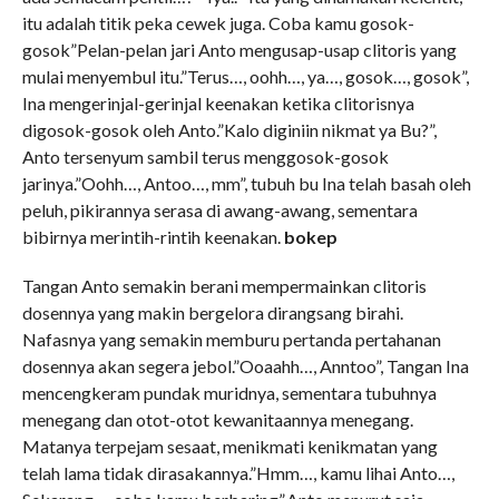
itu adalah titik peka cewek juga. Coba kamu gosok-
gosok”Pelan-pelan jari Anto mengusap-usap clitoris yang
mulai menyembul itu.”Terus…, oohh…, ya…, gosok…, gosok”,
Ina mengerinjal-gerinjal keenakan ketika clitorisnya
digosok-gosok oleh Anto.”Kalo diginiin nikmat ya Bu?”,
Anto tersenyum sambil terus menggosok-gosok
jarinya.”Oohh…, Antoo…, mm”, tubuh bu Ina telah basah oleh
peluh, pikirannya serasa di awang-awang, sementara
bibirnya merintih-rintih keenakan.
bokep
Tangan Anto semakin berani mempermainkan clitoris
dosennya yang makin bergelora dirangsang birahi.
Nafasnya yang semakin memburu pertanda pertahanan
dosennya akan segera jebol.”Ooaahh…, Anntoo”, Tangan Ina
mencengkeram pundak muridnya, sementara tubuhnya
menegang dan otot-otot kewanitaannya menegang.
Matanya terpejam sesaat, menikmati kenikmatan yang
telah lama tidak dirasakannya.”Hmm…, kamu lihai Anto…,