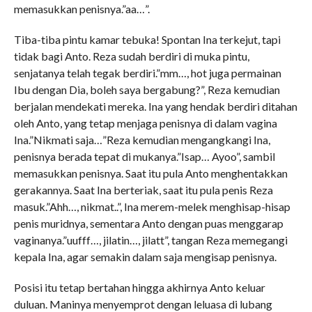
memasukkan penisnya.”aa…”.
Tiba-tiba pintu kamar tebuka! Spontan Ina terkejut, tapi
tidak bagi Anto. Reza sudah berdiri di muka pintu,
senjatanya telah tegak berdiri.”mm…, hot juga permainan
Ibu dengan Dia, boleh saya bergabung?”, Reza kemudian
berjalan mendekati mereka. Ina yang hendak berdiri ditahan
oleh Anto, yang tetap menjaga penisnya di dalam vagina
Ina.”Nikmati saja…”Reza kemudian mengangkangi Ina,
penisnya berada tepat di mukanya.”Isap… Ayoo”, sambil
memasukkan penisnya. Saat itu pula Anto menghentakkan
gerakannya. Saat Ina berteriak, saat itu pula penis Reza
masuk.”Ahh…, nikmat..”, Ina merem-melek menghisap-hisap
penis muridnya, sementara Anto dengan puas menggarap
vaginanya.”uufff…, jilatin…, jilatt”, tangan Reza memegangi
kepala Ina, agar semakin dalam saja mengisap penisnya.
Posisi itu tetap bertahan hingga akhirnya Anto keluar
duluan. Maninya menyemprot dengan leluasa di lubang