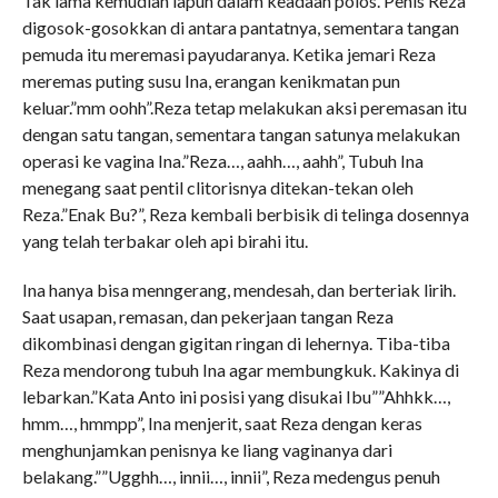
Tak lama kemudian iapun dalam keadaan polos. Penis Reza
digosok-gosokkan di antara pantatnya, sementara tangan
pemuda itu meremasi payudaranya. Ketika jemari Reza
meremas puting susu Ina, erangan kenikmatan pun
keluar.”mm oohh”.Reza tetap melakukan aksi peremasan itu
dengan satu tangan, sementara tangan satunya melakukan
operasi ke vagina Ina.”Reza…, aahh…, aahh”, Tubuh Ina
menegang saat pentil clitorisnya ditekan-tekan oleh
Reza.”Enak Bu?”, Reza kembali berbisik di telinga dosennya
yang telah terbakar oleh api birahi itu.
Ina hanya bisa menngerang, mendesah, dan berteriak lirih.
Saat usapan, remasan, dan pekerjaan tangan Reza
dikombinasi dengan gigitan ringan di lehernya. Tiba-tiba
Reza mendorong tubuh Ina agar membungkuk. Kakinya di
lebarkan.”Kata Anto ini posisi yang disukai Ibu””Ahhkk…,
hmm…, hmmpp”, Ina menjerit, saat Reza dengan keras
menghunjamkan penisnya ke liang vaginanya dari
belakang.””Ugghh…, innii…, innii”, Reza medengus penuh