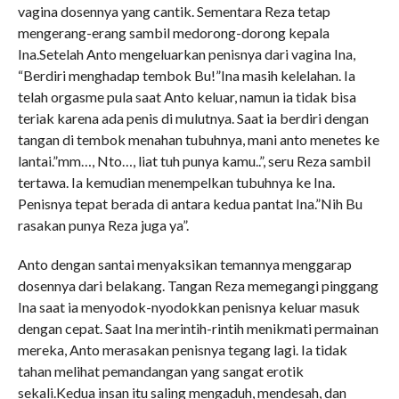
vagina dosennya yang cantik. Sementara Reza tetap
mengerang-erang sambil medorong-dorong kepala
Ina.Setelah Anto mengeluarkan penisnya dari vagina Ina,
“Berdiri menghadap tembok Bu!”Ina masih kelelahan. Ia
telah orgasme pula saat Anto keluar, namun ia tidak bisa
teriak karena ada penis di mulutnya. Saat ia berdiri dengan
tangan di tembok menahan tubuhnya, mani anto menetes ke
lantai.”mm…, Nto…, liat tuh punya kamu..”, seru Reza sambil
tertawa. Ia kemudian menempelkan tubuhnya ke Ina.
Penisnya tepat berada di antara kedua pantat Ina.”Nih Bu
rasakan punya Reza juga ya”.
Anto dengan santai menyaksikan temannya menggarap
dosennya dari belakang. Tangan Reza memegangi pinggang
Ina saat ia menyodok-nyodokkan penisnya keluar masuk
dengan cepat. Saat Ina merintih-rintih menikmati permainan
mereka, Anto merasakan penisnya tegang lagi. Ia tidak
tahan melihat pemandangan yang sangat erotik
sekali.Kedua insan itu saling mengaduh, mendesah, dan