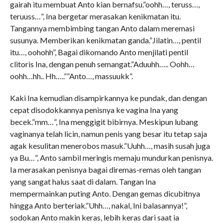
gairah itu membuat Anto kian bernafsu.”oohh…, teruss…,
teruuss…”, Ina bergetar merasakan kenikmatan itu.
Tangannya membimbing tangan Anto dalam meremasi
susunya. Memberikan kenikmatan ganda.”Jilatin…, pentil
itu…, oohohh”, Bagai dikomando Anto menjilati pentil
clitoris Ina, dengan penuh semangat.”Aduuhh….. Oohh…
oohh…hh.. Hh…..””Anto…, massuukk”.
Kaki Ina kemudian disampirkannya ke pundak, dan dengan
cepat disodokkannya penisnya ke vagina Ina yang
becek.”mm…”, Ina menggigit bibirnya. Meskipun lubang
vaginanya telah licin, namun penis yang besar itu tetap saja
agak kesulitan menerobos masuk.”Uuhh…, masih susah juga
ya Bu…”, Anto sambil meringis memaju mundurkan penisnya.
Ia merasakan penisnya bagai diremas-remas oleh tangan
yang sangat halus saat di dalam. Tangan Ina
mempermainkan puting Anto. Dengan gemas dicubitnya
hingga Anto berteriak.”Uhh…, nakal, Ini balasannya!”,
sodokan Anto makin keras, lebih keras dari saat ia