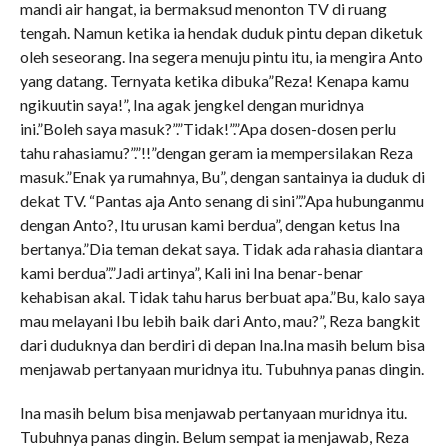
mandi air hangat, ia bermaksud menonton TV di ruang
tengah. Namun ketika ia hendak duduk pintu depan diketuk
oleh seseorang. Ina segera menuju pintu itu, ia mengira Anto
yang datang. Ternyata ketika dibuka”Reza! Kenapa kamu
ngikuutin saya!”, Ina agak jengkel dengan muridnya
ini.”Boleh saya masuk?”.”Tidak!”.”Apa dosen-dosen perlu
tahu rahasiamu?”.”!!”dengan geram ia mempersilakan Reza
masuk.”Enak ya rumahnya, Bu”, dengan santainya ia duduk di
dekat TV. “Pantas aja Anto senang di sini”.”Apa hubunganmu
dengan Anto?, Itu urusan kami berdua”, dengan ketus Ina
bertanya.”Dia teman dekat saya. Tidak ada rahasia diantara
kami berdua”.”Jadi artinya”, Kali ini Ina benar-benar
kehabisan akal. Tidak tahu harus berbuat apa.”Bu, kalo saya
mau melayani Ibu lebih baik dari Anto, mau?”, Reza bangkit
dari duduknya dan berdiri di depan Ina.Ina masih belum bisa
menjawab pertanyaan muridnya itu. Tubuhnya panas dingin.
Ina masih belum bisa menjawab pertanyaan muridnya itu.
Tubuhnya panas dingin. Belum sempat ia menjawab, Reza