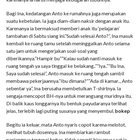
Bagi Ina, kedatangan Anto ke rumahnya juga merupakan
suatu kebetulan. Ia juga diam-diam naksir dengan anak itu.
Karenanya ia bermaksud memberi anak itu ‘pelajaran’
tambahan di Sabtu siang ini.”Sudah selesai Anto?”, Ina masuk
kembali ke ruang tamu setelah meninggalkan Anto selama
satu jam untuk mengerjakan soal-soal yang
diberikannya.”Hampir bu””Kalau sudah nanti masuk ke
ruang tengah ya saya tinggal ke belakang..””Iya..””Bu Ina,
Saya sudah selesai”, Anto masuk ke ruang tengah sambil
membawa pekerjaannya.”Ibu dimana?””Ada di kamar.., Anto
sebentar ya”, Ina berusaha membetulkan T-shirtnya. Ia
sengaja mencopot BH-nya untuk merangsang muridnya itu.
Di balik kaus longgarnya itu bentuk payudaranya terlihat
jelas, terlebih lagi puting susunya yang menyembul.
bokep
Begitu ia keluar, mata Anto nyaris copot karena melotot,
melihat tubuh dosennya. Ina membiarkan rambut
panjangnya tergerai bebas, tidak seperti biasanya saat ia