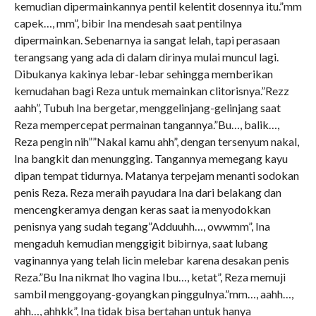
kemudian dipermainkannya pentil kelentit dosennya itu.”mm
capek…, mm”, bibir Ina mendesah saat pentilnya
dipermainkan. Sebenarnya ia sangat lelah, tapi perasaan
terangsang yang ada di dalam dirinya mulai muncul lagi.
Dibukanya kakinya lebar-lebar sehingga memberikan
kemudahan bagi Reza untuk memainkan clitorisnya.”Rezz
aahh”, Tubuh Ina bergetar, menggelinjang-gelinjang saat
Reza mempercepat permainan tangannya.”Bu…, balik…,
Reza pengin nih””Nakal kamu ahh”, dengan tersenyum nakal,
Ina bangkit dan menungging. Tangannya memegang kayu
dipan tempat tidurnya. Matanya terpejam menanti sodokan
penis Reza. Reza meraih payudara Ina dari belakang dan
mencengkeramya dengan keras saat ia menyodokkan
penisnya yang sudah tegang”Adduuhh…, owwmm”, Ina
mengaduh kemudian menggigit bibirnya, saat lubang
vaginannya yang telah licin melebar karena desakan penis
Reza.”Bu Ina nikmat lho vagina Ibu…, ketat”, Reza memuji
sambil menggoyang-goyangkan pinggulnya.”mm…, aahh…,
ahh…, ahhkk”, Ina tidak bisa bertahan untuk hanya