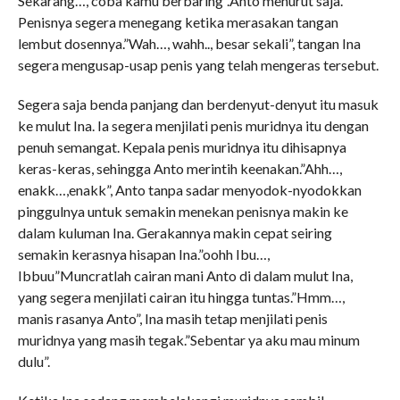
Sekarang…, coba kamu berbaring”.Anto menurut saja.
Penisnya segera menegang ketika merasakan tangan
lembut dosennya.”Wah…, wahh.., besar sekali”, tangan Ina
segera mengusap-usap penis yang telah mengeras tersebut.
Segera saja benda panjang dan berdenyut-denyut itu masuk
ke mulut Ina. Ia segera menjilati penis muridnya itu dengan
penuh semangat. Kepala penis muridnya itu dihisapnya
keras-keras, sehingga Anto merintih keenakan.”Ahh…,
enakk…,enakk”, Anto tanpa sadar menyodok-nyodokkan
pinggulnya untuk semakin menekan penisnya makin ke
dalam kuluman Ina. Gerakannya makin cepat seiring
semakin kerasnya hisapan Ina.”oohh Ibu…,
Ibbuu”Muncratlah cairan mani Anto di dalam mulut Ina,
yang segera menjilati cairan itu hingga tuntas.”Hmm…,
manis rasanya Anto”, Ina masih tetap menjilati penis
muridnya yang masih tegak.”Sebentar ya aku mau minum
dulu”.