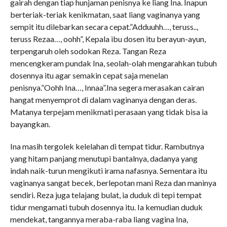
gairah dengan tiap hunjaman penisnya ke liang Ina. Inapun
berteriak-teriak kenikmatan, saat liang vaginanya yang
sempit itu dilebarkan secara cepat.”Adduuhh…, teruss..,
teruss Rezaa…, oohh”, Kepala ibu dosen itu berayun-ayun,
terpengaruh oleh sodokan Reza. Tangan Reza
mencengkeram pundak Ina, seolah-olah mengarahkan tubuh
dosennya itu agar semakin cepat saja menelan
penisnya.”Oohh Ina…, Innaa”.Ina segera merasakan cairan
hangat menyemprot di dalam vaginanya dengan deras.
Matanya terpejam menikmati perasaan yang tidak bisa ia
bayangkan.
Ina masih tergolek kelelahan di tempat tidur. Rambutnya
yang hitam panjang menutupi bantalnya, dadanya yang
indah naik-turun mengikuti irama nafasnya. Sementara itu
vaginanya sangat becek, berlepotan mani Reza dan maninya
sendiri. Reza juga telajang bulat, ia duduk di tepi tempat
tidur mengamati tubuh dosennya itu. Ia kemudian duduk
mendekat, tangannya meraba-raba liang vagina Ina,