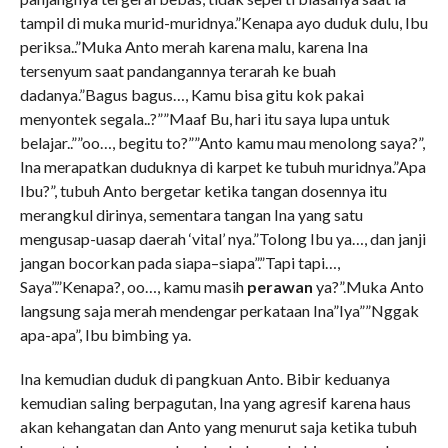
tampil di muka murid-muridnya.”Kenapa ayo duduk dulu, Ibu
periksa..”Muka Anto merah karena malu, karena Ina
tersenyum saat pandangannya terarah ke buah
dadanya.”Bagus bagus…, Kamu bisa gitu kok pakai
menyontek segala..?””Maaf Bu, hari itu saya lupa untuk
belajar..””oo…, begitu to?””Anto kamu mau menolong saya?”,
Ina merapatkan duduknya di karpet ke tubuh muridnya.”Apa
Ibu?”, tubuh Anto bergetar ketika tangan dosennya itu
merangkul dirinya, sementara tangan Ina yang satu
mengusap-uasap daerah ‘vital’ nya.”Tolong Ibu ya…, dan janji
jangan bocorkan pada siapa–siapa”.”Tapi tapi…,
Saya”.”Kenapa?, oo…, kamu masih
perawan
ya?”.Muka Anto
langsung saja merah mendengar perkataan Ina”Iya””Nggak
apa-apa”, Ibu bimbing ya.
Ina kemudian duduk di pangkuan Anto. Bibir keduanya
kemudian saling berpagutan, Ina yang agresif karena haus
akan kehangatan dan Anto yang menurut saja ketika tubuh