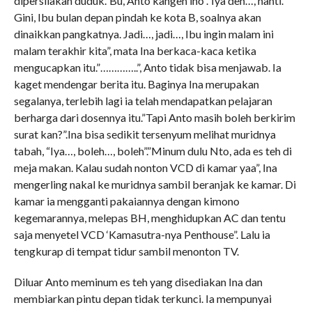
dipersilakan duduk.”Bu, Anto kangen lho”.”Iya deh…, nanti.
Gini, Ibu bulan depan pindah ke kota B, soalnya akan
dinaikkan pangkatnya. Jadi…, jadi…, Ibu ingin malam ini
malam terakhir kita”, mata Ina berkaca-kaca ketika
mengucapkan itu.”…………..”, Anto tidak bisa menjawab. Ia
kaget mendengar berita itu. Baginya Ina merupakan
segalanya, terlebih lagi ia telah mendapatkan pelajaran
berharga dari dosennya itu.”Tapi Anto masih boleh berkirim
surat kan?”.Ina bisa sedikit tersenyum melihat muridnya
tabah, “Iya…, boleh…, boleh”.”Minum dulu Nto, ada es teh di
meja makan. Kalau sudah nonton VCD di kamar yaa”, Ina
mengerling nakal ke muridnya sambil beranjak ke kamar. Di
kamar ia mengganti pakaiannya dengan kimono
kegemarannya, melepas BH, menghidupkan AC dan tentu
saja menyetel VCD ‘Kamasutra-nya Penthouse”. Lalu ia
tengkurap di tempat tidur sambil menonton TV.
Diluar Anto meminum es teh yang disediakan Ina dan
membiarkan pintu depan tidak terkunci. Ia mempunyai