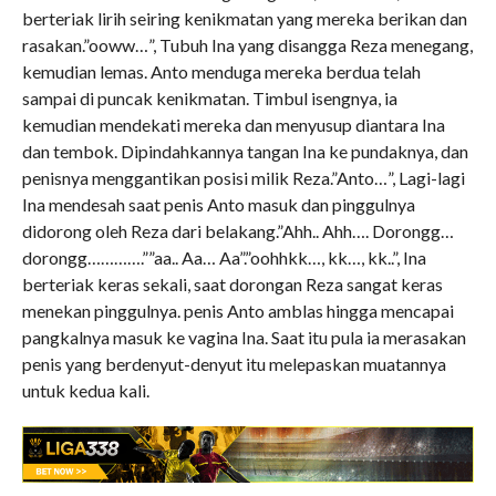
berteriak lirih seiring kenikmatan yang mereka berikan dan
rasakan.”ooww…”, Tubuh Ina yang disangga Reza menegang,
kemudian lemas. Anto menduga mereka berdua telah
sampai di puncak kenikmatan. Timbul isengnya, ia
kemudian mendekati mereka dan menyusup diantara Ina
dan tembok. Dipindahkannya tangan Ina ke pundaknya, dan
penisnya menggantikan posisi milik Reza.”Anto…”, Lagi-lagi
Ina mendesah saat penis Anto masuk dan pinggulnya
didorong oleh Reza dari belakang.”Ahh.. Ahh…. Dorongg…
dorongg………….””aa.. Aa… Aa”.”oohhkk…, kk…, kk..”, Ina
berteriak keras sekali, saat dorongan Reza sangat keras
menekan pinggulnya. penis Anto amblas hingga mencapai
pangkalnya masuk ke vagina Ina. Saat itu pula ia merasakan
penis yang berdenyut-denyut itu melepaskan muatannya
untuk kedua kali.