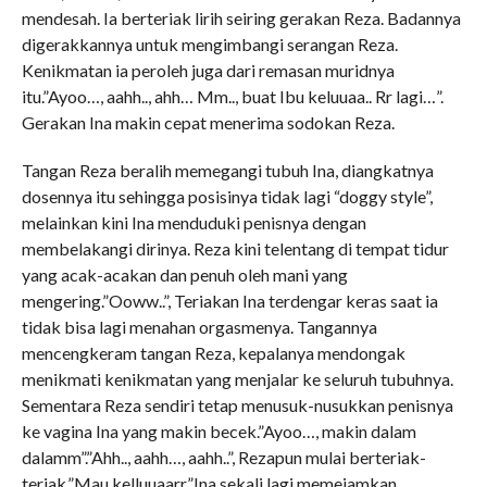
mendesah. Ia berteriak lirih seiring gerakan Reza. Badannya
digerakkannya untuk mengimbangi serangan Reza.
Kenikmatan ia peroleh juga dari remasan muridnya
itu.”Ayoo…, aahh.., ahh… Mm.., buat Ibu keluuaa.. Rr lagi…”.
Gerakan Ina makin cepat menerima sodokan Reza.
Tangan Reza beralih memegangi tubuh Ina, diangkatnya
dosennya itu sehingga posisinya tidak lagi “doggy style”,
melainkan kini Ina menduduki penisnya dengan
membelakangi dirinya. Reza kini telentang di tempat tidur
yang acak-acakan dan penuh oleh mani yang
mengering.”Ooww..”, Teriakan Ina terdengar keras saat ia
tidak bisa lagi menahan orgasmenya. Tangannya
mencengkeram tangan Reza, kepalanya mendongak
menikmati kenikmatan yang menjalar ke seluruh tubuhnya.
Sementara Reza sendiri tetap menusuk-nusukkan penisnya
ke vagina Ina yang makin becek.”Ayoo…, makin dalam
dalamm”.”Ahh.., aahh…, aahh..”, Rezapun mulai berteriak-
teriak.”Mau kelluuaarr”Ina sekali lagi memejamkan