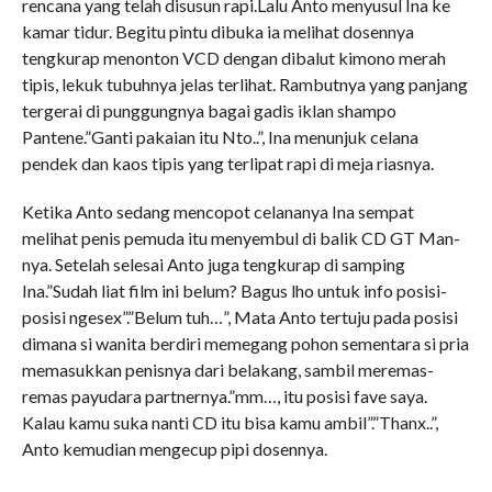
rencana yang telah disusun rapi.Lalu Anto menyusul Ina ke
kamar tidur. Begitu pintu dibuka ia melihat dosennya
tengkurap menonton VCD dengan dibalut kimono merah
tipis, lekuk tubuhnya jelas terlihat. Rambutnya yang panjang
tergerai di punggungnya bagai gadis iklan shampo
Pantene.”Ganti pakaian itu Nto..”, Ina menunjuk celana
pendek dan kaos tipis yang terlipat rapi di meja riasnya.
Ketika Anto sedang mencopot celananya Ina sempat
melihat penis pemuda itu menyembul di balik CD GT Man-
nya. Setelah selesai Anto juga tengkurap di samping
Ina.”Sudah liat film ini belum? Bagus lho untuk info posisi-
posisi ngesex”.”Belum tuh…”, Mata Anto tertuju pada posisi
dimana si wanita berdiri memegang pohon sementara si pria
memasukkan penisnya dari belakang, sambil meremas-
remas payudara partnernya.”mm…, itu posisi fave saya.
Kalau kamu suka nanti CD itu bisa kamu ambil”.”Thanx..”,
Anto kemudian mengecup pipi dosennya.