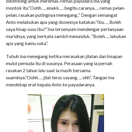
dibimbing untuk meremas-remas payudara Ina yang
montok itu.”Oohh…, enakk…, begitu caranya…, remas pelan-
pelan, rasakan putingnya menegang..” Dengan semangat
Anto melakukan apa yang dosennya katakan.”Ibu…, Boleh
saya hisap susu Ibu?”.Ina tersenyum mendengar pertanyaan
muridnya, yang berkata sambil menunduk, “Boleh…, lakukan
apa yang kamu suka”.
Tubuh Ina menegang ketika merasakan jilatan dan hisapan
mulut pemuda itu di susunya. Perasaan yang ia pernah
rasakan 2 tahun lalu saat ia masih bersama
suaminya.”Oohh…, jilat terus sayang…, ohh”, Tangan Ina
mendekap erat kepala Anto ke payudaranya.