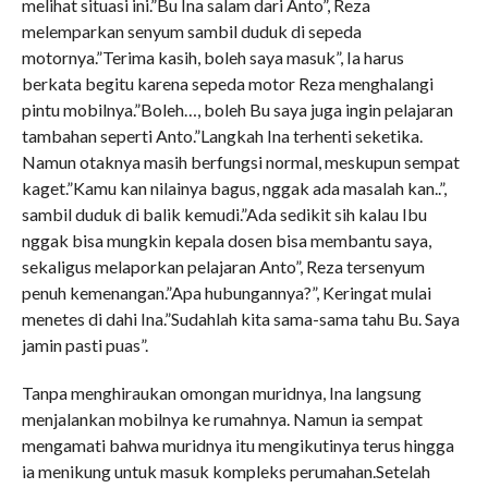
melihat situasi ini.”Bu Ina salam dari Anto”, Reza
melemparkan senyum sambil duduk di sepeda
motornya.”Terima kasih, boleh saya masuk”, Ia harus
berkata begitu karena sepeda motor Reza menghalangi
pintu mobilnya.”Boleh…, boleh Bu saya juga ingin pelajaran
tambahan seperti Anto.”Langkah Ina terhenti seketika.
Namun otaknya masih berfungsi normal, meskupun sempat
kaget.”Kamu kan nilainya bagus, nggak ada masalah kan..”,
sambil duduk di balik kemudi.”Ada sedikit sih kalau Ibu
nggak bisa mungkin kepala dosen bisa membantu saya,
sekaligus melaporkan pelajaran Anto”, Reza tersenyum
penuh kemenangan.”Apa hubungannya?”, Keringat mulai
menetes di dahi Ina.”Sudahlah kita sama-sama tahu Bu. Saya
jamin pasti puas”.
Tanpa menghiraukan omongan muridnya, Ina langsung
menjalankan mobilnya ke rumahnya. Namun ia sempat
mengamati bahwa muridnya itu mengikutinya terus hingga
ia menikung untuk masuk kompleks perumahan.Setelah