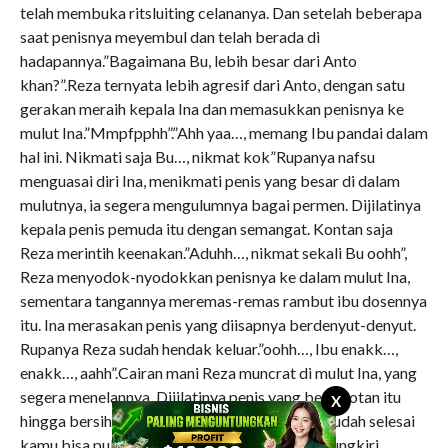
telah membuka ritsluiting celananya. Dan setelah beberapa
saat penisnya meyembul dan telah berada di
hadapannya.”Bagaimana Bu, lebih besar dari Anto
khan?”.Reza ternyata lebih agresif dari Anto, dengan satu
gerakan meraih kepala Ina dan memasukkan penisnya ke
mulut Ina.”Mmpfpphh”.”Ahh yaa…, memang Ibu pandai dalam
hal ini. Nikmati saja Bu…, nikmat kok”Rupanya nafsu
menguasai diri Ina, menikmati penis yang besar di dalam
mulutnya, ia segera mengulumnya bagai permen. Dijilatinya
kepala penis pemuda itu dengan semangat. Kontan saja
Reza merintih keenakan.”Aduhh…, nikmat sekali Bu oohh”,
Reza menyodok-nyodokkan penisnya ke dalam mulut Ina,
sementara tangannya meremas-remas rambut ibu dosennya
itu. Ina merasakan penis yang diisapnya berdenyut-denyut.
Rupanya Reza sudah hendak keluar.”oohh…, Ibu enakk…,
enakk…, aahh”.Cairan mani Reza muncrat di mulut Ina, yang
segera menelannya. Dijilatinya penis yang berlepotan itu
X
hingga bersih. Kemudian ia berdiri.”Sudahh…, sudah selesai
kamu bisa pulang”, Namun Ina tidak bisa memungkiri