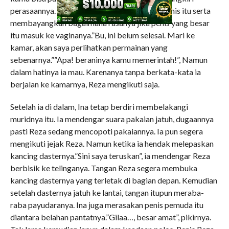
perasaannya. Ia menikmati mani Reza yang manis itu serta
membayangkan bagaimana rasanya jika penis yang besar
itu masuk ke vaginanya.”Bu, ini belum selesai. Mari ke
kamar, akan saya perlihatkan permainan yang
sebenarnya.””Apa! beraninya kamu memerintah!”, Namun
dalam hatinya ia mau. Karenanya tanpa berkata-kata ia
berjalan ke kamarnya, Reza mengikuti saja.
Setelah ia di dalam, Ina tetap berdiri membelakangi
muridnya itu. Ia mendengar suara pakaian jatuh, dugaannya
pasti Reza sedang mencopoti pakaiannya. Ia pun segera
mengikuti jejak Reza. Namun ketika ia hendak melepaskan
kancing dasternya.”Sini saya teruskan”, ia mendengar Reza
berbisik ke telinganya. Tangan Reza segera membuka
kancing dasternya yang terletak di bagian depan. Kemudian
setelah dasternya jatuh ke lantai, tangan itupun meraba-
raba payudaranya. Ina juga merasakan penis pemuda itu
diantara belahan pantatnya.”Gilaa…, besar amat”, pikirnya.