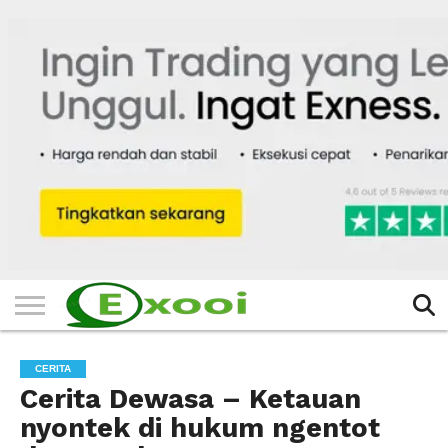
HOME
FILTER
BERITA
BIODATA
CERITA
CERPEN
EKSKLUSIF
FOTO
VIDEO
TIPS
MORE
CERITA
Cerita Dewasa – Ketauan
nyontek di hukum ngentot