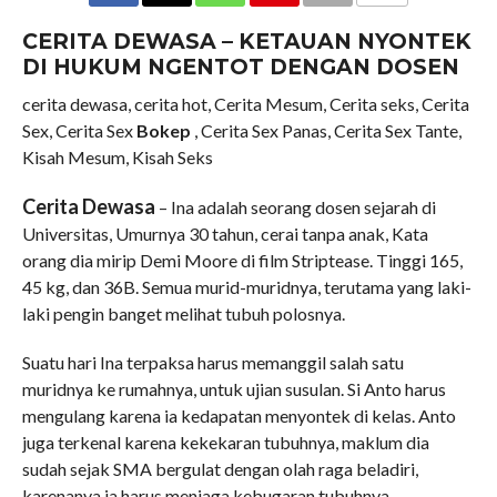
COMMENTS
CERITA DEWASA – KETAUAN NYONTEK
DI HUKUM NGENTOT DENGAN DOSEN
cerita dewasa, cerita hot, Cerita Mesum, Cerita seks, Cerita
Sex, Cerita Sex
Bokep
, Cerita Sex Panas, Cerita Sex Tante,
Kisah Mesum, Kisah Seks
Cerita Dewasa
– Ina adalah seorang dosen sejarah di
Universitas, Umurnya 30 tahun, cerai tanpa anak, Kata
orang dia mirip Demi Moore di film Striptease. Tinggi 165,
45 kg, dan 36B. Semua murid-muridnya, terutama yang laki-
laki pengin banget melihat tubuh polosnya.
Suatu hari Ina terpaksa harus memanggil salah satu
muridnya ke rumahnya, untuk ujian susulan. Si Anto harus
mengulang karena ia kedapatan menyontek di kelas. Anto
juga terkenal karena kekekaran tubuhnya, maklum dia
sudah sejak SMA bergulat dengan olah raga beladiri,
karenanya ia harus menjaga kebugaran tubuhnya.