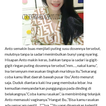
Anto semakin buas menjilati puting susu dosennya tersebut,
mulutnya tanpa ia sadari menimbulkan bunyi yang nyaring.
Hisapan Anto makin keras, bahkan tanpa ia sadari ia gigit-
gigit ringan puting dosennya tersebut.”mm…, nakal kamu”,
Ina tersenyum merasakan tingkah muridnya itu.”Sekarang
coba kamu lihat daerah bawah pusar Ibu”.Anto menurut
saja. Duduk diantara kaki Ina yang membuka lebar. Ina
kemudian menyandarkan punggungya pada dinding di
belakangnya.”Coba kamu rasakan”, ia membimbing telunjuk
Anto memasuki vaginanya.”Hangat Bu..”Bisa kamu rasakan
ada semacam pentil…?””Iya..””Itu yang dinamakan kelentit,