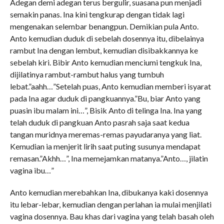
Adegan demi adegan terus bergulir, suasana pun menjadi
semakin panas. Ina kini tengkurap dengan tidak lagi
mengenakan selembar benangpun. Demikian pula Anto.
Anto kemudian duduk di sebelah dosennya itu, dibelainya
rambut Ina dengan lembut, kemudian disibakkannya ke
sebelah kiri. Bibir Anto kemudian menciumi tengkuk Ina,
dijilatinya rambut-rambut halus yang tumbuh
lebat.”aahh…”Setelah puas, Anto kemudian memberi isyarat
pada Ina agar duduk di pangkuannya.”Bu, biar Anto yang
puasin ibu malam ini…”, Bisik Anto di telinga Ina. Ina yang
telah duduk di pangkuan Anto pasrah saja saat kedua
tangan muridnya meremas-remas payudaranya yang liat.
Kemudian ia menjerit lirih saat puting susunya mendapat
remasan.”Akhh…”, Ina memejamkan matanya.”Anto…, jilatin
vagina ibu…”
Anto kemudian merebahkan Ina, dibukanya kaki dosennya
itu lebar-lebar, kemudian dengan perlahan ia mulai menjilati
vagina dosennya. Bau khas dari vagina yang telah basah oleh