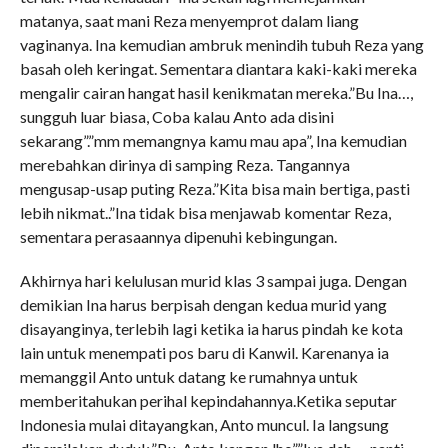
matanya, saat mani Reza menyemprot dalam liang
vaginanya. Ina kemudian ambruk menindih tubuh Reza yang
basah oleh keringat. Sementara diantara kaki-kaki mereka
mengalir cairan hangat hasil kenikmatan mereka.”Bu Ina…,
sungguh luar biasa, Coba kalau Anto ada disini
sekarang”.”mm memangnya kamu mau apa”, Ina kemudian
merebahkan dirinya di samping Reza. Tangannya
mengusap-usap puting Reza.”Kita bisa main bertiga, pasti
lebih nikmat..”Ina tidak bisa menjawab komentar Reza,
sementara perasaannya dipenuhi kebingungan.
Akhirnya hari kelulusan murid klas 3 sampai juga. Dengan
demikian Ina harus berpisah dengan kedua murid yang
disayanginya, terlebih lagi ketika ia harus pindah ke kota
lain untuk menempati pos baru di Kanwil. Karenanya ia
memanggil Anto untuk datang ke rumahnya untuk
memberitahukan perihal kepindahannya.Ketika seputar
Indonesia mulai ditayangkan, Anto muncul. Ia langsung