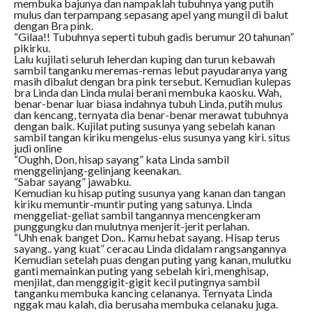
membuka bajunya dan nampaklah tubuhnya yang putih
mulus dan terpampang sepasang apel yang mungil di balut
dengan Bra pink.
“Gilaa!! Tubuhnya seperti tubuh gadis berumur 20 tahunan”
pikirku.
Lalu kujilati seluruh leherdan kuping dan turun kebawah
sambil tanganku meremas-remas lebut payudaranya yang
masih dibalut dengan bra pink tersebut. Kemudian kulepas
bra Linda dan Linda mulai berani membuka kaosku. Wah,
benar-benar luar biasa indahnya tubuh Linda, putih mulus
dan kencang, ternyata dia benar-benar merawat tubuhnya
dengan baik. Kujilat puting susunya yang sebelah kanan
sambil tangan kiriku mengelus-elus susunya yang kiri. situs
judi online
“Oughh, Don, hisap sayang” kata Linda sambil
menggelinjang-gelinjang keenakan.
“Sabar sayang” jawabku.
Kemudian ku hisap puting susunya yang kanan dan tangan
kiriku memuntir-muntir puting yang satunya. Linda
menggeliat-geliat sambil tangannya mencengkeram
punggungku dan mulutnya menjerit-jerit perlahan.
“Uhh enak banget Don.. Kamu hebat sayang. Hisap terus
sayang.. yang kuat” ceracau Linda didalam rangsangannya
Kemudian setelah puas dengan puting yang kanan, mulutku
ganti memainkan puting yang sebelah kiri, menghisap,
menjilat, dan menggigit-gigit kecil putingnya sambil
tanganku membuka kancing celananya. Ternyata Linda
nggak mau kalah, dia berusaha membuka celanaku juga.