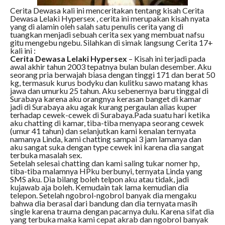
Cerita Dewasa kali ini menceritakan tentang kisah Cerita
Dewasa Lelaki Hypersex , cerita ini merupakan kisah nyata
yang di alamin oleh salah satu penulis cerita yang di
tuangkan menjadi sebuah cerita sex yang membuat nafsu
gitu mengebu ngebu. Silahkan di simak langsung Cerita 17+
kali ini :
Cerita Dewasa Lelaki Hypersex
– Kisah ini terjadi pada
awal akhir tahun 2003 tepatnya bulan bulan desember. Aku
seorang pria berwajah biasa dengan tinggi 171 dan berat 50
kg, termasuk kurus bodyku dan kulitku sawo matang khas
jawa dan umurku 25 tahun. Aku sebenernya baru tinggal di
Surabaya karena aku orangnya kerasan banget di kamar
jadi di Surabaya aku agak kurang pergaulan alias kuper
terhadap cewek-cewek di Surabaya.Pada suatu hari ketika
aku chatting di kamar, tiba-tiba menyapa seorang cewek
(umur 41 tahun) dan selanjutkan kami kenalan ternyata
namanya Linda, kami chatting sampai 3 jam lamanya dan
aku sangat suka dengan type cewek ini karena dia sangat
terbuka masalah sex.
Setelah selesai chatting dan kami saling tukar nomer hp,
tiba-tiba malamnya HPku berbunyi, ternyata Linda yang
SMS aku. Dia bilang boleh telpon aku atau tidak, jadi
kujawab aja boleh. Kemudain tak lama kemudian dia
telepon. Setelah ngobrol-ngobrol banyak dia mengaku
bahwa dia berasal dari bandung dan dia ternyata masih
single karena trauma dengan pacarnya dulu. Karena sifat dia
yang terbuka maka kami cepat akrab dan ngobrol banyak