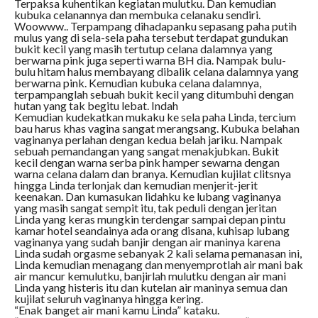
Terpaksa kuhentikan kegiatan mulutku. Dan kemudian
kubuka celanannya dan membuka celanaku sendiri.
Woowww.. Terpampang dihadapanku sepasang paha putih
mulus yang di sela-sela paha tersebut terdapat gundukan
bukit kecil yang masih tertutup celana dalamnya yang
berwarna pink juga seperti warna BH dia. Nampak bulu-
bulu hitam halus membayang dibalik celana dalamnya yang
berwarna pink. Kemudian kubuka celana dalamnya,
terpampanglah sebuah bukit kecil yang ditumbuhi dengan
hutan yang tak begitu lebat. Indah
Kemudian kudekatkan mukaku ke sela paha Linda, tercium
bau harus khas vagina sangat merangsang. Kubuka belahan
vaginanya perlahan dengan kedua belah jariku. Nampak
sebuah pemandangan yang sangat menakjubkan. Bukit
kecil dengan warna serba pink hamper sewarna dengan
warna celana dalam dan branya. Kemudian kujilat clitsnya
hingga Linda terlonjak dan kemudian menjerit-jerit
keenakan. Dan kumasukan lidahku ke lubang vaginanya
yang masih sangat sempit itu, tak peduli dengan jeritan
Linda yang keras mungkin terdengar sampai depan pintu
kamar hotel seandainya ada orang disana, kuhisap lubang
vaginanya yang sudah banjir dengan air maninya karena
Linda sudah orgasme sebanyak 2 kali selama pemanasan ini,
Linda kemudian menagang dan menyemprotlah air mani bak
air mancur kemulutku, banjirlah mulutku dengan air mani
Linda yang histeris itu dan kutelan air maninya semua dan
kujilat seluruh vaginanya hingga kering.
“Enak banget air mani kamu Linda” kataku.