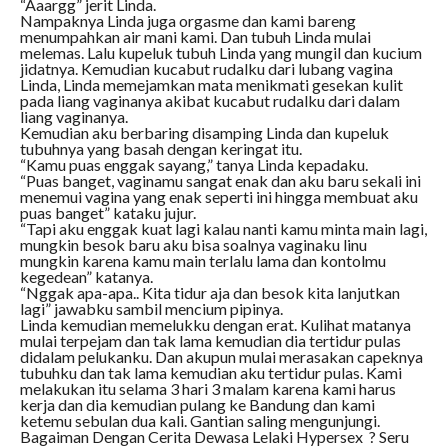
“Aaargg” jerit Linda.
Nampaknya Linda juga orgasme dan kami bareng
menumpahkan air mani kami. Dan tubuh Linda mulai
melemas. Lalu kupeluk tubuh Linda yang mungil dan kucium
jidatnya. Kemudian kucabut rudalku dari lubang vagina
Linda, Linda memejamkan mata menikmati gesekan kulit
pada liang vaginanya akibat kucabut rudalku dari dalam
liang vaginanya.
Kemudian aku berbaring disamping Linda dan kupeluk
tubuhnya yang basah dengan keringat itu.
“Kamu puas enggak sayang,” tanya Linda kepadaku.
“Puas banget, vaginamu sangat enak dan aku baru sekali ini
menemui vagina yang enak seperti ini hingga membuat aku
puas banget” kataku jujur.
“Tapi aku enggak kuat lagi kalau nanti kamu minta main lagi,
mungkin besok baru aku bisa soalnya vaginaku linu
mungkin karena kamu main terlalu lama dan kontolmu
kegedean” katanya.
“Nggak apa-apa.. Kita tidur aja dan besok kita lanjutkan
lagi” jawabku sambil mencium pipinya.
Linda kemudian memelukku dengan erat. Kulihat matanya
mulai terpejam dan tak lama kemudian dia tertidur pulas
didalam pelukanku. Dan akupun mulai merasakan capeknya
tubuhku dan tak lama kemudian aku tertidur pulas. Kami
melakukan itu selama 3 hari 3 malam karena kami harus
kerja dan dia kemudian pulang ke Bandung dan kami
ketemu sebulan dua kali. Gantian saling mengunjungi.
Bagaiman Dengan Cerita Dewasa Lelaki Hypersex ? Seru