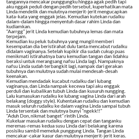
tangannya mencakar punggungku hingga agak pedih tapi
aku nggak peduli dengan pedih tersebut, kuperhatikan mata
Linda mendelik dan mulutnya menjerit-jerit mengucapkan
kata-kata yang enggak jelas. Kemudian kutekan rudalku
dalam-dalam hingga menyentuh dasar rahim Linda dan
kudiamkan.
“Aarrgg” jerit Linda kemudian tubuhnya lemas dan mata
terpejam.
Kemudian ku peluk tubuhnya yang mungil memberi
kesempatan dia beristirahat dulu tanta mencabut rudalku
didalam vaginanya. Setelah kupikir dia sudah cukup puas
menikmati istirahatnya baru kemudian tangan dan lidahku
beraksi untuk merangsang nafsu Linda lagi. Nampaknya
nafsu Linda sudah terbangkit lagi, nampak dari gerakan
tubuhnya dan mulutnya sudah mulai mendesah-desah
keenakan.
Kemudian mendadak kucabut rudalku dari lubang
vaginanya, dan Linda nampak kecewa tapi aku enggak
perduli dan kubalikan tubuh Linda dan kusuruh nungging.
Lalu kumasukan rudalku ke lubang vagina Linda dari arah
belakang (doggy style). Kuhentakan rudalku dan kemudian
masuk seluruh rudalku ke dalam vagina Linda sampai tubuh
Linda tersentak dan mulutnya bunyi “ngekk!!”
“Aduh Don, nikmat banget” rintih Linda.
Kukeluar masukan rudalku dengan cepat dan tanganku
meremas-remas kedua susu Linda dari belakang karena
posisiku sambil memeluk punggung Linda. Tangan Linda
mencakar-cakar kasur dan mulutnya menjerit-jerit keras.