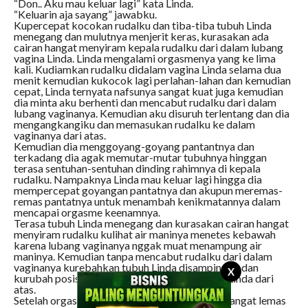
“Don.. Aku mau keluar lagi” kata Linda.
“Keluarin aja sayang” jawabku.
Kupercepat kocokan rudalku dan tiba-tiba tubuh Linda
menegang dan mulutnya menjerit keras, kurasakan ada
cairan hangat menyiram kepala rudalku dari dalam lubang
vagina Linda. Linda mengalami orgasmenya yang ke lima
kali. Kudiamkan rudalku didalam vagina Linda selama dua
menit kemudian kukocok lagi perlahan-lahan dan kemudian
cepat, Linda ternyata nafsunya sangat kuat juga kemudian
dia minta aku berhenti dan mencabut rudalku dari dalam
lubang vaginanya. Kemudian aku disuruh terlentang dan dia
mengangkangiku dan memasukan rudalku ke dalam
vaginanya dari atas.
Kemudian dia menggoyang-goyang pantantnya dan
terkadang dia agak memutar-mutar tubuhnya hinggan
terasa sentuhan-sentuhan dinding rahimnya di kepala
rudalku. Nampaknya Linda mau keluar lagi hingga dia
mempercepat goyangan pantatnya dan akupun meremas-
remas pantatnya untuk menambah kenikmatannya dalam
mencapai orgasme keenamnya.
Terasa tubuh Linda menegang dan kurasakan cairan hangat
menyiram rudalku kulihat air maninya menetes kebawah
karena lubang vaginanya nggak muat menampung air
maninya. Kemudian tanpa mencabut rudalku dari dalam
vaginanya kurebahkan tubuh Linda disampingku dan
X
kurubah posisiku kembali diatasnya. Kupeluk Linda dari
atas.
Setelah orgasme ke 11 kalinya Linda nampak sangat lemas