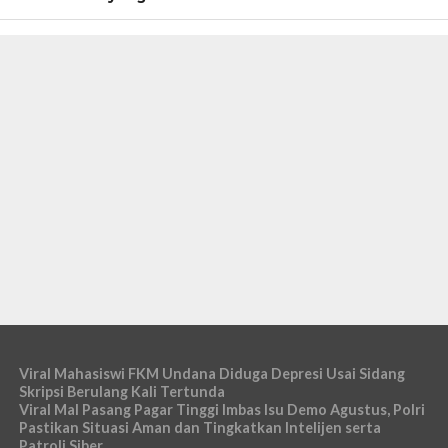
Viral Mahasiswi FKM Undana Diduga Depresi Usai Sidang
Skripsi Berulang Kali Tertunda
Viral Mal Pasang Pagar Tinggi Imbas Isu Demo Agustus, Polri
Pastikan Situasi Aman dan Tingkatkan Intelijen serta
Patroli Siber