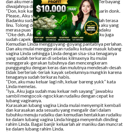
dan aku merasa kasihan melihat dia kecapean. Terbayang
diwajahnya dia begitu lelah.
“Don, kok kamu belum keluar juga sayang. Keluarin donk.
Please.. Aku sudah nggak kuat neh.
Badanku sudah lemes banget dan vaginaku sudah terasa
linu. Tolong donk sayang, aku nggak mau hanya aku yang
merasa puas” kata Linda sambil memohon kepadaku
“Oke deh. Aku emang bentar lagi keluar kok. Aku juga
sudah capek nih” jawabku.
Kemudian Linda menggoyang-goyang pantatnya perlahan.
Dan aku mulai menggerakan rudalku keluar masuk lubang
vagina Linda sehingga Linda dengan sisa-sisa tenaganya
yang sudah terkuran di sebelas kilmaxnya itu mulai
menggerak-gerakan tubuhnya dan mencengkeram
punggungku dengan keras dan mulutnya mendesah-desah
tidak berteriak-teriak kayak sebelumnya mungkin karena
tenaganya sudah terkuras habis.
“Don, aku mau keluar lagi nih, keluar bareng yukk” kata
Linda memelas.
“Iya.. Aku juga sudah mau keluar neh sayang” jawabku
sambil mengocok-ngockkan rudalku dengan cepat ke
lubang vaginanya.
Kurasakan lubang vagina Linda mulai menyempit kembali
dan kurasakan ada sesuatu yang mengalir dari dalam
tubuhku menuju rudalku dan kemudian hentakkan rudalku
ke dalam lubang vagina Linda hingga menyentuh dinding
rahim Linda. Bagai banjir keluarlah air maniku dan muncrat
ke dalam lubang rahim Linda.