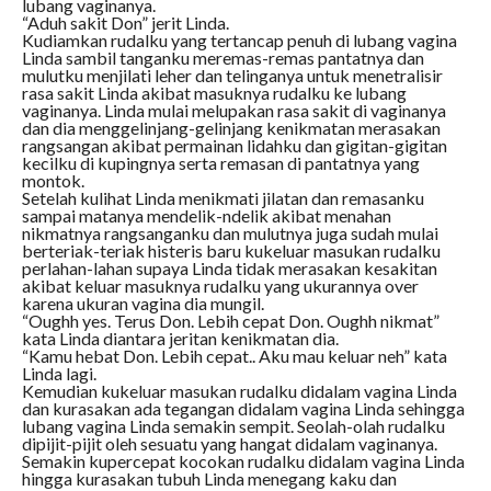
lubang vaginanya.
“Aduh sakit Don” jerit Linda.
Kudiamkan rudalku yang tertancap penuh di lubang vagina
Linda sambil tanganku meremas-remas pantatnya dan
mulutku menjilati leher dan telinganya untuk menetralisir
rasa sakit Linda akibat masuknya rudalku ke lubang
vaginanya. Linda mulai melupakan rasa sakit di vaginanya
dan dia menggelinjang-gelinjang kenikmatan merasakan
rangsangan akibat permainan lidahku dan gigitan-gigitan
kecilku di kupingnya serta remasan di pantatnya yang
montok.
Setelah kulihat Linda menikmati jilatan dan remasanku
sampai matanya mendelik-ndelik akibat menahan
nikmatnya rangsanganku dan mulutnya juga sudah mulai
berteriak-teriak histeris baru kukeluar masukan rudalku
perlahan-lahan supaya Linda tidak merasakan kesakitan
akibat keluar masuknya rudalku yang ukurannya over
karena ukuran vagina dia mungil.
“Oughh yes. Terus Don. Lebih cepat Don. Oughh nikmat”
kata Linda diantara jeritan kenikmatan dia.
“Kamu hebat Don. Lebih cepat.. Aku mau keluar neh” kata
Linda lagi.
Kemudian kukeluar masukan rudalku didalam vagina Linda
dan kurasakan ada tegangan didalam vagina Linda sehingga
lubang vagina Linda semakin sempit. Seolah-olah rudalku
dipijit-pijit oleh sesuatu yang hangat didalam vaginanya.
Semakin kupercepat kocokan rudalku didalam vagina Linda
hingga kurasakan tubuh Linda menegang kaku dan