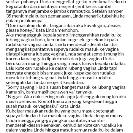
sekitar pahanya. Linda menggeliat-geliat menikmati seluruh
kegiatanku dan mulutnya menjerit-jerit keras sambil
tangannya menjambak-jambak rambutku. Setelah hamper
35 menit melakukan pemanasan, Linda menarik tubuhku ke
dalam pelukannya.
“Don masukan donk.. Jangan siksa aku kayak gini, please,
please honey..” kata Linda memohon.
Aku mengangguk kepala sambil mengarahkan rudalku ke
lubang vagina linda, kemudian kugesek-gesekan kepala
rudalku ke vagina Linda. Linda mendesah-desah dan dia
mengangkat pantatnya supaya rudalku masuk ke vagina
diatapi karena lubang vagina Linda sangat sempit mungkin
karena lama nggak dipake main dan juga vagina Linda
berukuran mungil hingga yang masuk hanya kepala rudalku.
Lalu kutekan rudalku ke dalam lubang vagina Linda tapi
ternyata enggak bisa masuk juga, kupaksakan rudalku
masuk ke lubang vagina Linda hingga masuk rudalku
setengah dan Linda menjerit kesakitan.
“Sorry, sayang. Habis susah banget masuk ke lubang vagina
kamu sih, kamu masih perawan ya” tanyaku.
“Nggak. Aku dulu sering main juga jadi enggak mungkin aku
masih perawan. Kontol kamu aja yang kegedean hingga
susah masuk ke vaginaku” kata Linda.
Kukeluar masukan rudalku yang baru masuk setengah
supaya licin dan bisa masuk ke vagina Linda dengan mulus.
Linda menggoyang-goyangkan pantatnya sambil
mendesah-desah keenakan, kemudian kutekan rudalku ke
dalam vagina Linda hingga masuk semua rudalku ke dalam