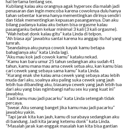
hal tertama tentang sex.
Kubilang kalau aku orangnya agak hypersex dia malah jadi
penasaran dan ingin mencoba karena cowoknya dulu hanya
tahan sebentar karena hanya mementingkan dirinya sendiri
dan tidak mementingkan kepuasan pasangannya. Dan aku
bilang padanya kalau aku belum bisa orgasme kalau
pasanganku belum keluar minimal 3 kali (3 kali orgasme).
“Wah hebat donk kalau gitu” kata Linda di telpon.
“Ah biasa aja” jawabku santai karena ku anggap itu hal yang
lumrah.
“Seandainya aku punya cowok kayak kamu betapa
bahagianya aku” kata Linda lagi.
“Aku mau kok jadi cowok kamu” kataku nekad.
“Kamu kan baru umur 25 tahun sedangkan aku sudah 41
tahun, kamu mana mau ama cewek setua aku, kan kamu bias
cari cewek yang sebaya sama kamu” kata Linda.
“Kurang enak she kalau ama cewek yang sebaya atau lebih
muda dari aku, soalnya aku paling suka cewek yang jauh
lebih tua dibanding aku, biasanya cewek yang jauh lebih tua
dari aku yang bias ngimbangi nafsu sex ku yang kuat ini”
jawabku.
“Jadi kamu mau jadi pacarku” kata Linda setengah tidak
percaya.
“Swear. Aku senang banget jika kamu mau jadi pacarku”
jawabku yakin.
“Tapi jarak kita kan jauh, kamu di surabaya sedangkan aku
di bandung. Jadi kita jarang ketemu donk” kata Linda.
“Masalah jarak kan enggak masalah kan kita bisa gantian