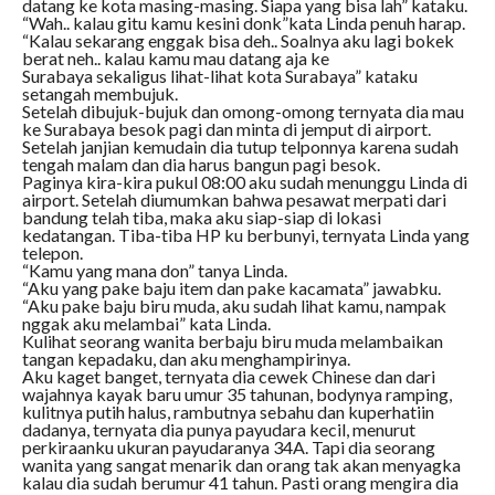
datang ke kota masing-masing. Siapa yang bisa lah” kataku.
“Wah.. kalau gitu kamu kesini donk”kata Linda penuh harap.
“Kalau sekarang enggak bisa deh.. Soalnya aku lagi bokek
berat neh.. kalau kamu mau datang aja ke
Surabaya sekaligus lihat-lihat kota Surabaya” kataku
setangah membujuk.
Setelah dibujuk-bujuk dan omong-omong ternyata dia mau
ke Surabaya besok pagi dan minta di jemput di airport.
Setelah janjian kemudain dia tutup telponnya karena sudah
tengah malam dan dia harus bangun pagi besok.
Paginya kira-kira pukul 08:00 aku sudah menunggu Linda di
airport. Setelah diumumkan bahwa pesawat merpati dari
bandung telah tiba, maka aku siap-siap di lokasi
kedatangan. Tiba-tiba HP ku berbunyi, ternyata Linda yang
telepon.
“Kamu yang mana don” tanya Linda.
“Aku yang pake baju item dan pake kacamata” jawabku.
“Aku pake baju biru muda, aku sudah lihat kamu, nampak
nggak aku melambai” kata Linda.
Kulihat seorang wanita berbaju biru muda melambaikan
tangan kepadaku, dan aku menghampirinya.
Aku kaget banget, ternyata dia cewek Chinese dan dari
wajahnya kayak baru umur 35 tahunan, bodynya ramping,
kulitnya putih halus, rambutnya sebahu dan kuperhatiin
dadanya, ternyata dia punya payudara kecil, menurut
perkiraanku ukuran payudaranya 34A. Tapi dia seorang
wanita yang sangat menarik dan orang tak akan menyagka
kalau dia sudah berumur 41 tahun. Pasti orang mengira dia