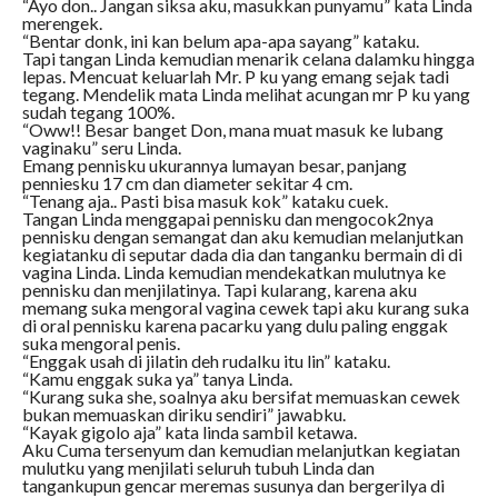
“Ayo don.. Jangan siksa aku, masukkan punyamu” kata Linda
merengek.
“Bentar donk, ini kan belum apa-apa sayang” kataku.
Tapi tangan Linda kemudian menarik celana dalamku hingga
lepas. Mencuat keluarlah Mr. P ku yang emang sejak tadi
tegang. Mendelik mata Linda melihat acungan mr P ku yang
sudah tegang 100%.
“Oww!! Besar banget Don, mana muat masuk ke lubang
vaginaku” seru Linda.
Emang pennisku ukurannya lumayan besar, panjang
penniesku 17 cm dan diameter sekitar 4 cm.
“Tenang aja.. Pasti bisa masuk kok” kataku cuek.
Tangan Linda menggapai pennisku dan mengocok2nya
pennisku dengan semangat dan aku kemudian melanjutkan
kegiatanku di seputar dada dia dan tanganku bermain di di
vagina Linda. Linda kemudian mendekatkan mulutnya ke
pennisku dan menjilatinya. Tapi kularang, karena aku
memang suka mengoral vagina cewek tapi aku kurang suka
di oral pennisku karena pacarku yang dulu paling enggak
suka mengoral penis.
“Enggak usah di jilatin deh rudalku itu lin” kataku.
“Kamu enggak suka ya” tanya Linda.
“Kurang suka she, soalnya aku bersifat memuaskan cewek
bukan memuaskan diriku sendiri” jawabku.
“Kayak gigolo aja” kata linda sambil ketawa.
Aku Cuma tersenyum dan kemudian melanjutkan kegiatan
mulutku yang menjilati seluruh tubuh Linda dan
tangankupun gencar meremas susunya dan bergerilya di