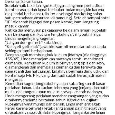
berumur 35-an tahun.
Setelah naik taxi dan ngobrol juga saling memperhatikan
kami serasa sudah kenal berbulan-bulan mungkin karena
dia pandai berbicara (dia kerja sebagai marketing salah
satu perusahaan ansuransi di bandung). Setelah sampai hotel
“IP” didaerah Ngagel dan pesan kamar, kami langsung
masuk kamar.
Ketika dia menyusun pakaiannya ke dalam lemari, kupeluk
dari belakang dan kucium tengkuknya yang putih halus.
Linda mengelinjang kegelian.
“Jangan don, geli neh” kata Linda.
“Kan geli-geli enak” jawabku sambil memutar tubuh Linda
sehingga kami berhadapan.
Dengan agak membungkuk kucium jidatnya (dia tingginya
155/45), Linda memejamkan matanya sambil menikmati
ciumanku. Kemudian kucium bibirnya yang tipis dan sexy,
dia mendesah dan membalas ciumanku dan ternyata dia
sangat ahli dan hal ciuman. Lidahnya bermain dimulutku dan
kontan saja Mr. P ku yang dari tadi sudah keras jadi makin
mengeras.
Kemudian kugendong tubuhnya dan kubaringkan di kasur
perlahan-lahan. Lalu kucium lehernya yang jenjang dan putih
mulus dan tangankupun mulai merayap ke arah dadanya,
Linda mengerang perlahan menahan rangsangan yang sudah
ditahannya selama bertahun-tahun. Kemudian kujilati
kupingnya yang mungil dan bersih, Linda menjerit agak
keras karena ternyata letak rangsangan paling hebat yang
dirasakannya saat di jilatin kupingnya. Tanganku perlahan