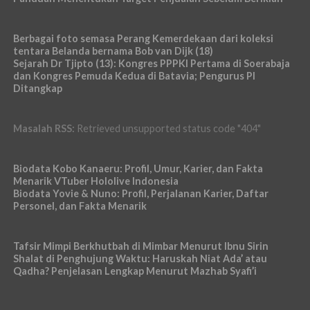
Berbagai foto semasa Perang Kemerdekaan dari koleksi
tentara Belanda bernama Bob van Dijk (18)
Sejarah Dr Tjipto (13): Kongres PPPKI Pertama di Soerabaja
dan Kongres Pemuda Kedua di Batavia; Pengurus PI
Ditangkap
Masalah RSS:
Retrieved unsupported status code "404"
Biodata Kobo Kanaeru: Profil, Umur, Karier, dan Fakta
Menarik VTuber Hololive Indonesia
Biodata Yovie & Nuno: Profil, Perjalanan Karier, Daftar
Personel, dan Fakta Menarik
Tafsir Mimpi Berkhutbah di Mimbar Menurut Ibnu Sirin
Shalat di Penghujung Waktu: Haruskah Niat Ada’ atau
Qadha? Penjelasan Lengkap Menurut Mazhab Syafi’i