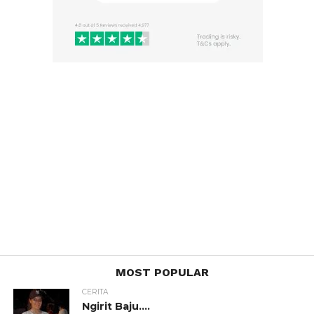
MOST POPULAR
CERITA
Ngirit Baju….