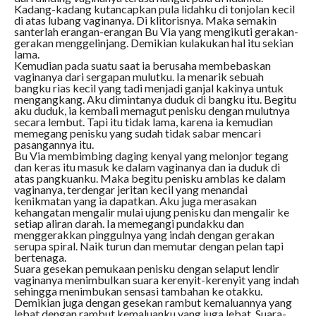
Kadang-kadang kutancapkan pula lidahku di tonjolan kecil
di atas lubang vaginanya. Di klitorisnya. Maka semakin
santerlah erangan-erangan Bu Via yang mengikuti gerakan-
gerakan menggelinjang. Demikian kulakukan hal itu sekian
lama.
Kemudian pada suatu saat ia berusaha membebaskan
vaginanya dari sergapan mulutku. Ia menarik sebuah
bangku rias kecil yang tadi menjadi ganjal kakinya untuk
mengangkang. Aku dimintanya duduk di bangku itu. Begitu
aku duduk, ia kembali memagut penisku dengan mulutnya
secara lembut. Tapi itu tidak lama, karena ia kemudian
memegang penisku yang sudah tidak sabar mencari
pasangannya itu.
Bu Via membimbing daging kenyal yang melonjor tegang
dan keras itu masuk ke dalam vaginanya dan ia duduk di
atas pangkuanku. Maka begitu penisku amblas ke dalam
vaginanya, terdengar jeritan kecil yang menandai
kenikmatan yang ia dapatkan. Aku juga merasakan
kehangatan mengalir mulai ujung penisku dan mengalir ke
setiap aliran darah. Ia memegangi pundakku dan
menggerakkan pinggulnya yang indah dengan gerakan
serupa spiral. Naik turun dan memutar dengan pelan tapi
bertenaga.
Suara gesekan pemukaan penisku dengan selaput lendir
vaginanya menimbulkan suara kerenyit-kerenyit yang indah
sehingga menimbukan sensasi tambahan ke otakku.
Demikian juga dengan gesekan rambut kemaluannya yang
lebat dengan rambut kemaluanku yang juga lebat. Suara-