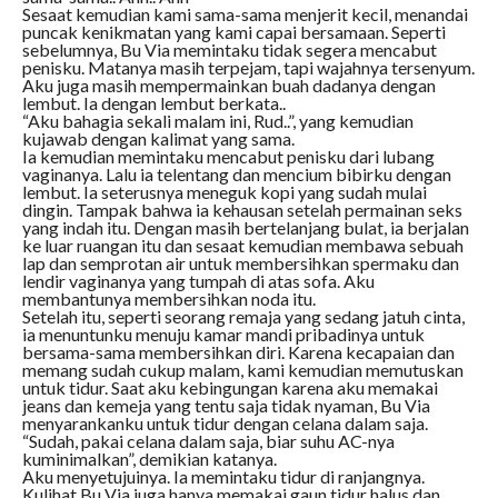
Sesaat kemudian kami sama-sama menjerit kecil, menandai
puncak kenikmatan yang kami capai bersamaan. Seperti
sebelumnya, Bu Via memintaku tidak segera mencabut
penisku. Matanya masih terpejam, tapi wajahnya tersenyum.
Aku juga masih mempermainkan buah dadanya dengan
lembut. Ia dengan lembut berkata..
“Aku bahagia sekali malam ini, Rud..”, yang kemudian
kujawab dengan kalimat yang sama.
Ia kemudian memintaku mencabut penisku dari lubang
vaginanya. Lalu ia telentang dan mencium bibirku dengan
lembut. Ia seterusnya meneguk kopi yang sudah mulai
dingin. Tampak bahwa ia kehausan setelah permainan seks
yang indah itu. Dengan masih bertelanjang bulat, ia berjalan
ke luar ruangan itu dan sesaat kemudian membawa sebuah
lap dan semprotan air untuk membersihkan spermaku dan
lendir vaginanya yang tumpah di atas sofa. Aku
membantunya membersihkan noda itu.
Setelah itu, seperti seorang remaja yang sedang jatuh cinta,
ia menuntunku menuju kamar mandi pribadinya untuk
bersama-sama membersihkan diri. Karena kecapaian dan
memang sudah cukup malam, kami kemudian memutuskan
untuk tidur. Saat aku kebingungan karena aku memakai
jeans dan kemeja yang tentu saja tidak nyaman, Bu Via
menyarankanku untuk tidur dengan celana dalam saja.
“Sudah, pakai celana dalam saja, biar suhu AC-nya
kuminimalkan”, demikian katanya.
Aku menyetujuinya. Ia memintaku tidur di ranjangnya.
Kulihat Bu Via juga hanya memakai gaun tidur halus dan