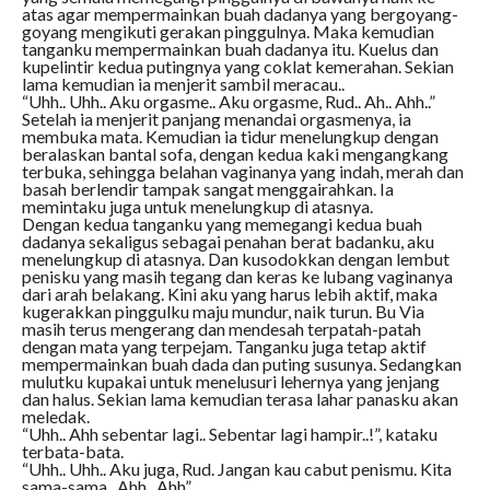
atas agar mempermainkan buah dadanya yang bergoyang-
goyang mengikuti gerakan pinggulnya. Maka kemudian
tanganku mempermainkan buah dadanya itu. Kuelus dan
kupelintir kedua putingnya yang coklat kemerahan. Sekian
lama kemudian ia menjerit sambil meracau..
“Uhh.. Uhh.. Aku orgasme.. Aku orgasme, Rud.. Ah.. Ahh..”
Setelah ia menjerit panjang menandai orgasmenya, ia
membuka mata. Kemudian ia tidur menelungkup dengan
beralaskan bantal sofa, dengan kedua kaki mengangkang
terbuka, sehingga belahan vaginanya yang indah, merah dan
basah berlendir tampak sangat menggairahkan. Ia
memintaku juga untuk menelungkup di atasnya.
Dengan kedua tanganku yang memegangi kedua buah
dadanya sekaligus sebagai penahan berat badanku, aku
menelungkup di atasnya. Dan kusodokkan dengan lembut
penisku yang masih tegang dan keras ke lubang vaginanya
dari arah belakang. Kini aku yang harus lebih aktif, maka
kugerakkan pinggulku maju mundur, naik turun. Bu Via
masih terus mengerang dan mendesah terpatah-patah
dengan mata yang terpejam. Tanganku juga tetap aktif
mempermainkan buah dada dan puting susunya. Sedangkan
mulutku kupakai untuk menelusuri lehernya yang jenjang
dan halus. Sekian lama kemudian terasa lahar panasku akan
meledak.
“Uhh.. Ahh sebentar lagi.. Sebentar lagi hampir..!”, kataku
terbata-bata.
“Uhh.. Uhh.. Aku juga, Rud. Jangan kau cabut penismu. Kita
sama-sama.. Ahh.. Ahh”