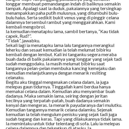
longgar membuat pemandangan indah di baliknya semakin
tampak. Apalagi saat ia duduk, pakaiannya yang tersingkap
menampakkan paha putih mulusnya, yang ditumbuhi bulu-
bulu halus. Serta sedikit bukit venus yang di pinggir celana
dalamnya tersembul rambut yang menggairahkan. Kami
kembali mengobrol.
Ia kemudian menatapku lama, sambil bertanya, “Kau tidak
capek, Rud?”.
“Tidak”, jawabku.
Sekali lagi ia menatapku lama lalu tangannya merangkul
leherku dan sesaat kemudian ia telah melumat bibirku
kembali dengan lembut. Kali ini tanganku segera meraba
buah dada di balik pakaiannya yang longgar yang sejak tadi
sudah menggodaku. Ia masih melumat bibirku saat
tangannya pelan-pelan membuka kancing kemejaku dan
kemudian melanjutkannya dengan menarik resliting
celanaku.
Begitu aku tinggal mengenakan celana dalam, ia juga
melepas gaun tidurnya. Tinggallah kami berdua hanya
memakai celana dalam. Kemudian aku menyambar buah
dadanya. Maka semakin lama, seiring dengan jeritan
kecilnya yang terpatah-patah, buah dadanya semakin
kenyal dan mengeras. Ia menarik payudaranya dari mulutku.
Kemudian tangannya menarik celana dalamku. Sejenak
kemudian ia telah mengulum penisku yang sejak tadi juga
sudah tegang dan keras. Tapi yang dilakukannya tidak lama.
Ia memintaku untuk tidur telentang di sofa. Lalu ia melepas
celana dalamnya dan telungkup di atasku. Ia