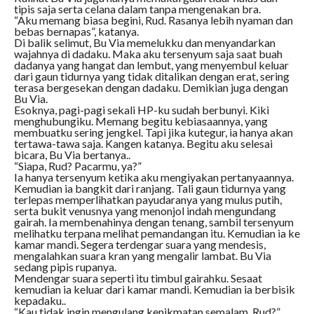
tipis saja serta celana dalam tanpa mengenakan bra.
“Aku memang biasa begini, Rud. Rasanya lebih nyaman dan
bebas bernapas”, katanya.
Di balik selimut, Bu Via memelukku dan menyandarkan
wajahnya di dadaku. Maka aku tersenyum saja saat buah
dadanya yang hangat dan lembut, yang menyembul keluar
dari gaun tidurnya yang tidak ditalikan dengan erat, sering
terasa bergesekan dengan dadaku. Demikian juga dengan
Bu Via.
Esoknya, pagi-pagi sekali HP-ku sudah berbunyi. Kiki
menghubungiku. Memang begitu kebiasaannya, yang
membuatku sering jengkel. Tapi jika kutegur, ia hanya akan
tertawa-tawa saja. Kangen katanya. Begitu aku selesai
bicara, Bu Via bertanya..
“Siapa, Rud? Pacarmu, ya?”
Ia hanya tersenyum ketika aku mengiyakan pertanyaannya.
Kemudian ia bangkit dari ranjang. Tali gaun tidurnya yang
terlepas memperlihatkan payudaranya yang mulus putih,
serta bukit venusnya yang menonjol indah mengundang
gairah. Ia membenahinya dengan tenang, sambil tersenyum
melihatku terpana melihat pemandangan itu. Kemudian ia ke
kamar mandi. Segera terdengar suara yang mendesis,
mengalahkan suara kran yang mengalir lambat. Bu Via
sedang pipis rupanya.
Mendengar suara seperti itu timbul gairahku. Sesaat
kemudian ia keluar dari kamar mandi. Kemudian ia berbisik
kepadaku..
“Kau tidak ingin mengulang kenikmatan semalam, Rud?”