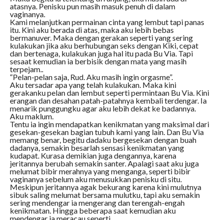
atasnya. Penisku pun masih masuk penuh di dalam
vaginanya.
Kami melanjutkan permainan cinta yang lembut tapi panas
itu. Kini aku berada di atas, maka aku lebih bebas
bermanuver. Maka dengan gerakan seperti yang sering
kulakukan jika aku berhubungan seks dengan Kiki, cepat
dan bertenaga, kulakukan juga hal itu pada Bu Via. Tapi
sesaat kemudian ia berbisik dengan mata yang masih
terpejam..
“Pelan-pelan saja, Rud. Aku masih ingin orgasme”.
Aku tersadar apa yang telah kulakukan. Maka kini
gerakanku pelan dan lembut seperti permintaan Bu Via. Kini
erangan dan desahan patah-patahnya kembali terdengar. Ia
menarik punggungku agar aku lebih dekat ke badannya.
Aku maklum.
Tentu ia ingin mendapatkan kenikmatan yang maksimal dari
gesekan-gesekan bagian tubuh kami yang lain. Dan Bu Via
memang benar, begitu dadaku bergesekan dengan buah
dadanya, semakin besarlah sensasi kenikmatan yang
kudapat. Kurasa demikian juga dengannya, karena
jeritannya berubah semakin santer. Apalagi saat aku juga
melumat bibir merahnya yang menganga, seperti bibir
vaginanya sebelum aku menusukkan penisku di situ.
Meskipun jeritannya agak bekurang karena kini mulutnya
sibuk saling melumat bersama mulutku, tapi aku semakin
sering mendengar ia mengerang dan terengah-engah
kenikmatan. Hingga beberapa saat kemudian aku
mendengar ia meracau seperti