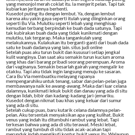
yang menonjol merah coklat itu. Ia menjerit pelan. Tapi tak
kubiarkan jeritannya berhenti.
Kusedot puting itu dengan lembut. Ya, dengan lembut
karena aku yakin gaya seperti itulah yang diinginkan orang
seperti Bu Via. Mulutku seperti lebah yang menghisap
kemudian terbang berpindah ke buah dada satunya. Tapi
tak kubirakan buah dada yang tidak kunikmati dengan
mulutku, tak tergarap. Maka tangankulah yang
melakukannya. Kulakukan itu berganti-ganti dari buah dada
satu ke buah dadanya yang lain. situs judi online
Setelah puas aku turun bukit dan kususuri setiap jengkal
kulit wanginya. Dan saat aku semakin turun kucium aroma
yang khas dari barang pribadi seorang perempuan. Aroma
dari vaginanya. Semakin besarlah gairah yang mengalir ke
otakku. Tapi aku tidak ingin langsung menuju ke sasaran.
Cara Bu Via membuatku melayang rupanya
mempengaruhiku untuk tenang, sabar dan pelan-pelan juga
membawanya naik ke awang-awang. Maka dari luar celana
dalamnya, kunikmati lekuk bukit dan danau yang ada di situ
dengan lidah, bibir dan kadang-kadang jari-jemariku.
Kusedot dengan nikmat bau khas yang keluar dari sumur
yang ada di situ.
Setelah cukup puas, baru kutarik celana dalamnya pelan-
pelan. Aku tersentak menyaksikan apa yang kulihat. Bukit
venus yang indah itu ditumbuhi rambut yang lebat. Tapi
terkesan bahwa yang ada di situ terawat. Meski lebat,
rambut yang tumbuh di situ tidak acak-acakan tapi
merunduk indah mengikuti kontur bukit venus itu. Walaupun