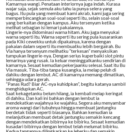
Kamarnya wangi. Penataan interiornya juga indah. Kurasa
wajar saja, sejak semula aku tahu ia punya selera yang
bagus. Itu pula yang membuat kami akrab, kami juga sering
memperbincangkan soal-soal seperti itu, selain soal-soal
yang berkaitan dengan kampus. Aku tersenyum ketika
melihat sebagian isi lemari pakaiannya.
Lingerie-nya didominasi warna hitam. Aku juga menyukai
warna seperti itu. Warna seperti itu sering pula kusarankan
pada Kiki cewekku untuk dipakainya, karena dengan
pakaian dalam seperti itu membuatku lebih bergairah. Bu
Via hanya tersenyum melihatku “terkesan” menyaksikan
tumpukan lingerie-nya. Dengan serius kuperbaiki slot pintu
lemarinya yang rusak. Ia keluar meninggalkanku sendirian di
kamarnya. Sesaat kemudian pekerjaanku selesai. Saat itu Bu
Via masuk. Tiba-tiba tanpa kusangka, ia melap peluh di
dahiku dengan lembut. AC di kamarnya memang dimatikan,
sehingga udara gerah.
“Panas Rud? Biar AC-nya kuhidpkan”, begitu katanya sambil
menghidupkan AC.
Saat kekagetanku belum hilang, ia kembali melap keringat
di dahiku. Dan kali ini bahkan dengan lembut ia
mendekatkan wajahnya ke wajahku. Segera aku menyambar
aroma wangi dari tubuhnya hingga membuat jantungku
berdetak tidak seperti biasanya. Bahkan kemudian ia
melanjutkan membuat detak jantungku semakin kencang
dengan mendekatkan bibirnya ke bibirku. Sesaat kemudian
kusadari bibirnya dengan lembut telah melumat bibirku.
Kedua tangannya dilingkarkan ke leherku dan semakin