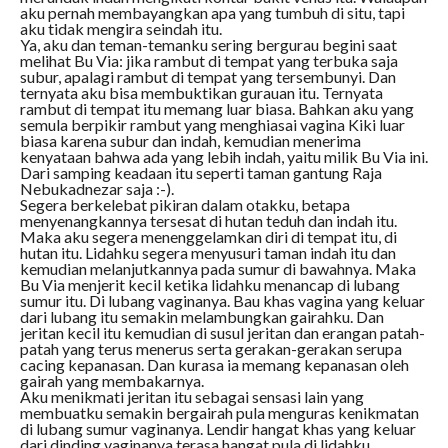
aku pernah membayangkan apa yang tumbuh di situ, tapi
aku tidak mengira seindah itu.
Ya, aku dan teman-temanku sering bergurau begini saat
melihat Bu Via: jika rambut di tempat yang terbuka saja
subur, apalagi rambut di tempat yang tersembunyi. Dan
ternyata aku bisa membuktikan gurauan itu. Ternyata
rambut di tempat itu memang luar biasa. Bahkan aku yang
semula berpikir rambut yang menghiasai vagina Kiki luar
biasa karena subur dan indah, kemudian menerima
kenyataan bahwa ada yang lebih indah, yaitu milik Bu Via ini.
Dari samping keadaan itu seperti taman gantung Raja
Nebukadnezar saja :-).
Segera berkelebat pikiran dalam otakku, betapa
menyenangkannya tersesat di hutan teduh dan indah itu.
Maka aku segera menenggelamkan diri di tempat itu, di
hutan itu. Lidahku segera menyusuri taman indah itu dan
kemudian melanjutkannya pada sumur di bawahnya. Maka
Bu Via menjerit kecil ketika lidahku menancap di lubang
sumur itu. Di lubang vaginanya. Bau khas vagina yang keluar
dari lubang itu semakin melambungkan gairahku. Dan
jeritan kecil itu kemudian di susul jeritan dan erangan patah-
patah yang terus menerus serta gerakan-gerakan serupa
cacing kepanasan. Dan kurasa ia memang kepanasan oleh
gairah yang membakarnya.
Aku menikmati jeritan itu sebagai sensasi lain yang
membuatku semakin bergairah pula menguras kenikmatan
di lubang sumur vaginanya. Lendir hangat khas yang keluar
dari dinding vaginanya terasa hangat pula di lidahku.