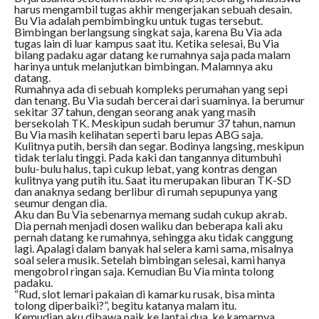
harus mengambil tugas akhir mengerjakan sebuah desain.
Bu Via adalah pembimbingku untuk tugas tersebut.
Bimbingan berlangsung singkat saja, karena Bu Via ada
tugas lain di luar kampus saat itu. Ketika selesai, Bu Via
bilang padaku agar datang ke rumahnya saja pada malam
harinya untuk melanjutkan bimbingan. Malamnya aku
datang.
Rumahnya ada di sebuah kompleks perumahan yang sepi
dan tenang. Bu Via sudah bercerai dari suaminya. Ia berumur
sekitar 37 tahun, dengan seorang anak yang masih
bersekolah TK. Meskipun sudah berumur 37 tahun, namun
Bu Via masih kelihatan seperti baru lepas ABG saja.
Kulitnya putih, bersih dan segar. Bodinya langsing, meskipun
tidak terlalu tinggi. Pada kaki dan tangannya ditumbuhi
bulu-bulu halus, tapi cukup lebat, yang kontras dengan
kulitnya yang putih itu. Saat itu merupakan liburan TK-SD
dan anaknya sedang berlibur di rumah sepupunya yang
seumur dengan dia.
Aku dan Bu Via sebenarnya memang sudah cukup akrab.
Dia pernah menjadi dosen waliku dan beberapa kali aku
pernah datang ke rumahnya, sehingga aku tidak canggung
lagi. Apalagi dalam banyak hal selera kami sama, misalnya
soal selera musik. Setelah bimbingan selesai, kami hanya
mengobrol ringan saja. Kemudian Bu Via minta tolong
padaku.
“Rud, slot lemari pakaian di kamarku rusak, bisa minta
tolong diperbaiki?”, begitu katanya malam itu.
Kemudian aku dibawa naik ke lantai dua, ke kamarnya.