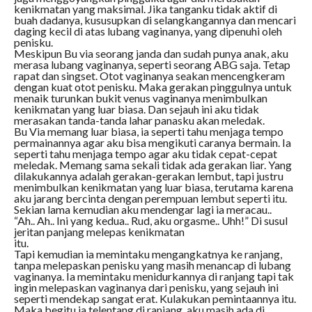
kenikmatan yang maksimal. Jika tanganku tidak aktif di
buah dadanya, kususupkan di selangkangannya dan mencari
daging kecil di atas lubang vaginanya, yang dipenuhi oleh
penisku.
Meskipun Bu via seorang janda dan sudah punya anak, aku
merasa lubang vaginanya, seperti seorang ABG saja. Tetap
rapat dan singset. Otot vaginanya seakan mencengkeram
dengan kuat otot penisku. Maka gerakan pinggulnya untuk
menaik turunkan bukit venus vaginanya menimbulkan
kenikmatan yang luar biasa. Dan sejauh ini aku tidak
merasakan tanda-tanda lahar panasku akan meledak.
Bu Via memang luar biasa, ia seperti tahu menjaga tempo
permainannya agar aku bisa mengikuti caranya bermain. Ia
seperti tahu menjaga tempo agar aku tidak cepat-cepat
meledak. Memang sama sekali tidak ada gerakan liar. Yang
dilakukannya adalah gerakan-gerakan lembut, tapi justru
menimbulkan kenikmatan yang luar biasa, terutama karena
aku jarang bercinta dengan perempuan lembut seperti itu.
Sekian lama kemudian aku mendengar lagi ia meracau..
“Ah.. Ah.. Ini yang kedua.. Rud, aku orgasme.. Uhh!” Di susul
jeritan panjang melepas kenikmatan
itu.
Tapi kemudian ia memintaku mengangkatnya ke ranjang,
tanpa melepaskan penisku yang masih menancap di lubang
vaginanya. Ia memintaku menidurkannya di ranjang tapi tak
ingin melepaskan vaginanya dari penisku, yang sejauh ini
seperti mendekap sangat erat. Kulakukan pemintaannya itu.
Maka begitu ia telentang di ranjang, aku masih ada di