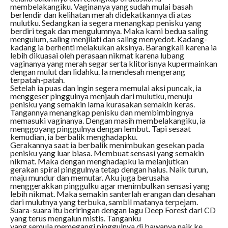
membelakangiku. Vaginanya yang sudah mulai basah
berlendir dan kelihatan merah didekatkannya di atas
mulutku. Sedangkan ia segera menangkap penisku yang
berdiri tegak dan mengulumnya. Maka kami bedua saling
mengulum, saling menjilati dan saling menyedot. Kadang-
kadang ia berhenti melakukan aksinya. Barangkali karena ia
lebih dikuasai oleh perasaan nikmat karena lubang
vaginanya yang merah segar serta klitorisnya kupermainkan
dengan mulut dan lidahku. Ia mendesah mengerang
terpatah-patah.
Setelah ia puas dan ingin segera memulai aksi puncak, ia
menggeser pinggulnya menjauh dari mulutku, menuju
penisku yang semakin lama kurasakan semakin keras.
Tangannya menangkap penisku dan membimbingnya
memasuki vaginanya. Dengan masih membelakangiku, ia
menggoyang pinggulnya dengan lembut. Tapi sesaat
kemudian, ia berbalik menghadapku.
Gerakannya saat ia berbalik menimbukan gesekan pada
penisku yang luar biasa. Membuat sensasi yang semakin
nikmat. Maka dengan menghadapku ia melanjutkan
gerakan spiral pinggulnya tetap dengan halus. Naik turun,
maju mundur dan memutar. Aku juga berusaha
menggerakkan pinggulku agar menimbulkan sensasi yang
lebih nikmat. Maka semakin santerlah erangan dan desahan
dari mulutnya yang terbuka, sambil matanya terpejam.
Suara-suara itu beriringan dengan lagu Deep Forest dari CD
yang terus mengalun mistis. Tanganku
yang semula memegangi pinggulnya di bawanya naik ke