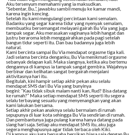
Aku tersenyum memahami yang ia maksudkan.
“Sebentar, Bu..”, jawabku sambil menuju ke kamar mandi,
karena ingin kencing.
Setelah itu kami mengulangi percintaan kami semalam.
Badanku yang segar karena tidur yang nyenyak semalam,
membuatku bersemangat melayani gairah Bu Via yang juga
tampak segar. Aku merasakan vaginanya lebih hangat dan
justru beraroma lebih menggairahkan pada pagi setelah
bangun tidur seperti itu. Dan bau badannya juga lebih
natural.
Kami bercinta sampai Bu Via mendapat orgasme tiga kali.
Jadi selama bercinta denganku, Bu Via menikmati orgasme
sebanyak delapan kali. Maka siangnya, ketika aku bertemu
dengannya di kampus ia tampak sangat gembira. Wajahnya
berbinar dan kelihatan sangat bergairah menjalani
aktivitasnya hari itu.
Begitulah, kini hampir setiap akhir pekan aku selalu
mendapat SMS dari Bu Via yang bunyinya
begini: “Kau tidak sibuk malam nanti kan, Rud? Bisa datang
ke rumah?” Maka setiap mendapat SMS seperti itu segera
selalu terbayang sesuatu yang menyenangkan yang akan
kami lakukan bersama.
Setiap akhir pekan anaknya selalu bermalam di rumah
sepupunya di luar kota sehingga Bu Via sendirian di rumah.
Dan pembantunya juga pulang karena hanya datang pada
siang hari saja. Setiap aku mendapat SMS itu, aku juga
segera menghapusnya agar tidak terbaca oleh Kiki.
Di kampus aku juga berusaha bersikap biasa saja dengan Bu