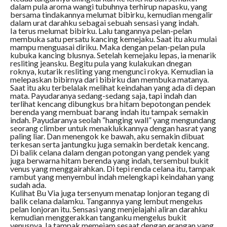
dalam pula aroma wangi tubuhnya terhirup napasku, yang
bersama tindakannya melumat bibirku, kemudian mengalir
dalam urat darahku sebagai sebuah sensasi yang indah.
Ia terus melumat bibirku. Lalu tangannya pelan-pelan
membuka satu persatu kancing kemejaku. Saat itu aku mulai
mampu menguasai diriku. Maka dengan pelan-pelan pula
kubuka kancing blusnya. Setelah kemejaku lepas, ia menarik
resliting jeansku. Begitu pula yang kulakukan dnegan
roknya, kutarik resliting yang mengunci rokya. Kemudian ia
melepaskan bibirnya dari bibirku dan membuka matanya.
Saat itu aku terbelalak melihat keindahan yang ada di depan
mata. Payudaranya sedang-sedang saja, tapi indah dan
terlihat kencang dibungkus bra hitam bepotongan pendek
berenda yang membuat barang indah itu tampak semakin
indah. Payudaranya seolah “hanging wall” yang mengundang
seorang climber untuk menaklukkannya dengan hasrat yang
paling liar. Dan menengok ke bawah, aku semakin dibuat
terkesan serta jantungku juga semakin berdetak kencang.
Di balik celana dalam dengan potongan yang pendek yang
juga berwarna hitam berenda yang indah, tersembul bukit
venus yang menggairahkan. Di tepi renda celana itu, tampak
rambut yang menyembul indah melengkapi keindahan yang
sudah ada.
Kulihat Bu Via juga tersenyum menatap lonjoran tegang di
balik celana dalamku. Tangannya yang lembut mengelus
pelan lonjoran itu. Sensasi yang menjelajahi aliran darahku
kemudian menggerakkan tanganku mengelus bukit
venusnya. Ia tampak memejam sesaat dengan erangan yang