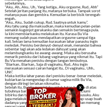
sebelumnya..
“Aku.. Ah.. Aku.. Uh.. Yang ketiga.. Aku orgasme, Rud.. Ahh”
Setelah jeritan panjang itu, matanya terbuka. Tampak sorot
matanya puas dan gembira. Kemudian ia berbisik terengah-
engah..
“Aku.. Aku.. Sudah cukup, Rud. Saatnya untuk kamu”.
Aku tahu yang dia maksudkan, maka kemudian pelan-pelan
semakin kugenjot gerakanku dan semakin bertenaga pula.
Ia kini membiarkanku melakukan itu. Kurasa Bu Via
memang sudah puas mendapatkan orgasme sampai tiga
kali. Sekian lama kemudian kurasakan lahar panasku ingin
meledak. Penisku berdenyut-denyut enak, menandai bahwa
sebentar lagi akan ada ledakan dahsyat yang akan
melambungkanku ke awang-awang. Maka aku berusaha
menarik penisku dari lubang vaginanya yang nikmat itu. Tapi
Bu Via menahan penisku dengan tangan lembutnya.
“Biarkan.. Biarkan.. Saja di vaginaku, Rud.. Aku ingin
merasakan sensasi cairan hangat itu.. Di vaginaku.. Uhh..
Uhh”.
Maka ketika lahar panas dari penisku benar-benar meledak,
kubiarkan ia mengendap di sumur vagina milik Bu Via,
dengan diiringi teriakan nikmatku.
Setelah itu, Bu Via memintaku untuk tetap berada di atas
X
tubuhnya barang sesaat. Dengan lembut ia menciumi
bibirku dan tangannya mengusap-usap puting susuku. Aku
juga melakukan hal yang sama dengan mengusap-usap buah
dadanya yang saat itu basah karena keringat. Dan memang
sensasi yang kurasakan luar biasa.