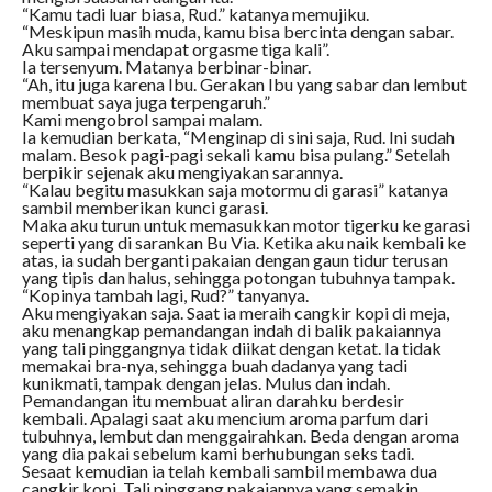
“Kamu tadi luar biasa, Rud.” katanya memujiku.
“Meskipun masih muda, kamu bisa bercinta dengan sabar.
Aku sampai mendapat orgasme tiga kali”.
Ia tersenyum. Matanya berbinar-binar.
“Ah, itu juga karena Ibu. Gerakan Ibu yang sabar dan lembut
membuat saya juga terpengaruh.”
Kami mengobrol sampai malam.
Ia kemudian berkata, “Menginap di sini saja, Rud. Ini sudah
malam. Besok pagi-pagi sekali kamu bisa pulang.” Setelah
berpikir sejenak aku mengiyakan sarannya.
“Kalau begitu masukkan saja motormu di garasi” katanya
sambil memberikan kunci garasi.
Maka aku turun untuk memasukkan motor tigerku ke garasi
seperti yang di sarankan Bu Via. Ketika aku naik kembali ke
atas, ia sudah berganti pakaian dengan gaun tidur terusan
yang tipis dan halus, sehingga potongan tubuhnya tampak.
“Kopinya tambah lagi, Rud?” tanyanya.
Aku mengiyakan saja. Saat ia meraih cangkir kopi di meja,
aku menangkap pemandangan indah di balik pakaiannya
yang tali pinggangnya tidak diikat dengan ketat. Ia tidak
memakai bra-nya, sehingga buah dadanya yang tadi
kunikmati, tampak dengan jelas. Mulus dan indah.
Pemandangan itu membuat aliran darahku berdesir
kembali. Apalagi saat aku mencium aroma parfum dari
tubuhnya, lembut dan menggairahkan. Beda dengan aroma
yang dia pakai sebelum kami berhubungan seks tadi.
Sesaat kemudian ia telah kembali sambil membawa dua
cangkir kopi. Tali pinggang pakaiannya yang semakin