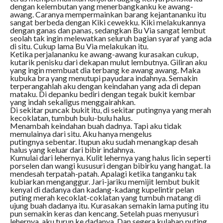
dengan kelembutan yang menerbangkanku ke awang-
awang. Caranya mempermainkan barang kejantananku itu
sangat berbeda dengan Kiki cewekku. Kiki melakukannya
dengan ganas dan panas, sedangkan Bu Via sangat lembut
seolah tak ingin melewatkan seluruh bagian syaraf yang ada
di situ. Cukup lama Bu Via melakukan itu.
Ketika perjalananku ke awang-awang kurasakan cukup,
kutarik penisku dari dekapan mulut lembutnya. Giliran aku
yang ingin membuat dia terbang ke awang awang. Maka
kubuka bra yang menutupi payudara indahnya. Semakin
terperangahlah aku dengan keindahan yang ada di depan
mataku. Di depanku bediri dengan tegak bukit kembar
yang indah sekaligus menggairahkan.
Di sekitar puncak bukit itu, di sekitar putingnya yang merah
kecoklatan, tumbuh bulu-bulu halus.
Menambah keindahan buah dadnya. Tapi aku tidak
memulainya dari situ. Aku hanya mengelus
putingnya sebentar. Itupun aku sudah menangkap desah
halus yang keluar dari bibir indahnya.
Kumulai dari lehernya. Kulit lehernya yang halus licin seperti
porselen dan wangi kususuri dengan bibirku yang hangat. Ia
mendesah terpatah-patah. Apalagi ketika tanganku tak
kubiarkan menganggur. Jari-jariku memijit lembut bukit
kenyal di dadanya dan kadang-kadang kupelintir pelan
puting merah kecoklat-coklatan yang tumbuh matang di
ujung buah dadanya itu. Kurasakan semakin lama puting itu
pun semakin keras dan kencang. Setelah puas menyusuri
lehernya, aku turun ke dadanya. Dan segera kulahap puting