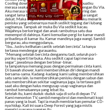
Cooling down yang diinginkan Bu Via itu membuatku
merasa seakan-akan aku sudah sangat dekat dengan Bu Via.
Aku merasa ia seperti kekasihku yang sudah sering dan
sangat lama bermain cinta bersama. Aku merasa sangat
dekat. Maka begitu aku merasa sudah cukup, aku menarik
penisku yang sebenarnya masih sedikit tegang dari lubang
vaginanya. Tampak air muka Bu Via sedikit kacau.
Wajahnya berkeringat dan anak rambutnya satu dua
menempel di dahinya. Kami kemudian pergi ke kamar mandi
pribadinya di kamar itu. Kamar mandinya juga wangi. Sambil
bergurau, aku menggodanya..
“Ibu.. Justru kelihatan cantik setelah bercinta”. Ia hanya
tertawa mendengar gurauanku.
“Memang setelah bercinta denganmu tadi, seluruh pori-
poriku seperti terbuka. Aku sedikit capai tapi merasa
segar”, jawabnya dengan berbinar-binar.
Ia tampaknya memang puas dengan permainan cinta kami.
Di bawah shower, kami membersihkan diri dengan mandi
bersama-sama. Kadang-kadang kami saling membersihkan
satu sama lain. Ia membersihkan penisku dengan sabun dan
aku membersihkan sekitar vaginanya juga. Ia tertawa geli
saat aku dengan halus mengusap-usap vaginanya dan
rambut kemaluannya yang lebat itu.
Setelah itu, kami duduk-duduk saja di sofa di depan TV.
Kami menonton TV, sambil mengobrol dan menikmati kopi
panas yang ia buat. Tapi ia masih membiarkan pemutar CD-
nya hidup. Kali ini suara Deep Forest yang juga mistis
mengisi suasana ruangan itu.