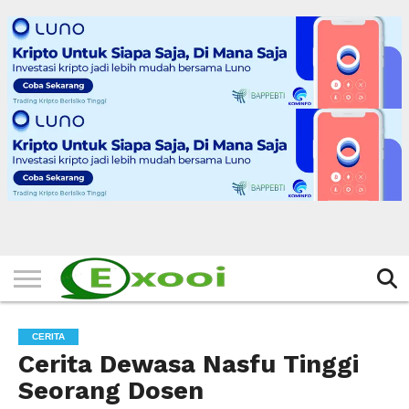
HOME
FILTER
BERITA
BIODATA
CERITA
CERPEN
EKSKLUSIF
FOTO
VIDEO
TIPS
MORE
CERITA
Cerita Dewasa Nasfu Tinggi
Seorang Dosen