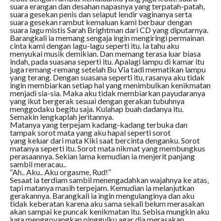
suara erangan dan desahan napasnya yang terpatah-patah,
suara gesekan penis dan selaput lendir vaginanya serta
suara gesekan rambut kemaluan kami berbaur dengan
suara lagu mistis Sarah Brightman dari CD yang diputarnya.
Barangkali ia memang sengaja ingin mengiringi permainan
cinta kami dengan lagu-lagu seperti itu. Ia tahu aku
menyukai musik demikian. Dan memang terasa luar biasa
indah, pada suasana seperti itu. Apalagi lampu di kamar itu
juga remang-remang setelah Bu Via tadi mematikan lampu
yang terang. Dengan suasana seperti itu, rasanya aku tidak
ingin membiarkan setiap hal yang menimbulkan kenikmatan
menjadi sia-sia. Maka aku tidak membiarkan payudaranya
yang ikut bergerak sesuai dengan gerakan tubuhnya
menggodaku begitu saja. Kulahap buah dadanya itu.
Semakin lengkaplah jeritannya.
Matanya yang terpejam kadang-kadang terbuka dan
tampak sorot mata yang aku hapal seperti sorot
yang keluar dari mata Kiki saat bercinta denganku. Sorot
matanya seperti itu. Sorot mata nikmat yang membungkus
perasaannya. Sekian lama kemudian ia menjerit panjang
sambil meracau..
“Ah.. Aku.. Aku orgasme, Rud!”
Sesaat ia terdiam sambil menengadahkan wajahnya ke atas,
tapi matanya masih terpejam. Kemudian ia melanjutkan
gerakannya. Barangkali ia ingin mengulanginya dan aku
tidak keberatan karena aku sama sekali belum merasakan
akan sampai ke puncak kenikmatan itu. Sebisa mungkin aku
juga menggoyangkan pinggulku agar dia merasakan