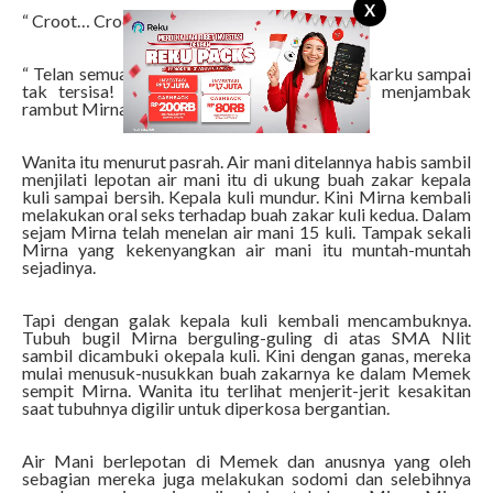
X
“ Croot… Croot… Croot… ”
“ Telan semua air maninya, bersihkan buah zakarku sampai
tak tersisa! ” perintah kepala kuli sambil menjambak
rambut Mirna.
Wanita itu menurut pasrah. Air mani ditelannya habis sambil
menjilati lepotan air mani itu di ukung buah zakar kepala
kuli sampai bersih. Kepala kuli mundur. Kini Mirna kembali
melakukan oral seks terhadap buah zakar kuli kedua. Dalam
sejam Mirna telah menelan air mani 15 kuli. Tampak sekali
Mirna yang kekenyangkan air mani itu muntah-muntah
sejadinya.
Tapi dengan galak kepala kuli kembali mencambuknya.
Tubuh bugil Mirna berguling-guling di atas SMA Nlit
sambil dicambuki okepala kuli. Kini dengan ganas, mereka
mulai menusuk-nusukkan buah zakarnya ke dalam Memek
sempit Mirna. Wanita itu terlihat menjerit-jerit kesakitan
saat tubuhnya digilir untuk diperkosa bergantian.
Air Mani berlepotan di Memek dan anusnya yang oleh
sebagian mereka juga melakukan sodomi dan selebihnya