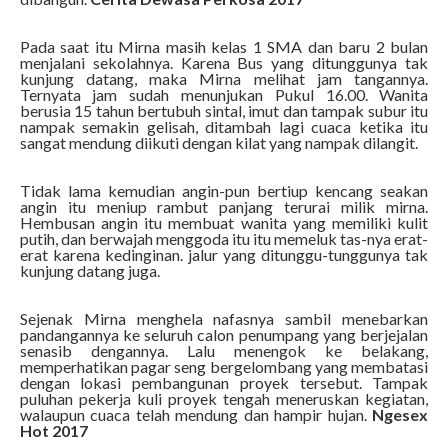
Pada saat itu Mirna masih kelas 1 SMA dan baru 2 bulan
menjalani sekolahnya. Karena Bus yang ditunggunya tak
kunjung datang, maka Mirna melihat jam tangannya.
Ternyata jam sudah menunjukan Pukul 16.00. Wanita
berusia 15 tahun bertubuh sintal, imut dan tampak subur itu
nampak semakin gelisah, ditambah lagi cuaca ketika itu
sangat mendung diikuti dengan kilat yang nampak dilangit.
Tidak lama kemudian angin-pun bertiup kencang seakan
angin itu meniup rambut panjang terurai milik mirna.
Hembusan angin itu membuat wanita yang memiliki kulit
putih, dan berwajah menggoda itu itu memeluk tas-nya erat-
erat karena kedinginan. jalur yang ditunggu-tunggunya tak
kunjung datang juga.
Sejenak Mirna menghela nafasnya sambil menebarkan
pandangannya ke seluruh calon penumpang yang berjejalan
senasib dengannya. Lalu menengok ke belakang,
memperhatikan pagar seng bergelombang yang membatasi
dengan lokasi pembangunan proyek tersebut. Tampak
puluhan pekerja kuli proyek tengah meneruskan kegiatan,
walaupun cuaca telah mendung dan hampir hujan.
Ngesex
Hot 2017