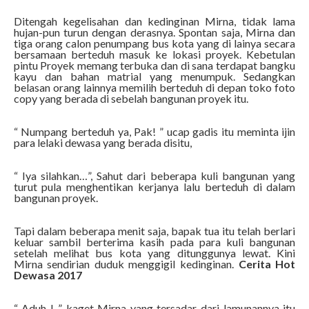
Ditengah kegelisahan dan kedinginan Mirna, tidak lama
hujan-pun turun dengan derasnya. Spontan saja, Mirna dan
tiga orang calon penumpang bus kota yang di lainya secara
bersamaan berteduh masuk ke lokasi proyek. Kebetulan
pintu Proyek memang terbuka dan di sana terdapat bangku
kayu dan bahan matrial yang menumpuk. Sedangkan
belasan orang lainnya memilih berteduh di depan toko foto
copy yang berada di sebelah bangunan proyek itu.
“ Numpang berteduh ya, Pak! ” ucap gadis itu meminta ijin
para lelaki dewasa yang berada disitu,
“ Iya silahkan…”, Sahut dari beberapa kuli bangunan yang
turut pula menghentikan kerjanya lalu berteduh di dalam
bangunan proyek.
Tapi dalam beberapa menit saja, bapak tua itu telah berlari
keluar sambil berterima kasih pada para kuli bangunan
setelah melihat bus kota yang ditunggunya lewat. Kini
Mirna sendirian duduk menggigil kedinginan.
Cerita Hot
Dewasa 2017
“ Aduh..! ” kaget Mirna yang tersadar dari lamunannya itu