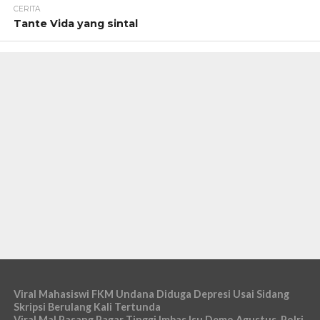
CERITA
Tante Vida yang sintal
Viral Mahasiswi FKM Undana Diduga Depresi Usai Sidang
Skripsi Berulang Kali Tertunda
Viral Mal Pasang Pagar Tinggi Imbas Isu Demo Agustus, Polri