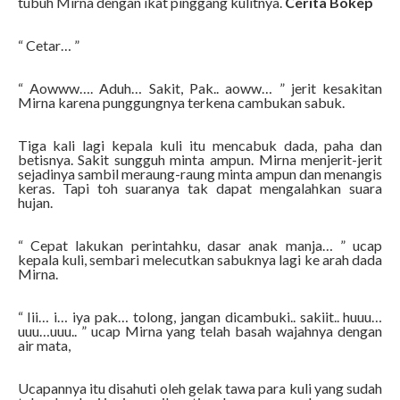
tubuh Mirna dengan ikat pinggang kulitnya.
Cerita Bokep
“ Cetar… ”
“ Aowww…. Aduh… Sakit, Pak.. aoww… ” jerit kesakitan
Mirna karena punggungnya terkena cambukan sabuk.
Tiga kali lagi kepala kuli itu mencabuk dada, paha dan
betisnya. Sakit sungguh minta ampun. Mirna menjerit-jerit
sejadinya sambil meraung-raung minta ampun dan menangis
keras. Tapi toh suaranya tak dapat mengalahkan suara
hujan.
“ Cepat lakukan perintahku, dasar anak manja… ” ucap
kepala kuli, sembari melecutkan sabuknya lagi ke arah dada
Mirna.
“ Iii… i… iya pak… tolong, jangan dicambuki.. sakiit.. huuu…
uuu…uuu.. ” ucap Mirna yang telah basah wajahnya dengan
air mata,
Ucapannya itu disahuti oleh gelak tawa para kuli yang sudah