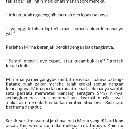
tak sabar lagi ingin menikmati makan sore mereka.
“ Aduuh, udah ngaceng nih, buruan deh lepas bajunya. ”
“ Iya, nggak tahan lagi nih, mau kumuntahkan kemananya
ya? ”
Perlahan Mirna beranjak berdiri dengan isak tangisnya,
“ Sambil menari, ayo cepat.. atau kucambuk lagi? ” gertak
kepala kuli.
Mirna hanya mengangguk sambil menyadari bahwa batang-
batang buah zakar mereka telah ereksi semua dengan
kencangnya. Mirna perlahan mulai menari sekenanya sambil
satu persatu memreteli kancing seragam SMA N-nya,
sedangkan para kuli memberikan ilustrasi musik lewat
mulut dan memukul-mukulkan ember atau besi. Riuh tapi
berirama dangdut.
Sorak-sorai mewarnai jatuhnya baju Mirna yang di ikuti kian
pucat. Kini wanita itu mulai melepas rok birunya. Kain itu