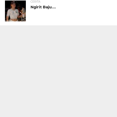
CERITA
Ngirit Baju….