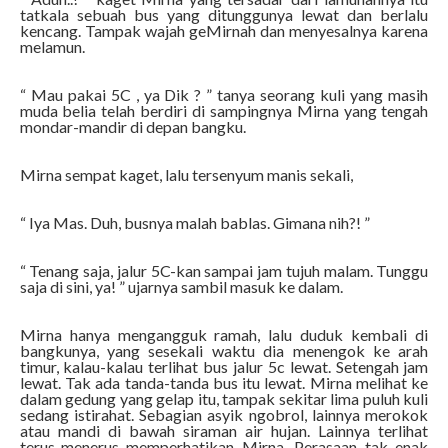
tatkala sebuah bus yang ditunggunya lewat dan berlalu
kencang. Tampak wajah geMirnah dan menyesalnya karena
melamun.
“ Mau pakai 5C , ya Dik ? ” tanya seorang kuli yang masih
muda belia telah berdiri di sampingnya Mirna yang tengah
mondar-mandir di depan bangku.
Mirna sempat kaget, lalu tersenyum manis sekali,
“ Iya Mas. Duh, busnya malah bablas. Gimana nih?! ”
“ Tenang saja, jalur 5C-kan sampai jam tujuh malam. Tunggu
saja di sini, ya! ” ujarnya sambil masuk ke dalam.
Mirna hanya mengangguk ramah, lalu duduk kembali di
bangkunya, yang sesekali waktu dia menengok ke arah
timur, kalau-kalau terlihat bus jalur 5c lewat. Setengah jam
lewat. Tak ada tanda-tanda bus itu lewat. Mirna melihat ke
dalam gedung yang gelap itu, tampak sekitar lima puluh kuli
sedang istirahat. Sebagian asyik ngobrol, lainnya merokok
atau mandi di bawah siraman air hujan. Lainnya terlihat
terus-menerus memperhatikan Mirna. Perasaan tak enak