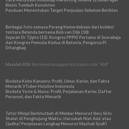
Bisnis Tumbuh Konsisten
Panduan Menentukan Target Penjualan Sebelum Beriklan
Berbagai foto semasa Perang Kemerdekaan dari koleksi
tentara Belanda bernama Bob van Dijk (18)
Sejarah Dr Tjipto (13): Kongres PPPKI Pertama di Soerabaja
dan Kongres Pemuda Kedua di Batavia; Pengurus PI
Ditangkap
Masalah RSS:
Retrieved unsupported status code "404"
Biodata Kobo Kanaeru: Profil, Umur, Karier, dan Fakta
Menarik VTuber Hololive Indonesia
Biodata Yovie & Nuno: Profil, Perjalanan Karier, Daftar
Personel, dan Fakta Menarik
Tafsir Mimpi Berkhutbah di Mimbar Menurut Ibnu Sirin
Shalat di Penghujung Waktu: Haruskah Niat Ada’ atau
Qadha? Penjelasan Lengkap Menurut Mazhab Syafi’i