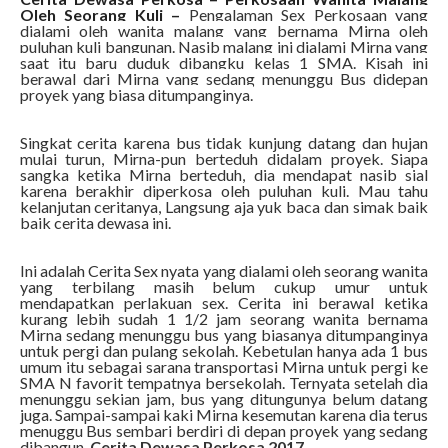
Oleh Seorang Kuli –
Pengalaman Sex Perkosaan yang
dialami oleh wanita malang yang bernama Mirna oleh
puluhan kuli bangunan. Nasib malang ini dialami Mirna yang
saat itu baru duduk dibangku kelas 1 SMA. Kisah ini
berawal dari Mirna yang sedang menunggu Bus didepan
proyek yang biasa ditumpanginya.
Singkat cerita karena bus tidak kunjung datang dan hujan
mulai turun, Mirna-pun berteduh didalam proyek. Siapa
sangka ketika Mirna berteduh, dia mendapat nasib sial
karena berakhir diperkosa oleh puluhan kuli. Mau tahu
kelanjutan ceritanya, Langsung aja yuk baca dan simak baik
baik cerita dewasa ini.
Ini adalah Cerita Sex nyata yang dialami oleh seorang wanita
yang terbilang masih belum cukup umur untuk
mendapatkan perlakuan sex. Cerita ini berawal ketika
kurang lebih sudah 1 1/2 jam seorang wanita bernama
Mirna sedang menunggu bus yang biasanya ditumpanginya
untuk pergi dan pulang sekolah. Kebetulan hanya ada 1 bus
umum itu sebagai sarana transportasi Mirna untuk pergi ke
SMA N favorit tempatnya bersekolah. Ternyata setelah dia
menunggu sekian jam, bus yang ditungunya belum datang
juga. Sampai-sampai kaki Mirna kesemutan karena dia terus
menuggu Bus sembari berdiri di depan proyek yang sedang
dibangun.
Cerita Dewasa Perkosa 2017