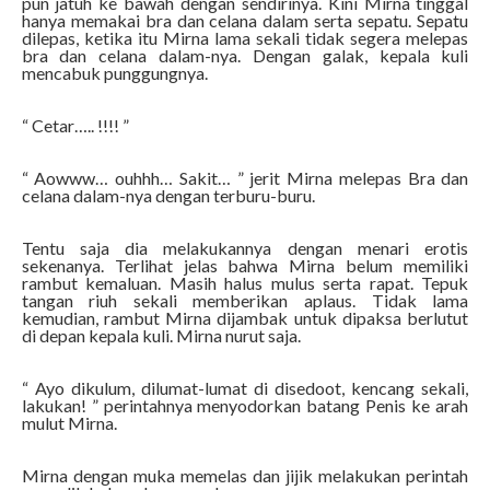
pun jatuh ke bawah dengan sendirinya. Kini Mirna tinggal
hanya memakai bra dan celana dalam serta sepatu. Sepatu
dilepas, ketika itu Mirna lama sekali tidak segera melepas
bra dan celana dalam-nya. Dengan galak, kepala kuli
mencabuk punggungnya.
“ Cetar….. !!!! ”
“ Aowww… ouhhh… Sakit… ” jerit Mirna melepas Bra dan
celana dalam-nya dengan terburu-buru.
Tentu saja dia melakukannya dengan menari erotis
sekenanya. Terlihat jelas bahwa Mirna belum memiliki
rambut kemaluan. Masih halus mulus serta rapat. Tepuk
tangan riuh sekali memberikan aplaus. Tidak lama
kemudian, rambut Mirna dijambak untuk dipaksa berlutut
di depan kepala kuli. Mirna nurut saja.
“ Ayo dikulum, dilumat-lumat di disedoot, kencang sekali,
lakukan! ” perintahnya menyodorkan batang Penis ke arah
mulut Mirna.
Mirna dengan muka memelas dan jijik melakukan perintah