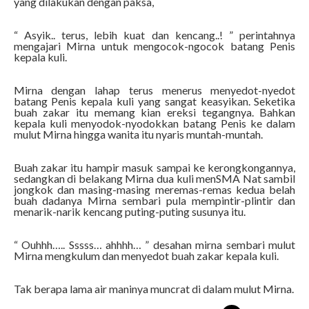
yang dilakukan dengan paksa,
“ Asyik.. terus, lebih kuat dan kencang..! ” perintahnya
mengajari Mirna untuk mengocok-ngocok batang Penis
kepala kuli.
Mirna dengan lahap terus menerus menyedot-nyedot
batang Penis kepala kuli yang sangat keasyikan. Seketika
buah zakar itu memang kian ereksi tegangnya. Bahkan
kepala kuli menyodok-nyodokkan batang Penis ke dalam
mulut Mirna hingga wanita itu nyaris muntah-muntah.
Buah zakar itu hampir masuk sampai ke kerongkongannya,
sedangkan di belakang Mirna dua kuli menSMA Nat sambil
jongkok dan masing-masing meremas-remas kedua belah
buah dadanya Mirna sembari pula mempintir-plintir dan
menarik-narik kencang puting-puting susunya itu.
“ Ouhhh….. Sssss… ahhhh… ” desahan mirna sembari mulut
Mirna mengkulum dan menyedot buah zakar kepala kuli.
Tak berapa lama air maninya muncrat di dalam mulut Mirna.