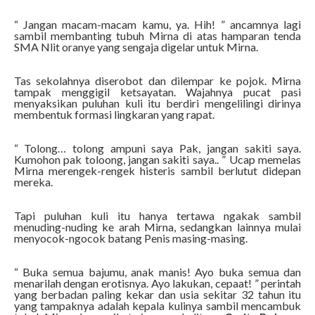
“ Jangan macam-macam kamu, ya. Hih! ” ancamnya lagi
sambil membanting tubuh Mirna di atas hamparan tenda
SMA Nlit oranye yang sengaja digelar untuk Mirna.
Tas sekolahnya diserobot dan dilempar ke pojok. Mirna
tampak menggigil ketsayatan. Wajahnya pucat pasi
menyaksikan puluhan kuli itu berdiri mengelilingi dirinya
membentuk formasi lingkaran yang rapat.
“ Tolong… tolong ampuni saya Pak, jangan sakiti saya.
Kumohon pak toloong, jangan sakiti saya.. ” Ucap memelas
Mirna merengek-rengek histeris sambil berlutut didepan
mereka.
Tapi puluhan kuli itu hanya tertawa ngakak sambil
menuding-nuding ke arah Mirna, sedangkan lainnya mulai
menyocok-ngocok batang Penis masing-masing.
“ Buka semua bajumu, anak manis! Ayo buka semua dan
menarilah dengan erotisnya. Ayo lakukan, cepaat! ” perintah
yang berbadan paling kekar dan usia sekitar 32 tahun itu
yang tampaknya adalah kepala kulinya sambil mencambuk