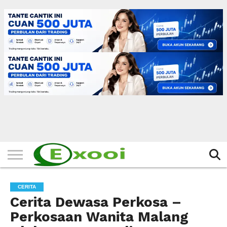
HOME
FILTER
BERITA
BIODATA
CERITA
CERPEN
EKSKLUSIF
FOTO
VIDEO
TIPS
MORE
CERITA
Cerita Dewasa Perkosa –
Perkosaan Wanita Malang