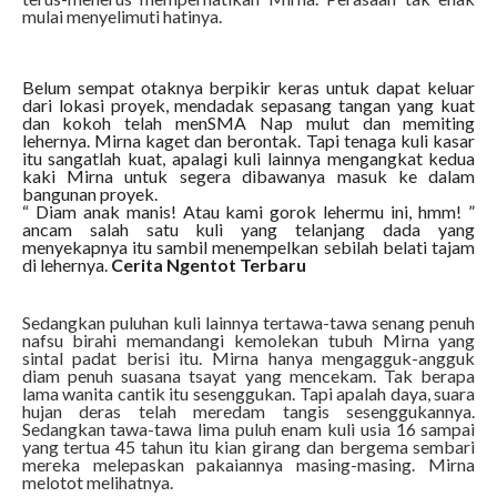
mulai menyelimuti hatinya.
Belum sempat otaknya berpikir keras untuk dapat keluar
dari lokasi proyek, mendadak sepasang tangan yang kuat
dan kokoh telah menSMA Nap mulut dan memiting
lehernya. Mirna kaget dan berontak. Tapi tenaga kuli kasar
itu sangatlah kuat, apalagi kuli lainnya mengangkat kedua
kaki Mirna untuk segera dibawanya masuk ke dalam
bangunan proyek.
“ Diam anak manis! Atau kami gorok lehermu ini, hmm! ”
ancam salah satu kuli yang telanjang dada yang
menyekapnya itu sambil menempelkan sebilah belati tajam
di lehernya.
Cerita Ngentot Terbaru
Sedangkan puluhan kuli lainnya tertawa-tawa senang penuh
nafsu birahi memandangi kemolekan tubuh Mirna yang
sintal padat berisi itu. Mirna hanya mengagguk-angguk
diam penuh suasana tsayat yang mencekam. Tak berapa
lama wanita cantik itu sesenggukan. Tapi apalah daya, suara
hujan deras telah meredam tangis sesenggukannya.
Sedangkan tawa-tawa lima puluh enam kuli usia 16 sampai
yang tertua 45 tahun itu kian girang dan bergema sembari
mereka melepaskan pakaiannya masing-masing. Mirna
melotot melihatnya.