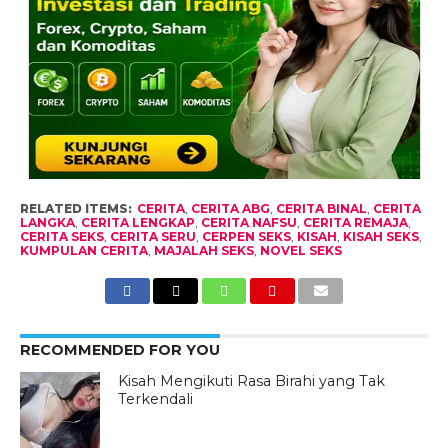
RELATED ITEMS:
CERITA
,
CERITA ABG
,
CERITA BINAL
,
CERITA
LANGKA
,
CERITA LENGKAP
,
CERITA NAFSU
,
CERITA REMAJA
,
CERITA SEKS
,
CERITA SERU
,
CERPEN SEKS
,
KISAH
,
KISAH SEKS
,
KUMPULAN CERITA
,
MAJALAH SEKS
,
NOVEL SEKS
RECOMMENDED FOR YOU
Kisah Mengikuti Rasa Birahi yang Tak
Terkendali