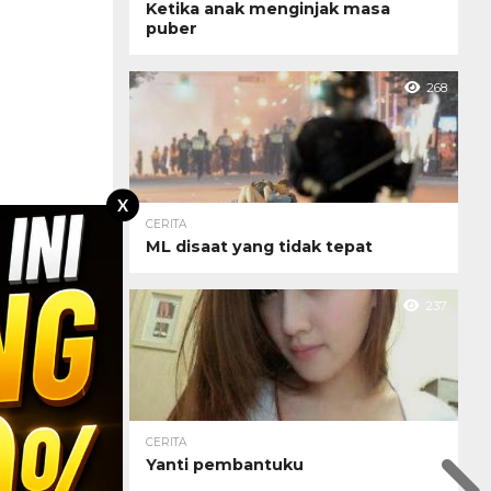
Ketika anak menginjak masa
puber
268
X
CERITA
ML disaat yang tidak tepat
237
CERITA
Yanti pembantuku