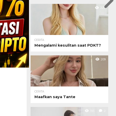
227
CERITA
Mengalami kesulitan saat PDKT?
209
CERITA
Maafkan saya Tante
193
2