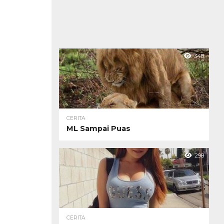
348
CERITA
ML Sampai Puas
298
CERITA