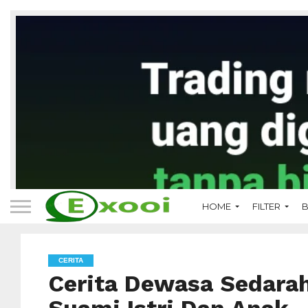
HOME
FILTER
B
CERITA
Cerita Dewasa Sedarah