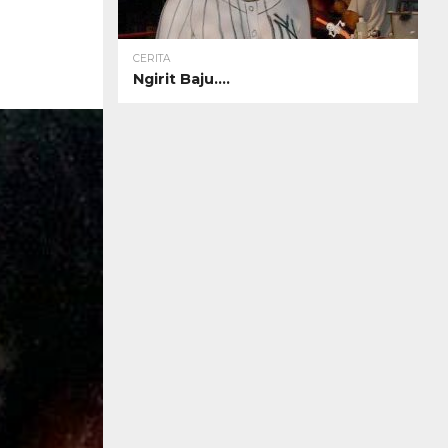
CERITA
Ngirit Baju….