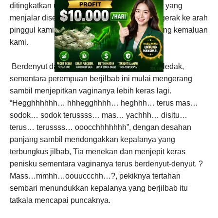
ditingkatkan untuk mengimbangi rasa nikmat yang
menjalar disekujur tubuh kami dan terus bergerak ke arah
pinggul kami, berkumpul dan berpusar di ujung kemaluan
kami.
Berdenyut dan ujung penisku mulai siap meledak,
sementara perempuan berjilbab ini mulai mengerang
sambil menjepitkan vaginanya lebih keras lagi.
“Hegghhhhhh… hhhegghhhh… heghhh… terus mas…
sodok… sodok terussss… mas… yachhh… disitu…
terus… terussss… ooocchhhhhhh”, dengan desahan
panjang sambil mendongakkan kepalanya yang
terbungkus jilbab, Tia menekan dan menjepit keras
penisku sementara vaginanya terus berdenyut-denyut. ?
Mass…mmhh…oouuccchh…?, pekiknya tertahan
sembari menundukkan kepalanya yang berjilbab itu
tatkala mencapai puncaknya.