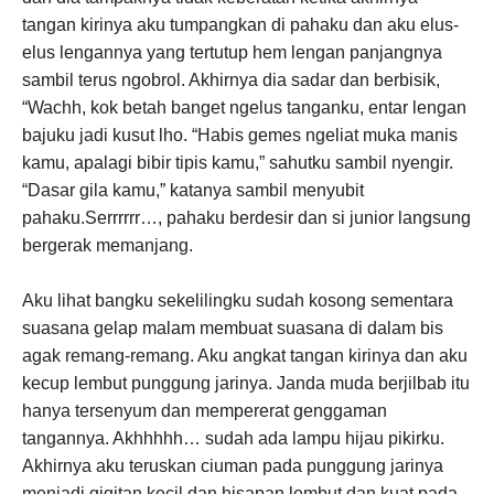
tangan kirinya aku tumpangkan di pahaku dan aku elus-
elus lengannya yang tertutup hem lengan panjangnya
sambil terus ngobrol. Akhirnya dia sadar dan berbisik,
“Wachh, kok betah banget ngelus tanganku, entar lengan
bajuku jadi kusut lho. “Habis gemes ngeliat muka manis
kamu, apalagi bibir tipis kamu,” sahutku sambil nyengir.
“Dasar gila kamu,” katanya sambil menyubit
pahaku.Serrrrrr…, pahaku berdesir dan si junior langsung
bergerak memanjang.
Aku lihat bangku sekelilingku sudah kosong sementara
suasana gelap malam membuat suasana di dalam bis
agak remang-remang. Aku angkat tangan kirinya dan aku
kecup lembut punggung jarinya. Janda muda berjilbab itu
hanya tersenyum dan mempererat genggaman
tangannya. Akhhhhh… sudah ada lampu hijau pikirku.
Akhirnya aku teruskan ciuman pada punggung jarinya
menjadi gigitan kecil dan hisapan lembut dan kuat pada