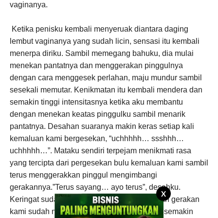
vaginanya.
Ketika penisku kembali menyeruak diantara daging
lembut vaginanya yang sudah licin, sensasi itu kembali
menerpa diriku. Sambil memegang bahuku, dia mulai
menekan pantatnya dan menggerakan pinggulnya
dengan cara menggesek perlahan, maju mundur sambil
sesekali memutar. Kenikmatan itu kembali mendera dan
semakin tinggi intensitasnya ketika aku membantu
dengan menekan keatas pinggulku sambil menarik
pantatnya. Desahan suaranya makin keras setiap kali
kemaluan kami bergesekan, “uchhhhh… ssshhh…
uchhhhh…”. Mataku sendiri terpejam menikmati rasa
yang tercipta dari pergesekan bulu kemaluan kami sambil
terus menggerakkan pinggul mengimbangi
gerakannya.”Terus sayang… ayo terus”, desahku.
X
Keringat sudah membasahi punggungnya dan gerakan
kami sudah mulai melambat namun tekanan semakin