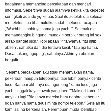
bagaimana memancing percakapan dan mencari
informasi. Sepertinya sudah alamnya ketika kita kepepet
seringkali ada ide yg keluar. Saat itu setelah dia selesai
menelefon tiba-tiba mulutku sudah meluncur ucapan
,”Wachhh… hobinya sama juga yach !”. Sejenak dia
memandangku bingung, mungkin berpikir orang ini sok
akrab banget sich.”Hobi apaan ?” tanyanya. “Itu nitip
absen”, sahutku dan dia tertawa kecil. “Tau aja kamu.
Dasar tukang nguping”, sahutnya.Akhirnya obrolan
bergulir.
Selama percakapan aku tidak menanyakan nama,
pekerjaan maupun teleponnya, tapi lebih banyak cerita
lucu. Sampai akhirnya dia ngomong “kamu lucu juga
yach.., nggak kaya cowok yang laen.””Maksud kamu ?”
tanyaku lagi.”Biasanya mereka baru ngobrol sebentar
udah nanya nama terus minta nomor telepon.” Setelah itu
kami saling berkenalan. Perempuan muda berjilbab