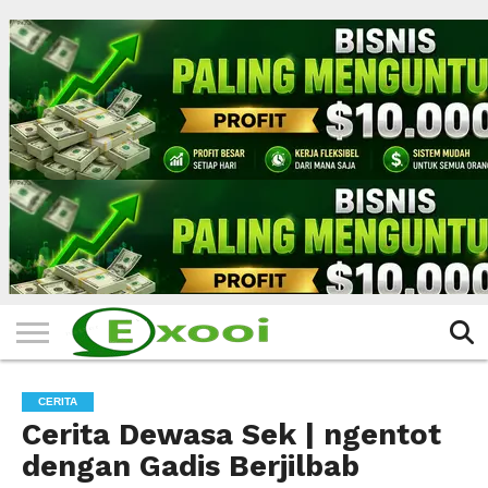
HOME
FILTER
BERITA
BIODATA
CERITA
CERPEN
EKSKLUSIF
FOTO
VIDEO
TIPS
MORE
CERITA
Cerita Dewasa Sek | ngentot
dengan Gadis Berjilbab