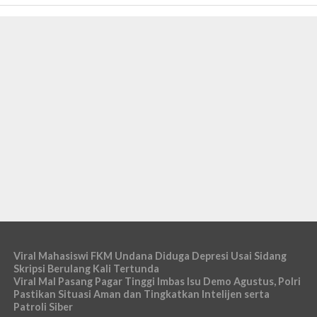
Viral Mahasiswi FKM Undana Diduga Depresi Usai Sidang
Skripsi Berulang Kali Tertunda
Viral Mal Pasang Pagar Tinggi Imbas Isu Demo Agustus, Polri
Pastikan Situasi Aman dan Tingkatkan Intelijen serta
Patroli Siber