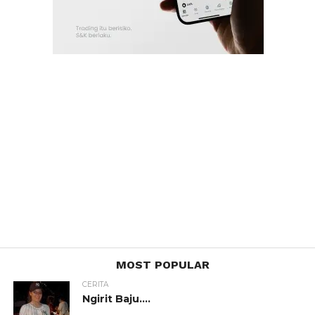
MOST POPULAR
CERITA
Ngirit Baju….