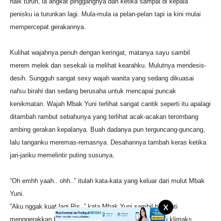
naik turun, ia angkat pinggangnya dan ketika sampai di kepala
penisku ia turunkan lagi. Mula-mula ia pelan-pelan tapi ia kini mulai
mempercepat gerakannya.
Kulihat wajahnya penuh dengan keringat, matanya sayu sambil
merem melek dan sesekali ia melihat kearahku. Mulutnya mendesis-
desih. Sungguh sangat sexy wajah wanita yang sedang dikuasai
nafsu birahi dan sedang berusaha untuk mencapai puncak
kenikmatan. Wajah Mbak Yuni terlihat sangat cantik seperti itu apalagi
ditambah rambut sebahunya yang terlihat acak-acakan terombang
ambing gerakan kepalanya. Buah dadanya pun terguncang-guncang,
lalu tanganku meremas-remasnya. Desahannya tambah keras ketika
jari-jariku memelintir puting susunya.
“Oh emhh yaah.. ohh..” itulah kata-kata yang keluar dari mulut Mbak
Yuni.
“Aku nggak kuat lagi Ris..” kata Mbak Yuni sambil berhenti
X
menggerakkan badannya, aku tahu ia segera mencapai klimaks.