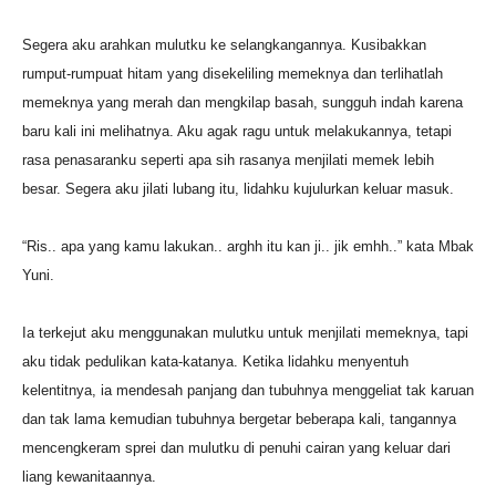
Segera aku arahkan mulutku ke selangkangannya. Kusibakkan
rumput-rumpuat hitam yang disekeliling memeknya dan terlihatlah
memeknya yang merah dan mengkilap basah, sungguh indah karena
baru kali ini melihatnya. Aku agak ragu untuk melakukannya, tetapi
rasa penasaranku seperti apa sih rasanya menjilati memek lebih
besar. Segera aku jilati lubang itu, lidahku kujulurkan keluar masuk.
“Ris.. apa yang kamu lakukan.. arghh itu kan ji.. jik emhh..” kata Mbak
Yuni.
Ia terkejut aku menggunakan mulutku untuk menjilati memeknya, tapi
aku tidak pedulikan kata-katanya. Ketika lidahku menyentuh
kelentitnya, ia mendesah panjang dan tubuhnya menggeliat tak karuan
dan tak lama kemudian tubuhnya bergetar beberapa kali, tangannya
mencengkeram sprei dan mulutku di penuhi cairan yang keluar dari
liang kewanitaannya.