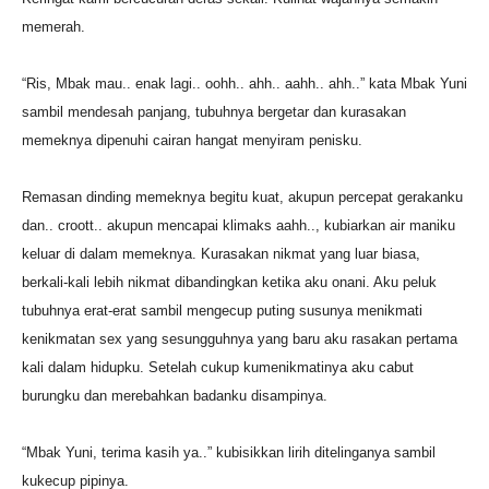
memerah.
“Ris, Mbak mau.. enak lagi.. oohh.. ahh.. aahh.. ahh..” kata Mbak Yuni
sambil mendesah panjang, tubuhnya bergetar dan kurasakan
memeknya dipenuhi cairan hangat menyiram penisku.
Remasan dinding memeknya begitu kuat, akupun percepat gerakanku
dan.. croott.. akupun mencapai klimaks aahh.., kubiarkan air maniku
keluar di dalam memeknya. Kurasakan nikmat yang luar biasa,
berkali-kali lebih nikmat dibandingkan ketika aku onani. Aku peluk
tubuhnya erat-erat sambil mengecup puting susunya menikmati
kenikmatan sex yang sesungguhnya yang baru aku rasakan pertama
kali dalam hidupku. Setelah cukup kumenikmatinya aku cabut
burungku dan merebahkan badanku disampinya.
“Mbak Yuni, terima kasih ya..” kubisikkan lirih ditelinganya sambil
kukecup pipinya.