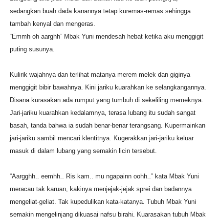
sedangkan buah dada kanannya tetap kuremas-remas sehingga
tambah kenyal dan mengeras.
“Emmh oh aarghh” Mbak Yuni mendesah hebat ketika aku menggigit
puting susunya.
Kulirik wajahnya dan terlihat matanya merem melek dan giginya
menggigit bibir bawahnya. Kini jariku kuarahkan ke selangkangannya.
Disana kurasakan ada rumput yang tumbuh di sekeliling memeknya.
Jari-jariku kuarahkan kedalamnya, terasa lubang itu sudah sangat
basah, tanda bahwa ia sudah benar-benar terangsang. Kupermainkan
jari-jariku sambil mencari klentitnya. Kugerakkan jari-jariku keluar
masuk di dalam lubang yang semakin licin tersebut.
“Aargghh.. eemhh.. Ris kam.. mu ngapainn oohh..” kata Mbak Yuni
meracau tak karuan, kakinya menjejak-jejak sprei dan badannya
mengeliat-geliat. Tak kupedulikan kata-katanya. Tubuh Mbak Yuni
semakin mengelinjang dikuasai nafsu birahi. Kuarasakan tubuh Mbak