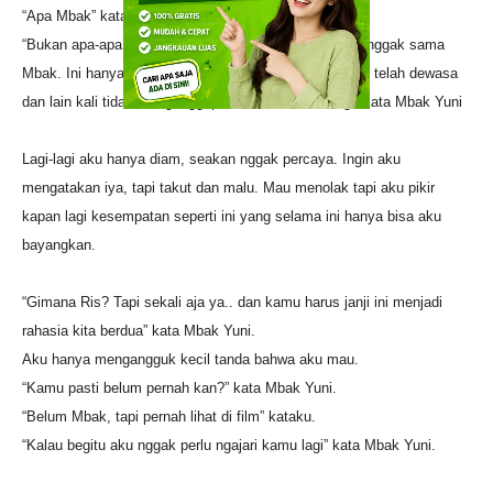
“Apa Mbak” kataku terkejut.
“Bukan apa-apa Ris, kamu jangan berpikiran enggak-enggak sama
Mbak. Ini hanya untuk meyakinkan Mbak bahwa kamu telah dewasa
dan lain kali tidak menganggap kamu anak kecil lagi” kata Mbak Yuni
Lagi-lagi aku hanya diam, seakan nggak percaya. Ingin aku
mengatakan iya, tapi takut dan malu. Mau menolak tapi aku pikir
kapan lagi kesempatan seperti ini yang selama ini hanya bisa aku
bayangkan.
“Gimana Ris? Tapi sekali aja ya.. dan kamu harus janji ini menjadi
rahasia kita berdua” kata Mbak Yuni.
Aku hanya mengangguk kecil tanda bahwa aku mau.
“Kamu pasti belum pernah kan?” kata Mbak Yuni.
“Belum Mbak, tapi pernah lihat di film” kataku.
“Kalau begitu aku nggak perlu ngajari kamu lagi” kata Mbak Yuni.