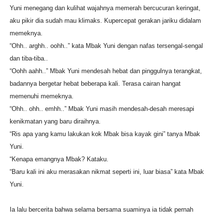
Yuni menegang dan kulihat wajahnya memerah bercucuran keringat,
aku pikir dia sudah mau klimaks. Kupercepat gerakan jariku didalam
memeknya.
“Ohh.. arghh.. oohh..” kata Mbak Yuni dengan nafas tersengal-sengal
dan tiba-tiba..
“Oohh aahh..” Mbak Yuni mendesah hebat dan pinggulnya terangkat,
badannya bergetar hebat beberapa kali. Terasa cairan hangat
memenuhi memeknya.
“Ohh.. ohh.. emhh..” Mbak Yuni masih mendesah-desah meresapi
kenikmatan yang baru diraihnya.
“Ris apa yang kamu lakukan kok Mbak bisa kayak gini” tanya Mbak
Yuni.
“Kenapa emangnya Mbak? Kataku.
“Baru kali ini aku merasakan nikmat seperti ini, luar biasa” kata Mbak
Yuni.
Ia lalu bercerita bahwa selama bersama suaminya ia tidak pernah