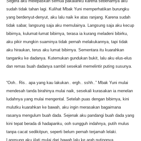
Segera aku melepaskan semua pakaianku karena sebenarnya aku
sudah tidak tahan lagi. Kulihat Mbak Yuni memperhatikan burungku
yang berdenyut-denyut, aku lalu naik ke atas ranjang. Karena sudah
tidak sabar, langsung saja aku memulainya. Langsung saja aku kecup
bibirnya, kulumat-lumat bibirnya, terasa ia kurang meladeni bibirku,
aku pikir mungkin suaminya tidak pernah melakukannya, tapi tidak
aku hiraukan, terus aku lumat bibirnya. Sementara itu kuarahkan
tanganku ke dadanya. Kutemukan gundukan bukit, lalu aku elus-elus
dan remas buah dadanya sambil sesekali memelintir puting susunya.
“Ooh.. Ris.. apa yang kau lakukan.. ergh.. sshh..” Mbak Yuni mulai
mendesah tanda birahinya mulai naik, sesekali kurasakan ia menelan
ludahnya yang mulai mengental. Setelah puas dengan bibirnya, kini
mulutku kuarahkan ke bawah, aku ingin merasakan bagaimana
rasanya mengulum buah dada. Sejenak aku pandangi buah dada yang
kini tepat berada di hadapanku, ooh sungguh indahnya, putih mulus
tanpa cacat sedikitpun, seperti belum pernah terjamah lelaki.
Langsung aku jilati mulai dari bawah lalu ke arah putingnya,