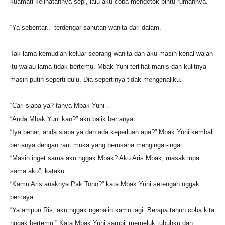
kuamati kelihatannya sepi, lalu aku coba mengetok pintu rumahnya.
“Ya sebentar..” terdengar sahutan wanita dari dalam.
Tak lama kemudian keluar seorang wanita dan aku masih kenal wajah
itu walau lama tidak bertemu. Mbak Yuni terlihat manis dan kulitnya
masih putih seperti dulu. Dia sepertinya tidak mengenaliku.
“Cari siapa ya? tanya Mbak Yuni”.
“Anda Mbak Yuni kan?” aku balik bertanya.
“Iya benar, anda siapa ya dan ada keperluan apa?” Mbak Yuni kembali
bertanya dengan raut muka yang berusaha mengingat-ingat.
“Masih inget sama aku nggak Mbak? Aku Aris Mbak, masak lupa
sama aku”, kataku.
“Kamu Aris anaknya Pak Tono?” kata Mbak Yuni setengah nggak
percaya.
“Ya ampun Ris, aku nggak ngenalin kamu lagi. Berapa tahun coba kita
nggak bertemu.” Kata Mbak Yuni sambil memeluk tubuhku dan