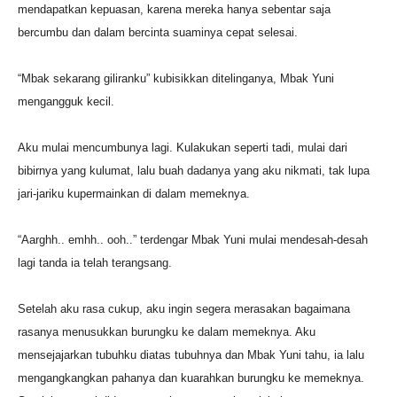
mendapatkan kepuasan, karena mereka hanya sebentar saja
bercumbu dan dalam bercinta suaminya cepat selesai.
“Mbak sekarang giliranku” kubisikkan ditelinganya, Mbak Yuni
mengangguk kecil.
Aku mulai mencumbunya lagi. Kulakukan seperti tadi, mulai dari
bibirnya yang kulumat, lalu buah dadanya yang aku nikmati, tak lupa
jari-jariku kupermainkan di dalam memeknya.
“Aarghh.. emhh.. ooh..” terdengar Mbak Yuni mulai mendesah-desah
lagi tanda ia telah terangsang.
Setelah aku rasa cukup, aku ingin segera merasakan bagaimana
rasanya menusukkan burungku ke dalam memeknya. Aku
mensejajarkan tubuhku diatas tubuhnya dan Mbak Yuni tahu, ia lalu
mengangkangkan pahanya dan kuarahkan burungku ke memeknya.