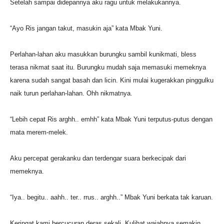
Setelah sampai didepannya aku ragu untuk melakukannya.
“Ayo Ris jangan takut, masukin aja” kata Mbak Yuni.
Perlahan-lahan aku masukkan burungku sambil kunikmati, bless
terasa nikmat saat itu. Burungku mudah saja memasuki memeknya
karena sudah sangat basah dan licin. Kini mulai kugerakkan pinggulku
naik turun perlahan-lahan. Ohh nikmatnya.
“Lebih cepat Ris arghh.. emhh” kata Mbak Yuni terputus-putus dengan
mata merem-melek.
Aku percepat gerakanku dan terdengar suara berkecipak dari
memeknya.
“Iya.. begitu.. aahh.. ter.. rrus.. arghh..” Mbak Yuni berkata tak karuan.
Keringat kami bercucuran deras sekali. Kulihat wajahnya semakin