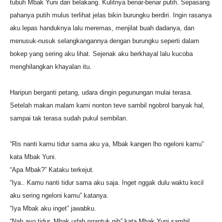
tubuh Mbak Yuni dari belakang. Kulitnya benar-benar putih. Sepasang
pahanya putih mulus terlihat jelas bikin burungku berdiri. Ingin rasanya
aku lepas handuknya lalu meremas, menjilat buah dadanya, dan
menusuk-nusuk selangkangannya dengan burungku seperti dalam
bokep yang sering aku lihat. Sejenak aku berkhayal lalu kucoba
menghilangkan khayalan itu.
Haripun berganti petang, udara dingin pegunungan mulai terasa.
Setelah makan malam kami nonton teve sambil ngobrol banyak hal,
sampai tak terasa sudah pukul sembilan.
“Ris nanti kamu tidur sama aku ya, Mbak kangen lho ngeloni kamu”
kata Mbak Yuni.
“Apa Mbak?” Kataku terkejut.
“Iya.. Kamu nanti tidur sama aku saja. Inget nggak dulu waktu kecil
aku sering ngeloni kamu” katanya.
“Iya Mbak aku inget” jawabku.
“Nah ayo tidur, Mbak udah ngantuk nih” kata Mbak Yuni sambil