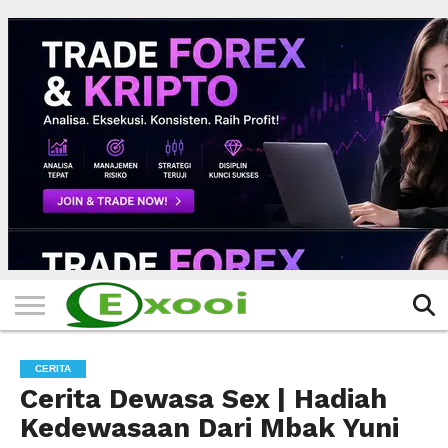
HOME
FILTER
BERITA
BIODATA
CERITA
CERPEN
EKSKLUSIF
FOTO
VIDEO
TIPS
MORE
CERITA
Cerita Dewasa Sex | Hadiah
Kedewasaan Dari Mbak Yuni