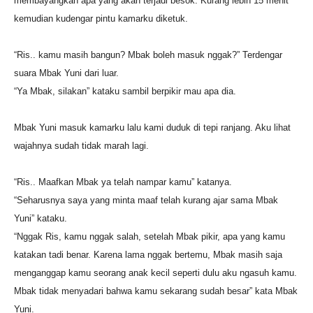
membayangkan apa yang akan terjadi besok. Kurang lebih 15 menit
kemudian kudengar pintu kamarku diketuk.
“Ris.. kamu masih bangun? Mbak boleh masuk nggak?” Terdengar
suara Mbak Yuni dari luar.
“Ya Mbak, silakan” kataku sambil berpikir mau apa dia.
Mbak Yuni masuk kamarku lalu kami duduk di tepi ranjang. Aku lihat
wajahnya sudah tidak marah lagi.
“Ris.. Maafkan Mbak ya telah nampar kamu” katanya.
“Seharusnya saya yang minta maaf telah kurang ajar sama Mbak
Yuni” kataku.
“Nggak Ris, kamu nggak salah, setelah Mbak pikir, apa yang kamu
katakan tadi benar. Karena lama nggak bertemu, Mbak masih saja
menganggap kamu seorang anak kecil seperti dulu aku ngasuh kamu.
Mbak tidak menyadari bahwa kamu sekarang sudah besar” kata Mbak
Yuni.