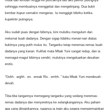
mulai dari lembah hingga ke puncaknya lalu aku pelintir putingnya
sehingga membuatnya menggeliat dan mengelinjang. Dua bukit
kembar itupun semakin mengeras. Ia menggigit bibirku ketika
kupelintir putingnya.
Aku sudah puas dengan bibirnya, kini mulutku mengulum dan
melumat buah dadanya. Dengan sigap lidahku menari-nari diatas
bukitnya yang putih mulus itu. Tanganku tetap meremas-remas buah
dadanya yang kanan. Kulihat mata Mbak Yuni sangat redup, dan ia
memagut-magut bibirnya sendiri, mulutnya mengeluarkan desahan
erotis.
“Oohh.. arghh.. en.. ennak Ris.. emhh..” kata Mbak Yuni mendesah-
desah.
Tiba-tiba tangannya memegang tanganku yang sedang meremas-
remas dadanya dan menyeretnya ke selangkangannya. Aku paham
apa yang diinginkannya, rupanya ia ingin aku segera mempermainkan