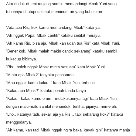
Aku duduk di tepi ranjang sambil memandangi Mbak Yuni yang
tubuhnya ditutupi selimut meminum air yang kuberikan.
“Ada apa Ris, kok kamu memandangi Mbak” katanya.
“Ah nggak Papa. Mbak cantik” kataku sedikit merayu.
“Ah kamu Ris, bisa aja, Mbak kan udah tua Ris” kata Mbak Yuni.
“Bener kok, Mbak malah makin cantik sekarang” kataku sambil
kukecup bibirnya.
“Ris.. boleh nggak Mbak minta sesuatu” kata Mbak Yuni.
“Minta apa Mbak?” tanyaku penasaran.
“Mau nggak kamu kalau..” kata Mbak Yuni terhenti.
“Kalau apa Mbak?” kataku penuh tanda tanya.
“Kalau.. kalau kamu emm.. melakukannya lagi” kata Mbak Yuni
dengan malu-malu sambil menunduk, terlihat pipinya memerah.
“Lho.. katanya tadi, sekali aja ya Ris.., tapi sekarang kok?” kataku
menggodanya.
“Ah kamu, kan tadi Mbak nggak ngira bakal kayak gini” katanya manja