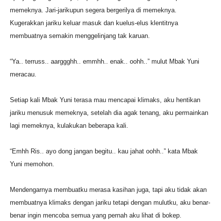
memeknya. Jari-jarikupun segera bergerilya di memeknya.
Kugerakkan jariku keluar masuk dan kuelus-elus klentitnya
membuatnya semakin menggelinjang tak karuan.
“Ya.. terruss.. aarggghh.. emmhh.. enak.. oohh..” mulut Mbak Yuni
meracau.
Setiap kali Mbak Yuni terasa mau mencapai klimaks, aku hentikan
jariku menusuk memeknya, setelah dia agak tenang, aku permainkan
lagi memeknya, kulakukan beberapa kali.
“Emhh Ris.. ayo dong jangan begitu.. kau jahat oohh..” kata Mbak
Yuni memohon.
Mendengarnya membuatku merasa kasihan juga, tapi aku tidak akan
membuatnya klimaks dengan jariku tetapi dengan mulutku, aku benar-
benar ingin mencoba semua yang pernah aku lihat di bokep.