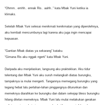
“Ohmm.. emhh.. ennak Ris.. aahh..” kata Mbak Yuni ketika ia
klimaks.
Setelah Mbak Yuni selesai menikmati kenikmatan yang diperolehnya,
aku kembali mencumbunya lagi karena aku juga ingin mencapai
kepuasan.
“Gantian Mbak diatas ya sekarang” kataku.
“Gimana Ris aku nggak ngerti” kata Mbak Yuni.
Daripada aku menjelaskan, langsung aku praktekkan. Aku tidur
telentang dan Mbak Yuni aku suruh melangkah diatas burungku,
tampaknya ia mulai mengerti. Tangannya memegang burungku yang
tegang hebat lalu perlahan-lahan pinggangnya diturunkan dan
memeknya diarahkan ke burungku dan dalam sekejap bless burungku
hilang ditelan memeknya. Mbak Yuni lalu mulai melakukan gerakan