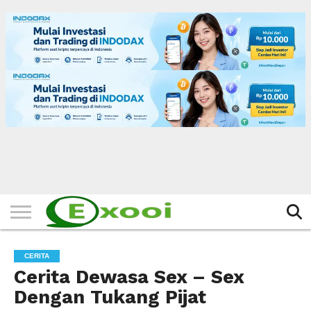
HOME
FILTER
BERITA
BIODATA
CERITA
CERPEN
EKSKLUSIF
FOTO
VIDEO
TIPS
MORE
CERITA
Cerita Dewasa Sex – Sex
Dengan Tukang Pijat