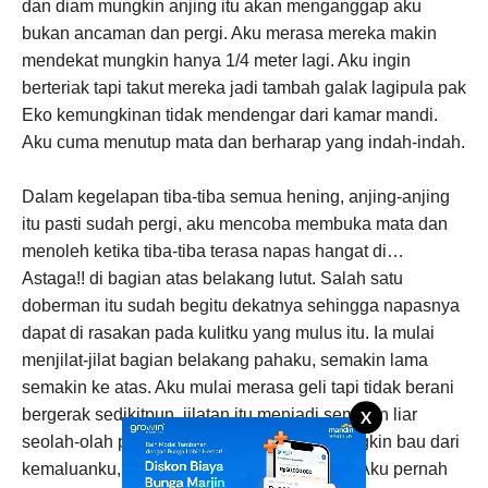
dan diam mungkin anjing itu akan menganggap aku
bukan ancaman dan pergi. Aku merasa mereka makin
mendekat mungkin hanya 1/4 meter lagi. Aku ingin
berteriak tapi takut mereka jadi tambah galak lagipula pak
Eko kemungkinan tidak mendengar dari kamar mandi.
Aku cuma menutup mata dan berharap yang indah-indah.
Dalam kegelapan tiba-tiba semua hening, anjing-anjing
itu pasti sudah pergi, aku mencoba membuka mata dan
menoleh ketika tiba-tiba terasa napas hangat di…
Astaga!! di bagian atas belakang lutut. Salah satu
doberman itu sudah begitu dekatnya sehingga napasnya
dapat di rasakan pada kulitku yang mulus itu. Ia mulai
menjilat-jilat bagian belakang pahaku, semakin lama
semakin ke atas. Aku mulai merasa geli tapi tidak berani
bergerak sedikitpun, jilatan itu menjadi semakin liar
X
seolah-olah pahaku ada rasanya, yah.. mungkin bau dari
kemaluanku, dan keringat yang mengering. Aku pernah