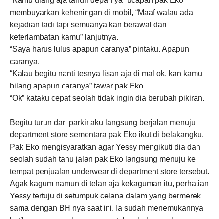
“Kamu ulang aja tahun depan ya” ucapan pak Eko
membuyarkan keheningan di mobil, “Maaf walau ada
kejadian tadi tapi semuanya kan berawal dari
keterlambatan kamu” lanjutnya.
“Saya harus lulus apapun caranya” pintaku. Apapun
caranya.
“Kalau begitu nanti tesnya lisan aja di mal ok, kan kamu
bilang apapun caranya” tawar pak Eko.
“Ok” kataku cepat seolah tidak ingin dia berubah pikiran.
Begitu turun dari parkir aku langsung berjalan menuju
department store sementara pak Eko ikut di belakangku.
Pak Eko mengisyaratkan agar Yessy mengikuti dia dan
seolah sudah tahu jalan pak Eko langsung menuju ke
tempat penjualan underwear di department store tersebut.
Agak kagum namun di telan aja kekaguman itu, perhatian
Yessy tertuju di setumpuk celana dalam yang bermerek
sama dengan BH nya saat ini. Ia sudah menemukannya