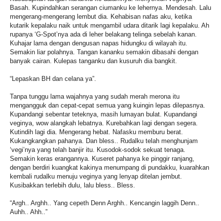
Basah. Kupindahkan serangan ciumanku ke lehernya. Mendesah. Lalu
mengerang-mengerang lembut dia. Kehabisan nafas aku, ketika
kutarik kepalaku naik untuk mengambil udara ditarik lagi kepalaku. Ah
rupanya ‘G-Spot’nya ada di leher belakang telinga sebelah kanan.
Kuhajar lama dengan dengusan napas hidungku di wilayah itu.
Semakin liar polahnya. Tangan kananku semakin dibasahi dengan
banyak cairan. Kulepas tanganku dan kusuruh dia bangkit.
“Lepaskan BH dan celana ya”.
Tanpa tunggu lama wajahnya yang sudah merah merona itu
mengangguk dan cepat-cepat semua yang kuingin lepas dilepasnya.
Kupandangi sebentar teteknya, masih lumayan bulat. Kupandangi
veginya, wow alangkah lebatnya. Kurebahkan lagi dengan segera.
Kutindih lagi dia. Mengerang hebat. Nafasku memburu berat.
Kukangkangkan pahanya. Dan bless.. Rudalku telah menghunjam
‘vegi’nya yang telah banjir itu. Kusodok-sodok sekuat tenaga.
Semakin keras erangannya. Kuseret pahanya ke pinggir ranjang,
dengan berdiri kuangkat kakinya menumpang di pundakku, kuarahkan
kembali rudalku menuju veginya yang lenyap ditelan jembut.
Kusibakkan terlebih dulu, lalu bless.. Bless.
“Argh.. Arghh.. Yang cepeth Denn Arghh.. Kencangin laggih Denn..
Auhh.. Ahh..”