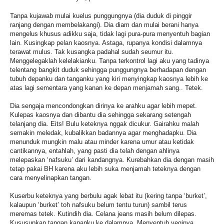
Tanpa kujawab mulai kuelus punggungnya (dia duduk di pinggir
ranjang dengan membelakangi). Dia diam dan mulai berani hanya
mengelus khusus adikku saja, tidak lagi pura-pura menyentuh bagian
lain. Kusingkap pelan kaosnya. Astaga, rupanya kondisi dalamnya
terawat mulus. Tak kusangka padahal sudah seumur itu.
Menggelegaklah kelelakianku. Tanpa terkontrol lagi aku yang tadinya
telentang bangkit duduk sehingga punggungnya berhadapan dengan
tubuh depanku dan tanganku yang kiri menyingkap kaosnya lebih ke
atas lagi sementara yang kanan ke depan menjamah sang.. Tetek.
Dia sengaja mencondongkan dirinya ke arahku agar lebih mepet.
Kulepas kaosnya dan dibantu dia sehingga sekarang setengah
telanjang dia. Eits! Bulu keteknya nggak dicukur. Gairahku malah
semakin meledak, kubalikkan badannya agar menghadapku. Dia
menunduk mungkin malu atau minder karena umur atau ketidak
cantikannya, entahlah, yang pasti dia telah dengan ahlinya
melepaskan ‘nafsuku’ dari kandangnya. Kurebahkan dia dengan masih
tetap pakai BH karena aku lebih suka menjamah teteknya dengan
cara menyelinapkan tangan.
Kuserbu keteknya yang berbulu agak lebat itu (kering tanpa ‘burket’,
kalaupun ‘burket’ toh nafsuku belum tentu turun) sambil terus
meremas tetek. Kutindih dia. Celana jeans masih belum dilepas.
Kususupkan tangan kananku ke dalamnya. Menyentuh veginya.