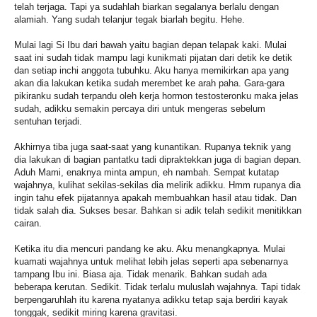
telah terjaga. Tapi ya sudahlah biarkan segalanya berlalu dengan
alamiah. Yang sudah telanjur tegak biarlah begitu. Hehe.
Mulai lagi Si Ibu dari bawah yaitu bagian depan telapak kaki. Mulai
saat ini sudah tidak mampu lagi kunikmati pijatan dari detik ke detik
dan setiap inchi anggota tubuhku. Aku hanya memikirkan apa yang
akan dia lakukan ketika sudah merembet ke arah paha. Gara-gara
pikiranku sudah terpandu oleh kerja hormon testosteronku maka jelas
sudah, adikku semakin percaya diri untuk mengeras sebelum
sentuhan terjadi.
Akhirnya tiba juga saat-saat yang kunantikan. Rupanya teknik yang
dia lakukan di bagian pantatku tadi dipraktekkan juga di bagian depan.
Aduh Mami, enaknya minta ampun, eh nambah. Sempat kutatap
wajahnya, kulihat sekilas-sekilas dia melirik adikku. Hmm rupanya dia
ingin tahu efek pijatannya apakah membuahkan hasil atau tidak. Dan
tidak salah dia. Sukses besar. Bahkan si adik telah sedikit menitikkan
cairan.
Ketika itu dia mencuri pandang ke aku. Aku menangkapnya. Mulai
kuamati wajahnya untuk melihat lebih jelas seperti apa sebenarnya
tampang Ibu ini. Biasa aja. Tidak menarik. Bahkan sudah ada
beberapa kerutan. Sedikit. Tidak terlalu muluslah wajahnya. Tapi tidak
berpengaruhlah itu karena nyatanya adikku tetap saja berdiri kayak
tonggak, sedikit miring karena gravitasi.