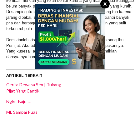
kembali mencari yang telah senior karena yang masih muda kuanggap
X
belum banyak pengalaman dan tidak banyak kenikmatan yang kuraih.
Di samping itu lebih aman secara kesehatan dengan yang tua karena
jarang dipakai, sementara yang muda dan cantik laris diantri banyak
pria dari berbagai lapisan dan dengan kondisi kesehatan yang sulit
terkontrol pula.
Demikianlah kisah keperjakaanku yang hilang di tangan sang Ibu
Pemijat. Aku tidak menyesal. Bahkan malah sulit melupakannya.
Yang kusesali adalah mengapa kenikmatan yang sedemikian
dahsyatnya baru kuketahui setelah setua ini.
ARTIKEL TERKAIT
Cerita Dewasa Sex | Tukang
Pijat Yang Cantik
Ngirit Baju….
ML Sampai Puas