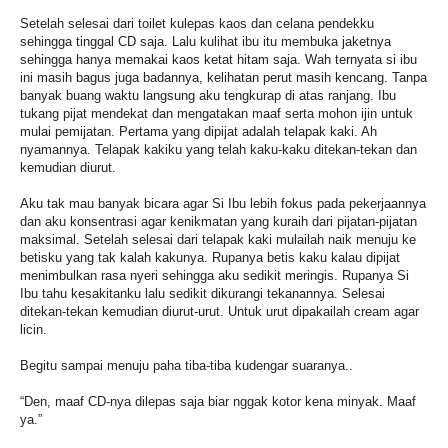
Setelah selesai dari toilet kulepas kaos dan celana pendekku
sehingga tinggal CD saja. Lalu kulihat ibu itu membuka jaketnya
sehingga hanya memakai kaos ketat hitam saja. Wah ternyata si ibu
ini masih bagus juga badannya, kelihatan perut masih kencang. Tanpa
banyak buang waktu langsung aku tengkurap di atas ranjang. Ibu
tukang pijat mendekat dan mengatakan maaf serta mohon ijin untuk
mulai pemijatan. Pertama yang dipijat adalah telapak kaki. Ah
nyamannya. Telapak kakiku yang telah kaku-kaku ditekan-tekan dan
kemudian diurut.
Aku tak mau banyak bicara agar Si Ibu lebih fokus pada pekerjaannya
dan aku konsentrasi agar kenikmatan yang kuraih dari pijatan-pijatan
maksimal. Setelah selesai dari telapak kaki mulailah naik menuju ke
betisku yang tak kalah kakunya. Rupanya betis kaku kalau dipijat
menimbulkan rasa nyeri sehingga aku sedikit meringis. Rupanya Si
Ibu tahu kesakitanku lalu sedikit dikurangi tekanannya. Selesai
ditekan-tekan kemudian diurut-urut. Untuk urut dipakailah cream agar
licin.
Begitu sampai menuju paha tiba-tiba kudengar suaranya..
“Den, maaf CD-nya dilepas saja biar nggak kotor kena minyak. Maaf
ya.”