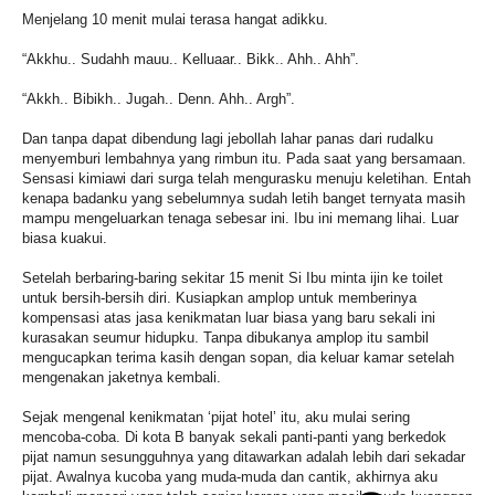
Menjelang 10 menit mulai terasa hangat adikku.
“Akkhu.. Sudahh mauu.. Kelluaar.. Bikk.. Ahh.. Ahh”.
“Akkh.. Bibikh.. Jugah.. Denn. Ahh.. Argh”.
Dan tanpa dapat dibendung lagi jebollah lahar panas dari rudalku
menyemburi lembahnya yang rimbun itu. Pada saat yang bersamaan.
Sensasi kimiawi dari surga telah mengurasku menuju keletihan. Entah
kenapa badanku yang sebelumnya sudah letih banget ternyata masih
mampu mengeluarkan tenaga sebesar ini. Ibu ini memang lihai. Luar
biasa kuakui.
Setelah berbaring-baring sekitar 15 menit Si Ibu minta ijin ke toilet
untuk bersih-bersih diri. Kusiapkan amplop untuk memberinya
kompensasi atas jasa kenikmatan luar biasa yang baru sekali ini
kurasakan seumur hidupku. Tanpa dibukanya amplop itu sambil
mengucapkan terima kasih dengan sopan, dia keluar kamar setelah
mengenakan jaketnya kembali.
Sejak mengenal kenikmatan ‘pijat hotel’ itu, aku mulai sering
mencoba-coba. Di kota B banyak sekali panti-panti yang berkedok
pijat namun sesungguhnya yang ditawarkan adalah lebih dari sekadar
pijat. Awalnya kucoba yang muda-muda dan cantik, akhirnya aku