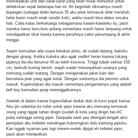
memanjakan urat dan saraf-saraf yang telah mulai menuntut untuk
dirilekskan sejak beberapa hari ini. Ah beginilah nikmatnya masih
bujangan (sebagai lelaki berusia 35 aku jelas termasuk telat menikah,
hehe biarin masih enak sendiri kok), waktu masih bisa diatur sesuka
hati. Coba kalau berkeluarga sebagaimana kawan-kawanku itu, pasti
mereka harus buru-buru pulang sementara masih harus berjuang untuk
mendapatkan tiket kereta karena penuhnya calon penumpang di akhir
minggu.
Sejam kemudian ada suara ketukan pintu, ah sudah datang, batinku
dengan girang. Ketika kubuka aku agak sedikit heran karena tukang
pijatnya ibu-ibu berumur 45-an lebih kira-kira. Tinggi tubuh sekitar 155
cm, berkulit kuning bersih, wajah sudah menunjukkan usianya yang
memang sudah matang. Dengan mengenakan jaket kain dan
bercelana jean yang agak ketat. Dengan santunnya dia permisi untuk
masuk. Kupersilakan dia masuk sementara pengantarnya yang adalah
bell boy kemudian pergi meninggalkannya.
Setelah di dalam kamar kupersilakan duduk dulu di kursi pojok kamar.
Aku ijin sebentar ke toilet untuk pipis karena aku memang termasuk
orang yang nggak tahan dingin (sudah di kota yang dingin ber-AC
pula) sehingga sering pipis. Daripada nanti pas ditengah-tengah aksi
pemijatan aku kebelet mendingan kukeringkan dulu kantong pipisku.
Kan nggak nyaman pas lagi merem-melek dipijat eh kebelet pipis,
pasti akan merepotkan.