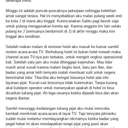
beberapa menit.
Minggu ini adalah puncak-puncaknya pekerjaan sehingga keletihan
amat sangat terasa. Hal ini menyebabkan aku malas pulang week end
ke kota J di mana aku tinggal. Kurencanakan Sabtu pagi besok saja
untuk pulang menggunakan kereta api. Karena anggota tim lain selalu
pulang ke J (semuanya berdomisili di J) di akhir minggu maka kini
tinggal aku sendirian.
Setelah makan malam di restoran hotel aku masuk ke kamar sambil
nonton acara-acara TV. Berhubung hotel ini bukan hotel mewah maka
channel acara TV-nya pun terbatas, untuk mengirit ongkos operasional
kali. Setelah satu jam aku mulai dihinggapi kejenuhan. Mau tidur
masih amat susah karena malam begitu larut, baru jam 8an, dan
badan yang amat letih ternyata malah membuat sulit untuk segera
beristirahat tidur. Tiba-tiba aku teringat biasanya hotel ada info
layanan pijat. Kucari-cari brosurnya tidak kutemukan. Tanpa kurang
akal kutelpon operator untuk menanyakan apakah di hotel ini bisa
dicarikan tukang pijat. Ah lega rasanya ketika dijawab bisa dan akan
segera diantar.
Sambil menunggu kedatangan tukang pijat aku mulai mencoba
kembali menikmati acara-acara di layar TV. Tapi ternyata pikiranku
sudah mulai melantur membayangkan nikmatnya ketika badan yang
pegal hebat ini akan mendapatkan terapi pijat yang pasti akan