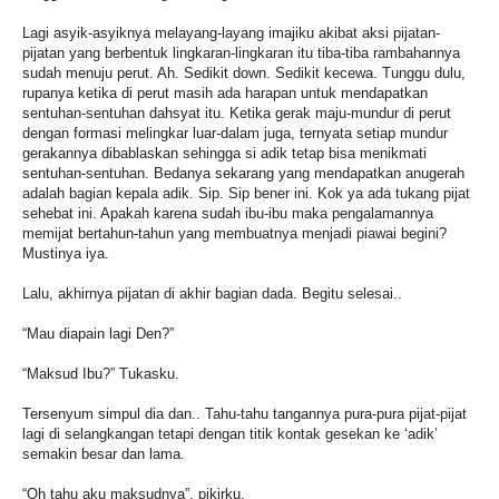
Lagi asyik-asyiknya melayang-layang imajiku akibat aksi pijatan-
pijatan yang berbentuk lingkaran-lingkaran itu tiba-tiba rambahannya
sudah menuju perut. Ah. Sedikit down. Sedikit kecewa. Tunggu dulu,
rupanya ketika di perut masih ada harapan untuk mendapatkan
sentuhan-sentuhan dahsyat itu. Ketika gerak maju-mundur di perut
dengan formasi melingkar luar-dalam juga, ternyata setiap mundur
gerakannya dibablaskan sehingga si adik tetap bisa menikmati
sentuhan-sentuhan. Bedanya sekarang yang mendapatkan anugerah
adalah bagian kepala adik. Sip. Sip bener ini. Kok ya ada tukang pijat
sehebat ini. Apakah karena sudah ibu-ibu maka pengalamannya
memijat bertahun-tahun yang membuatnya menjadi piawai begini?
Mustinya iya.
Lalu, akhirnya pijatan di akhir bagian dada. Begitu selesai..
“Mau diapain lagi Den?”
“Maksud Ibu?” Tukasku.
Tersenyum simpul dia dan.. Tahu-tahu tangannya pura-pura pijat-pijat
lagi di selangkangan tetapi dengan titik kontak gesekan ke ‘adik’
semakin besar dan lama.
“Oh tahu aku maksudnya”, pikirku.