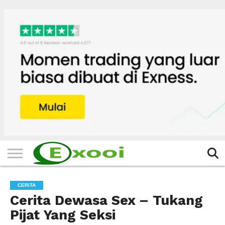
HOME
FILTER
BERITA
BIODATA
CERITA
CERPEN
EKSKLUSIF
FOTO
VIDEO
TIPS
MORE
CERITA
Cerita Dewasa Sex – Tukang
Pijat Yang Seksi