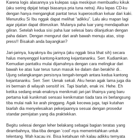
Karena logis alasannya ya kulepas saja meskipun membuatku kikuk
(aku sering dipijat tetapi biasanya pria tuna netra). Aku lepas CD-ku
dengan hanya mengangkat pantat terus kuperosotkan keluar dari kaki.
Menurutku Si Ibu nggak dapat melihat “adikku”. Lalu aku mapan lagi
agar pijatan dapat diteruskan. Mulanya paha luar yang mendapatkan
giliran. Setelah kedua sisi paha luar selesai baru dilanjutkan dengan
paha dalam. Dengan mengurut dari arah bawah menuju atas, stop
press!! Bisakah anda bayangkan?
Jari-jarinya, kayaknya ibu jarinya (aku nggak bisa lihat sih) secara
halus menyenggol kantong-kantong kejantananku. Serr. Kudiamkan.
Kemudian pantatku mulai dijamahnya dengan cara melingkar dari
bawah ke atas luar terus turun masuk ke dalam dan berakhir di..
Ujung selangkangan persisnya tengah-tengah antara kedua kantong
kejantananku. Serr. Serr. Uenak sekali. Aku heran agak lama juga dia
ini bermain di wilayah sensitif ini. Tapi biarlah, enak ini. Hehe. Eh
ketika sedang enak-enaknya menikmati jari-jari lihainya yang baru
pertama kali kunikmati sensasi kenikmatan tiada tara ini berlangsung
tiba mulai naik ke arah pinggang. Agak kecewa juga, tapi kutahan
biarlah dia menyelesaikan pekerjaannya sesuai dengan prosedur
standar pemijatan yang dia praktekkan.
Begitu selesai dengan leher belakang sebagai bagian teratas yang
dirambahnya, tiba-tiba dengan ‘cool’-nya memerintahkan untuk
telentang. Wah kacau ini. Bisa ketahuan nih kalau adikku ternyata