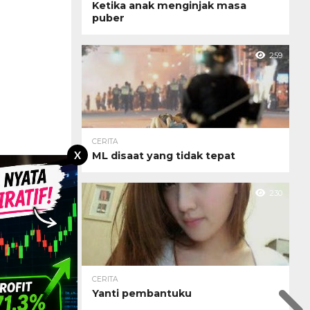
Ketika anak menginjak masa
puber
259
CERITA
X
ML disaat yang tidak tepat
230
CERITA
Yanti pembantuku