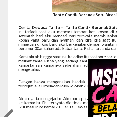
Tante Cantik Beranak Satu Birahi
Cerita Dewasa Tante – Tante Cantik Beranak Satu
ini terjadi saat aku mencari tempat kos kosan di 
setengah hari aku mencari cari ternyata membuahka
kosan yang baru dan nyaman, dan kira kira saat it
mingguan di kos baru aku berkenalan dengan wanita na
berumur 30an tahun ada kabar tante Risha itu Janda dan
Kami akrab hingga saat ini , kejadian itu saat sore hari
melihat tante Risha yang sedang santai santai di ka
kamarku san kamarnya sebelahan jadi apapun yang k
mengetahui.
Dengan hanya mengenakan handuk, aku mencoba 
terkejut ia lalu meladeni olok-olokanku. Aku semakin 
Akhirnya ia mengejarku. Aku pura-pura berusaha me
ke kamarku. Eh.. ternyata dia tidak menghentikan ni
ikut masuk ke kamarku.
Cerita Dewasa Tante 2017