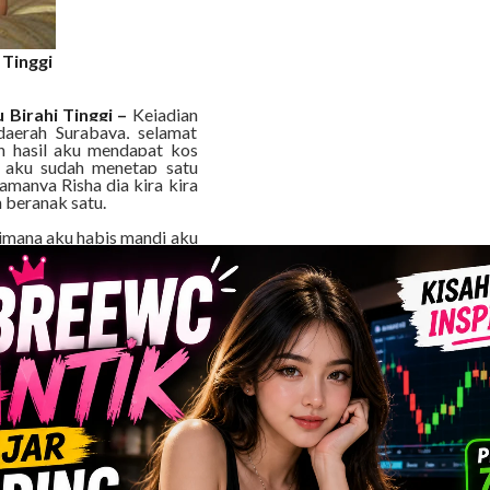
 Tinggi
 Birahi Tinggi –
Kejadian
daerah Surabaya, selamat
n hasil aku mendapat kos
u aku sudah menetap satu
manya Risha dia kira kira
 beranak satu.
 dimana aku habis mandi aku
marnya sambil nonton TV ,
ami lakukan kurang lebih
menggoda Risha. Dengan
berani mengolok-oloknya.
ngelak dan mencoba masuk
atnya untuk memukulku dan