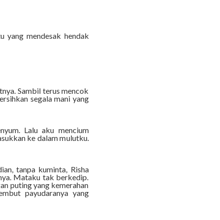
tu yang mendesak hendak
tnya. Sambil terus mencok
rsihkan segala mani yang
enyum. Lalu aku mencium
asukkan ke dalam mulutku.
.
ian, tanpa kuminta, Risha
ya. Mataku tak berkedip.
an puting yang kemerahan
lembut payudaranya yang