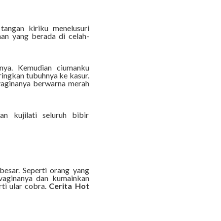
tangan kiriku menelusuri
han yang berada di celah-
nya. Kemudian ciumanku
ringkan tubuhnya ke kasur.
vaginanya berwarna merah
kujilati seluruh bibir
esar. Seperti orang yang
 vaginanya dan kumainkan
rti ular cobra.
Cerita Hot