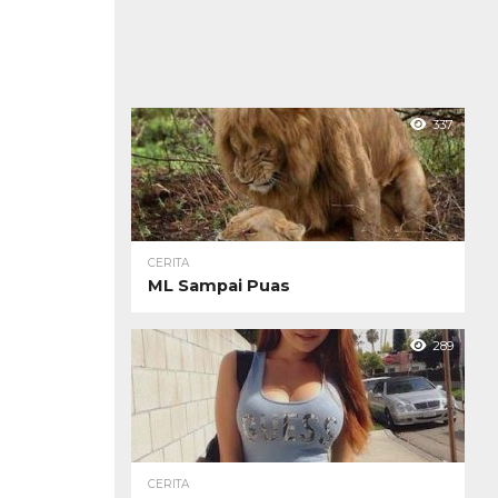
337
CERITA
ML Sampai Puas
289
CERITA