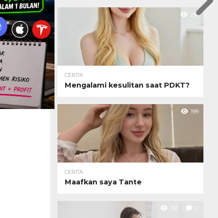
216
CERITA
Mengalami kesulitan saat PDKT?
199
CERITA
Maafkan saya Tante
191
2