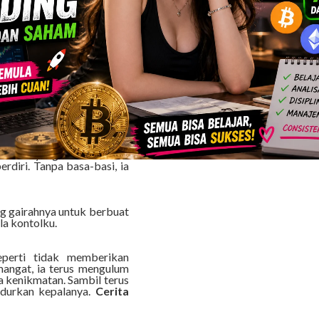
elama ini terpendam, oleh
nutup kamarku. Aku yang
g kesempatan itu.
emudian kami sama-sama
t agresif. Belum lagi aku
handuk yang kukenakan. Ia
rdiri. Tanpa basa-basi, ia
ng gairahnya untuk berbuat
la kontolku.
seperti tidak memberikan
angat, ia terus mengulum
a kenikmatan. Sambil terus
durkan kepalanya.
Cerita