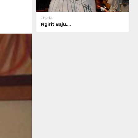
CERITA
Ngirit Baju….