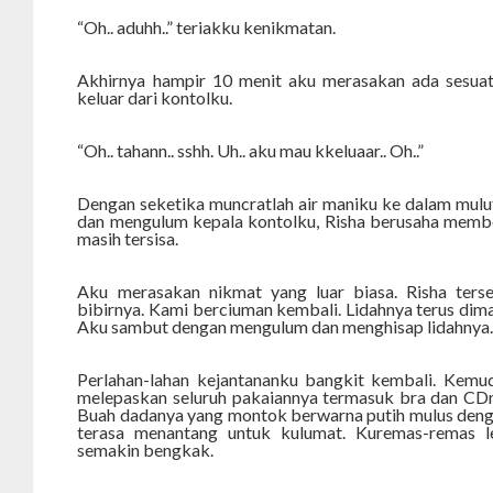
“Oh.. aduhh..” teriakku kenikmatan.
Akhirnya hampir 10 menit aku merasakan ada sesua
keluar dari kontolku.
“Oh.. tahann.. sshh. Uh.. aku mau kkeluaar.. Oh..”
Dengan seketika muncratlah air maniku ke dalam mulu
dan mengulum kepala kontolku, Risha berusaha membe
masih tersisa.
Aku merasakan nikmat yang luar biasa. Risha ters
bibirnya. Kami berciuman kembali. Lidahnya terus dim
Aku sambut dengan mengulum dan menghisap lidahnya
Perlahan-lahan kejantananku bangkit kembali. Kemud
melepaskan seluruh pakaiannya termasuk bra dan CDn
Buah dadanya yang montok berwarna putih mulus deng
terasa menantang untuk kulumat. Kuremas-remas 
semakin bengkak.