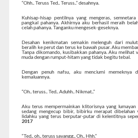
“Ohh.. Teruss Ted.. Teruss..” desahnya.
Kuhisap-hisap pentilnya yang mengeras, semnetara 
pangkal pahanya. Akhirnya aku berhasil meraih bela
celah pahanya. Tanganku mengesek-geseknya.
Desahan kenikmatan semakin melenguh dari mulut
beralih ke perut dan terus ke bawah pusar. Aku memba
Tanpa dikomando, kusibakkan pahanya. Aku melihat 
muda dengan rumput-hitam yang tidak begitu tebal.
Dengan penuh nafsu, aku menciumi memeknya dan 
kemaluannya.
“Oh.. teruss.. Ted.. Aduhh.. Nikmat..”
Aku terus mempermainkan klitorisnya yang lumayan b
sedang mengecup bibir, bibirku merapat dibelahan
lidahku yang terus berputar-putar di kelentitnya sepe
2017
“Ted.. oh.. teruss sayangg.. Oh.. Hhh.”