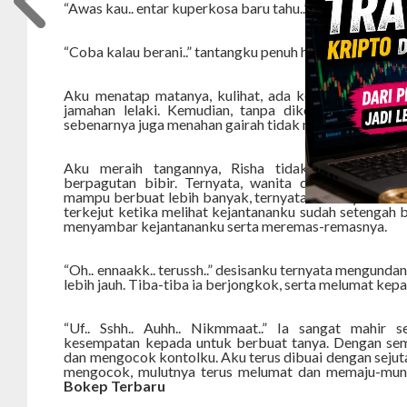
“Awas kau.. entar kuperkosa baru tahu..” gertaknya.
“Coba kalau berani..” tantangku penuh harap.
Aku menatap matanya, kulihat, ada kerinduan yang s
jamahan lelaki. Kemudian, tanpa dikomando ia me
sebenarnya juga menahan gairah tidak membuang-buan
Aku meraih tangannya, Risha tidak menolak. K
berpagutan bibir. Ternyata, wanita cantik ini sanga
mampu berbuat lebih banyak, ternyata ia menyambar 
terkejut ketika melihat kejantananku sudah setengah be
menyambar kejantananku serta meremas-remasnya.
“Oh.. ennaakk.. terussh..” desisanku ternyata mengunda
lebih jauh. Tiba-tiba ia berjongkok, serta melumat kepa
“Uf.. Sshh.. Auhh.. Nikmmaat..” Ia sangat mahir 
kesempatan kepada untuk berbuat tanya. Dengan sem
dan mengocok kontolku. Aku terus dibuai dengan sejut
mengocok, mulutnya terus melumat dan memaju-mun
Bokep Terbaru