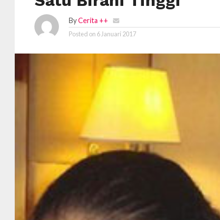
Satu Birahi Tinggi
By
Cerita ++
Posted on
6 Januari 2017