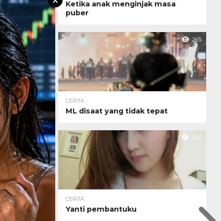
X
Ketika anak menginjak masa
puber
265
CERITA
ML disaat yang tidak tepat
232
CERITA
Yanti pembantuku