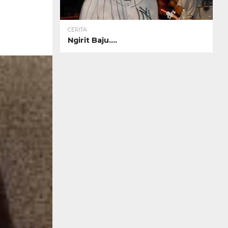
CERITA
Ngirit Baju….