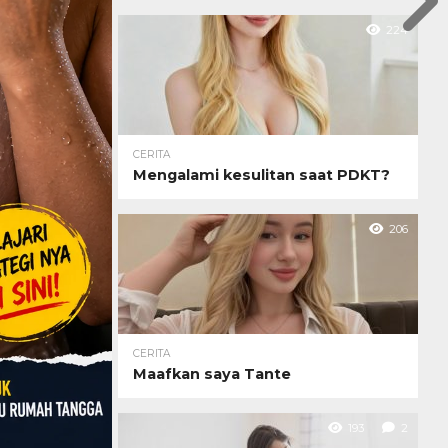
224
CERITA
Mengalami kesulitan saat PDKT?
206
CERITA
Maafkan saya Tante
193
2