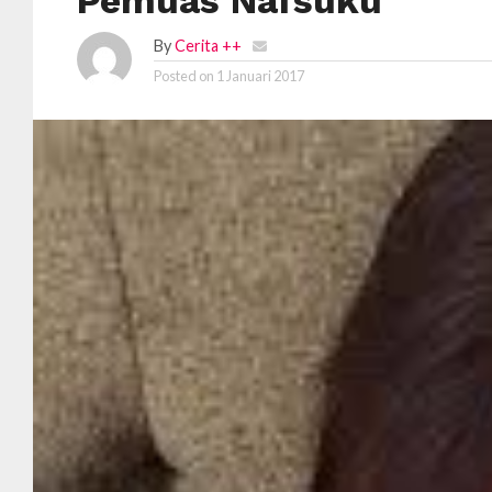
Pemuas Nafsuku
By
Cerita ++
Posted on
1 Januari 2017