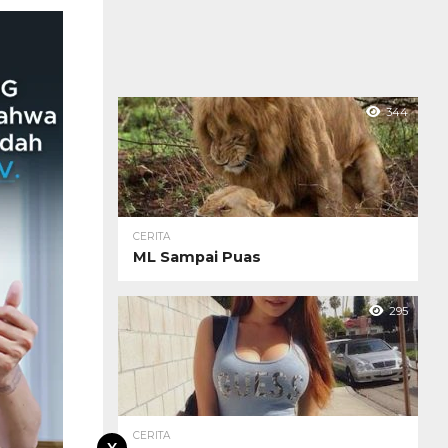
344
CERITA
ML Sampai Puas
295
CERITA