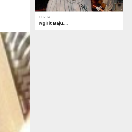
CERITA
Ngirit Baju….