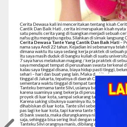
Cerita Dewasa kali ini menceritakan tentang kisah Cer
Cantik Dan Baik Hati , cerita ini merupakan kisah nyata 
satu penulis cerita yang di tuangkan menjadi sebuah c
nafsu gitu mengebu ngebu. Silahkan di simak langsung Cer
Cerita Dewasa Tante Yang Cantik Dan Baik Hati
– P
nama saya Andi 22 tahun. Kejadian ini sebenarnya telah t
dimana waktu itu saya sedang kerja praktek di sebuah
itu saya masih duduk di bangku kuliah di suatu universit
7 saya harus melakukan magang / kerja praktek di sebu
saya mendapat tempat di perusahaan swasta terkenal di
kalau saya tinggal disana, biaya hidup pasti tinggi, bel
sehari – hari dan buat yang lain. Maka dari itu, karena 
tinggal di Jakarta, tepatnya di daerah Cilandak, maka
sementara waktu tinggal di tempat tanteku.
Tanteku bernama tante Silvi, usianya baru 25 tahun, be
karena suaminya yang bekerja di perusahaan pertamba
proyek di luar kota, sampai sekarang tanteku ini bel
Karena saking sibuknya suaminya itu, terkadang sampa
dihabiskan di luar kota. Tante silvi sebenarnya ingin ik
pas lagi ke luar kota, tapi karena tante Silvi juga seora
di bank swasta, maka diurungkannya niatnya itu untuk 
saja, sehingga bisa sering ikut dengan suami kemanapun
Tanteku Silvi orangnya manis, dibilang cantik enggak jug