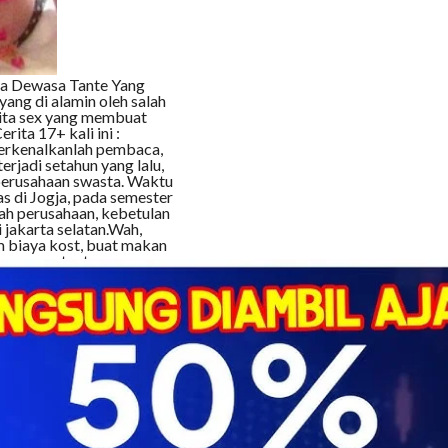
ita Dewasa Tante Yang
yang di alamin oleh salah
erita sex yang membuat
ita 17+ kali ini :
erkenalkanlah pembaca,
erjadi setahun yang lalu,
 perusahaan swasta. Waktu
as di Jogja, pada semester
ah perusahaan, kebetulan
 jakarta selatan.Wah,
um biaya kost, buat makan
saya punya tante yang
 saya memutuskan untuk
lum lama menikah. Tetapi
ngan sering mendapat
um mendapat momongan.
i 2 minggu bahkan 1 bulan
ut bareng suaminya kalau
ng wanita karir yang bekerja
menjaadi ibu rumah tangga
 pergi.
a tetapi dibilang jelek ya