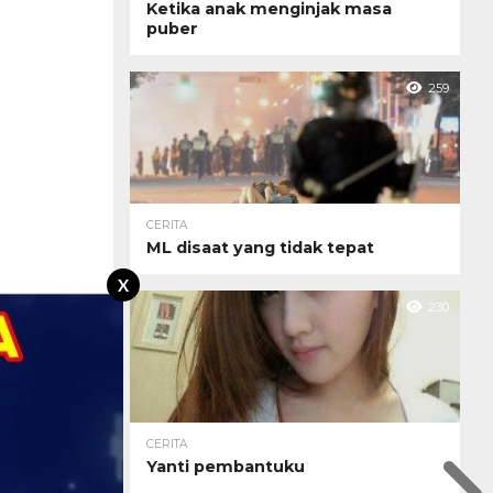
Ketika anak menginjak masa
puber
259
CERITA
ML disaat yang tidak tepat
X
230
CERITA
Yanti pembantuku