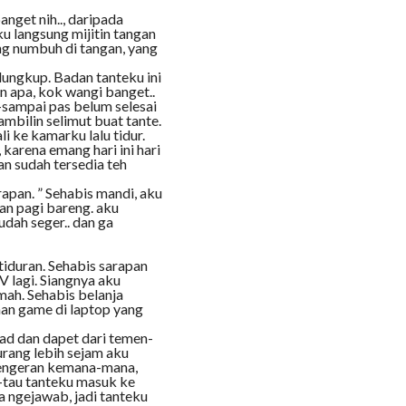
anget nih.., daripada
ku langsung mijitin tangan
ng numbuh di tangan, yang
lungkup. Badan tanteku ini
n apa, kok wangi banget..
-sampai pas belum selesai
ambilin selimut buat tante.
 ke kamarku lalu tidur.
karena emang hari ini hari
an sudah tersedia teh
rapan. ” Sehabis mandi, aku
an pagi bareng. aku
sudah seger.. dan ga
tiduran. Sehabis sarapan
 lagi. Siangnya aku
mah. Sehabis belanja
nan game di laptop yang
oad dan dapet dari temen-
urang lebih sejam aku
dengeran kemana-mana,
tau tanteku masuk ke
a ngejawab, jadi tanteku