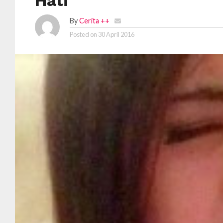
Hati
By
Cerita ++
Posted on
30 April 2016