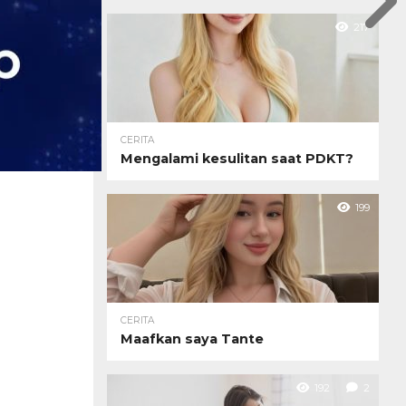
217
CERITA
Mengalami kesulitan saat PDKT?
199
CERITA
Maafkan saya Tante
192
2