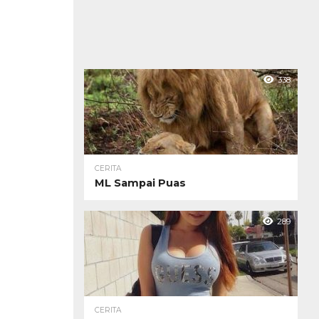
338
CERITA
ML Sampai Puas
289
CERITA