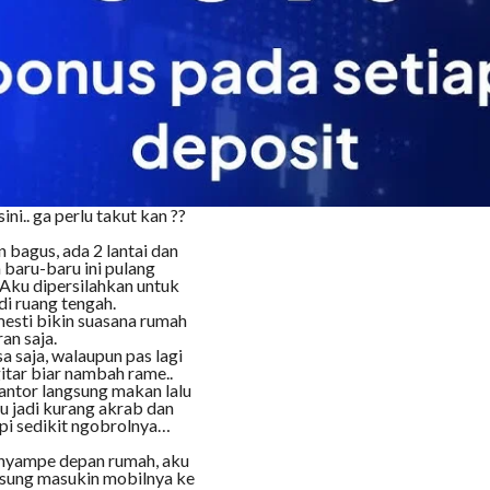
i dan mata yang indah
iklan shampoo saja,
 Bodinya itu yang aduhai,
hatannya masih bodi
 bulan, maka dalam 2
tara waktu bisa menumpang
 tempat kerja praktekku.
n pergi ke kalimantan
n, dengan wajah yang
sementara waktu.
ni.. ga perlu takut kan ??
 bagus, ada 2 lantai dan
baru-baru ini pulang
Aku dipersilahkan untuk
di ruang tengah.
 mesti bikin suasana rumah
an saja.
 saja, walaupun pas lagi
gitar biar nambah rame..
kantor langsung makan lalu
ku jadi kurang akrab dan
api sedikit ngobrolnya…
u nyampe depan rumah, aku
ngsung masukin mobilnya ke