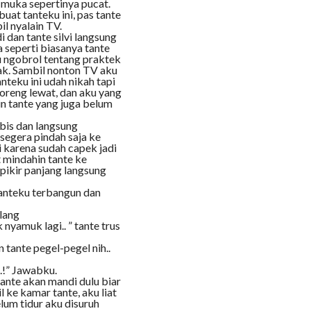
, muka sepertinya pucat.
buat tanteku ini, pas tante
l nyalain TV.
 dan tante silvi langsung
 seperti biasanya tante
u ngobrol tentang praktek
nak. Sambil nonton TV aku
anteku ini udah nikah tapi
 goreng lewat, dan aku yang
in tante yang juga belum
abis dan langsung
segera pindah saja ke
i karena sudah capek jadi
t mindahin tante ke
 pikir panjang langsung
tanteku terbangun dan
ilang
k nyamuk lagi.. ” tante trus
 tante pegel-pegel nih..
.!” Jawabku.
ante akan mandi dulu biar
 ke kamar tante, aku liat
lum tidur aku disuruh