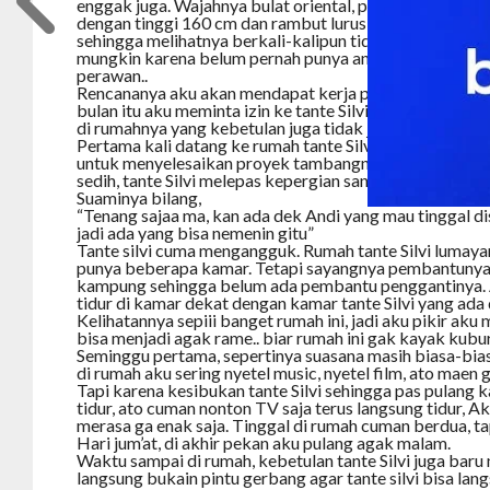
enggak juga. Wajahnya bulat oriental, punya lesung pip
dengan tinggi 160 cm dan rambut lurus seperti bintang 
sehingga melihatnya berkali-kalipun tidak bakal bosan.
mungkin karena belum pernah punya anak ya.. jadi keli
perawan..
Rencananya aku akan mendapat kerja praktek selama 2
bulan itu aku meminta izin ke tante Silvi untuk semen
di rumahnya yang kebetulan juga tidak jauh dari lokasi
Pertama kali datang ke rumah tante Silvi, suaminya aka
untuk menyelesaikan proyek tambangnya selama 2 bula
sedih, tante Silvi melepas kepergian sang suami untuk 
Suaminya bilang,
“Tenang sajaa ma, kan ada dek Andi yang mau tinggal disi
jadi ada yang bisa nemenin gitu”
Tante silvi cuma mengangguk. Rumah tante Silvi lumayan
punya beberapa kamar. Tetapi sayangnya pembantunya 
kampung sehingga belum ada pembantu penggantinya. 
tidur di kamar dekat dengan kamar tante Silvi yang ada 
Kelihatannya sepiii banget rumah ini, jadi aku pikir aku
bisa menjadi agak rame.. biar rumah ini gak kayak kubur
Seminggu pertama, sepertinya suasana masih biasa-biasa
di rumah aku sering nyetel music, nyetel film, ato maen 
Tapi karena kesibukan tante Silvi sehingga pas pulang 
tidur, ato cuman nonton TV saja terus langsung tidur, A
merasa ga enak saja. Tinggal di rumah cuman berdua, t
Hari jum’at, di akhir pekan aku pulang agak malam.
Waktu sampai di rumah, kebetulan tante Silvi juga bar
langsung bukain pintu gerbang agar tante silvi bisa la