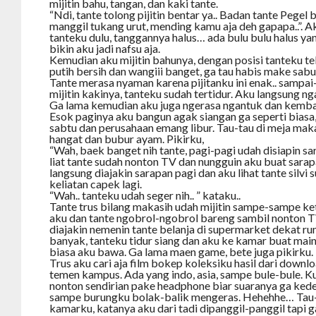
mijitin bahu, tangan, dan kaki tante.
“Ndi, tante tolong pijitin bentar ya.. Badan tante Pegel b
manggil tukang urut, mending kamu aja deh gapapa..”. A
tanteku dulu, tanggannya halus… ada bulu bulu halus ya
bikin aku jadi nafsu aja.
Kemudian aku mijitin bahunya, dengan posisi tanteku te
putih bersih dan wangiii banget, ga tau habis make sabu
Tante merasa nyaman karena pijitanku ini enak.. sampai
mijitin kakinya, tanteku sudah tertidur. Aku langsung ng
Ga lama kemudian aku juga ngerasa ngantuk dan kembali
Esok paginya aku bangun agak siangan ga seperti biasa, 
sabtu dan perusahaan emang libur. Tau-tau di meja mak
hangat dan bubur ayam. Pikirku,
“Wah, baek banget nih tante, pagi-pagi udah disiapin sa
liat tante sudah nonton TV dan nungguin aku buat sarap
langsung diajakin sarapan pagi dan aku lihat tante silvi 
keliatan capek lagi.
“Wah.. tanteku udah seger nih.. ” kataku..
Tante trus bilang makasih udah mijitin sampe-sampe ke
aku dan tante ngobrol-ngobrol bareng sambil nonton TV
diajakin nemenin tante belanja di supermarket dekat ru
banyak, tanteku tidur siang dan aku ke kamar buat mai
biasa aku bawa. Ga lama maen game, bete juga pikirku.
Trus aku cari aja film bokep koleksiku hasil dari downl
temen kampus. Ada yang indo, asia, sampe bule-bule. K
nonton sendirian pake headphone biar suaranya ga ke
sampe burungku bolak-balik mengeras. Hehehhe… Tau-
kamarku, katanya aku dari tadi dipanggil-panggil tapi g