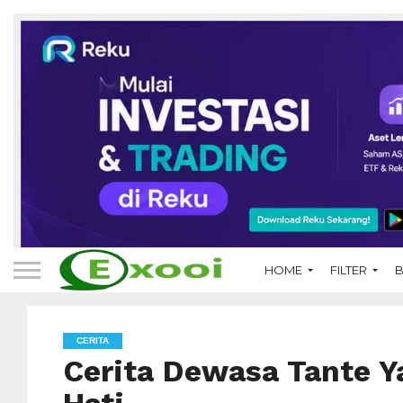
HOME
FILTER
B
CERITA
Cerita Dewasa Tante Y