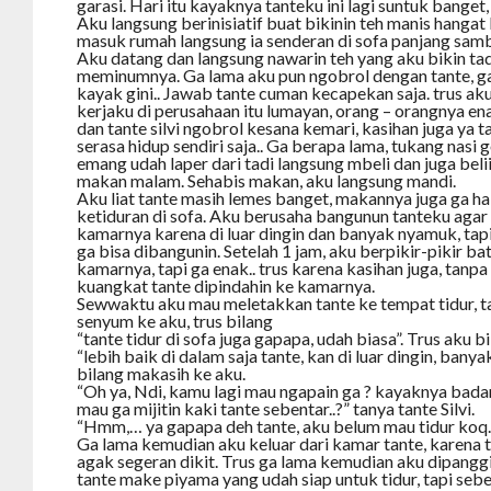
garasi. Hari itu kayaknya tanteku ini lagi suntuk banget
Aku langsung berinisiatif buat bikinin teh manis hangat 
masuk rumah langsung ia senderan di sofa panjang sambi
Aku datang dan langsung nawarin teh yang aku bikin tadi
meminumnya. Ga lama aku pun ngobrol dengan tante, ga
kayak gini.. Jawab tante cuman kecapekan saja. trus ak
kerjaku di perusahaan itu lumayan, orang – orangnya e
dan tante silvi ngobrol kesana kemari, kasihan juga ya t
serasa hidup sendiri saja.. Ga berapa lama, tukang nasi
emang udah laper dari tadi langsung mbeli dan juga beli
makan malam. Sehabis makan, aku langsung mandi.
Aku liat tante masih lemes banget, makannya juga ga h
ketiduran di sofa. Aku berusaha bangunun tanteku agar 
kamarnya karena di luar dingin dan banyak nyamuk, tap
ga bisa dibangunin. Setelah 1 jam, aku berpikir-pikir ba
kamarnya, tapi ga enak.. trus karena kasihan juga, tanpa
kuangkat tante dipindahin ke kamarnya.
Sewwaktu aku mau meletakkan tante ke tempat tidur, 
senyum ke aku, trus bilang
“tante tidur di sofa juga gapapa, udah biasa”. Trus aku b
“lebih baik di dalam saja tante, kan di luar dingin, banya
bilang makasih ke aku.
“Oh ya, Ndi, kamu lagi mau ngapain ga ? kayaknya badan
mau ga mijitin kaki tante sebentar..?” tanya tante Silvi.
“Hmm,… ya gapapa deh tante, aku belum mau tidur koq.
Ga lama kemudian aku keluar dari kamar tante, karena t
agak segeran dikit. Trus ga lama kemudian aku dipanggil
tante make piyama yang udah siap untuk tidur, tapi sebe