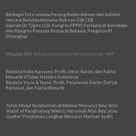
Berbagai foto semasa Perang Kemerdekaan dari koleksi
tentara Belanda bernama Bob van Dijk (18)
Sejarah Dr Tjipto (13): Kongres PPPKI Pertama di Soerabaja
dan Kongres Pemuda Kedua di Batavia; Pengurus PI
Ditangkap
Masalah RSS:
Retrieved unsupported status code "404"
Biodata Kobo Kanaeru: Profil, Umur, Karier, dan Fakta
Menarik VTuber Hololive Indonesia
Biodata Yovie & Nuno: Profil, Perjalanan Karier, Daftar
Personel, dan Fakta Menarik
Tafsir Mimpi Berkhutbah di Mimbar Menurut Ibnu Sirin
Shalat di Penghujung Waktu: Haruskah Niat Ada’ atau
Qadha? Penjelasan Lengkap Menurut Mazhab Syafi’i