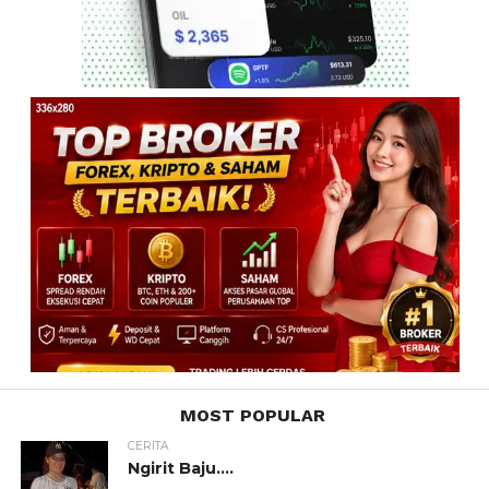
MOST POPULAR
CERITA
Ngirit Baju….