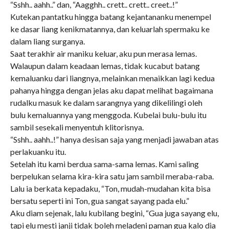
“Sshh.. aahh..” dan, “Aagghh.. crett.. crett.. creet..!”
Kutekan pantatku hingga batang kejantananku menempel
ke dasar liang kenikmatannya, dan keluarlah spermaku ke
dalam liang surganya.
Saat terakhir air maniku keluar, aku pun merasa lemas.
Walaupun dalam keadaan lemas, tidak kucabut batang
kemaluanku dari liangnya, melainkan menaikkan lagi kedua
pahanya hingga dengan jelas aku dapat melihat bagaimana
rudalku masuk ke dalam sarangnya yang dikelilingi oleh
bulu kemaluannya yang menggoda. Kubelai bulu-bulu itu
sambil sesekali menyentuh klitorisnya.
“Sshh.. aahh..!” hanya desisan saja yang menjadi jawaban atas
perlakuanku itu.
Setelah itu kami berdua sama-sama lemas. Kami saling
berpelukan selama kira-kira satu jam sambil meraba-raba.
Lalu ia berkata kepadaku, “Ton, mudah-mudahan kita bisa
bersatu seperti ini Ton, gua sangat sayang pada elu.”
Aku diam sejenak, lalu kubilang begini, “Gua juga sayang elu,
tapi elu mesti janji tidak boleh meladeni paman gua kalo dia