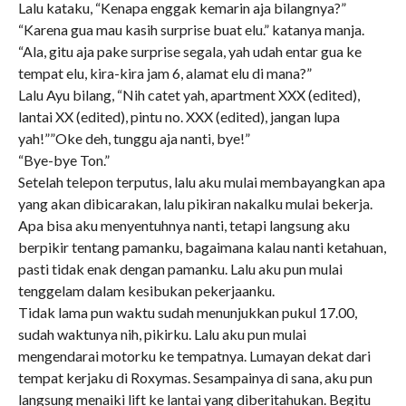
Lalu kataku, “Kenapa enggak kemarin aja bilangnya?”
“Karena gua mau kasih surprise buat elu.” katanya manja.
“Ala, gitu aja pake surprise segala, yah udah entar gua ke
tempat elu, kira-kira jam 6, alamat elu di mana?”
Lalu Ayu bilang, “Nih catet yah, apartment XXX (edited),
lantai XX (edited), pintu no. XXX (edited), jangan lupa
yah!””Oke deh, tunggu aja nanti, bye!”
“Bye-bye Ton.”
Setelah telepon terputus, lalu aku mulai membayangkan apa
yang akan dibicarakan, lalu pikiran nakalku mulai bekerja.
Apa bisa aku menyentuhnya nanti, tetapi langsung aku
berpikir tentang pamanku, bagaimana kalau nanti ketahuan,
pasti tidak enak dengan pamanku. Lalu aku pun mulai
tenggelam dalam kesibukan pekerjaanku.
Tidak lama pun waktu sudah menunjukkan pukul 17.00,
sudah waktunya nih, pikirku. Lalu aku pun mulai
mengendarai motorku ke tempatnya. Lumayan dekat dari
tempat kerjaku di Roxymas. Sesampainya di sana, aku pun
langsung menaiki lift ke lantai yang diberitahukan. Begitu