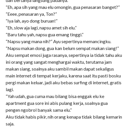
dan bertanya langsung padanya.
“Eh, apa sih yang mau elu omongin, gua penasaran banget?”
“Eeee, penasaran ya, Ton?”
“Iya lah, ayo dong buruan!”
“Eh, slow aja lagi, napsu amet sih elu.”
“Baru tahu yah, napsu gua emang tinggi.”
“Napsu yang mana nih?” Ayu sepertinya memancingku.
“Napsu makan dong, gua kan belum sempat makan siang!”
Aku sempat emosi juga rasanya, sepertinya ia tidak tahu aku
ini orang yang sangat menghargai waktu, terutama jam
makan siang, soalnya aku sambil makan dapat sekaligus
main internet di tempat kerjaku, karena saat itu pasti bosku
pergi makan keluar, jadi aku bebas surfing di internet, gratis
lagi.
“Yah udah, gua cuma mau bilang bisa enggak elu ke
apartment gua sore ini abis pulang kerja, soalnya gua
pengen ngobrol banyak sama elu.”
Aku tidak habis pikir, nih orang kenapa tidak bilang kemarin
saja.