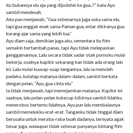
itu bukannya elu aja yang dijodohin ke gua..?” kata Ayu
sambil mendesah.
Aku pun menjawab, “Gua sebenarnya juga suka sama elu,
tapi gua enggak enak sama Paman gua, entar dikiranya gua
kurang ajar sama yang lebih tua.”
Ayu diam saja, demikian juga aku, sementara itu film
semakin bertambah panas, tapi Ayu tidak melepaskan
genggamannya. Lalu secara tidak sadar otak pornoku mulai
bekerja, soalnya kupikir sekarang kan tidak ada orang lain
ini. Lalu mulai kuusap-usap tangannya, lalu ia menoleh
padaku, kutatap matanya dalam-dalam, sambil berkata
dengan pelan, “Ayu, gua cinta elu.”
Ia tidak menjawab, tapi memejamkan matanya. Kupikir ini
saatnya, lalu pelan-pelan kukecup bibirnya sambil lidahku
menerobos bertemu lidahnya. Ayu pun lalu membalasnya
sambil memelukku erat-erat. Tanganku tidak tinggal diam
berusaha untuk meraba-raba buah dadanya, ternyata agak
besar juga, walaupun tidak sebesar punyanya bintang film