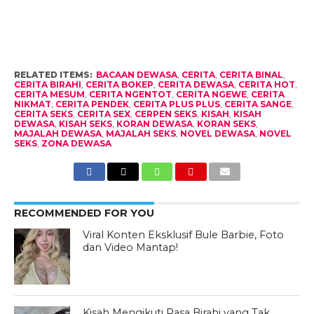
RELATED ITEMS:
BACAAN DEWASA
,
CERITA
,
CERITA BINAL
,
CERITA BIRAHI
,
CERITA BOKEP
,
CERITA DEWASA
,
CERITA HOT
,
CERITA MESUM
,
CERITA NGENTOT
,
CERITA NGEWE
,
CERITA
NIKMAT
,
CERITA PENDEK
,
CERITA PLUS PLUS
,
CERITA SANGE
,
CERITA SEKS
,
CERITA SEX
,
CERPEN SEKS
,
KISAH
,
KISAH
DEWASA
,
KISAH SEKS
,
KORAN DEWASA
,
KORAN SEKS
,
MAJALAH DEWASA
,
MAJALAH SEKS
,
NOVEL DEWASA
,
NOVEL
SEKS
,
ZONA DEWASA
RECOMMENDED FOR YOU
Viral Konten Eksklusif Bule Barbie, Foto
dan Video Mantap!
Kisah Mengikuti Rasa Birahi yang Tak