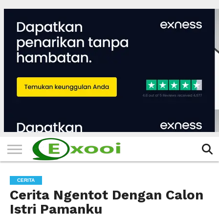
HOME
FILTER
BERITA
BIODATA
CERITA
CERPEN
EKSKLUSIF
FOTO
VIDEO
TIPS
MORE
CERITA
Cerita Ngentot Dengan Calon
Istri Pamanku