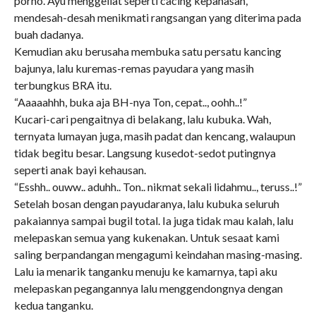
porno. Ayu menggeliat seperti cacing kepanasan,
mendesah-desah menikmati rangsangan yang diterima pada
buah dadanya.
Kemudian aku berusaha membuka satu persatu kancing
bajunya, lalu kuremas-remas payudara yang masih
terbungkus BRA itu.
“Aaaaahhh, buka aja BH-nya Ton, cepat.., oohh..!”
Kucari-cari pengaitnya di belakang, lalu kubuka. Wah,
ternyata lumayan juga, masih padat dan kencang, walaupun
tidak begitu besar. Langsung kusedot-sedot putingnya
seperti anak bayi kehausan.
“Esshh.. ouww.. aduhh.. Ton.. nikmat sekali lidahmu.., teruss..!”
Setelah bosan dengan payudaranya, lalu kubuka seluruh
pakaiannya sampai bugil total. Ia juga tidak mau kalah, lalu
melepaskan semua yang kukenakan. Untuk sesaat kami
saling berpandangan mengagumi keindahan masing-masing.
Lalu ia menarik tanganku menuju ke kamarnya, tapi aku
melepaskan pegangannya lalu menggendongnya dengan
kedua tanganku.