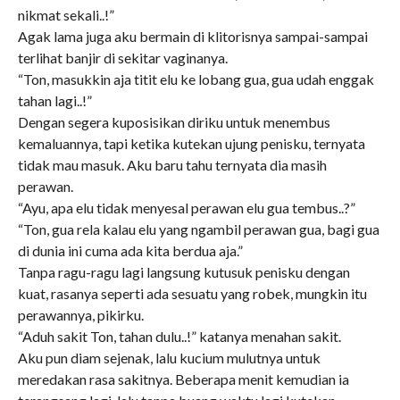
nikmat sekali..!”
Agak lama juga aku bermain di klitorisnya sampai-sampai
terlihat banjir di sekitar vaginanya.
“Ton, masukkin aja titit elu ke lobang gua, gua udah enggak
tahan lagi..!”
Dengan segera kuposisikan diriku untuk menembus
kemaluannya, tapi ketika kutekan ujung penisku, ternyata
tidak mau masuk. Aku baru tahu ternyata dia masih
perawan.
“Ayu, apa elu tidak menyesal perawan elu gua tembus..?”
“Ton, gua rela kalau elu yang ngambil perawan gua, bagi gua
di dunia ini cuma ada kita berdua aja.”
Tanpa ragu-ragu lagi langsung kutusuk penisku dengan
kuat, rasanya seperti ada sesuatu yang robek, mungkin itu
perawannya, pikirku.
“Aduh sakit Ton, tahan dulu..!” katanya menahan sakit.
Aku pun diam sejenak, lalu kucium mulutnya untuk
meredakan rasa sakitnya. Beberapa menit kemudian ia