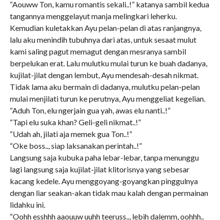
“Aouww Ton, kamu romantis sekali..!” katanya sambil kedua
tangannya menggelayut manja melingkari leherku.
Kemudian kuletakkan Ayu pelan-pelan di atas ranjangnya,
lalu aku menindih tubuhnya dari atas, untuk sesaat mulut
kami saling pagut memagut dengan mesranya sambil
berpelukan erat. Lalu mulutku mulai turun ke buah dadanya,
kujilat-jilat dengan lembut, Ayu mendesah-desah nikmat.
Tidak lama aku bermain di dadanya, mulutku pelan-pelan
mulai menjilati turun ke perutnya, Ayu menggeliat kegelian.
“Aduh Ton, elu ngerjain gua yah, awas elu nanti..!”
“Tapi elu suka khan? Geli-geli nikmat..!”
“Udah ah, jilati aja memek gua Ton..!”
“Oke boss.., siap laksanakan perintah..!”
Langsung saja kubuka paha lebar-lebar, tanpa menunggu
lagi langsung saja kujilat-jilat klitorisnya yang sebesar
kacang kedele. Ayu menggoyang-goyangkan pinggulnya
dengan liar seakan-akan tidak mau kalah dengan permainan
lidahku ini.
“Oohh esshhh aaouuw uuhh teeruss.., lebih dalemm, oohhh..