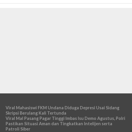
Viral Mahasiswi FKM Undana Diduga Depresi Usai Sidang
Skripsi Berulang Kali Tertunda
Viral Mal Pasang Pagar Tinggi Imbas Isu Demo Agustus, Polri
Pastikan Situasi Aman dan Tingkatkan Intelijen serta
Patroli Siber