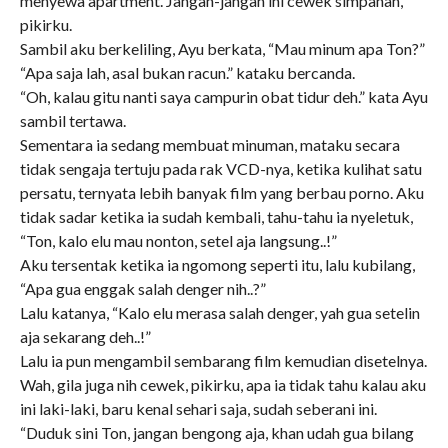
menyewa apartment. Jangan-jangan ini cewek simpanan,
pikirku.
Sambil aku berkeliling, Ayu berkata, “Mau minum apa Ton?”
“Apa saja lah, asal bukan racun.” kataku bercanda.
“Oh, kalau gitu nanti saya campurin obat tidur deh.” kata Ayu
sambil tertawa.
Sementara ia sedang membuat minuman, mataku secara
tidak sengaja tertuju pada rak VCD-nya, ketika kulihat satu
persatu, ternyata lebih banyak film yang berbau porno. Aku
tidak sadar ketika ia sudah kembali, tahu-tahu ia nyeletuk,
“Ton, kalo elu mau nonton, setel aja langsung..!”
Aku tersentak ketika ia ngomong seperti itu, lalu kubilang,
“Apa gua enggak salah denger nih..?”
Lalu katanya, “Kalo elu merasa salah denger, yah gua setelin
aja sekarang deh..!”
Lalu ia pun mengambil sembarang film kemudian disetelnya.
Wah, gila juga nih cewek, pikirku, apa ia tidak tahu kalau aku
ini laki-laki, baru kenal sehari saja, sudah seberani ini.
“Duduk sini Ton, jangan bengong aja, khan udah gua bilang