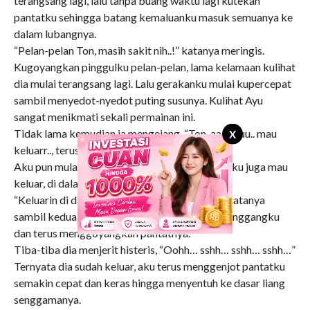
terangsang lagi, lalu tanpa buang waktu lagi kutekan
pantatku sehingga batang kemaluanku masuk semuanya ke
dalam lubangnya.
“Pelan-pelan Ton, masih sakit nih..!” katanya meringis.
Kugoyangkan pinggulku pelan-pelan, lama kelamaan kulihat
dia mulai terangsang lagi. Lalu gerakanku mulai kupercepat
sambil menyedot-nyedot puting susunya. Kulihat Ayu
sangat menikmati sekali permainan ini.
Tidak lama kemudian ia mengejang, “Ton, aa.. akuu.. mau
X
keluarr.., teruss.. terus.., aahh..!”
Aku pun mulai merasakan hal yang sama, “Yu, aku juga mau
keluar, di dalam atau di luar..?”
“Keluarin di dalem aja Sayang… ohhh.. aahh..!” katanya
sambil kedua pahanya mulai dijepitkan pada pinggangku
dan terus menggoyangkan pantatnya.
Tiba-tiba dia menjerit histeris, “Oohh… sshh… sshh… sshh…”
Ternyata dia sudah keluar, aku terus menggenjot pantatku
semakin cepat dan keras hingga menyentuh ke dasar liang
senggamanya.