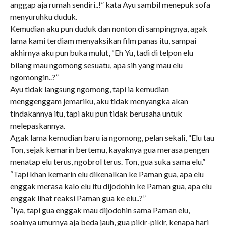
anggap aja rumah sendiri..!” kata Ayu sambil menepuk sofa
menyuruhku duduk.
Kemudian aku pun duduk dan nonton di sampingnya, agak
lama kami terdiam menyaksikan film panas itu, sampai
akhirnya aku pun buka mulut, “Eh Yu, tadi di telpon elu
bilang mau ngomong sesuatu, apa sih yang mau elu
ngomongin..?”
Ayu tidak langsung ngomong, tapi ia kemudian
menggenggam jemariku, aku tidak menyangka akan
tindakannya itu, tapi aku pun tidak berusaha untuk
melepaskannya.
Agak lama kemudian baru ia ngomong, pelan sekali, “Elu tau
Ton, sejak kemarin bertemu, kayaknya gua merasa pengen
menatap elu terus, ngobrol terus. Ton, gua suka sama elu.”
“Tapi khan kemarin elu dikenalkan ke Paman gua, apa elu
enggak merasa kalo elu itu dijodohin ke Paman gua, apa elu
enggak lihat reaksi Paman gua ke elu..?”
“Iya, tapi gua enggak mau dijodohin sama Paman elu,
soalnya umurnya aja beda jauh, gua pikir-pikir, kenapa hari