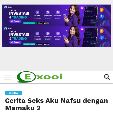
HOME
FILTER
BERITA
BIODATA
CERITA
CERPEN
EKSKLUSIF
FOTO
VIDEO
TIPS
MORE
CERITA
Cerita Seks Aku Nafsu dengan
Mamaku 2