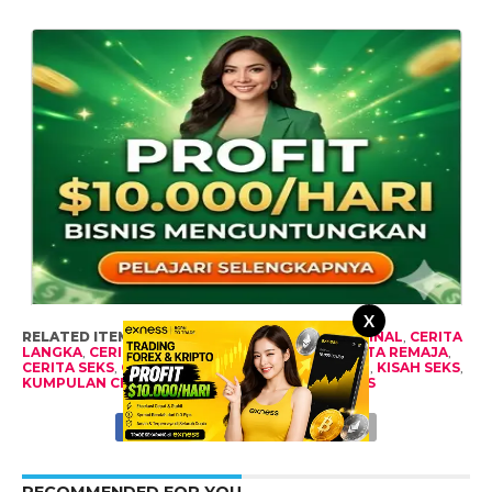
X
RELATED ITEMS:
CERITA
,
CERITA ABG
,
CERITA BINAL
,
CERITA
LANGKA
,
CERITA LENGKAP
,
CERITA NAFSU
,
CERITA REMAJA
,
CERITA SEKS
,
CERITA SERU
,
CERPEN SEKS
,
KISAH
,
KISAH SEKS
,
KUMPULAN CERITA
,
MAJALAH SEKS
,
NOVEL SEKS