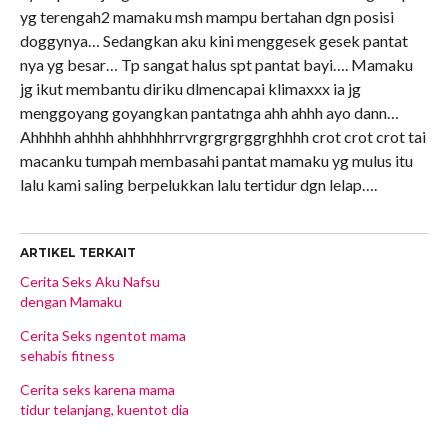
yg terengah2 mamaku msh mampu bertahan dgn posisi
doggynya… Sedangkan aku kini menggesek gesek pantat
nya yg besar… Tp sangat halus spt pantat bayi…. Mamaku
jg ikut membantu diriku dlmencapai klimaxxx ia jg
menggoyang goyangkan pantatnga ahh ahhh ayo dann…
Ahhhhh ahhhh ahhhhhhrrvrgrgrgrggrghhhh crot crot crot tai
macanku tumpah membasahi pantat mamaku yg mulus itu
lalu kami saling berpelukkan lalu tertidur dgn lelap….
ARTIKEL TERKAIT
Cerita Seks Aku Nafsu
dengan Mamaku
Cerita Seks ngentot mama
sehabis fitness
Cerita seks karena mama
tidur telanjang, kuentot dia