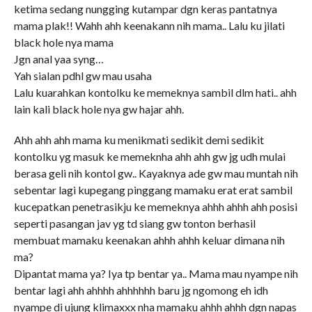
ketima sedang nungging kutampar dgn keras pantatnya
mama plak!! Wahh ahh keenakann nih mama.. Lalu ku jilati
black hole nya mama
Jgn anal yaa syng…
Yah sialan pdhl gw mau usaha
Lalu kuarahkan kontolku ke memeknya sambil dlm hati.. ahh
lain kali black hole nya gw hajar ahh.
Ahh ahh ahh mama ku menikmati sedikit demi sedikit
kontolku yg masuk ke memeknha ahh ahh gw jg udh mulai
berasa geli nih kontol gw.. Kayaknya ade gw mau muntah nih
sebentar lagi kupegang pinggang mamaku erat erat sambil
kucepatkan penetrasikju ke memeknya ahhh ahhh ahh posisi
seperti pasangan jav yg td siang gw tonton berhasil
membuat mamaku keenakan ahhh ahhh keluar dimana nih
ma?
Dipantat mama ya? Iya tp bentar ya.. Mama mau nyampe nih
bentar lagi ahh ahhhh ahhhhhh baru jg ngomong eh idh
nyampe di ujung klimaxxx nha mamaku ahhh ahhh dgn napas