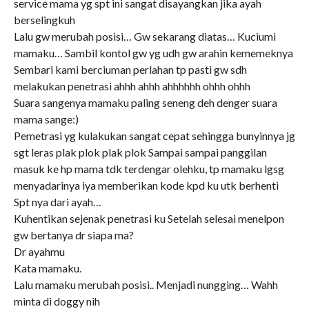
service mama yg spt ini sangat disayangkan jika ayah
berselingkuh
Lalu gw merubah posisi… Gw sekarang diatas… Kuciumi
mamaku… Sambil kontol gw yg udh gw arahin kememeknya
Sembari kami berciuman perlahan tp pasti gw sdh
melakukan penetrasi ahhh ahhh ahhhhhh ohhh ohhh
Suara sangenya mamaku paling seneng deh denger suara
mama sange:)
Pemetrasi yg kulakukan sangat cepat sehingga bunyinnya jg
sgt leras plak plok plak plok Sampai sampai panggilan
masuk ke hp mama tdk terdengar olehku, tp mamaku lgsg
menyadarinya iya memberikan kode kpd ku utk berhenti
Spt nya dari ayah…
Kuhentikan sejenak penetrasi ku Setelah selesai menelpon
gw bertanya dr siapa ma?
Dr ayahmu
Kata mamaku.
Lalu mamaku merubah posisi.. Menjadi nungging… Wahh
minta di doggy nih