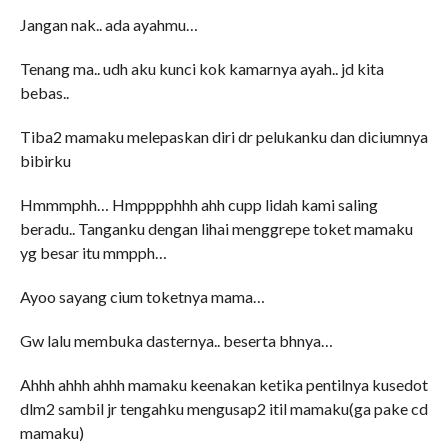
Jangan nak.. ada ayahmu…
Tenang ma.. udh aku kunci kok kamarnya ayah.. jd kita
bebas..
Tiba2 mamaku melepaskan diri dr pelukanku dan diciumnya
bibirku
Hmmmphh… Hmpppphhh ahh cupp lidah kami saling
beradu.. Tanganku dengan lihai menggrepe toket mamaku
yg besar itu mmpph…
Ayoo sayang cium toketnya mama…
Gw lalu membuka dasternya.. beserta bhnya…
Ahhh ahhh ahhh mamaku keenakan ketika pentilnya kusedot
dlm2 sambil jr tengahku mengusap2 itil mamaku(ga pake cd
mamaku)