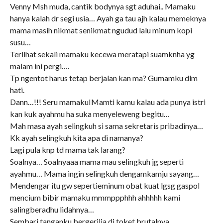
Venny Msh muda, cantik bodynya sgt aduhai.. Mamaku
hanya kalah dr segi usia… Ayah ga tau ajh kalau memeknya
mama masih nikmat senikmat ngudud lalu minum kopi
susu…
Terlihat sekali mamaku kecewa meratapi suamknha yg
malam ini pergi….
Tp ngentot harus tetap berjalan kan ma? Gumamku dlm
hati.
Dann…!!! Seru mamakuIMamti kamu kalau ada punya istri
kan kuk ayahmu ha suka menyeleweng begitu…
Mah masa ayah selingkuh si sama sekretaris pribadinya…
Kk ayah selingkuh kita apa di namanya?
Lagi pula knp td mama tak larang?
Soalnya… Soalnyaaa mama mau selingkuh jg seperti
ayahmu… Mama ingin selingkuh dengamkamju sayang…
Mendengar itu gw sepertieminum obat kuat lgsg gaspol
mencium bibir mamaku mmmppphhh ahhhhh kami
salingberadhu lidahnya…
Sembari tanganku bergerilia di toket brutalnya…