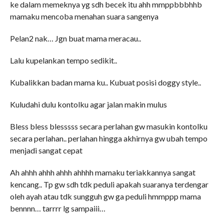
ke dalam memeknya yg sdh becek itu ahh mmppbbbhhb
mamaku mencoba menahan suara sangenya
Pelan2 nak… Jgn buat mama meracau..
Lalu kupelankan tempo sedikit..
Kubalikkan badan mama ku.. Kubuat posisi doggy style..
Kuludahi dulu kontolku agar jalan makin mulus
Bless bless blesssss secara perlahan gw masukin kontolku
secara perlahan.. perlahan hingga akhirnya gw ubah tempo
menjadi sangat cepat
Ah ahhh ahhh ahhh ahhhh mamaku teriakkannya sangat
kencang.. Tp gw sdh tdk peduli apakah suaranya terdengar
oleh ayah atau tdk sungguh gw ga peduli hmmppp mama
bennnn… tarrrr lg sampaiii…