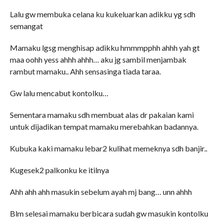
Lalu gw membuka celana ku kukeluarkan adikku yg sdh
semangat
Mamaku lgsg menghisap adikku hmmmpphh ahhh yah gt
maa oohh yess ahhh ahhh… aku jg sambil menjambak
rambut mamaku.. Ahh sensasinga tiada taraa.
Gw lalu mencabut kontolku…
Sementara mamaku sdh membuat alas dr pakaian kami
untuk dijadikan tempat mamaku merebahkan badannya.
Kubuka kaki mamaku lebar2 kulihat memeknya sdh banjir..
Kugesek2 palkonku ke itilnya
Ahh ahh ahh masukin sebelum ayah mj bang… unn ahhh
Blm selesai mamaku berbicara sudah gw masukin kontolku