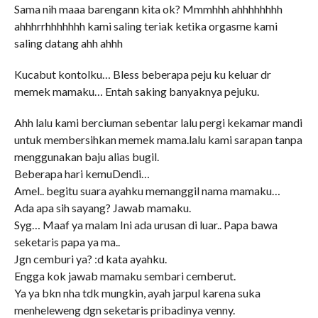
Sama nih maaa barengann kita ok? Mmmhhh ahhhhhhhh
ahhhrrhhhhhhh kami saling teriak ketika orgasme kami
saling datang ahh ahhh
Kucabut kontolku… Bless beberapa peju ku keluar dr
memek mamaku… Entah saking banyaknya pejuku.
Ahh lalu kami berciuman sebentar lalu pergi kekamar mandi
untuk membersihkan memek mama.lalu kami sarapan tanpa
menggunakan baju alias bugil.
Beberapa hari kemuDendi…
Amel.. begitu suara ayahku memanggil nama mamaku…
Ada apa sih sayang? Jawab mamaku.
Syg… Maaf ya malam Ini ada urusan di luar.. Papa bawa
seketaris papa ya ma..
Jgn cemburi ya? :d kata ayahku.
Engga kok jawab mamaku sembari cemberut.
Ya ya bkn nha tdk mungkin, ayah jarpul karena suka
menheleweng dgn seketaris pribadinya venny.