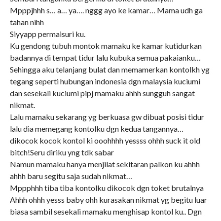
Mpppjhhh s… a… ya…. nggg ayo ke kamar… Mama udh ga
tahan nihh
Siyyapp permaisuri ku.
Ku gendong tubuh montok mamaku ke kamar kutidurkan
badannya di tempat tidur lalu kubuka semua pakaianku…
Sehingga aku telanjang bulat dan memamerkan kontolkh yg
tegang seperti hubungan indonesia dgn malaysia kuciumi
dan sesekali kuciumi pipj mamaku ahhh sungguh sangat
nikmat.
Lalu mamaku sekarang yg berkuasa gw dibuat posisi tidur
lalu dia memegang kontolku dgn kedua tangannya…
dikocok kocok kontol ki ooohhhh yessss ohhh suck it old
bitch!Seru diriku yng tdk sabar
Namun mamaku hanya menjilat sekitaran palkon ku ahhh
ahhh baru segitu saja sudah nikmat…
Mppphhh tiba tiba kontolku dikocok dgn toket brutalnya
Ahhh ohhh yesss baby ohh kurasakan nikmat yg begitu luar
biasa sambil sesekali mamaku menghisap kontol ku.. Dgn