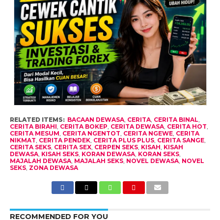
RELATED ITEMS:
BACAAN DEWASA
,
CERITA
,
CERITA BINAL
,
CERITA BIRAHI
,
CERITA BOKEP
,
CERITA DEWASA
,
CERITA HOT
,
CERITA MESUM
,
CERITA NGENTOT
,
CERITA NGEWE
,
CERITA
NIKMAT
,
CERITA PENDEK
,
CERITA PLUS PLUS
,
CERITA SANGE
,
CERITA SEKS
,
CERITA SEX
,
CERPEN SEKS
,
KISAH
,
KISAH
DEWASA
,
KISAH SEKS
,
KORAN DEWASA
,
KORAN SEKS
,
MAJALAH DEWASA
,
MAJALAH SEKS
,
NOVEL DEWASA
,
NOVEL
SEKS
,
ZONA DEWASA
RECOMMENDED FOR YOU