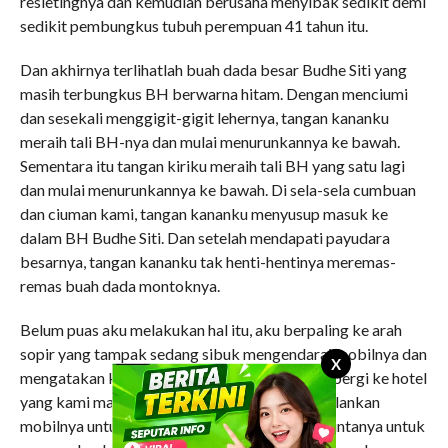
resletingnya dan kemudian berusaha menyibak sedikit demi
sedikit pembungkus tubuh perempuan 41 tahun itu.
Dan akhirnya terlihatlah buah dada besar Budhe Siti yang
masih terbungkus BH berwarna hitam. Dengan menciumi
dan sesekali menggigit-gigit lehernya, tangan kananku
meraih tali BH-nya dan mulai menurunkannya ke bawah.
Sementara itu tangan kiriku meraih tali BH yang satu lagi
dan mulai menurunkannya ke bawah. Di sela-sela cumbuan
dan ciuman kami, tangan kananku menyusup masuk ke
dalam BH Budhe Siti. Dan setelah mendapati payudara
besarnya, tangan kananku tak henti-hentinya meremas-
remas buah dada montoknya.
Belum puas aku melakukan hal itu, aku berpaling ke arah
sopir yang tampak sedang sibuk mengendarai mobilnya dan
X
mengatakan kepadanya untuk mengurungkan pergi ke hotel
yang kami maksudkan dan minta agar ia menjalankan
mobilnya untuk berkeliling kota saja dan memintanya untuk