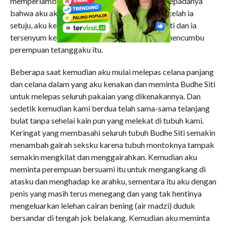
memperlambat laju mobil serta menjelaskan kepadanya
bahwa aku akan menambah biaya taksinya. Setelah ia
setuju, aku kembali berpaling ke arah Budhe Siti dan ia
tersenyum ke arahku. Kemudian aku kembali mencumbu
perempuan tetanggaku itu.
Beberapa saat kemudian aku mulai melepas celana panjang
dan celana dalam yang aku kenakan dan meminta Budhe Siti
untuk melepas seluruh pakaian yang dikenakannya. Dan
sedetik kemudian kami berdua telah sama-sama telanjang
bulat tanpa sehelai kain pun yang melekat di tubuh kami.
Keringat yang membasahi seluruh tubuh Budhe Siti semakin
menambah gairah seksku karena tubuh montoknya tampak
semakin mengkilat dan menggairahkan. Kemudian aku
meminta perempuan bersuami itu untuk mengangkang di
atasku dan menghadap ke arahku, sementara itu aku dengan
penis yang masih terus menegang dan yang tak hentinya
mengeluarkan lelehan cairan bening (air madzi) duduk
bersandar di tengah jok belakang. Kemudian aku meminta