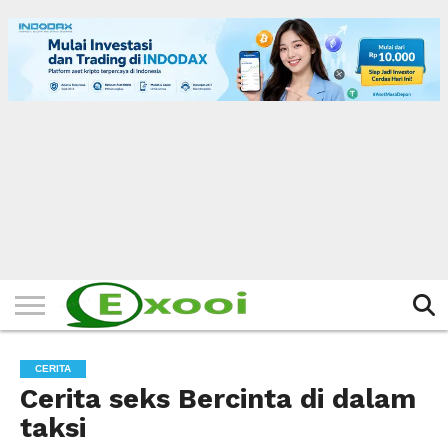
HOME
FILTER
BERITA
BIODATA
CERITA
CERPEN
EKSKLUSIF
FOTO
VIDEO
TIPS
MORE
CERITA
Cerita seks Bercinta di dalam
taksi