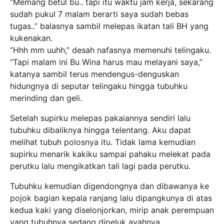
“Memang betul bu.. tapi itu waktu jam kerja, sekarang
sudah pukul 7 malam berarti saya sudah bebas
tugas..” balasnya sambil melepas ikatan tali BH yang
kukenakan.
“Hhh mm uuhh,” desah nafasnya memenuhi telingaku.
“Tapi malam ini Bu Wina harus mau melayani saya,”
katanya sambil terus mendengus-denguskan
hidungnya di seputar telingaku hingga tubuhku
merinding dan geli.
Setelah supirku melepas pakaiannya sendiri lalu
tubuhku dibaliknya hingga telentang. Aku dapat
melihat tubuh polosnya itu. Tidak lama kemudian
supirku menarik kakiku sampai pahaku melekat pada
perutku lalu mengikatkan tali lagi pada perutku.
Tubuhku kemudian digendongnya dan dibawanya ke
pojok bagian kepala ranjang lalu dipangkunya di atas
kedua kaki yang diselonjorkan, mirip anak perempuan
yang tubuhnya sedang dipeluk ayahnya.