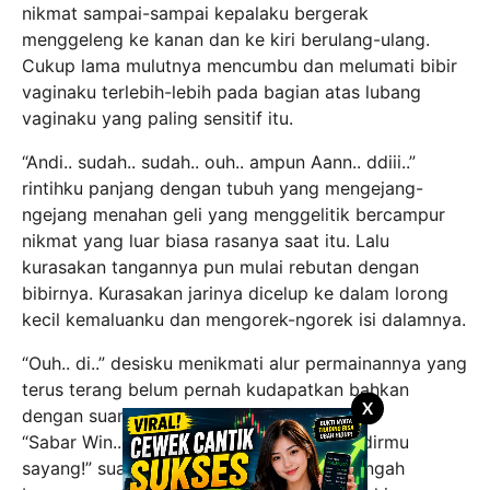
nikmat sampai-sampai kepalaku bergerak
menggeleng ke kanan dan ke kiri berulang-ulang.
Cukup lama mulutnya mencumbu dan melumati bibir
vaginaku terlebih-lebih pada bagian atas lubang
vaginaku yang paling sensitif itu.
“Andi.. sudah.. sudah.. ouh.. ampun Aann.. ddiii..”
rintihku panjang dengan tubuh yang mengejang-
ngejang menahan geli yang menggelitik bercampur
nikmat yang luar biasa rasanya saat itu. Lalu
kurasakan tangannya pun mulai rebutan dengan
bibirnya. Kurasakan jarinya dicelup ke dalam lorong
kecil kemaluanku dan mengorek-ngorek isi dalamnya.
“Ouh.. di..” desisku menikmati alur permainannya yang
terus terang belum pernah kudapatkan bahkan
X
dengan suamiku sendiri.
“Sabar Win.., saya suka sekali dengan lendirmu
sayang!” suara supir mesum ku yang setengah