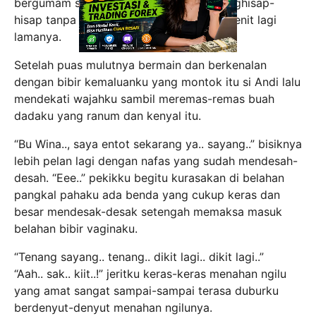
bergumam sambil terus menjilat dan menghisap-
hisap tanpa hentinya sampai beberapa menit lagi
lamanya.
Setelah puas mulutnya bermain dan berkenalan
dengan bibir kemaluanku yang montok itu si Andi lalu
mendekati wajahku sambil meremas-remas buah
dadaku yang ranum dan kenyal itu.
“Bu Wina.., saya entot sekarang ya.. sayang..” bisiknya
lebih pelan lagi dengan nafas yang sudah mendesah-
desah. “Eee..” pekikku begitu kurasakan di belahan
pangkal pahaku ada benda yang cukup keras dan
besar mendesak-desak setengah memaksa masuk
belahan bibir vaginaku.
“Tenang sayang.. tenang.. dikit lagi.. dikit lagi..”
“Aah.. sak.. kiit..!” jeritku keras-keras menahan ngilu
yang amat sangat sampai-sampai terasa duburku
berdenyut-denyut menahan ngilunya.