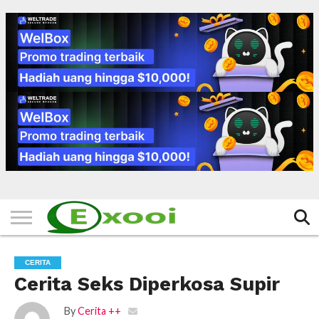
HOME
FILTER
BERITA
BIODATA
CERITA
CERPEN
EKSKLUSIF
FOTO
VIDEO
TIPS
MORE
CERITA
Cerita Seks Diperkosa Supir
By
Cerita ++