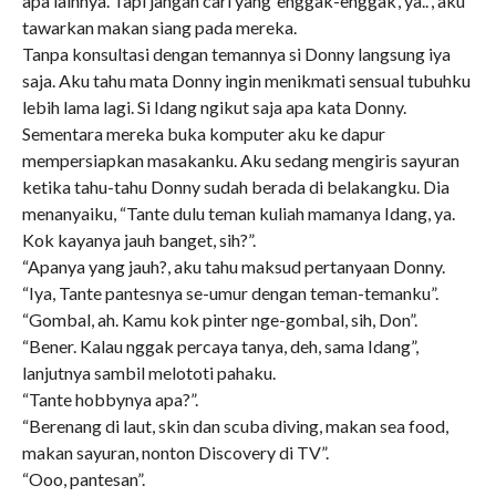
apa lainnya. Tapi jangan cari yang ‘enggak-enggak’, ya..”, aku
tawarkan makan siang pada mereka.
Tanpa konsultasi dengan temannya si Donny langsung iya
saja. Aku tahu mata Donny ingin menikmati sensual tubuhku
lebih lama lagi. Si Idang ngikut saja apa kata Donny.
Sementara mereka buka komputer aku ke dapur
mempersiapkan masakanku. Aku sedang mengiris sayuran
ketika tahu-tahu Donny sudah berada di belakangku. Dia
menanyaiku, “Tante dulu teman kuliah mamanya Idang, ya.
Kok kayanya jauh banget, sih?”.
“Apanya yang jauh?, aku tahu maksud pertanyaan Donny.
“Iya, Tante pantesnya se-umur dengan teman-temanku”.
“Gombal, ah. Kamu kok pinter nge-gombal, sih, Don”.
“Bener. Kalau nggak percaya tanya, deh, sama Idang”,
lanjutnya sambil melototi pahaku.
“Tante hobbynya apa?”.
“Berenang di laut, skin dan scuba diving, makan sea food,
makan sayuran, nonton Discovery di TV”.
“Ooo, pantesan”.