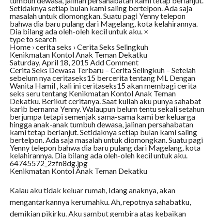
tumbuh dewasa, jalinan persahabatan kami tetap berlanjut.
Setidaknya setiap bulan kami saling bertelpon. Ada saja
masalah untuk diomongkan. Suatu pagi Yenny telepon
bahwa dia baru pulang dari Magelang, kota kelahirannya.
Dia bilang ada oleh-oleh kecil untuk aku. ×
type to search
Home › cerita seks › Cerita Seks Selingkuh
Kenikmatan Kontol Anak Teman Dekatku
Saturday, April 18, 2015 Add Comment
Cerita Seks Dewasa Terbaru – Cerita Selingkuh – Setelah
sebelum nya ceritaseks15 bercerita tentang ML Dengan
Wanita Hamil , kali ini ceritaseks15 akan membagi cerita
seks seru tentang Kenikmatan Kontol Anak Teman
Dekatku. Berikut ceritanya. Saat kuliah aku punya sahabat
karib bernama Yenny. Walaupun belum tentu sekali setahun
berjumpa tetapi semenjak sama-sama kami berkeluarga
hingga anak-anak tumbuh dewasa, jalinan persahabatan
kami tetap berlanjut. Setidaknya setiap bulan kami saling
bertelpon. Ada saja masalah untuk diomongkan. Suatu pagi
Yenny telepon bahwa dia baru pulang dari Magelang, kota
kelahirannya. Dia bilang ada oleh-oleh kecil untuk aku.
64745572_2zfn8dg.jpg
Kenikmatan Kontol Anak Teman Dekatku
Kalau aku tidak keluar rumah, Idang anaknya, akan
mengantarkannya kerumahku. Ah, repotnya sahabatku,
demikian pikirku. Aku sambut gembira atas kebaikan