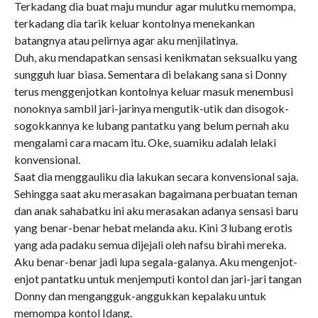
Terkadang dia buat maju mundur agar mulutku memompa,
terkadang dia tarik keluar kontolnya menekankan
batangnya atau pelirnya agar aku menjilatinya.
Duh, aku mendapatkan sensasi kenikmatan seksualku yang
sungguh luar biasa. Sementara di belakang sana si Donny
terus menggenjotkan kontolnya keluar masuk menembusi
nonoknya sambil jari-jarinya mengutik-utik dan disogok-
sogokkannya ke lubang pantatku yang belum pernah aku
mengalami cara macam itu. Oke, suamiku adalah lelaki
konvensional.
Saat dia menggauliku dia lakukan secara konvensional saja.
Sehingga saat aku merasakan bagaimana perbuatan teman
dan anak sahabatku ini aku merasakan adanya sensasi baru
yang benar-benar hebat melanda aku. Kini 3 lubang erotis
yang ada padaku semua dijejali oleh nafsu birahi mereka.
Aku benar-benar jadi lupa segala-galanya. Aku mengenjot-
enjot pantatku untuk menjemputi kontol dan jari-jari tangan
Donny dan mengangguk-anggukkan kepalaku untuk
memompa kontol Idang.