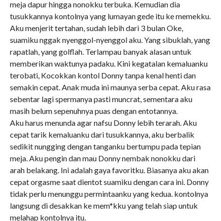
meja dapur hingga nonokku terbuka. Kemudian dia
tusukkannya kontolnya yang lumayan gede itu ke memekku.
Aku menjerit tertahan, sudah lebih dari 3 bulan Oke,
suamiku nggak nyenggol-nyenggol aku. Yang sibuklah, yang
rapatlah, yang golflah. Terlampau banyak alasan untuk
memberikan waktunya padaku. Kini kegatalan kemaluanku
terobati, Kocokkan kontol Donny tanpa kenal henti dan
semakin cepat. Anak muda ini maunya serba cepat. Aku rasa
sebentar lagi spermanya pasti muncrat, sementara aku
masih belum sepenuhnya puas dengan entotannya.
Aku harus menunda agar nafsu Donny lebih terarah. Aku
cepat tarik kemaluanku dari tusukkannya, aku berbalik
sedikit nungging dengan tanganku bertumpu pada tepian
meja. Aku pengin dan mau Donny nembak nonokku dari
arah belakang. Ini adalah gaya favoritku. Biasanya aku akan
cepat orgasme saat dientot suamiku dengan cara ini. Donny
tidak perlu menunggu permintaanku yang kedua. kontolnya
langsung di desakkan ke mem*kku yang telah siap untuk
melahap kontolnya itu.