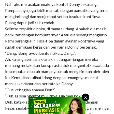
Nah, aku merasakan enaknya kontol Donny sekarang.
Pompaannya juga lebih mantab dengan pantatku yang terus
mengimbangi dan menjemput setiap tusukan kont*lnya.
Ruang dapur jadi riuh rendah.
Selintas terpikir olehku, di mana si Idang. Apakah dia masih
berkutat dengan komputernya? Atau dia sedang mengintip
kami barangkali? Tiba-tiba dalam ayunan kont*lnya yang
sudah demikian keras dan berirama Donny berteriak.
“Dang, Idang, ayoo, bantuin aku .., Dang..”.
Ah, kurang asem anak-anak ini. Jangan-jangan mereka
memang melakukan konspirasi untuk mengentotku saat ada
kesempatan disuruh mamanya untuk mengirimkan oleh-oleh
itu. Kemudian kulihat Idang dengan tenangnya muncul
menuju ke dapur dan berkata ke Donny
“Gue kebagian apanya Don?’
“Tuh, lu bisa ngentot mulutnya. Dia mau kok”.
X
Duh, kata-kata seronok yang mereka ucapkan dengan
kesan seolah-olah aku ini hanya obyek mereka. Dan anehnya