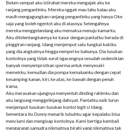
Belum sempat aku istirahat mereka mengajak aku ke
ranjang pengantinku. Mereka nggak mau tahu kalau aku
masih mengagungkan ranjang pengantinku yang hanya Oke
saja yang boleh ngentot aku di atasnya. Setengahnya
mereka menggelandang aku memaksa menuju kamarku.
Aku ditelentangkannya ke kasur dengan pantatku berada di
pinggiran ranjang. Idang menjemput satu tungkai kakiku
yang dia angkatnya hingga nempel ke bahunya. Dia tusukan
kontolnya yang tidak surut ngacengnya sesudah sedemikian
banyak menyemprotkan sperma untuk menyesaki
memekku, kemudian dia pompa kemaluanku dengan cepat
kesamping kanan, kiri, ke atas, ke bawah dengan penuh
irama.
Aku merasakan ujungnya menyentuh dinding rahimku dan
aku langsung menggelinjang dahsyat. Pantatku naik turun
menjemput tusukan-tusukan kontol legit si Idang.
Sementara itu Donny menarik tubuhku agar kepalaku bisa
menciumi dan mengisap kontolnya. Kami bertiga kembali
mengarungi samudra nikmatnya birahi yang nikmatnya tak