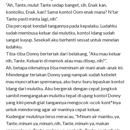
“Ah, Tante, mulut Tante sedap banget, sih. Enak kan,
kontolku. Enak, kan? Sama kontol Oom enak mana? N’tar
Tante pasti minta lagi, nih”.
Dia percepat kendali tangannya pada kepalaku. Ludahku
sudah membusa keluar dai mulutku. kontol Idang sudah
sangat kuyup. Sesekali aku berhenti sessat untuk menelan
ludahku.
Tiba-tiba Donny berteriak dari belakang, “Aku mau keluar
nih, Tante. Keluarin di memok atau mau diisep, nih?”.
Ah, betapa nikmatnya bisa meminum air mani anak-anak ini.
Mendengar teriakan Donny yang nampak sudah kebelet
mau muncratkan spermanya, aku buru-buru lepaskan kontol
Idang dari mulutku. Aku bergerak dengan cepat jongkok
sambil mengangakan mulutku tepat di ujung kontol Donny
yang kini penuh giat tangannya mengocok-ocok kont*lnya
untuk mendorong agar air maninya cepat keluar.
Kudengar mulutnya terus meracau, “Minum air maniku, ya,
Tante, minum ya, minum, nih, Tante, minum ya, makan