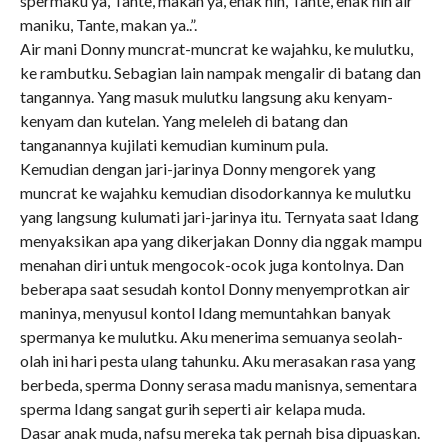
spermaku ya, Tante, makan ya, enak nih, Tante, enak nih air
maniku, Tante, makan ya..”.
Air mani Donny muncrat-muncrat ke wajahku, ke mulutku,
ke rambutku. Sebagian lain nampak mengalir di batang dan
tangannya. Yang masuk mulutku langsung aku kenyam-
kenyam dan kutelan. Yang meleleh di batang dan
tanganannya kujilati kemudian kuminum pula.
Kemudian dengan jari-jarinya Donny mengorek yang
muncrat ke wajahku kemudian disodorkannya ke mulutku
yang langsung kulumati jari-jarinya itu. Ternyata saat Idang
menyaksikan apa yang dikerjakan Donny dia nggak mampu
menahan diri untuk mengocok-ocok juga kontolnya. Dan
beberapa saat sesudah kontol Donny menyemprotkan air
maninya, menyusul kontol Idang memuntahkan banyak
spermanya ke mulutku. Aku menerima semuanya seolah-
olah ini hari pesta ulang tahunku. Aku merasakan rasa yang
berbeda, sperma Donny serasa madu manisnya, sementara
sperma Idang sangat gurih seperti air kelapa muda.
Dasar anak muda, nafsu mereka tak pernah bisa dipuaskan.