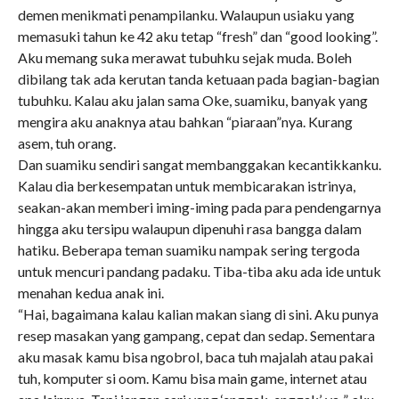
demen menikmati penampilanku. Walaupun usiaku yang
memasuki tahun ke 42 aku tetap “fresh” dan “good looking”.
Aku memang suka merawat tubuhku sejak muda. Boleh
dibilang tak ada kerutan tanda ketuaan pada bagian-bagian
tubuhku. Kalau aku jalan sama Oke, suamiku, banyak yang
mengira aku anaknya atau bahkan “piaraan”nya. Kurang
asem, tuh orang.
Dan suamiku sendiri sangat membanggakan kecantikkanku.
Kalau dia berkesempatan untuk membicarakan istrinya,
seakan-akan memberi iming-iming pada para pendengarnya
hingga aku tersipu walaupun dipenuhi rasa bangga dalam
hatiku. Beberapa teman suamiku nampak sering tergoda
untuk mencuri pandang padaku. Tiba-tiba aku ada ide untuk
menahan kedua anak ini.
“Hai, bagaimana kalau kalian makan siang di sini. Aku punya
resep masakan yang gampang, cepat dan sedap. Sementara
aku masak kamu bisa ngobrol, baca tuh majalah atau pakai
tuh, komputer si oom. Kamu bisa main game, internet atau