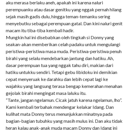
aku merasa berlaku aneh, apakah ini karena naluri
perempuanku atau dasar genitku yang nggak pernah hilang
sejak masih gadis dulu, hingga teman-temanku sering
menyebutku sebagai perempuan gatal. Dan kini naluri genit
macam itu tiba-tiba kembali hadir.
Mungkin hal ini disebabkan oleh tingkah si Donny yang
seakan-akan memberikan celah padaku untuk mengulangi
peristiwa-peristiwa masa muda. Peristiwa-peristiwa penuh
birahi yang selalu mendebarkan jantung dan hatiku. Ah,
dasar perempuan tua yang nggak tahu diri, makian dari
hatiku untukku sendiri. Tetapi gebu libidoku ini demikian
cepat menyeruak ke darahku dan lebih cepat lagi ke
wajahku yang langsung terasa bengap kemerahan menahan
gejolak birahi mengingat masa laluku itu.
“Tante, jangan ngelamun. Cicak jatuh karena ngelamun, lho”.
Kami kembali terbahak mendengar kelakar Idang. Dan
kulihat mata Donny terus menunjukkan minatnya pada
bagian-bagian tubuhku yang masih mulus ini. Dan aku tidak
heran kalau anak-anak muda macam Donny dan Idang ini