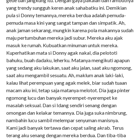
gede dan jangkung itu. Dengan gaya pakaian dan rambutnya
yang trendy sungguh keren anak sahabatku ini. Demikian
pula si Donny temannya, mereka berdua adalah pemuda-
pemuda masa kini yang sangat tampan dan simpatik. Ah,
anak jaman sekarang, mungkin karena pola makannya sudah
maju pertumbuhan mereka jadi subur. Mereka aku ajak
masuk ke rumah. Kubuatkan minuman untuk mereka.
Kuperhatikan mata si Donny agak nakal, dia pelototi
bahuku, buah dadaku, leherku. Matanya mengikuti apapun
yang sedang aku lakukan, saat aku jalan, saat aku ngomong,
saat aku mengambil sesuatu. Ah, maklum anak laki-laki,
kalau lihat perempuan yang agak melek, biar sudah tuaan
macam aku ini, tetap saja matanya melotot. Dia juga pinter
ngomong lucu dan banyak nyerempet-nyerempet ke
masalah seksual. Dan si Idang sendiri senang dengan
omongan dan kelakar temannya. Dia juga suka nimbrung,
nambahin lucu sambil melempar senyuman manisnya.
Kami jadi banyak tertawa dan cepat saling akrab. Terus
terang aku senang dengan mereka berdua. Dan tiba-tiba