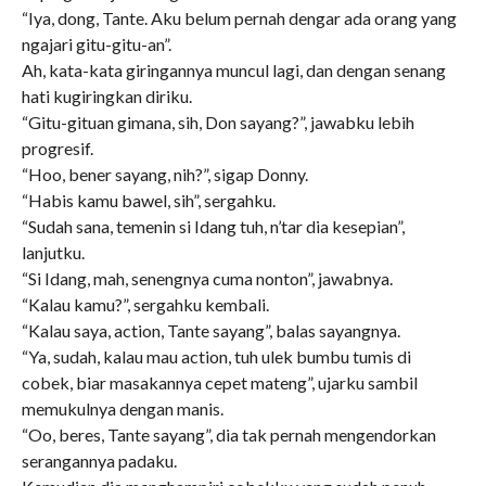
“Iya, dong, Tante. Aku belum pernah dengar ada orang yang
ngajari gitu-gitu-an”.
Ah, kata-kata giringannya muncul lagi, dan dengan senang
hati kugiringkan diriku.
“Gitu-gituan gimana, sih, Don sayang?”, jawabku lebih
progresif.
“Hoo, bener sayang, nih?”, sigap Donny.
“Habis kamu bawel, sih”, sergahku.
“Sudah sana, temenin si Idang tuh, n’tar dia kesepian”,
lanjutku.
“Si Idang, mah, senengnya cuma nonton”, jawabnya.
“Kalau kamu?”, sergahku kembali.
“Kalau saya, action, Tante sayang”, balas sayangnya.
“Ya, sudah, kalau mau action, tuh ulek bumbu tumis di
cobek, biar masakannya cepet mateng”, ujarku sambil
memukulnya dengan manis.
“Oo, beres, Tante sayang”, dia tak pernah mengendorkan
serangannya padaku.