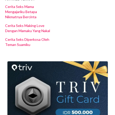
Cerita Seks Mama
Mengajariku Betapa
Nikmatnya Bercinta
Cerita Seks Making Love
Dengan Mamaku Yang Nakal
Cerita Seks Diperkosa Oleh
Teman Suamiku