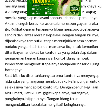
ucapan-ucapan yang sangat tidak santun itu demikian
merangsang nafsu birahiku, sangat eksotik dalam khayalku.
Aku langsung membayangkan seolah-olah aku ini anjing
mereka yang siap melayani apapun kehendak pemiliknya.
Aku melenguh keras-keras untuk merespon gaya mereka
itu. Kulihat dengan tenangnya Idang mencopoti celananya
sendiri dan lantas meraih kepalaku dengan tangan kirinya,
dijambaknya rambutku tanpa menunjukkan rasa hormat
padaku yang adalah teman mamanya itu, untuk kemudian
ditariknya mendekat ke kontolnya yang telah siap dalam
genggaman tangan kanannya. kontol Idang nampak
kemerahan mengkilat. Kepalanya menjamur besar diujung
batangnya.
Saat bibirku disentuhkannya aroma kontolnya menyergap
hidungku yang langsung membuat aku kelimpungan untuk
selekasnya mencaplok kontol itu. Dengan penuh kegilaan
aku lumati, jilati kulum, gigiti kepalanya, batangnya,
pangkalnya, biji pelernya. Tangan Idang terus
mengendalikan kepalaku mengikuti keinginannya.