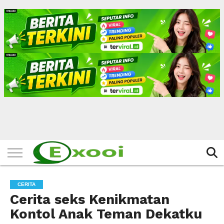
HOME
FILTER
BERITA
BIODATA
CERITA
CERPEN
EKSKLUSIF
FOTO
VIDEO
TIPS
MORE
CERITA
Cerita seks Kenikmatan
Kontol Anak Teman Dekatku