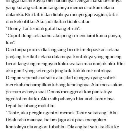
hingga basah kuyup oleh ludahnya. Dengan nafsu besarnya
yang kurang sabaran tangannya memerosotkan celana
dalamku. Kini bibir dan lidahnya menyergap vagina, bibir
dan kelentitku. Aku jadi ikutan tidak sabar.
“Donny, Tante udah gatal banget, nih”.
“Copot dong celanamu, aku pengin menciumi kamu punya,
kan”.
Dan tanpa protes dia langsung berdiri melepaskan celana
panjang berikut celana dalamnya. kontolnya yang ngaceng
berat langsung mengayun kaku seakan mau nonjok aku. Kini
aku ganti yang setengah jongkok, kukulum kontolnya.
Dengan sepenuh nafsuku aku jilati ujungnya yang sobek
merekah menampilkan lubang kencingnya. Aku merasakan
precum asinnya saat Donny menggerakkan pantatnya
ngentot mulutku. Aku raih pahanya biar arah kontolnya
tepat ke lubang mulutku.
“Tante, aku pengin ngentot memek Tante sekarang”. Aku
tidak tahu maunya, belum juga aku puas mengulum
kontolnya dia angkat tubuhku. Dia angkat satu kakiku ke