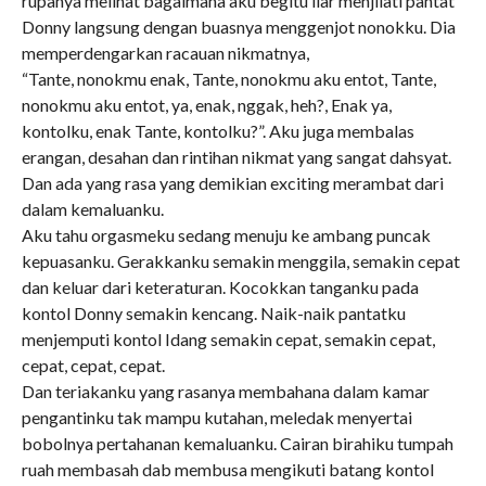
rupanya melihat bagaimana aku begitu liar menjilati pantat
Donny langsung dengan buasnya menggenjot nonokku. Dia
memperdengarkan racauan nikmatnya,
“Tante, nonokmu enak, Tante, nonokmu aku entot, Tante,
nonokmu aku entot, ya, enak, nggak, heh?, Enak ya,
kontolku, enak Tante, kontolku?”. Aku juga membalas
erangan, desahan dan rintihan nikmat yang sangat dahsyat.
Dan ada yang rasa yang demikian exciting merambat dari
dalam kemaluanku.
Aku tahu orgasmeku sedang menuju ke ambang puncak
kepuasanku. Gerakkanku semakin menggila, semakin cepat
dan keluar dari keteraturan. Kocokkan tanganku pada
kontol Donny semakin kencang. Naik-naik pantatku
menjemputi kontol Idang semakin cepat, semakin cepat,
cepat, cepat, cepat.
Dan teriakanku yang rasanya membahana dalam kamar
pengantinku tak mampu kutahan, meledak menyertai
bobolnya pertahanan kemaluanku. Cairan birahiku tumpah
ruah membasah dab membusa mengikuti batang kontol