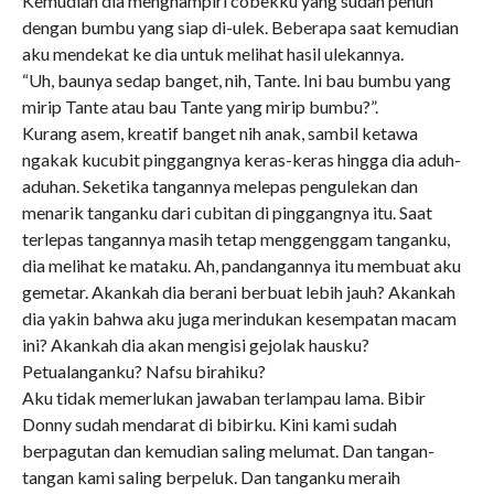
Kemudian dia menghampiri cobekku yang sudah penuh
dengan bumbu yang siap di-ulek. Beberapa saat kemudian
aku mendekat ke dia untuk melihat hasil ulekannya.
“Uh, baunya sedap banget, nih, Tante. Ini bau bumbu yang
mirip Tante atau bau Tante yang mirip bumbu?”.
Kurang asem, kreatif banget nih anak, sambil ketawa
ngakak kucubit pinggangnya keras-keras hingga dia aduh-
aduhan. Seketika tangannya melepas pengulekan dan
menarik tanganku dari cubitan di pinggangnya itu. Saat
terlepas tangannya masih tetap menggenggam tanganku,
dia melihat ke mataku. Ah, pandangannya itu membuat aku
gemetar. Akankah dia berani berbuat lebih jauh? Akankah
dia yakin bahwa aku juga merindukan kesempatan macam
ini? Akankah dia akan mengisi gejolak hausku?
Petualanganku? Nafsu birahiku?
Aku tidak memerlukan jawaban terlampau lama. Bibir
Donny sudah mendarat di bibirku. Kini kami sudah
berpagutan dan kemudian saling melumat. Dan tangan-
tangan kami saling berpeluk. Dan tanganku meraih