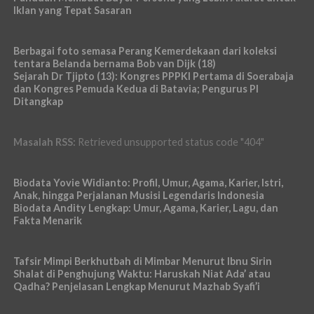
Iklan yang Tepat Sasaran
Berbagai foto semasa Perang Kemerdekaan dari koleksi
tentara Belanda bernama Bob van Dijk (18)
Sejarah Dr Tjipto (13): Kongres PPPKI Pertama di Soerabaja
dan Kongres Pemuda Kedua di Batavia; Pengurus PI
Ditangkap
Masalah RSS:
Retrieved unsupported status code "404"
Biodata Yovie Widianto: Profil, Umur, Agama, Karier, Istri,
Anak, hingga Perjalanan Musisi Legendaris Indonesia
Biodata Andity Lengkap: Umur, Agama, Karier, Lagu, dan
Fakta Menarik
Tafsir Mimpi Berkhutbah di Mimbar Menurut Ibnu Sirin
Shalat di Penghujung Waktu: Haruskah Niat Ada’ atau
Qadha? Penjelasan Lengkap Menurut Mazhab Syafi’i