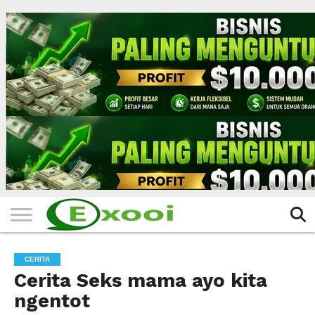
HOME
FILTER
BERITA
BIODATA
CERITA
CERPEN
EKSKLUSIF
FOTO
VIDEO
TIPS
MORE
CERITA
Cerita Seks mama ayo kita
ngentot