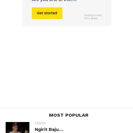
MOST POPULAR
CERITA
Ngirit Baju….