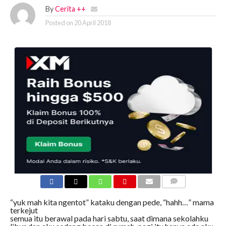
By
Cerita ++
Posted on
20 April 2018
COMMENTS
“yuk mah kita ngentot” kataku dengan pede, “hahh…” mama
terkejut
semua itu berawal pada hari sabtu, saat dimana sekolahku libur dan aku sedang bosan di rumah, pagi itu hanya ada aku dan mama ku yang cantik dan seksi, usianya yang sudah 38 tahun tapi terlihat awet muda bahkan banyak yang tidak menyangka kalau dia mamaku mereka mengira mamaku adalah kakakku, dan karena itulah terkadang saat dirumah aku selalu terbayang tubuhnya mama dan bahkan yang tidak terduga aku terangsang dengan mamaku sendiri. “adek…” teriak mama yang membuat aku beranjak dari tempat tidur, “apa mah” kataku “ayo sirami taman di belakang yaa” kata mama, “okee mah” kataku yang segera menuju ke taman belakang. saat sedang asyik – asyik nya menyirami taman belakang rumah, tiba – tiba muncul niat iseng mengintip jendela kamar mama yang terbuka, lalu seperti mata – mata aku mulai mengendap – endap dan mengintip sedikit kamarnya mama, dan aku langsung terdiam melihat mama sedang senam dengan pakaian yang bikin aku ngaceng seketika, dengan tank top hitam dan celana pendek yang ketat membuat setiap lekuk tubuh mama terlihat dengan jelas. aku hampir tidak berkedip melihat lekuk – lekuk tubuhnya mama yang sedang senam ria, dan di dalam pikiranku ingin sekali ngentotin mama saat ini juga, aku pun segera mencari tempat sepi dan aku memutuskan menuju kamar mandi di dalam kamarku, disana aku coli membayangkan ngentotin mama, “ohh ayo goyang terus mah, ohh yeah memek dan tubuh mama terbaik ohh ohh” ceracauku, dan setelah puas coli aku segera kembali ke taman di halaman belakang, lalu aku iseng mengintip jendela kamarnya mama, dan kali ini aku dibuat semakin tidak berkedip, mama sedang ganti baju dan saat aku mengintip, mama sedang membuka tank top nya dan yang disayangkan mama membelakangiku, dan saat tank top nya terlepas darii tubuhny dapat kulihat punggungnya yang mulus, “wooowww” batinku, dan aku mulai tidak berkedip saat mama mulai menurunkan celana pendeknya dan aku bisa melihat dengan jelas celana dalam yang mini dibalik celana pendeknya, mama ternyata suka pakai pakaian dalam yang seksi kataku dalam pikiranku. peristiwa tadi pagi masih terbayang – bayang di pikiranku sepanjang hari, dan saking tidak tahannya malam harinya sekitar jam 11, aku menyusup ke kamarnya mama dan aku buka perlahan – lahan dan kulihat mama tertidur pulas dengan selimut yang menutupi tubuhnya, aku lalu perlahan mendekati mama dan membuka selimutnya perlahan dan dibalik selimut itu mama memakai gaun tidur yang sangat minim, dan belahan dadanya terlihat membuatku gugup seketika. aku lalu dengan sedikit takut meraba pahanya mama yang putih mulus, dan selagi tangan kiriku meraba paha kiri mama tangan kananku mencoba meraba daerah intimnya mama, aku sedikit terkejut karena mama tidak memakai CD dan aku bisa merasakan kehangatan vaginanya yang masih tertutupi gaun tidurnya, lalu aku mulai beralih ke payudaranya dan aku mulai menyentuhnya perlahan sambil kuelus dan aku mulai menggenggam payudara besar itu, woowww mama juga gak pake BH sepertinya mama tidak memakai pakaian dalam ketika tidur, tapi aku tidak berani meremas takut mama terbangun, aku lalu segera ke kamar mandi dan menuntaskannya. besoknya saat disekolah, aku seperti biasa mengobrol dengan teman – temanku yang masuk golongan omes, “woyy semua, gue ada cerita menarik” kata temanku yang paling mesum, “apa apa” kataku, “gini, kapan itu tetangga gue cerita ada dukun yang bisa bikin ramuan bau – bauan yang efeknya bisa ngajak ngentot cewe yang nyium baunya itu”, mendengar cerita itu aku langsung tertarik karena cuma itu satu – satunya cara buat ngajak ngentot mama, saat pulang sekolah aku meminta temanku mengajak ke tempat dukun itu, 2 temanku yang lain juga ikut mereka rupanya pengen bisa ngajak ngentot pacar mereka, dan saat ditanya siapa yang kuajak ngentot aku cuma bisa jawab mau ajak ngentot tetangga, gak mungkin aku bilang ngajak ngentot mamaku, bisa heboh nanti. kami pun naik sepeda menuju tempat dukun itu, yang tidak jauh dari rumah temanku yang paling mesum itu, saat sampai disana temanku yang masuk dan mengobrol, cukup lama mereka mengobrol lalu dia keluar, “ehh bro bro, gua minta 3 helai rambut per orang, buat bahan ramuannya”, kami segera memberinya dan dia masuk lagi. sekitar 10 menit kemudian dia keluar dengan 3 botol, “nah ini ada nama kalian, jadi begitu ada cewe yang nyium bau ini, dia cuma mau ngentot sama orang ini saja, nah biar tau bekerja atau ndak, setelah si cewe nyium baunya tunggu sekitar 5 menit, dan setelah 5 menit coba datengi dia dan kalo dia cuma pake pakaian dalam, brarti efeknya bekerja dan lu bisa entotin sampe dia orgasme 2 kali dan habis itu dia tidur, pas tidur segera pakein dia pakaiannya supaya gk curiga, jangan ditinggal masih bugil dan jangan dipake diluar rumah, okee” katanya, “wokeee” kata kami dengan serentak. aku segera pulang dan ingin segera mencobanya, sesampai di rumah aku mencari mama dan mama ada di kamar masih melipat pakaian, “ehh udah pulang yaa”, “iyaa hehehe” kataku, aku lalu berlalu dan menuju ke halaman belakang dan disana aku menuju jendela kamar mama, kulihat mama membelakangi jendela dan aku mulai membuka botolnya dan menebar bau – bauan nya, aku lalu segera menuju kamarku dan menunggu selama 5 menit. 5 menit sudah berlalu dan aku segera menuju kamarnya mama, dan benar ternyata mama cuma pake BH dan CD sambil berbaring di tempat tidur, aku lalu mendekatinya dengan gugup, aku lalu perlahan naik ke ranjang dan berbaring dekat mama, “ohhh ada apa sayang” kata mama yang membuatku mulai berpikiran gila, “ummm anu, kok mama gak pake baju” kataku masih sedikit gugup, “ehhh ummhh ndak tau juga tiba – tiba mama kepengen aja bertelanjang” kata mama, aku akhirnya mulai berani karena dedekku mulai berontak dengan keras, “mah ayo kita ngentot” kataku, “hahhh” kata mama sedikit heran, “kenapa mah” tanyaku, “kok kamu tau aja mama pengen begituan, ayo sini sayang” kata mama yang berdiri dan menungging diatasku dan mulai menyambar bibirku dengan ganas, aku tidak mau kalah langsung mencumbu bibirnya mama dengan ganas, sambil berciuman mama berusaha melepas kaos dan celanaku lalu diikuti CD ku dan sekarang aku sudah bertelanjang bulat, “mama curang, belum telanjang” kataku, “oh iyaa hehehe, ayo sini lepasin BH nya mama” kata mama yang langsung membelakangiku, aku sedikit kesulitan melepasnya, tapi akhirnya bisa lepas juga setelah bersusah payah, lalu aku juga lepas CD nya mama dan sekarang kami sudah bertelanjang bulat, aku lalu menarik tangan mama dan aku suruh dia berlutut di pinggir ranjang, kemudian aku duduk di tepi ranjang, mama mengerti dan mulai menggenggam penisku yang sudah sangat tegak, dikocok perlahan kemudian mama memasukkannya ke dalam mulutnya, “ohhh mah enak banget, emut terus mah” kataku sambil menikmati servisnya mama, karena aku belum ingin keluar aku segera menarik penisku dari mulutnya mama, dan aku lalu menarik mama dan aku baringkan di ranjangnya, aku mulai menciumi payudaranya yang padat dan berisi, “gede banget mah” kataku mengomentari payudaranya dan mama hanya melenguh saja, aku mulai menciumi putingnya yang pink dan menggairahkan itu dan payudara kanannya mulai kuemut kayak dulu aku masih bayi, dan yang kiri aku remas – remas, aku lalu berganti mengenyot yang kiri dan payudara kanan aku remas – remas, hanya desahan yang kudengar dari mama “nih ramuan hebat juga hehehe” kataku dalam hati, aku lalu lanjut menjilat perut mama yang rata dan mulus sambil tanganku meraba-raba pahanya dan sampailah ke bagian vagina, pertama aku masukkan kedua jariku dan aku tusuk-tusuk, “ouhh ayo masukkin, mama gak tahan” desah mama, dan aku yang sudah sangat on fire segera mengarahkan penisku ke lubang dimana aku lahir dulu, dan aku masukkin perlahan “ohh sempitnya” batinku, perlahan penisku masuk kedalam vagina dan kulihat mama hanya merem sambil mendesah kecil, dan akhirnya bless masuk semua aku langsung menggenjotnya dengan semangat, “ohhh… ohhhh yeahhhh…” desah mama saat penisku memompa vaginanya, kami berdua sudah penuh dengan keringat dan memang saat itu cuaca cukup panas, dan kondisi ini membuatku semakin semangat ngentotin mama, dan aku baru sadar mama maupun aku belum orgasme lalu aku mencabut penisku dan aku meminta ganti gaya Woman on Top, mama segera berdiri dan aku berbaring lalu mama menduduki penisku dan dengan mudah masuk kedalam vaginanya dan mama mulai menggoyangnya, “ayo mah goyang trus ohh yeah mantep nih” ceracauku sambil meremas – remas payudaranya yang bergoyang bebas, tidak lama mama mulai mendesah cukup keras dan penisku seperti disiram cairan, rupanya mama orgasme “wahh mama udah orgasme, ahh sial aku belum sekarang mama nungging aku pengen maen gaya anjing” kataku, mama menurut saja dan aku segera membelakangi mama dan langsung aku sodok vagina mama yang basah kuyup itu, tidak lupa aku remas – remas pantat dan vaginanya. sekitar 10 menit aku main doggy style, aku merasa mau keluar tapi aku tidak berani menyemburkan maniku ke vaginannya, aku cabut penisku dan aku arahkan ke lubang anusnya mama, aku masukkin kepalanya saja “ohhh mama ini maniku, aku semburin ke pantat yaa”, “yaa gapapa sayang” dan crott crot crott, maniku menyembur di dalam pantatnya, tapi aku baru ingat orgasme kedua efek baru hilang, aku minta mama tetep nungging lalu aku menuju dapur dan kuambil satu buah wortel, dan wortel itu aku masukin ke vagina mama dan kusodok – sodok cukup keras, tidak lama mama orgasme kedua dan seperti yang dikatakan temenku, mama langsung tertidur dan segera aku membersihkan vagina dan lubang anusnya dari lendir lalu kupakaikan pakaian ke mama. sekitar jam 4 sore mama terbangun, “aduh kok mama rasanya capek banget yaa” katanya, “mungkin mama tidurnya lama, makanya rasanya capek hehe” kataku, “mungkin yaa” kata mama yang segera menuju dapur untuk menyiapkan makan malam. malamnya aku ingin ngentot lagi, aku lalu menyebar bau – bauan nya di sela pintunya mama, sebelumnya kulihat mama masih pake kaos dan celana pendek, kutunggu 5 menit dan setelah lewat 5 menit aku segera melepas semua bajuku dan aku masuk ke kamar mama, m