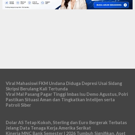
Viral Mahasiswi FKM Undana Diduga Depresi Usai Sidang
Skripsi Berulang Kali Tertunda
Viral Mal Pasang Pagar Tinggi Imbas Isu Demo Agustus, Polri
Pastikan Situasi Aman dan Tingkatkan Intelijen serta
Patroli Siber
Dolar AS Tetap Kokoh, Sterling dan Euro Bergerak Terbatas
Jelang Data Tenaga Kerja Amerika Serikat
Kinerja MNC Bank Semester I 2026 Tumbuh Signifikan, Aset