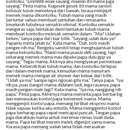
kontolku. “Emmhhh enak sayang, maenin itil mama juga
sayang.” Pinta mama. Kugesek gesek itil mama sambil
ketusuk tusuk memeknya dari bawah, terasa menjepit
memek mama dikontolku. Tubuh mama yang masih
berlumur sabun membuat sentuhan dan remasanku
keseluruh tubuhnya semakin nikmat. Kontolku semakin
mengeras saja, hentakan demi hentakan tubuh mama
membuat kontolku melesak semakin dalam. “Ma? Udahan
belum,” tanya papa dari luar bilik. “Sayang, udah dulu ya?
Papamu minta jatah tu.” Kata mama. “Duh, bob masih
pengen nih ma.” Rengeku sambil tetap menghujamkan tubuh
mama kekontolku. “Nanti mama puasin deh sayang, tapi
sekarang memek mama mau dipake papa dulu gpp ya
sayang.” Tegas mama. Akirnya aku mengiyakan permintaan
mama. Keberdirikan tubuh mama, dan kontolku terlepas
dari dalam memek mama, kemudian mama menyiram
memek mama mengan air shower dan keluar dari bilik.
“Udah ya ma? Sampe ngos ngosan gitu ma.” Tanya papa. “Iya
nih pa, puas banget mama didalam tadi, lega rasanya, papa
masih pengen main lagi? Kata mama. “Iya ma, nanggung nih
papa.” Pinta papa. Akhirnya mama meminta papa berbaring
dan memesukan kontol papa kememek mama. Mama
menggenjot kontol papa, memang terlihat ekspresi mama
tidak sepuas ketika aku entotin. Mama menggentol kontol
papa berharap papa cepat mencapai puncak. Tangan papa
juga diarahkan mama untuk meremas remas buah dada
mama. Papa terlihat merem melek digenjot sama mama.
Kurasa papa memang sudah lama tidak merasakan