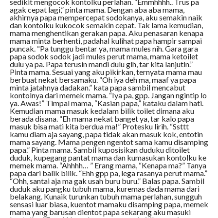
sedikit mengocok kontolku perlahan. “Emmhhhh.. Trus pa
agak cepat lagi,” pinta mama. Dengan aba aba mama,
akhirnya papa mempercepat sodokanya, aku semakin naik
dan kontolku kukocok semakin cepat. Tak lama kemudian,
mama menghentikan gerakan papa. Aku penasaran kenapa
mama minta berhenti, padahal kulihat papa hampir sampai
puncak. “Pa tunggu bentar ya, mama mules nih. Gara gara
papa sodok sodok jadi mules perut mama, mama ketoilet
dulu ya pa. Papa terusin mandi dulu gih, tar kita lanjutin.”
Pinta mama. Sesuai yang aku pikirkan, ternyata mama mau
berbuat nekat bersamaku. “Oh iya deh ma, maaf ya papa
minta jatahnya dadakan.” kata papa sambil mencabut
kontolnya dari memek mama. “Iya pa, gpp. Jangan ngintip lo
ya. Awas!” Timpal mama, “Kasian papa,” kataku dalam hati.
Kemudian mama masuk kedalam bilik toilet dimana aku
berada disana. “Eh mama nekat banget ya, tar kalo papa
masuk bisa mati kita berdua ma!” Protesku lirih. “Ssttt
kamu diam aja sayang, papa tidak akan masuk kok, entotin
mama sayang. Mama pengen ngentot sama kamu disamping
papa.” Pinta mama. Sambil kuposisikan duduku ditoilet
duduk, kupegang pantat mama dan kumasukan kontolku ke
memek mama. “Ahhhh… ” Erang mama, “Kenapa ma?” Tanya
papa dari balik bilik. “Ehh gpp pa, lega rasanya perut mama.”
“Ohh, santai aja ma gak usah buru buru.” Balas papa. Sambil
duduk aku pangku tubuh mama, kuremas dada mama dari
belakang. Kunaik turunkan tubuh mama perlahan, sungguh
sensasi luar biasa, kuentot mamaku disamping papa, memek
mama yang barusan dientot papa sekarang aku masuki