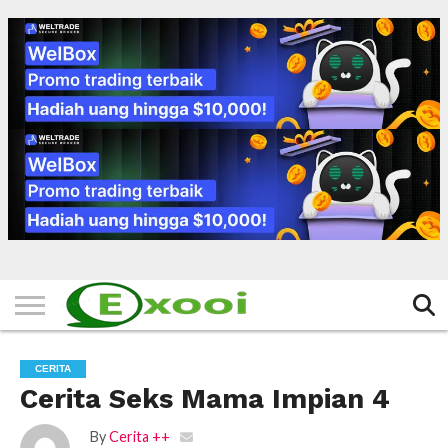
HOME
FILTER
BERITA
BIODATA
CERITA
CERPEN
EKSKLUSIF
FOTO
VIDEO
TIPS
MORE
CERITA
Cerita Seks Mama Impian 4
By
Cerita ++