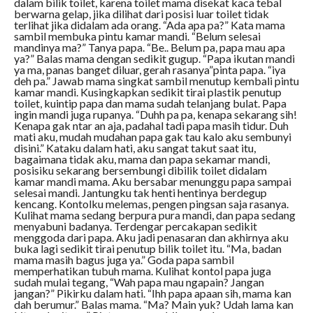
dalam bilik toilet, karena toilet mama disekat kaca tebal
berwarna gelap, jika dilihat dari posisi luar toilet tidak
terlihat jika didalam ada orang. “Ada apa pa?” Kata mama
sambil membuka pintu kamar mandi. “Belum selesai
mandinya ma?” Tanya papa. “Be.. Belum pa, papa mau apa
ya?” Balas mama dengan sedikit gugup. “Papa ikutan mandi
ya ma, panas banget diluar, gerah rasanya”pinta papa. “iya
deh pa.” Jawab mama singkat sambil menutup kembali pintu
kamar mandi. Kusingkapkan sedikit tirai plastik penutup
toilet, kuintip papa dan mama sudah telanjang bulat. Papa
ingin mandi juga rupanya. “Duhh pa pa, kenapa sekarang sih!
Kenapa gak ntar an aja, padahal tadi papa masih tidur. Duh
mati aku, mudah mudahan papa gak tau kalo aku sembunyi
disini.” Kataku dalam hati, aku sangat takut saat itu,
bagaimana tidak aku, mama dan papa sekamar mandi,
posisiku sekarang bersembungi dibilik toilet didalam
kamar mandi mama. Aku bersabar menunggu papa sampai
selesai mandi. Jantungku tak henti hentinya berdegup
kencang. Kontolku melemas, pengen pingsan saja rasanya.
Kulihat mama sedang berpura pura mandi, dan papa sedang
menyabuni badanya. Terdengar percakapan sedikit
menggoda dari papa. Aku jadi penasaran dan akhirnya aku
buka lagi sedikit tirai penutup bilik toilet itu. “Ma, badan
mama masih bagus juga ya.” Goda papa sambil
memperhatikan tubuh mama. Kulihat kontol papa juga
sudah mulai tegang, “Wah papa mau ngapain? Jangan
jangan?” Pikirku dalam hati. “Ihh papa apaan sih, mama kan
dah berumur.” Balas mama. “Ma? Main yuk? Udah lama kan