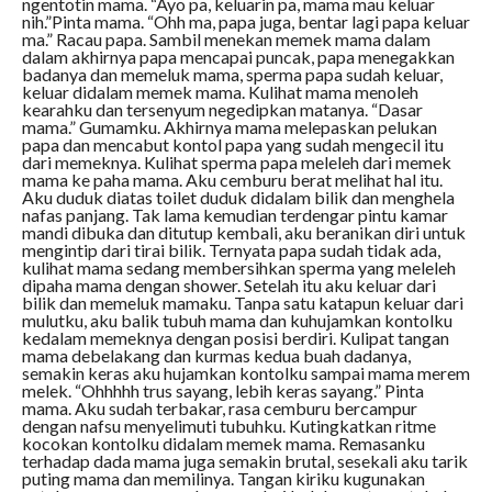
ngentotin mama. “Ayo pa, keluarin pa, mama mau keluar
nih.”Pinta mama. “Ohh ma, papa juga, bentar lagi papa keluar
ma.” Racau papa. Sambil menekan memek mama dalam
dalam akhirnya papa mencapai puncak, papa menegakkan
badanya dan memeluk mama, sperma papa sudah keluar,
keluar didalam memek mama. Kulihat mama menoleh
kearahku dan tersenyum negedipkan matanya. “Dasar
mama.” Gumamku. Akhirnya mama melepaskan pelukan
papa dan mencabut kontol papa yang sudah mengecil itu
dari memeknya. Kulihat sperma papa meleleh dari memek
mama ke paha mama. Aku cemburu berat melihat hal itu.
Aku duduk diatas toilet duduk didalam bilik dan menghela
nafas panjang. Tak lama kemudian terdengar pintu kamar
mandi dibuka dan ditutup kembali, aku beranikan diri untuk
mengintip dari tirai bilik. Ternyata papa sudah tidak ada,
kulihat mama sedang membersihkan sperma yang meleleh
dipaha mama dengan shower. Setelah itu aku keluar dari
bilik dan memeluk mamaku. Tanpa satu katapun keluar dari
mulutku, aku balik tubuh mama dan kuhujamkan kontolku
kedalam memeknya dengan posisi berdiri. Kulipat tangan
mama debelakang dan kurmas kedua buah dadanya,
semakin keras aku hujamkan kontolku sampai mama merem
melek. “Ohhhhh trus sayang, lebih keras sayang.” Pinta
mama. Aku sudah terbakar, rasa cemburu bercampur
dengan nafsu menyelimuti tubuhku. Kutingkatkan ritme
kocokan kontolku didalam memek mama. Remasanku
terhadap dada mama juga semakin brutal, sesekali aku tarik
puting mama dan memilinya. Tangan kiriku kugunakan