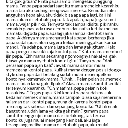
kita gak gituan.” Pinta papa sambil mengelus punggung
mama. Tanpa papa sadari saat itu mama menoleh kearahku,
mama tau aku sedang mengawasi mereka. Kemudian aku
anggukan kepalaku, aku tidak bisa apa apa lagi, kali ini
mama akan disetubuhi papa. Tak apalah, papa juga suami
mama, wajar pikirku. Ternyata tak sampai disitu, pikiranku
semakin panas, ada rasa cemburu dan nafsu ketika melihat
mamaku digoda papa, apalagi jika sampai dientot sama
papa. Akhirnya mama menuruti kata papa, berharap jika
papa sudah puas akan segera keluar meninggalkan kamar
mandi. “Ya udah pa, mama juga dah lama gak gituan. Kalo
papa pengen masukin aja kontol papa.” Kata mama memberi
ijin papa. “Ehh mama sekarang ngomongnya nakal ya, gak
biasanya mama nyebutin kontol gitu.” Tanya papa. “Ahh
perasaan papa ajah kali.” Jawab mama sambil mulai
memegang kontol papa. Kulihat mama dengan posisi doggy
style dan papa dari belakng sudah mulai menempelkan
kontolnya kememek mama. “Uhhh… Pelan pelan pa, memek
mama sudah lama gak dipake.” Alasan mama. Sambil sedikit
tersenyum kearahku. “Oh maaf ma, papa pelanin kok
masukinya.” Tegas papa. Kini kontol papa sudah masuk
kedalam memek mama, mama tampak biasa saja menerima
hujaman dari kontol papa, mungkin karena kontol papa
memang tak sebesar dan sepanjang kontolku. “Uhhh enak
banget ma, udah lama ya kita gak main,” gumam papa
sambil menggenjot mama dari belakang, tak terasa
kontolku juga mulai menegang kembali, aku juga
terangsang melihat mama disetubuhi papa, aku mulai