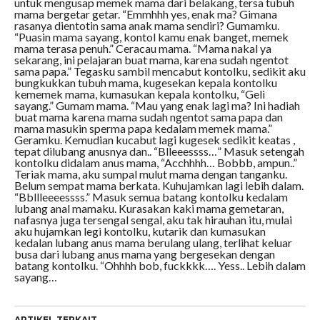
untuk mengusap memek mama dari belakang, tersa tubuh
mama bergetar getar. “Emmhhh yes, enak ma? Gimana
rasanya dientotin sama anak mama sendiri? Gumamku.
“Puasin mama sayang, kontol kamu enak banget, memek
mama terasa penuh.” Ceracau mama. “Mama nakal ya
sekarang, ini pelajaran buat mama, karena sudah ngentot
sama papa.” Tegasku sambil mencabut kontolku, sedikit aku
bungkukkan tubuh mama, kugesekan kepala kontolku
kememek mama, kumasukan kepala kontolku, “Geli
sayang.” Gumam mama. “Mau yang enak lagi ma? Ini hadiah
buat mama karena mama sudah ngentot sama papa dan
mama masukin sperma papa kedalam memek mama.”
Geramku. Kemudian kucabut lagi kugesek sedikit keatas ,
tepat dilubang anusnya dan.. “Blleeessss…” Masuk setengah
kontolku didalam anus mama, “Acchhhh… Bobbb, ampun..”
Teriak mama, aku sumpal mulut mama dengan tanganku.
Belum sempat mama berkata. Kuhujamkan lagi lebih dalam.
“Bbllleeeessss.” Masuk semua batang kontolku kedalam
lubang anal mamaku. Kurasakan kaki mama gemetaran,
nafasnya juga tersengal sengal, aku tak hirauhan itu, mulai
aku hujamkan legi kontolku, kutarik dan kumasukan
kedalan lubang anus mama berulang ulang, terlihat keluar
busa dari lubang anus mama yang bergesekan dengan
batang kontolku. “Ohhhh bob, fuckkkk…. Yess.. Lebih dalam
sayang…
ARTIKEL TERKAIT