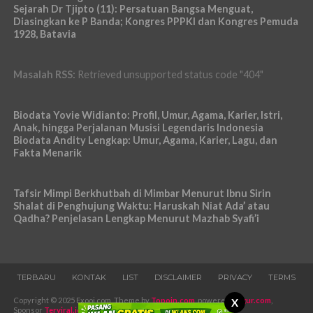
Sejarah Dr Tjipto (11): Persatuan Bangsa Menguat,
Diasingkan ke P Banda; Kongres PPPKI dan Kongres Pemuda
1928, Batavia
Masalah RSS:
Retrieved unsupported status code "404"
Biodata Yovie Widianto: Profil, Umur, Agama, Karier, Istri,
Anak, hingga Perjalanan Musisi Legendaris Indonesia
Biodata Andity Lengkap: Umur, Agama, Karier, Lagu, dan
Fakta Menarik
Tafsir Mimpi Berkhutbah di Mimbar Menurut Ibnu Sirin
Shalat di Penghujung Waktu: Haruskah Niat Ada’ atau
Qadha? Penjelasan Lengkap Menurut Mazhab Syafi’i
TERBARU
KONTAK
LIST
DISCLAIMER
PRIVACY
TERMS
Copyright © 2025 Exooi.com. Theme by
Topoin.com
, powered
Pugur.com
,
X
Sponsor
Terviral.id
-
Iklans.com
.