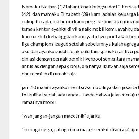
Namaku Nathan (17 tahun), anak bungsu dari 2 bersauda
(42), dan mamaku Elizabeth (38) kami adalah keluarga 
cukup berada, malam ini kami pergi ke puncak untuk n
teman kantor ayahku di villa naik mobil kami. ayahku d
karena klub kebanggaan kami yaitu liverpool akan berma
liga champions league setelah sebelumnya kalah agregat
aku dan ayahku sudah sejak dulu fans garis keras liver
dihiasi dengan pernak pernik liverpool sementara mama 
antusias dengan sepak bola, dia hanya ikut2an saja sem
dan memilih di rumah saja.
jam 10 malam ayahku membawa mobilnya dari jakarta k
tol kulihat sudah ada tanda – tanda bahwa jalan menuju
ramai nya mobil.
“wah jangan-jangan macet nih” ujarku.
“semoga ngga, paling cuma macet sedikit disini aja” uja