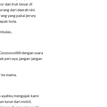
or dan truk besar di
 orang dari daerah sini.
ang yang pakai jersey
sepak bola.
mbalas..
 Goooooollllll dengan suara
ak percaya, jangan-jangan
a2 ke mama.
cap ayahku mengajak kami
n turun dari mobil,