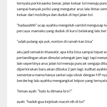
ternyata perkiraanku benar, jalan keluar tol menuju pu
sampai banyak polisi yang mengatur arus lalu lintas s
keluar dari mobilnya dan duduk di tepi jalan tol.
“haduuuhhh” ucap ayahku mengeluh sambil mengusap ke
percaya. mamaku yang duduk di kursi belakang lalu ber
“udah pulang aja yuk, nonton di rumah kan bisa”
aku jadi semakin khawatir, apa kita bisa sampai tepat w
pertandingan akan dimulai setengah jam lagi. tapi menu
lain sepertinya arus jalan tol menuju puncak sengaja d
diperkirakan baru akan dibuka 2 jam lagi. kulihat ayah
sementara mama hanya santai saja sibuk dengan HP nya
berdering lalu ayahku mengangkat telpon yang ternyata
Teman ayah: “halo lu dimana bro?”
ayah: “haduh gua kejebak macet nih di tol”