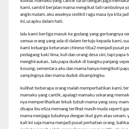
kulihat mamaku yang cantik turun dengan juga memakai 
kami, sambil berjalan mama mengikat tali rambutnya ya
angin malam. aku awalnya sedikit ragu masa iya kita jad
ini, ucapku dalam hati.
lalu kami bertiga masuk ke gudang yang gerbangnya se
semua orang yang ada di dalam tertuju kepada kami, su
kami keluarga keturunan chinese tiba2 menjadi pusat per
pedagang kaki lima, kuli dan orang desa sini, tapi papa 
menghiraukan.. lalu papa duduk di bangku panjang sep
kosong, sementara aku dan mama hanya mengikuti papa 
sampingnya dan mama duduk disampingku.
kulihat beberapa orang malah memperhatikan kami, ter
mamaku yang cantik, apalagi mamaku sekarang memakai
nya memperlihatkan lekuk tubuh mama yang sexy. mama
disapa ibu eliza memang terlihat masih muda seperti gad
mama menjaga tubuhnya dengan ikut gym atau senam.
kali ini saja mama menjadi pusat perhatian orang, bah