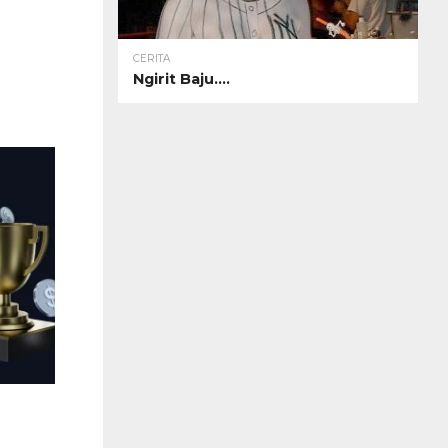
CERITA
Ngirit Baju….