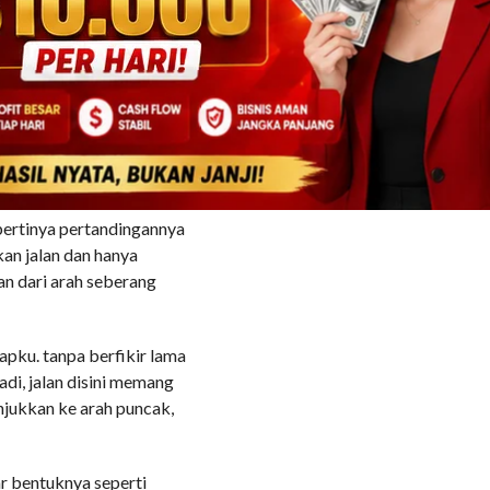
 takut aja” ucap mama yang
 gelap karena tidak ada
sini, tidak ada sinyal dan
an jalan.
epertinya pertandingannya
kan jalan dan hanya
an dari arah seberang
capku. tanpa berfikir lama
i, jalan disini memang
jukkan ke arah puncak,
 bentuknya seperti