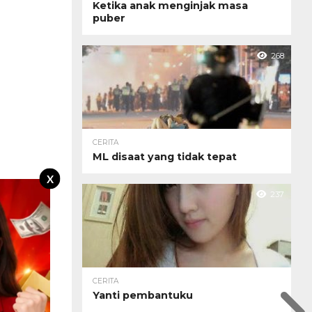
Ketika anak menginjak masa
puber
268
CERITA
ML disaat yang tidak tepat
X
237
CERITA
Yanti pembantuku