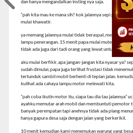
dan hanya mengandalkan insting nya saja.
“pah kita mau ke mana sih? kok jalannya sepi gini bikin
mulai khawatir.
ya memang jalannya mulai tidak beraspal, menanjak dan
lampu penerangan. 15 menit papa mulai muter2 di daerah 
tidak ada juga dari tadi orang yang lewat untuk ditanyak
aku mulai berfikir, apa jangan-jangan kita nyasar ya? s
sudah dimulai, papa juga terlihat frustasi tidak menemu
tertunduk sambil mobil berhenti di tepian jalan. kemudi
kulihat ada cahaya lampu motor melewati kita.
“pah coba ikutin motor itu, siapa tau dia tau jalannya” u
ayahku memutar arah mobil dan membuntuti pemotor tad
banyak perempatan tapi anehnya tidak ada plang menun
hanya gapura desa saja dengan jalan yang berkerikil.
10 menit kemudian kami menemukan warung yang besar