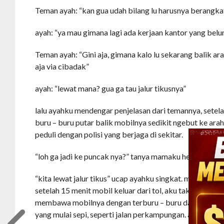
Teman ayah: “kan gua udah bilang lu harusnya berangk
ayah: “ya mau gimana lagi ada kerjaan kantor yang belu
Teman ayah: “Gini aja, gimana kalo lu sekarang balik arah
aja via cibadak”
ayah: “lewat mana? gua ga tau jalur tikusnya”
lalu ayahku mendengar penjelasan dari temannya, setela
buru – buru putar balik mobilnya sedikit ngebut ke arah
peduli dengan polisi yang berjaga di sekitar.
“loh ga jadi ke puncak nya?” tanya mamaku heran.
“kita lewat jalur tikus” ucap ayahku singkat. mobil pun
setelah 15 menit mobil keluar dari tol, aku tak tahu ini 
membawa mobilnya dengan terburu – buru dari jalan ray
yang mulai sepi, seperti jalan perkampungan. ayahku jug