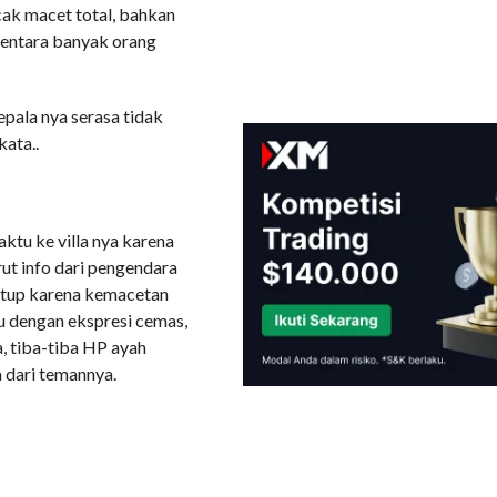
ncak macet total, bahkan
ementara banyak orang
pala nya serasa tidak
kata..
aktu ke villa nya karena
rut info dari pengendara
itutup karena kemacetan
ku dengan ekspresi cemas,
, tiba-tiba HP ayah
 dari temannya.