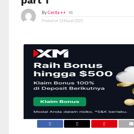
part 1
By
Cerita ++
Posted on
12 Maret 2025