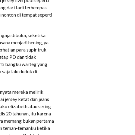
jersey liverpool seperti
ng dari tadi terhempas
i nonton di tempat seperti
ngaja dibuka, seketika
asana menjadi hening, ya
hatian para supir truk,
tetap PD dan tidak
erti bangku warteg yang
saja lalu duduk di
nyata mereka melirik
 jersey ketat dan jeans
ku elizabeth atau sering
is 20 tahunan, itu karena
 ya memang bukan pertama
kan teman-temanku ketika