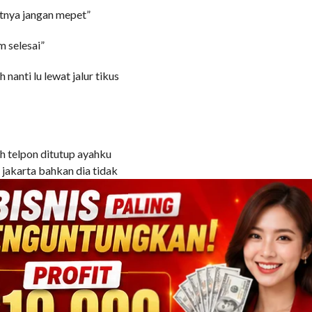
atnya jangan mepet”
m selesai”
 nanti lu lewat jalur tikus
h telpon ditutup ayahku
 jakarta bahkan dia tidak
 melaju dengan kencang,
di daerah mana. papa
a yang ramai ke jalan
a tidak terdeteksi di maps