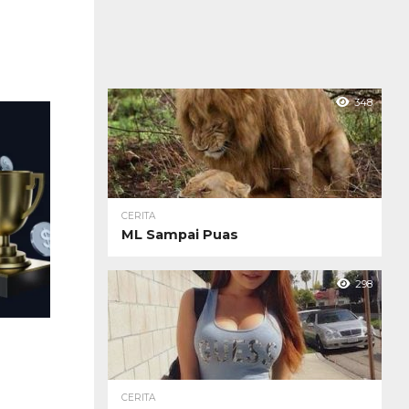
348
CERITA
ML Sampai Puas
298
CERITA