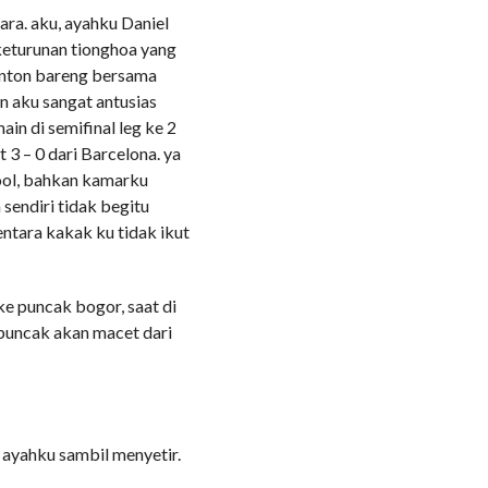
ra. aku, ayahku Daniel
keturunan tionghoa yang
onton bareng bersama
an aku sangat antusias
in di semifinal leg ke 2
 3 – 0 dari Barcelona. ya
pool, bahkan kamarku
sendiri tidak begitu
entara kakak ku tidak ikut
e puncak bogor, saat di
 puncak akan macet dari
r ayahku sambil menyetir.