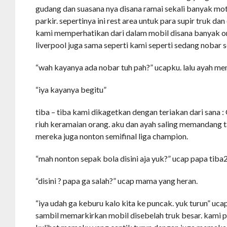
gudang dan suasana nya disana ramai sekali banyak mot
parkir. sepertinya ini rest area untuk para supir truk dan
kami memperhatikan dari dalam mobil disana banyak or
liverpool juga sama seperti kami seperti sedang nobar 
“wah kayanya ada nobar tuh pah?” ucapku. lalu ayah me
“iya kayanya begitu”
tiba – tiba kami dikagetkan dengan teriakan dari sana :
riuh keramaian orang. aku dan ayah saling memandang t
mereka juga nonton semifinal liga champion.
“mah nonton sepak bola disini aja yuk?” ucap papa tib
“disini ? papa ga salah?” ucap mama yang heran.
“iya udah ga keburu kalo kita ke puncak. yuk turun” u
sambil memarkirkan mobil disebelah truk besar. kami pu