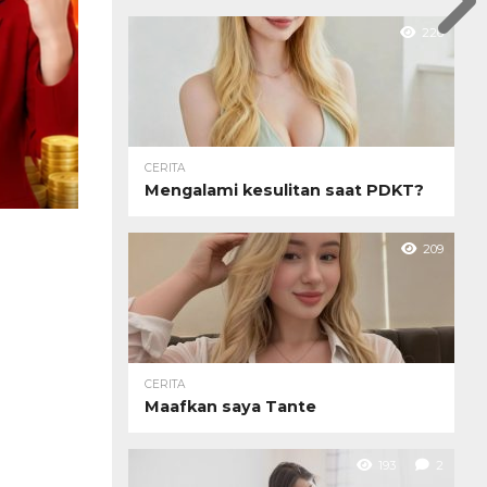
226
CERITA
Mengalami kesulitan saat PDKT?
209
CERITA
Maafkan saya Tante
193
2