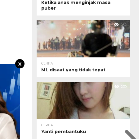
Ketika anak menginjak masa
puber
262
X
CERITA
ML disaat yang tidak tepat
230
CERITA
Yanti pembantuku