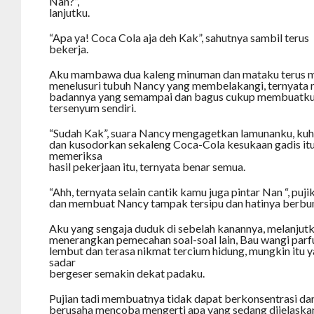
Nan?”,
lanjutku.
“Apa ya! Coca Cola aja deh Kak”, sahutnya sambil terus
bekerja.
Aku mambawa dua kaleng minuman dan mataku terus m
menelusuri tubuh Nancy yang membelakangi, ternyata me
badannya yang semampai dan bagus cukup membuatku b
tersenyum sendiri.
“Sudah Kak”, suara Nancy mengagetkan lamunanku, ku
dan kusodorkan sekaleng Coca-Cola kesukaan gadis it
memeriksa
hasil pekerjaan itu, ternyata benar semua.
“Ahh, ternyata selain cantik kamu juga pintar Nan “, puji
dan membuat Nancy tampak tersipu dan hatinya berbu
Aku yang sengaja duduk di sebelah kanannya, melanjut
menerangkan pemecahan soal-soal lain, Bau wangi par
lembut dan terasa nikmat tercium hidung, mungkin itu
sadar
bergeser semakin dekat padaku.
Pujian tadi membuatnya tidak dapat berkonsentrasi da
berusaha mencoba mengerti apa yang sedang dijelaskan,