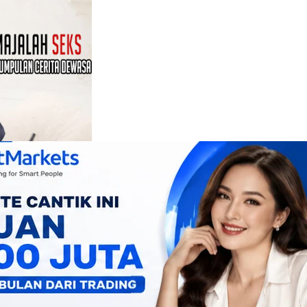
ang Montok
h seorang gadis dengan
rta jernih, dilindungi
pi kecantikannya,
an wajahnya.