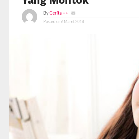
Yang Montok
By
Cerita ++
Posted on
6 Maret 2018