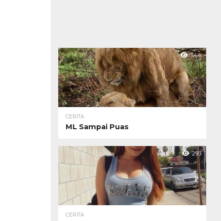
344
CERITA
ML Sampai Puas
293
CERITA