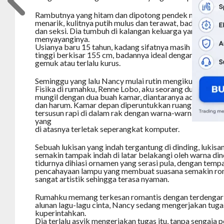
Rambutnya yang hitam dan dipotong pendek menjadika
menarik, kulitnya putih mulus dan terawat, badannya m
dan seksi. Dia tumbuh di kalangan keluarga yang cukup
menyayanginya.
Usianya baru 15 tahun, kadang sifatnya masih kekanaka
tinggi berkisar 155 cm, badannya ideal dengan tinggi ba
gemuk atau terlalu kurus.
Seminggu yang lalu Nancy mulai rutin mengikuti les priv
Fisika di rumahku, Renne Lobo, aku seorang duda. Ak
mungil dengan dua buah kamar, diantaranya ada sebuah
dan harum. Kamar depan diperuntukkan ruang kerja da
tersusun rapi di dalam rak dengan warna-warna kayu, sa
yang
di atasnya terletak seperangkat komputer.
Sebuah lukisan yang indah tergantung di dinding, lukisan
semakin tampak indah di latar belakangi oleh warna din
tidurnya dihiasi ornamen yang serasi pula, dengan tempa
pencahayaan lampu yang membuat suasana semakin rom
sangat artistik sehingga terasa nyaman.
Rumahku memang terkesan romantis dengan terdengar
alunan lagu-lagu cinta, Nancy sedang mengerjakan tuga
kuperintahkan.
Dia terlalu asyik mengerjakan tugas itu, tanpa sengaja