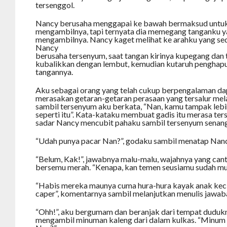
tersenggol.
Nancy berusaha menggapai ke bawah bermaksud untu
mengambilnya, tapi ternyata dia memegang tanganku ya
mengambilnya. Nancy kaget melihat ke arahku yang se
Nancy
berusaha tersenyum, saat tangan kirinya kupegang dan
kubalikkan dengan lembut, kemudian kutaruh penghapus
tangannya.
Aku sebagai orang yang telah cukup berpengalaman da
merasakan getaran-getaran perasaan yang tersalur melalui
sambil tersenyum aku berkata, “Nan, kamu tampak lebi
seperti itu”. Kata-kataku membuat gadis itu merasa ter
sadar Nancy mencubit pahaku sambil tersenyum senan
“Udah punya pacar Nan?”, godaku sambil menatap Nanc
“Belum, Kak!”, jawabnya malu-malu, wajahnya yang cant
bersemu merah. “Kenapa, kan temen seusiamu sudah mula
“Habis mereka maunya cuma hura-hura kayak anak keci
caper”, komentarnya sambil melanjutkan menulis jawab
“Ohh!”, aku bergumam dan beranjak dari tempat duduk
mengambil minuman kaleng dari dalam kulkas. “Minum