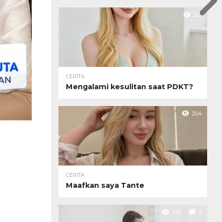
221
CERITA
Mengalami kesulitan saat PDKT?
204
CERITA
Maafkan saya Tante
192
2