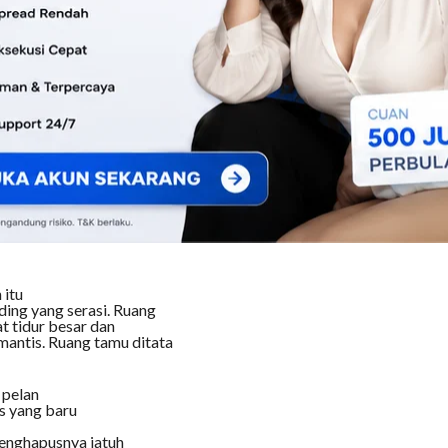
nnya lebih
ulai tumbuh begitu indah
 berada dan
n. Badannya tidak terlalu
dannya, tidak terlalu
at
u mempunyai sebuah rumah
 kamar mandi yang bersih
n perpustakaan, buku-buku
ma seperti meja kerja
 itu
ding yang serasi. Ruang
t tidur besar dan
antis. Ruang tamu ditata
 pelan
s yang baru
 penghapusnya jatuh