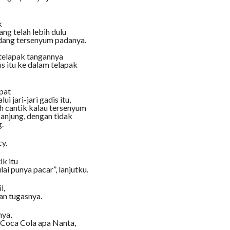
k
ng telah lebih dulu
dang tersenyum padanya.
 telapak tangannya
 itu ke dalam telapak
pat
 jari-jari gadis itu,
h cantik kalau tersenyum
sanjung, dengan tidak
g.
y.
ik itu
i punya pacar”, lanjutku.
l,
an tugasnya.
nya,
 Coca Cola apa Nanta,