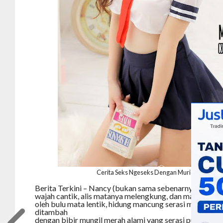
Cerita Seks Ngeseks Dengan Murid Les Ku Y
Berita Terkini – Nancy (bukan sama sebenarnya), adala
wajah cantik, alis matanya melengkung, dan mata indah se
oleh bulu mata lentik, hidung mancung serasi melengka
ditambah
dengan bibir mungil merah alami yang serasi pula deng