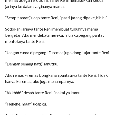
melihat adegan erotis ini. Tante Reni memasukkan kedua
jarinya ke dalam vaginanya mama.
“Sempit amat,” ucap tante Reni, “pasti jarang dipake, hihihi.”
Sodokan jarinya tante Reni membuat tubuhnya mama
bergetar. Aku mendekati mereka, lalu aku pegang pantat
montoknya tante Reni.
“Jangan cuma dipegang! Diremas juga dong,” ujar tante Reni.
“Dengan senang hati,” sahutku.
Aku remas – remas bongkahan pantatnya tante Reni. Tidak
hanya kuremas, aku juga menamparnya.
“Akkhhh!” desah tante Reni, “nakal ya kamu.”
“Hehehe, maaf,” ucapku.