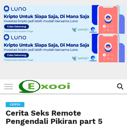
HOME
FILTER
BERITA
BIODATA
CERITA
CERPEN
EKSKLUSIF
FOTO
VIDEO
TIPS
MORE
CERITA
Cerita Seks Remote
Pengendali Pikiran part 5