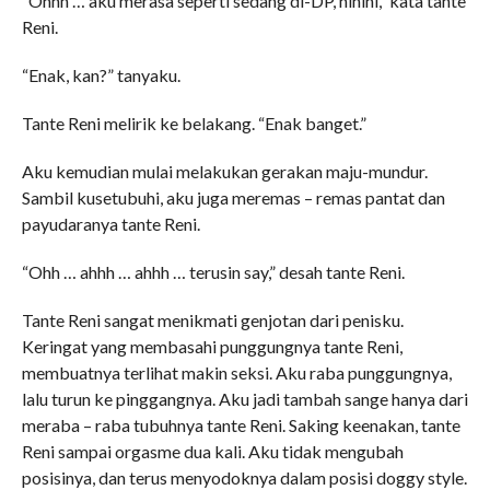
“Ohhh … aku merasa seperti sedang di-DP, hihihi,” kata tante
Reni.
“Enak, kan?” tanyaku.
Tante Reni melirik ke belakang. “Enak banget.”
Aku kemudian mulai melakukan gerakan maju-mundur.
Sambil kusetubuhi, aku juga meremas – remas pantat dan
payudaranya tante Reni.
“Ohh … ahhh … ahhh … terusin say,” desah tante Reni.
Tante Reni sangat menikmati genjotan dari penisku.
Keringat yang membasahi punggungnya tante Reni,
membuatnya terlihat makin seksi. Aku raba punggungnya,
lalu turun ke pinggangnya. Aku jadi tambah sange hanya dari
meraba – raba tubuhnya tante Reni. Saking keenakan, tante
Reni sampai orgasme dua kali. Aku tidak mengubah
posisinya, dan terus menyodoknya dalam posisi doggy style.