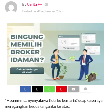
By
Cerita ++
Posted on
20 September 2025
COMMENTS
“Hoammm … nyenyaknya tidurku kemarin,” ucapku seraya
meregangkan kedua tanganku ke atas.