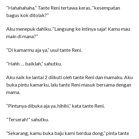
“Hahahahaha.” Tante Reni tertawa keras, “kesempatan
bagus kok ditolak?”
Aku menepuk dahiku. “Langsung ke intinya saja! Kamu mau
main di mana?”
“Di kamarmu aja ya,” usul tante Reni.
“Hahh … baiklah,” sahutku.
Aku naik ke lantai 2 diikuti oleh tante Reni dan mamaku. Aku
buka pintu kamarku, lalu tante Reni masuk bersama dengan
mama.
“Pintunya dibuka aja ya, hihihi,” kata tante Reni.
“Terserah!” sahutku.
“Sekarang, kamu buka baju kami berdua dong,” pinta tante