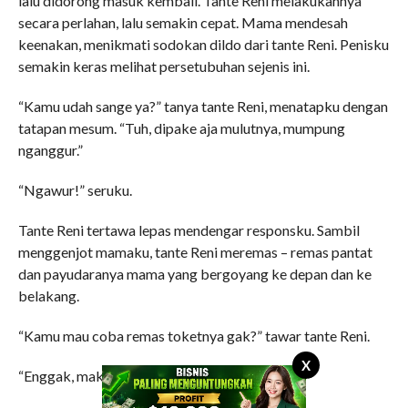
lalu didorong masuk kembali. Tante Reni melakukannya
secara perlahan, lalu semakin cepat. Mama mendesah
keenakan, menikmati sodokan dildo dari tante Reni. Penisku
semakin keras melihat persetubuhan sejenis ini.
“Kamu udah sange ya?” tanya tante Reni, menatapku dengan
tatapan mesum. “Tuh, dipake aja mulutnya, mumpung
nganggur.”
“Ngawur!” seruku.
Tante Reni tertawa lepas mendengar responsku. Sambil
menggenjot mamaku, tante Reni meremas – remas pantat
dan payudaranya mama yang bergoyang ke depan dan ke
belakang.
“Kamu mau coba remas toketnya gak?” tawar tante Reni.
X
“Enggak, makasih!” tolakku.