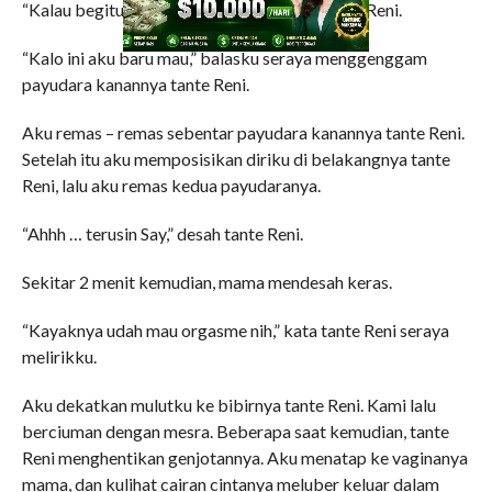
“Kalau begitu, remas toketku yaa,” pinta tante Reni.
“Kalo ini aku baru mau,” balasku seraya menggenggam
payudara kanannya tante Reni.
Aku remas – remas sebentar payudara kanannya tante Reni.
Setelah itu aku memposisikan diriku di belakangnya tante
Reni, lalu aku remas kedua payudaranya.
“Ahhh … terusin Say,” desah tante Reni.
Sekitar 2 menit kemudian, mama mendesah keras.
“Kayaknya udah mau orgasme nih,” kata tante Reni seraya
melirikku.
Aku dekatkan mulutku ke bibirnya tante Reni. Kami lalu
berciuman dengan mesra. Beberapa saat kemudian, tante
Reni menghentikan genjotannya. Aku menatap ke vaginanya
mama, dan kulihat cairan cintanya meluber keluar dalam