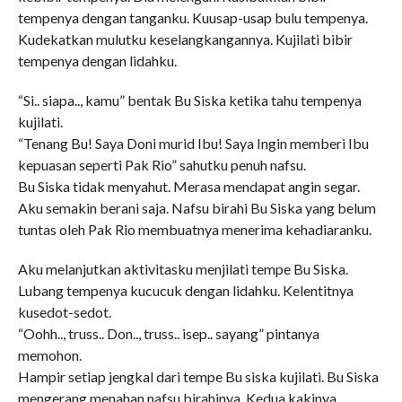
tempenya dengan tanganku. Kuusap-usap bulu tempenya.
Kudekatkan mulutku keselangkangannya. Kujilati bibir
tempenya dengan lidahku.
“Si.. siapa.., kamu” bentak Bu Siska ketika tahu tempenya
kujilati.
“Tenang Bu! Saya Doni murid Ibu! Saya Ingin memberi Ibu
kepuasan seperti Pak Rio” sahutku penuh nafsu.
Bu Siska tidak menyahut. Merasa mendapat angin segar.
Aku semakin berani saja. Nafsu birahi Bu Siska yang belum
tuntas oleh Pak Rio membuatnya menerima kehadiaranku.
Aku melanjutkan aktivitasku menjilati tempe Bu Siska.
Lubang tempenya kucucuk dengan lidahku. Kelentitnya
kusedot-sedot.
“Oohh.., truss.. Don.., truss.. isep.. sayang” pintanya
memohon.
Hampir setiap jengkal dari tempe Bu siska kujilati. Bu Siska
mengerang menahan nafsu birahinya. Kedua kakinya