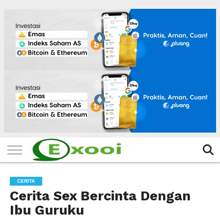
HOME
FILTER
BERITA
BIODATA
CERITA
CERPEN
EKSKLUSIF
FOTO
VIDEO
TIPS
MORE
CERITA
Cerita Sex Bercinta Dengan
Ibu Guruku