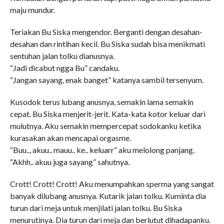
maju mundur.
Teriakan Bu Siska mengendor. Berganti dengan desahan-
desahan dan rintihan kecil. Bu Siska sudah bisa menikmati
sentuhan jalan tolku dianusnya.
“Jadi dicabut ngga Bu” candaku.
“Jangan sayang, enak banget” katanya sambil tersenyum.
Kusodok terus lubang anusnya, semakin lama semakin
cepat. Bu Siska menjerit-jerit. Kata-kata kotor keluar dari
mulutnya. Aku semakin mempercepat sodokanku ketika
kurasakan akan mencapai orgasme.
“Buu.., akuu.. mauu.. ke.. keluarr” aku melolong panjang.
“Akhh.. akuu juga sayang” sahutnya.
Crott! Crott! Crott! Aku menumpahkan sperma yang sangat
banyak dilubang anusnya. Kutarik jalan tolku. Kuminta dia
turun dari meja untuk menjilati jalan tolku. Bu Siska
menurutinya. Dia turun dari meja dan berlutut dihadapanku.