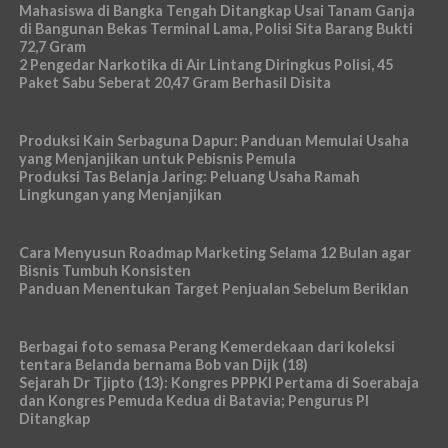
Mahasiswa di Bangka Tengah Ditangkap Usai Tanam Ganja
di Bangunan Bekas Terminal Lama, Polisi Sita Barang Bukti
72,7 Gram
2 Pengedar Narkotika di Air Lintang Diringkus Polisi, 45
Paket Sabu Seberat 20,47 Gram Berhasil Disita
Produksi Kain Serbaguna Dapur: Panduan Memulai Usaha
yang Menjanjikan untuk Pebisnis Pemula
Produksi Tas Belanja Jaring: Peluang Usaha Ramah
Lingkungan yang Menjanjikan
Cara Menyusun Roadmap Marketing Selama 12 Bulan agar
Bisnis Tumbuh Konsisten
Panduan Menentukan Target Penjualan Sebelum Beriklan
Berbagai foto semasa Perang Kemerdekaan dari koleksi
tentara Belanda bernama Bob van Dijk (18)
Sejarah Dr Tjipto (13): Kongres PPPKI Pertama di Soerabaja
dan Kongres Pemuda Kedua di Batavia; Pengurus PI
Ditangkap