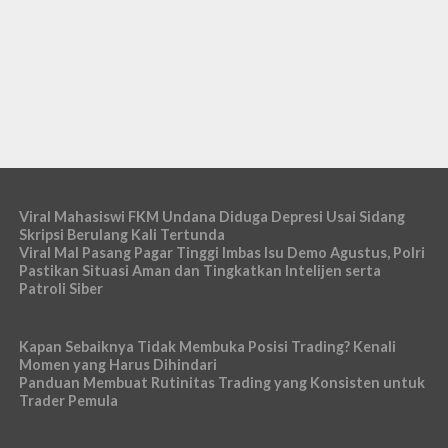
Viral Mahasiswi FKM Undana Diduga Depresi Usai Sidang
Skripsi Berulang Kali Tertunda
Viral Mal Pasang Pagar Tinggi Imbas Isu Demo Agustus, Polri
Pastikan Situasi Aman dan Tingkatkan Intelijen serta
Patroli Siber
Kapan Sebaiknya Tidak Membuka Posisi Trading? Kenali
Momen yang Harus Dihindari
Panduan Membuat Rutinitas Trading yang Konsisten untuk
Trader Pemula