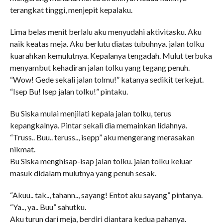
terangkat tinggi, menjepit kepalaku.
Lima belas menit berlalu aku menyudahi aktivitasku. Aku
naik keatas meja. Aku berlutu diatas tubuhnya. jalan tolku
kuarahkan kemulutnya. Kepalanya tengadah. Mulut terbuka
menyambut kehadiran jalan tolku yang tegang penuh.
“Wow! Gede sekali jalan tolmu!” katanya sedikit terkejut.
“Isep Bu! Isep jalan tolku!” pintaku.
Bu Siska mulai menjilati kepala jalan tolku, terus
kepangkalnya. Pintar sekali dia memainkan lidahnya.
“Truss.. Buu.. teruss.., isepp” aku mengerang merasakan
nikmat.
Bu Siska menghisap-isap jalan tolku. jalan tolku keluar
masuk didalam mulutnya yang penuh sesak.
“Akuu.. tak.., tahann.., sayang! Entot aku sayang” pintanya.
“Ya.., ya.. Buu” sahutku.
Aku turun dari meja, berdiri diantara kedua pahanya.