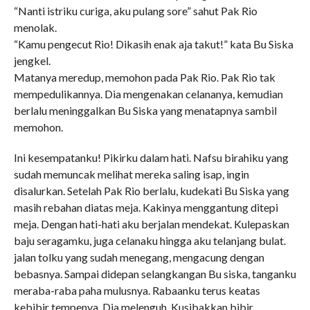
“Nanti istriku curiga, aku pulang sore” sahut Pak Rio
menolak.
“Kamu pengecut Rio! Dikasih enak aja takut!” kata Bu Siska
jengkel.
Matanya meredup, memohon pada Pak Rio. Pak Rio tak
mempedulikannya. Dia mengenakan celananya, kemudian
berlalu meninggalkan Bu Siska yang menatapnya sambil
memohon.
Ini kesempatanku! Pikirku dalam hati. Nafsu birahiku yang
sudah memuncak melihat mereka saling isap, ingin
disalurkan. Setelah Pak Rio berlalu, kudekati Bu Siska yang
masih rebahan diatas meja. Kakinya menggantung ditepi
meja. Dengan hati-hati aku berjalan mendekat. Kulepaskan
baju seragamku, juga celanaku hingga aku telanjang bulat.
jalan tolku yang sudah menegang, mengacung dengan
bebasnya. Sampai didepan selangkangan Bu siska, tanganku
meraba-raba paha mulusnya. Rabaanku terus keatas
kebibir tempenya. Dia melenguh. Kusibakkan bibir