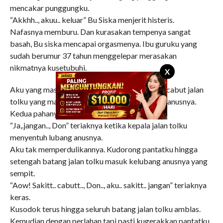
mencakar punggungku.
“Akkhh.., akuu.. keluar” Bu Siska menjerit histeris.
Nafasnya memburu. Dan kurasakan tempenya sangat
basah, Bu siska mencapai orgasmenya. Ibu guruku yang
sudah berumur 37 tahun menggelepar merasakan
nikmatnya kusetubuhi.
X
Aku yang masih belum keluar, tak mau rugi. Kucabut jalan
tolku yang masih tegang. Kuarahkan kelubang anusnya.
Kedua pahanya kupegang erat.
“Ja,.jangan.., Don” teriaknya ketika kepala jalan tolku
menyentuh lubang anusnya.
Aku tak memperdulikannya. Kudorong pantatku hingga
setengah batang jalan tolku masuk kelubang anusnya yang
sempit.
“Aow! Sakitt.. cabutt.., Don.., aku.. sakitt.. jangan” teriaknya
keras.
Kusodok terus hingga seluruh batang jalan tolku amblas.
Kemudian dengan perlahan tapi pasti kugerakkan pantatku