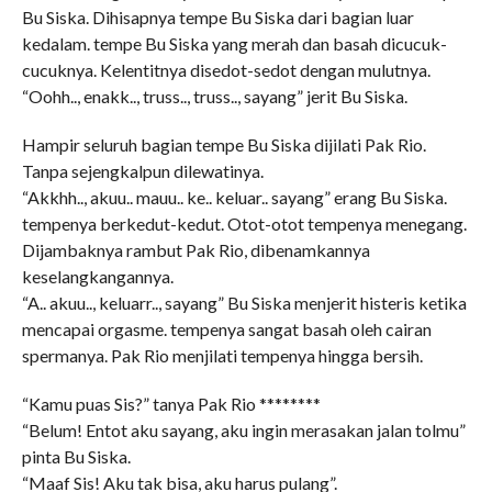
Bu Siska. Dihisapnya tempe Bu Siska dari bagian luar
kedalam. tempe Bu Siska yang merah dan basah dicucuk-
cucuknya. Kelentitnya disedot-sedot dengan mulutnya.
“Oohh.., enakk.., truss.., truss.., sayang” jerit Bu Siska.
Hampir seluruh bagian tempe Bu Siska dijilati Pak Rio.
Tanpa sejengkalpun dilewatinya.
“Akkhh.., akuu.. mauu.. ke.. keluar.. sayang” erang Bu Siska.
tempenya berkedut-kedut. Otot-otot tempenya menegang.
Dijambaknya rambut Pak Rio, dibenamkannya
keselangkangannya.
“A.. akuu.., keluarr.., sayang” Bu Siska menjerit histeris ketika
mencapai orgasme. tempenya sangat basah oleh cairan
spermanya. Pak Rio menjilati tempenya hingga bersih.
“Kamu puas Sis?” tanya Pak Rio ********
“Belum! Entot aku sayang, aku ingin merasakan jalan tolmu”
pinta Bu Siska.
“Maaf Sis! Aku tak bisa, aku harus pulang”.