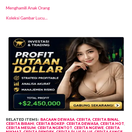
Menghamili Anak Orang
Koleksi Gambar Lucu…
RELATED ITEMS:
BACAAN DEWASA
,
CERITA
,
CERITA BINAL
,
CERITA BIRAHI
,
CERITA BOKEP
,
CERITA DEWASA
,
CERITA HOT
,
CERITA MESUM
,
CERITA NGENTOT
,
CERITA NGEWE
,
CERITA
NIKMAT
,
CERITA PENDEK
,
CERITA PLUS PLUS
,
CERITA SANGE
,