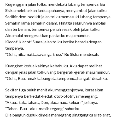
Kugenggam jalan tolku, mendekati lubang tempenya. Bu
Siska melebarkan kedua pahanya, menyambut jalan tolku.
Sedikit demi sedikit jalan tolku memasuki lubang tempenya.
Semakin lama semakin dalam. Hingga seluruhnya amblas
dan terbenam. tempenya penuh sesak oleh jalan tolku.
Aku mulai mengerakkan pantatku maju mundur.
Klecot!Klecot! Suara jalan tolku ketika beradu dengan
tempenya.
“Ooh.., nik.. matt.., sayang.., truss” Bu Siska mendesah.
Kuangkat kedua kakinya kebahuku. Aku dapat melihat
dengan jelas jalan tolku yang bergerak-gerak maju mundur.
“Ooh.., Buu.., enakk.. banget.., tempemu.., hangat” desahku.
Sekitar tiga puluh menit aku menggenjotnya, kurasakan
tempenya berkedut-kedut, otot-ototnya menegang.
“Akuu.., tak.. tahan.., Don, aku.. mau.. keluarr” jeritnya.
“Tahan.. Buu.., aku.. masih tegang” sahutku.
Dia bangun duduk dimeja memegang pinggangku erat-erat,