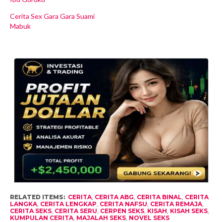
Cerita Sex Gara Gara Suami
Mabuk
RELATED ITEMS:
CERITA
,
CERITA ABG
,
CERITA BINAL
,
CERITA
LANGKA
,
CERITA LENGKAP
,
CERITA NAFSU
,
CERITA REMAJA
,
CERITA SEKS
,
CERITA SERU
,
CERPEN SEKS
,
KISAH
,
KISAH SEKS
,
KUMPULAN CERITA
,
MAJALAH SEKS
,
NOVEL SEKS