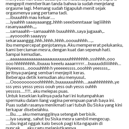
mengepit memberikan tanda bahwa ia sudah menjelang
orgasme lagi. Memang sudah tigapuluh menit sejak
orgasmenya yang pertama tadi.
….ibuuuhhh mau keluar….
….iyaahhh saaayaaangg..hhhh seeebenntaaar lagiiiihhh
rasanyaaahhh..,..
….samaaahh—samaaahhh buuuhhhh..saya jugaaah,..
….ayoooohh saaayyy
sekaraaanggg..hhh..hhhh..hhhh..ooouuhhhh…,..
ibu mempercepat genjotannya. Aku mempererat pelukanku,
kami berciuman mesra, dengan kuat dan sepenuh hati.
Sampai kemudian..
….aaaaaaaaaaaaaaaaaauuuuuuuuhhhhhhhh..ssshhhh..ooo
ooo hhhhhhhhh..ibuuuu keeelu aaaarrrrrr…buuuuddiiiiihhh…
iiiyeeesss…ooouuhhhh h yeeeeessss..ooohhh yeessss,..
jeritnya panjang sembari menjepit keras.
Beberapa detik kemudian aku menyusul..
….Ooooooooooohhhhhh..buuuuuuuhhhh….aaahhhhhhhh..ye
sss yess yesss yesss oouh yess ouh yesss ouhhh
yesssss….!!!!.. aku melepas puas.
Untuk kesekian kalinya pada hari ini kutumpahkan
spermaku dalam liang vagina perempuan paruh baya ini.
Puas sudah rasanya menikmati sari tubuh Bu Siska yang kini
terkapar disebelahku.
….Bu…,.. aku memanggilnya setengah berbisik.
….iya sayang.. sahut bu Siska mesra sambil mengecup.
….ibu ingat nggak kalo besok pagi kita ngapain di
puncak…,.. aku ragu melanjutkannya.