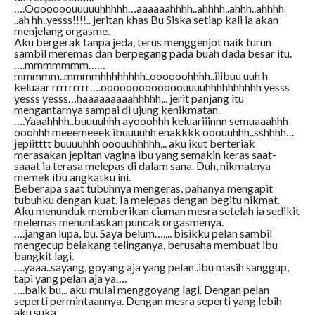
….Ooooooouuuuuhhhhh…aaaaaahhhh..ahhhh..ahhh..ahhhh
..ah hh..yesss!!!!.. jeritan khas Bu Siska setiap kali ia akan
menjelang orgasme.
Aku bergerak tanpa jeda, terus menggenjot naik turun
sambil meremas dan berpegang pada buah dada besar itu.
….mmmmmmm……
mmmmm..mmmmhhhhhhhh..oooooohhhh..iiibuu uuh h
keluaar rrrrrrrrr….ooooooooooooouuuuhhhhhhhhhh yesss
yesss yesss…haaaaaaaaahhhhh,.. jerit panjang itu
mengantarnya sampai di ujung kenikmatan.
….Yaaahhhh..buuuuhhh ayooohhh keluariiinnn semuaaahhh
ooohhh meeemeeek ibuuuuhh enakkkk ooouuhhh..sshhhh…
jepiitttt buuuuhhh ooouuhhhhh,.. aku ikut berteriak
merasakan jepitan vagina ibu yang semakin keras saat-
saaat ia terasa melepas di dalam sana. Duh, nikmatnya
memek ibu angkatku ini.
Beberapa saat tubuhnya mengeras, pahanya mengapit
tubuhku dengan kuat. Ia melepas dengan begitu nikmat.
Aku menunduk memberikan ciuman mesra setelah ia sedikit
melemas menuntaskan puncak orgasmenya.
….jangan lupa, bu. Saya belum….,.. bisikku pelan sambil
mengecup belakang telinganya, berusaha membuat ibu
bangkit lagi.
….yaaa..sayang, goyang aja yang pelan..ibu masih sanggup,
tapi yang pelan aja ya….
….baik bu,.. aku mulai menggoyang lagi. Dengan pelan
seperti permintaannya. Dengan mesra seperti yang lebih
aku suka.