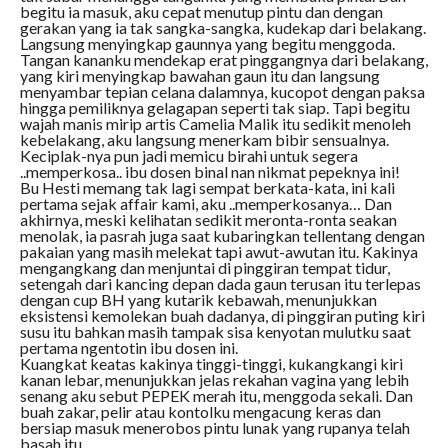
begitu ia masuk, aku cepat menutup pintu dan dengan
gerakan yang ia tak sangka-sangka, kudekap dari belakang.
Langsung menyingkap gaunnya yang begitu menggoda.
Tangan kananku mendekap erat pinggangnya dari belakang,
yang kiri menyingkap bawahan gaun itu dan langsung
menyambar tepian celana dalamnya, kucopot dengan paksa
hingga pemiliknya gelagapan seperti tak siap. Tapi begitu
wajah manis mirip artis Camelia Malik itu sedikit menoleh
kebelakang, aku langsung menerkam bibir sensualnya.
Keciplak-nya pun jadi memicu birahi untuk segera
..memperkosa.. ibu dosen binal nan nikmat pepeknya ini!
Bu Hesti memang tak lagi sempat berkata-kata, ini kali
pertama sejak affair kami, aku ..memperkosanya… Dan
akhirnya, meski kelihatan sedikit meronta-ronta seakan
menolak, ia pasrah juga saat kubaringkan tellentang dengan
pakaian yang masih melekat tapi awut-awutan itu. Kakinya
mengangkang dan menjuntai di pinggiran tempat tidur,
setengah dari kancing depan dada gaun terusan itu terlepas
dengan cup BH yang kutarik kebawah, menunjukkan
eksistensi kemolekan buah dadanya, di pinggiran puting kiri
susu itu bahkan masih tampak sisa kenyotan mulutku saat
pertama ngentotin ibu dosen ini.
Kuangkat keatas kakinya tinggi-tinggi, kukangkangi kiri
kanan lebar, menunjukkan jelas rekahan vagina yang lebih
senang aku sebut PEPEK merah itu, menggoda sekali. Dan
buah zakar, pelir atau kontolku mengacung keras dan
bersiap masuk menerobos pintu lunak yang rupanya telah
basah itu.