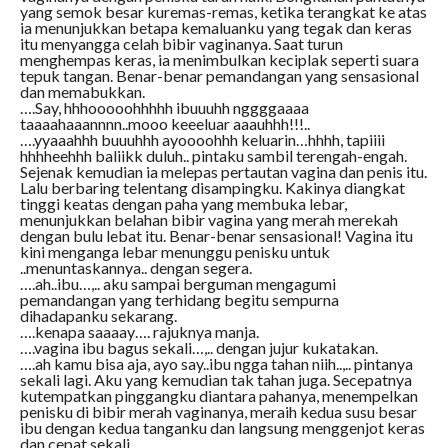
yang semok besar kuremas-remas, ketika terangkat ke atas
ia menunjukkan betapa kemaluanku yang tegak dan keras
itu menyangga celah bibir vaginanya. Saat turun
menghempas keras, ia menimbulkan keciplak seperti suara
tepuk tangan. Benar-benar pemandangan yang sensasional
dan memabukkan.
….Say, hhhooooohhhhh ibuuuhh nggggaaaa
taaaahaaannnn..mooo keeeluar aaauhhh!!!..
….yyaaahhh buuuhhh ayoooohhh keluarin…hhhh, tapiiii
hhhheehhh baliikk duluh.. pintaku sambil terengah-engah.
Sejenak kemudian ia melepas pertautan vagina dan penis itu.
Lalu berbaring telentang disampingku. Kakinya diangkat
tinggi keatas dengan paha yang membuka lebar,
menunjukkan belahan bibir vagina yang merah merekah
dengan bulu lebat itu. Benar-benar sensasional! Vagina itu
kini menganga lebar menunggu penisku untuk
..menuntaskannya.. dengan segera.
….ah..ibu…,.. aku sampai berguman mengagumi
pemandangan yang terhidang begitu sempurna
dihadapanku sekarang.
….kenapa saaaay…. rajuknya manja.
….vagina ibu bagus sekali…,.. dengan jujur kukatakan.
….ah kamu bisa aja, ayo say..ibu ngga tahan niih..,.. pintanya
sekali lagi. Aku yang kemudian tak tahan juga. Secepatnya
kutempatkan pinggangku diantara pahanya, menempelkan
penisku di bibir merah vaginanya, meraih kedua susu besar
ibu dengan kedua tanganku dan langsung menggenjot keras
dan cepat sekali.