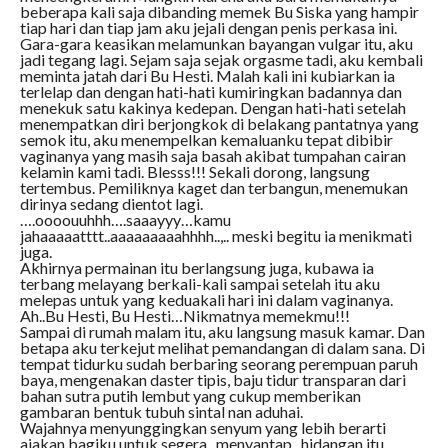
beberapa kali saja dibanding memek Bu Siska yang hampir
tiap hari dan tiap jam aku jejali dengan penis perkasa ini.
Gara-gara keasikan melamunkan bayangan vulgar itu, aku
jadi tegang lagi. Sejam saja sejak orgasme tadi, aku kembali
meminta jatah dari Bu Hesti. Malah kali ini kubiarkan ia
terlelap dan dengan hati-hati kumiringkan badannya dan
menekuk satu kakinya kedepan. Dengan hati-hati setelah
menempatkan diri berjongkok di belakang pantatnya yang
semok itu, aku menempelkan kemaluanku tepat dibibir
vaginanya yang masih saja basah akibat tumpahan cairan
kelamin kami tadi. Blesss!!! Sekali dorong, langsung
tertembus. Pemiliknya kaget dan terbangun, menemukan
dirinya sedang dientot lagi.
….oooouuhhh….saaayyy…kamu
jahaaaaatttt..aaaaaaaaahhhh..,.. meski begitu ia menikmati
juga.
Akhirnya permainan itu berlangsung juga, kubawa ia
terbang melayang berkali-kali sampai setelah itu aku
melepas untuk yang keduakali hari ini dalam vaginanya.
Ah..Bu Hesti, Bu Hesti…Nikmatnya memekmu!!!
Sampai di rumah malam itu, aku langsung masuk kamar. Dan
betapa aku terkejut melihat pemandangan di dalam sana. Di
tempat tidurku sudah berbaring seorang perempuan paruh
baya, mengenakan daster tipis, baju tidur transparan dari
bahan sutra putih lembut yang cukup memberikan
gambaran bentuk tubuh sintal nan aduhai.
Wajahnya menyunggingkan senyum yang lebih berarti
ajakan bagiku untuk segera ..menyantap.. hidangan itu