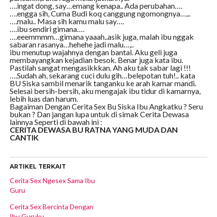
….ingat dong, say…emang kenapa.. Ada perubahan….
….engga sih, Cuma Budi koq canggung ngomongnya…,..
….malu.. Masa sih kamu malu say….
….ibu sendiri gimana….
….eeemmmm…gimana yaaah..asik juga, malah ibu nggak
sabaran rasanya…hehehe jadi malu…,..
ibu menutup wajahnya dengan bantal. Aku geli juga
membayangkan kejadian besok. Benar juga kata ibu.
Pastilah sangat mengasikkkan. Ah aku tak sabar lagi !!!
….Sudah ah, sekarang cuci dulu gih…belepotan tuh!.. kata
BU Siska sambil menarik tanganku ke arah kamar mandi.
Selesai bersih-bersih, aku mengajak ibu tidur di kamarnya,
lebih luas dan harum.
Bagaiman Dengan Cerita Sex Bu Siska Ibu Angkatku ? Seru
bukan ? Dan jangan lupa untuk di simak Cerita Dewasa
lainnya Seperti di bawah ini :
CERITA DEWASA BU RATNA YANG MUDA DAN
CANTIK
ARTIKEL TERKAIT
Cerita Sex Ngesex Sama Ibu
Guru
Cerita Sex Bercinta Dengan
Ibu Guruku