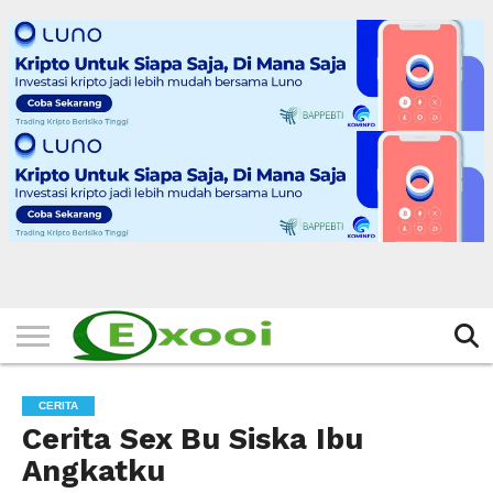
HOME
FILTER
BERITA
BIODATA
CERITA
CERPEN
EKSKLUSIF
FOTO
VIDEO
TIPS
MORE
CERITA
Cerita Sex Bu Siska Ibu
Angkatku