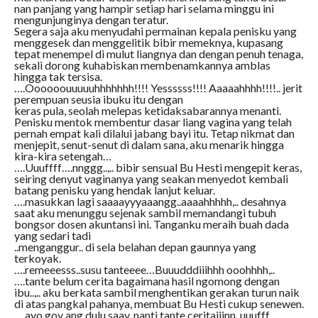
nan panjang yang hampir setiap hari selama minggu ini
mengunjunginya dengan teratur.
Segera saja aku menyudahi permainan kepala penisku yang
menggesek dan menggelitik bibir memeknya, kupasang
tepat menempel di mulut liangnya dan dengan penuh tenaga,
sekali dorong kuhabiskan membenamkannya amblas
hingga tak tersisa.
….Oooooouuuuuhhhhhhh!!!! Yessssss!!!! Aaaaahhhh!!!!.. jerit
perempuan seusia ibuku itu dengan
keras pula, seolah melepas ketidaksabarannya menanti.
Penisku mentok membentur dasar liang vagina yang telah
pernah empat kali dilalui jabang bayi itu. Tetap nikmat dan
menjepit, senut-senut di dalam sana, aku menarik hingga
kira-kira setengah…
….Uuuffff….nnggg..,.. bibir sensual Bu Hesti mengepit keras,
seiring denyut vaginanya yang seakan menyedot kembali
batang penisku yang hendak lanjut keluar.
….masukkan lagi saaaayyyaaangg..aaaahhhhh,.. desahnya
saat aku menunggu sejenak sambil memandangi tubuh
bongsor dosen akuntansi ini. Tanganku meraih buah dada
yang sedari tadi
..menganggur.. di sela belahan depan gaunnya yang
terkoyak.
….remeeesss..susu tanteeee…Buuudddiiihhh ooohhhh,..
….tante belum cerita bagaimana hasil ngomong dengan
ibu..,.. aku berkata sambil menghentikan gerakan turun naik
di atas pangkal pahanya, membuat Bu Hesti cukup senewen.
….ayo goy ang dulu saay..nanti tante ceritaiiinn..uuufff