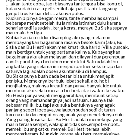
….akan tante coba, tapi biasanya tante ngga bisa kontrol,
kalau sudah terasa geli sedikit aja, pasti tante langsung
genjot trus keluar deh..,.. akunya polos.
Kucium pipinya dengan mesra, tante membalas sampai
beberapa menit setelah itu ia minta istirahat dulu karena
seharian tadi ia sudah ..kerja keras.. merayu Bu Siska supaya
mau main bertiga.
Kubiarkan ia tertidur disamping aku yang melamun
membayangkan bagaimana rasanya besok kami (aku, Bu
Siska dan Bu Hesti) akan menikmati dua hari di Villa puncak,
main bertiga untuk yang pertama kalinya. Kubayangkan
bagaimana aku akan melayani dan dilayani dua perempuan
cantik paruhbaya bertubuh montok ini. Satu adalah ibu
angkatku yang selama ini menjadi partner seks tetap dan
satunya lagi adalah dosen akuntansiku di kampus.
Bu Siska punya buah dada besar, bisa untuk menjepit
penisku. Memeknya berbulu lebat sekali, aku hobi
menjilatnya, mainnya kreatif dan punya banyak ide untuk
membuat aku selalu merasa berbeda dari waktu ke waktu.
Bu Hesti punya wajah menggairahkan, membuat setiap
orang yang memandangnya jadi nafsuan, susunya tak
sebesar milik ibu, tapi aku suka bentuknya yang agak
panjang seperti pepaya, walaupun sudah sedikit turun
karena usia dan empat orang anak yang menetekinya dulu.
Yang paling kusuka dari Bu Hesti adalah memeknya yang
masih terasa sempit, walaupun tidak se-..empot-empot..
memek ibu angkatku, memek Bu Hesti terasa lebih
mencengkeram. Mungkin karena aku baru memakainya