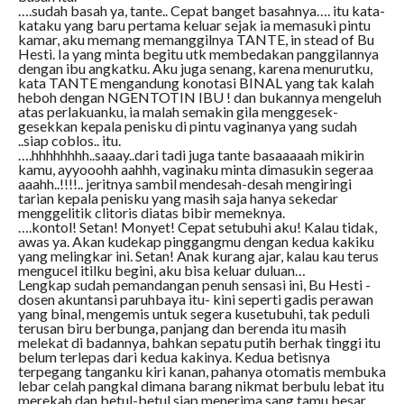
….sudah basah ya, tante.. Cepat banget basahnya…. itu kata-
kataku yang baru pertama keluar sejak ia memasuki pintu
kamar, aku memang memanggilnya TANTE, in stead of Bu
Hesti. Ia yang minta begitu utk membedakan panggilannya
dengan ibu angkatku. Aku juga senang, karena menurutku,
kata TANTE mengandung konotasi BINAL yang tak kalah
heboh dengan NGENTOTIN IBU ! dan bukannya mengeluh
atas perlakuanku, ia malah semakin gila menggesek-
gesekkan kepala penisku di pintu vaginanya yang sudah
..siap coblos.. itu.
….hhhhhhhh..saaay..dari tadi juga tante basaaaaah mikirin
kamu, ayyooohh aahhh, vaginaku minta dimasukin segeraa
aaahh..!!!!.. jeritnya sambil mendesah-desah mengiringi
tarian kepala penisku yang masih saja hanya sekedar
menggelitik clitoris diatas bibir memeknya.
….kontol! Setan! Monyet! Cepat setubuhi aku! Kalau tidak,
awas ya. Akan kudekap pinggangmu dengan kedua kakiku
yang melingkar ini. Setan! Anak kurang ajar, kalau kau terus
mengucel itilku begini, aku bisa keluar duluan…
Lengkap sudah pemandangan penuh sensasi ini, Bu Hesti -
dosen akuntansi paruhbaya itu- kini seperti gadis perawan
yang binal, mengemis untuk segera kusetubuhi, tak peduli
terusan biru berbunga, panjang dan berenda itu masih
melekat di badannya, bahkan sepatu putih berhak tinggi itu
belum terlepas dari kedua kakinya. Kedua betisnya
terpegang tanganku kiri kanan, pahanya otomatis membuka
lebar celah pangkal dimana barang nikmat berbulu lebat itu
merekah dan betul-betul siap menerima sang tamu besar