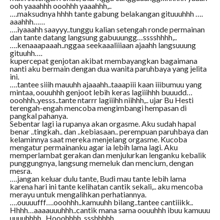
ooh yaaahhh ooohhh yaaahhh,..
….maksudnya hhhh tante gabung belakangan gituuuhhh ….
aaahhh……
….iyaaahh saayyy..tunggu kalian setengah ronde permainan
dan tante datang langsung gabuuungg…sssshhhh,..
….kenaaapaaah..nggaa seekaaaliiiaan ajaahh langsuuung
gituuhh….
kupercepat genjotan akibat membayangkan bagaimana
nanti aku bermain dengan dua wanita paruhbaya yang jelita
ini.
….tantee siiih mauuhh ajaaahh..taaapiii kaan iiibumuu yang
mintaa, oouuhhh genjoot lebih keras lagiiihhh buuudd…
ooohhh..yesss..tante ntarrr lagiiihh niihhh,.. ujar Bu Hesti
terengah-engah mencoba mengimbangi hempasan di
pangkal pahanya.
Sebentar lagi ia rupanya akan orgasme. Aku sudah hapal
benar ..tingkah.. dan ..kebiasaan.. perempuan paruhbaya dan
kelaminnya saat mereka menjelang orgasme. Kucoba
mengatur permainanku agar ia lebih lama lagi. Aku
memperlambat gerakan dan menjulurkan lenganku kebalik
punggungnya, langsung memeluk dan mencium, dengan
mesra.
….jangan keluar dulu tante, Budi mau tante lebih lama
karena hari ini tante kelihatan cantik sekali,.. aku mencoba
merayu untuk mengalihkan perhatiannya.
….ouuuufff….ooohhh..kamuuhh bilang..tantee cantiiikk..
Hhhh…aaaauuuhhh..cantik mana sama oouuhhh ibuu kamuuu
uuuuhhhh.. Hooohhhh..ssshhhhh,..