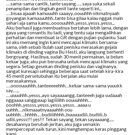
….sama-sama cantik, tante sayang…., saya suka sekali
penampilan dan tingkah genit tante seperti ini,..
….bisaa ajaaah kamuuuhh saaayy..oouuhhh nikmatnyaah
goyangan kamuuuuhhh..tante bisa gilaa kalau nggak main
sehari aja sama kamu..oooouuhhh..yesss..yesss..yesss,..
Aku berhasil juga membuatnya bertahan lebih lama, dengan
gaya yang romantis itu tadi, yang tentu saja mengalihkan
perhatian dan membuat ia GR dengan pujian-pujianku. Saat
ini aku memang ingin kami mencapai klimaks bersama-
sama, oleh sebab itulah saat penisku merasakan gejala
klimaks di dinding vagina Bu Hesti, aku langsung berhenti
bergoyang. Hasilnya, sudah 30 menit permainan, ia belum
keluar juga, aku pun berusaha untuk mencapai klimaks yang
segera. Setiap gesekan dinding penisku dan vaginanya,
sangat kuresapi sehingga beberapa saat setelah kira-kira
45 menit persetubuhan itu berjalan aku mulai
merasakannya.
….oooouuuhhh..tanteeeeehhh…keluar sama-sama yuuukk
say…,..
….uuuuhhh..yesss..ayo sayaaaangg..tanteeeh juga sudaaah
nggaaaa sangguuup lagiiiiihh oouuuhhhh…
ooohhh..yessss..yesss..yesss..yesss…aaaa u
uuhhh….nikmaaatnyaaaahhh oou
uuhhhh….hhhhh….budiiiihhhh..buuuuudiii..budiiii..b
udiii..yesss!!! yes!!! Tekan sayang, tekan sayaaaang..,..
desahannya berubah jeritan, aku juga semakin
mempercepat naik turun, kini menghempas keras pinggang
kami.