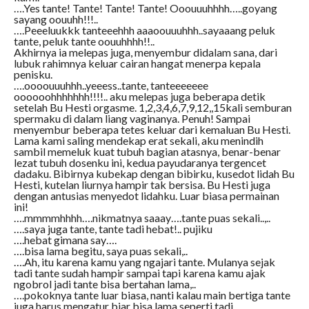
….Yes tante! Tante! Tante! Tante! Ooouuuhhhh…..goyang
sayang oouuhh!!!..
….Peeeluukkk tanteeehhh aaaoouuuhhh..sayaaang peluk
tante, peluk tante oouuhhhh!!..
Akhirnya ia melepas juga, menyembur didalam sana, dari
lubuk rahimnya keluar cairan hangat menerpa kepala
penisku.
….oooouuuhhh..yeeess..tante, tanteeeeeee
oooooohhhhhhh!!!!.. aku melepas juga beberapa detik
setelah Bu Hesti orgasme. 1,2,3,4,6,7,9,12,,15kali semburan
spermaku di dalam liang vaginanya. Penuh! Sampai
menyembur beberapa tetes keluar dari kemaluan Bu Hesti.
Lama kami saling mendekap erat sekali, aku menindih
sambil memeluk kuat tubuh bagian atasnya, benar-benar
lezat tubuh dosenku ini, kedua payudaranya tergencet
dadaku. Bibirnya kubekap dengan bibirku, kusedot lidah Bu
Hesti, kutelan liurnya hampir tak bersisa. Bu Hesti juga
dengan antusias menyedot lidahku. Luar biasa permainan
ini!
….mmmmhhhh….nikmatnya saaay….tante puas sekali..,..
….saya juga tante, tante tadi hebat!.. pujiku
….hebat gimana say….
….bisa lama begitu, saya puas sekali,..
….Ah, itu karena kamu yang ngajari tante. Mulanya sejak
tadi tante sudah hampir sampai tapi karena kamu ajak
ngobrol jadi tante bisa bertahan lama,..
….pokoknya tante luar biasa, nanti kalau main bertiga tante
juga harus mengatur biar bisa lama seperti tadi,..