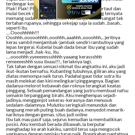
terdengar keras.
Plak! Plak! Plak! Bunyi kemaluan kami yang bertaut dan
mulai becek disekitarnya akibat cairan ibu yang ternyata
memang sudah banyak sekali. Nafsunya sudah sangat tak
tertahan rupanya, sehingga sekejap saja ia sudah ..basah..
seperti itu.
….Oooohhhhh!!!
Ooohhh..ooooohhhh..ooohhh..aaahhh..oooohhh,.. jeritnya
keras sambil menjambak-jambak sendiri rambutnya yang
lepas tergerai. Kubelai buah dada besar ibu yang sudah
lama menjadi ..hak-ku.. itu.
….oooohhh yyeeeeessshhhh yaaang kerassshhh
remeeeeshhh susu ibuuu!!!.. teriaknya lagi.
Tak tahan dengan sensasi nikmat ibu angkatku ini, aku jadi
ikut-ikutan bernafsu. Kubanting tubuhnya, giliran aku yang
diatas memompa naik turun. Padahal gaun tidur sutra itu
masih melekat dan kini melingkari pinggangnya. Bagian
dadanya melorot kebawah dan roknya terangkat keatas
pinggang. Sebuah pemandangan yang justru membuat nafsu
semakin terpanggang birahi. Aku menghempas sejadi-
jadinya, menggenjot sekeras-kerasnya dan menusuk
sedalam-dalamnya. Mulutku seringkali menunduk dan
langsung meraih puting buah dadanya, menyedot menarik-
nariknya dengan gemas. situs judi online
Ibu tak mau pasif saja, sejurus kemudian ia membalikkan
posisi. Aku kembali berada dibawah, ia berputar
menghadap ke arah kakiku, sambil terus saja mengocok
vaginanya dengan penisku turun naik. Bongkahan pantatnya