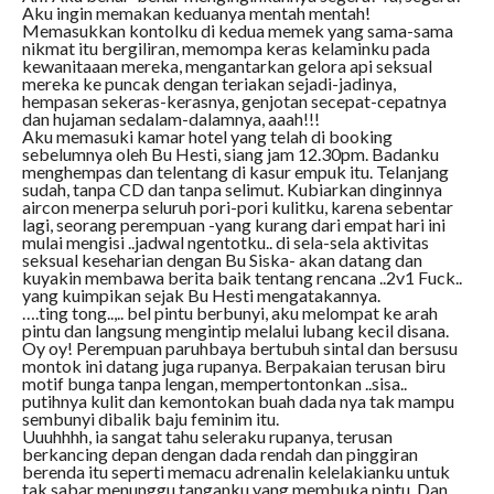
Aku ingin memakan keduanya mentah mentah!
Memasukkan kontolku di kedua memek yang sama-sama
nikmat itu bergiliran, memompa keras kelaminku pada
kewanitaaan mereka, mengantarkan gelora api seksual
mereka ke puncak dengan teriakan sejadi-jadinya,
hempasan sekeras-kerasnya, genjotan secepat-cepatnya
dan hujaman sedalam-dalamnya, aaah!!!
Aku memasuki kamar hotel yang telah di booking
sebelumnya oleh Bu Hesti, siang jam 12.30pm. Badanku
menghempas dan telentang di kasur empuk itu. Telanjang
sudah, tanpa CD dan tanpa selimut. Kubiarkan dinginnya
aircon menerpa seluruh pori-pori kulitku, karena sebentar
lagi, seorang perempuan -yang kurang dari empat hari ini
mulai mengisi ..jadwal ngentotku.. di sela-sela aktivitas
seksual keseharian dengan Bu Siska- akan datang dan
kuyakin membawa berita baik tentang rencana ..2v1 Fuck..
yang kuimpikan sejak Bu Hesti mengatakannya.
….ting tong..,.. bel pintu berbunyi, aku melompat ke arah
pintu dan langsung mengintip melalui lubang kecil disana.
Oy oy! Perempuan paruhbaya bertubuh sintal dan bersusu
montok ini datang juga rupanya. Berpakaian terusan biru
motif bunga tanpa lengan, mempertontonkan ..sisa..
putihnya kulit dan kemontokan buah dada nya tak mampu
sembunyi dibalik baju feminim itu.
Uuuhhhh, ia sangat tahu seleraku rupanya, terusan
berkancing depan dengan dada rendah dan pinggiran
berenda itu seperti memacu adrenalin kelelakianku untuk
tak sabar menunggu tanganku yang membuka pintu. Dan