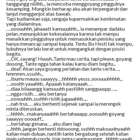
tanggungg niiiihh,.. ia mencoba menggoyang pinggulnya
kesamping. Mungkin berharap aku akan terpengaruh dan
lanjut menggenjot atas bawah.
Tapi kudiamkan saja, sengaja kupermainkan kenikmatan
yang dialaminya.
….ooouuhhh, jahaaatt kamuuuhhh,.. ia menampar dadaku
pelan, menunjukkan kekesalannya karena tak mampu
menaikkan pinggulnya untuk memasukkan penisku yang
hanya menancap sampai kepala. Tentu Bu Hesti tak mampu,
tubuhnya terlalu berat untuk mengangkat dengan posisi
begitu.
….OK, sayang! Huuuh..Tante mau cerita, tapi please, goyang
dooong, Tante ngga tahan kalau kamu diam begitu,..
….deal! Akan saya goyang perlahan dan tante cerita…,
hmmmm..sssshh,..
….ibumu mauuu saaayyy….hhhhhh yesss..ooouuuhhhhh,..
….ooohh yaaahhh.. Apaaah katanyaaah….
….diaa bilaaangg kamuuuhh pastiiihh sangguuupp…,..
….ngga risiih…. aku bertanya
….ooouuhhh..ssshhh risiiih jugaaahhh..,..
….nah trus…. aku berhenti sejenak sampai ia merengek
minta diteruskan.
….hhhhh…makanyaaahhh bertahaaapp..ooouuhh goyang
saaayyy ooouuff,..
….bertahap gimana…. aku diam lagi
….hhhh..jangan berhenti ddoooong, ssshhh maksuudnyaahh
kalian main duluan, nantiih tante bergabung setelah kalian
main setengah ronde, biar ngga cangguuungg…hhhhh yaaah