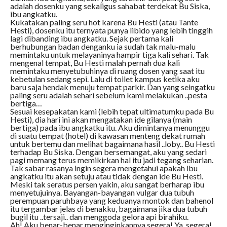
adalah dosenku yang sekaligus sahabat terdekat Bu Siska,
ibu angkatku.
Kukatakan paling seru hot karena Bu Hesti (atau Tante
Hesti), dosenku itu ternyata punya libido yang lebih tinggih
lagi dibanding ibu angkatku. Sejak pertama kali
berhubungan badan denganku ia sudah tak malu-malu
memintaku untuk melayaninya hampir tiga kali sehari. Tak
mengenal tempat, Bu Hesti malah pernah dua kali
memintaku menyetubuhinya di ruang dosen yang saat itu
kebetulan sedang sepi. Lalu di toilet kampus ketika aku
baru saja hendak menuju tempat parkir. Dan yang seingatku
paling seru adalah sehari sebelum kami melakukan ..pesta
bertiga…
Sesuai kesepakatan kami (lebih tepat ultimatumku pada Bu
Hesti), dia hari ini akan mengatakan ide gilanya (main
bertiga) pada ibu angkatku itu. Aku dimintanya menunggu
di suatu tempat (hotel) di kawasan menteng dekat rumah
untuk bertemu dan melihat bagaimana hasil ..loby.. Bu Hesti
terhadap Bu Siska. Dengan bersemangat, aku yang sedari
pagi memang terus memikirkan hal itu jadi tegang seharian.
Tak sabar rasanya ingin segera mengetahui apakah ibu
angkatku itu akan setuju atau tidak dengan ide Bu Hesti.
Meski tak seratus persen yakin, aku sangat berharap ibu
menyetujuinya. Bayangan-bayangan vulgar dua tubuh
perempuan paruhbaya yang keduanya montok dan bahenol
itu tergambar jelas di benakku, bagaimana jika dua tubuh
bugil itu ..tersaji.. dan menggoda gelora api birahiku.
Ah! Aku benar-benar menginginkannya segera! Ya, segera!