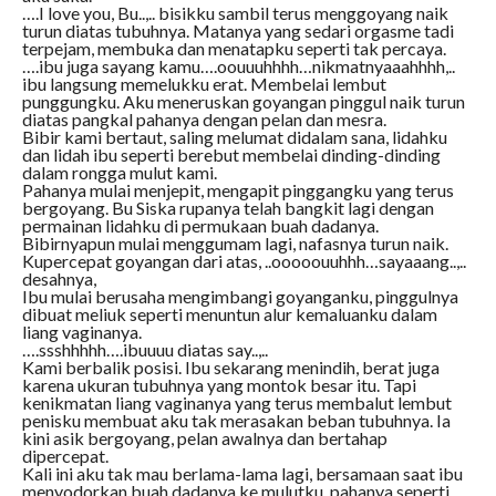
….I love you, Bu..,.. bisikku sambil terus menggoyang naik
turun diatas tubuhnya. Matanya yang sedari orgasme tadi
terpejam, membuka dan menatapku seperti tak percaya.
….ibu juga sayang kamu….oouuuhhhh…nikmatnyaaahhhh,..
ibu langsung memelukku erat. Membelai lembut
punggungku. Aku meneruskan goyangan pinggul naik turun
diatas pangkal pahanya dengan pelan dan mesra.
Bibir kami bertaut, saling melumat didalam sana, lidahku
dan lidah ibu seperti berebut membelai dinding-dinding
dalam rongga mulut kami.
Pahanya mulai menjepit, mengapit pinggangku yang terus
bergoyang. Bu Siska rupanya telah bangkit lagi dengan
permainan lidahku di permukaan buah dadanya.
Bibirnyapun mulai menggumam lagi, nafasnya turun naik.
Kupercepat goyangan dari atas, ..ooooouuhhh…sayaaang..,..
desahnya,
Ibu mulai berusaha mengimbangi goyanganku, pinggulnya
dibuat meliuk seperti menuntun alur kemaluanku dalam
liang vaginanya.
….ssshhhhh….ibuuuu diatas say..,..
Kami berbalik posisi. Ibu sekarang menindih, berat juga
karena ukuran tubuhnya yang montok besar itu. Tapi
kenikmatan liang vaginanya yang terus membalut lembut
penisku membuat aku tak merasakan beban tubuhnya. Ia
kini asik bergoyang, pelan awalnya dan bertahap
dipercepat.
Kali ini aku tak mau berlama-lama lagi, bersamaan saat ibu
menyodorkan buah dadanya ke mulutku, pahanya seperti