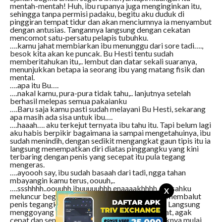
mentah-mentah! Huh, ibu rupanya juga menginginkan itu,
sehingga tanpa permisi padaku, begitu aku duduk di
pinggiran tempat tidur dan akan menciumnya ia menyambut
dengan antusias. Tangannya langsung dengan cekatan
mencomot satu-persatu pelapis tubuhku.
….kamu jahat membiarkan ibu menunggu dari sore tadi….,
besok kita akan ke puncak. Bu Hesti tentu sudah
memberitahukan itu,.. lembut dan datar sekali suaranya,
menunjukkan betapa ia seorang ibu yang matang fisik dan
mental.
….apa itu Bu….
….nakal kamu, pura-pura tidak tahu,.. lanjutnya setelah
berhasil melepas semua pakaianku
….Baru saja kamu pasti sudah melayani Bu Hesti, sekarang
apa masih ada sisa untuk ibu….
….haaah…. aku terkejut ternyata ibu tahu itu. Tapi belum lagi
aku habis berpikir bagaimana ia sampai mengetahuinya, ibu
sudah menindih, dengan sedikit mengangkat gaun tipis itu ia
langsung menempatkan diri diatas pinggangku yang kini
terbaring dengan penis yang secepat itu pula tegang
mengeras.
….ayoooh say, ibu sudah basaah dari tadi, ngga tahan
mbayangin kamu terus, oouuh,..
….ssshhhh..oouuhh ibuuuuuhhh enaaaakhhhh,.. desahku
X
meluncur begitu ia menurunkan pantatnya dan membalut
penis tegangku kedalam celah liang vaginanya. Langsung
menggoyang naik turun, pelan, pelan, dipercepat, agak
cepat dan semakin cepat sehingga kini keciplaknya mulai