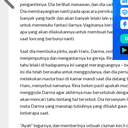
pengantinnya. Dia terlihat menawan, dan dia sadar akan 
Dia membayangkan nanti pada upacara pernikahannya
banyak yang hadir dan akan banyak lelaki lain yang akan
untuk memenuhu fantasi liarnya. Vaginanya berdenyut
apa yang akan dilakukannya untuk membuat hari ini leb
saat lonceng berbunyi nanti.
Saat dia membuka pintu, ayah Hans, Darma, sedang berdi
menjemputnya dan mengantarnya ke gereja. Rina menar
tahu lelaki di hadapannya ini sangat merangsangnya – 
ini dia telah berusaha untuk menggodanya, dan dia pern
melakukan masturbasi di kamar mandi saat dia datang
Hans, menyebut namanya. Rina belum pasti apakah mud
menggoda Darma agar akhirnya mau bersetubuh dengan
akan mencari tahu tentang hal tersebut. Dia tersenyum
mata Darma yang manatap tubuhnya yang dibalut gaun 
beberapa saat.
“Ayah” tegurnya, dan memberinya sebuah ciuman kecil d