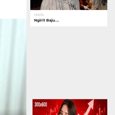
CERITA
Ngirit Baju….