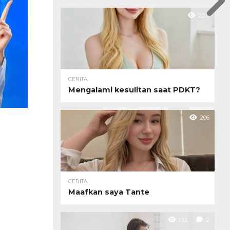
224
CERITA
Mengalami kesulitan saat PDKT?
206
CERITA
Maafkan saya Tante
193
2