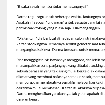
“Bisakah ayah membantuku memasangnya?”
Darma ragu-ragu untuk beberapa waktu. Jantungnya be
Apakah ini sebuah “undangan” untuk sesuatu yang lain l
permintaan tolong yang biasa saja? Dia mengangguk.
“Oh, tentu…” dia berlutut di hadapan calon istri anakn
kaitan stockingnya. Jemarinya sedikit gemetar saat Rin
mengangkat kakinya . Darma berusaha untuk memasangk
Rina menggigit bibir bawahnya menggoda, dan lebih m
menampakkan paha panjangnya yang dibalut stocking p
sebuah perasaan yang tak asing mulai bergejolak dalam
nikmat yang membuat nafasnya semakin sesak, membu
memburu, dan membuatnya semakin melebarkan kakiny
cairannya mulai membasahi. Kaitan itu akhirnya terpasan
Darma menghentikan gerakannya, tak yakin apakah d
dengan benar.