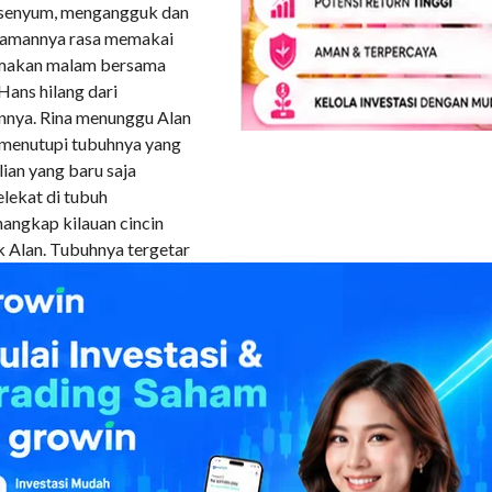
ersenyum, mengangguk dan
yamannya rasa memakai
ah makan malam bersama
Hans hilang dari
nnya. Rina menunggu Alan
menutupi tubuhnya yang
lian yang baru saja
lekat di tubuh
nangkap kilauan cincin
 Alan. Tubuhnya tergetar
aranya dengan sperma Alan
alam itu, yang tentu saja
angan yang tak dilingkari
dia menjilati sperma Alan
 dengan hal ini dan
pacara perkawinannya
rmin mengenakan gaun