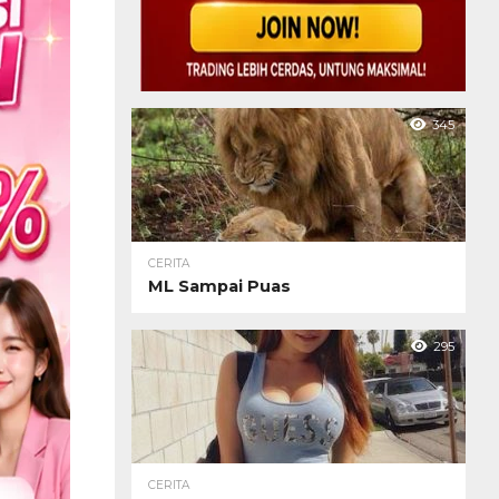
345
CERITA
ML Sampai Puas
295
CERITA