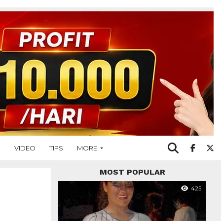
O
VIDEO
TIPS
MORE
MOST POPULAR
425