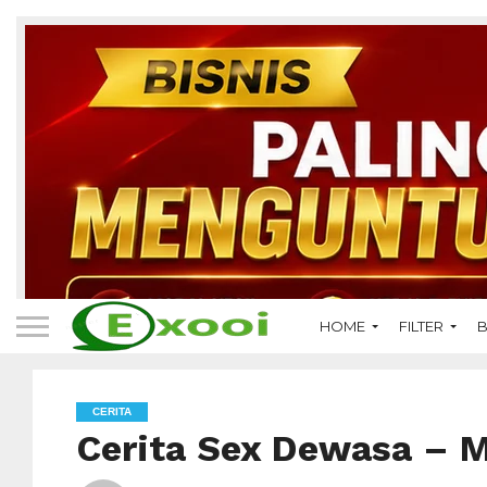
HOME
FILTER
B
CERITA
Cerita Sex Dewasa – M