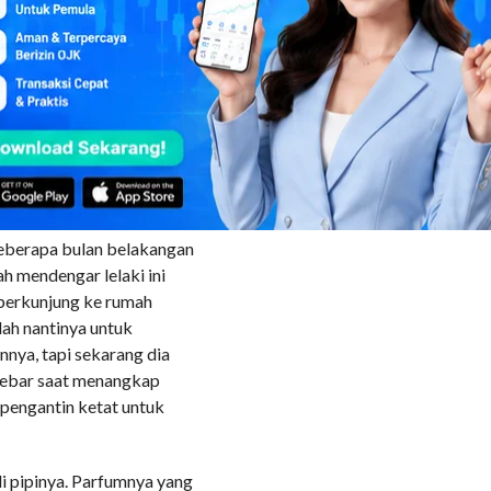
hal itu. Rina tersenyum.
, teman-teman Hans akan
 dipilihnya salah satunya
, dan dia membayangkan
ih komplit dan sempurna,
ri di sana, bersiap untuk
ik nafas dalam-dalam. Dia
beberapa bulan belakangan
ah mendengar lelaki ini
 berkunjung ke rumah
ah nantinya untuk
nya, tapi sekarang dia
 lebar saat menangkap
pengantin ketat untuk
i pipinya. Parfumnya yang