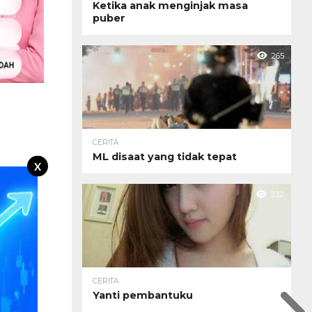
Ketika anak menginjak masa
puber
265
CERITA
ML disaat yang tidak tepat
X
232
CERITA
Yanti pembantuku