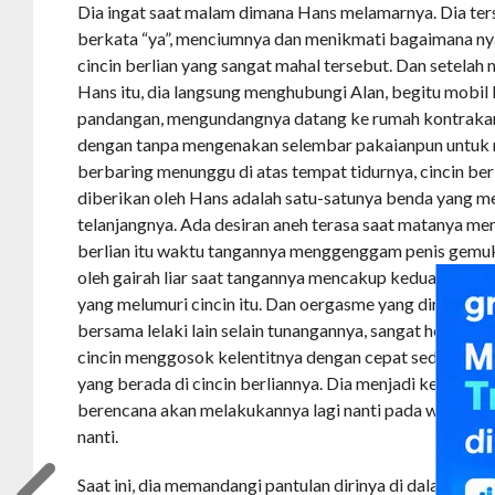
Dia ingat saat malam dimana Hans melamarnya. Dia t
berkata “ya”, menciumnya dan menikmati bagaimana n
cincin berlian yang sangat mahal tersebut. Dan setel
Hans itu, dia langsung menghubungi Alan, begitu mobil 
pandangan, mengundangnya datang ke rumah kontraka
dengan tanpa mengenakan selembar pakaianpun untuk 
berbaring menunggu di atas tempat tidurnya, cincin ber
diberikan oleh Hans adalah satu-satunya benda yang me
telanjangnya. Ada desiran aneh terasa saat matanya me
berlian itu waktu tangannya menggenggam penis gemuk
oleh gairah liar saat tangannya mencakup kedua payud
yang melumuri cincin itu. Dan oergasme yang diraihnya m
bersama lelaki lain selain tunangannya, sangat hebat – t
cincin menggosok kelentitnya dengan cepat sedangkan 
yang berada di cincin berliannya. Dia menjadi ketagihan
berencana akan melakukannya lagi nanti pada waktu u
nanti.
Saat ini, dia memandangi pantulan dirinya di dalam ce