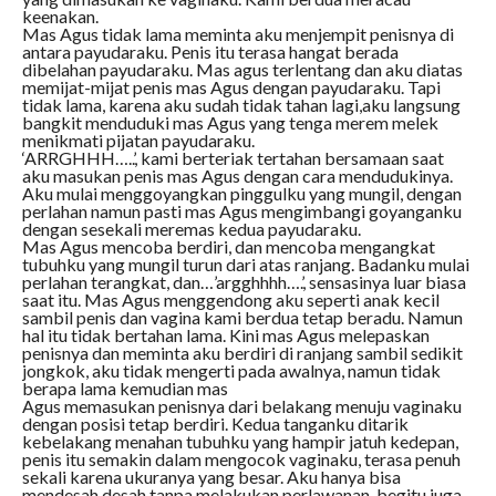
keenakan.
Mas Agus tidak lama meminta aku menjempit penisnya di
antara payudaraku. Penis itu terasa hangat berada
dibelahan payudaraku. Mas agus terlentang dan aku diatas
memijat-mijat penis mas Agus dengan payudaraku. Tapi
tidak lama, karena aku sudah tidak tahan lagi,aku langsung
bangkit menduduki mas Agus yang tenga merem melek
menikmati pijatan payudaraku.
‘ARRGHHH…..’, kami berteriak tertahan bersamaan saat
aku masukan penis mas Agus dengan cara mendudukinya.
Aku mulai menggoyangkan pinggulku yang mungil, dengan
perlahan namun pasti mas Agus mengimbangi goyanganku
dengan sesekali meremas kedua payudaraku.
Mas Agus mencoba berdiri, dan mencoba mengangkat
tubuhku yang mungil turun dari atas ranjang. Badanku mulai
perlahan terangkat, dan…’argghhhh….’, sensasinya luar biasa
saat itu. Mas Agus menggendong aku seperti anak kecil
sambil penis dan vagina kami berdua tetap beradu. Namun
hal itu tidak bertahan lama. Kini mas Agus melepaskan
penisnya dan meminta aku berdiri di ranjang sambil sedikit
jongkok, aku tidak mengerti pada awalnya, namun tidak
berapa lama kemudian mas
Agus memasukan penisnya dari belakang menuju vaginaku
dengan posisi tetap berdiri. Kedua tanganku ditarik
kebelakang menahan tubuhku yang hampir jatuh kedepan,
penis itu semakin dalam mengocok vaginaku, terasa penuh
sekali karena ukuranya yang besar. Aku hanya bisa
mendesah desah tanpa melakukan perlawanan, begitu juga