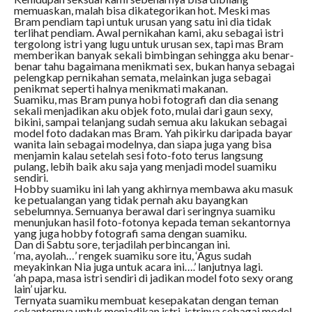
memuaskan, malah bisa dikategorikan hot. Meski mas
Bram pendiam tapi untuk urusan yang satu ini dia tidak
terlihat pendiam. Awal pernikahan kami, aku sebagai istri
tergolong istri yang lugu untuk urusan sex, tapi mas Bram
memberikan banyak sekali bimbingan sehingga aku benar-
benar tahu bagaimana menikmati sex, bukan hanya sebagai
pelengkap pernikahan semata, melainkan juga sebagai
penikmat seperti halnya menikmati makanan.
Suamiku, mas Bram punya hobi fotografi dan dia senang
sekali menjadikan aku objek foto, mulai dari gaun sexy,
bikini, sampai telanjang sudah semua aku lakukan sebagai
model foto dadakan mas Bram. Yah pikirku daripada bayar
wanita lain sebagai modelnya, dan siapa juga yang bisa
menjamin kalau setelah sesi foto-foto terus langsung
pulang, lebih baik aku saja yang menjadi model suamiku
sendiri.
Hobby suamiku ini lah yang akhirnya membawa aku masuk
ke petualangan yang tidak pernah aku bayangkan
sebelumnya. Semuanya berawal dari seringnya suamiku
menunjukan hasil foto-fotonya kepada teman sekantornya
yang juga hobby fotografi sama dengan suamiku.
Dan di Sabtu sore, terjadilah perbincangan ini.
‘ma, ayolah…’ rengek suamiku sore itu, ‘Agus sudah
meyakinkan Nia juga untuk acara ini….’ lanjutnya lagi.
‘ah papa, masa istri sendiri di jadikan model foto sexy orang
lain’ ujarku.
Ternyata suamiku membuat kesepakatan dengan teman
sekantornya untuk menjadikan istri-istrinya sebagai model