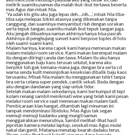
melirik suamiku,namun dia malah ikut-ikut tertawa beserta
mas Agus dan mbak Nia.
‘Ya udah klo gitu aku juga lepas deh….nih…’, mbak Nia tiba-
tiba saja melepas bikini atasnya yang dikenakan tanpa
canggung, dan suaminya menyambut riuh dengan sorakan
serta tepuk tangan, suamiku malah ikut tepuk tangan juga.
Aku jengah dibuatnya namun akhirnya hanya bisa pasrah.
Akhirnya di penghujung sunset kami berpose toples di foto
oleh suami-suami kami.
Malam harinya, karena capek kami hanya memesan makan
malam melalui room service. Kami makan berempat malam
itu dengan diiringi canda dan tawa. Malam itu aku hanya
menggunakan baju kaos terusan selutut, karena aku
berpikir toh gak kemana-mana juga, dengan bra serta cd
warna senda kulit menonjolkan keseksian dibalik baju kaos
terusanku. Mbak Nia malam itu menggunakan tshirt tanpa
bra serta celana super pendek, cantik sekali. Beda dengan
aku dengan dandanan yang siap untuk tidur.
Setelah makan malam sekedarnya, kami berkumpul di tepi
kolam renang sambil menikmati wine yang telah kami pesan
melalui room service saat memesan makan malam tadi.
Pembicaraan kian hangat, ditambah lagi minuman ini
tampak mendominasi libidoku. Mas Agus tak segan
memuji-memuji badanku yang mungil namun
menggairahkan menurutnya. Sambil melihat-lihat hasil
jepretan kamera melalui laptop, sesekali mas Agus mulai
nakal dan genit. Matanya menatap kearah dadaku terus.
‘Bram, coba lihat hasil lu tadi’, ujar mas Agus kepada