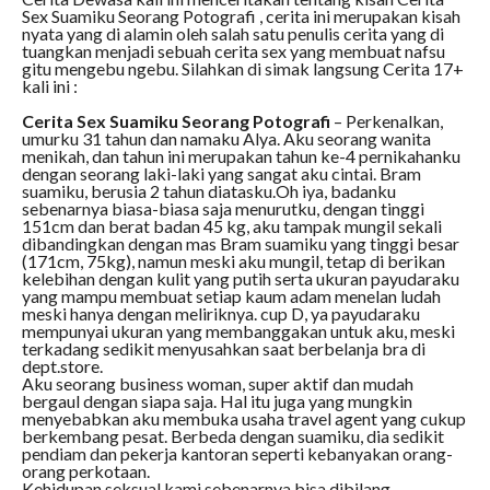
Sex Suamiku Seorang Potografi , cerita ini merupakan kisah
nyata yang di alamin oleh salah satu penulis cerita yang di
tuangkan menjadi sebuah cerita sex yang membuat nafsu
gitu mengebu ngebu. Silahkan di simak langsung Cerita 17+
kali ini :
Cerita Sex Suamiku Seorang Potografi
– Perkenalkan,
umurku 31 tahun dan namaku Alya. Aku seorang wanita
menikah, dan tahun ini merupakan tahun ke-4 pernikahanku
dengan seorang laki-laki yang sangat aku cintai. Bram
suamiku, berusia 2 tahun diatasku.Oh iya, badanku
sebenarnya biasa-biasa saja menurutku, dengan tinggi
151cm dan berat badan 45 kg, aku tampak mungil sekali
dibandingkan dengan mas Bram suamiku yang tinggi besar
(171cm, 75kg), namun meski aku mungil, tetap di berikan
kelebihan dengan kulit yang putih serta ukuran payudaraku
yang mampu membuat setiap kaum adam menelan ludah
meski hanya dengan meliriknya. cup D, ya payudaraku
mempunyai ukuran yang membanggakan untuk aku, meski
terkadang sedikit menyusahkan saat berbelanja bra di
dept.store.
Aku seorang business woman, super aktif dan mudah
bergaul dengan siapa saja. Hal itu juga yang mungkin
menyebabkan aku membuka usaha travel agent yang cukup
berkembang pesat. Berbeda dengan suamiku, dia sedikit
pendiam dan pekerja kantoran seperti kebanyakan orang-
orang perkotaan.
Kehidupan seksual kami sebenarnya bisa dibilang