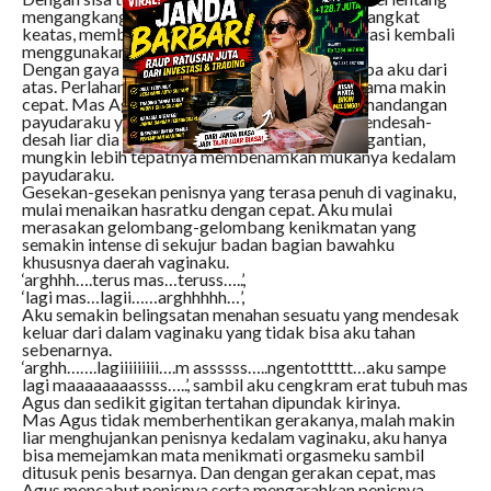
mengangkang membuka kedua kakiku dan terangkat
keatas, membiarkan mas Agus memulai penetrasi kembali
menggunakan penisnya kedalam vaginaku.
Dengan gaya missionary ini, mas agus memompa aku dari
atas. Perlahan-lahan pada awalnya dan makin lama makin
cepat. Mas Agus tampak menikmati sekali pemandangan
payudaraku yag berukuran besar ini, sambil mendesah-
desah liar dia menciumi kedua payudaraku bergantian,
mungkin lebih tepatnya membenamkan mukanya kedalam
payudaraku.
Gesekan-gesekan penisnya yang terasa penuh di vaginaku,
mulai menaikan hasratku dengan cepat. Aku mulai
merasakan gelombang-gelombang kenikmatan yang
semakin intense di sekujur badan bagian bawahku
khususnya daerah vaginaku.
‘arghhh….terus mas…teruss…..’,
‘lagi mas…lagii……arghhhhh…’,
Aku semakin belingsatan menahan sesuatu yang mendesak
keluar dari dalam vaginaku yang tidak bisa aku tahan
sebenarnya.
‘arghh…….lagiiiiiiiii….m assssss…..ngentottttt…aku sampe
lagi maaaaaaaassss…..’, sambil aku cengkram erat tubuh mas
Agus dan sedikit gigitan tertahan dipundak kirinya.
Mas Agus tidak memberhentikan gerakanya, malah makin
liar menghujankan penisnya kedalam vaginaku, aku hanya
bisa memejamkan mata menikmati orgasmeku sambil
ditusuk penis besarnya. Dan dengan gerakan cepat, mas
Agus mencabut penisnya serta mengarahkan penisnya