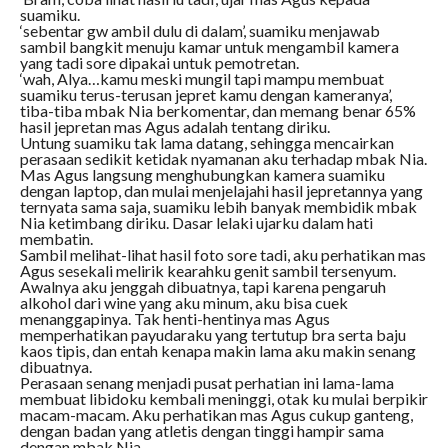
suamiku.
‘sebentar gw ambil dulu di dalam’, suamiku menjawab
sambil bangkit menuju kamar untuk mengambil kamera
yang tadi sore dipakai untuk pemotretan.
‘wah, Alya…kamu meski mungil tapi mampu membuat
suamiku terus-terusan jepret kamu dengan kameranya’,
tiba-tiba mbak Nia berkomentar, dan memang benar 65%
hasil jepretan mas Agus adalah tentang diriku.
Untung suamiku tak lama datang, sehingga mencairkan
perasaan sedikit ketidak nyamanan aku terhadap mbak Nia.
Mas Agus langsung menghubungkan kamera suamiku
dengan laptop, dan mulai menjelajahi hasil jepretannya yang
ternyata sama saja, suamiku lebih banyak membidik mbak
Nia ketimbang diriku. Dasar lelaki ujarku dalam hati
membatin.
Sambil melihat-lihat hasil foto sore tadi, aku perhatikan mas
Agus sesekali melirik kearahku genit sambil tersenyum.
Awalnya aku jenggah dibuatnya, tapi karena pengaruh
alkohol dari wine yang aku minum, aku bisa cuek
menanggapinya. Tak henti-hentinya mas Agus
memperhatikan payudaraku yang tertutup bra serta baju
kaos tipis, dan entah kenapa makin lama aku makin senang
dibuatnya.
Perasaan senang menjadi pusat perhatian ini lama-lama
membuat libidoku kembali meninggi, otak ku mulai berpikir
macam-macam. Aku perhatikan mas Agus cukup ganteng,
dengan badan yang atletis dengan tinggi hampir sama
dengan mbak Nia.