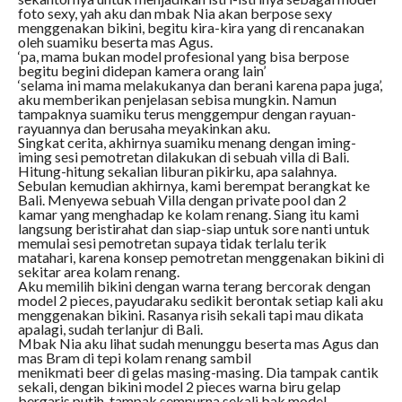
foto sexy, yah aku dan mbak Nia akan berpose sexy
menggenakan bikini, begitu kira-kira yang di rencanakan
oleh suamiku beserta mas Agus.
‘pa, mama bukan model profesional yang bisa berpose
begitu begini didepan kamera orang lain’
‘selama ini mama melakukanya dan berani karena papa juga’,
aku memberikan penjelasan sebisa mungkin. Namun
tampaknya suamiku terus menggempur dengan rayuan-
rayuannya dan berusaha meyakinkan aku.
Singkat cerita, akhirnya suamiku menang dengan iming-
iming sesi pemotretan dilakukan di sebuah villa di Bali.
Hitung-hitung sekalian liburan pikirku, apa salahnya.
Sebulan kemudian akhirnya, kami berempat berangkat ke
Bali. Menyewa sebuah Villa dengan private pool dan 2
kamar yang menghadap ke kolam renang. Siang itu kami
langsung beristirahat dan siap-siap untuk sore nanti untuk
memulai sesi pemotretan supaya tidak terlalu terik
matahari, karena konsep pemotretan menggenakan bikini di
sekitar area kolam renang.
Aku memilih bikini dengan warna terang bercorak dengan
model 2 pieces, payudaraku sedikit berontak setiap kali aku
menggenakan bikini. Rasanya risih sekali tapi mau dikata
apalagi, sudah terlanjur di Bali.
Mbak Nia aku lihat sudah menunggu beserta mas Agus dan
mas Bram di tepi kolam renang sambil
menikmati beer di gelas masing-masing. Dia tampak cantik
sekali, dengan bikini model 2 pieces warna biru gelap
bergaris putih, tampak sempurna sekali bak model