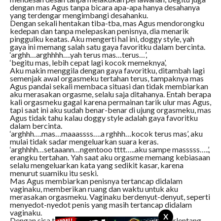
dengan mas Agus tanpa bicara apa-apa hanya desahanya
yang terdengar mengimbangi desahanku.
Dengan sekali hentakan tiba-tba, mas Agus mendorongku
kedepan dan tanpa melepaskan penisnya, dia menarik
pinggulku keatas. Aku mengerti hal ini, doggy style, yah
gaya ini memang salah satu gaya favoritku dalam bercinta.
‘arghh…arghhhh….yah terus mas…terus…’,
‘begitu mas, lebih cepat lagi kocok memeknya’,
Aku makin menggila dengan gaya favoritku, ditambah lagi
semenjak awal orgasmeku tertahan terus, tampaknya mas
Agus pandai sekali membaca situasi dan tidak membiarkan
aku merasakan orgasme, selalu saja ditahanya. Entah berapa
kali orgasmeku gagal karena permainan tarik ulur mas Agus,
tapi saat ini aku sudah benar-benar di ujung orgasmeku, mas
Agus tidak tahu kalau doggy style adalah gaya favoritku
dalam bercinta.
‘arghhh….mas…maaassss….a rghhh…kocok terus mas’, aku
mulai tidak sadar mengeluarkan suara keras.
‘arghhhh…setaaann…ngentooo tttt…..aku sampe masssss…..’,
erangku tertahan. Yah saat aku orgasme memang kebiasaan
selalu mengeluarkan kata yang sedikit kasar, karena
menurut suamiku itu seski.
Mas Agus membiarkan penisnya tertancap didalam
vaginaku, memberikan ruang dan waktu untuk aku
merasakan orgasmeku. Vaginaku berdenyut-denyut, seperti
menyedot-nyedot penis yang masih tertancap didalam
vaginaku.
X
Dengan sisa tenaga aku membalikan badanku, terlentang