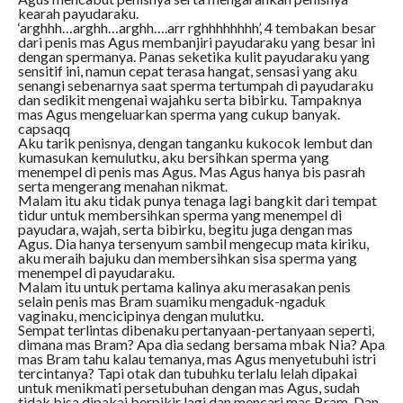
kearah payudaraku.
‘arghhh…arghh…arghh….arr rghhhhhhhh’, 4 tembakan besar
dari penis mas Agus membanjiri payudaraku yang besar ini
dengan spermanya. Panas seketika kulit payudaraku yang
sensitif ini, namun cepat terasa hangat, sensasi yang aku
senangi sebenarnya saat sperma tertumpah di payudaraku
dan sedikit mengenai wajahku serta bibirku. Tampaknya
mas Agus mengeluarkan sperma yang cukup banyak.
capsaqq
Aku tarik penisnya, dengan tanganku kukocok lembut dan
kumasukan kemulutku, aku bersihkan sperma yang
menempel di penis mas Agus. Mas Agus hanya bis pasrah
serta mengerang menahan nikmat.
Malam itu aku tidak punya tenaga lagi bangkit dari tempat
tidur untuk membersihkan sperma yang menempel di
payudara, wajah, serta bibirku, begitu juga dengan mas
Agus. Dia hanya tersenyum sambil mengecup mata kiriku,
aku meraih bajuku dan membersihkan sisa sperma yang
menempel di payudaraku.
Malam itu untuk pertama kalinya aku merasakan penis
selain penis mas Bram suamiku mengaduk-ngaduk
vaginaku, mencicipinya dengan mulutku.
Sempat terlintas dibenaku pertanyaan-pertanyaan seperti,
dimana mas Bram? Apa dia sedang bersama mbak Nia? Apa
mas Bram tahu kalau temanya, mas Agus menyetubuhi istri
tercintanya? Tapi otak dan tubuhku terlalu lelah dipakai
untuk menikmati persetubuhan dengan mas Agus, sudah
tidak bisa dipakai berpikir lagi dan mencari mas Bram. Dan