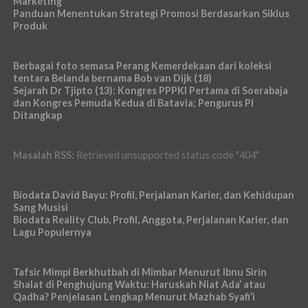
Marketing
Panduan Menentukan Strategi Promosi Berdasarkan Siklus
Produk
Berbagai foto semasa Perang Kemerdekaan dari koleksi
tentara Belanda bernama Bob van Dijk (18)
Sejarah Dr Tjipto (13): Kongres PPPKI Pertama di Soerabaja
dan Kongres Pemuda Kedua di Batavia; Pengurus PI
Ditangkap
Masalah RSS:
Retrieved unsupported status code "404"
Biodata David Bayu: Profil, Perjalanan Karier, dan Kehidupan
Sang Musisi
Biodata Reality Club, Profil, Anggota, Perjalanan Karier, dan
Lagu Populernya
Tafsir Mimpi Berkhutbah di Mimbar Menurut Ibnu Sirin
Shalat di Penghujung Waktu: Haruskah Niat Ada’ atau
Qadha? Penjelasan Lengkap Menurut Mazhab Syafi’i