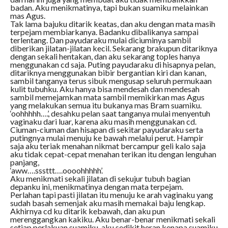
badan. Aku menikmatinya, tapi bukan suamiku melainkan
mas Agus.
Tak lama bajuku ditarik keatas, dan aku dengan mata masih
terpejam membiarkanya. Badanku dibalikanya sampai
terlentang. Dan payudaraku mulai diciuminya sambil
diberikan jilatan-jilatan kecil. Sekarang brakupun ditariknya
dengan sekali hentakan, dan aku sekarang toples hanya
menggunakan cd saja. Puting payudaraku di hisapnya pelan,
ditariknya menggunakan bibir bergantian kiri dan kanan,
sambil tanganya terus sibuk mengusap seluruh permukaan
kulit tubuhku. Aku hanya bisa mendesah dan mendesah
sambil memejamkan mata sambil memikirkan mas Agus
yang melakukan semua itu bukanya mas Bram suamiku.
‘oohhhhh….’, desahku pelan saat tanganya mulai menyentuh
vaginaku dari luar, karena aku masih menggunakan cd.
Ciuman-ciuman dan hisapan di sekitar payudaraku serta
putingnya mulai menuju ke bawah melalui perut. Hampir
saja aku teriak menahan nikmat bercampur geli kalo saja
aku tidak cepat-cepat menahan terikan itu dengan lenguhan
panjang,
‘aww….sssttt….oooohhhhh’.
Aku menikmati sekali jilatan di sekujur tubuh bagian
depanku ini, menikmatinya dengan mata terpejam.
Perlahan tapi pasti jilatan itu menuju ke arah vaginaku yang
sudah basah semenjak aku masih memakai baju lengkap.
Akhirnya cd ku ditarik kebawah, dan aku pun
merenggangkan kakiku. Aku benar-benar menikmati sekali
setiap perlakuan suamiku, aku sedikit heran kenapa suamiku