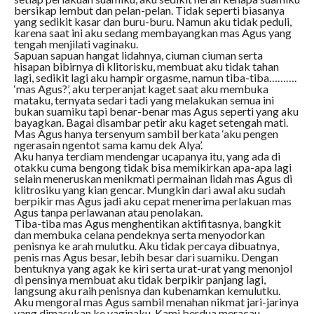
bersikap lembut dan pelan-pelan. Tidak seperti biasanya
yang sedikit kasar dan buru-buru. Namun aku tidak peduli,
karena saat ini aku sedang membayangkan mas Agus yang
tengah menjilati vaginaku.
Sapuan sapuan hangat lidahnya, ciuman ciuman serta
hisapan bibirnya di klitorisku, membuat aku tidak tahan
lagi, sedikit lagi aku hampir orgasme, namun tiba-tiba……….
‘mas Agus?’, aku terperanjat kaget saat aku membuka
mataku, ternyata sedari tadi yang melakukan semua ini
bukan suamiku tapi benar-benar mas Agus seperti yang aku
bayagkan. Bagai disambar petir aku kaget setengah mati.
Mas Agus hanya tersenyum sambil berkata ‘aku pengen
ngerasain ngentot sama kamu dek Alya’.
Aku hanya terdiam mendengar ucapanya itu, yang ada di
otakku cuma bengong tidak bisa memikirkan apa-apa lagi
selain meneruskan menikmati permainan lidah mas Agus di
klitrosiku yang kian gencar. Mungkin dari awal aku sudah
berpikir mas Agus jadi aku cepat menerima perlakuan mas
Agus tanpa perlawanan atau penolakan.
Tiba-tiba mas Agus menghentikan aktifitasnya, bangkit
dan membuka celana pendeknya serta menyodorkan
penisnya ke arah mulutku. Aku tidak percaya dibuatnya,
penis mas Agus besar, lebih besar dari suamiku. Dengan
bentuknya yang agak ke kiri serta urat-urat yang menonjol
di pensinya membuat aku tidak berpikir panjang lagi,
langsung aku raih penisnya dan kubenamkan kemulutku.
Aku mengoral mas Agus sambil menahan nikmat jari-jarinya
yang dimasukan ke vaginaku. Kami berdua meracau