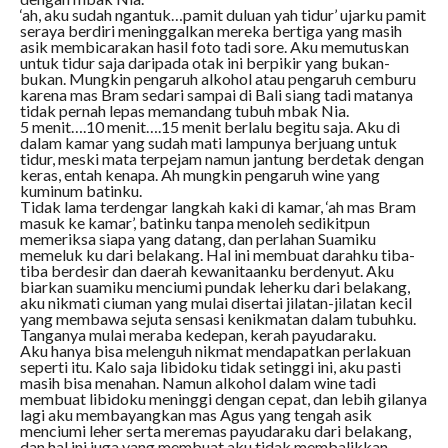
‘ah, aku sudah ngantuk…pamit duluan yah tidur’ ujarku pamit
seraya berdiri meninggalkan mereka bertiga yang masih
asik membicarakan hasil foto tadi sore. Aku memutuskan
untuk tidur saja daripada otak ini berpikir yang bukan-
bukan. Mungkin pengaruh alkohol atau pengaruh cemburu
karena mas Bram sedari sampai di Bali siang tadi matanya
tidak pernah lepas memandang tubuh mbak Nia.
5 menit….10 menit….15 menit berlalu begitu saja. Aku di
dalam kamar yang sudah mati lampunya berjuang untuk
tidur, meski mata terpejam namun jantung berdetak dengan
keras, entah kenapa. Ah mungkin pengaruh wine yang
kuminum batinku.
Tidak lama terdengar langkah kaki di kamar, ‘ah mas Bram
masuk ke kamar’, batinku tanpa menoleh sedikitpun
memeriksa siapa yang datang, dan perlahan Suamiku
memeluk ku dari belakang. Hal ini membuat darahku tiba-
tiba berdesir dan daerah kewanitaanku berdenyut. Aku
biarkan suamiku menciumi pundak leherku dari belakang,
aku nikmati ciuman yang mulai disertai jilatan-jilatan kecil
yang membawa sejuta sensasi kenikmatan dalam tubuhku.
Tanganya mulai meraba kedepan, kerah payudaraku.
Aku hanya bisa melenguh nikmat mendapatkan perlakuan
seperti itu. Kalo saja libidoku tidak setinggi ini, aku pasti
masih bisa menahan. Namun alkohol dalam wine tadi
membuat libidoku meninggi dengan cepat, dan lebih gilanya
lagi aku membayangkan mas Agus yang tengah asik
menciumi leher serta meremas payudaraku dari belakang,
dan hal ini juga yang membuat aku tidak membalikkan