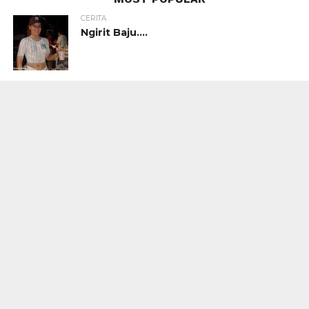
CERITA
Ngirit Baju….