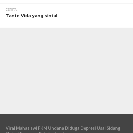
CERITA
Tante Vida yang sintal
Viral Mahasiswi FKM Undana Diduga Depresi Usai Sidang