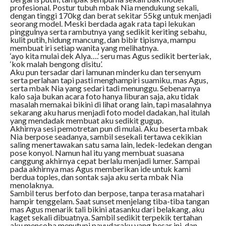
profesional. Postur tubuh mbak Nia mendukung sekali,
dengan tinggi 170kg dan berat sekitar 55kg untuk menjadi
seorang model. Meski berdada agak rata tapi lekukan
pinggulnya serta rambutnya yang sedikit keriting sebahu,
kulit putih, hidung mancung, dan bibir tipisnya, mampu
membuat iri setiap wanita yang melihatnya.
‘ayo kita mulai dek Alya….’ seru mas Agus sedikit berteriak,
‘kok malah bengong disitu’.
Aku pun tersadar dari lamunan minderku dan tersenyum
serta perlahan tapi pasti menghampiri suamiku, mas Agus,
serta mbak Nia yang sedari tadi menunggu. Sebenarnya
kalo saja bukan acara foto hanya liburan saja, aku tidak
masalah memakai bikini di lihat orang lain, tapi masalahnya
sekarang aku harus menjadi foto model dadakan, hal itulah
yang mendadak membuat aku sedikit gugup.
Akhirnya sesi pemotretan pun di mulai. Aku beserta mbak
Nia berpose seadanya, sambil sesekali tertawa cekikian
saling menertawakan satu sama lain, ledek-ledekan dengan
pose konyol. Namun hal itu yang membuat suasana
canggung akhirnya cepat berlalu menjadi lumer. Sampai
pada akhirnya mas Agus memberikan ide untuk kami
berdua toples, dan sontak saja aku serta mbak Nia
menolaknya.
Sambil terus berfoto dan berpose, tanpa terasa matahari
hampir tenggelam. Saat sunset menjelang tiba-tiba tangan
mas Agus menarik tali bikini atasanku dari belakang, aku
kaget sekali dibuatnya. Sambil sedikit terpekik tertahan
aku mencoba menutupi payudaraku yang besar ini, dan