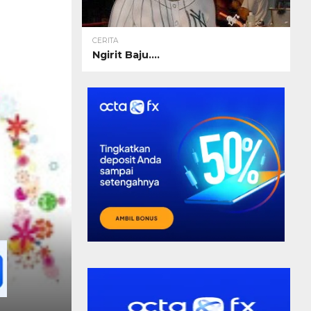
CERITA
Ngirit Baju….