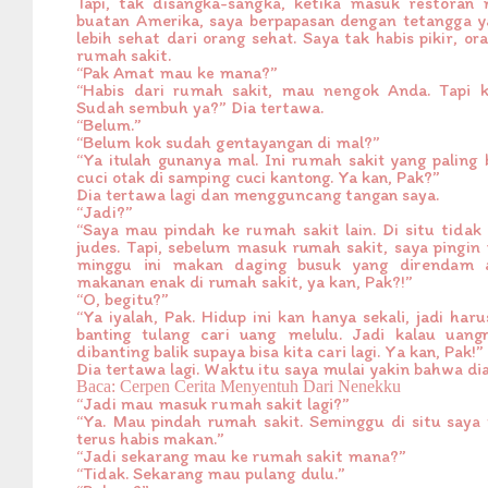
Tapi, tak disangka-sangka, ketika masuk restora
buatan Amerika, saya berpapasan dengan tetangga yan
lebih sehat dari orang sehat. Saya tak habis pikir, o
rumah sakit.
“Pak Amat mau ke mana?”
“Habis dari rumah sakit, mau nengok Anda. Tapi k
Sudah sembuh ya?” Dia tertawa.
“Belum.”
“Belum kok sudah gentayangan di mal?”
“Ya itulah gunanya mal. Ini rumah sakit yang paling
cuci otak di samping cuci kantong. Ya kan, Pak?”
Dia tertawa lagi dan mengguncang tangan saya.
“Jadi?”
“Saya mau pindah ke rumah sakit lain. Di situ tidak
judes. Tapi, sebelum masuk rumah sakit, saya pingi
minggu ini makan daging busuk yang direndam 
makanan enak di rumah sakit, ya kan, Pak?!”
“O, begitu?”
“Ya iyalah, Pak. Hidup ini kan hanya sekali, jadi haru
banting tulang cari uang melulu. Jadi kalau uang
dibanting balik supaya bisa kita cari lagi. Ya kan, Pak!”
Dia tertawa lagi. Waktu itu saya mulai yakin bahwa d
Baca: Cerpen Cerita Menyentuh Dari Nenekku
“Jadi mau masuk rumah sakit lagi?”
“Ya. Mau pindah rumah sakit. Seminggu di situ say
terus habis makan.”
“Jadi sekarang mau ke rumah sakit mana?”
“Tidak. Sekarang mau pulang dulu.”