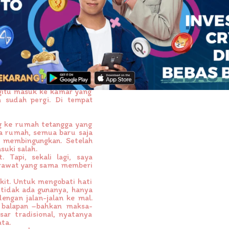
i saya mengulurkan ongkos
 jalan yang biasanya ramai
 menunggu, tak satu pun
khirnya saya naik angkot.
 anjing yang tiap beberapa
angkot sengaja masuk ke
untuk menjaring penumpang
gitu masuk ke kamar yang
a sudah pergi. Di tempat
ng ke rumah tetangga yang
aga rumah, semua baru saja
 membingungkan. Setelah
suki salah.
 Tapi, sekali lagi, saya
erawat yang sama memberi
kit. Untuk mengobati hati
a tidak ada gunanya, hanya
engan jalan-jalan ke mal.
 balapan –bahkan maksa-
r tradisional, nyatanya
ata.