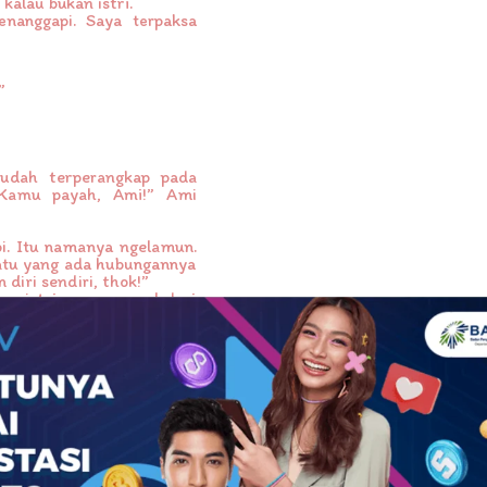
 kalau bukan istri.
enanggapi. Saya terpaksa
”
udah terperangkap pada
 Kamu payah, Ami!” Ami
i. Itu namanya ngelamun.
atu yang ada hubungannya
iri sendiri, thok!”
ru istri saya muncul dari
uru pulang!”
sebut silahturahmi. Kalau
siap-siap mau jemput. Ayo
 paling rajin nengok waktu
mah.