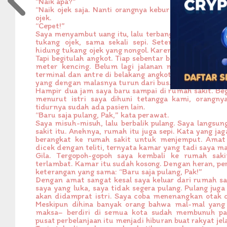
“Naik apa?”
“Naik ojek saja. Nanti orangnya keburu pulang!” Istr
ojek.
“Cepet!”
Saya menyambut uang itu, lalu terbang. Tapi di mulut
tukang ojek, sama sekali sepi. Setengah jam saya
hidung tukang ojek yang nongol. Karena tidak sabar, a
Tapi begitulah angkot. Tiap sebentar berhenti, seperti
meter kencing. Belum lagi jalanan macet. Bahkan 
terminal dan antre di belakang angkot-angkot lain 
yang dengan malasnya turun dari bus.
Hampir dua jam saya baru sampai di rumah sakit. Be
menurut istri saya dihuni tetangga kami, orangny
tidurnya sudah ada pasien lain.
“Baru saja pulang, Pak,” kata perawat.
Saya misuh-misuh, lalu berbalik pulang. Saya langsu
sakit itu. Anehnya, rumah itu juga sepi. Kata yang j
berangkat ke rumah sakit untuk menjemput. Amat
dicek dengan teliti, ternyata kamar yang tadi saya ma
Gila. Tergopoh-gopoh saya kembali ke rumah sakit.
terlambat. Kamar itu sudah kosong. Dengan heran, p
keterangan yang sama: “Baru saja pulang, Pak!”
Dengan amat sangat kesal saya keluar dari rumah sa
saya yang luka, saya tidak segera pulang. Pulang jug
akan didamprat istri. Saya coba menenangkan otak d
Meskipun dihina banyak orang bahwa mal-mal yang
maksa– berdiri di semua kota sudah membunuh pasa
pusat perbelanjaan itu menjadi hiburan buat rakyat jel