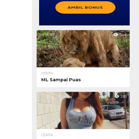
344
CERITA
ML Sampai Puas
293
CERITA