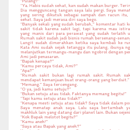
“Pulang?”
“Ya. Habis sudah sehat, kan sudah makan burger. Teri
Dia mengguncang tangan saya lalu pergi. Saya menat
yang sering dikutuk sebagai sampah dan racun itu, 
sehat. Saya jadi merasa diri saya bego.
“Banyak sekali yang sudah berubah,” komentar hati ke
sakit tidak karena sakit lagi, tapi karena mau isti
yang manis dari para perawat yang sudah terlatih 
Rumah sakit sudah jadi bisnis rumah bersenang-senan
Langit sudah dimerahkan ketika saya kembali ke rum
Kata Ami sudah sejak tetangga itu pulang, ibunya n
melanjutkan termangu-mangu dan ngobrol dengan per
Ami jadi penasaran.
“Bapak kenapa?”
“Kamu percaya tidak, Ami?”
“Apa?”
“Rumah sakit bukan lagi rumah sakit. Rumah sak
mendapat kemanjaan buat orang-orang yang berduit.”
“Memang.” Saya tercengang.
“O ya, jadi kamu setuju?”
“Bukan setuju atau tidak. Faktanya memang begitu!”
“Tapi kamu setuju atau tidak?”
“Kenapa mesti setuju atau tidak? Saya tidak dalam posi
Saya menatap anak saya. Lalu saya bertambah 
makhluk lain yang datang dari planet lain. Bukan sejeni
“Kok Bapak melotot begitu?”
“Kamu aneh!”
“Saya atau Bapak yang aneh?”