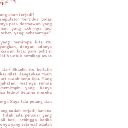
ang akan terjadi?
nipulator tertidur pulas
knya para dermawan yang
an, yang akhirnya jadi
orban yang sebenarnya!”
a yang menimpa kita itu
ayangkan, dengan adanya
iawan kita, para politisi
rlatih untuk bersikap awas
ari Shaolin itu berlatih
kar silat. Jangankan main
hari sudah kena tipu. Yang
ejahatan, matinya semua
n-pemimpin yang hanya
isa hidup! Selama mereka
ergi. Saya lalu pulang dan
ang sudah terjadi, karena
au tidak ada pencuri yang
li besi, sehingga ketika
atunya yang selamat adalah