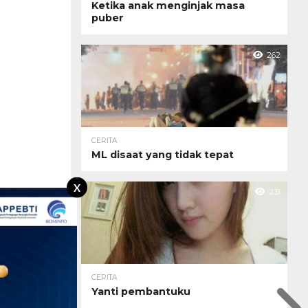
Ketika anak menginjak masa
puber
262
CERITA
ML disaat yang tidak tepat
X
231
CERITA
Yanti pembantuku