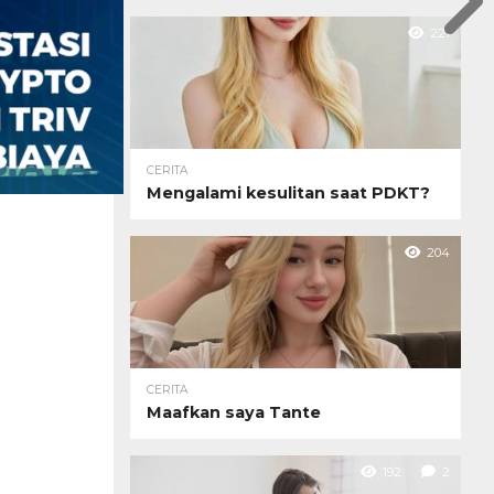
221
CERITA
Mengalami kesulitan saat PDKT?
204
CERITA
Maafkan saya Tante
192
2