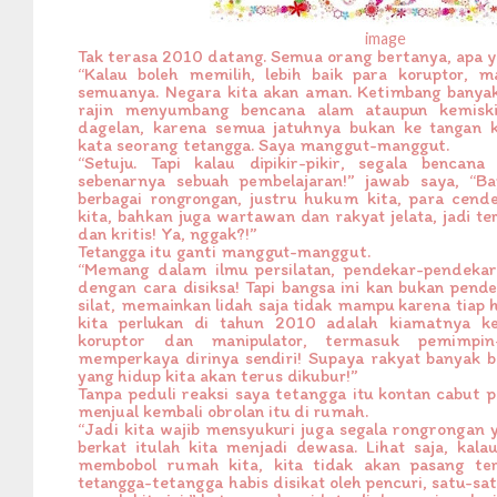
image
Tak terasa 2010 datang. Semua orang bertanya, apa y
“Kalau boleh memilih, lebih baik para koruptor, ma
semuanya. Negara kita akan aman. Ketimbang banya
rajin menyumbang bencana alam ataupun kemiskin
dagelan, karena semua jatuhnya bukan ke tangan k
kata seorang tetangga. Saya manggut-manggut.
“Setuju. Tapi kalau dipikir-pikir, segala bencan
sebenarnya sebuah pembelajaran!” jawab saya, “B
berbagai rongrongan, justru hukum kita, para cendek
kita, bahkan juga wartawan dan rakyat jelata, jadi te
dan kritis! Ya, nggak?!”
Tetangga itu ganti manggut-manggut.
“Memang dalam ilmu persilatan, pendekar-pendekar d
dengan cara disiksa! Tapi bangsa ini kan bukan pende
silat, memainkan lidah saja tidak mampu karena tiap 
kita perlukan di tahun 2010 adalah kiamatnya k
koruptor dan manipulator, termasuk pemimpi
memperkaya dirinya sendiri! Supaya rakyat banyak b
yang hidup kita akan terus dikubur!”
Tanpa peduli reaksi saya tetangga itu kontan cabut p
menjual kembali obrolan itu di rumah.
“Jadi kita wajib mensyukuri juga segala rongrongan y
berkat itulah kita menjadi dewasa. Lihat saja, kal
membobol rumah kita, kita tidak akan pasang tera
tetangga-tetangga habis disikat oleh pencuri, satu-s