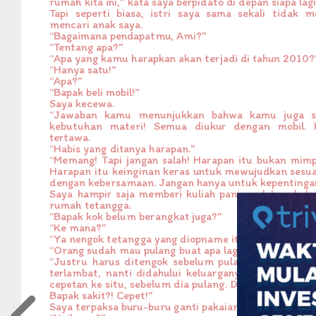
rumah kita ini,” kata saya berpidato di depan siapa lagi
Tapi seperti biasa, istri saya sama sekali tidak m
mencari anak saya.
“Bagaimana pendapatmu, Ami?”
“Tentang apa?”
“Apa yang kamu harapkan akan terjadi di tahun 2010?
“Hanya satu!”
“Apa?”
“Bapak beli mobil!”
Saya kecewa.
“Jawaban kamu menunjukkan bahwa kamu juga s
kebutuhan materi! Semua diukur dengan mobil.
tertawa.
“Habis yang ditanya harapan.”
“Memang! Tapi jangan salah! Harapan itu bukan mimp
Harapan itu keinginan keras untuk mewujudkan sesu
dengan kebersamaan. Jangan hanya untuk kepentingan d
Saya hampir saja memberi kuliah panjang lebar, kebu
rumah tetangga.
“Bapak kok belum berangkat juga?”
“Ke mana?”
“Ya nengok tetangga yang diopname itu. Nanti dia keb
“Orang sudah mau pulang buat apa lagi ditengok?”
“Justru harus ditengok sebelum pulang. Itu yang di
terlambat, nanti didahului keluarganya yang sudah 
cepetan ke situ, sebelum dia pulang. Dulu kan dia yang
Bapak sakit?! Cepet!”
Saya terpaksa buru-buru ganti pakaian, lalu keluar ru