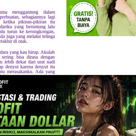
 lama menggantung dalam
rbuatan, sebagiannya lagi
tika pikiran-pikiran itu
ariku yang beruntung lalu
alu turun ke kerongkongan,
da juga yang melalui telinga
rakhir di otak.
dara yang kau hirup. Akulah
sering bisa dirasa dengan
 lebih dekat dari urat nadi
ap denyut karena denyut itu
entu merasakanku. Ada yang
lah itu.
nya aku tidak tertutup oleh
ak memercayai keberadaanku
u semacam ilusi. Itu karena
i tertutup. Padahal aku ada
elapan, setiap gerak, setiap
 desau suara, setiap kecapan
asan karena banyak yang
ata dan bahasa seringkali