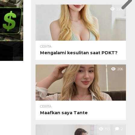
224
CERITA
Mengalami kesulitan saat PDKT?
206
CERITA
Maafkan saya Tante
193
2