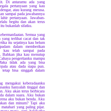
lit. Di antaramu ada yang
egala pertanyaan yang kau
dengar, atau kurang merasa.
kan sampai pada jawabannya
lahir pertanyaan. Jawaban-
lalu begitu dan akan terus
 itu bukanlah sifatku.
 kebermanfaatan. Semua yang
yang terlihat cacat dan tak
tika itu sejatinya kau belum
 padam dalam memberikan
ka kau telah sampai pada
 Bahkan jika kau menutup
. Cahaya pengertianku mampu
aka tidak ada yang bisa
pala atau dada siapa pun.
 tetap bisa singgah dalam
ng mengakui keberadaanku
sanku hanyalah tinggal dan
n. Aku akan terus berbicara
 ada dalam suara. Aku bukan
arena aku bukan benda. Aku
akan dan minum? Tapi aku
matahari yang paling pijar.
mana-mana, tapi hakikatku