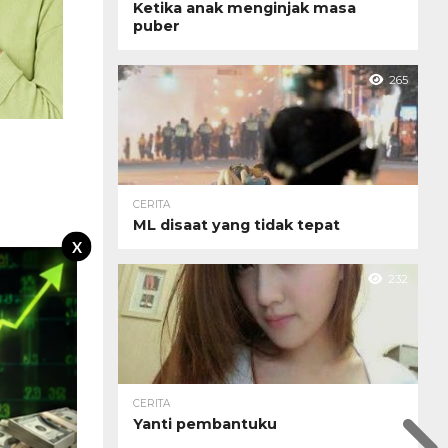
Ketika anak menginjak masa
puber
265
CERITA
ML disaat yang tidak tepat
X
232
CERITA
Yanti pembantuku