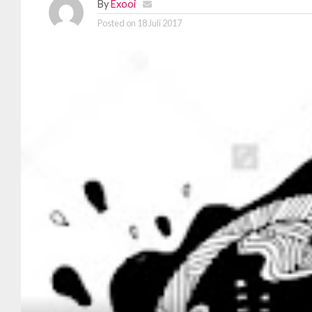
By
Exooi
Posted on
18 Juli 2017