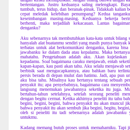
bertentangan. Justru keduanya saling melengkapi. Bay
tumbuh, terus hidup, dan beranak-pinak. Tidakkah kalian b
cepat meledak kelebihan penumpang? Kedua tanganku 
keseimbangan masing-masing. Keduanya bekerja berir
berhenti, maka terjadilah kekacauan. Lantas bagaima
denganku?
Aku sebenarnya tak membutuhkan kata-kata untuk bilang 
hanyalah alat buatanmu sendiri yang masih punya banyak k
terbatas untuk alat berkomunikasi denganku, karena bis
jawabanku ke dalam dada atau kepalamu. Maka bertanya
mahatahu. Pengetahuan adalah aku. Akan kujelaskan 
kepadamu. Soal bagaimana caraku menjawab, entah seketika
kapan-kapan, kau pasti akan tahu. Aku selalu menjawab se
berbisik saat mengucapkannya, atau bahkan baru terlint
persis berada di depan mulut dan hatimu. Jadi, apa pun u
aku bisa tahu. Misalnya kau bertanya tentang sebuah pe
penyakit itu; apa penyebabnya, bagaimana cara menyem
langsung menemukan jawabannya seketika itu juga. M
bertahun-tahun setelahnya, setelah seorang peneliti me
dengan begitu cermat. Ketika akhirnya peneliti itu tahu bah
begini, begini, begini, bahwa penyakit itu akan muncul jik
bahwa penyakit itu akan sembuh jika begini, begitu, begin
oleh si peneliti itu tadi sebenarnya adalah jawabanku 
untukmu.
Kadang memang butuh proses untuk memahamiku. Tapi jik