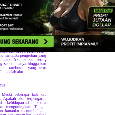
nggapku ada atau tidak. Aku
 adalah saksi atas segala
diri sendiri? Tidak, mereka
 menyembunyikanku. Apakah
sa dibilang begitu karena
agaimana caranya menemuiku,
, atau bahkan bersahabat
au mengasihi. Maka cintalah
ah memikirkan bagaimana
 udara. Meski kau tak bisa
mati dan hayati pelan-pelan.
mu memiliki pengertian yang
a tidak. Aku bahkan sering
ng sederhananya hingga kau
 dan rambutmu yang terus
Itu adalah aku.
nya
 Meski beberapa kali kau
. Apakah aku terpengaruh
 dan kehidupan adalah kedua
iku menguningkan. Tangan
gan kananku menumbuhkan,
an dan tangan kiriku saling