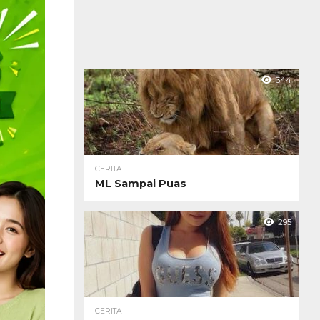
344
CERITA
ML Sampai Puas
295
CERITA