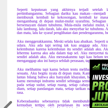
Seperti keputusan yang akhirnya terjadi setelah
pertimbanganmu. Sebagian dariku kau makan—menjadi pe
membusuk kembali ke kekosongan, kembali ke masa ke
mengambang di depan mulut-mulut syarafmu. Sebagian d
bersemayam dalam tubuhmu. Mula-mula melalui mulut, l
lalu lambung, lalu darah, lalu aku menyebar ke tubuhmu. A
dan mata, lalu ke syaraf penglihatan dan pendengaranmu, be
Aku menggerakkanmu. Meski selalu kau abaikan. Seperti u
udara. Aku ada tapi sering tak kau anggap ada. Aku 
kelembutan karena kelembutan itu sendiri adalah aku. Aku
lehermu karena aku ada dalam tiap sel. Aku menyertai ti
sendiri adalah aku. Aku merasakanmu tapi kau belum t
menganggap aku ini hanya sebilah perasaan, tapi aku bukan
Aku melihatmu tapi kamu belum tentu melihatku. Sebenar
sesuatu. Aku begitu nyata di depan mata. Kamu yang tid
lantas bilang bahwa aku hanyalah khayalan, bayangan, ata
kamu menutupi indramu sendiri sehingga semuanya pun jad
pada setiap sudut, setiap ruang, setiap cahaya, setiap keg
diam, setiap pandangan mata, setiap tarikan nafas, setiap
rasa.
Keberadaanku sebenarnya tidak membutuhkan penjel
kemudian tertipu oleh penjelasan itu sendiri. Kata-k