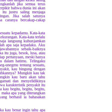
angkanlah jika semua terus
erpikir bahwa dunia ini akan
itu justru saling menjaga
ingan. Jika salah satunya
na caranya bercakap-cakap
sesuatu kepadamu. Kata-kata
ekurangan. Kata-kata terlalu
a saja langsung kuhunjamkan
lah apa saja kepadaku. Aku
jawabannya sebaik-baiknya
 itu juga, besok, lusa, atau
tiap pertanyaan, meski hanya
as dalam hatimu. Telingaku
neg-unegmu tentang sesuatu,
nyakit, kau bingung dengan
buhkannya? Mungkin kau tak
ungkin kau baru akan tahu
ngamati dan menyelidikinya
wa karakteristik penyakit itu
a kau begitu, begitu, begitu,
i, maka apa yang diterangkan
yang berhasil ia bahasakan
a kau benar ingin tahu apa