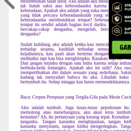
menimbulkan salah tafsir. Aku adalah aku meski kau menga
tak butuh saksi atas keberadaanku karena aku sendiri
keberadaan. Apakah aku adalah yang suka menyembunyikan 
yang tidak percaya keberadaankulah yang sebenarnya
keberadaanku membutuhkan tempat? Sebenarnya tidak bi
tempat itu sendiri adalah bagian kecil dariku. Lantas b
bercakap-cakap denganku, mengeluh, bercengkerama
denganku?
Sudah kubilang, aku adalah ketika kau mencinta, ketika k
terhadap sesama, kasihlah terhadap semua. Tak us
kejadiannya, kau pasti akan bertemu denganku. Akulah
melihatku tapi kau bisa menghirupku. Rasakan saja itu. Nik
Dan jangan terpaku dengan satu indra karena setiap indra
berbeda-beda tentangku. Apakah aku ini sulit? Aku ras
memperlihatkan diri dalam sesuatu yang sederhana. Saki
kadang tak menyadari bahwa itu aku. Lihatlah kuku
bertumbuh itu. Setiap minggu kau harus memendekkannya. 
Baca: Cerpen Perepuan yang Tergila-Gila pada Mesin Cuci
Aku adalah tumbuh. Juga tunas-tunas pepohonan itu.
memotong atau menebangnya, aku akan terus tumbuh
kematian? Ah, itu pertanyaan yang kurang tepat. Kematian
tanganku. Tangan kananku menghijaukan, tangan kir
kananku menyirami, tangan kiriku mengeringkan. Tan
tangan kiriku memupuskan. Jangan bilang bahwa tangan kan