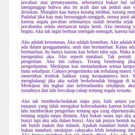
jawaban atas pertanyaanmu, sebenarnya bukan hal su
menganggap bahwa aku ini acuh dan tak peduli atas s
desiskan. Mungkin kau hanya kurang melihat, kurang men
Padahal jika kau mau bersungguh-sungguh, semua pasti a
karena segala jawaban sebenarnya sudah tersedia sejak 
jawabanku selalu memancar tanpa henti. Aku memang se
begitu. Aku tak ingin berbuat setengah-setengah, karena hal
Aku adalah ketuntasan. Aku adalah keutuhan. Aku adalah
ada dalam genggamanku, utuh dan bermanfaat. Kalau ada 
bermanfaat, itu hanya karena kau belum tahu saja. Maka ke
mengetahui aku. Aku seperti matahari. Tak pernah
pengertian. Aku inti cahaya. Terang benderang ji
pengertianmu. Meskipun kau memadamkan semua lampu.
mata sekalipun. Cahaya pengertianku tak terhalang materi
menembus tembok bahkan yang kerapatannya besi. M
menghalangi jika aku sudah berkehendak hinggap di ke
Meskipun dia ingkar atas keberadaanku sekalipun, aku
rumahnya dan lalu bercakap-cakap tentang segala sesuatu.
Aku tak membeda-bedakan siapa pun, baik antara ya
maupun yang tidak mengakui keberadaanku karena keharu
lalu memberikan pengertian tentang apa yang dipertanyaka
tentang segala tanpa diminta. Aku bukan suara tapi aku
bunyi tapi aku ada dalam bunyi. Aku tak punya bentuk k
tak butuh makan dan minum. Apakah matahari butuh m
bukan matahari, meskipun cahayaku lebih benderang dari 
Aku hanya memberi dan tak butuh diberi. Aku ada di 