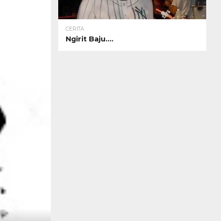
CERITA
Ngirit Baju….