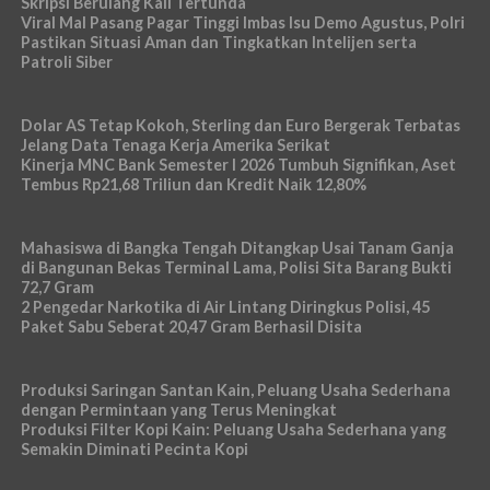
Skripsi Berulang Kali Tertunda
Viral Mal Pasang Pagar Tinggi Imbas Isu Demo Agustus, Polri
Pastikan Situasi Aman dan Tingkatkan Intelijen serta
Patroli Siber
Dolar AS Tetap Kokoh, Sterling dan Euro Bergerak Terbatas
Jelang Data Tenaga Kerja Amerika Serikat
Kinerja MNC Bank Semester I 2026 Tumbuh Signifikan, Aset
Tembus Rp21,68 Triliun dan Kredit Naik 12,80%
Mahasiswa di Bangka Tengah Ditangkap Usai Tanam Ganja
di Bangunan Bekas Terminal Lama, Polisi Sita Barang Bukti
72,7 Gram
2 Pengedar Narkotika di Air Lintang Diringkus Polisi, 45
Paket Sabu Seberat 20,47 Gram Berhasil Disita
Produksi Saringan Santan Kain, Peluang Usaha Sederhana
dengan Permintaan yang Terus Meningkat
Produksi Filter Kopi Kain: Peluang Usaha Sederhana yang
Semakin Diminati Pecinta Kopi