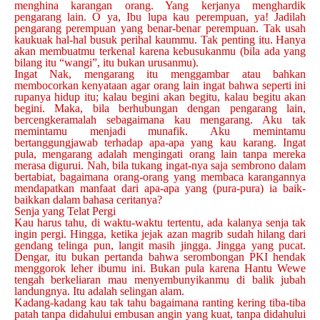
menghina karangan orang. Yang kerjanya menghardik
pengarang lain. O ya, Ibu lupa kau perempuan, ya! Jadilah
pengarang perempuan yang benar-benar perempuan. Tak usah
kaukuak hal-hal busuk perihal kaummu. Tak penting itu. Hanya
akan membuatmu terkenal karena kebusukanmu (bila ada yang
bilang itu “wangi”, itu bukan urusanmu).
Ingat Nak, mengarang itu menggambar atau bahkan
membocorkan kenyataan agar orang lain ingat bahwa seperti ini
rupanya hidup itu; kalau begini akan begitu, kalau begitu akan
begini. Maka, bila berhubungan dengan pengarang lain,
bercengkeramalah sebagaimana kau mengarang. Aku tak
memintamu menjadi munafik. Aku memintamu
bertanggungjawab terhadap apa-apa yang kau karang. Ingat
pula, mengarang adalah mengingati orang lain tanpa mereka
merasa digurui. Nah, bila tukang ingat-nya saja sembrono dalam
bertabiat, bagaimana orang-orang yang membaca karangannya
mendapatkan manfaat dari apa-apa yang (pura-pura) ia baik-
baikkan dalam bahasa ceritanya?
Senja yang Telat Pergi
Kau harus tahu, di waktu-waktu tertentu, ada kalanya senja tak
ingin pergi. Hingga, ketika jejak azan magrib sudah hilang dari
gendang telinga pun, langit masih jingga. Jingga yang pucat.
Dengar, itu bukan pertanda bahwa serombongan PKI hendak
menggorok leher ibumu ini. Bukan pula karena Hantu Wewe
tengah berkeliaran mau menyembunyikanmu di balik jubah
landungnya. Itu adalah selingan alam.
Kadang-kadang kau tak tahu bagaimana ranting kering tiba-tiba
patah tanpa didahului embusan angin yang kuat, tanpa didahului