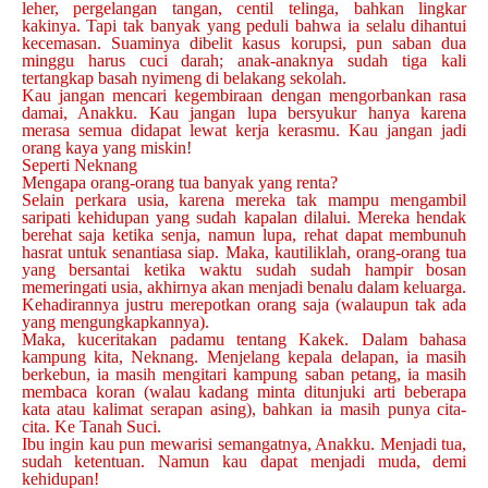
leher, pergelangan tangan, centil telinga, bahkan lingkar
kakinya. Tapi tak banyak yang peduli bahwa ia selalu dihantui
kecemasan. Suaminya dibelit kasus korupsi, pun saban dua
minggu harus cuci darah; anak-anaknya sudah tiga kali
tertangkap basah nyimeng di belakang sekolah.
Kau jangan mencari kegembiraan dengan mengorbankan rasa
damai, Anakku. Kau jangan lupa bersyukur hanya karena
merasa semua didapat lewat kerja kerasmu. Kau jangan jadi
orang kaya yang miskin!
Seperti Neknang
Mengapa orang-orang tua banyak yang renta?
Selain perkara usia, karena mereka tak mampu mengambil
saripati kehidupan yang sudah kapalan dilalui. Mereka hendak
berehat saja ketika senja, namun lupa, rehat dapat membunuh
hasrat untuk senantiasa siap. Maka, kautiliklah, orang-orang tua
yang bersantai ketika waktu sudah sudah hampir bosan
memeringati usia, akhirnya akan menjadi benalu dalam keluarga.
Kehadirannya justru merepotkan orang saja (walaupun tak ada
yang mengungkapkannya).
Maka, kuceritakan padamu tentang Kakek. Dalam bahasa
kampung kita, Neknang. Menjelang kepala delapan, ia masih
berkebun, ia masih mengitari kampung saban petang, ia masih
membaca koran (walau kadang minta ditunjuki arti beberapa
kata atau kalimat serapan asing), bahkan ia masih punya cita-
cita. Ke Tanah Suci.
Ibu ingin kau pun mewarisi semangatnya, Anakku. Menjadi tua,
sudah ketentuan. Namun kau dapat menjadi muda, demi
kehidupan!