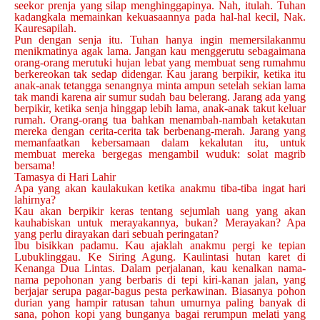
seekor prenja yang silap menghinggapinya. Nah, itulah. Tuhan
kadangkala memainkan kekuasaannya pada hal-hal kecil, Nak.
Kauresapilah.
Pun dengan senja itu. Tuhan hanya ingin memersilakanmu
menikmatinya agak lama. Jangan kau menggerutu sebagaimana
orang-orang merutuki hujan lebat yang membuat seng rumahmu
berkereokan tak sedap didengar. Kau jarang berpikir, ketika itu
anak-anak tetangga senangnya minta ampun setelah sekian lama
tak mandi karena air sumur sudah bau belerang. Jarang ada yang
berpikir, ketika senja hinggap lebih lama, anak-anak takut keluar
rumah. Orang-orang tua bahkan menambah-nambah ketakutan
mereka dengan cerita-cerita tak berbenang-merah. Jarang yang
memanfaatkan kebersamaan dalam kekalutan itu, untuk
membuat mereka bergegas mengambil wuduk: solat magrib
bersama!
Tamasya di Hari Lahir
Apa yang akan kaulakukan ketika anakmu tiba-tiba ingat hari
lahirnya?
Kau akan berpikir keras tentang sejumlah uang yang akan
kauhabiskan untuk merayakannya, bukan? Merayakan? Apa
yang perlu dirayakan dari sebuah peringatan?
Ibu bisikkan padamu. Kau ajaklah anakmu pergi ke tepian
Lubuklinggau. Ke Siring Agung. Kaulintasi hutan karet di
Kenanga Dua Lintas. Dalam perjalanan, kau kenalkan nama-
nama pepohonan yang berbaris di tepi kiri-kanan jalan, yang
berjajar serupa pagar-bagus pesta perkawinan. Biasanya pohon
durian yang hampir ratusan tahun umurnya paling banyak di
sana, pohon kopi yang bunganya bagai rerumpun melati yang