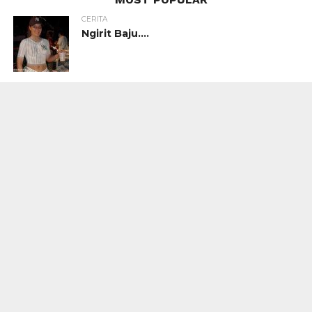
CERITA
Ngirit Baju….