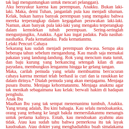
tak lagi menguntungkan untuk mencari pelanggan).
Aku bersyukur karena kau perempuan, Anakku. Bukan laki-
laki. Maka, demi Tuhan, janganlah pula kau menjadi siluman.
Kelak, bukan hanya banyak perempuan yang mengaku bahwa
mereka terperangkap dalam kegagahan perawakan laki-laki.
Namun, akan banyak pula laki-laki yang mengaku terperangkap
dalam kemolekan tubuh perempuan. Sering-seringlah
mengunjungiku, Anakku. Agar kau ingat padaku. Pada nasihat-
nasihatku. Pada kematianku. Pada kematianmu.
Lelaki Pencuri Cahaya
Sekarang kau sudah menjadi perempuan dewasa. Serupa aku
beberapa tahun sebelum mengandung. Kau masih saja memakai
pakaian yang landung-landung. Rok yang mencium mata tumit,
dan baju kurung yang berkancing setengah kilan di atas
payudara, membungkus lenganmu hingga ke gelang tangan.
Maka, carilah pemuda yang selalu membuatmu bercucuran
cahaya karena mentari telah berhasil ia curi dan ia rasukkan ke
dalam dirinya.* Dialah pemuda yang akan menjagamu. Menjaga
pusara ibumu. Menjaga kehormatanmu. Menjaga anakmu agar
tak menikah sebagaimana kau kelak: berwali hakim di hadapan
penghulu.
Anak Ibu
Maafkan Ibu yang tak sempat menemanimu tumbuh, Anakku.
Yang terang adalah, Ibu kini bahagia. Kau selalu mendoakanku,
orang yang terbang ke langit bakda memersilakanmu menangis
untuk pertama kalinya. Entah, kau mendoakan ayahmu atau
tidak. Atau kau sudah tahu bahwa pemerkosa itu tak layak
kaudoakan. Atau dokter yang menghadiahiku buah simalakama