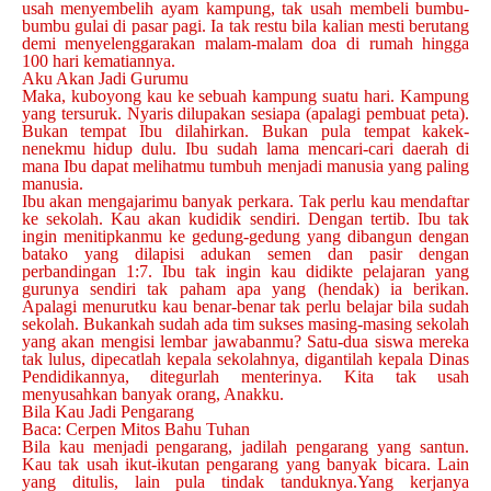
usah menyembelih ayam kampung, tak usah membeli bumbu-
bumbu gulai di pasar pagi. Ia tak restu bila kalian mesti berutang
demi menyelenggarakan malam-malam doa di rumah hingga
100 hari kematiannya.
Aku Akan Jadi Gurumu
Maka, kuboyong kau ke sebuah kampung suatu hari. Kampung
yang tersuruk. Nyaris dilupakan sesiapa (apalagi pembuat peta).
Bukan tempat Ibu dilahirkan. Bukan pula tempat kakek-
nenekmu hidup dulu. Ibu sudah lama mencari-cari daerah di
mana Ibu dapat melihatmu tumbuh menjadi manusia yang paling
manusia.
Ibu akan mengajarimu banyak perkara. Tak perlu kau mendaftar
ke sekolah. Kau akan kudidik sendiri. Dengan tertib. Ibu tak
ingin menitipkanmu ke gedung-gedung yang dibangun dengan
batako yang dilapisi adukan semen dan pasir dengan
perbandingan 1:7. Ibu tak ingin kau didikte pelajaran yang
gurunya sendiri tak paham apa yang (hendak) ia berikan.
Apalagi menurutku kau benar-benar tak perlu belajar bila sudah
sekolah. Bukankah sudah ada tim sukses masing-masing sekolah
yang akan mengisi lembar jawabanmu? Satu-dua siswa mereka
tak lulus, dipecatlah kepala sekolahnya, digantilah kepala Dinas
Pendidikannya, ditegurlah menterinya. Kita tak usah
menyusahkan banyak orang, Anakku.
Bila Kau Jadi Pengarang
Baca: Cerpen Mitos Bahu Tuhan
Bila kau menjadi pengarang, jadilah pengarang yang santun.
Kau tak usah ikut-ikutan pengarang yang banyak bicara. Lain
yang ditulis, lain pula tindak tanduknya.Yang kerjanya