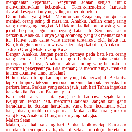
menghantar keperluan. Senyuman adalah senjata untuk
menyembunyikan kebusukan. Tolong-menolong haruslah
diawali kesepakatan yang saling menguntungkan.
Demi Tuhan yang Maha Menurunkan Keajaiban, kuingin kau
menjadi orang asing di masa itu, Anakku. Jadilah orang asing
yang memegang tongkat Al Hakim. Jadilah orang asing yang
jernih berpikir, teguh memegang kata hati. Semuanya akan
berkabut, Anakku. Hanya yang sombong yang tak melihat kabut
itu. Hanya yang asing yang merasa terganggu oleh kabut itu.
Kau, kuingin kau selalu was-was terhadap kabut itu, Anakku.
Jadilah Orang Miskin yang Kaya
Dengar, Anakku. Jangan pernah percaya pada kata-kata orang
yang berdasi itu: Bila kau ingin berhasil, maka cintailah
pekerjaanmu! Ingat, Anakku. Tak ada orang yang benar-benar
mencintai pekerjaannya. Bila memang ia mencintainya, maukah
ia menjabaninya tanpa imbalan?
Hidup adalah tumpukan topeng yang tak berwujud. Berlapis-
lapis ditimpuk, takkan membuat mukamu tampak berbeda. Ini
perkara lama. Perkara yang sudah jauh-jauh hari Tuhan ingatkan
kepada kita. Padaku. Padamu pula.
Kau pelihara saja harta yang telah kaubawa sejak lahir.
Kejujuran, rendah hati, mencintai saudara. Jangan kau ganti
harta-harta itu dengan harta-harta yang baru: ketenaran, gelar
haji, jabatan, mobil, emas-permata. Maka, jadilah orang miskin
yang kaya, Anakku! Orang miskin yang bahagia.
Malam Setan
Malam, tak ubahnya siang hari. Bahkan lebih meriap. Kau akan
mendapati perempuan jadi-jadian di sekitar rumah (rel kereta api