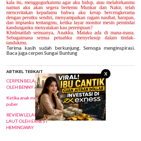
kala itu, menggugurkanmu agar aku hidup, atau melahirkanmu
namun aku akan segera bertemu Munkar dan Nakir, telah
menceritakan kepadamu bahwa aku kerap bercengkerama
dengan perutku sendiri, menyampaikan ragam nasihat, harapan,
dan impianku tentangmu, ketika layar monitor mesin pemindai
kandunganku menyatakan kau perempuan?
Khidmatilah semuanya, Anakku. Mataku ada di mana-mana.
Sebagaimana semua petuahku menyelusup dalam tindak-
tandukmu.
Terima kasih sudah berkunjung. Semoga menginspirasi.
Baca juga cerpen Sungai Buntung
ARTIKEL TERKAIT
X
CERPEN BELAJAR SETIA
OLEH BENNY ARNAS
Ketika anak menginjak masa
puber
REVIEW LELAKI TUA DAN
LAUT OLEH ERNEST
HEMINGWAY