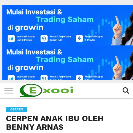
HOME
FILTER
BERITA
BIODATA
CERITA
CERPEN
EKSKLUSIF
FOTO
VIDEO
TIPS
MORE
CERPEN
CERPEN ANAK IBU OLEH
BENNY ARNAS