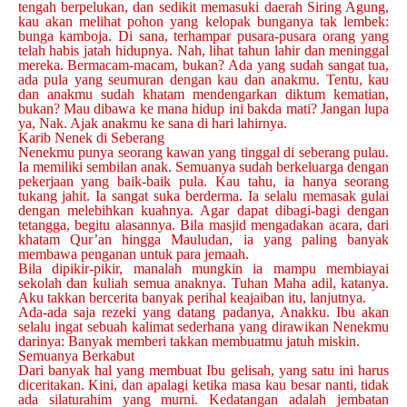
tengah berpelukan, dan sedikit memasuki daerah Siring Agung,
kau akan melihat pohon yang kelopak bunganya tak lembek:
bunga kamboja. Di sana, terhampar pusara-pusara orang yang
telah habis jatah hidupnya. Nah, lihat tahun lahir dan meninggal
mereka. Bermacam-macam, bukan? Ada yang sudah sangat tua,
ada pula yang seumuran dengan kau dan anakmu. Tentu, kau
dan anakmu sudah khatam mendengarkan diktum kematian,
bukan? Mau dibawa ke mana hidup ini bakda mati? Jangan lupa
ya, Nak. Ajak anakmu ke sana di hari lahirnya.
Karib Nenek di Seberang
Nenekmu punya seorang kawan yang tinggal di seberang pulau.
Ia memiliki sembilan anak. Semuanya sudah berkeluarga dengan
pekerjaan yang baik-baik pula. Kau tahu, ia hanya seorang
tukang jahit. Ia sangat suka berderma. Ia selalu memasak gulai
dengan melebihkan kuahnya. Agar dapat dibagi-bagi dengan
tetangga, begitu alasannya. Bila masjid mengadakan acara, dari
khatam Qur’an hingga Mauludan, ia yang paling banyak
membawa penganan untuk para jemaah.
Bila dipikir-pikir, manalah mungkin ia mampu membiayai
sekolah dan kuliah semua anaknya. Tuhan Maha adil, katanya.
Aku takkan bercerita banyak perihal keajaiban itu, lanjutnya.
Ada-ada saja rezeki yang datang padanya, Anakku. Ibu akan
selalu ingat sebuah kalimat sederhana yang dirawikan Nenekmu
darinya: Banyak memberi takkan membuatmu jatuh miskin.
Semuanya Berkabut
Dari banyak hal yang membuat Ibu gelisah, yang satu ini harus
diceritakan. Kini, dan apalagi ketika masa kau besar nanti, tidak
ada silaturahim yang murni. Kedatangan adalah jembatan