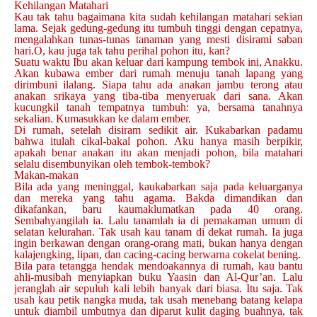
Kehilangan Matahari
Kau tak tahu bagaimana kita sudah kehilangan matahari sekian
lama. Sejak gedung-gedung itu tumbuh tinggi dengan cepatnya,
mengalahkan tunas-tunas tanaman yang mesti disirami saban
hari.O, kau juga tak tahu perihal pohon itu, kan?
Suatu waktu Ibu akan keluar dari kampung tembok ini, Anakku.
Akan kubawa ember dari rumah menuju tanah lapang yang
dirimbuni ilalang. Siapa tahu ada anakan jambu terong atau
anakan srikaya yang tiba-tiba menyeruak dari sana. Akan
kucungkil tanah tempatnya tumbuh: ya, bersama tanahnya
sekalian. Kumasukkan ke dalam ember.
Di rumah, setelah disiram sedikit air. Kukabarkan padamu
bahwa itulah cikal-bakal pohon. Aku hanya masih berpikir,
apakah benar anakan itu akan menjadi pohon, bila matahari
selalu disembunyikan oleh tembok-tembok?
Makan-makan
Bila ada yang meninggal, kaukabarkan saja pada keluarganya
dan mereka yang tahu agama. Bakda dimandikan dan
dikafankan, baru kaumaklumatkan pada 40 orang.
Sembahyangilah ia. Lalu tanamlah ia di pemakaman umum di
selatan kelurahan. Tak usah kau tanam di dekat rumah. Ia juga
ingin berkawan dengan orang-orang mati, bukan hanya dengan
kalajengking, lipan, dan cacing-cacing berwarna cokelat bening.
Bila para tetangga hendak mendoakannya di rumah, kau bantu
ahli-musibah menyiapkan buku Yaasin dan Al-Qur’an. Lalu
jeranglah air sepuluh kali lebih banyak dari biasa. Itu saja. Tak
usah kau petik nangka muda, tak usah menebang batang kelapa
untuk diambil umbutnya dan diparut kulit daging buahnya, tak