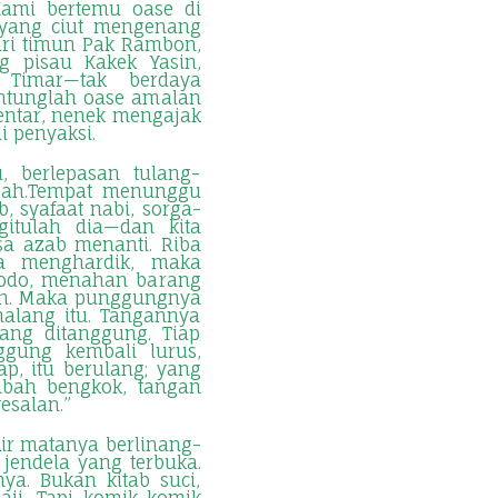
Kami bertemu oase di
 yang ciut mengenang
uri timun Pak Rambon,
g pisau Kakek Yasin,
Timar—tak berdaya
ntunglah oase amalan
bentar, nenek mengajak
di penyaksi.
, berlepasan tulang-
rzah.Tempat menunggu
, syafaat nabi, sorga-
gitulah dia—dan kita
a azab menanti. Riba
a menghardik, maka
lodo, menahan barang
han. Maka punggungnya
alang itu. Tangannya
ang ditanggung. Tiap
ggung kembali lurus,
ap, itu berulang; yang
mbah bengkok, tangan
yesalan.”
Air matanya berlinang-
 jendela yang terbuka.
ya. Bukan kitab suci,