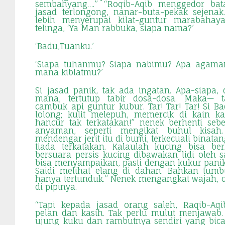
sembahyang….” “Roqib-Aqib menggedor bat
jasad terlongong, nanar-buta-pekak sejena
lebih menyerupai kilat-guntur marabah
telinga, ‘Ya Man rabbuka, siapa nama?’
‘Badu,Tuanku.’
‘Siapa tuhanmu? Siapa nabimu? Apa agama
mana kiblatmu?’
Si jasad panik, tak ada ingatan. Apa-siapa
mana, tertutup tabir dosa-dosa. Maka— t
cambuk api guntur kubur. Tar! Tar! Tar! Si Ba
lolong; kulit melepuh, memercik di kain k
hancur tak terkatakan!” nenek berhenti seb
anyaman, seperti mengikat buhul kisah
mendengar jerit itu di bumi, terkecuali binata
tiada terkatakan. Kalaulah kucing bisa be
bersuara persis kucing dibawakan lidi oleh 
bisa menyampaikan, pasti dengan kukur pani
Saidi melihat elang di dahan. Bahkan tumb
hanya tertunduk.” Nenek mengangkat wajah,
di pipinya.
“Tapi kepada jasad orang saleh, Raqib-Aqi
pelan dan kasih. Tak perlu mulut menjawab.
ujung kuku dan rambutnya sendiri yang bicar