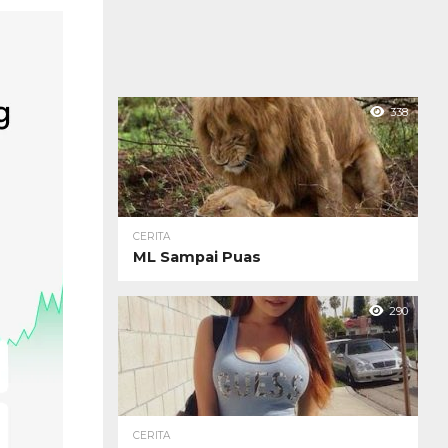
338
CERITA
ML Sampai Puas
290
CERITA