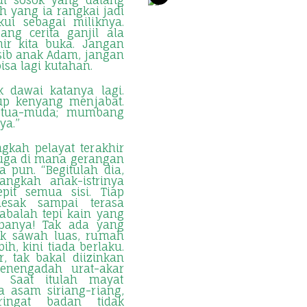
di sosok yang datang
h yang ia rangkai jadi
ui sebagai miliknya.
ang cerita ganjil ala
hir kita buka. Jangan
ib anak Adam, jangan
bisa lagi kutahan.
 dawai katanya lagi.
dup kenyang menjabat.
, tua-muda; mumbang
nya.”
ngkah pelayat terakhir
duga di mana gerangan
a pun. “Begitulah dia,
langkah anak-istrinya
pit semua sisi. Tiap
desak sampai terasa
rabalah tepi kain yang
rupanya! Tak ada yang
yak sawah luas, rumah
ih, kini tiada berlaku.
, tak bakal diizinkan
enengadah urat-akar
 Saat itulah mayat
a asam siriang-riang,
ingat badan tidak