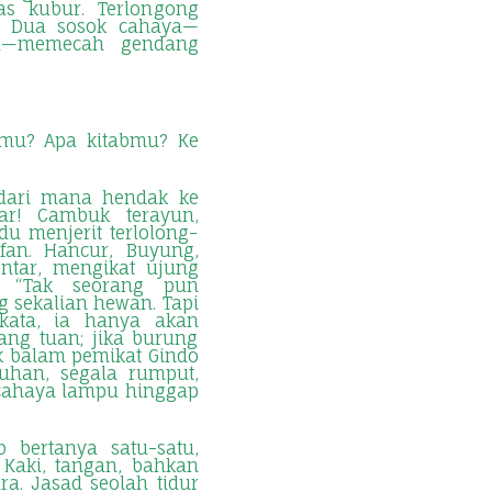
as kubur. Terlongong
k. Dua sosok cahaya—
aya—memecah gendang
mu? Apa kitabmu? Ke
, dari mana hendak ke
ar! Cambuk terayun,
du menjerit terlolong-
afan. Hancur, Buyung,
entar, mengikat ujung
. “Tak seorang pun
ng sekalian hewan. Tapi
rkata, ia hanya akan
sang tuan; jika burung
k balam pemikat Gindo
uhan, segala rumput,
 cahaya lampu hinggap
b bertanya satu-satu,
 Kaki, tangan, bahkan
a. Jasad seolah tidur