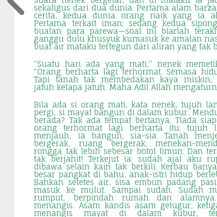
Suara nenek bergetar, dan di mataku ia ja
sekaligus dari dua dunia. Pertama alam barza
cerita, kedua dunia orang naik yang ia ak
Pertama terkait iman; sedang kedua sipong
bualan para parewa—soal ini biarlah terak
ganggu dulu khusyuk kumasuk ke amalan nas
buat air mataku tertegun dari aliran yang tak 
“Suatu hari ada yang mati,” nenek memetik
“Orang berharta lagi terhormat. Semasa hi
Tapi tanah tak membedakan kaya miskin
jatuh kelapa jatuh. Maha Adil Allah mengatur
Bila ada si orang mati, kata nenek, tujuh la
pergi, si mayat bangun di dalam kubur. Men
berada? Tak ada tempat bertanya. Tiada siap
orang terhormat lagi berharta itu: tujuh 
menjauh, ia bangun, sia-sia. Tanah menje
bergerak, ruang bergerak, menekan-men
rongga tak lebih sebesar botol limun. Dan te
tak berjahit! Terkejut ia: sudah ajal aku 
dibawa selain kain tak berkili. Kerbau ban
besar pangkat di bahu, anak-istri hidup berleb
Bahkan setetes air, sisa embun padang pasir
masuk ke mulut. Sampai sudah. Sudah m
rumput, berpindah rumah dan alamnya.
menangis. Asam kandis asam gelugur, ketig
menangis mayat di dalam kubur, ter