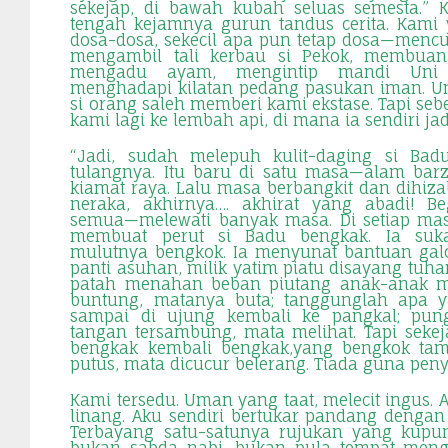
sekejap, di bawah kubah seluas semesta.” 
tengah kejamnya gurun tandus cerita. Kami
dosa-dosa, sekecil apa pun tetap dosa—menc
mengambil tali kerbau si Pekok, membuan
mengadu ayam, mengintip mandi Uni 
menghadapi kilatan pedang pasukan iman. U
si orang saleh memberi kami ekstase. Tapi se
kami lagi ke lembah api, di mana ia sendiri ja
“Jadi, sudah melepuh kulit-daging si Badu
tulangnya. Itu baru di satu masa—alam ba
kiamat raya. Lalu masa berbangkit dan dihizab
neraka, akhirnya…. akhirat yang abadi! Be
semua—melewati banyak masa. Di setiap mas
membuat perut si Badu bengkak. Ia suk
mulutnya bengkok. Ia menyunat bantuan ga
panti asuhan, milik yatim piatu disayang tu
patah menahan beban piutang anak-anak m
buntung, matanya buta; tanggunglah apa y
sampai di ujung kembali ke pangkal; pun
tangan tersambung, mata melihat. Tapi sekej
bengkak kembali bengkak,yang bengkok ta
putus, mata dicucur belerang. Tiada guna pen
Kami tersedu. Uman yang taat, melecit ingus. 
linang. Aku sendiri bertukar pandang dengan
Terbayang satu-satunya rujukan yang kupun