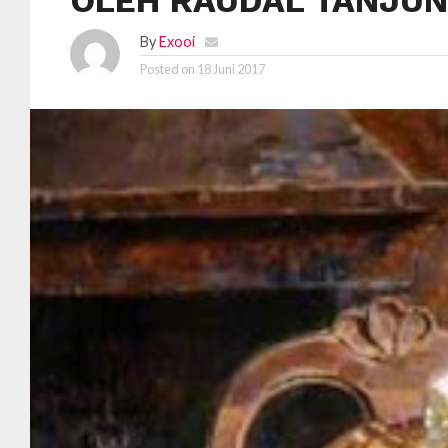
OLEH RAUDAL TANJU
By
Exooi
Posted on
18 Juni 2017