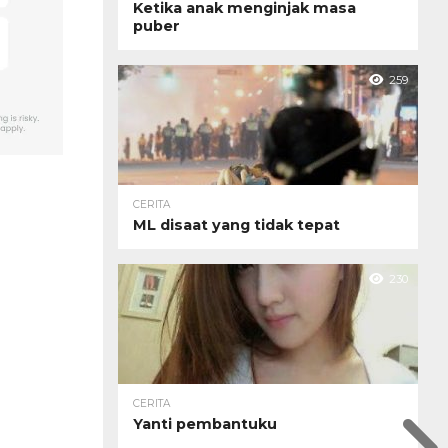
Ketika anak menginjak masa
puber
259
CERITA
ML disaat yang tidak tepat
230
CERITA
Yanti pembantuku