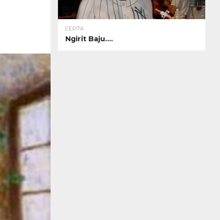
CERITA
Ngirit Baju….