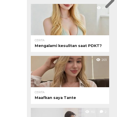
219
CERITA
Mengalami kesulitan saat PDKT?
203
CERITA
Maafkan saya Tante
192
2