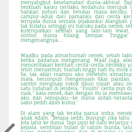
menyangkut keselamatan dunia-akhirat. Ta
berkisah kalau ceritaku terdahulu merujuk
bahkan pohon dan belukar masa kecilku. L
campur-aduk dari pamanku dan cerita keci
ternyata dunia semata pijakanku! Alangkah pi
tak kutahu setinggi ini haruku pada nenek, se
kutempatkan setelah yang lain-lain lewat,
simbol dunia hilang sempat. Tinggal
mengenangnya….
Maafku pada almarhumah nenek, sebab takl
ketika padanya mengenang. Maaf juga ata
menceritakan kembali cerita-cerita nenekku 
lebih menyentuh; biarlah tinggi hati itu milik
Ya, tak akan mampu aku melebihi almarhu
mata, bersimpuh mengenyam tikar pandan
sambil mengisap rokok daun nipah atau mu
satu ludahan di jendela, “Puuih!” cerita pun d
naik,” kata nenek, dan dengan itu ia memba
aku dan sepupuku—ke dunia antah-beranta
saksi pedih azab kubur.”
Di alam yang tak teraba panca indra, nene
anak Adam. “Betapa sedih, Buyung! Jika tahu b
kita lahir ke dunia. Tapi janji ke Ilahi terlanjur
kepala, sembilan bulan di rahim bunda, lal