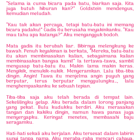
“Selama ia cuma bicara pada batu, biarkan saja. Kita
juga butuh hiburan kan?” Goldstein mendengus,
kemudian meludah.
“Kau tak akan percaya, tetapi batu-batu ini memang
bicara padaku!” Gadis itu berusaha meyakinkanku. “Kau
mau tahu apa katanya?” Aku mengangguk bodoh.
Mata gadis itu berubah liar. Bibirnya melengkung ke
bawah. Penuh keyakinan ia berkata, “Mereka, batu-batu
itu akan membinasakan kalian, sebagaimana kalian
membinasakan bangsa kami!” Ia tertawa-tawa, sambil
mengusap batu-batu itu. Makin lama makin keras.
Mengikik, menukik-nukik. Menyeramkan. Lalu tiba-tiba
dingin. Angin! Tawa itu menjelma angin puyuh yang
berputar, terus berputar menggulungku…, lalu
menghempaskanku ke sebuah tepian.
Tiba-tiba saja aku telah berada di tempat lain.
Sekelilingku gelap. Aku berada dalam lorong panjang
yang pekat. Bulu kudukku berdiri. Aku merasakan
tangan dan kakiku dingin, namun hawa panas juga
menyergapku. Keringat menetes, membasahi baju
seragamku.
Hati-hati sekali aku berjalan. Aku tersesat dalam labirin
sunyi tanpa nama. Aku meraba-raba mencari cahaya.