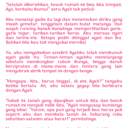
“Setelah dibersihkan, besok rumah ini bisa kita tempati.
Ayo, beritahu ibumu!” seru Ayah tak peduli.
Aku menatap gadis itu lagi dan menemukan diriku yang
masih gemetar, tenggelam dalam bulat matanya. Dan
wajah runcing kanak-kanaknya memperlihatkan garis-
garis tegar, tarikan-tarikan keras. Aku merasa nyeri
dan teriris-iris. Betapa pedih ditinggal ayah dan ibu.
Bahkan bila kau tak menyukai mereka!
Ya, aku menyaksikan sendiri! Ayahku telah membunuh
ayah gadis itu. Teman-teman ayahku menelanjangi
sebelum membongkar tubuh ibunya, hingga darah
bercipratan di mana-mana dan tentara yang lain
mengobrak abrik tempat ini dengan bengis.
“Mengapa… kita… harus tinggal… di sini, Ayah?” tanyaku
ketika berlalu. Ah, aku selalu gagap bila berbicara
dengan Ayah.
“Sebab ini tanah yang dijanjikan untuk kita dan besok
rumah ini menjadi milik kita, “Ayah mengusap kumisnya
yang lebat. “Yatom, apa pun yang terjadi kau harus jadi
seperti aku dan membela tanah ini. Sekarang coba
sebutkan satanim atau harar!” perintahnya.