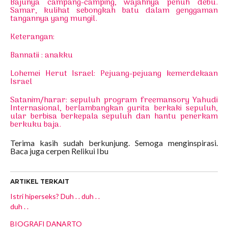
Bajunya campang-camping, wajahnya penuh debu.
Samar, kulihat sebongkah batu dalam genggaman
tangannya yang mungil.
Keterangan:
Bannatii : anakku
Lohemei Herut Israel: Pejuang-pejuang kemerdekaan
Israel
Satanim/harar: sepuluh program freemansory Yahudi
Internasional, berlambangkan gurita berkaki sepuluh,
ular berbisa berkepala sepuluh dan hantu penerkam
berkuku baja.
Terima kasih sudah berkunjung. Semoga menginspirasi.
Baca juga cerpen Relikui Ibu
ARTIKEL TERKAIT
Istri hiperseks? Duh . . duh . .
duh . .
BIOGRAFI DANARTO