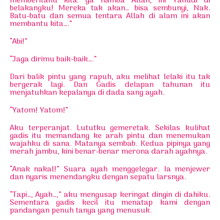
memberitahu kita: ya hamba Allah, ini Yahudi di
belakangku! Mereka tak akan… bisa sembunyi, Nak.
Batu-batu dan semua tentara Allah di alam ini akan
membantu kita….”
“Abi!”
“Jaga dirimu baik-baik….”
Dari balik pintu yang rapuh, aku melihat lelaki itu tak
bergerak lagi. Dan Gadis delapan tahunan itu
menjatuhkan kepalanya di dada sang ayah.
“Yatom! Yatom!”
Aku terperanjat. Lututku gemeretak. Sekilas kulihat
gadis itu memandang ke arah pintu dan menemukan
wajahku di sana. Matanya sembab. Kedua pipinya yang
merah jambu, kini benar-benar merona darah ayahnya.
“Anak nakal!” Suara ayah menggelegar. Ia menjewer
dan nyaris menendangku dengan sepatu larsnya.
“Tapi…, Ayah…,” aku mengusap keringat dingin di dahiku.
Sementara gadis kecil itu menatap kami dengan
pandangan penuh tanya yang menusuk.