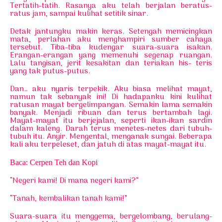
Tertatih-tatih. Rasanya aku telah berjalan beratus-
ratus jam, sampai kulihat setitik sinar.
Detak jantungku makin keras. Setengah memicingkan
mata, perlahan aku menghampiri sumber cahaya
tersebut. Tiba-tiba kudengar suara-suara isakan.
Erangan-erangan yang memenuhi segenap ruangan.
Lalu tangisan, jerit kesakitan dan teriakan his- teris
yang tak putus-putus.
Dan… aku nyaris terpekik. Aku biasa melihat mayat,
namun tak sebanyak ini! Di hadapanku kini kulihat
ratusan mayat bergelimpangan. Semakin lama semakin
banyak. Menjadi ribuan dan terus bertambah lagi.
Mayat-mayat itu berjejalan, seperti ikan-ikan sardin
dalam kaleng. Darah terus menetes-netes dari tubuh-
tubuh itu. Anyir. Mengental, menganak sungai. Beberapa
kali aku terpeleset, dan jatuh di atas mayat-mayat itu.
Baca: Cerpen Teh dan Kopi
“Negeri kami! Di mana negeri kami?”
“Tanah, kembalikan tanah kami!”
Suara-suara itu menggema, bergelombang, berulang-