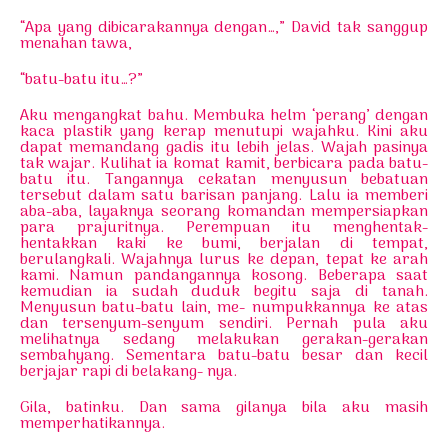
“Apa yang dibicarakannya dengan…,” David tak sanggup
menahan tawa,
“batu-batu itu…?”
Aku mengangkat bahu. Membuka helm ‘perang’ dengan
kaca plastik yang kerap menutupi wajahku. Kini aku
dapat memandang gadis itu lebih jelas. Wajah pasinya
tak wajar. Kulihat ia komat kamit, berbicara pada batu-
batu itu. Tangannya cekatan menyusun bebatuan
tersebut dalam satu barisan panjang. Lalu ia memberi
aba-aba, layaknya seorang komandan mempersiapkan
para prajuritnya. Perempuan itu menghentak-
hentakkan kaki ke bumi, berjalan di tempat,
berulangkali. Wajahnya lurus ke depan, tepat ke arah
kami. Namun pandangannya kosong. Beberapa saat
kemudian ia sudah duduk begitu saja di tanah.
Menyusun batu-batu lain, me- numpukkannya ke atas
dan tersenyum-senyum sendiri. Pernah pula aku
melihatnya sedang melakukan gerakan-gerakan
sembahyang. Sementara batu-batu besar dan kecil
berjajar rapi di belakang- nya.
Gila, batinku. Dan sama gilanya bila aku masih
memperhatikannya.