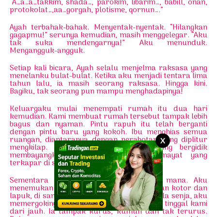
“A…a…a…takkim, shada…, parokim, libarim…, babill, onan,
protokolat…,aa…gorgah, plotisme, qornun….”
Ayah terbahak-bahak. Menyentak-nyentak. “Hilangkan
gagapmu!” serunya kemudian, masih menggelegar. “Aku
tak suka mendengarnya!” Aku menunduk.
Mengangguk-angguk.
Setiap kali bicara, Ayah selalu menjelma raksasa yang
menelanku bulat-bulat. Ketika aku menjadi tentara lima
tahun lalu, ia masih seorang raksasa. Hingga kini.
Bagiku, tak seorang pun mampu menghadapinya!
Keluargaku mulai menempati rumah itu dua hari
kemudian. Kami membuat rumah tersebut tampak lebih
bagus dan nyaman. Pintu rapuh itu telah berganti
dengan pintu baru yang kokoh. Ibu menghias semua
ruangan, diantaranya dengan perabotan yang diplitur
X
mengkilap. Tetapi tetap saja aku sering bergidik
membayangkan bahwa pernah ada mayat yang
terkapar di sana.
Sementara itu si gadis kecil entah ke mana. Aku
menemukan boneka kainnya dalam keadaan kotor dan
lapuk, di samping rumah. Beberapa kali, kala senja, aku
memergokinya tengah memandangi tempat tinggal kami
dari jauh. Ia tampak kurus, kumuh dan tak terurus.