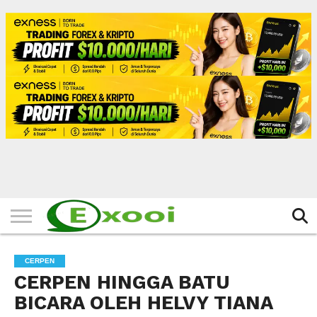
HOME
FILTER
BERITA
BIODATA
CERITA
CERPEN
EKSKLUSIF
FOTO
VIDEO
TIPS
MORE
CERPEN
CERPEN HINGGA BATU
BICARA OLEH HELVY TIANA