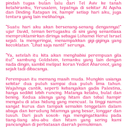
pindah tugas bulan lalu dari Tel Aviv ke tanah
kelahiranku, Yerusalem, tepatnya di sekitar Al Aqsha
dan Dinding Ratapan ini, hampir setiap hari aku, juga
tentara yang lain melihatnya.
“Suatu hari aku akan bersenang-senang dengannya!”
ujar David, teman bertugasku di sini yang senantiasa
memproklamirkan dirinya sebagai Lohamei Herut Israel
sejati. Ia menyeringai, menampakkan gigi-giginya yang
kecoklatan. “Lihat saja nanti!” serunya.
“Ya, setelah itu kita akan menghabisi perempuan gila
itu!” sambung Goldstein, temanku yang lain dengan
nada dingin, sambil melipat koran Yediot Aharonot, yang
sejak tadi dibacanya.
Perempuan itu memang masih muda. Mungkin usianya
sekitar dua puluh sampai dua puluh lima tahun.
Wajahnya cantik, seperti kebanyakan gadis Palestina,
hanya sedikit lebih runcing. Matanya kelabu, bulat dan
bening. Kedua alisnya yang hitam dan tebal hampir
menyatu di atas hidung yang mencuat. Ia tinggi namun
sangat kurus dan tampak semakin tenggelam dalam
abaya dan kerudung hitamnya yang besar, longgar dan
lusuh. Dari jauh sosok- nya mengingatkanku pada
tiang-tiang abu-abu dan hitam yang sering kami
pancangkan di perbatasan daerah pemukiman.