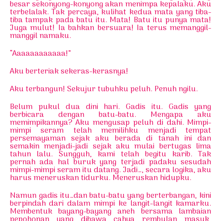
besar sekonyong-konyong akan menimpa kepalaku. Aku
terbelalak. Tak percaya, kulihat kedua mata yang tiba-
tiba tampak pada batu itu. Mata! Batu itu punya mata!
Juga mulut! Ia bahkan bersuara! Ia terus memanggil-
manggil namaku.
“Aaaaaaaaaaaa!”
Aku berteriak sekeras-kerasnya!
Aku terbangun! Sekujur tubuhku peluh. Penuh ngilu.
Belum pukul dua dini hari. Gadis itu. Gadis yang
berbicara dengan batu-batu. Mengapa aku
memimpikannya? Aku mengusap peluh di dahi. Mimpi-
mimpi seram telah memilihku menjadi tempat
persemayaman sejak aku berada di tanah ini dan
semakin menjadi-jadi sejak aku mulai bertugas lima
tahun lalu. Sungguh, kami telah begitu karib. Tak
pernah ada hal buruk yang terjadi padaku sesudah
mimpi-mimpi seram itu datang. Jadi…, secara logika, aku
harus meneruskan tidurku. Meneruskan hidupku.
Namun gadis itu…dan batu-batu yang berterbangan, kini
berpindah dari dalam mimpi ke langit-langit kamarku.
Membentuk bayang-bayang aneh bersama lambaian
pepohonan yang dibawa cahya rembulan masuk,