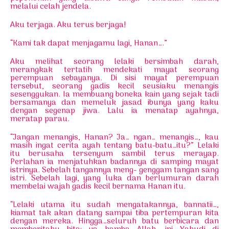
melalui celah jendela.
Aku terjaga. Aku terus berjaga!
“Kami tak dapat menjagamu lagi, Hanan….”
Aku melihat seorang lelaki bersimbah darah,
merangkak tertatih mendekati mayat seorang
perempuan sebayanya. Di sisi mayat perempuan
tersebut, seorang gadis kecil seusiaku menangis
sesenggukan. Ia membuang boneka kain yang sejak tadi
bersamanya dan memeluk jasad ibunya yang kaku
dengan segenap jiwa. Lalu ia menatap ayahnya,
meratap parau.
“Jangan menangis, Hanan? Ja… ngan… menangis…, kau
masih ingat cerita ayah tentang batu-batu…itu?” Lelaki
itu berusaha tersenyum sambil terus merayap.
Perlahan ia menjatuhkan badannya di samping mayat
istrinya. Sebelah tangannya meng- genggam tangan sang
istri. Sebelah lagi, yang luka dan berlumuran darah
membelai wajah gadis kecil bernama Hanan itu.
“Lelaki utama itu sudah mengatakannya, bannatii…,
kiamat tak akan datang sampai tiba pertempuran kita
dengan mereka. Hingga…seluruh batu berbicara dan