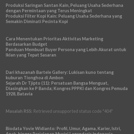
Produksi Saringan Santan Kain, Peluang Usaha Sederhana
dengan Permintaan yang Terus Meningkat
Produksi Filter Kopi Kain: Peluang Usaha Sederhana yang
Semakin Diminati Pecinta Kopi
Cara Menentukan Prioritas Aktivitas Marketing
Berdasarkan Budget
Panduan Membuat Buyer Persona yang Lebih Akurat untuk
Iklan yang Tepat Sasaran
Dari khazanah Bartele Gallery: Lukisan kuno tentang
kuburan Tionghoa di Ambon
Sejarah Dr Tjipto (11): Persatuan Bangsa Menguat,
Diasingkan ke P Banda; Kongres PPPKI dan Kongres Pemuda
1928, Batavia
Masalah RSS:
Retrieved unsupported status code "404"
Biodata Yovie Widianto: Profil, Umur, Agama, Karier, Istri,
Anak, hingga Perjalanan Musisi Legendaris Indonesia