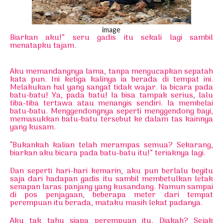
image
Biarkan aku!” seru gadis itu sekali lagi sambil
menatapku tajam.
Aku memandangnya lama, tanpa mengucapkan sepatah
kata pun. Ini ketiga kalinya ia berada di tempat ini.
Melakukan hal yang sangat tidak wajar. Ia bicara pada
batu-batu! Ya, pada batu! Ia bisa tampak serius, lalu
tiba-tiba tertawa atau menangis sendiri. Ia membelai
batu-batu. Menggendongnya seperti menggendong bayi,
memasukkan batu-batu tersebut ke dalam tas kainnya
yang kusam.
“Bukankah kalian telah merampas semua? Sekarang,
biarkan aku bicara pada batu-batu itu!” teriaknya lagi.
Dan seperti hari-hari kemarin, aku pun berlalu begitu
saja dari hadapan gadis itu sambil membetulkan letak
senapan laras panjang yang kusandang. Namun sampai
di pos penjagaan, beberapa meter dari tempat
perempuan itu berada, mataku masih lekat padanya.
Aku tak tahu siapa perempuan itu. Diakah? Sejak