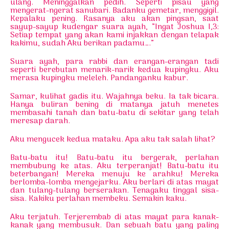
ulang. Meninggalkan pedih. Seperti pisau yang
mengerat-ngerat sanubari. Badanku gemetar, menggigil.
Kepalaku pening. Rasanya aku akan pingsan, saat
sayup-sayup kudengar suara ayah, ”Ingat Joshua I,3:
Setiap tempat yang akan kami injakkan dengan telapak
kakimu, sudah Aku berikan padamu….”
Suara ayah, para rabbi dan erangan-erangan tadi
seperti berebutan menarik-narik kedua kupingku. Aku
merasa kupingku meleleh. Pandanganku kabur.
Samar, kulihat gadis itu. Wajahnya beku. Ia tak bicara.
Hanya buliran bening di matanya jatuh menetes
membasahi tanah dan batu-batu di sekitar yang telah
meresap darah.
Aku mengucek kedua mataku. Apa aku tak salah lihat?
Batu-batu itu! Batu-batu itu bergerak, perlahan
membubung ke atas. Aku terperanjat! Batu-batu itu
beterbangan! Mereka menuju ke arahku! Mereka
berlomba-lomba mengejarku. Aku berlari di atas mayat
dan tulang-tulang berserakan. Tenagaku tinggal sisa-
sisa. Kakiku perlahan membeku. Semakin kaku.
Aku terjatuh. Terjerembab di atas mayat para kanak-
kanak yang membusuk. Dan sebuah batu yang paling