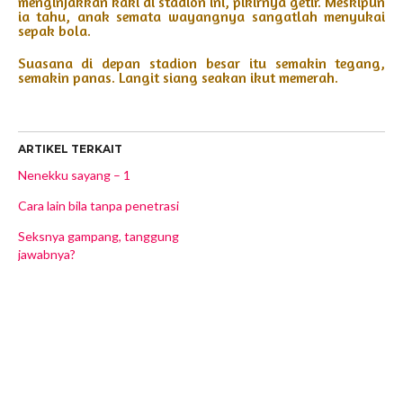
menginjakkan kaki di stadion ini, pikirnya getir. Meskipun
ia tahu, anak semata wayangnya sangatlah menyukai
sepak bola.
Suasana di depan stadion besar itu semakin tegang,
semakin panas. Langit siang seakan ikut memerah.
ARTIKEL TERKAIT
Nenekku sayang – 1
Cara lain bila tanpa penetrasi
Seksnya gampang, tanggung
jawabnya?