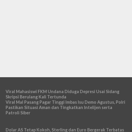
Viral Mahasiswi FKM Undana Diduga Depresi Usai Sidang
Skripsi Berulang Kali Tertunda
Viral Mal Pasang Pagar Tinggi Imbas Isu Demo Agustus, Polri
Pastikan Situasi Aman dan Tingkatkan Intelijen serta
Patroli Siber
Dolar AS Tetap Kokoh, Sterling dan Euro Bergerak Terbatas