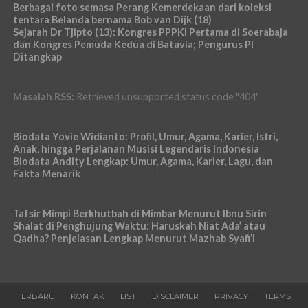
Berbagai foto semasa Perang Kemerdekaan dari koleksi
tentara Belanda bernama Bob van Dijk (18)
Sejarah Dr Tjipto (13): Kongres PPPKI Pertama di Soerabaja
dan Kongres Pemuda Kedua di Batavia; Pengurus PI
Ditangkap
Masalah RSS:
Retrieved unsupported status code "404"
Biodata Yovie Widianto: Profil, Umur, Agama, Karier, Istri,
Anak, hingga Perjalanan Musisi Legendaris Indonesia
Biodata Andity Lengkap: Umur, Agama, Karier, Lagu, dan
Fakta Menarik
Tafsir Mimpi Berkhutbah di Mimbar Menurut Ibnu Sirin
Shalat di Penghujung Waktu: Haruskah Niat Ada’ atau
Qadha? Penjelasan Lengkap Menurut Mazhab Syafi’i
TERBARU
KONTAK
LIST
DISCLAIMER
PRIVACY
TERMS