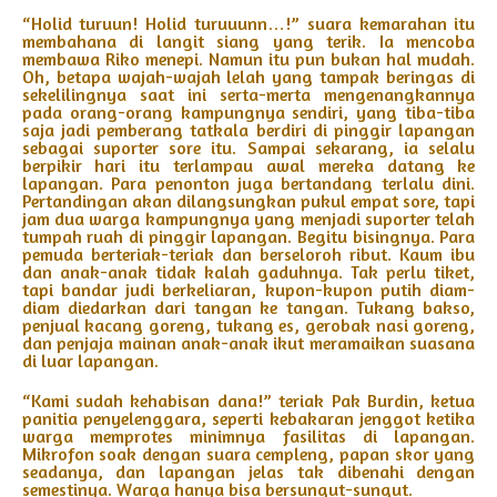
“Holid turuun! Holid turuuunn…!” suara kemarahan itu
membahana di langit siang yang terik. Ia mencoba
membawa Riko menepi. Namun itu pun bukan hal mudah.
Oh, betapa wajah-wajah lelah yang tampak beringas di
sekelilingnya saat ini serta-merta mengenangkannya
pada orang-orang kampungnya sendiri, yang tiba-tiba
saja jadi pemberang tatkala berdiri di pinggir lapangan
sebagai suporter sore itu. Sampai sekarang, ia selalu
berpikir hari itu terlampau awal mereka datang ke
lapangan. Para penonton juga bertandang terlalu dini.
Pertandingan akan dilangsungkan pukul empat sore, tapi
jam dua warga kampungnya yang menjadi suporter telah
tumpah ruah di pinggir lapangan. Begitu bisingnya. Para
pemuda berteriak-teriak dan berseloroh ribut. Kaum ibu
dan anak-anak tidak kalah gaduhnya. Tak perlu tiket,
tapi bandar judi berkeliaran, kupon-kupon putih diam-
diam diedarkan dari tangan ke tangan. Tukang bakso,
penjual kacang goreng, tukang es, gerobak nasi goreng,
dan penjaja mainan anak-anak ikut meramaikan suasana
di luar lapangan.
“Kami sudah kehabisan dana!” teriak Pak Burdin, ketua
panitia penyelenggara, seperti kebakaran jenggot ketika
warga memprotes minimnya fasilitas di lapangan.
Mikrofon soak dengan suara cempleng, papan skor yang
seadanya, dan lapangan jelas tak dibenahi dengan
semestinya. Warga hanya bisa bersungut-sungut.