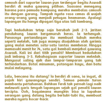
cemooh dari suporter lawan pun terdengar begitu Aswadi
berdiri di muka gawang pilihan. Suasana menegang
karena para pemuda kampung mereka membalas cemooh
itu dengan garang. Tampak nyata rasa cemas di wajah
orang-orang yang menjadi petugas keamanan. Apalagi
lapangan itu hanya dipagari tiga utas tali tambang.
Tapi kedudukan tetap saja berubah jadi 2-3. Jeritan
pendukung lawan bergemuruh keras. Ia terhenyak.
Panasnya pertandingan itu membuat tubuh mereka
seperti meleleh, tak juga mampu disejukkan oleh gerimis
yang mulai menetes satu-satu lantas membesar. Hingga
memasuki menit ke 74, satu gol kembali menjebol gawang
Aswadi. Kali ini dari titik penalti! Membuat kedudukan
jadi imbang 3-3. Kebahagiaan suporter lawan meledak.
Menyusul saling ejek dan lempar-lemparan yang tak
terhindarkan. Botol minuman, potongan kayu, dan batu
mulai melayang.
Lalu, bencana itu datang! Ia berdiri di sana, ia ingat, di
pojok kiri gawangnya sendiri. Semua pemain turun
membantu pertahanan. Bahkan Ferdi tak pernah lagi naik
melewati garis tengah lapangan sejak gol penalti lawan
tercipta. Ooh, bagaimana mungkin bisa ia lupakan
serangan yang datang begitu bertubi-tubi itu, membuat
mereka nyaris kocar-kacir.