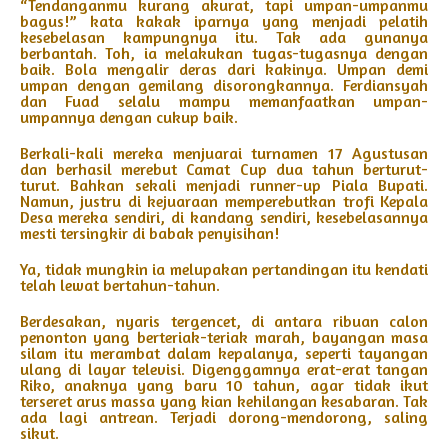
“Tendanganmu kurang akurat, tapi umpan-umpanmu
bagus!” kata kakak iparnya yang menjadi pelatih
kesebelasan kampungnya itu. Tak ada gunanya
berbantah. Toh, ia melakukan tugas-tugasnya dengan
baik. Bola mengalir deras dari kakinya. Umpan demi
umpan dengan gemilang disorongkannya. Ferdiansyah
dan Fuad selalu mampu memanfaatkan umpan-
umpannya dengan cukup baik.
Berkali-kali mereka menjuarai turnamen 17 Agustusan
dan berhasil merebut Camat Cup dua tahun berturut-
turut. Bahkan sekali menjadi runner-up Piala Bupati.
Namun, justru di kejuaraan memperebutkan trofi Kepala
Desa mereka sendiri, di kandang sendiri, kesebelasannya
mesti tersingkir di babak penyisihan!
Ya, tidak mungkin ia melupakan pertandingan itu kendati
telah lewat bertahun-tahun.
Berdesakan, nyaris tergencet, di antara ribuan calon
penonton yang berteriak-teriak marah, bayangan masa
silam itu merambat dalam kepalanya, seperti tayangan
ulang di layar televisi. Digenggamnya erat-erat tangan
Riko, anaknya yang baru 10 tahun, agar tidak ikut
terseret arus massa yang kian kehilangan kesabaran. Tak
ada lagi antrean. Terjadi dorong-mendorong, saling
sikut.