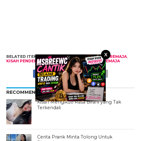
X
RELATED ITEMS:
CEPEN
,
CERITA PENDEK
,
CERITA REMAJA
,
KISAH PENDEK
,
KISAH REMAJA
,
NOVEL
,
NOVEL REMAJA
RECOMMENDED FOR YOU
Kisah Mengikuti Rasa Birahi yang Tak
Terkendali
Cerita Prank Minta Tolong Untuk