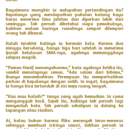
Bagaimana mungkin ia melupakan pertandingan itu?
Kepalanya yang mendapatkan pukulan batang kayu
harus menerima lima jahitan dan diperban lebih dari
seminggu. Tak pernah diketahui siapa pemukulnya,
bahkan malam harinya rumahnya sempat dilempari
orang tak dikenal.
Itulah terakhir kalinya ia bermain bola. Karena dua
minggu berselang, hanya tiga hari setelah ia menerima
ijazah kelulusan SMA-nya, ayahnya memanggilnya
selepas magrib.
“Paman Hanif menanyakanmu,” kata ayahnya ketika itu,
sambil menatapnya cemas. “Ada salam dari bibimu,”
ibunya menambahkan. Perempuan itu memperhatikan
perban di kepalanya dengan sedih. Ia ingat, bagaimana
ia hanya bisa tertunduk di sisi meja ruang tengah.
“Kau mau kuliah?” tanya sang ayah kemudian. Ia cuma
mengangguk kecil. Sejak itu, kakinya tak pernah lagi
menyentuh bola. Tak pernah sekalipun ia datang ke
lapangan atau stadion.
Ai, kalau bukan karena Riko merengek terus-menerus
sehingga membuat istrinya sewot, takkan pernah ia