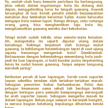
Ya, seolah-olah baru kemarin peristiwa itu berlangsung.
Jelas sekali dalam ingatannya: bola itu datang dari
depan, menggelinding lurus ke tengah gawang. Aswadi
tersungkur di luar kotak penalti setelah berjumpalitan
menahan dua tembakan beruntun Salim. Aswin berusaha
menyapu bola namun luput. Hanya dirinya, satu-satunya
orang yang bisa menghentikan laju bola itu,
menyelamatkan gawang mereka dari kebobolan.
Tetapi entah sudah takdir, atau semata-mata kesialan.
Ah, malapetaka itu seperti diputar ulang dalam
benaknya: Kakinya terpeleset oleh licinnya mulut
gawang. Ia kehilangan keseimbangan tepat di saat ujung
sepatu kanannya menyentuh bola! Demikianlah.
Berlawanan dengan kehendaknya menendang bola jauh-
jauh ke luar lapangan, si kulit bundar justru terpelanting
keras ke sudut kanan gawang. Tanpa ampun langsung
merobek jaring!
Keributan pecah di luar lapangan. Sorak-sorai suporter
lawan seketika teredam oleh teriakan-teriakan marah.
Sebagian penonton bubar berhamburan. Polisi dan
petugas keamanan sama sekali tak berdaya ketika
dengan beringas para pemuda kampungnya merangsek
ke arah suporter lawan. Sebagian menyerbu masuk ke
dalam lapangan. Belum juga sempat ia beranjak bangkit,
ia merasa bagian belakang kepalanya dihantam benda
keras.