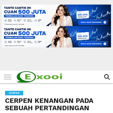
HOME
FILTER
BERITA
BIODATA
CERITA
CERPEN
EKSKLUSIF
FOTO
VIDEO
TIPS
MORE
CERPEN
CERPEN KENANGAN PADA
SEBUAH PERTANDINGAN