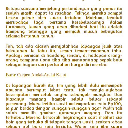
Betapa suasana menjelang pertandingan yang panas itu
seolah masih dapat ia rasakan. Telinga mereka sampai
terasa pekak oleh suara teriakan. Maklum, kendati
merupakan laga pertama kesebelasannya dalam
turnamen, lawan yang akan dihadapi hari itu adalah
kampung tetangga yang menjadi musuh bebuyutan
selama bertahun-tahun.
Toh, tak ada alasan menyalahkan lapangan jelek atas
kekalahan. Ia tahu itu, semua teman-temannya tahu.
Apalagi bermain di kandang sendiri, di hadapan orang-
orang kampung yang tiba-tiba menganggap sepak bola
sebagai bagian dari pertaruhan harga diri mereka.
Baca: Cerpen Andai-Andai Kajut
Di lapangan buruk itu, tim yang lebih dulu menempati
gawang berumput lebat tentu tak menyia-nyiakan
kesempatan mencetak angka sebanyak mungkin. Dan
biasanya memang hampir selalu keluar sebagai
pemenang. Maka ketika wasit melemparkan koin Rp100,
ia pun berdoa dengan sungguh-sungguh agar Pudin tak
salah memilih gambar gunungan wayang. Doa itu
terkabul. Mereka bersorak kegirangan saat melihat sisi
koin yang terbuka di telapak tangan wasit, seakan-akan
sebuah gol baru saja tercipta. Wajar saja jika suara