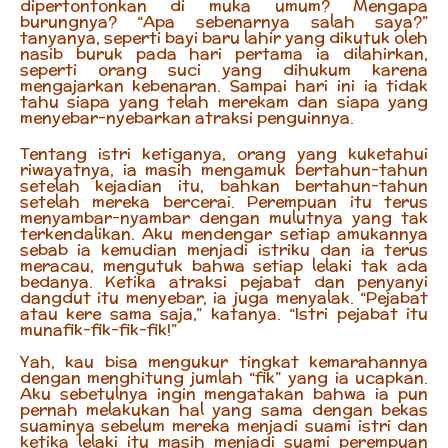
dipertontonkan di muka umum? Mengapa
burungnya? “Apa sebenarnya salah saya?”
tanyanya, seperti bayi baru lahir yang dikutuk oleh
nasib buruk pada hari pertama ia dilahirkan,
seperti orang suci yang dihukum karena
mengajarkan kebenaran. Sampai hari ini ia tidak
tahu siapa yang telah merekam dan siapa yang
menyebar-nyebarkan atraksi penguinnya.
Tentang istri ketiganya, orang yang kuketahui
riwayatnya, ia masih mengamuk bertahun-tahun
setelah kejadian itu, bahkan bertahun-tahun
setelah mereka bercerai. Perempuan itu terus
menyambar-nyambar dengan mulutnya yang tak
terkendalikan. Aku mendengar setiap amukannya
sebab ia kemudian menjadi istriku dan ia terus
meracau, mengutuk bahwa setiap lelaki tak ada
bedanya. Ketika atraksi pejabat dan penyanyi
dangdut itu menyebar, ia juga menyalak. “Pejabat
atau kere sama saja,” katanya. “Istri pejabat itu
munafik-fik-fik-fik!”
Yah, kau bisa mengukur tingkat kemarahannya
dengan menghitung jumlah “fik” yang ia ucapkan.
Aku sebetulnya ingin mengatakan bahwa ia pun
pernah melakukan hal yang sama dengan bekas
suaminya sebelum mereka menjadi suami istri dan
ketika lelaki itu masih menjadi suami perempuan