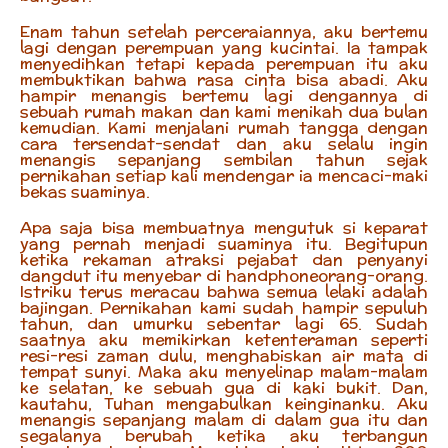
Enam tahun setelah perceraiannya, aku bertemu
lagi dengan perempuan yang kucintai. Ia tampak
menyedihkan tetapi kepada perempuan itu aku
membuktikan bahwa rasa cinta bisa abadi. Aku
hampir menangis bertemu lagi dengannya di
sebuah rumah makan dan kami menikah dua bulan
kemudian. Kami menjalani rumah tangga dengan
cara tersendat-sendat dan aku selalu ingin
menangis sepanjang sembilan tahun sejak
pernikahan setiap kali mendengar ia mencaci-maki
bekas suaminya.
Apa saja bisa membuatnya mengutuk si keparat
yang pernah menjadi suaminya itu. Begitupun
ketika rekaman atraksi pejabat dan penyanyi
dangdut itu menyebar di handphoneorang-orang.
Istriku terus meracau bahwa semua lelaki adalah
bajingan. Pernikahan kami sudah hampir sepuluh
tahun, dan umurku sebentar lagi 65. Sudah
saatnya aku memikirkan ketenteraman seperti
resi-resi zaman dulu, menghabiskan air mata di
tempat sunyi. Maka aku menyelinap malam-malam
ke selatan, ke sebuah gua di kaki bukit. Dan,
kautahu, Tuhan mengabulkan keinginanku. Aku
menangis sepanjang malam di dalam gua itu dan
segalanya berubah ketika aku terbangun