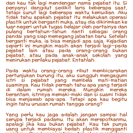
dan kau tak lagi mendengar nama pejabat itu. Si
penyanyi dangdut sedikit laris beberapa saat,
tetapi surut lagi beberapa waktu kemudian. Aku
tidak tahu apakah pejabat itu melakukan operasi
plastik untuk berganti muka, atau dia dikirimkan ke
luar negeri untuk tugas belajar oleh partainya dan
pulang bertahun-tahun nanti sebagai orang
pandai yang siap memegang jabatan baru. Setelah
berganti muka, ia bisa menjadi apa saja. Kejadian
seperti ini mungkin masih akan terjadi lagi—pada
pejabat lain atau pada orang-orang bukan
pejabat, atau pada anak-anak sekolah yang
menirukan perilaku pejabat. Entahlah.
Pada waktu orang-orang ribut membicarakan
pertunjukan burung itu, aku sungguh mengagumi
istri si pejabat yang membela mati-matian
suaminya. Kau tidak pernah tahu apa yang terjadi
di dalam rumah mereka. Mungkin mereka
berantam, istrinya memaki-maki dan si suami tidak
bisa menjawab apa-apa. Tetapi apa kau begitu
ingin tahu urusan rumah tangga orang?
Yang perlu kau jaga adalah jangan sampai hal
serupa terjadi padamu. Itu akan merepotkanmu,
apalagi jika kau bukan pejabat. Kau tak punya
uang untuk membiayai bedah plastik mengganti