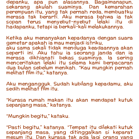
depanku, apa pun alasannya. Bagaimanapun,
sekarang akulah suaminya. Dan kemarahan
perempuan itu, yang tak pernah reda, membuatku
merasa tak berarti. Aku merasa bahwa ia tak
sopan terus menyebut-nyebut lelaki itu di
hadapanku, tetapi ia berkali-kali melakukannya.
Ketika aku menanyakan kepadanya dengan suara
gemetar apakah ia mau menjadi istriku,
aku sama sekali tidak menduga keadaannya akan
seperti ini. Aku tahu ia seorang janda dan ia
merasa dikhianati bekas suaminya. Ia sering
menceritakan lelaki itu selama kami berpacaran
dua bulan sebelum menikah. “Kau mungkin pernah
melihat film itu,” katanya.
Aku mengangguk. Sudah kubilang kepadamu, aku
sedih melihat film itu.
“Kurasa rumah makan itu akan mendapat kutuk
sepanjang masa,” katanya.
“Mungkin begitu,” kataku.
“Pasti begitu,” katanya. “Tempat itu dilekati kutuk
sepanjang masa, yang ditinggalkan si keparat
mesum itu. Dan kurasa tak ada lagi orang yang