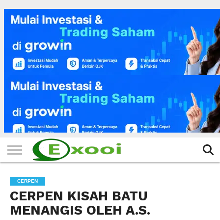
HOME
FILTER
BERITA
BIODATA
CERITA
CERPEN
EKSKLUSIF
FOTO
VIDEO
TIPS
MORE
CERPEN
CERPEN KISAH BATU
MENANGIS OLEH A.S.