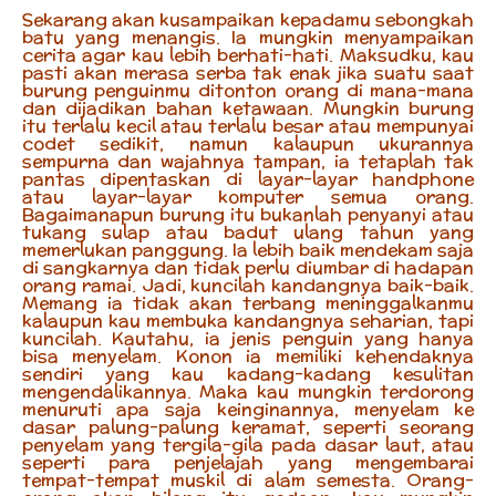
Sekarang akan kusampaikan kepadamu sebongkah
batu yang menangis. Ia mungkin menyampaikan
cerita agar kau lebih berhati-hati. Maksudku, kau
pasti akan merasa serba tak enak jika suatu saat
burung penguinmu ditonton orang di mana-mana
dan dijadikan bahan ketawaan. Mungkin burung
itu terlalu kecil atau terlalu besar atau mempunyai
codet sedikit, namun kalaupun ukurannya
sempurna dan wajahnya tampan, ia tetaplah tak
pantas dipentaskan di layar-layar handphone
atau layar-layar komputer semua orang.
Bagaimanapun burung itu bukanlah penyanyi atau
tukang sulap atau badut ulang tahun yang
memerlukan panggung. Ia lebih baik mendekam saja
di sangkarnya dan tidak perlu diumbar di hadapan
orang ramai. Jadi, kuncilah kandangnya baik-baik.
Memang ia tidak akan terbang meninggalkanmu
kalaupun kau membuka kandangnya seharian, tapi
kuncilah. Kautahu, ia jenis penguin yang hanya
bisa menyelam. Konon ia memiliki kehendaknya
sendiri yang kau kadang-kadang kesulitan
mengendalikannya. Maka kau mungkin terdorong
menuruti apa saja keinginannya, menyelam ke
dasar palung-palung keramat, seperti seorang
penyelam yang tergila-gila pada dasar laut, atau
seperti para penjelajah yang mengembarai
tempat-tempat muskil di alam semesta. Orang-