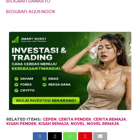
BIOGRAFI DANARTO
BIOGRAFI AGUS NOOR
RELATED ITEMS:
CEPEN
,
CERITA PENDEK
,
CERITA REMAJA
,
KISAH PENDEK
,
KISAH REMAJA
,
NOVEL
,
NOVEL REMAJA