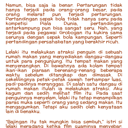
Namun, bisa saja ia benar. Pertarungan tidak
hanya terjadi pada orang-orang besar, pada
orang melarat pun terjadi pertarungan.
Pertandingan sepak bola tidak hanya seru pada
kompetisi Piala Dunia, pertandingan
antarkampung pun bisa sangat seru. Nah, yang
terjadi pada pegawai Grobogan itu kukira sama
serunya dengan sepak bola kampungan. Seperti
pertandingan persahabatan yang berakhir ricuh.
Lelaki itu melakukan atraksi penguin di sebuah
rumah makan yang menyediakan dangau-dangau
untuk para pengunjung. Itu tempat makan yang
menyenangkan. Di bawahnya ada kolam tempat
ikan-ikan piaraan berenang-renang beberapa
waktu sebelum ditangkap dan dimasak. Di
sekelilingnya petak-petak sawah terhampar luas,
padi-padinya meranggas. Di salah satu dangau di
rumah makan itulah ia melakukan atraksi. Aku
kagum dan sedih melihat film itu. Pada saat
penguinnya menyelam, lelaki itu tetap menampilkan
paras muka seperti orang yang sedang makan. Itu
mengagumkan. Tetapi aku sedih oleh kenyataan
lain di benakku.
“Bajingan itu tak mungkin bisa sembuh,” istri si
lelaki meradang ketika film suaminya menyebar.