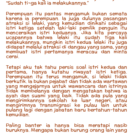
“Sudah ti¬ga kali ia melakukannya.”
Perempuan itu pantas mengamuk bukan semata
karena ia perempuan. Ia juga dulunya pasangan
atraksi si lelaki, yang kemudian dinikahi sebagai
istri ketiga setelah laki-laki pemilik penguin itu
menceraikan istri keduanya. Jika kita percaya
ucapannya bahwa lelaki itu sudah tiga kali
melakukannya, mungkin istri kedua lelaki itu juga
didapat melalui atraksi di dangau yang sama, yang
membuat istri pertamanya meracau dan minta
cerai.
Tetapi aku tak tahu persis soal istri kedua dan
pertama, hanya kutahu riwayat istri ketiga.
Perempuan itu terus mengamuk, si lelaki tidak
berkutik. Ia bukan pejabat dan tidak ada wartawan
yang mengejarnya untuk wawancara dan istrinya
tidak membelanya dengan mengatakan bahwa ia
ayah dan suami yang baik. Tidak ada pula yang
mengirimkannya sekolah ke luar negeri, atau
mengirimnya transmigrasi ke pulau lain untuk
pulang lagi dengan jabatan baru bertahun-tahun
kemudian.
Paling banter ia hanya bisa meratapi nasib
buruknya. Mengapa bukan burung orang lain yang