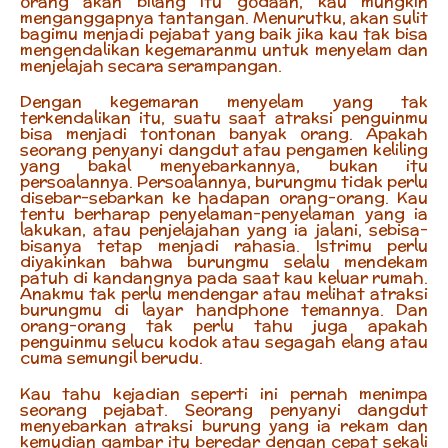
orang akan bilang itu godaan, kau mungkin
menganggapnya tantangan. Menurutku, akan sulit
bagimu menjadi pejabat yang baik jika kau tak bisa
mengendalikan kegemaranmu untuk menyelam dan
menjelajah secara serampangan.
Dengan kegemaran menyelam yang tak
terkendalikan itu, suatu saat atraksi penguinmu
bisa menjadi tontonan banyak orang. Apakah
seorang penyanyi dangdut atau pengamen keliling
yang bakal menyebarkannya, bukan itu
persoalannya. Persoalannya, burungmu tidak perlu
disebar-sebarkan ke hadapan orang-orang. Kau
tentu berharap penyelaman-penyelaman yang ia
lakukan, atau penjelajahan yang ia jalani, sebisa-
bisanya tetap menjadi rahasia. Istrimu perlu
diyakinkan bahwa burungmu selalu mendekam
patuh di kandangnya pada saat kau keluar rumah.
Anakmu tak perlu mendengar atau melihat atraksi
burungmu di layar handphone temannya. Dan
orang-orang tak perlu tahu juga apakah
penguinmu selucu kodok atau segagah elang atau
cuma semungil berudu.
Kau tahu kejadian seperti ini pernah menimpa
seorang pejabat. Seorang penyanyi dangdut
menyebarkan atraksi burung yang ia rekam dan
kemudian gambar itu beredar dengan cepat sekali