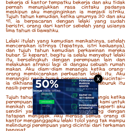
bekerja di kantor tempatku bekerja dan aku tidak
pernah menunjukkan rasa cintaku padanya
meskipun aku menginginkan ia menjadi istriku.
Tujuh tahun kemudian, ketika umurnya 30 dan aku
41, ia berpacaran dengan lelaki yang sudah
beristri, orang dari kantor sebelah yang usianya
lima tahun di bawahku.
Lelaki itulah yang kemudian menikahinya, setelah
menceraikan istrinya (tepatnya, istri keduanya),
dan tujuh tahun kemudian perkawinan mereka
bubar. Si keparat, begitu ia selalu menyebut lelaki
itu, berselingkuh dengan perempuan lain dan
melakukan atraksi lagi di dangau sebuah rumah
makan. Aku diam-diam menangis ketika orang-
orang membicarakan perbuatan lelaki itu. Aku
menangisi nasib buruk perempuan yang kucintai—
X
ia dikhianati oleh suaminya. Kenapa seburuk itu
nasib perempuan yang kucintai?
Tujuh tahun sebelumnya aku juga menangis ketika
perempuan itu keluar dari tempat kerja kami untuk
menikah dengan si keparat. Rasanya seperti aku
sendiri yang dipandang semua orang dengan
tatapan mengejek. Aku merasa semua orang di
kantor menganggapku lelaki tolol yang tak mampu
melindungi perempuan yang dicintai dari terkaman
bangsat.