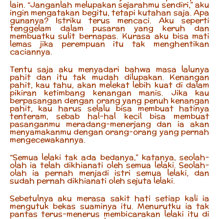
lain. “Janganlah melupakan sejarahmu sendiri,” aku
ingin mengatakan begitu, tetapi kutahan saja. Apa
gunanya? Istriku terus mencaci. Aku seperti
tenggelam dalam pusaran yang keruh dan
membuatku sulit bernapas. Kurasa aku bisa mati
lemas jika perempuan itu tak menghentikan
caciannya.
Tentu saja aku menyadari bahwa masa lalunya
pahit dan itu tak mudah dilupakan. Kenangan
pahit, kau tahu, akan melekat lebih kuat di dalam
pikiran ketimbang kenangan manis. Jika kau
berpasangan dengan orang yang penuh kenangan
pahit, kau harus selalu bisa membuat hatinya
tenteram, sebab hal-hal kecil bisa membuat
pasanganmu meradang-menerjang dan ia akan
menyamakanmu dengan orang-orang yang pernah
mengecewakannya.
“Semua lelaki tak ada bedanya,” katanya, seolah-
olah ia telah dikhianati oleh semua lelaki. Seolah-
olah ia pernah menjadi istri semua lelaki, dan
sudah pernah dikhianati oleh sejuta lelaki.
Sebetulnya aku merasa sakit hati setiap kali ia
mengutuk bekas suaminya itu. Menurutku ia tak
pantas terus-menerus membicarakan lelaki itu di