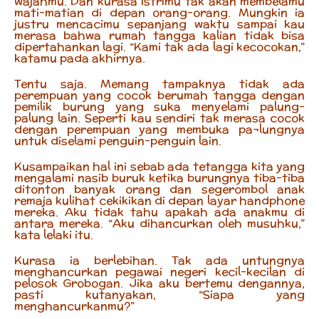
wajahmu. Dan kurasa istrimu tak akan membelamu
mati-matian di depan orang-orang. Mungkin ia
justru mencacimu sepanjang waktu sampai kau
merasa bahwa rumah tangga kalian tidak bisa
dipertahankan lagi. “Kami tak ada lagi kecocokan,”
katamu pada akhirnya.
Tentu saja. Memang tampaknya tidak ada
perempuan yang cocok berumah tangga dengan
pemilik burung yang suka menyelami palung-
palung lain. Seperti kau sendiri tak merasa cocok
dengan perempuan yang membuka pa¬lungnya
untuk diselami penguin-penguin lain.
Kusampaikan hal ini sebab ada tetangga kita yang
mengalami nasib buruk ketika burungnya tiba-tiba
ditonton banyak orang dan segerombol anak
remaja kulihat cekikikan di depan layar handphone
mereka. Aku tidak tahu apakah ada anakmu di
antara mereka. “Aku dihancurkan oleh musuhku,”
kata lelaki itu.
Kurasa ia berlebihan. Tak ada untungnya
menghancurkan pegawai negeri kecil-kecilan di
pelosok Grobogan. Jika aku bertemu dengannya,
pasti kutanyakan, “Siapa yang
menghancurkanmu?”