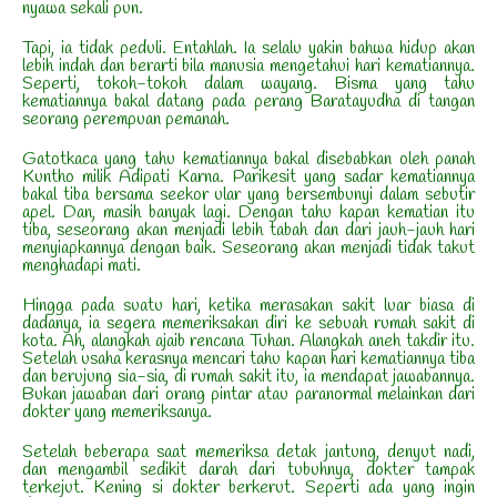
nyawa sekali pun.
Tapi, ia tidak peduli. Entahlah. Ia selalu yakin bahwa hidup akan
lebih indah dan berarti bila manusia mengetahui hari kematiannya.
Seperti, tokoh-tokoh dalam wayang. Bisma yang tahu
kematiannya bakal datang pada perang Baratayudha di tangan
seorang perempuan pemanah.
Gatotkaca yang tahu kematiannya bakal disebabkan oleh panah
Kuntho milik Adipati Karna. Parikesit yang sadar kematiannya
bakal tiba bersama seekor ular yang bersembunyi dalam sebutir
apel. Dan, masih banyak lagi. Dengan tahu kapan kematian itu
tiba, seseorang akan menjadi lebih tabah dan dari jauh-jauh hari
menyiapkannya dengan baik. Seseorang akan menjadi tidak takut
menghadapi mati.
Hingga pada suatu hari, ketika merasakan sakit luar biasa di
dadanya, ia segera memeriksakan diri ke sebuah rumah sakit di
kota. Ah, alangkah ajaib rencana Tuhan. Alangkah aneh takdir itu.
Setelah usaha kerasnya mencari tahu kapan hari kematiannya tiba
dan berujung sia-sia, di rumah sakit itu, ia mendapat jawabannya.
Bukan jawaban dari orang pintar atau paranormal melainkan dari
dokter yang memeriksanya.
Setelah beberapa saat memeriksa detak jantung, denyut nadi,
dan mengambil sedikit darah dari tubuhnya, dokter tampak
terkejut. Kening si dokter berkerut. Seperti ada yang ingin