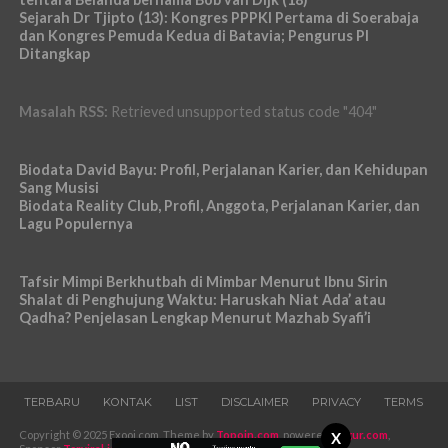
Sejarah Dr Tjipto (13): Kongres PPPKI Pertama di Soerabaja
dan Kongres Pemuda Kedua di Batavia; Pengurus PI
Ditangkap
Masalah RSS:
Retrieved unsupported status code "404"
Biodata David Bayu: Profil, Perjalanan Karier, dan Kehidupan
Sang Musisi
Biodata Reality Club, Profil, Anggota, Perjalanan Karier, dan
Lagu Populernya
Tafsir Mimpi Berkhutbah di Mimbar Menurut Ibnu Sirin
Shalat di Penghujung Waktu: Haruskah Niat Ada’ atau
Qadha? Penjelasan Lengkap Menurut Mazhab Syafi’i
TERBARU
KONTAK
LIST
DISCLAIMER
PRIVACY
TERMS
Copyright © 2025 Exooi.com. Theme by
Topoin.com
, powered
Pugur.com
,
X