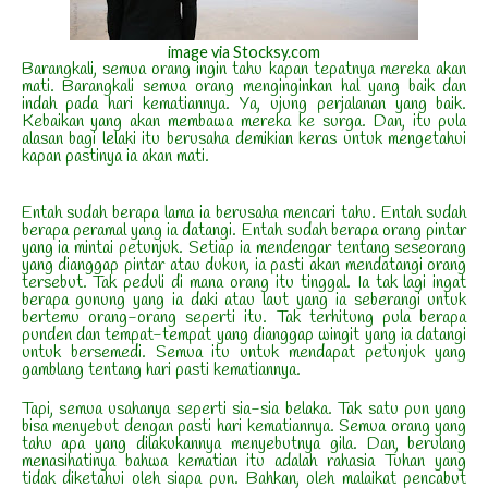
image via Stocksy.com
Barangkali, semua orang ingin tahu kapan tepatnya mereka akan
mati. Barangkali semua orang menginginkan hal yang baik dan
indah pada hari kematiannya. Ya, ujung perjalanan yang baik.
Kebaikan yang akan membawa mereka ke surga. Dan, itu pula
alasan bagi lelaki itu berusaha demikian keras untuk mengetahui
kapan pastinya ia akan mati.
Entah sudah berapa lama ia berusaha mencari tahu. Entah sudah
berapa peramal yang ia datangi. Entah sudah berapa orang pintar
yang ia mintai petunjuk. Setiap ia mendengar tentang seseorang
yang dianggap pintar atau dukun, ia pasti akan mendatangi orang
tersebut. Tak peduli di mana orang itu tinggal. Ia tak lagi ingat
berapa gunung yang ia daki atau laut yang ia seberangi untuk
bertemu orang-orang seperti itu. Tak terhitung pula berapa
punden dan tempat-tempat yang dianggap wingit yang ia datangi
untuk bersemedi. Semua itu untuk mendapat petunjuk yang
gamblang tentang hari pasti kematiannya.
Tapi, semua usahanya seperti sia-sia belaka. Tak satu pun yang
bisa menyebut dengan pasti hari kematiannya. Semua orang yang
tahu apa yang dilakukannya menyebutnya gila. Dan, berulang
menasihatinya bahwa kematian itu adalah rahasia Tuhan yang
tidak diketahui oleh siapa pun. Bahkan, oleh malaikat pencabut