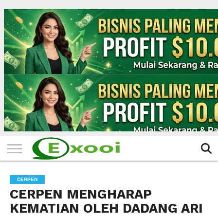
HOME
FILTER
BERITA
BIODATA
CERITA
CERPEN
EKSKLUSIF
FOTO
VIDEO
TIPS
MORE
CERPEN
CERPEN MENGHARAP
KEMATIAN OLEH DADANG ARI