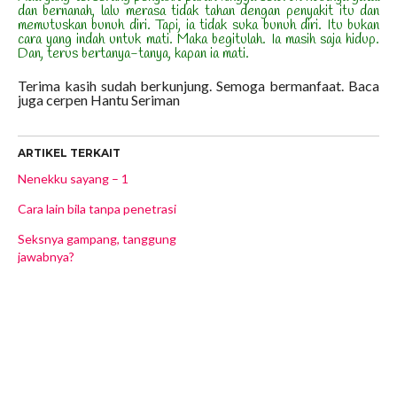
dan bernanah, lalu merasa tidak tahan dengan penyakit itu dan
memutuskan bunuh diri. Tapi, ia tidak suka bunuh diri. Itu bukan
cara yang indah untuk mati. Maka begitulah. Ia masih saja hidup.
Dan, terus bertanya-tanya, kapan ia mati.
Terima kasih sudah berkunjung. Semoga bermanfaat. Baca
juga cerpen Hantu Seriman
ARTIKEL TERKAIT
Nenekku sayang – 1
Cara lain bila tanpa penetrasi
Seksnya gampang, tanggung
jawabnya?