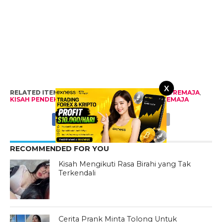
X
RELATED ITEMS:
CEPEN
,
CERITA PENDEK
,
CERITA REMAJA
,
KISAH PENDEK
,
KISAH REMAJA
,
NOVEL
,
NOVEL REMAJA
RECOMMENDED FOR YOU
Kisah Mengikuti Rasa Birahi yang Tak
Terkendali
Cerita Prank Minta Tolong Untuk