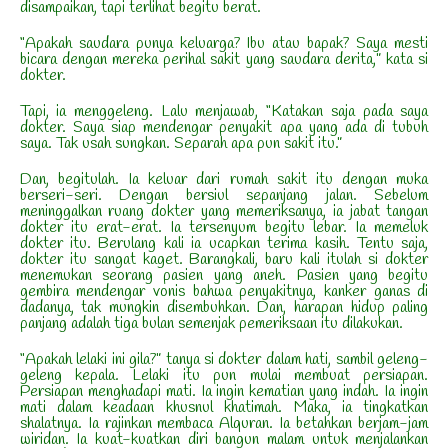
disampaikan, tapi terlihat begitu berat.
“Apakah saudara punya keluarga? Ibu atau bapak? Saya mesti
bicara dengan mereka perihal sakit yang saudara derita,” kata si
dokter.
Tapi, ia menggeleng. Lalu menjawab, “Katakan saja pada saya
dokter. Saya siap mendengar penyakit apa yang ada di tubuh
saya. Tak usah sungkan. Separah apa pun sakit itu.”
Dan, begitulah. Ia keluar dari rumah sakit itu dengan muka
berseri-seri. Dengan bersiul sepanjang jalan. Sebelum
meninggalkan ruang dokter yang memeriksanya, ia jabat tangan
dokter itu erat-erat. Ia tersenyum begitu lebar. Ia memeluk
dokter itu. Berulang kali ia ucapkan terima kasih. Tentu saja,
dokter itu sangat kaget. Barangkali, baru kali itulah si dokter
menemukan seorang pasien yang aneh. Pasien yang begitu
gembira mendengar vonis bahwa penyakitnya, kanker ganas di
dadanya, tak mungkin disembuhkan. Dan, harapan hidup paling
panjang adalah tiga bulan semenjak pemeriksaan itu dilakukan.
“Apakah lelaki ini gila?” tanya si dokter dalam hati, sambil geleng-
geleng kepala. Lelaki itu pun mulai membuat persiapan.
Persiapan menghadapi mati. Ia ingin kematian yang indah. Ia ingin
mati dalam keadaan khusnul khatimah. Maka, ia tingkatkan
shalatnya. Ia rajinkan membaca Alquran. Ia betahkan berjam-jam
wiridan. Ia kuat-kuatkan diri bangun malam untuk menjalankan