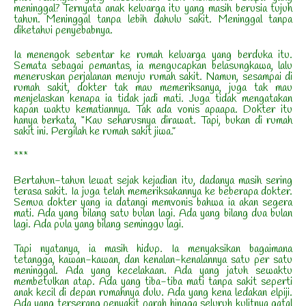
meninggal? Ternyata anak keluarga itu yang masih berusia tujuh
tahun. Meninggal tanpa lebih dahulu sakit. Meninggal tanpa
diketahui penyebabnya.
Ia menengok sebentar ke rumah keluarga yang berduka itu.
Semata sebagai pemantas, ia mengucapkan belasungkawa, lalu
meneruskan perjalanan menuju rumah sakit. Namun, sesampai di
rumah sakit, dokter tak mau memeriksanya, juga tak mau
menjelaskan kenapa ia tidak jadi mati. Juga tidak mengatakan
kapan waktu kematiannya. Tak ada vonis apaapa. Dokter itu
hanya berkata, “Kau seharusnya dirawat. Tapi, bukan di rumah
sakit ini. Pergilah ke rumah sakit jiwa.”
***
Bertahun-tahun lewat sejak kejadian itu, dadanya masih sering
terasa sakit. Ia juga telah memeriksakannya ke beberapa dokter.
Semua dokter yang ia datangi memvonis bahwa ia akan segera
mati. Ada yang bilang satu bulan lagi. Ada yang bilang dua bulan
lagi. Ada pula yang bilang seminggu lagi.
Tapi nyatanya, ia masih hidup. Ia menyaksikan bagaimana
tetangga, kawan-kawan, dan kenalan-kenalannya satu per satu
meninggal. Ada yang kecelakaan. Ada yang jatuh sewaktu
membetulkan atap. Ada yang tiba-tiba mati tanpa sakit seperti
anak kecil di depan rumahnya dulu. Ada yang kena ledakan elpiji.
Ada yang terserang penyakit parah hingga seluruh kulitnya gatal