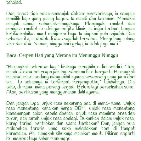
tahajud.
Dan, tepat tiga bulan semenjak dokter memvonisnya, ia sengaja
memilih baju yang paling bagus. Ia mandi dan keramas. Memakai
minyak wangi sebanyak-banyaknya. Meminyaki rambut dan
menyisir rambut itu dengan begitu klimis. Ia ingin terlihat tampan
ketika malaikat maut menjemputnya. Ia siapkan pula sajadah. Dan
seharian itu, ia duduk di atas sajadah tersebut. Mengulang-ulang
zikir dan doa. Namun, hingga hari gelap, ia tidak juga mati.
Baca: Cerpen Hati yang Merona itu Menunggu-Nunggu
“Barangkali sebentar lagi,” bisiknya menghibur diri sendiri. “Toh,
masih tersisa beberapa jam lagi sebelum hari berganti. Barangkali
malaikat maut sedang mengambil nyawa seseorang yang jauh dari
sini. Itu sebabnya ia terlambat menjemputku,” tambahnya. Dia
tahu, di mana-mana perang terjadi. Belum lagi perselisihan suku.
Atau, pertikaian yang menggunakan dalil agama.
Dan jangan lupa, unjuk rasa sekarang ada di mana-mana. Unjuk
rasa menentang kenaikan harga BBM, unjuk rasa menentang
kemenangan calon kepala daerah, unjuk rasa meminta presiden
turun, dan entah unjuk rasa apalagi. Bukankah dalam unjuk rasa,
kerap terjadi bentrokan dan suara tembakan? Dan, jangan pula
melupakan teroris yang suka meledakkan bom di tempat
keramaian. Ah, alangkah sibuknya malaikat maut. Pikiran seperti
itu membuatnya sabar menunggu.