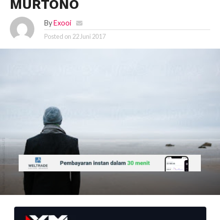
MURTONO
By
Exooi
Posted on
22 Juni 2017