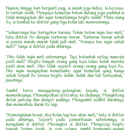
Namun, hingga hari berganti pagi, ia masih juga hidup. Ia kecewa.
Ia terisak sedih. Mengapa kematian belum datang juga padahal ia
telah menyiapkan diri agar kematiannya begitu indah? Maka siang
itu, ia kembali ke dokter yang tiga bulan lalu memvonisnya.
“Seharusnya kau bersyukur karena Tuhan belum ingin kau mati,”
kata dokter itu dengan terheran-heran. Terheran-heran sebab
si pasien marah-marah tidak jadi mati. “Kenapa kau ingin sekali
mati?” tanya si dokter pada akhirnya.
“Aku tidak ingin mati sebenarnya. Tapi, bukankah setiap manusia
pasti mati? Begitu banyak orang yang lupa kalau kelak mereka
pasti akan mati. Aku tidak seperti orang-orang yang lupa itu.
Aku ingin menyiapkan kematianku agar kematian yang hanya
sekali terjadi itu terasa begitu indah. Indah dan tak terlupakan,”
jawabnya.
Sambil terus menggeleng-gelengkan kepala, si dokter
memeriksanya. Menempelkan stetoskop ke dadanya. Menghitung
detak jantung dan denyut nadinya. Mengambil sedikit darahnya,
dan memeriksa darah itu lagi.
“Kemungkinan besar, dua bulan lagi kau akan mati,” kata si dokter
pada akhirnya. Seperti pada pemeriksaan sebelumnya, ia
menyalami si dokter. Merangkul si dokter. Mengucap begitu
banyak terima kasih. Ia pun pulang sambil bernyanyi-nyanyi