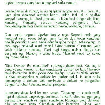
seperti remaja yang baru mengalami cinta monyet.
Sesampainya di rumah, ia menyiapkan segala sesuatu. Sesuatu
yang akan membuat matinya begitu indah. Kali ini, di sekitar
tempat tidurnya, ia taburi kembang. Ia ingin mati dengan dikelilingi
kembang. Kembang serupa kembang pengantin. Pasti
menyenangkan mati sambil menikmati harum kembang, pikirnya.
Dan, cerita seperti diputar begitu saja. Seperti roda yang
menggelinding. Akan tetapi, yang terjadi dua bulan kemudian
adalah peristiwa yang sama dengan yang terjadi sebelumnya. Ia
menunggu malaikat maut sambil tidur-tiduran di ranjang yang
telah bertabur kembang. Dari pagi hingga malam, hingga hari
berganti lagi. Namun, ia tetap hidup. Malaikat maut itu, sekali
lagi, tidak datang.
“Sial! Dokter itu menipuku!” rutuknya dalam hati. Kali ini, ia
benar-benar marah. Ia akan mendatangi dokter itu lagi. Memaki-
maki dokter itu. Kalau perlu memukulnya. Kalau itu masih kurang,
ia akan melaporkan si dokter ke kantor polisi. Ia ingin polisi
menangkap si dokter dan membawa si dokter ke pengadilan
dengan tuduhan telah melakukan penipuan.
Ia melangkahkan kaki ke luar rumah. Tujuannya ke rumah sakit.
Tapi di halaman, langkahnya terhenti. Terhenti oleh raungan yang
berasal dari rumah di depan rumahnya. Raungan yang demikian
pilu. Raungan yang disebabkan oleh kematian. Siapa yang