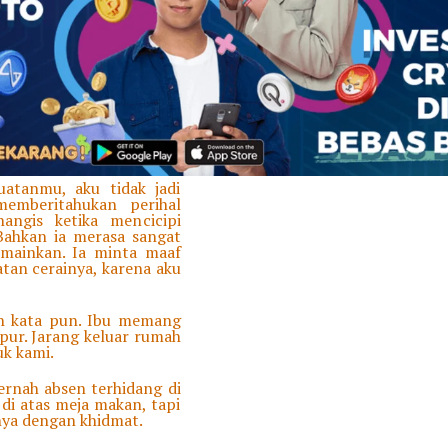
sebagai teman di dalam
n sering menggangguku.
sendiri. Aku merasa ibu
alan bocah-bocah bengal
s ibu. Para tetangga pun
rena tumis itu pernah
atanmu, aku tidak jadi
memberitahukan perihal
angis ketika mencicipi
Bahkan ia merasa sangat
rmainkan. Ia minta maaf
an cerainya, karena aku
h kata pun. Ibu memang
pur. Jarang keluar rumah
uk kami.
ernah absen terhidang di
i atas meja makan, tapi
inya dengan khidmat.