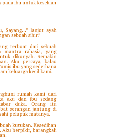
 pada ibu untuk kesekian
, Sayang…” lanjut ayah
ngan sebuah sihir.”
ang terbuat dari sebuah
h mantra rahasia, yang
tuk dikunyah. Semakin
an. Aku percaya, kalau
Tumis ibu yang sederhana
am keluarga kecil kami.
nghuni rumah kami dari
ika aku dan ibu sedang
abar duka. Orang itu
bat serangan jantung di
asahi pelupuk matanya.
ebuah kutukan. Kesedihan
 Aku berpikir, barangkali
han.