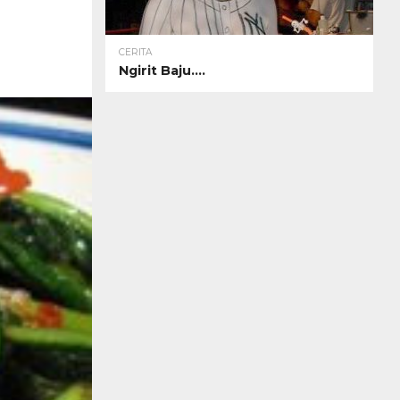
CERITA
Ngirit Baju….