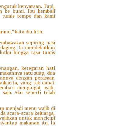
engutuk kenyataan. Tapi,
un ke bumi. Ibu kembali
k tumis tempe dan kami
mu,” kata ibu lirih.
embawakan sepiring nasi
daging. Ia mendekatkan
utku hingga rasa tumis
enangan, ketegaran hati
emakannya satu suap, dua
kannya dengan perasaan
ukacita, yang tak dapat
embari mengingat ayah,
saja. Aku seperti telah
ap menjadi menu wajib di
da acara-acara keluarga,
wajibkan untuk mencicipi
nyantap makanan itu. Ia