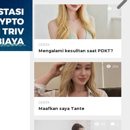
221
CERITA
Mengalami kesulitan saat PDKT?
204
CERITA
Maafkan saya Tante
192
2