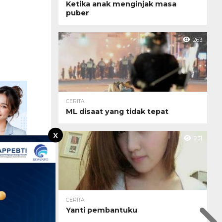
Ketika anak menginjak masa
puber
263
CERITA
ML disaat yang tidak tepat
X
231
CERITA
Yanti pembantuku