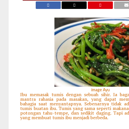
image Ayu
Ibu memasak tumis dengan sebuah sihir. Ia ba
mantra rahasia pada masakan, yang dapat mem
bahagia saat menyantapnya. Sebenarnya tidak a
tumis buatan ibu. Tumis yang sama seperti makana
potongan tahu-tempe, dan sedikit daging. Tapi a
yang membuat tumis ibu menjadi berbeda.