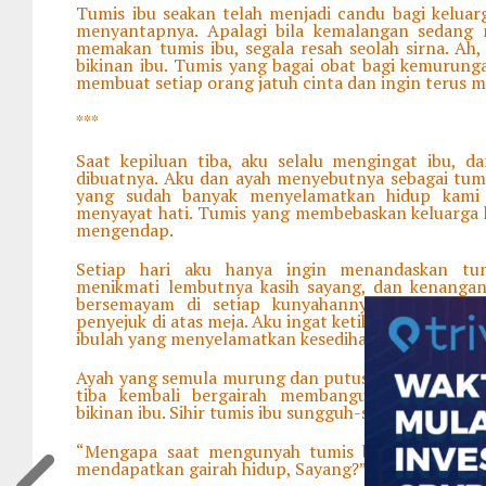
Tumis ibu seakan telah menjadi candu bagi keluarg
menyantapnya. Apalagi bila kemalangan sedang m
memakan tumis ibu, segala resah seolah sirna. Ah,
bikinan ibu. Tumis yang bagai obat bagi kemurung
membuat setiap orang jatuh cinta dan ingin terus 
***
Saat kepiluan tiba, aku selalu mengingat ibu, 
dibuatnya. Aku dan ayah menyebutnya sebagai tum
yang sudah banyak menyelamatkan hidup kami
menyayat hati. Tumis yang membebaskan keluarga k
mengendap.
Setiap hari aku hanya ingin menandaskan tum
menikmati lembutnya kasih sayang, dan kenangan
bersemayam di setiap kunyahannya. Makanan it
penyejuk di atas meja. Aku ingat ketika usaha ayah g
ibulah yang menyelamatkan kesedihan ayah.
Ayah yang semula murung dan putus asa karena tak 
tiba kembali bergairah membangun usahanya, 
bikinan ibu. Sihir tumis ibu sungguh-sungguh telah 
“Mengapa saat mengunyah tumis buatanmu, aku 
mendapatkan gairah hidup, Sayang?” kata ayah memu