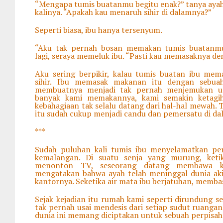
“Mengapa tumis buatanmu begitu enak?” tanya ayah
kalinya. “Apakah kau menaruh sihir di dalamnya?”
Seperti biasa, ibu hanya tersenyum.
“Aku tak pernah bosan memakan tumis buatanmu
lagi, seraya memeluk ibu. “Pasti kau memasaknya de
Aku sering berpikir, kalau tumis buatan ibu mem
sihir. Ibu memasak makanan itu dengan sebua
membuatnya menjadi tak pernah menjemukan un
banyak kami memakannya, kami semakin ketagih
kebahagiaan tak selalu datang dari hal-hal mewah. 
itu sudah cukup menjadi candu dan pemersatu di dal
***
Sudah puluhan kali tumis ibu menyelamatkan pe
kemalangan. Di suatu senja yang murung, ket
menonton TV, seseorang datang membawa k
mengatakan bahwa ayah telah meninggal dunia aki
kantornya. Seketika air mata ibu berjatuhan, memb
Sejak kejadian itu rumah kami seperti dirundung s
tak pernah usai mendesis dari setiap sudut ruangan.
dunia ini memang diciptakan untuk sebuah perpisa