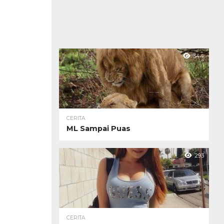
344
CERITA
ML Sampai Puas
293
CERITA