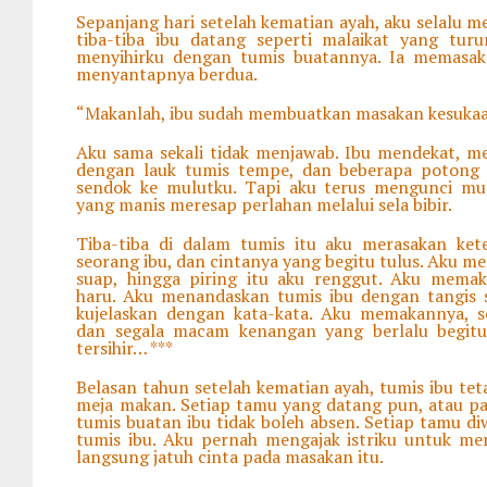
Sepanjang hari setelah kematian ayah, aku selalu m
tiba-tiba ibu datang seperti malaikat yang tur
menyihirku dengan tumis buatannya. Ia memasa
menyantapnya berdua.
“Makanlah, ibu sudah membuatkan masakan kesukaan
Aku sama sekali tidak menjawab. Ibu mendekat, m
dengan lauk tumis tempe, dan beberapa potong 
sendok ke mulutku. Tapi aku terus mengunci mul
yang manis meresap perlahan melalui sela bibir.
Tiba-tiba di dalam tumis itu aku merasakan ket
seorang ibu, dan cintanya yang begitu tulus. Aku m
suap, hingga piring itu aku renggut. Aku mema
haru. Aku menandaskan tumis ibu dengan tangis s
kujelaskan dengan kata-kata. Aku memakannya, s
dan segala macam kenangan yang berlalu begitu 
tersihir… ***
Belasan tahun setelah kematian ayah, tumis ibu tet
meja makan. Setiap tamu yang datang pun, atau pa
tumis buatan ibu tidak boleh absen. Setiap tamu di
tumis ibu. Aku pernah mengajak istriku untuk me
langsung jatuh cinta pada masakan itu.