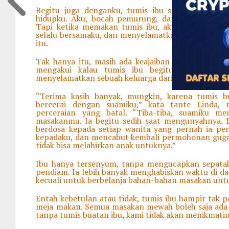
Begitu juga denganku, tumis ibu seakan datang 
hidupku. Aku, bocah pemurung, dan teman-tema
Tapi ketika memakan tumis ibu, aku merasa tidak 
selalu bersamaku, dan menyelamatkanku dari kenak
itu.
Tak hanya itu, masih ada keajaiban lain dari tumi
mengakui kalau tumis ibu begitu mujarab, ka
menyelamatkan sebuah keluarga dari perceraian.
“Terima kasih banyak, mungkin, karena tumis bu
bercerai dengan suamiku,” kata tante Linda, 
perceraian yang batal. “Tiba-tiba, suamiku men
masakanmu. Ia begitu sedih saat mengunyahnya. 
berdosa kepada setiap wanita yang pernah ia pe
kepadaku, dan mencabut kembali permohonan gugat
tidak bisa melahirkan anak untuknya.”
Ibu hanya tersenyum, tanpa mengucapkan sepata
pendiam. Ia lebih banyak menghabiskan waktu di da
kecuali untuk berbelanja bahan-bahan masakan unt
Entah kebetulan atau tidak, tumis ibu hampir tak p
meja makan. Semua masakan mewah boleh saja ada d
tanpa tumis buatan ibu, kami tidak akan menikmat