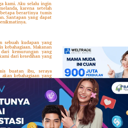
a kami. Aku selalu ingin
elanda, karena setelah
 betapa berartinya tumis
an. Santapan yang dapat
menikmatinya.
dan sebuah kudapan yang
is kebahagiaan. Makanan
 dari kemurungan yang
ami dari kesedihan yang
is buatan ibu, seraya
 akan kebahagiaan yang
u seakan hadir sebagai
ulung tikar, tumis buatan
memiliki pekerjaan tiba-
setelah memakan tumis
bekerja.
merasa seperti kembali
ji ibu.