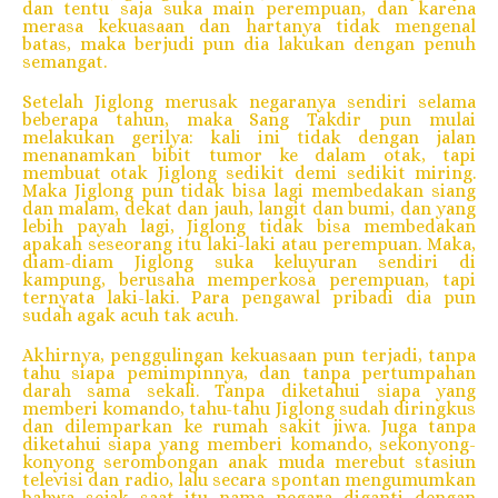
dan tentu saja suka main perempuan, dan karena
merasa kekuasaan dan hartanya tidak mengenal
batas, maka berjudi pun dia lakukan dengan penuh
semangat.
Setelah Jiglong merusak negaranya sendiri selama
beberapa tahun, maka Sang Takdir pun mulai
melakukan gerilya: kali ini tidak dengan jalan
menanamkan bibit tumor ke dalam otak, tapi
membuat otak Jiglong sedikit demi sedikit miring.
Maka Jiglong pun tidak bisa lagi membedakan siang
dan malam, dekat dan jauh, langit dan bumi, dan yang
lebih payah lagi, Jiglong tidak bisa membedakan
apakah seseorang itu laki-laki atau perempuan. Maka,
diam-diam Jiglong suka keluyuran sendiri di
kampung, berusaha memperkosa perempuan, tapi
ternyata laki-laki. Para pengawal pribadi dia pun
sudah agak acuh tak acuh.
Akhirnya, penggulingan kekuasaan pun terjadi, tanpa
tahu siapa pemimpinnya, dan tanpa pertumpahan
darah sama sekali. Tanpa diketahui siapa yang
memberi komando, tahu-tahu Jiglong sudah diringkus
dan dilemparkan ke rumah sakit jiwa. Juga tanpa
diketahui siapa yang memberi komando, sekonyong-
konyong serombongan anak muda merebut stasiun
televisi dan radio, lalu secara spontan mengumumkan
bahwa sejak saat itu nama negara diganti dengan