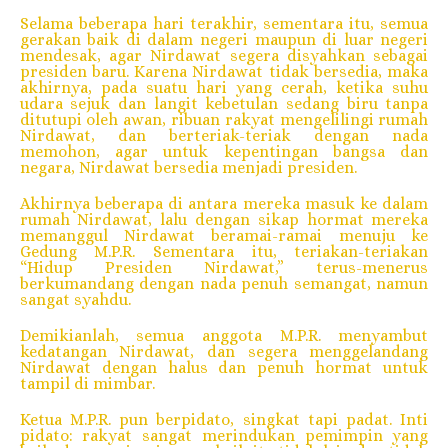
Selama beberapa hari terakhir, sementara itu, semua
gerakan baik di dalam negeri maupun di luar negeri
mendesak, agar Nirdawat segera disyahkan sebagai
presiden baru. Karena Nirdawat tidak bersedia, maka
akhirnya, pada suatu hari yang cerah, ketika suhu
udara sejuk dan langit kebetulan sedang biru tanpa
ditutupi oleh awan, ribuan rakyat mengelilingi rumah
Nirdawat, dan berteriak-teriak dengan nada
memohon, agar untuk kepentingan bangsa dan
negara, Nirdawat bersedia menjadi presiden.
Akhirnya beberapa di antara mereka masuk ke dalam
rumah Nirdawat, lalu dengan sikap hormat mereka
memanggul Nirdawat beramai-ramai menuju ke
Gedung M.P.R. Sementara itu, teriakan-teriakan
“Hidup Presiden Nirdawat,” terus-menerus
berkumandang dengan nada penuh semangat, namun
sangat syahdu.
Demikianlah, semua anggota M.P.R. menyambut
kedatangan Nirdawat, dan segera menggelandang
Nirdawat dengan halus dan penuh hormat untuk
tampil di mimbar.
Ketua M.P.R. pun berpidato, singkat tapi padat. Inti
pidato: rakyat sangat merindukan pemimpin yang