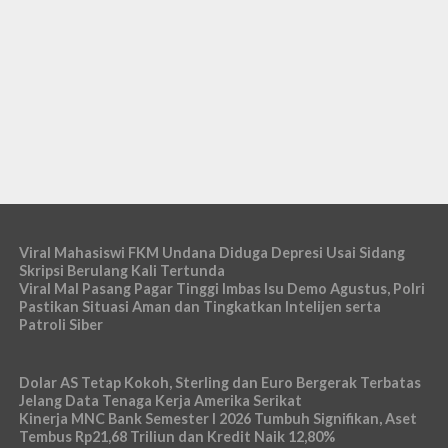
Viral Mahasiswi FKM Undana Diduga Depresi Usai Sidang
Skripsi Berulang Kali Tertunda
Viral Mal Pasang Pagar Tinggi Imbas Isu Demo Agustus, Polri
Pastikan Situasi Aman dan Tingkatkan Intelijen serta
Patroli Siber
Dolar AS Tetap Kokoh, Sterling dan Euro Bergerak Terbatas
Jelang Data Tenaga Kerja Amerika Serikat
Kinerja MNC Bank Semester I 2026 Tumbuh Signifikan, Aset
Tembus Rp21,68 Triliun dan Kredit Naik 12,80%