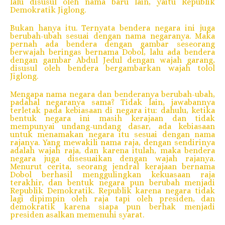
lalu disusul oleh nama baru lain, yaitu Republik
Demokratik Jiglong.
Bukan hanya itu. Ternyata bendera negara ini juga
berubah-ubah sesuai dengan nama negaranya. Maka
pernah ada bendera dengan gambar seseorang
berwajah beringas bernama Dobol, lalu ada bendera
dengan gambar Abdul Jedul dengan wajah garang,
disusul oleh bendera bergambarkan wajah tolol
Jiglong.
Mengapa nama negara dan benderanya berubah-ubah,
padahal negaranya sama? Tidak lain, jawabannya
terletak pada kebiasaan di negara itu: dahulu, ketika
bentuk negara ini masih kerajaan dan tidak
mempunyai undang-undang dasar, ada kebiasaan
untuk menamakan negara itu sesuai dengan nama
rajanya. Yang mewakili nama raja, dengan sendirinya
adalah wajah raja, dan karena itulah, maka bendera
negara juga disesuaikan dengan wajah rajanya.
Menurut cerita, seorang jendral kerajaan bernama
Dobol berhasil menggulingkan kekuasaan raja
terakhir, dan bentuk negara pun berubah menjadi
Republik Demokratik. Republik karena negara tidak
lagi dipimpin oleh raja tapi oleh presiden, dan
demokratik karena siapa pun berhak menjadi
presiden asalkan memenuhi syarat.