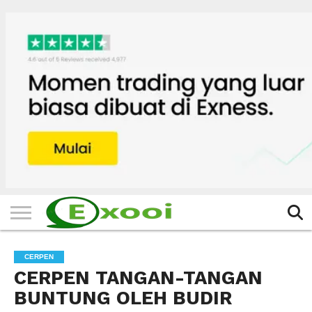
HOME
FILTER
BERITA
BIODATA
CERITA
CERPEN
EKSKLUSIF
FOTO
VIDEO
TIPS
MORE
CERPEN
CERPEN TANGAN-TANGAN
BUNTUNG OLEH BUDIR