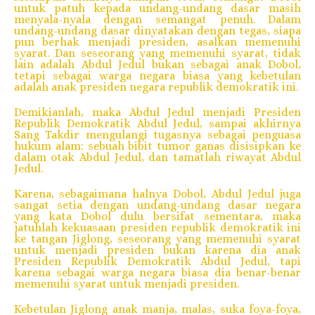
untuk patuh kepada undang-undang dasar masih
menyala-nyala dengan semangat penuh. Dalam
undang-undang dasar dinyatakan dengan tegas, siapa
pun berhak menjadi presiden, asalkan memenuhi
syarat. Dan seseorang yang memenuhi syarat, tidak
lain adalah Abdul Jedul bukan sebagai anak Dobol,
tetapi sebagai warga negara biasa yang kebetulan
adalah anak presiden negara republik demokratik ini.
Demikianlah, maka Abdul Jedul menjadi Presiden
Republik Demokratik Abdul Jedul, sampai akhirnya
Sang Takdir mengulangi tugasnya sebagai penguasa
hukum alam: sebuah bibit tumor ganas disisipkan ke
dalam otak Abdul Jedul, dan tamatlah riwayat Abdul
Jedul.
Karena, sebagaimana halnya Dobol, Abdul Jedul juga
sangat setia dengan undang-undang dasar negara
yang kata Dobol dulu bersifat sementara, maka
jatuhlah kekuasaan presiden republik demokratik ini
ke tangan Jiglong, seseorang yang memenuhi syarat
untuk menjadi presiden bukan karena dia anak
Presiden Republik Demokratik Abdul Jedul, tapi
karena sebagai warga negara biasa dia benar-benar
memenuhi syarat untuk menjadi presiden.
Kebetulan Jiglong anak manja, malas, suka foya-foya,