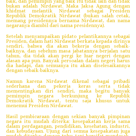
baik, dan pemimpin yang baik itu tidak lain dan tidak
bukan adalah Nirdawat. Maka Jaksa Agung dengan
khidmat melantik Nirdawat sebagai Presiden
Republik Demokratik Nirdawat (bukan salah cetak,
memang presidennya bernama Nirdawat, dan nama
negaranya diambil dari nama presidennya).
Setelah menyampaikan pidato pelantikannya sebagai
Presiden, dalam hati Nirdawat berkata kepada dirinya
sendiri, bahwa dia akan bekerja dengan sebaik-
baiknya, dan sebelum masa jabatannya berjalan satu
tahun, dia tidak akan pergi ke luar negeri dengan
alasan apa pun. Banyak persoalan dalam negeri harus
dia hadapi, dan semuanya itu akan diselesaikannya
dengan sebaik-baiknya.
Namun karena Nirdawat dikenal sebagai pribadi
sederhana dan pekerja keras serta tidak
mementingkan diri sendiri, maka begitu banyak
pemimpin negara berkunjung ke Republik
Demokratik Nirdawat, tentu saja khusus untuk
menemui Presiden Nirdawat.
Hasil pembicaraan dengan sekian banyak pimpinan
negara itu mudah diterka: kesepakatan kerja sama
dalam perdagangan, pendidikan, kesehatan, industri,
dan kebudayaan. Ujung dari semua kesepakatan juga
mudah diterka: dengan tulus tapi bersifat mendesak,