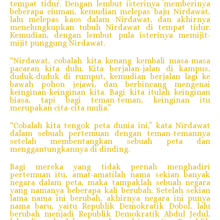
tempat tidur. Dengan lembut isterinya memberinya
beberapa ciuman, kemudian melepas baju Nirdawat,
lalu melepas kaos dalam Nirdawat, dan akhirnya
menelungkupkan tubuh Nirdawat di tempat tidur.
Kemudian, dengan lembut pula isterinya memijit-
mijit punggung Nirdawat.
“Nirdawat, cobalah kita kenang kembali masa-masa
pacaran kita dulu. Kita berjalan-jalan di kampus,
duduk-duduk di rumput, kemudian berjalan lagi ke
bawah pohon jejawi, dan berbincang mengenai
keinginan-keinginan kita. Bagi kita itulah keinginan
biasa, tapi bagi teman-teman, keinginan itu
merupakan cita-cita mulia.”
“Cobalah kita tengok peta dunia ini,” kata Nirdawat
dalam sebuah pertemuan dengan teman-temannya
setelah membentangkan sebuah peta dan
menggantungkannya di dinding.
Bagi mereka yang tidak pernah menghadiri
pertemuan itu, amat-amatilah nama sekian banyak
negara dalam peta, maka tampaklah sebuah negara
yang namanya beberapa kali berubah. Setelah sekian
lama nama ini berubah, akhirnya negara ini punya
nama baru, yaitu Republik Demokratik Dobol, lalu
berubah menjadi Republik Demokratik Abdul Jedul,