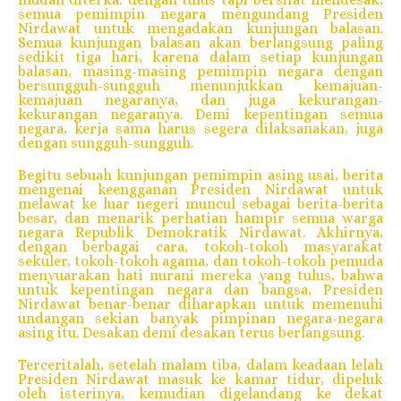
semua pemimpin negara mengundang Presiden
Nirdawat untuk mengadakan kunjungan balasan.
Semua kunjungan balasan akan berlangsung paling
sedikit tiga hari, karena dalam setiap kunjungan
balasan, masing-masing pemimpin negara dengan
bersungguh-sungguh menunjukkan kemajuan-
kemajuan negaranya, dan juga kekurangan-
kekurangan negaranya. Demi kepentingan semua
negara, kerja sama harus segera dilaksanakan, juga
dengan sungguh-sungguh.
Begitu sebuah kunjungan pemimpin asing usai, berita
mengenai keengganan Presiden Nirdawat untuk
melawat ke luar negeri muncul sebagai berita-berita
besar, dan menarik perhatian hampir semua warga
negara Republik Demokratik Nirdawat. Akhirnya,
dengan berbagai cara, tokoh-tokoh masyarakat
sekuler, tokoh-tokoh agama, dan tokoh-tokoh pemuda
menyuarakan hati nurani mereka yang tulus, bahwa
untuk kepentingan negara dan bangsa, Presiden
Nirdawat benar-benar diharapkan untuk memenuhi
undangan sekian banyak pimpinan negara-negara
asing itu. Desakan demi desakan terus berlangsung.
Terceritalah, setelah malam tiba, dalam keadaan lelah
Presiden Nirdawat masuk ke kamar tidur, dipeluk
oleh isterinya, kemudian digelandang ke dekat