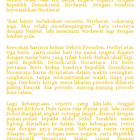
Republik Demokratik Nirdawat, dengan bendera
berwajahkan Nirdawat.
“Kau harus melakukan sesuatu, Nirdawat, sekarang
juga. Aku selalu mendampingimu,” kata isterinya
dengan lembut, lalu menciumi Nirdawat lagi dengan
lembut pula.
Keesokan harinya keluar Dekrit Presiden, terdiri atas
tiga butir, yaitu mulai hari itu nama negara diganti
dengan nama baru yang tidak boleh diubah-ubah lagi,
yaitu Republik Demokratik Nusantara. Itu butir
pertama. Butir kedua, bendera Republik Demokrasi
Nusantara harus diciptakan dalam waktu sesingkat-
singkatnya, tanpa mencantumkan wajah siapa pun
juga. Dan butir ketiga, masa jabatan presiden dibatasi
paling banyak dua periode, masing-masing periode
lima tahun.
Lagu kebangsaan, seperti yang lalu-lalu, tinggal
diganti liriknya. Dulu nama raja dipuja-puji, lalu nama
Dobol diangkat-angkat setinggi langit, disusul dengan
pujian-pujian kepada Abdul Jedul. Terakhir, nama
Jiglong dijejalkan ke dalam lagu kebangsaan, tentu
saja dengan gaya puja-puji. Sekarang nama orang
dihapus, diganti dengan nama negara, yaitu Republik
Demokratik Nusantara. Maka, sesuai dengan