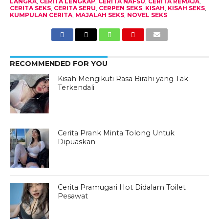
LANGKA
,
CERITA LENGKAP
,
CERITA NAFSU
,
CERITA REMAJA
,
CERITA SEKS
,
CERITA SERU
,
CERPEN SEKS
,
KISAH
,
KISAH SEKS
,
KUMPULAN CERITA
,
MAJALAH SEKS
,
NOVEL SEKS
RECOMMENDED FOR YOU
Kisah Mengikuti Rasa Birahi yang Tak
Terkendali
Cerita Prank Minta Tolong Untuk
Dipuaskan
Cerita Pramugari Hot Didalam Toilet
Pesawat