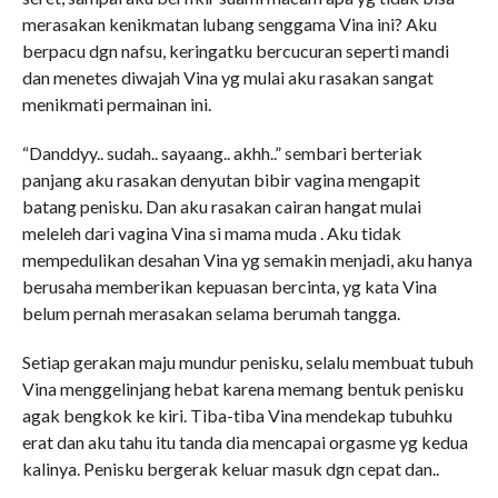
merasakan kenikmatan lubang senggama Vina ini? Aku
berpacu dgn nafsu, keringatku bercucuran seperti mandi
dan menetes diwajah Vina yg mulai aku rasakan sangat
menikmati permainan ini.
“Danddyy.. sudah.. sayaang.. akhh..” sembari berteriak
panjang aku rasakan denyutan bibir vagina mengapit
batang penisku. Dan aku rasakan cairan hangat mulai
meleleh dari vagina Vina si mama muda . Aku tidak
mempedulikan desahan Vina yg semakin menjadi, aku hanya
berusaha memberikan kepuasan bercinta, yg kata Vina
belum pernah merasakan selama berumah tangga.
Setiap gerakan maju mundur penisku, selalu membuat tubuh
Vina menggelinjang hebat karena memang bentuk penisku
agak bengkok ke kiri. Tiba-tiba Vina mendekap tubuhku
erat dan aku tahu itu tanda dia mencapai orgasme yg kedua
kalinya. Penisku bergerak keluar masuk dgn cepat dan..