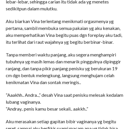
lebar-lebar, sehingga carian itu tidak ada yg menetes
sedikitpun dalam mulutku.
Aku biarkan Vina terlentang menikmati orgasmenya yg
pertama, sambil membuka semua pakaian yg aku kenakan,
aku memperhatikan Vina begitu puas dgn foreplay aku tadi,
itu terlihat dari raut wajahnya yg begitu berbinar-binar.
Tanpa memberi waktu panjang, aku segera menghampiri
tubuhnya yg masih lemas dan menarik pinggulnya dipinggir
ranjang, dan tanpa pikir panjang penisku yg berukuran 19
cm dgn bentuk melengkung, langsung menghujam celah
kenikmatan Vina dan sontak meringis..
“Aaakhh.. Andra..,” desah Vina saat penisku melesak kedalam
lubang vaginanya.
“Andray.. penis kamu besar sekali.. aakkh..”
Aku merasakan setiap gapitan bibir vaginanya yg begitu
seret, sampai aku berfikir suami macam apa yg tidak bisa