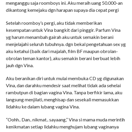
menganggu saja roomboys ini. Aku meraih uang 50.000-an
dikantong kemejaku dgn harapan supaya dia cepat pergi
Setelah roomboy’s pergi, aku tidak memberikan
kesempatan untuk Vina bangkit dari pinggir. Parfum Vina
yg harum menambah gairah aku untuk semakin berani
menjelajahi seluruh tubuhnya. dgn bekal pengetahuan sex yg
aku ketahui (baik dari majalah, film BF maupun obrolan-
obrolan teman kantor), aku semakin berani berbuat lebih
jauh dgn Vina.
Aku beranikan diri untuk mulai membuka CD yg digunakan
Vina, dan darahku mendesir saat melihat tidak ada sehelai
rambutpun di bagian vagina Vina. Tanpa berfikir lama, aku
langsung menjilati, menghisap dan sesekali memasukkan
lidahku ke dalam lubang vagina Vina.
“Oohh.. Dan.. nikmat.. sayaang,” Vina si mama muda merintih
kenikmatan setiap lidahku menghujam lubang vaginanya