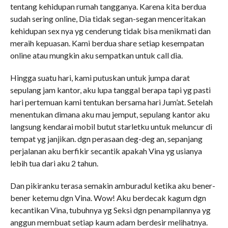
tentang kehidupan rumah tangganya. Karena kita berdua
sudah sering online, Dia tidak segan-segan menceritakan
kehidupan sex nya yg cenderung tidak bisa menikmati dan
meraih kepuasan. Kami berdua share setiap kesempatan
online atau mungkin aku sempatkan untuk call dia.
Hingga suatu hari, kami putuskan untuk jumpa darat
sepulang jam kantor, aku lupa tanggal berapa tapi yg pasti
hari pertemuan kami tentukan bersama hari Jum’at. Setelah
menentukan dimana aku mau jemput, sepulang kantor aku
langsung kendarai mobil butut starletku untuk meluncur di
tempat yg janjikan. dgn perasaan deg-deg an, sepanjang
perjalanan aku berfikir secantik apakah Vina yg usianya
lebih tua dari aku 2 tahun.
Dan pikiranku terasa semakin amburadul ketika aku bener-
bener ketemu dgn Vina. Wow! Aku berdecak kagum dgn
kecantikan Vina, tubuhnya yg Seksi dgn penampilannya yg
anggun membuat setiap kaum adam berdesir melihatnya.