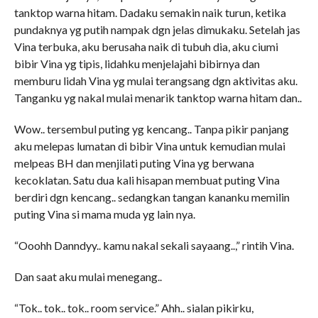
tanktop warna hitam. Dadaku semakin naik turun, ketika
pundaknya yg putih nampak dgn jelas dimukaku. Setelah jas
Vina terbuka, aku berusaha naik di tubuh dia, aku ciumi
bibir Vina yg tipis, lidahku menjelajahi bibirnya dan
memburu lidah Vina yg mulai terangsang dgn aktivitas aku.
Tanganku yg nakal mulai menarik tanktop warna hitam dan..
Wow.. tersembul puting yg kencang.. Tanpa pikir panjang
aku melepas lumatan di bibir Vina untuk kemudian mulai
melpeas BH dan menjilati puting Vina yg berwana
kecoklatan. Satu dua kali hisapan membuat puting Vina
berdiri dgn kencang.. sedangkan tangan kananku memilin
puting Vina si mama muda yg lain nya.
“Ooohh Danndyy.. kamu nakal sekali sayaang..,” rintih Vina.
Dan saat aku mulai menegang..
“Tok.. tok.. tok.. room service.” Ahh.. sialan pikirku,