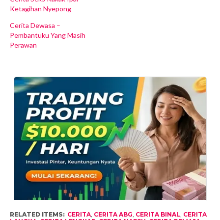
Ketagihan Nyepong
Cerita Dewasa –
Pembantuku Yang Masih
Perawan
RELATED ITEMS:
CERITA
,
CERITA ABG
,
CERITA BINAL
,
CERITA