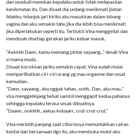
dan sesekali menekan kepalaku untuk tidak melepaskan
kenikmatan itu. Dan disaat dia sedang menikmati jilatan
lidahku, telunjuk jari kiriku aku masukkan dalam lubang
vagina dan aku semakin tahu jika dia lebih bisa menikmati
jika diperlakukan seperti itu. Terbukti Vina menggeliat dan
mendesah disetiap gerakan jariku keluar masuk.
“Aakkhh Dann.. kamu memang pintar sayaang..,” desah Vina
si mama muda .
Disaat kocokkan jariku semakin cepat, Vina sudah mulai
memperlihatkan ciri-ciri orang yg mau orgasme dan sesat
kemudian..
“Dann.. sayaang.. aku nggak tahan.. oohh.. Dan.. aku mau..”
visa menggelinjang hebat sambil menggapit kedua pahanya
sehingga kepalaku terasa sesak dibuatnya.
“Daann.. ookkhh.. aakuu keluaarr.. crut-crut-crut.”
Vina merintih panjang saat clitorisnya memuntahkan cairan
kental dan bersamaan dgn itu, aku membuka mulut aku