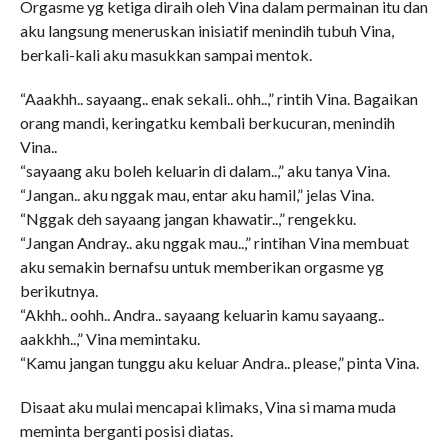
Orgasme yg ketiga diraih oleh Vina dalam permainan itu dan
aku langsung meneruskan inisiatif menindih tubuh Vina,
berkali-kali aku masukkan sampai mentok.
“Aaakhh.. sayaang.. enak sekali.. ohh..,” rintih Vina. Bagaikan
orang mandi, keringatku kembali berkucuran, menindih
Vina..
“sayaang aku boleh keluarin di dalam..,” aku tanya Vina.
“Jangan.. aku nggak mau, entar aku hamil,” jelas Vina.
“Nggak deh sayaang jangan khawatir..,” rengekku.
“Jangan Andray.. aku nggak mau..,” rintihan Vina membuat
aku semakin bernafsu untuk memberikan orgasme yg
berikutnya.
“Akhh.. oohh.. Andra.. sayaang keluarin kamu sayaang..
aakkhh..,” Vina memintaku.
“Kamu jangan tunggu aku keluar Andra.. please,” pinta Vina.
Disaat aku mulai mencapai klimaks, Vina si mama muda
meminta berganti posisi diatas.