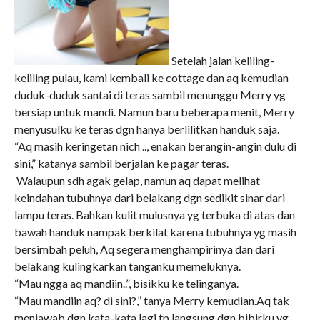
Setelah jalan keliling-
keliling pulau, kami kembali ke cottage dan aq kemudian
duduk-duduk santai di teras sambil menunggu Merry yg
bersiap untuk mandi. Namun baru beberapa menit, Merry
menyusulku ke teras dgn hanya berlilitkan handuk saja.
“Aq masih keringetan nich .., enakan berangin-angin dulu di
sini,” katanya sambil berjalan ke pagar teras.
Walaupun sdh agak gelap, namun aq dapat melihat
keindahan tubuhnya dari belakang dgn sedikit sinar dari
lampu teras. Bahkan kulit mulusnya yg terbuka di atas dan
bawah handuk nampak berkilat karena tubuhnya yg masih
bersimbah peluh, Aq segera menghampirinya dan dari
belakang kulingkarkan tanganku memeluknya.
“Mau ngga aq mandiin..”, bisikku ke telinganya.
“Mau mandiin aq? di sini?,” tanya Merry kemudian.Aq tak
menjawab dgn kata-kata lagi tp langsung dgn bibirku yg