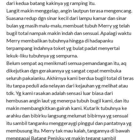
dari kedua batang kakinya yg ramping itu.
Langit makin menggelap, angin lautpun terasa mengencang.
Suasana redup dgn sinar kecil dari lampu kamar dan sinar
bulan yg masih malu-malu, membuat tubuh Merry yg telah
bugil total nampak makin indah dan sensual. Apalagi waktu
Merry membalikan tubuhnya hingga di hadapanku
terpampang indahnya toket yg bulat padat menyertai
lekuk-liku tubuhnya yg sempurna.
Belum sempat aq menikmati semua pemandangan itu, aq
dikejutkan dgn gerakannya yg sangat cepat membuka
seluruh pakaianku. Akhirnya kami berdua bugil total di teras
itu tanpa peduli ada nelayan dari kejauhan yg melihat atau
tdk. Yg kami rasakan adalah sensasi luar biasa dari
hembusan angin laut yg menerpa tubuh bugil kami, dan itu
makin membangkitkan gairah kami. Kutarik tubuhnya ke
arahku dan bibirku langsung melumat bibirnya yg sensual
itu sambil tanganku menggeraygi pinggul dan pantatnya yg
membusung itu. Merry tak mau kalah, tangannya di bawah
menggapai Batang Penisku yg makin tegang sambil