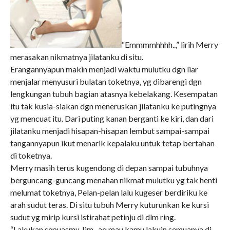
“Emmmmhhhh..,” lirih Merry
merasakan nikmatnya jilatanku di situ.
Erangannyapun makin menjadi waktu mulutku dgn liar
menjalar menyusuri bulatan toketnya, yg dibarengi dgn
lengkungan tubuh bagian atasnya kebelakang. Kesempatan
itu tak kusia-siakan dgn meneruskan jilatanku ke putingnya
yg mencuat itu. Dari puting kanan berganti ke kiri, dan dari
jilatanku menjadi hisapan-hisapan lembut sampai-sampai
tangannyapun ikut menarik kepalaku untuk tetap bertahan
di toketnya.
Merry masih terus kugendong di depan sampai tubuhnya
berguncang-guncang menahan nikmat mulutku yg tak henti
melumat toketnya, Pelan-pelan lalu kugeser berdiriku ke
arah sudut teras. Di situ tubuh Merry kuturunkan ke kursi
sudut yg mirip kursi istirahat petinju di dlm ring.
“Lakukan sepuasmu Jim.. aq mau kamu lakuin semuanya di