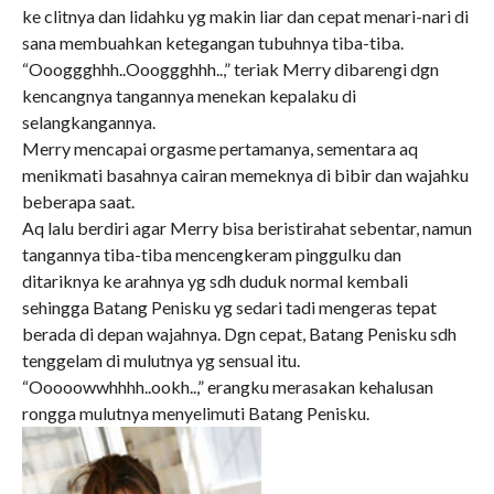
ke clitnya dan lidahku yg makin liar dan cepat menari-nari di
sana membuahkan ketegangan tubuhnya tiba-tiba.
“Oooggghhh..Oooggghhh..,” teriak Merry dibarengi dgn
kencangnya tangannya menekan kepalaku di
selangkangannya.
Merry mencapai orgasme pertamanya, sementara aq
menikmati basahnya cairan memeknya di bibir dan wajahku
beberapa saat.
Aq lalu berdiri agar Merry bisa beristirahat sebentar, namun
tangannya tiba-tiba mencengkeram pinggulku dan
ditariknya ke arahnya yg sdh duduk normal kembali
sehingga Batang Penisku yg sedari tadi mengeras tepat
berada di depan wajahnya. Dgn cepat, Batang Penisku sdh
tenggelam di mulutnya yg sensual itu.
“Ooooowwhhhh..ookh..,” erangku merasakan kehalusan
rongga mulutnya menyelimuti Batang Penisku.