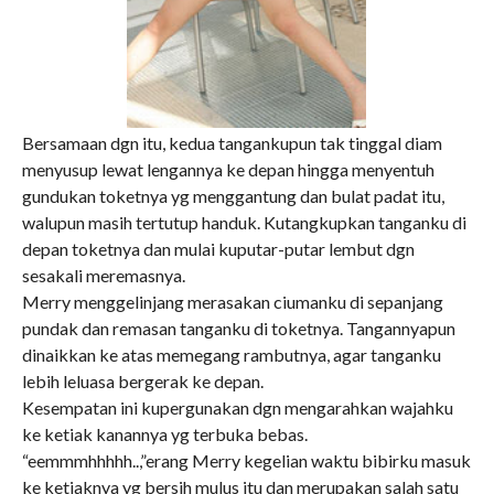
Bersamaan dgn itu, kedua tangankupun tak tinggal diam
menyusup lewat lengannya ke depan hingga menyentuh
gundukan toketnya yg menggantung dan bulat padat itu,
walupun masih tertutup handuk. Kutangkupkan tanganku di
depan toketnya dan mulai kuputar-putar lembut dgn
sesakali meremasnya.
Merry menggelinjang merasakan ciumanku di sepanjang
pundak dan remasan tanganku di toketnya. Tangannyapun
dinaikkan ke atas memegang rambutnya, agar tanganku
lebih leluasa bergerak ke depan.
Kesempatan ini kupergunakan dgn mengarahkan wajahku
ke ketiak kanannya yg terbuka bebas.
“eemmmhhhhh..,”erang Merry kegelian waktu bibirku masuk
ke ketiaknya yg bersih mulus itu dan merupakan salah satu