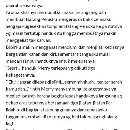
daerah sensitivnya.
Aroma khasnya membuatku makin terangsang dan
membuat Batang Penisku mengeras di balik celanaku.
Sengaja kugesekkan tonjolan Batang Penisku ke pantatnya
yg masih tertutup handuk itu hingga membuatnya makin
menggeliat tak karuan.
Bibirku makin mengganas menciumi dan menjilati ketiaknya
bergantian kanan dan kiri, sementara tanganku mulai
mencari simpul handuknya untuk melepasnya.
“Sssrt..,” handuk Merry terlepas yg diikuti dgn
kekagetannya.
” Eh..!, jangan dilepas di siinii.., eemmmhhh..ah.., ter..ter serah
kamu deh..,” rintih Merry menyambung kekagetannya yg
menjadi pasrah karena begitu lepas handuknya langsung aq
dekap erat tubuhnya bersamaan dgn jilatan-jilatan liar
lidahku di bagian atas punggungnya dan remasanku
tanganku kembali di toketnya yg kini tak berpenghalang
lagi.