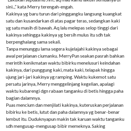
sini..,” kata Merry terengah-engah.
Kakinya yg baru turun dari pinggangku langsung kuangkat
satu dan kusandarkan di atas pagar teras, sedangkan kaki
yg satu masih di bawah. Aq lalu melepas selop tinggi dari
kakinya sehingga kakinya yg bersih mulus itu sdh tak
berpenghalang sama sekali.
Tanpa menunggu lama segera kujelajahi kakinya sebagai
awal perjalanan ciumanku. MerryPun seakan pasrah bahkan
merintih kenikmatan waktu bibirku menelusuri keindahan
kakinya, dari punggung kaki, mata kaki, telapak hingga
ujung jari-jari kakinya yg ramping. Waktu kukemot satu
persatu jarinya, Merry menggelinjang kegelian, apalagi
waktu kubarengi dgn rabaan tanganku di betis hingga paha
bagian dalamnya.
Puas mencium dan menjilati kakinya, kuteruskan perjalanan
bibirku ke betis, lutut dan paha dalamnya yg benar-benar
lembut itu. Duduknyapun makin tak karuan waktu tanganku
sdh mengusap-mengusap bibir memeknya. Saking