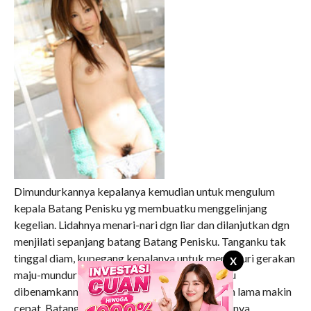
Dimundurkannya kepalanya kemudian untuk mengulum
kepala Batang Penisku yg membuatku menggelinjang
kegelian. Lidahnya menari-nari dgn liar dan dilanjutkan dgn
menjilati sepanjang batang Batang Penisku. Tanganku tak
tinggal diam, kupegang kepalanya untuk mengikuri gerakan
X
maju-mundur kepalanya waktu Batang Penisku
dibenamkannya kembali ke mulutnya yg makin lama makin
cepat. Batang Penisku makin basah dgn air liurnya