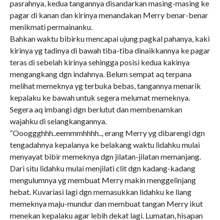
pasrahnya, kedua tangannya disandarkan masing-masing ke
pagar di kanan dan kirinya menandakan Merry benar-benar
menikmati permainanku.
Bahkan waktu bibirku mencapai ujung pagkal pahanya, kaki
kirinya yg tadinya di bawah tiba-tiba dinaikkannya ke pagar
teras di sebelah kirinya sehingga posisi kedua kakinya
mengangkang dgn indahnya. Belum sempat aq terpana
melihat memeknya yg terbuka bebas, tangannya menarik
kepalaku ke bawah untuk segera melumat memeknya.
Segera aq imbangi dgn berlutut dan membenamkan
wajahku di selangkangannya.
“Oooggghhh..eemmmhhhh.., erang Merry yg dibarengi dgn
tengadahnya kepalanya ke belakang waktu lidahku mulai
menyayat bibir memeknya dgn jilatan-jilatan memanjang.
Dari situ lidahku mulai menjilati clit dgn kadang-kadang
mengulumnya yg membuat Merry makin menggelinjang
hebat. Kuvariasi lagi dgn memasukkan lidahku ke liang
memeknya maju-mundur dan membuat tangan Merry ikut
menekan kepalaku agar lebih dekat lagi. Lumatan, hisapan