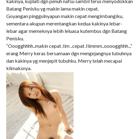
kakinya, kujilati dgn penuh nafsu sambil terus menyodokkan
Batang Penisku yg makin lama makin cepat.
Goyangan pinggulnyapun makin cepat mengimbangiku,
sementara akupun merentangkan kedua kakinya lebar-
lebar agar memeknya lebih leluasa kutembus dgn Batang
Penisku.
“Ooogghhhh..makin cepat Jim ..cepat Jiimmm..oooogghhh..,”
erang Merry keras bersamaan dgn mengejangnya tubuhnya
dan kakinya yg menjepit tubuhku. Merry telah mecapai
klimaksnya.