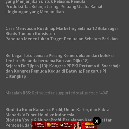
yang Menjanjikan untuk Pebisnis Pemula
Produksi Tas Belanja Jaring: Peluang Usaha Ramah
Lingkungan yang Menjanjikan
Cara Menyusun Roadmap Marketing Selama 12 Bulan agar
Bisnis Tumbuh Konsisten
Panduan Menentukan Target Penjualan Sebelum Beriklan
Berbagai foto semasa Perang Kemerdekaan dari koleksi
tentara Belanda bernama Bob van Dijk (18)
Sejarah Dr Tjipto (13): Kongres PPPKI Pertama di Soerabaja
dan Kongres Pemuda Kedua di Batavia; Pengurus PI
Ditangkap
Masalah RSS:
Retrieved unsupported status code "404"
Biodata Kobo Kanaeru: Profil, Umur, Karier, dan Fakta
Menarik VTuber Hololive Indonesia
Biodata Yovie & Nuno: Profil, Perjalanan Karier, Daftar
X
Personel, dan Fakta Menarik