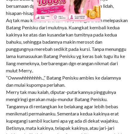
bersamaan dgn kenikmatan dahsyat permainan lidah,
hisapan-hisapan dan kuluman mulutnya.
Aq tak mau klimaks di situ. Merry mengerti dan melepaskan
Batang Penisku dari mulutnya. Kuangkat kembali kedua
kakinya ke atas dan kusandarkan tumitnya pada kedua
bahuku, sehingga badannya makin merosot dan
punggungnya merebah sedikit pada kursi. Tanpa menunggu
lama kumasuukan Batang Penisku yg keras bak tugu itu ke
liang memeknya, berbarengan dgn erangan nikmat dari
mulut Merry..
“Owwwhhhhhhhh..,” Batang Penisku ambles ke dalamnya
dan mulai kupompa perlahan.
Merry tak mau kalah, diputar-putarkannya pinggulnya
mengiringi gerakan maju-mundur Batang Penisku.
Tangannya di rentangkan ke belakang agar lebih bebas
menikmati permainanku. Sementara kedua kakinya erat
kupegangi sambil kuciumi apa yg ada di dekat wajahku.
Betisnya, mata kakinya, telapak kakinya, atau jari-jari