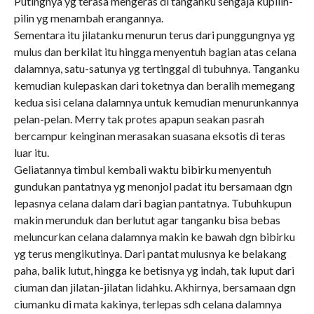
Putingnya yg terasa mengeras di tanganku sengaja kupilin-
pilin yg menambah erangannya.
Sementara itu jilatanku menurun terus dari punggungnya yg
mulus dan berkilat itu hingga menyentuh bagian atas celana
dalamnya, satu-satunya yg tertinggal di tubuhnya. Tanganku
kemudian kulepaskan dari toketnya dan beralih memegang
kedua sisi celana dalamnya untuk kemudian menurunkannya
pelan-pelan. Merry tak protes apapun seakan pasrah
bercampur keinginan merasakan suasana eksotis di teras
luar itu.
Geliatannya timbul kembali waktu bibirku menyentuh
gundukan pantatnya yg menonjol padat itu bersamaan dgn
lepasnya celana dalam dari bagian pantatnya. Tubuhkupun
makin merunduk dan berlutut agar tanganku bisa bebas
meluncurkan celana dalamnya makin ke bawah dgn bibirku
yg terus mengikutinya. Dari pantat mulusnya ke belakang
paha, balik lutut, hingga ke betisnya yg indah, tak luput dari
ciuman dan jilatan-jilatan lidahku. Akhirnya, bersamaan dgn
ciumanku di mata kakinya, terlepas sdh celana dalamnya