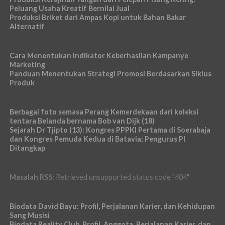
Peluang Usaha Kreatif Bernilai Jual
Produksi Briket dari Ampas Kopi untuk Bahan Bakar
Alternatif
Cara Menentukan Indikator Keberhasilan Kampanye
Marketing
Panduan Menentukan Strategi Promosi Berdasarkan Siklus
Produk
Berbagai foto semasa Perang Kemerdekaan dari koleksi
tentara Belanda bernama Bob van Dijk (18)
Sejarah Dr Tjipto (13): Kongres PPPKI Pertama di Soerabaja
dan Kongres Pemuda Kedua di Batavia; Pengurus PI
Ditangkap
Masalah RSS:
Retrieved unsupported status code "404"
Biodata David Bayu: Profil, Perjalanan Karier, dan Kehidupan
Sang Musisi
Biodata Reality Club, Profil, Anggota, Perjalanan Karier, dan