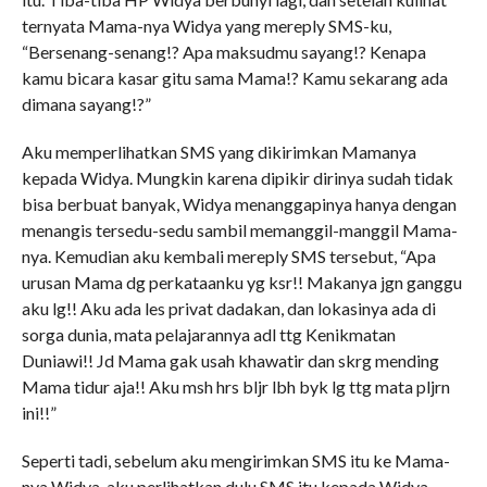
ternyata Mama-nya Widya yang mereply SMS-ku,
“Bersenang-senang!? Apa maksudmu sayang!? Kenapa
kamu bicara kasar gitu sama Mama!? Kamu sekarang ada
dimana sayang!?”
Aku memperlihatkan SMS yang dikirimkan Mamanya
kepada Widya. Mungkin karena dipikir dirinya sudah tidak
bisa berbuat banyak, Widya menanggapinya hanya dengan
menangis tersedu-sedu sambil memanggil-manggil Mama-
nya. Kemudian aku kembali mereply SMS tersebut, “Apa
urusan Mama dg perkataanku yg ksr!! Makanya jgn ganggu
aku lg!! Aku ada les privat dadakan, dan lokasinya ada di
sorga dunia, mata pelajarannya adl ttg Kenikmatan
Duniawi!! Jd Mama gak usah khawatir dan skrg mending
Mama tidur aja!! Aku msh hrs bljr lbh byk lg ttg mata pljrn
ini!!”
Seperti tadi, sebelum aku mengirimkan SMS itu ke Mama-
nya Widya, aku perlihatkan dulu SMS itu kepada Widya.