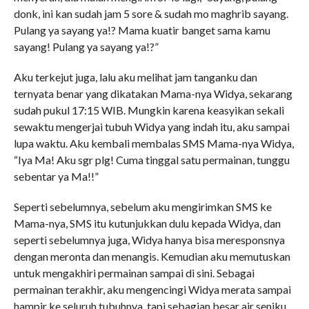
donk, ini kan sudah jam 5 sore & sudah mo maghrib sayang.
Pulang ya sayang ya!? Mama kuatir banget sama kamu
sayang! Pulang ya sayang ya!?”
Aku terkejut juga, lalu aku melihat jam tanganku dan
ternyata benar yang dikatakan Mama-nya Widya, sekarang
sudah pukul 17:15 WIB. Mungkin karena keasyikan sekali
sewaktu mengerjai tubuh Widya yang indah itu, aku sampai
lupa waktu. Aku kembali membalas SMS Mama-nya Widya,
“Iya Ma! Aku sgr plg! Cuma tinggal satu permainan, tunggu
sebentar ya Ma!!”
Seperti sebelumnya, sebelum aku mengirimkan SMS ke
Mama-nya, SMS itu kutunjukkan dulu kepada Widya, dan
seperti sebelumnya juga, Widya hanya bisa meresponsnya
dengan meronta dan menangis. Kemudian aku memutuskan
untuk mengakhiri permainan sampai di sini. Sebagai
permainan terakhir, aku mengencingi Widya merata sampai
hampir ke seluruh tubuhnya, tapi sebagian besar air seniku