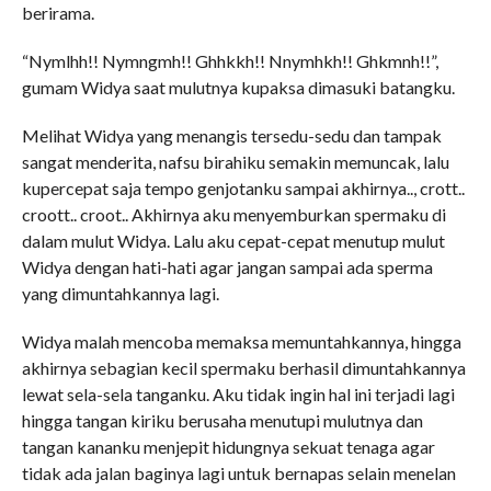
berirama.
“Nymlhh!! Nymngmh!! Ghhkkh!! Nnymhkh!! Ghkmnh!!”,
gumam Widya saat mulutnya kupaksa dimasuki batangku.
Melihat Widya yang menangis tersedu-sedu dan tampak
sangat menderita, nafsu birahiku semakin memuncak, lalu
kupercepat saja tempo genjotanku sampai akhirnya.., crott..
croott.. croot.. Akhirnya aku menyemburkan spermaku di
dalam mulut Widya. Lalu aku cepat-cepat menutup mulut
Widya dengan hati-hati agar jangan sampai ada sperma
yang dimuntahkannya lagi.
Widya malah mencoba memaksa memuntahkannya, hingga
akhirnya sebagian kecil spermaku berhasil dimuntahkannya
lewat sela-sela tanganku. Aku tidak ingin hal ini terjadi lagi
hingga tangan kiriku berusaha menutupi mulutnya dan
tangan kananku menjepit hidungnya sekuat tenaga agar
tidak ada jalan baginya lagi untuk bernapas selain menelan