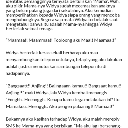
identitas pemanggilnya ternyata bertuliskan “Mama”. Wah,
aku pikir Mama-nya Widya sudah mecemaskan anaknya
yang belum pulang juga dari sekolahnya. Aku kemudian
memperlihatkan kepada Widya siapa orang yang mencoba
menghubunginya. Segera saja mata Widya terbelalak saat
mengetahui bahwa itu adalah Mama-nya hingga Widya
berteriak sekuat tenaga.
“Maamaa!! Maammaa!! Tooloong aku Maa!! Maamaa!!”
Widya berteriak keras sekali berharap aku mau
menyambungkan telepon untuknya, tetapi yang aku lakukan
adalah justru memutuskan sambungan telepon itu di
hadapannya.
“Bangsaatt!! Anjiing!! Bajingaann kamuu!! Bangsaat kamu!!
Anjiing!!”, maki Widya, lalu Widya kembali menangis.
“Ennghh.. Heennggh.. Kenapa kamu tega melakukan ini? Itu
Mamakuu.. Heenggh.. Aku pengen pulaanng!! Mamaa!!”
Bukannya aku kasihan terhadap Widya, aku malah mereply
SMS ke Mama-nya yang berisikan, “Ma aku lagi bersenang-