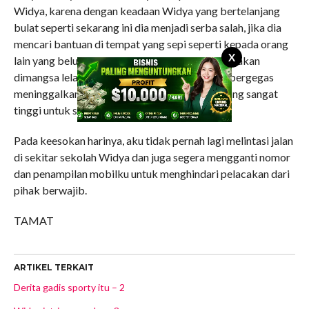
Widya, karena dengan keadaan Widya yang bertelanjang
bulat seperti sekarang ini dia menjadi serba salah, jika dia
mencari bantuan di tempat yang sepi seperti kepada orang
X
lain yang belum dikenalnya, bisa-bisa malah dia akan
dimangsa lelaki hidung belang selain aku. Aku bergegas
meninggalkan tempat itu dengan kecepatan yang sangat
tinggi untuk segera pulang ke rumah.
Pada keesokan harinya, aku tidak pernah lagi melintasi jalan
di sekitar sekolah Widya dan juga segera mengganti nomor
dan penampilan mobilku untuk menghindari pelacakan dari
pihak berwajib.
TAMAT
ARTIKEL TERKAIT
Derita gadis sporty itu – 2