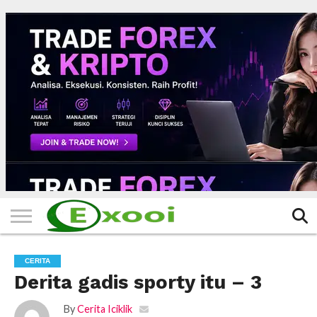
HOME
FILTER
BERITA
BIODATA
CERITA
CERPEN
EKSKLUSIF
FOTO
VIDEO
TIPS
MORE
CERITA
Derita gadis sporty itu – 3
By
Cerita Iciklik