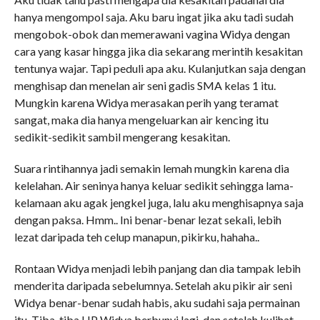
hanya mengompol saja. Aku baru ingat jika aku tadi sudah
mengobok-obok dan memerawani vagina Widya dengan
cara yang kasar hingga jika dia sekarang merintih kesakitan
tentunya wajar. Tapi peduli apa aku. Kulanjutkan saja dengan
menghisap dan menelan air seni gadis SMA kelas 1 itu.
Mungkin karena Widya merasakan perih yang teramat
sangat, maka dia hanya mengeluarkan air kencing itu
sedikit-sedikit sambil mengerang kesakitan.
Suara rintihannya jadi semakin lemah mungkin karena dia
kelelahan. Air seninya hanya keluar sedikit sehingga lama-
kelamaan aku agak jengkel juga, lalu aku menghisapnya saja
dengan paksa. Hmm.. Ini benar-benar lezat sekali, lebih
lezat daripada teh celup manapun, pikirku, hahaha..
Rontaan Widya menjadi lebih panjang dan dia tampak lebih
menderita daripada sebelumnya. Setelah aku pikir air seni
Widya benar-benar sudah habis, aku sudahi saja permainan
itu. Tiba-tiba HP Widya berbunyi lagi, dan setelah kulihat