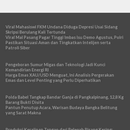
Viral Mahasiswi FKM Undana Diduga Depresi Usai Sidang
Skripsi Berulang Kali Tertunda
Viral Mal Pasang Pagar Tinggi Imbas Isu Demo Agustus, Polri
Pastikan Situasi Aman dan Tingkatkan Intelijen serta
Patroli Siber
Pengeboran Sumur Migas dan Teknologi Jadi Kunci
Kemandirian Energi RI
Harga Emas XAU/USD Menguat, Ini Analisis Pergerakan
Emas dan Level Penting yang Perlu Diperhatikan
Polda Babel Tangkap Bandar Ganja di Pangkalpinang, 12,8 Kg
Barang Bukti Disita
Pantun Penutup Acara, Warisan Budaya Bangka Belitung
yang Sarat Makna
Produksi Kerajinan Tangan dari Pelepah Pisang Kering: