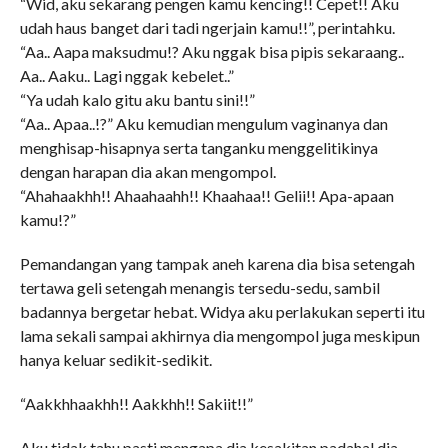
“Wid, aku sekarang pengen kamu kencing!! Cepet!! Aku
udah haus banget dari tadi ngerjain kamu!!”, perintahku.
“Aa.. Aapa maksudmu!? Aku nggak bisa pipis sekaraang..
Aa.. Aaku.. Lagi nggak kebelet..”
“Ya udah kalo gitu aku bantu sini!!”
“Aa.. Apaa..!?” Aku kemudian mengulum vaginanya dan
menghisap-hisapnya serta tanganku menggelitikinya
dengan harapan dia akan mengompol.
“Ahahaakhh!! Ahaahaahh!! Khaahaa!! Gelii!! Apa-apaan
kamu!?”
Pemandangan yang tampak aneh karena dia bisa setengah
tertawa geli setengah menangis tersedu-sedu, sambil
badannya bergetar hebat. Widya aku perlakukan seperti itu
lama sekali sampai akhirnya dia mengompol juga meskipun
hanya keluar sedikit-sedikit.
“Aakkhhaakhh!! Aakkhh!! Sakiit!!”
Aku tidak tahu pasti mengapa dia kesakitan padahal dia