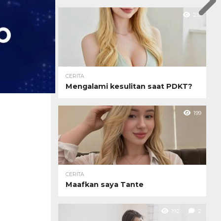
218
CERITA
Mengalami kesulitan saat PDKT?
199
CERITA
Maafkan saya Tante
192
2