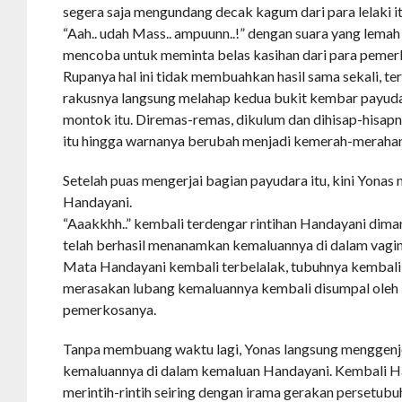
segera saja mengundang decak kagum dari para lelaki it
“Aah.. udah Mass.. ampuunn..!” dengan suara yang lemah
mencoba untuk meminta belas kasihan dari para pemer
Rupanya hal ini tidak membuahkan hasil sama sekali, t
rakusnya langsung melahap kedua bukit kembar payud
montok itu. Diremas-remas, dikulum dan dihisap-hisap
itu hingga warnanya berubah menjadi kemerah-meraha
Setelah puas mengerjai bagian payudara itu, kini Yonas
Handayani.
“Aaakkhh..” kembali terdengar rintihan Handayani dima
telah berhasil menanamkan kemaluannya di dalam vagi
Mata Handayani kembali terbelalak, tubuhnya kembal
merasakan lubang kemaluannya kembali disumpal oleh b
pemerkosanya.
Tanpa membuang waktu lagi, Yonas langsung mengge
kemaluannya di dalam kemaluan Handayani. Kembali H
merintih-rintih seiring dengan irama gerakan persetubuh