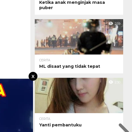
Ketika anak menginjak masa
puber
259
CERITA
ML disaat yang tidak tepat
X
230
CERITA
Yanti pembantuku