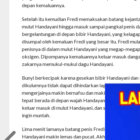
depan kemaluannya.
Setelah itu kemudian Fredi memaksakan batang kejan
mulut Handayani hingga masuk sampai pangkal penis d
bergelantungan di depan bibir Handayani, yang kelagap
disumpal oleh kemaluan Fredi yang besar itu. Fredi m
penisnya di dalam mulut Handayani yang megap-megap
oksigen. Dipompanya kemaluannya keluar masuk danga
zakarnya memukul-mukul dagu Handayani.
Bunyi berkecipak karena gesekan bibir Handayani dan
dikulumnya tidak dapat dihindarkan lagi. Hal ini memb
mengerjainya makin bernafsu dan makin mempercepat 
tepat berada di depan wajah Handayani. Batang penisn
keluar masuk di mulut Handayani, dan sesekali membu
ingin muntah.
Lima menit lamanya batang penis Fredi sudah dikulum
Handayani makin lemas dan pucat. Akhirnya tubuh Fred