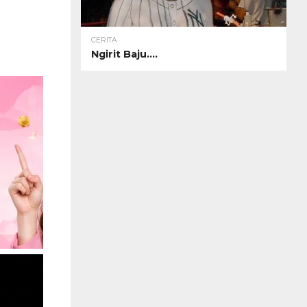
CERITA
Ngirit Baju….