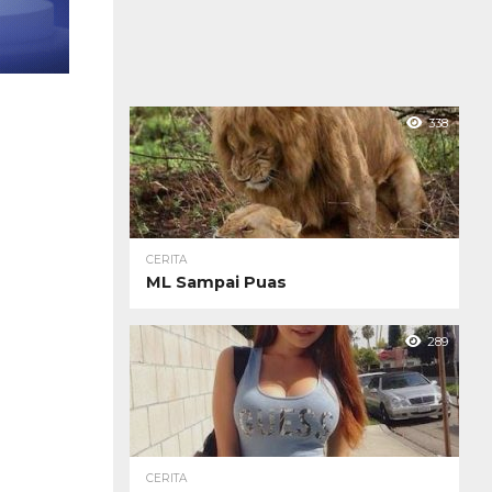
338
CERITA
ML Sampai Puas
289
CERITA