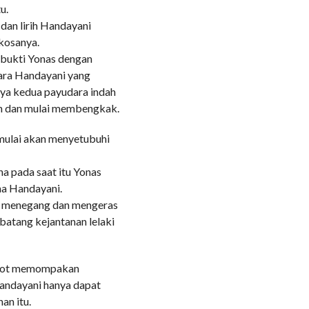
u.
 dan lirih Handayani
kosanya.
erbukti Yonas dengan
ara Handayani yang
nya kedua payudara indah
n dan mulai membengkak.
 mulai akan menyetubuhi
na pada saat itu Yonas
na Handayani.
i menegang dan mengeras
atang kejantanan lelaki
njot memompakan
andayani hanya dapat
an itu.