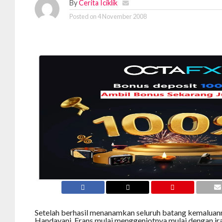
By
Cerita Iciklik
Posted on
4 November 2008
Setelah berhasil menanamkan seluruh batang kemaluann
Handayani, Frans mulai menggenjotnya mulai dengan ir