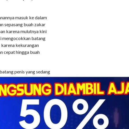
tanannya masuk ke dalam
an sepasang buah zakar
an karena mulutnya kini
ulai mengocokkan batang
 karena kekurangan
n cepat hingga buah
 batang penis yang sedang
uat Fredi yang sedang
gerakan pinggulnya yang
ya juga semakin cepat
at Handayani tersedak dan
nya dan membuat
i pun mengejan keras dan