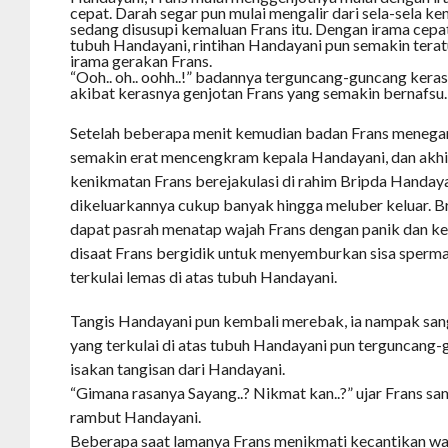
cepat. Darah segar pun mulai mengalir dari sela-sela 
sedang disusupi kemaluan Frans itu. Dengan irama cepa
tubuh Handayani, rintihan Handayani pun semakin tera
irama gerakan Frans.
“Ooh.. oh.. oohh..!” badannya terguncang-guncang kera
akibat kerasnya genjotan Frans yang semakin bernafsu.
Setelah beberapa menit kemudian badan Frans menega
semakin erat mencengkram kepala Handayani, dan akhir
kenikmatan Frans berejakulasi di rahim Bripda Handay
dikeluarkannya cukup banyak hingga meluber keluar. 
dapat pasrah menatap wajah Frans dengan panik dan 
disaat Frans bergidik untuk menyemburkan sisa sperm
terkulai lemas di atas tubuh Handayani.
Tangis Handayani pun kembali merebak, ia nampak san
yang terkulai di atas tubuh Handayani pun terguncang-
isakan tangisan dari Handayani.
“Gimana rasanya Sayang..? Nikmat kan..?” ujar Frans s
rambut Handayani.
Beberapa saat lamanya Frans menikmati kecantikan wa