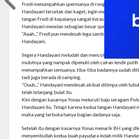
Fredi menumpahkan spermanya di rongga mulut Handay
Handayani tersetak dan kaget, ingin memuntahkannya
tangan Fredi di kepalanya sangat keras sekali, sehingg
Handayani menelan sebagian besar sperma itu.
“Aaah..,” Fredi pun mendesah lega sambil merebahkan 
Handayani.
Segera Handayani meludah dan mencoba memuntahkan 
mulutnya yang nampak dipenuhi oleh cairan lendir putih 
menumpahkan semuanya, tiba-tiba badannya sudah ditin
tadi juga berada di samping.
“Ouuh..,” Handayani mendesah akibat ditimpa oleh tubu
telah telanjang bulat itu.
Kini dengan kasarnya Yonas melucuti baju seragam Po
Handayani itu. Tetapi karena kedua tangan Handayani m
maka yang terbuka hanya bagian dadanya saja.
Setelah itu dengan kasarnya Yonas menarik BH yang d
menyembullah kedua buah payudara indah milik Handay