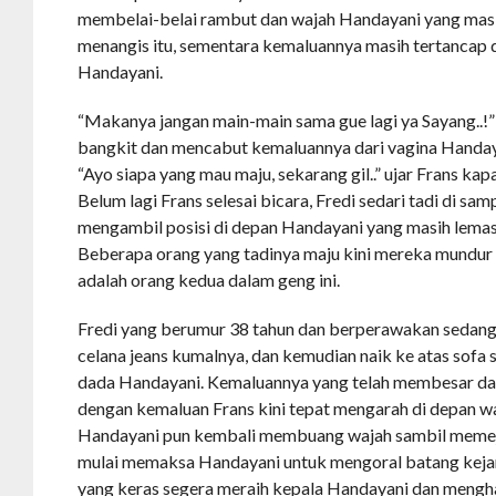
membelai-belai rambut dan wajah Handayani yang masih
menangis itu, sementara kemaluannya masih tertancap 
Handayani.
“Makanya jangan main-main sama gue lagi ya Sayang..!
bangkit dan mencabut kemaluannya dari vagina Handay
“Ayo siapa yang mau maju, sekarang gil..” ujar Frans k
Belum lagi Frans selesai bicara, Fredi sedari tadi di s
mengambil posisi di depan Handayani yang masih lemas t
Beberapa orang yang tadinya maju kini mereka mundur 
adalah orang kedua dalam geng ini.
Fredi yang berumur 38 tahun dan berperawakan sedang
celana jeans kumalnya, dan kemudian naik ke atas sofa s
dada Handayani. Kemaluannya yang telah membesar dan
dengan kemaluan Frans kini tepat mengarah di depan w
Handayani pun kembali membuang wajah sambil meme
mulai memaksa Handayani untuk mengoral batang keja
yang keras segera meraih kepala Handayani dan meng