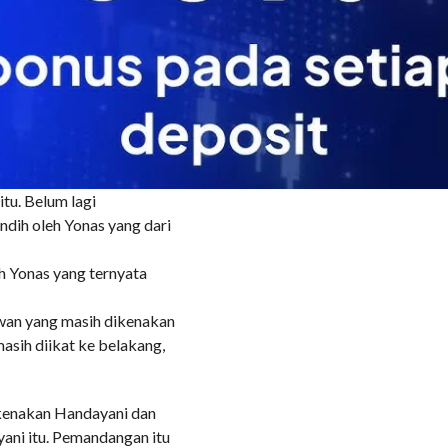
ani. Hal ini membuat
 keluar namun pegangan
a dengan terpaksa
badannya ke samping tubuh
sperma dari rongga
itu. Belum lagi
dih oleh Yonas yang dari
h Yonas yang ternyata
lwan yang masih dikenakan
asih diikat ke belakang,
ikenakan Handayani dan
ani itu. Pemandangan itu