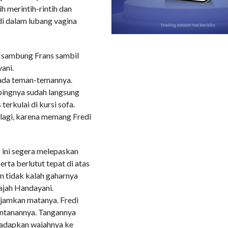
 merintih-rintih dan
di dalam lubang vagina
” sambung Frans sambil
ani.
apada teman-temannya.
ampingnya sudah langsung
erkulai di kursi sofa.
lagi, karena memang Fredi
 ini segera melepaskan
erta berlutut tepat di atas
 tidak kalah gaharnya
ajah Handayani.
jamkan matanya. Fredi
ntanannya. Tangannya
hadapkan wajahnya ke