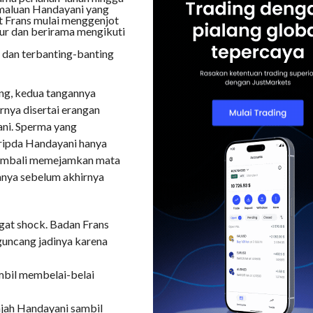
kemaluan Handayani yang
t Frans mulai menggenjot
tur dan berirama mengikuti
s dan terbanting-banting
ng, kedua tangannya
nya disertai erangan
ani. Sperma yang
Bripda Handayani hanya
kembali memejamkan mata
anya sebelum akhirnya
gat shock. Badan Frans
guncang jadinya karena
ambil membelai-belai
jah Handayani sambil