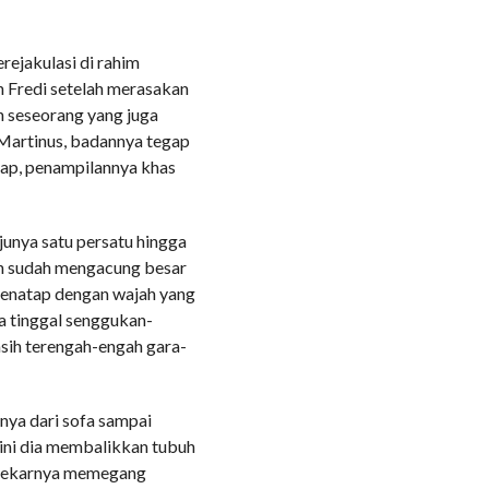
rejakulasi di rahim
 Fredi setelah merasakan
an seseorang yang juga
 Martinus, badannya tegap
elap, penampilannya khas
unya satu persatu hingga
pun sudah mengacung besar
menatap dengan wajah yang
ya tinggal senggukan-
asih terengah-engah gara-
nya dari sofa sampai
Kini dia membalikkan tubuh
n kekarnya memegang