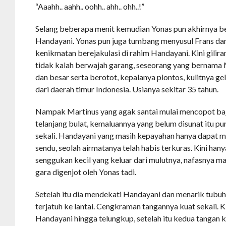
“Aaahh.. aahh.. oohh.. ahh.. ohh..!”
Selang beberapa menit kemudian Yonas pun akhirnya be
Handayani. Yonas pun juga tumbang menyusul Frans dan
kenikmatan berejakulasi di rahim Handayani. Kini gilir
tidak kalah berwajah garang, seseorang yang bernama
dan besar serta berotot, kepalanya plontos, kulitnya g
dari daerah timur Indonesia. Usianya sekitar 35 tahun.
Nampak Martinus yang agak santai mulai mencopot baj
telanjang bulat, kemaluannya yang belum disunat itu 
sekali. Handayani yang masih kepayahan hanya dapat 
sendu, seolah airmatanya telah habis terkuras. Kini han
senggukan kecil yang keluar dari mulutnya, nafasnya m
gara digenjot oleh Yonas tadi.
Setelah itu dia mendekati Handayani dan menarik tubuh
terjatuh ke lantai. Cengkraman tangannya kuat sekali. 
Handayani hingga telungkup, setelah itu kedua tanga