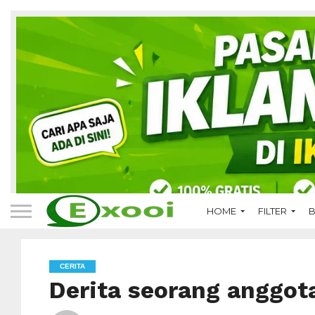
HOME
FILTER
B
CERITA
Derita seorang anggot