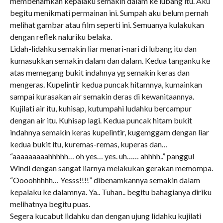
membenamkan kepalaku semakin dalam ke lubang itu. Aku
begitu menikmati permainan ini. Sumpah aku belum pernah
melihat gambar atau film seperti ini. Semuanya kulakukan
dengan reflek naluriku belaka.
Lidah-lidahku semakin liar menari-nari di lubang itu dan
kumasukkan semakin dalam dan dalam. Kedua tanganku ke
atas memegang bukit indahnya yg semakin keras dan
mengeras. Kupelintir kedua puncak hitamnya, kumainkan
sampai kurasakan air semakin deras di kewanitaannya.
Kujilati air itu, kuhisap, kutumpahi ludahku bercampur
dengan air itu. Kuhisap lagi. Kedua puncak hitam bukit
indahnya semakin keras kupelintir, kugemggam dengan liar
kedua bukit itu, kuremas-remas, kuperas dan…
“aaaaaaaaahhhhh… oh yes… yes. uh…… ahhhh..” panggul
Windi dengan sangat liarnya melakukan gerakan memompa.
“Oooohhhhh… Yesss!!!!” dibenamkannya semakin dalam
kepalaku ke dalamnya. Ya.. Tuhan.. begitu bahagianya diriku
melihatnya begitu puas.
Segera kucabut lidahku dan dengan ujung lidahku kujilati