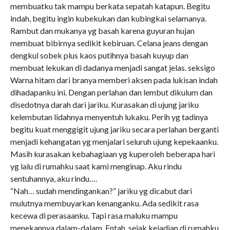
membuatku tak mampu berkata sepatah katapun. Begitu
indah, begitu ingin kubekukan dan kubingkai selamanya.
Rambut dan mukanya yg basah karena guyuran hujan
membuat bibirnya sedikit kebiruan. Celana jeans dengan
dengkul sobek plus kaos putihnya basah kuyup dan
membuat lekukan di dadanya menjadi sangat jelas. seksigo
Warna hitam dari branya memberi aksen pada lukisan indah
dihadapanku ini. Dengan perlahan dan lembut dikulum dan
disedotnya darah dari jariku. Kurasakan di ujung jariku
kelembutan lidahnya menyentuh lukaku. Perih yg tadinya
begitu kuat menggigit ujung jariku secara perlahan berganti
menjadi kehangatan yg menjalari seluruh ujung kepekaanku.
Masih kurasakan kebahagiaan yg kuperoleh beberapa hari
yg lalu di rumahku saat kami menginap. Aku rindu
sentuhannya, aku rindu….
“Nah… sudah mendingankan?” jariku yg dicabut dari
mulutnya membuyarkan kenanganku. Ada sedikit rasa
kecewa di perasaanku. Tapi rasa maluku mampu
menekannya dalam-dalam. Entah, sejak kejadian di rumahku