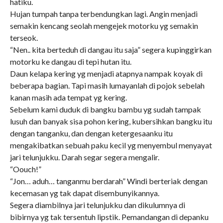
hatiku.
Hujan tumpah tanpa terbendungkan lagi. Angin menjadi
semakin kencang seolah mengejek motorku yg semakin
terseok.
“Nen.. kita berteduh di dangau itu saja” segera kupinggirkan
motorku ke dangau di tepi hutan itu.
Daun kelapa kering yg menjadi atapnya nampak koyak di
beberapa bagian. Tapi masih lumayanlah di pojok sebelah
kanan masih ada tempat yg kering.
Sebelum kami duduk di bangku bambu yg sudah tampak
lusuh dan banyak sisa pohon kering, kubersihkan bangku itu
dengan tanganku, dan dengan ketergesaanku itu
mengakibatkan sebuah paku kecil yg menyembul menyayat
jari telunjukku. Darah segar segera mengalir.
“Oouch!”
“Jon… aduh… tanganmu berdarah” Windi berteriak dengan
kecemasan yg tak dapat disembunyikannya.
Segera diambilnya jari telunjukku dan dikulumnya di
bibirnya yg tak tersentuh lipstik. Pemandangan di depanku