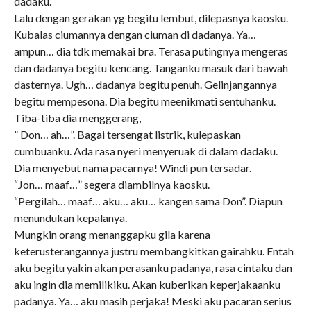
dadaku.
Lalu dengan gerakan yg begitu lembut, dilepasnya kaosku.
Kubalas ciumannya dengan ciuman di dadanya. Ya…
ampun… dia tdk memakai bra. Terasa putingnya mengeras
dan dadanya begitu kencang. Tanganku masuk dari bawah
dasternya. Ugh… dadanya begitu penuh. Gelinjangannya
begitu mempesona. Dia begitu meenikmati sentuhanku.
Tiba-tiba dia menggerang,
” Don… ah…”. Bagai tersengat listrik, kulepaskan
cumbuanku. Ada rasa nyeri menyeruak di dalam dadaku.
Dia menyebut nama pacarnya! Windi pun tersadar.
“Jon… maaf…” segera diambilnya kaosku.
“Pergilah… maaf… aku… aku… kangen sama Don”. Diapun
menundukan kepalanya.
Mungkin orang menanggapku gila karena
keterusterangannya justru membangkitkan gairahku. Entah
aku begitu yakin akan perasanku padanya, rasa cintaku dan
aku ingin dia memilikiku. Akan kuberikan keperjakaanku
padanya. Ya… aku masih perjaka! Meski aku pacaran serius