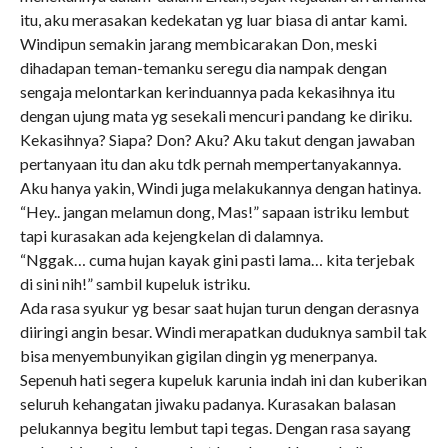
itu, aku merasakan kedekatan yg luar biasa di antar kami.
Windipun semakin jarang membicarakan Don, meski
dihadapan teman-temanku seregu dia nampak dengan
sengaja melontarkan kerinduannya pada kekasihnya itu
dengan ujung mata yg sesekali mencuri pandang ke diriku.
Kekasihnya? Siapa? Don? Aku? Aku takut dengan jawaban
pertanyaan itu dan aku tdk pernah mempertanyakannya.
Aku hanya yakin, Windi juga melakukannya dengan hatinya.
“Hey.. jangan melamun dong, Mas!” sapaan istriku lembut
tapi kurasakan ada kejengkelan di dalamnya.
“Nggak… cuma hujan kayak gini pasti lama… kita terjebak
di sini nih!” sambil kupeluk istriku.
Ada rasa syukur yg besar saat hujan turun dengan derasnya
diiringi angin besar. Windi merapatkan duduknya sambil tak
bisa menyembunyikan gigilan dingin yg menerpanya.
Sepenuh hati segera kupeluk karunia indah ini dan kuberikan
seluruh kehangatan jiwaku padanya. Kurasakan balasan
pelukannya begitu lembut tapi tegas. Dengan rasa sayang