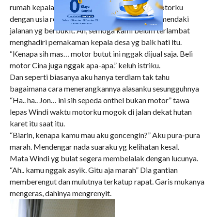
rumah kepala desa tempatku dulu KKN dan motorku
dengan usia rentanya nampak terpatah-patah mendaki
jalanan yg berbukit. Ah, semoga kami belum terlambat
menghadiri pemakaman kepala desa yg baik hati itu.
“Kenapa sih mas… motor butut ini nggak dijual saja. Beli
motor Cina juga nggak apa-apa.” keluh istriku.
Dan seperti biasanya aku hanya terdiam tak tahu
bagaimana cara menerangkannya alasanku sesungguhnya
“Ha.. ha.. Jon… ini sih sepeda onthel bukan motor” tawa
lepas Windi waktu motorku mogok di jalan dekat hutan
karet itu saat itu.
“Biarin, kenapa kamu mau aku goncengin?” Aku pura-pura
marah. Mendengar nada suaraku yg kelihatan kesal.
Mata Windi yg bulat segera membelalak dengan lucunya.
“Ah.. kamu nggak asyik. Gitu aja marah” Dia gantian
memberengut dan mulutnya terkatup rapat. Garis mukanya
mengeras, dahinya mengrenyit.