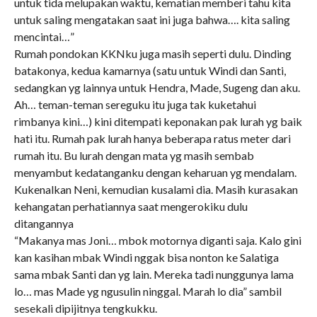
untuk tida melupakan waktu, kematian memberi tahu kita
untuk saling mengatakan saat ini juga bahwa…. kita saling
mencintai…”
Rumah pondokan KKNku juga masih seperti dulu. Dinding
batakonya, kedua kamarnya (satu untuk Windi dan Santi,
sedangkan yg lainnya untuk Hendra, Made, Sugeng dan aku.
Ah… teman-teman sereguku itu juga tak kuketahui
rimbanya kini…) kini ditempati keponakan pak lurah yg baik
hati itu. Rumah pak lurah hanya beberapa ratus meter dari
rumah itu. Bu lurah dengan mata yg masih sembab
menyambut kedatanganku dengan keharuan yg mendalam.
Kukenalkan Neni, kemudian kusalami dia. Masih kurasakan
kehangatan perhatiannya saat mengerokiku dulu
ditangannya
“Makanya mas Joni… mbok motornya diganti saja. Kalo gini
kan kasihan mbak Windi nggak bisa nonton ke Salatiga
sama mbak Santi dan yg lain. Mereka tadi nunggunya lama
lo… mas Made yg ngusulin ninggal. Marah lo dia” sambil
sesekali dipijitnya tengkukku.