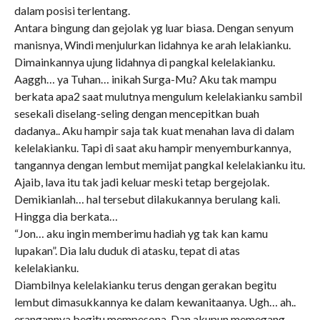
dalam posisi terlentang.
Antara bingung dan gejolak yg luar biasa. Dengan senyum
manisnya, Windi menjulurkan lidahnya ke arah lelakianku.
Dimainkannya ujung lidahnya di pangkal kelelakianku.
Aaggh… ya Tuhan… inikah Surga-Mu? Aku tak mampu
berkata apa2 saat mulutnya mengulum kelelakianku sambil
sesekali diselang-seling dengan mencepitkan buah
dadanya.. Aku hampir saja tak kuat menahan lava di dalam
kelelakianku. Tapi di saat aku hampir menyemburkannya,
tangannya dengan lembut memijat pangkal kelelakianku itu.
Ajaib, lava itu tak jadi keluar meski tetap bergejolak.
Demikianlah… hal tersebut dilakukannya berulang kali.
Hingga dia berkata…
“Jon… aku ingin memberimu hadiah yg tak kan kamu
lupakan”. Dia lalu duduk di atasku, tepat di atas
kelelakianku.
Diambilnya kelelakianku terus dengan gerakan begitu
lembut dimasukkannya ke dalam kewanitaanya. Ugh… ah..
erangannya begitu mempesona. Dan akupun memegang