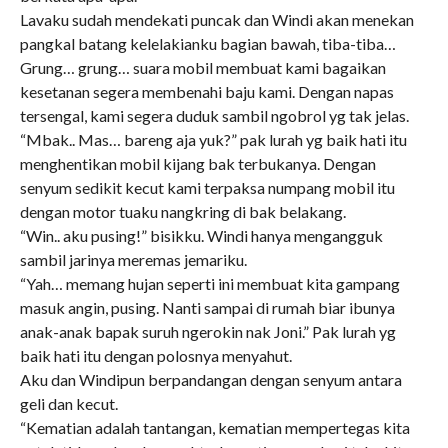
Lavaku sudah mendekati puncak dan Windi akan menekan
pangkal batang kelelakianku bagian bawah, tiba-tiba…
Grung… grung… suara mobil membuat kami bagaikan
kesetanan segera membenahi baju kami. Dengan napas
tersengal, kami segera duduk sambil ngobrol yg tak jelas.
“Mbak.. Mas… bareng aja yuk?” pak lurah yg baik hati itu
menghentikan mobil kijang bak terbukanya. Dengan
senyum sedikit kecut kami terpaksa numpang mobil itu
dengan motor tuaku nangkring di bak belakang.
“Win.. aku pusing!” bisikku. Windi hanya mengangguk
sambil jarinya meremas jemariku.
“Yah… memang hujan seperti ini membuat kita gampang
masuk angin, pusing. Nanti sampai di rumah biar ibunya
anak-anak bapak suruh ngerokin nak Joni.” Pak lurah yg
baik hati itu dengan polosnya menyahut.
Aku dan Windipun berpandangan dengan senyum antara
geli dan kecut.
“Kematian adalah tantangan, kematian mempertegas kita