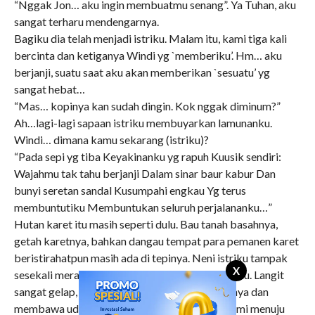
“Nggak Jon… aku ingin membuatmu senang”. Ya Tuhan, aku
sangat terharu mendengarnya.
Bagiku dia telah menjadi istriku. Malam itu, kami tiga kali
bercinta dan ketiganya Windi yg `memberiku’. Hm… aku
berjanji, suatu saat aku akan memberikan `sesuatu’ yg
sangat hebat…
“Mas… kopinya kan sudah dingin. Kok nggak diminum?”
Ah…lagi-lagi sapaan istriku membuyarkan lamunanku.
Windi… dimana kamu sekarang (istriku)?
“Pada sepi yg tiba Keyakinanku yg rapuh Kuusik sendiri:
Wajahmu tak tahu berjanji Dalam sinar baur kabur Dan
bunyi seretan sandal Kusumpahi engkau Yg terus
membuntutiku Membuntukan seluruh perjalananku…”
Hutan karet itu masih seperti dulu. Bau tanah basahnya,
getah karetnya, bahkan dangau tempat para pemanen karet
beristirahatpun masih ada di tepinya. Neni istriku tampak
X
sesekali merapatkan pegangannya di pinggangku. Langit
sangat gelap, mendung menari dengan seenaknya dan
membawa udara dingin menerpa perjalanan kami menuju