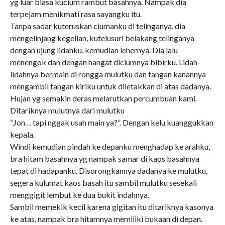
yg luar biasa kucium rambut basahnya. Nampak dia
terpejam menikmati rasa sayangku itu.
Tanpa sadar kuteruskan ciumanku di telinganya, dia
mengelinjang kegelian, kutelusuri belakang telinganya
dengan ujung lidahku, kemudian lehernya. Dia lalu
menengok dan dengan hangat diciumnya bibirku. Lidah-
lidahnya bermain di rongga mulutku dan tangan kanannya
mengambil tangan kiriku untuk diletakkan di atas dadanya.
Hujan yg semakin deras melarutkan percumbuan kami.
Ditariknya mulutnya dari mulutku
“Jon… tapi nggak usah main ya?”. Dengan kelu kuanggukkan
kepala.
Windi kemudian pindah ke depanku menghadap ke arahku,
bra hitam basahnya yg nampak samar di kaos basahnya
tepat di hadapanku. Disorongkannya dadanya ke mulutku,
segera kulumat kaos basah itu sambil mulutku sesekali
menggigit lembut ke dua bukit indahnya.
Sambil memekik kecil karena gigitan itu ditariknya kasonya
ke atas, nampak bra hitamnya memiliki bukaan di depan.