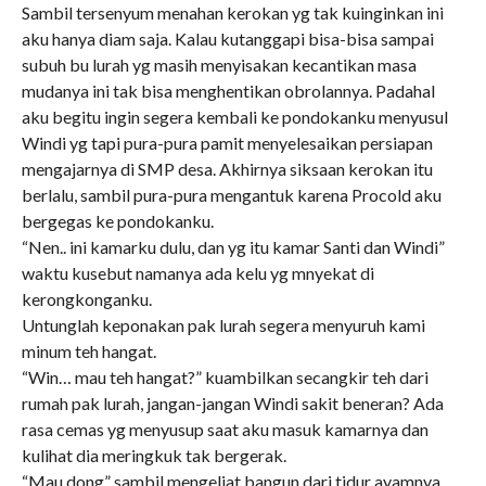
Sambil tersenyum menahan kerokan yg tak kuinginkan ini
aku hanya diam saja. Kalau kutanggapi bisa-bisa sampai
subuh bu lurah yg masih menyisakan kecantikan masa
mudanya ini tak bisa menghentikan obrolannya. Padahal
aku begitu ingin segera kembali ke pondokanku menyusul
Windi yg tapi pura-pura pamit menyelesaikan persiapan
mengajarnya di SMP desa. Akhirnya siksaan kerokan itu
berlalu, sambil pura-pura mengantuk karena Procold aku
bergegas ke pondokanku.
“Nen.. ini kamarku dulu, dan yg itu kamar Santi dan Windi”
waktu kusebut namanya ada kelu yg mnyekat di
kerongkonganku.
Untunglah keponakan pak lurah segera menyuruh kami
minum teh hangat.
“Win… mau teh hangat?” kuambilkan secangkir teh dari
rumah pak lurah, jangan-jangan Windi sakit beneran? Ada
rasa cemas yg menyusup saat aku masuk kamarnya dan
kulihat dia meringkuk tak bergerak.
“Mau dong” sambil mengeliat bangun dari tidur ayamnya.