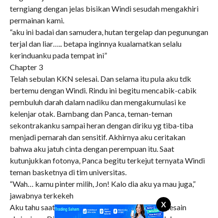
terngiang dengan jelas bisikan Windi sesudah mengakhiri
permainan kami.
“aku ini badai dan samudera, hutan tergelap dan pegunungan
terjal dan liar….. betapa inginnya kualamatkan selalu
kerinduanku pada tempat ini”
Chapter 3
Telah sebulan KKN selesai. Dan selama itu pula aku tdk
bertemu dengan Windi. Rindu ini begitu mencabik-cabik
pembuluh darah dalam nadiku dan mengakumulasi ke
kelenjar otak. Bambang dan Panca, teman-teman
sekontrakanku sampai heran dengan diriku yg tiba-tiba
menjadi pemarah dan sensitif. Akhirnya aku ceritakan
bahwa aku jatuh cinta dengan perempuan itu. Saat
kutunjukkan fotonya, Panca begitu terkejut ternyata Windi
teman basketnya di tim universitas.
“Wah… kamu pinter milih, Jon! Kalo dia aku ya mau juga,”
jawabnya terkekeh
X
Aku tahu saat ini pasti Windi sedang ngebut nyelesain