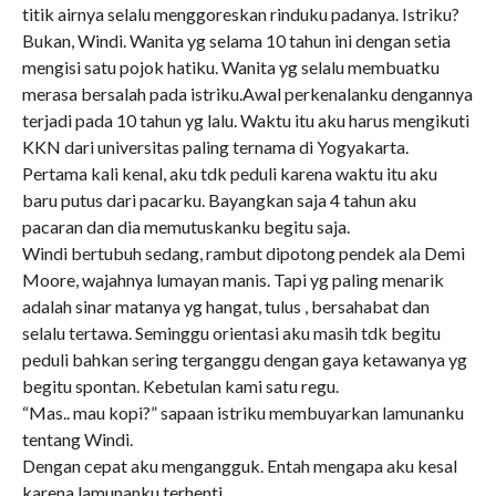
titik airnya selalu menggoreskan rinduku padanya. Istriku?
Bukan, Windi. Wanita yg selama 10 tahun ini dengan setia
mengisi satu pojok hatiku. Wanita yg selalu membuatku
merasa bersalah pada istriku.Awal perkenalanku dengannya
terjadi pada 10 tahun yg lalu. Waktu itu aku harus mengikuti
KKN dari universitas paling ternama di Yogyakarta.
Pertama kali kenal, aku tdk peduli karena waktu itu aku
baru putus dari pacarku. Bayangkan saja 4 tahun aku
pacaran dan dia memutuskanku begitu saja.
Windi bertubuh sedang, rambut dipotong pendek ala Demi
Moore, wajahnya lumayan manis. Tapi yg paling menarik
adalah sinar matanya yg hangat, tulus , bersahabat dan
selalu tertawa. Seminggu orientasi aku masih tdk begitu
peduli bahkan sering terganggu dengan gaya ketawanya yg
begitu spontan. Kebetulan kami satu regu.
“Mas.. mau kopi?” sapaan istriku membuyarkan lamunanku
tentang Windi.
Dengan cepat aku mengangguk. Entah mengapa aku kesal
karena lamunanku terhenti.