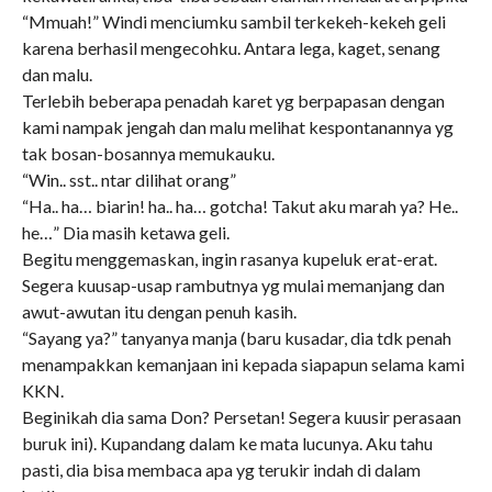
“Mmuah!” Windi menciumku sambil terkekeh-kekeh geli
karena berhasil mengecohku. Antara lega, kaget, senang
dan malu.
Terlebih beberapa penadah karet yg berpapasan dengan
kami nampak jengah dan malu melihat kespontanannya yg
tak bosan-bosannya memukauku.
“Win.. sst.. ntar dilihat orang”
“Ha.. ha… biarin! ha.. ha… gotcha! Takut aku marah ya? He..
he…” Dia masih ketawa geli.
Begitu menggemaskan, ingin rasanya kupeluk erat-erat.
Segera kuusap-usap rambutnya yg mulai memanjang dan
awut-awutan itu dengan penuh kasih.
“Sayang ya?” tanyanya manja (baru kusadar, dia tdk penah
menampakkan kemanjaan ini kepada siapapun selama kami
KKN.
Beginikah dia sama Don? Persetan! Segera kuusir perasaan
buruk ini). Kupandang dalam ke mata lucunya. Aku tahu
pasti, dia bisa membaca apa yg terukir indah di dalam