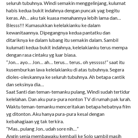
seluruh tubuhnya. Windi semakin menggelinjang, kulumat
habis kedua bukit indahnya dengan puncak yag begitu
keras. Ah… aku tak kuasa menahannya lebih lama dan…
Blesss!!! Kumasukkan kelelakianku ke dalam
kewanitaannya. Dipegangnya kedua pantatku dan
ditariknya ke dalam lubang itu semakin dalam. Sambil
kulumati kedua bukit indahnya, kelelakianku terus mempa
dengan rasa cintaku yg luar biasa.
“Jon… ayo… Jon… ah… terus… terus.. oh yesssss!” saat itu
kusemburkan lava kelelakianku di atas tubuhnya. Segera
dioles-oleskannya ke seluruh tubuhnya. Ah betapa cantik
dan seksinya dia…
Saat Santi dan teman-temanku pulang, Windi sudah tertidur
kelelahan. Dan aku pura-pura nonton TV di rumah pak lurah.
Waktu teman-temanku menceritakan betapa hebatnya film
yg ditonton. Aku hanya pura-pura kesal dengan
kebahagiaan yg tak terkira.
“Mas.. pulang Jon.. udah sore nih…”
Angin senja membawaku kembali ke Solo sambil masih