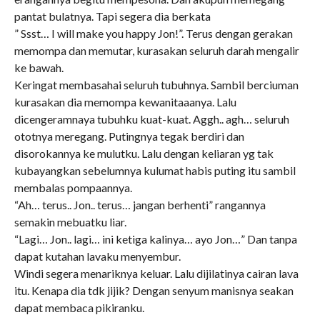
pantat bulatnya. Tapi segera dia berkata
” Ssst… I will make you happy Jon!”. Terus dengan gerakan
memompa dan memutar, kurasakan seluruh darah mengalir
ke bawah.
Keringat membasahai seluruh tubuhnya. Sambil berciuman
kurasakan dia memompa kewanitaaanya. Lalu
dicengeramnaya tubuhku kuat-kuat. Aggh.. agh… seluruh
ototnya meregang. Putingnya tegak berdiri dan
disorokannya ke mulutku. Lalu dengan keliaran yg tak
kubayangkan sebelumnya kulumat habis puting itu sambil
membalas pompaannya.
“Ah… terus.. Jon.. terus… jangan berhenti” rangannya
semakin mebuatku liar.
“Lagi… Jon.. lagi… ini ketiga kalinya… ayo Jon…” Dan tanpa
dapat kutahan lavaku menyembur.
Windi segera menariknya keluar. Lalu dijilatinya cairan lava
itu. Kenapa dia tdk jijik? Dengan senyum manisnya seakan
dapat membaca pikiranku.