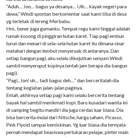
“Aduh… Jon… bagus ya desanya… Uih… kayak negeri para
dewa,” Windi spontan berkomentar saat kami tiba di desa
yg terletak di lereng Merbabu.
Hm.. bener juga gumanku. Tempat regu kami tinggal adalah
rumah kosong di pinggiran hutan karet. Tiap pagi embun
turun dan menari di sela-sela hutan karet itu dimana sinar
matahari dengan lembut menyeruak di antaranya. Dan
setiap bangun pagi, aku selalu dikejutkan senyum Windi
sambil menyeruput kopinya (entah jam berapa dia bangun
pagi).
“Pagi.. Jon! uh… tadi bagus deh…” dan berceritalah dia
tentang kegiatan jalan-jalan paginya.
Entah, akhirnya setiap pagi kami selalu bercerita tentang
bayak hal sambil menikmati kopi. Baru kusadari wanita ini
di samping begitu mandiri dia juga cerdas luar biasa. Dia
bisa bercerita mulai dari Nitsche, harga saham, Picasso,
Pink Flyoid sampai kemiskinan. Yg luar biasa dia ternyata
pernah mendapat beasiswa pertukaran pelajar, pinter main