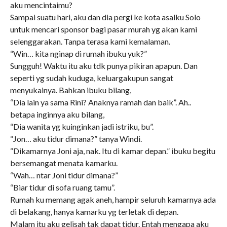
aku mencintaimu?
Sampai suatu hari, aku dan dia pergi ke kota asalku Solo
untuk mencari sponsor bagi pasar murah yg akan kami
selenggarakan. Tanpa terasa kami kemalaman.
“Win… kita nginap di rumah ibuku yuk?”
Sungguh! Waktu itu aku tdk punya pikiran apapun. Dan
seperti yg sudah kuduga, keluargakupun sangat
menyukainya. Bahkan ibuku bilang,
“Dia lain ya sama Rini? Anaknya ramah dan baik”. Ah..
betapa inginnya aku bilang,
“Dia wanita yg kuinginkan jadi istriku, bu”.
“Jon… aku tidur dimana?” tanya Windi.
“Dikamarnya Joni aja, nak. Itu di kamar depan.” ibuku begitu
bersemangat menata kamarku.
“Wah… ntar Joni tidur dimana?”
“Biar tidur di sofa ruang tamu”.
Rumah ku memang agak aneh, hampir seluruh kamarnya ada
di belakang, hanya kamarku yg terletak di depan.
Malam itu aku gelisah tak dapat tidur. Entah mengapa aku