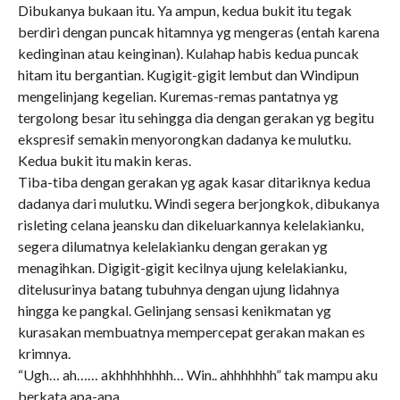
Dibukanya bukaan itu. Ya ampun, kedua bukit itu tegak
berdiri dengan puncak hitamnya yg mengeras (entah karena
kedinginan atau keinginan). Kulahap habis kedua puncak
hitam itu bergantian. Kugigit-gigit lembut dan Windipun
mengelinjang kegelian. Kuremas-remas pantatnya yg
tergolong besar itu sehingga dia dengan gerakan yg begitu
ekspresif semakin menyorongkan dadanya ke mulutku.
Kedua bukit itu makin keras.
Tiba-tiba dengan gerakan yg agak kasar ditariknya kedua
dadanya dari mulutku. Windi segera berjongkok, dibukanya
risleting celana jeansku dan dikeluarkannya kelelakianku,
segera dilumatnya kelelakianku dengan gerakan yg
menagihkan. Digigit-gigit kecilnya ujung kelelakianku,
ditelusurinya batang tubuhnya dengan ujung lidahnya
hingga ke pangkal. Gelinjang sensasi kenikmatan yg
kurasakan membuatnya mempercepat gerakan makan es
krimnya.
“Ugh… ah…… akhhhhhhhh… Win.. ahhhhhhh” tak mampu aku
berkata apa-apa.