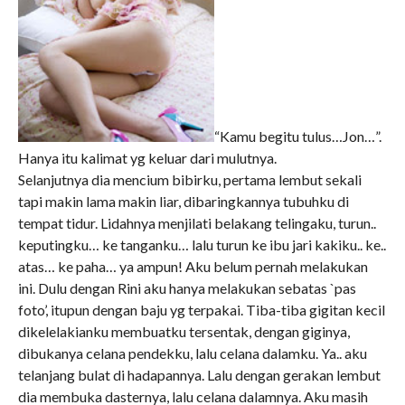
“Kamu begitu tulus…Jon…”.
Hanya itu kalimat yg keluar dari mulutnya.
Selanjutnya dia mencium bibirku, pertama lembut sekali
tapi makin lama makin liar, dibaringkannya tubuhku di
tempat tidur. Lidahnya menjilati belakang telingaku, turun..
keputingku… ke tanganku… lalu turun ke ibu jari kakiku.. ke..
atas… ke paha… ya ampun! Aku belum pernah melakukan
ini. Dulu dengan Rini aku hanya melakukan sebatas `pas
foto’, itupun dengan baju yg terpakai. Tiba-tiba gigitan kecil
dikelelakianku membuatku tersentak, dengan giginya,
dibukanya celana pendekku, lalu celana dalamku. Ya.. aku
telanjang bulat di hadapannya. Lalu dengan gerakan lembut
dia membuka dasternya, lalu celana dalamnya. Aku masih